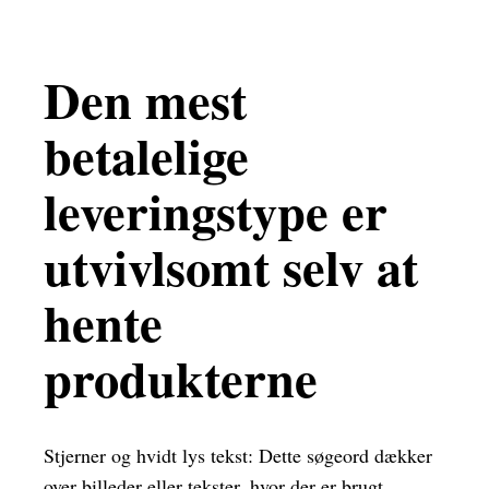
Den mest
betalelige
leveringstype er
utvivlsomt selv at
hente
produkterne
Stjerner og hvidt lys tekst: Dette søgeord dækker
over billeder eller tekster, hvor der er brugt