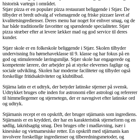
historisk vartegn i området.
Stjær pizza er en populær pizza restaurant beliggende i Stjær. De
tilbyder et bredt udvalg af velsmagende og friske pizzaer lavet af
kvalitetsingredienser. Deres menu har noget for enhver smag, og de
har både traditionelle favoritter og spændende specialiteter. Stjær
pizza stræber efter at levere lækker mad og god service til deres
kunder.
Stjær skole er en folkeskole beliggende i Stjær. Skolen tilbyder
undervisning fra børnehaveklasse til 9. klasse og har fokus på en
god og stimulerende læringsmiljø. Stjær skole har engagerede og
kompetente lærere, der arbejder på at styrke elevernes faglige og
sociale udvikling. Skolen har moderne faciliteter og tilbyder også
forskellige fritidsaktiviteter og klubtilbud.
Stjärna latin er et udtryk, der betyder latinske stjerner på svensk.
Udtrykket bruges ofte inden for astronomi eller astrologi og refererer
til himmellegemer og stjernetegn, der er navngivet efter latinske ord
og udtryk.
Stjärnanis recept er en opskrift, der bruger stjärnanis som ingrediens.
Stjärnanis er en krydderi, der har en karakteristisk stjerneform og en
sødlig, lakridsagtig smag. Den bruges ofte i madlavning, især i
kinesiske og vietnamesiske retter. En opskrift med stjärnanis kan
involvere forskellige ingredienser og tilberedningsmetoder, og