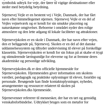
symbolsk udtryk for veje, der fører til vigtige destinationer eller
steder med betydelig betydning.
Stjernevej Vejle er en bestemt vej i Vejle, Danmark, der har fået
navn efter himmellegemet stjernen. Stjernevej Vejle er en del af
Vejles vejnetværk og er kendt for sin smukke placering og
naturskønne omgivelser. Beboerne i området nyder den rolige
atmosfære og den lette adgang til lokale faciliteter og attraktioner.
Stjernevejskolen er en skole i Danmark, der har navn efter vejen,
den er beliggende på, Stjernevej. Skolen er en del af det danske
uddannelsessystem og tilbyder undervisning til elever på forskellige
klassetrin. Stjernevejskolen er kendt for sin fokus på at skabe et trygt
og stimulerende læringsmiljø for eleverne og for at fremme deres
akademiske og personlige udvikling.
Stjernevejskolen.dk er den officielle hjemmeside for
Stjernevejskolen. Hjemmesiden giver information om skolens
værdier, pædagogik og praktiske oplysninger til elever, forældre og
personale. Besøgende kan finde kontaktoplysninger, nyheder,
arrangementer og ressourcer relateret til skolen på
Stjernevejskolen.dks hjemmeside.
Stjernevenner refererer til mennesker, der har en tæt og gensidig
venskabsforbindelse. Udtrykket bruges som en metafor for