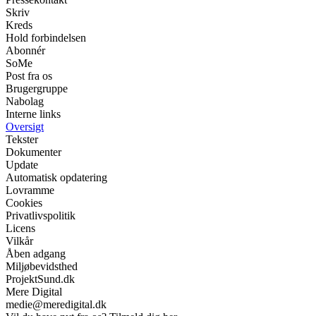
Skriv
Kreds
Hold forbindelsen
Abonnér
SoMe
Post fra os
Brugergruppe
Nabolag
Interne links
Oversigt
Tekster
Dokumenter
Update
Automatisk opdatering
Lovramme
Cookies
Privatlivspolitik
Licens
Vilkår
Åben adgang
Miljøbevidsthed
ProjektSund.dk
Mere Digital
medie@meredigital.dk