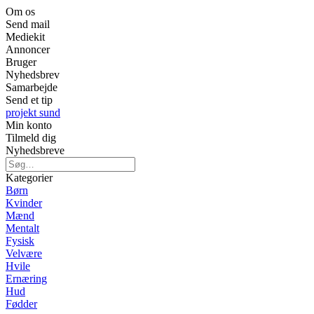
Om os
Send mail
Mediekit
Annoncer
Bruger
Nyhedsbrev
Samarbejde
Send et tip
projekt sund
Min konto
Tilmeld dig
Nyhedsbreve
Kategorier
Børn
Kvinder
Mænd
Mentalt
Fysisk
Velvære
Hvile
Ernæring
Hud
Fødder