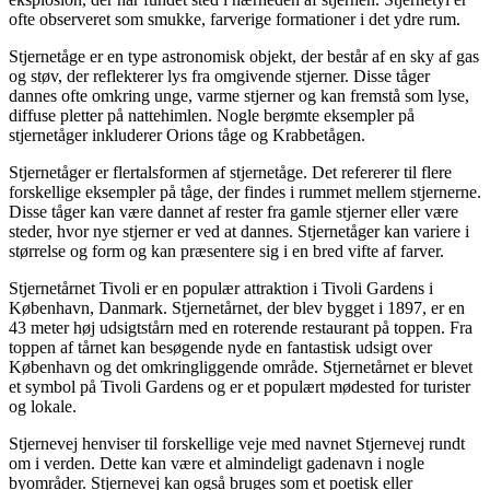
ofte observeret som smukke, farverige formationer i det ydre rum.
Stjernetåge er en type astronomisk objekt, der består af en sky af gas
og støv, der reflekterer lys fra omgivende stjerner. Disse tåger
dannes ofte omkring unge, varme stjerner og kan fremstå som lyse,
diffuse pletter på nattehimlen. Nogle berømte eksempler på
stjernetåger inkluderer Orions tåge og Krabbetågen.
Stjernetåger er flertalsformen af stjernetåge. Det refererer til flere
forskellige eksempler på tåge, der findes i rummet mellem stjernerne.
Disse tåger kan være dannet af rester fra gamle stjerner eller være
steder, hvor nye stjerner er ved at dannes. Stjernetåger kan variere i
størrelse og form og kan præsentere sig i en bred vifte af farver.
Stjernetårnet Tivoli er en populær attraktion i Tivoli Gardens i
København, Danmark. Stjernetårnet, der blev bygget i 1897, er en
43 meter høj udsigtstårn ​​med en roterende restaurant på toppen. Fra
toppen af tårnet kan besøgende nyde en fantastisk udsigt over
København og det omkringliggende område. Stjernetårnet er blevet
et symbol på Tivoli Gardens og er et populært mødested for turister
og lokale.
Stjernevej henviser til forskellige veje med navnet Stjernevej rundt
om i verden. Dette kan være et almindeligt gadenavn i nogle
byområder. Stjernevej kan også bruges som et poetisk eller