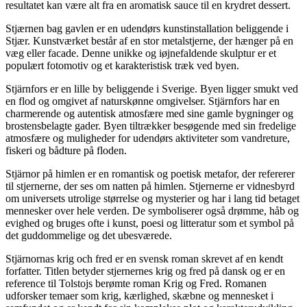
resultatet kan være alt fra en aromatisk sauce til en krydret dessert.
Stjærnen bag gavlen er en udendørs kunstinstallation beliggende i
Stjær. Kunstværket består af en stor metalstjerne, der hænger på en
væg eller facade. Denne unikke og iøjnefaldende skulptur er et
populært fotomotiv og et karakteristisk træk ved byen.
Stjärnfors er en lille by beliggende i Sverige. Byen ligger smukt ved
en flod og omgivet af naturskønne omgivelser. Stjärnfors har en
charmerende og autentisk atmosfære med sine gamle bygninger og
brostensbelagte gader. Byen tiltrækker besøgende med sin fredelige
atmosfære og muligheder for udendørs aktiviteter som vandreture,
fiskeri og bådture på floden.
Stjärnor på himlen er en romantisk og poetisk metafor, der refererer
til stjernerne, der ses om natten på himlen. Stjernerne er vidnesbyrd
om universets utrolige størrelse og mysterier og har i lang tid betaget
mennesker over hele verden. De symboliserer også drømme, håb og
evighed og bruges ofte i kunst, poesi og litteratur som et symbol på
det guddommelige og det ubesværede.
Stjärnornas krig och fred er en svensk roman skrevet af en kendt
forfatter. Titlen betyder stjernernes krig og fred på dansk og er en
reference til Tolstojs berømte roman Krig og Fred. Romanen
udforsker temaer som krig, kærlighed, skæbne og mennesket i