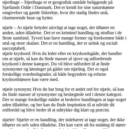
stjerthage – Stjerthage er et geografisk område beliggende på
Sjællands Odde i Danmark. Det er kendt for sine naturskønne
omgivelser og gamle fiskerleje, hvor der stadig findes små,
charmerende huse og hytter.
stjæle – At stjæle betyder ulovligt at tage noget, der tilhører en
anden, uden tilladelse. Det er en kriminel handling og strafbar i de
fleste samfund. Tyveri kan have mange former og forekomme både i
små og store skalaer. Det er en handling, der er uetisk og socialt
uacceptabelt.
stjæle krydsord: Hvis du leder efter en krydsordsgåde, der handler
om at stjæle, så kan du finde masser af sjove og udfordrende
krydsord i denne kategori. Du vil blive udfordret til at finde
synonymer og løsninger på gåder om stjæling. Der er også
forskellige sværhedsgrader, så både begyndere og erfarne
krydsordsløsere kan være med.
stjæle synonym: Hvis du har brug for et andet ord for stjæle, så kan
du finde masser af synonymer og beslægtede ord i denne kategori.
Der er mange forskellige måder at beskrive handlingen at tage noget
uden tilladelse, og her kan du finde inspiration til at udvide dit
ordforråd og blive bedre til at udtrykke dig klart og præcist.
stjæler: Stjæler er en handling, der indebærer at tage noget, der ikke
tilhører en selv uden tilladelse. Det kan være alt fra småting til større