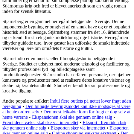
samfundet og er kendt for sin komplekse plot og karakterudvikling.
Stjärnornas krig och fred er blevet anerkendt som en vigtig roman
inden for svensk litteratur.
Stjärnsberg er en gammel herregård beliggende i Sverige. Denne
imponerende bygning er omgivet af en smuk have og er et populært
historisk sted at besøge. Stjärnsberg stammer fra det 16. århundrede
og er kendt for sin elegante arkitektur og rige historie. Herregården
tilbyder guidede ture, hvor gæster kan udforske de smukt indrettede
værelser og lære om områdets historie og kultur.
Stjärnstudio er en musik- eller filmoptagestudio beliggende i
Sverige. Studiet er udstyret med moderne teknologi og faciliteter og
tilbyder professionel lyd- og billedoptagelse samt
produktionstjenester. Stjärnstudio har erfarent personale, der hjælper
kunstnere og producenter med at realisere deres kreative visioner og
skabe høj kvalitetsindhold. Studiet er kendt for sin professionelle og
kreative tilgang.
Andre populære artikler:
Indtil flere outlets på nettet lover fragt uden
beregning
•
Den billigste leveringsmodel kan ikke modsiges at være
at hente ordren selv
•
Den mest letkøbte form for fragt er dog selv at
hente varerne
•
Ekspansionen skal ske gennem online salg
•
Fremtidens vækst skal ske via internettet
•
Eksport i fremtiden bør
ske gennem online salg
•
Eksporten sker via internettet
•
Eksporten
sker gennem online salg
•
Online shopping vækster ekstremt
•
Den