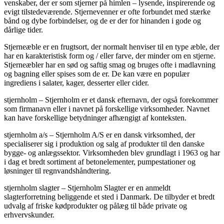
venskaber, der er som stjerner på himlen – lysende, inspirerende og
evigt tilstedeværende. Stjernevenner er ofte forbundet med stærke
bånd og dybe forbindelser, og de er der for hinanden i gode og
dårlige tider.
Stjerneæble er en frugtsort, der normalt henviser til en type æble, der
har en karakteristisk form og / eller farve, der minder om en stjerne.
Stjerneæbler har en sød og saftig smag og bruges ofte i madlavning
og bagning eller spises som de er. De kan være en populær
ingrediens i salater, kager, desserter eller cider.
stjernholm – Stjernholm er et dansk efternavn, der også forekommer
som firmanavn eller i navnet på forskellige virksomheder. Navnet
kan have forskellige betydninger afhængigt af konteksten.
stjernholm a/s – Stjernholm A/S er en dansk virksomhed, der
specialiserer sig i produktion og salg af produkter til den danske
bygge- og anlægssektor. Virksomheden blev grundlagt i 1963 og har
i dag et bredt sortiment af betonelementer, pumpestationer og
løsninger til regnvandshåndtering.
stjernholm slagter – Stjernholm Slagter er en anmeldt
slagterforretning beliggende et sted i Danmark. De tilbyder et bredt
udvalg af friske kødprodukter og pålæg til både private og
erhvervskunder.