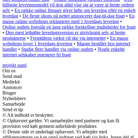
billigste leveringsmodel vil dog altid vise sig at være at hente ordren
selv
•
En række online firmaer giver løfte om levering efter en enkelt
hverdag
•
De fleste shops på nettet annoncerer dag-til-dag fragt
•
En
masse online webshops reklamerer med 1 hverdags levering
•
Online outlets foreslår en lang række forskellige muligheder for fragt
•
Den mest letkøbte leveringsversion er utvivlsomt selv at hente
produkterne
•
Fremtidens vækst vil ske via internettet
•
En masse
webshops lover 1 hverdags levering
•
Mange bestiller hos internet
handler
•
Stadig flere handler via online outlets
•
Nogle enkelte
internet selskaber præsterer fri fragt
projekt sund
Om os
Send mail
Mediekit
Annoncer
Bruger
Nyhedsbrev
Samarbejde
Send et tip
© Alt indhold er beskyttet.
© Ophavsret gælder. Vi samarbejder med partnere og kan få
provision ved køb gennem anbefalede produkter.
© Denne side er underlagt ophavsret. Vi arbejder med
affiliatepartnere og kan opnå indtægt ved køb via links. Ingen del af