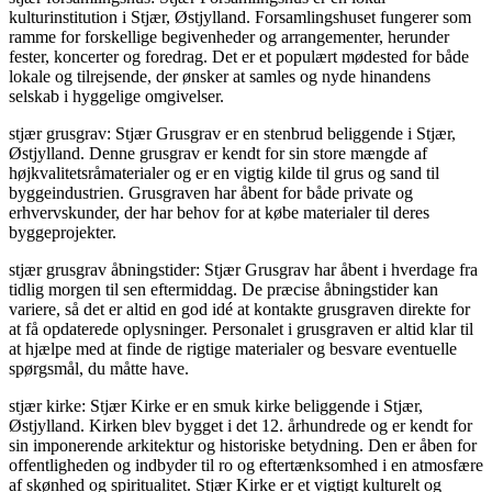
kulturinstitution i Stjær, Østjylland. Forsamlingshuset fungerer som
ramme for forskellige begivenheder og arrangementer, herunder
fester, koncerter og foredrag. Det er et populært mødested for både
lokale og tilrejsende, der ønsker at samles og nyde hinandens
selskab i hyggelige omgivelser.
stjær grusgrav: Stjær Grusgrav er en stenbrud beliggende i Stjær,
Østjylland. Denne grusgrav er kendt for sin store mængde af
højkvalitetsråmaterialer og er en vigtig kilde til grus og sand til
byggeindustrien. Grusgraven har åbent for både private og
erhvervskunder, der har behov for at købe materialer til deres
byggeprojekter.
stjær grusgrav åbningstider: Stjær Grusgrav har åbent i hverdage fra
tidlig morgen til sen eftermiddag. De præcise åbningstider kan
variere, så det er altid en god idé at kontakte grusgraven direkte for
at få opdaterede oplysninger. Personalet i grusgraven er altid klar til
at hjælpe med at finde de rigtige materialer og besvare eventuelle
spørgsmål, du måtte have.
stjær kirke: Stjær Kirke er en smuk kirke beliggende i Stjær,
Østjylland. Kirken blev bygget i det 12. århundrede og er kendt for
sin imponerende arkitektur og historiske betydning. Den er åben for
offentligheden og indbyder til ro og eftertænksomhed i en atmosfære
af skønhed og spiritualitet. Stjær Kirke er et vigtigt kulturelt og