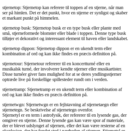
stjernetop: Stjernetop kan referere til toppen af en stjerne, når man
ser på himlen. Det er det punkt, hvor en stjerne er synligst og skaber
et markant punkt på himmelen.
stjernetop busk: Stjernetop busk er en type busk eller plante med
små, stjerneformede blomster eller blade i toppen. Denne type busk
tilføjer et dekorativt og interessant element til haven eller landskabet.
stjernetop dippon: Stjernetop dippon er en ukendt term eller
kombination af ord og kan ikke findes en præcis definition på.
stjernetour: Stjernetour refererer til en koncertturné eller en
musikalsk turné, der involverer kendte stjerner eller musikartister.
Disse turnéer giver fans mulighed for at se deres yndlingsstjerner
optræde live på forskellige spillesteder rundt om i verden.
stjernetramp: Stjernetramp er en ukendt term eller kombination af
ord og kan ikke findes en præcis definition på.
stjernetwgn: Stjernetwgn er en fejlstavning af stjernetaegn eller
stjernetegn. Se beskrivelse af stjernetegn ovenfor.
Stjernetyl er en term i astrofysik, der refererer til en lysende gas, der
omgiver en stjerne. Denne lysende gas kan være spor af materiale,
der er blevet udslynget af stjernen, eller det kan være resterne af en
eksplosion, der har fundet sted i nærheden af ​​stjernen. Stjernetyl er