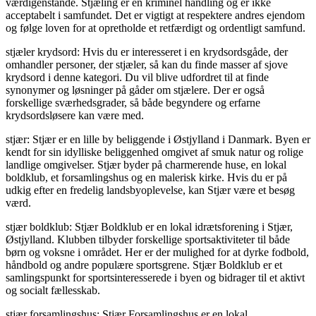
værdigenstande. Stjæling er en kriminel handling og er ikke
acceptabelt i samfundet. Det er vigtigt at respektere andres ejendom
og følge loven for at opretholde et retfærdigt og ordentligt samfund.
stjæler krydsord: Hvis du er interesseret i en krydsordsgåde, der
omhandler personer, der stjæler, så kan du finde masser af sjove
krydsord i denne kategori. Du vil blive udfordret til at finde
synonymer og løsninger på gåder om stjælere. Der er også
forskellige sværhedsgrader, så både begyndere og erfarne
krydsordsløsere kan være med.
stjær: Stjær er en lille by beliggende i Østjylland i Danmark. Byen er
kendt for sin idylliske beliggenhed omgivet af smuk natur og rolige
landlige omgivelser. Stjær byder på charmerende huse, en lokal
boldklub, et forsamlingshus og en malerisk kirke. Hvis du er på
udkig efter en fredelig landsbyoplevelse, kan Stjær være et besøg
værd.
stjær boldklub: Stjær Boldklub er en lokal idrætsforening i Stjær,
Østjylland. Klubben tilbyder forskellige sportsaktiviteter til både
børn og voksne i området. Her er der mulighed for at dyrke fodbold,
håndbold og andre populære sportsgrene. Stjær Boldklub er et
samlingspunkt for sportsinteresserede i byen og bidrager til et aktivt
og socialt fællesskab.
stjær forsamlingshus: Stjær Forsamlingshus er en lokal