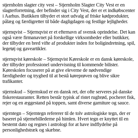
stjernholm slagter city vest – Stjernholm Slagter City Vest er en
slagterforretning, der befinder sig i City Vest, der er et indkøbscenter
i Aarhus. Butikken tilbyder et stort udvalg af friske kødprodukter,
pålæg og færdigretter til både dagligdagen og festlige lejligheder.
stjernqvist – Stjernqvist er et efternavn af svensk oprindelse. Det kan
også være firmanavnet på forskellige virksomheder eller butikker,
der tilbyder en bred vifte af produkter inden for boligindretning, spil,
legetøj og gaveartikler.
stjernqvist køreskole – Stjernqvist Køreskole er en dansk køreskole,
der tilbyder professionel undervisning til kommende bilister.
Køreskolen focuserer på at give eleverne de nødvendige
færdigheder og tryghed til at bestå køreprøven og blive sikre
trafikanter.
stjernskud – Stjernskud er en dansk ret, der ofte serveres på danske
fiskerestauranter. Retten består typisk af ristet rugbrød, pocheret fisk,
rejer og en æggestand på toppen, samt diverse garniture og sauce.
stjerntegn – Stjerntegn refererer til de tolv astrologiske tegn, der er
baseret på stjernebillederne på himlen. Hvert tegn er knyttet til en
bestemt dato og regnes i astrologi for at have indflydelse på
personlighedstræk og skæbne.