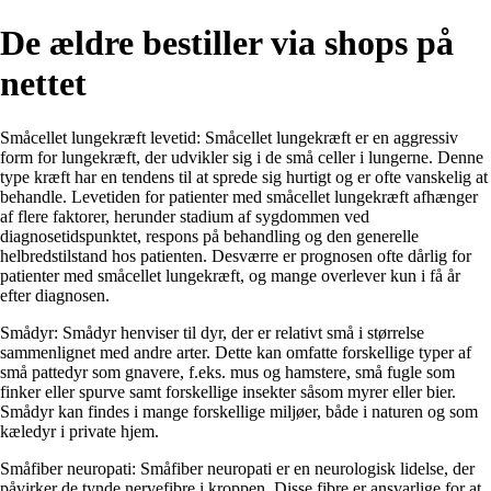
De ældre bestiller via shops på
nettet
Småcellet lungekræft levetid: Småcellet lungekræft er en aggressiv
form for lungekræft, der udvikler sig i de små celler i lungerne. Denne
type kræft har en tendens til at sprede sig hurtigt og er ofte vanskelig at
behandle. Levetiden for patienter med småcellet lungekræft afhænger
af flere faktorer, herunder stadium af sygdommen ved
diagnosetidspunktet, respons på behandling og den generelle
helbredstilstand hos patienten. Desværre er prognosen ofte dårlig for
patienter med småcellet lungekræft, og mange overlever kun i få år
efter diagnosen.
Smådyr: Smådyr henviser til dyr, der er relativt små i størrelse
sammenlignet med andre arter. Dette kan omfatte forskellige typer af
små pattedyr som gnavere, f.eks. mus og hamstere, små fugle som
finker eller spurve samt forskellige insekter såsom myrer eller bier.
Smådyr kan findes i mange forskellige miljøer, både i naturen og som
kæledyr i private hjem.
Småfiber neuropati: Småfiber neuropati er en neurologisk lidelse, der
påvirker de tynde nervefibre i kroppen. Disse fibre er ansvarlige for at