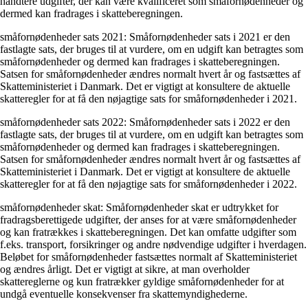
håndtere udgifter, der kan være kvalificeret som småfornødenheder og
dermed kan fradrages i skatteberegningen.
småfornødenheder sats 2021: Småfornødenheder sats i 2021 er den
fastlagte sats, der bruges til at vurdere, om en udgift kan betragtes som
småfornødenheder og dermed kan fradrages i skatteberegningen.
Satsen for småfornødenheder ændres normalt hvert år og fastsættes af
Skatteministeriet i Danmark. Det er vigtigt at konsultere de aktuelle
skatteregler for at få den nøjagtige sats for småfornødenheder i 2021.
småfornødenheder sats 2022: Småfornødenheder sats i 2022 er den
fastlagte sats, der bruges til at vurdere, om en udgift kan betragtes som
småfornødenheder og dermed kan fradrages i skatteberegningen.
Satsen for småfornødenheder ændres normalt hvert år og fastsættes af
Skatteministeriet i Danmark. Det er vigtigt at konsultere de aktuelle
skatteregler for at få den nøjagtige sats for småfornødenheder i 2022.
småfornødenheder skat: Småfornødenheder skat er udtrykket for
fradragsberettigede udgifter, der anses for at være småfornødenheder
og kan fratrækkes i skatteberegningen. Det kan omfatte udgifter som
f.eks. transport, forsikringer og andre nødvendige udgifter i hverdagen.
Beløbet for småfornødenheder fastsættes normalt af Skatteministeriet
og ændres årligt. Det er vigtigt at sikre, at man overholder
skattereglerne og kun fratrækker gyldige småfornødenheder for at
undgå eventuelle konsekvenser fra skattemyndighederne.