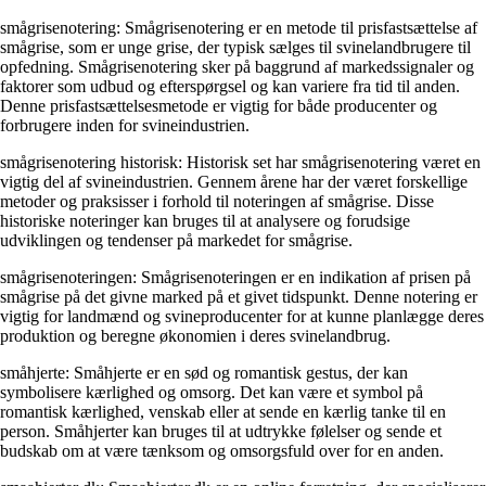
smågrisenotering: Smågrisenotering er en metode til prisfastsættelse af
smågrise, som er unge grise, der typisk sælges til svinelandbrugere til
opfedning. Smågrisenotering sker på baggrund af markedssignaler og
faktorer som udbud og efterspørgsel og kan variere fra tid til anden.
Denne prisfastsættelsesmetode er vigtig for både producenter og
forbrugere inden for svineindustrien.
smågrisenotering historisk: Historisk set har smågrisenotering været en
vigtig del af svineindustrien. Gennem årene har der været forskellige
metoder og praksisser i forhold til noteringen af smågrise. Disse
historiske noteringer kan bruges til at analysere og forudsige
udviklingen og tendenser på markedet for smågrise.
smågrisenoteringen: Smågrisenoteringen er en indikation af prisen på
smågrise på det givne marked på et givet tidspunkt. Denne notering er
vigtig for landmænd og svineproducenter for at kunne planlægge deres
produktion og beregne økonomien i deres svinelandbrug.
småhjerte: Småhjerte er en sød og romantisk gestus, der kan
symbolisere kærlighed og omsorg. Det kan være et symbol på
romantisk kærlighed, venskab eller at sende en kærlig tanke til en
person. Småhjerter kan bruges til at udtrykke følelser og sende et
budskab om at være tænksom og omsorgsfuld over for en anden.