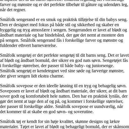
farver og mønstre og er det perfekte tilbehør til gåture og udendørs leg,
når det regner.
Småfolk sengerand er en smuk og praktisk tilføjelse til din babys seng.
Den er designet med fokus på både stil og sikkerhed og skaber en
hyggelig og tryg atmosfære i sengen. Sengeranden er lavet af blødt og
åndbart materiale og har bindebånd, der gør det nemt at montere den
på sengen. Småfolk sengerand fås i forskellige farver og mønstre og
fuldender ethvert barneværelse.
Småfolk sengetøj er det perfekte sengetøj til dit barns seng. Det er lavet
af blødt og åndbart bomuld, der sikrer en god nats søvn. Sengetøjet fås
i forskellige størrelser, der passer til både baby- og juniorsenge.
Småfolk sengetøj er kendetegnet ved sine søde og farverige mønstre,
der giver sengen lidt ekstra charme.
Småfolk sovepose er den ideelle løsning til en tryg og behagelig søvn.
Soveposen er lavet af blødt og åndbart materiale, der sikrer, at dit barn
sover godt og komfortabelt hele natten. Den har en praktisk lynlås, der
gør det nemt at tage den af og på, og kommer i forskellige størrelser,
der passer til forskellige aldre. Småfolk sovepose er uundværlig, når
det kommer til at skabe en god søvn- og soverutine.
Småfolk tøj er kendt for sin høje kvalitet, skønne designs og lækre
materialer. Tøjet er lavet af blødt og behageligt bomuld, der er skånsom