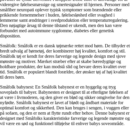
videregive følelsesmæssige og smertesignaler til hjernen. Personer med
småfiber neuropati oplever typisk symptomer som brændende eller
prikkende fornemmelser i huden, følelsesløshed eller svaghed i
lemmerne samt ændringer i svedproduktion eller temperaturregulering.
Den nøjagtige årsag til denne tilstand er ukendt, men den kan være
forbundet med autoimmune sygdomme, diabetes eller genetisk
disposition.
Småfolk: Småfolk er en dansk tøjmærke rettet mod børn. De tilbyder et
bredt udvalg af børnetøj, der kombinerer høj kvalitet, komfort og stil.
Småfolk tøj er kendt for deres farverige og legende design med sjove
mønstre og motiver. Mærket stræber efter at skabe bæredygtige og
holdbare produkter, der kan modstå slid og bevare deres kvalitet over
tid. Småfolk er populært blandt forældre, der ønsker tøj af høj kvalitet
til deres børn.
Småfolk babynest: En Småfolk babynest er en hyggelig og tryg
soveplads til babyer. Babynesten er designet til at efterligne følelsen af
at være i livmoderen, og den giver en blød og sikker omgivelse for den
nyfødte. Småfolk babynest er lavet af blødt og åndbart materiale for
optimal komfort og sikkerhed. Den kan bruges i sengen, i vuggen eller
på sofaen, og den er nem at flytte rundt efter behov. Denne babynest er
designet med Småfolks karakteristiske farverige og legende mønstre og
vil være en sød og funktionel tilføjelse til enhver babys soveområde.