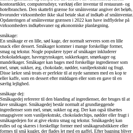
kontorartikler, computerudstyr, værktøj eller inventar til restaurant- og
hotelbranchen. Den skattefri grænse for småinventar angiver det beløb,
hvorunder virksomheder ikke skal betale skat af indkøb af småinventar.
Opdateringen af småinventar grænsen i 2022 kan have indflydelse på
virksomheders indkøbsvaner og økonomiske planlægning.
småkage:
En småkage er en lille, sød kage, der normalt serveres som en lille
snack eller dessert. Småkager kommer i mange forskellige former,
smag og tekstur. Nogle populære typer af småkager inkluderer
chokoladekager, havregrynskager, sukkerkager, smørkager og
mandelkager. Småkager kan bages med forskellige ingredienser som
mel, smør, sukker, æg, chokolade, nødder, vaniljeekstrakt og frugt.
Disse lækre små treats er perfekte til at nyde sammen med en kop te
eller kaffe, som en dessert efter middagen eller som en gave til en
særlig lejlighed.
småkage dej:
Småkagedej refererer til den blanding af ingredienser, der bruges til at
lave småkager. Småkagedej består normalt af grundlæggende
ingredienser som mel, smør, sukker og æg. Der kan også tilsættes
smagsgivere som vaniljeekstrakt, chokoladechips, nødder eller frugt i
småkagedejen for at give ekstra smag og tekstur. Småkagedej kan
rulles ud og skæres i forskellige former med småkageudstikkere eller
formes til små kugler, der flades let med en gaffel. Efter bagning bliver