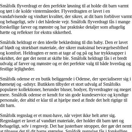
Småfolk flyverdragt er den perfekte løsning til at holde dit barn varmt
og tørt i de kolde vintermåneder. Flyverdragten er lavet i en
vandafvisende og vindtæt kvalitet, der sikrer, at dit barn forbliver varmt
og behageligt, selv i det hårdeste vejr. Småfolk flyverdragt fås i mange
forskellige farver og mønstre og har praktiske detaljer som aftagelig
hætte og reflekser for ekstra sikkerhed.
Småfolk heldragt er den ideelle beklædning til din baby. Den er lavet
af blødt og strækbart materiale, der sikrer maksimal bevægelsesfrihed
og komfort. Heldragten er nem at tage af og på og har trykknapper i
skridtet, der gør det nemt at skifte ble. Småfolk heldragt fås i et bredt
udvalg af farver og mønstre og er det perfekte valg til både hverdag og
festlige lejligheder.
Småfolk odense er en butik beliggende i Odense, der specialiserer sig i
børnetøj og -udstyr. Butikken tilbyder et stort udvalg af Småfolks
populære kollektioner, herunder bluser, bodyer, flyverdragter og meget
mere. Småfolk odense er kendt for sin gode kundeservice og kyndige
personale, der altid er klar til at hjælpe med at finde det helt rigtige til
dit barn.
Småfolk regnslag er et must-have, når vejret ikke helt arter sig.
Regnslaget er lavet af vandtæt materiale, der holder dit barn tørt og
behageligt, selv i regnvejr. Det har justerbare stropper, der gør det nemt
at tilpasse det til dit barns størrelse. Småfolk regnslag fås i forskellige