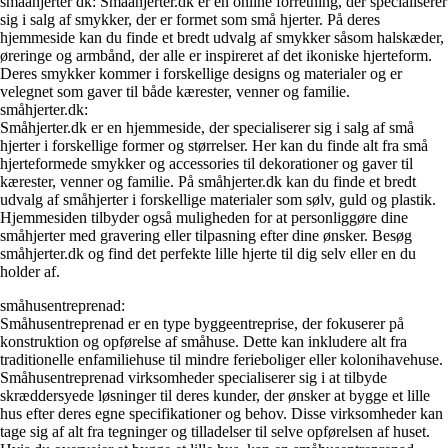
smaahjerter dk: Smaahjerter.dk er en online forretning, der specialiserer
sig i salg af smykker, der er formet som små hjerter. På deres
hjemmeside kan du finde et bredt udvalg af smykker såsom halskæder,
øreringe og armbånd, der alle er inspireret af det ikoniske hjerteform.
Deres smykker kommer i forskellige designs og materialer og er
velegnet som gaver til både kærester, venner og familie.
småhjerter.dk:
Småhjerter.dk er en hjemmeside, der specialiserer sig i salg af små
hjerter i forskellige former og størrelser. Her kan du finde alt fra små
hjerteformede smykker og accessories til dekorationer og gaver til
kærester, venner og familie. På småhjerter.dk kan du finde et bredt
udvalg af småhjerter i forskellige materialer som sølv, guld og plastik.
Hjemmesiden tilbyder også muligheden for at personliggøre dine
småhjerter med gravering eller tilpasning efter dine ønsker. Besøg
småhjerter.dk og find det perfekte lille hjerte til dig selv eller en du
holder af.
småhusentreprenad:
Småhusentreprenad er en type byggeentreprise, der fokuserer på
konstruktion og opførelse af småhuse. Dette kan inkludere alt fra
traditionelle enfamiliehuse til mindre ferieboliger eller kolonihavehuse.
Småhusentreprenad virksomheder specialiserer sig i at tilbyde
skræddersyede løsninger til deres kunder, der ønsker at bygge et lille
hus efter deres egne specifikationer og behov. Disse virksomheder kan
tage sig af alt fra tegninger og tilladelser til selve opførelsen af huset.