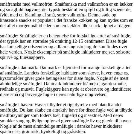
småfranska med vallmofrön: Småfranska med vallmofrön er en lækker
og smagfuld bagvare, der typisk består af en sprød og luftig wienerdej
fyldt med en blanding af små, sorte vallmofrø. Denne søde og
knasende snacks er populær i det franske køkken og kan nydes som en
del af et morgenmåltid eller som en lækker lille snack i løbet af dagen.
småfugle: Småfugle er en betegnelse for forskellige arter af små fugle,
der typisk har en størrelse på omkring 12-15 centimeter. Disse fugle
har forskellige udseender og adfærdsmønstre, og de kan findes over
hele verden. Nogle eksempler på småfugle inkluderer mejser, solsorte,
spurve og fluesnappere.
småfugle i danmark: Danmark er hjemsted for mange forskellige arter
af småfugle. Landets forskellige habitater som skove, haver, enge og
kystområder giver gode betingelser for disse fugle. Nogle af de mest
almindelige småfugle i Danmark inkluderer blåmejse, gærdesmutte,
rødhals og musvit. Fuglekiggere kan nyde at observere og identificere
disse små og farverige fugle i deres naturlige omgivelser.
småfugle i haven: Haver tilbyder et rigt dyreliv med blandt andet
småfugle. Du kan skabe en attraktiv have for disse fugle ved at tilbyde
madforsyninger som fodersiloer, fuglefrø og insektnet. Med deres
smukke sang og livlige opførsel giver småfugle liv og glæde til haven.
Nogle af de mest almindelige småfugle i danske haver inkluderer
spætmejse, grønirisk, bynkefugl og gråsisken.