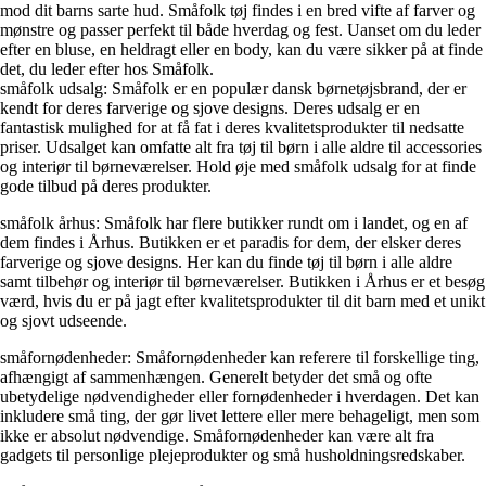
mod dit barns sarte hud. Småfolk tøj findes i en bred vifte af farver og
mønstre og passer perfekt til både hverdag og fest. Uanset om du leder
efter en bluse, en heldragt eller en body, kan du være sikker på at finde
det, du leder efter hos Småfolk.
småfolk udsalg: Småfolk er en populær dansk børnetøjsbrand, der er
kendt for deres farverige og sjove designs. Deres udsalg er en
fantastisk mulighed for at få fat i deres kvalitetsprodukter til nedsatte
priser. Udsalget kan omfatte alt fra tøj til børn i alle aldre til accessories
og interiør til børneværelser. Hold øje med småfolk udsalg for at finde
gode tilbud på deres produkter.
småfolk århus: Småfolk har flere butikker rundt om i landet, og en af
dem findes i Århus. Butikken er et paradis for dem, der elsker deres
farverige og sjove designs. Her kan du finde tøj til børn i alle aldre
samt tilbehør og interiør til børneværelser. Butikken i Århus er et besøg
værd, hvis du er på jagt efter kvalitetsprodukter til dit barn med et unikt
og sjovt udseende.
småfornødenheder: Småfornødenheder kan referere til forskellige ting,
afhængigt af sammenhængen. Generelt betyder det små og ofte
ubetydelige nødvendigheder eller fornødenheder i hverdagen. Det kan
inkludere små ting, der gør livet lettere eller mere behageligt, men som
ikke er absolut nødvendige. Småfornødenheder kan være alt fra
gadgets til personlige plejeprodukter og små husholdningsredskaber.