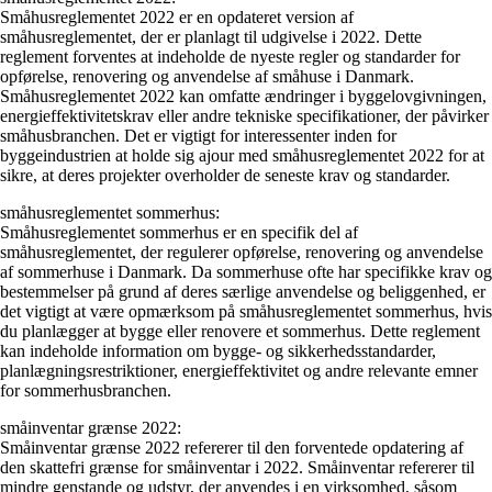
Småhusreglementet 2022 er en opdateret version af
småhusreglementet, der er planlagt til udgivelse i 2022. Dette
reglement forventes at indeholde de nyeste regler og standarder for
opførelse, renovering og anvendelse af småhuse i Danmark.
Småhusreglementet 2022 kan omfatte ændringer i byggelovgivningen,
energieffektivitetskrav eller andre tekniske specifikationer, der påvirker
småhusbranchen. Det er vigtigt for interessenter inden for
byggeindustrien at holde sig ajour med småhusreglementet 2022 for at
sikre, at deres projekter overholder de seneste krav og standarder.
småhusreglementet sommerhus:
Småhusreglementet sommerhus er en specifik del af
småhusreglementet, der regulerer opførelse, renovering og anvendelse
af sommerhuse i Danmark. Da sommerhuse ofte har specifikke krav og
bestemmelser på grund af deres særlige anvendelse og beliggenhed, er
det vigtigt at være opmærksom på småhusreglementet sommerhus, hvis
du planlægger at bygge eller renovere et sommerhus. Dette reglement
kan indeholde information om bygge- og sikkerhedsstandarder,
planlægningsrestriktioner, energieffektivitet og andre relevante emner
for sommerhusbranchen.
småinventar grænse 2022:
Småinventar grænse 2022 refererer til den forventede opdatering af
den skattefri grænse for småinventar i 2022. Småinventar refererer til
mindre genstande og udstyr, der anvendes i en virksomhed, såsom