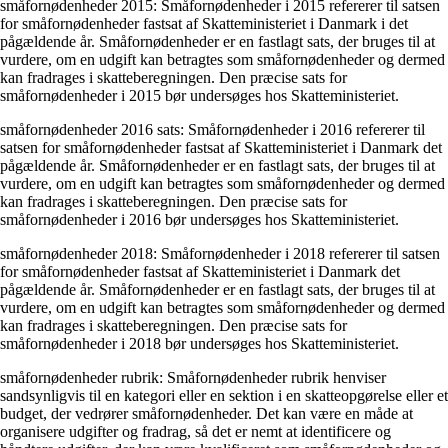
småfornødenheder 2015: Småfornødenheder i 2015 refererer til satsen
for småfornødenheder fastsat af Skatteministeriet i Danmark i det
pågældende år. Småfornødenheder er en fastlagt sats, der bruges til at
vurdere, om en udgift kan betragtes som småfornødenheder og dermed
kan fradrages i skatteberegningen. Den præcise sats for
småfornødenheder i 2015 bør undersøges hos Skatteministeriet.
småfornødenheder 2016 sats: Småfornødenheder i 2016 refererer til
satsen for småfornødenheder fastsat af Skatteministeriet i Danmark det
pågældende år. Småfornødenheder er en fastlagt sats, der bruges til at
vurdere, om en udgift kan betragtes som småfornødenheder og dermed
kan fradrages i skatteberegningen. Den præcise sats for
småfornødenheder i 2016 bør undersøges hos Skatteministeriet.
småfornødenheder 2018: Småfornødenheder i 2018 refererer til satsen
for småfornødenheder fastsat af Skatteministeriet i Danmark det
pågældende år. Småfornødenheder er en fastlagt sats, der bruges til at
vurdere, om en udgift kan betragtes som småfornødenheder og dermed
kan fradrages i skatteberegningen. Den præcise sats for
småfornødenheder i 2018 bør undersøges hos Skatteministeriet.
småfornødenheder rubrik: Småfornødenheder rubrik henviser
sandsynligvis til en kategori eller en sektion i en skatteopgørelse eller et
budget, der vedrører småfornødenheder. Det kan være en måde at
organisere udgifter og fradrag, så det er nemt at identificere og