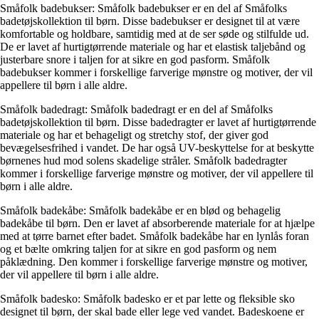
Småfolk badebukser: Småfolk badebukser er en del af Småfolks
badetøjskollektion til børn. Disse badebukser er designet til at være
komfortable og holdbare, samtidig med at de ser søde og stilfulde ud.
De er lavet af hurtigtørrende materiale og har et elastisk taljebånd og
justerbare snore i taljen for at sikre en god pasform. Småfolk
badebukser kommer i forskellige farverige mønstre og motiver, der vil
appellere til børn i alle aldre.
Småfolk badedragt: Småfolk badedragt er en del af Småfolks
badetøjskollektion til børn. Disse badedragter er lavet af hurtigtørrende
materiale og har et behageligt og stretchy stof, der giver god
bevægelsesfrihed i vandet. De har også UV-beskyttelse for at beskytte
børnenes hud mod solens skadelige stråler. Småfolk badedragter
kommer i forskellige farverige mønstre og motiver, der vil appellere til
børn i alle aldre.
Småfolk badekåbe: Småfolk badekåbe er en blød og behagelig
badekåbe til børn. Den er lavet af absorberende materiale for at hjælpe
med at tørre barnet efter badet. Småfolk badekåbe har en lynlås foran
og et bælte omkring taljen for at sikre en god pasform og nem
påklædning. Den kommer i forskellige farverige mønstre og motiver,
der vil appellere til børn i alle aldre.
Småfolk badesko: Småfolk badesko er et par lette og fleksible sko
designet til børn, der skal bade eller lege ved vandet. Badeskoene er