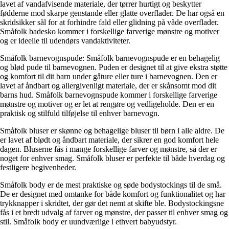
lavet af vandafvisende materiale, der tørrer hurtigt og beskytter
fødderne mod skarpe genstande eller glatte overflader. De har også en
skridsikker sål for at forhindre fald eller glidning på våde overflader.
Småfolk badesko kommer i forskellige farverige mønstre og motiver
og er ideelle til udendørs vandaktiviteter.
Småfolk barnevognspude: Småfolk barnevognspude er en behagelig
og blød pude til barnevognen. Puden er designet til at give ekstra støtte
og komfort til dit barn under gåture eller ture i barnevognen. Den er
lavet af åndbart og allergivenligt materiale, der er skånsomt mod dit
barns hud. Småfolk barnevognspude kommer i forskellige farverige
mønstre og motiver og er let at rengøre og vedligeholde. Den er en
praktisk og stilfuld tilføjelse til enhver barnevogn.
Småfolk bluser er skønne og behagelige bluser til børn i alle aldre. De
er lavet af blødt og åndbart materiale, der sikrer en god komfort hele
dagen. Bluserne fås i mange forskellige farver og mønstre, så der er
noget for enhver smag. Småfolk bluser er perfekte til både hverdag og
festligere begivenheder.
Småfolk body er de mest praktiske og søde bodystockings til de små.
De er designet med omtanke for både komfort og funktionalitet og har
trykknapper i skridtet, der gør det nemt at skifte ble. Bodystockingsne
fås i et bredt udvalg af farver og mønstre, der passer til enhver smag og
stil. Småfolk body er uundværlige i ethvert babyudstyr.