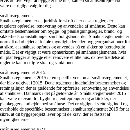
Hvis du overvejer at bygge et lille hus, kan en småhusentreprenad
være det rigtige valg for dig.
småhusreglement:
Småhusreglement er en juridisk forskrift eller et sæt regler, der
regulerer opførelse, renovering og anvendelse af småhuse. Dette kan
omfatte bestemmelser om bygge- og planlægningsregler, brand- og
sikkerhedsforanstaltninger samt boligstandarder. Småhusreglementet er
normalt udarbejdet af lokale myndigheder eller byggeorganisationer for
at sikre, at småhuse opføres og anvendes på en sikker og bæredygtig
måde. Det er vigtigt at være opmærksom på småhusreglementet, hvis
du planlægger at bygge eller renovere et lille hus, da overtrædelse af
reglerne kan medføre straf og sanktioner.
småhusreglementet 2015:
Småhusreglementet 2015 er en specifik version af småhusreglementet,
der blev udgivet i 2015. Dette reglement indeholder bestemmelser og
retningslinjer, der er gældende for opførelse, renovering og anvendelse
af småhuse i Danmark i det pågældende år. Småhusreglementet 2015
kan være relevant for bygherrer, entreprenører og arkitekter, der
planlægger at arbejde med småhuse. Det er vigtigt at sætte sig ind i og
overholde de specifikke bestemmelser i småhusreglementet 2015 for at
sikre, at dit byggeprojekt lever op til de krav, der er fastsat af
myndighederne.
småhusreglementet 2022: