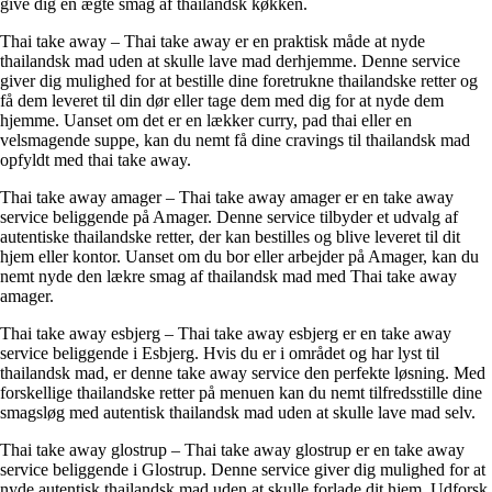
give dig en ægte smag af thailandsk køkken.
Thai take away – Thai take away er en praktisk måde at nyde
thailandsk mad uden at skulle lave mad derhjemme. Denne service
giver dig mulighed for at bestille dine foretrukne thailandske retter og
få dem leveret til din dør eller tage dem med dig for at nyde dem
hjemme. Uanset om det er en lækker curry, pad thai eller en
velsmagende suppe, kan du nemt få dine cravings til thailandsk mad
opfyldt med thai take away.
Thai take away amager – Thai take away amager er en take away
service beliggende på Amager. Denne service tilbyder et udvalg af
autentiske thailandske retter, der kan bestilles og blive leveret til dit
hjem eller kontor. Uanset om du bor eller arbejder på Amager, kan du
nemt nyde den lækre smag af thailandsk mad med Thai take away
amager.
Thai take away esbjerg – Thai take away esbjerg er en take away
service beliggende i Esbjerg. Hvis du er i området og har lyst til
thailandsk mad, er denne take away service den perfekte løsning. Med
forskellige thailandske retter på menuen kan du nemt tilfredsstille dine
smagsløg med autentisk thailandsk mad uden at skulle lave mad selv.
Thai take away glostrup – Thai take away glostrup er en take away
service beliggende i Glostrup. Denne service giver dig mulighed for at
nyde autentisk thailandsk mad uden at skulle forlade dit hjem. Udforsk