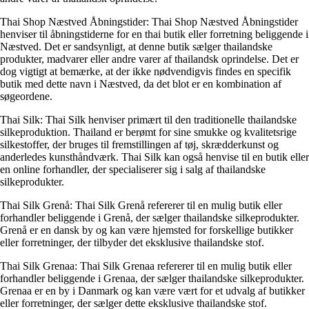
Thai Shop Næstved Åbningstider: Thai Shop Næstved Åbningstider
henviser til åbningstiderne for en thai butik eller forretning beliggende i
Næstved. Det er sandsynligt, at denne butik sælger thailandske
produkter, madvarer eller andre varer af thailandsk oprindelse. Det er
dog vigtigt at bemærke, at der ikke nødvendigvis findes en specifik
butik med dette navn i Næstved, da det blot er en kombination af
søgeordene.
Thai Silk: Thai Silk henviser primært til den traditionelle thailandske
silkeproduktion. Thailand er berømt for sine smukke og kvalitetsrige
silkestoffer, der bruges til fremstillingen af tøj, skrædderkunst og
anderledes kunsthåndværk. Thai Silk kan også henvise til en butik eller
en online forhandler, der specialiserer sig i salg af thailandske
silkeprodukter.
Thai Silk Grenå: Thai Silk Grenå refererer til en mulig butik eller
forhandler beliggende i Grenå, der sælger thailandske silkeprodukter.
Grenå er en dansk by og kan være hjemsted for forskellige butikker
eller forretninger, der tilbyder det eksklusive thailandske stof.
Thai Silk Grenaa: Thai Silk Grenaa refererer til en mulig butik eller
forhandler beliggende i Grenaa, der sælger thailandske silkeprodukter.
Grenaa er en by i Danmark og kan være vært for et udvalg af butikker
eller forretninger, der sælger dette eksklusive thailandske stof.