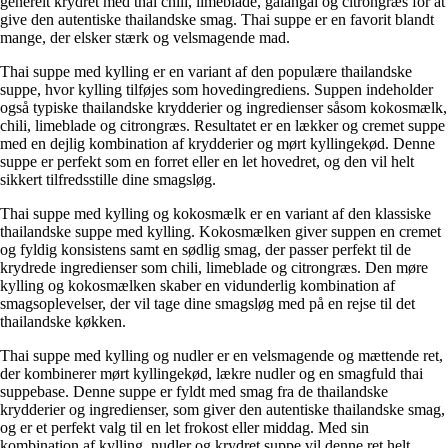
generelt krydret med thai chili, limeblade, galangal og citrongræs for at
give den autentiske thailandske smag. Thai suppe er en favorit blandt
mange, der elsker stærk og velsmagende mad.
Thai suppe med kylling er en variant af den populære thailandske
suppe, hvor kylling tilføjes som hovedingrediens. Suppen indeholder
også typiske thailandske krydderier og ingredienser såsom kokosmælk,
chili, limeblade og citrongræs. Resultatet er en lækker og cremet suppe
med en dejlig kombination af krydderier og mørt kyllingekød. Denne
suppe er perfekt som en forret eller en let hovedret, og den vil helt
sikkert tilfredsstille dine smagsløg.
Thai suppe med kylling og kokosmælk er en variant af den klassiske
thailandske suppe med kylling. Kokosmælken giver suppen en cremet
og fyldig konsistens samt en sødlig smag, der passer perfekt til de
krydrede ingredienser som chili, limeblade og citrongræs. Den møre
kylling og kokosmælken skaber en vidunderlig kombination af
smagsoplevelser, der vil tage dine smagsløg med på en rejse til det
thailandske køkken.
Thai suppe med kylling og nudler er en velsmagende og mættende ret,
der kombinerer mørt kyllingekød, lækre nudler og en smagfuld thai
suppebase. Denne suppe er fyldt med smag fra de thailandske
krydderier og ingredienser, som giver den autentiske thailandske smag,
og er et perfekt valg til en let frokost eller middag. Med sin
kombination af kylling, nudler og krydret suppe vil denne ret helt