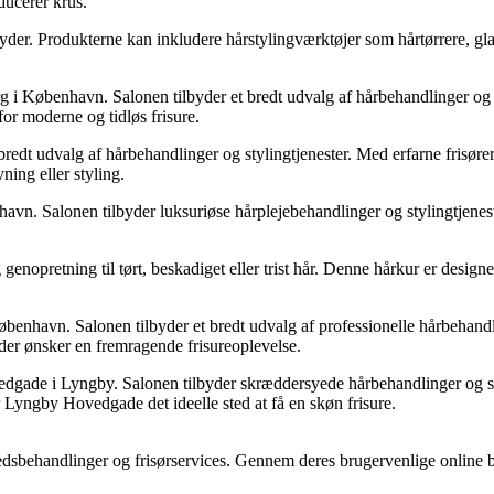
educerer krus.
byder. Produkterne kan inkludere hårstylingværktøjer som hårtørrere, gla
 i København. Salonen tilbyder et bredt udvalg af hårbehandlinger og sty
for moderne og tidløs frisure.
redt udvalg af hårbehandlinger og stylingtjenester. Med erfarne frisører
ing eller styling.
vn. Salonen tilbyder luksuriøse hårplejebehandlinger og stylingtjenester 
og genopretning til tørt, beskadiget eller trist hår. Denne hårkur er desi
havn. Salonen tilbyder et bredt udvalg af professionelle hårbehandling
er ønsker en fremragende frisureoplevelse.
gade i Lyngby. Salonen tilbyder skræddersyede hårbehandlinger og st
r Lyngby Hovedgade det ideelle sted at få en skøn frisure.
hedsbehandlinger og frisørservices. Gennem deres brugervenlige online