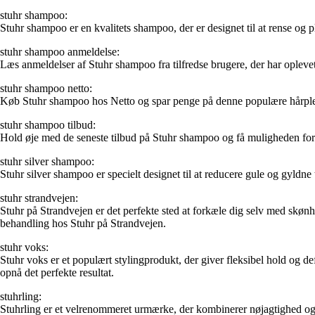
stuhr shampoo:
Stuhr shampoo er en kvalitets shampoo, der er designet til at rense og 
stuhr shampoo anmeldelse:
Læs anmeldelser af Stuhr shampoo fra tilfredse brugere, der har oplevet 
stuhr shampoo netto:
Køb Stuhr shampoo hos Netto og spar penge på denne populære hårplejep
stuhr shampoo tilbud:
Hold øje med de seneste tilbud på Stuhr shampoo og få muligheden for at
stuhr silver shampoo:
Stuhr silver shampoo er specielt designet til at reducere gule og gyldn
stuhr strandvejen:
Stuhr på Strandvejen er det perfekte sted at forkæle dig selv med skøn
behandling hos Stuhr på Strandvejen.
stuhr voks:
Stuhr voks er et populært stylingprodukt, der giver fleksibel hold og de
opnå det perfekte resultat.
stuhrling:
Stuhrling er et velrenommeret urmærke, der kombinerer nøjagtighed og æst