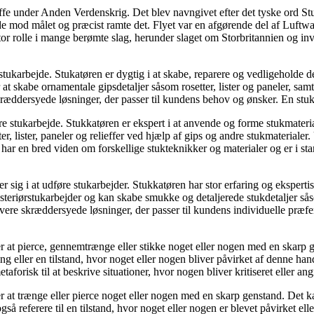
waffe under Anden Verdenskrig. Det blev navngivet efter det tyske ord S
e mod målet og præcist ramte det. Flyet var en afgørende del af Luftwaff
 stor rolle i mange berømte slag, herunder slaget om Storbritannien og i
e stukarbejde. Stukatøren er dygtig i at skabe, reparere og vedligeholde 
at skabe ornamentale gipsdetaljer såsom rosetter, lister og paneler, samt
 skræddersyede løsninger, der passer til kundens behov og ønsker. En stu
øre stukarbejde. Stukkatøren er ekspert i at anvende og forme stukmateria
, lister, paneler og relieffer ved hjælp af gips og andre stukmateriale
har en bred viden om forskellige stukteknikker og materialer og er i stan
r sig i at udføre stukarbejder. Stukkatøren har stor erfaring og eksperti
teriørstukarbejder og kan skabe smukke og detaljerede stukdetaljer såsom
at levere skræddersyede løsninger, der passer til kundens individuelle p
r at pierce, gennemtrænge eller stikke noget eller nogen med en skarp ge
ng eller en tilstand, hvor noget eller nogen bliver påvirket af denne han
forisk til at beskrive situationer, hvor nogen bliver kritiseret eller ang
er at trænge eller pierce noget eller nogen med en skarp genstand. Det k
så referere til en tilstand, hvor noget eller nogen er blevet påvirket el