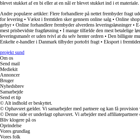
blevet stukket af en bi eller at en nål er blevet stukket ind i et material
Andre populære artikler:
Flere forhandlere på nettet frembyder fragt u
for levering
•
Vækst i fremtiden sker gennem online salg
•
Online shopp
gebyr
•
Online forhandlere frembyder alverdens leveringsløsninger
•
E-
mest prisbevidste fragtløsning
•
I mange tilfælde den mest betalelige løs
leveringsmanér er uden tvivl at du selv henter ordren
•
Den billigste mu
Enkelte e-handler i Danmark tilbyder portofri fragt
•
Eksport i fremtiden
projekt sund
Om os
Send mail
Mediekit
Annoncer
Bruger
Nyhedsbrev
Samarbejde
Send et tip
© Alt indhold er beskyttet.
© Ophavsret gælder. Vi samarbejder med partnere og kan få provision
© Denne side er underlagt ophavsret. Vi arbejder med affiliatepartnere 
Bliv klogere på os
Oprindelse
Vores grundlag
Vores folk