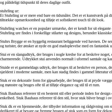
og pålideligt tidspunkt til deres daglige outfit.
stuhrling ur:
Et Stuhrling ur er mere end bare en tidsmåler. Det er et kunstværk på di
tiltrække opmærksomhed og tilføje et sofistikeret touch til dit look.
Stuhrling watches er en populær urmærke, der er kendt for sit elegante d
Stuhrling ure findes i forskellige stilarter og designs, herunder klassi
Stuhrs Brygge er en hyggelig restaurant beliggende ved havnen. De serv
og turister, der ønsker at nyde en god madoplevelse med en fantastisk u
Stui er en slangudtryk, der bruges i nogle kredse for at beskrive noget, 
charmerende. Udtrykket stui anvendes normalt i uformel samtale og kan
Stuide er et gammeldags udtryk, der bruges til at beskrive en person, der
sjældent i moderne samtale, men kan stadig findes i gammel litteratur ell
Stuk er en dekorativ form for gipsarbejde, der bruges til at pryde vægg
og mønstre og bruges ofte til at tilføje elegance og stil til et rum.
Stuk Bauhaus refererer til en bestemt stil eller periode inden for desi
enkelhed. Stuk Bauhaus refererer til den stil, hvor stuk bliver brugt 
Stuk dk er en hjemmeside, der tilbyder information og rådgivning om stuk
dedikeret til at bevare og fremme brugen af stuk som en form for dekora