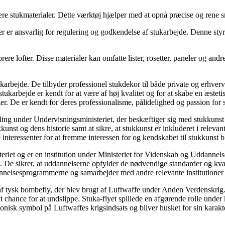
re stukmaterialer. Dette værktøj hjælper med at opnå præcise og rene snit
der er ansvarlig for regulering og godkendelse af stukarbejde. Denne styre
dekorere lofter. Disse materialer kan omfatte lister, rosetter, paneler og an
stukarbejde. De tilbyder professionel stukdekor til både private og erh
 stukarbejde er kendt for at være af høj kvalitet og for at skabe en æstet
. De er kendt for deres professionalisme, pålidelighed og passion for 
eling under Undervisningsministeriet, der beskæftiger sig med stukkuns
kkunst og dens historie samt at sikre, at stukkunst er inkluderet i rel
nteressenter for at fremme interessen for og kendskabet til stukkunst b
riet og er en institution under Ministeriet for Videnskab og Uddanne
g. De sikrer, at uddannelserne opfylder de nødvendige standarder og kval
nelsesprogrammerne og samarbejder med andre relevante institutioner 
af tysk bombefly, der blev brugt af Luftwaffe under Anden Verdenskrig. 
 chance for at undslippe. Stuka-flyet spillede en afgørende rolle under k
ikonisk symbol på Luftwaffes krigsindsats og bliver husket for sin karakter