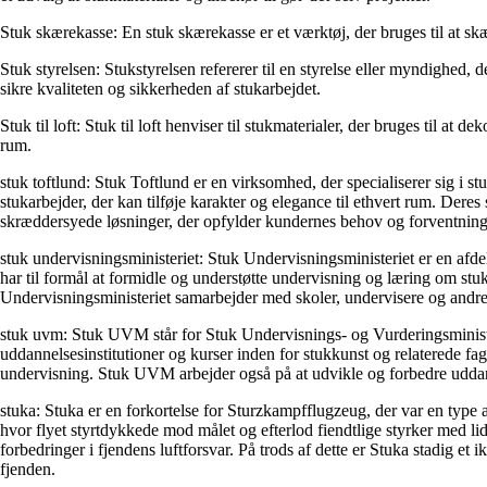
Stuk skærekasse: En stuk skærekasse er et værktøj, der bruges til at skæ
Stuk styrelsen: Stukstyrelsen refererer til en styrelse eller myndighed, 
sikre kvaliteten og sikkerheden af stukarbejdet.
Stuk til loft: Stuk til loft henviser til stukmaterialer, der bruges til at 
rum.
stuk toftlund: Stuk Toftlund er en virksomhed, der specialiserer sig i 
stukarbejder, der kan tilføje karakter og elegance til ethvert rum. Deres
skræddersyede løsninger, der opfylder kundernes behov og forventninger
stuk undervisningsministeriet: Stuk Undervisningsministeriet er en afd
har til formål at formidle og understøtte undervisning og læring om stu
Undervisningsministeriet samarbejder med skoler, undervisere og andre i
stuk uvm: Stuk UVM står for Stuk Undervisnings- og Vurderingsministe
uddannelsesinstitutioner og kurser inden for stukkunst og relaterede fa
undervisning. Stuk UVM arbejder også på at udvikle og forbedre uddan
stuka: Stuka er en forkortelse for Sturzkampfflugzeug, der var en type 
hvor flyet styrtdykkede mod målet og efterlod fiendtlige styrker med lidt
forbedringer i fjendens luftforsvar. På trods af dette er Stuka stadig et 
fjenden.