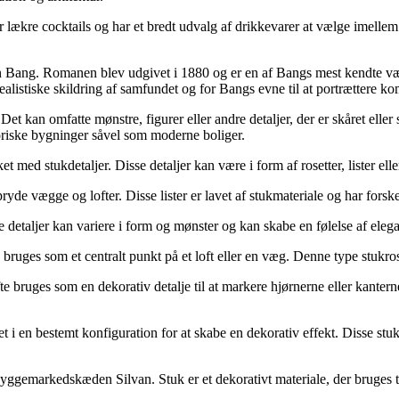
 lækre cocktails og har et bredt udvalg af drikkevarer at vælge imellem
 Bang. Romanen blev udgivet i 1880 og er en af ​​Bangs mest kendte 
alistiske skildring af samfundet og for Bangs evne til at portrættere ko
. Det kan omfatte mønstre, figurer eller andre detaljer, der er skåret eller s
istoriske bygninger såvel som moderne boliger.
t med stukdetaljer. Disse detaljer kan være i form af rosetter, lister ell
 pryde vægge og lofter. Disse lister er lavet af stukmateriale og har forsk
sse detaljer kan variere i form og mønster og kan skabe en følelse af eleg
 bruges som et centralt punkt på et loft eller en væg. Denne type stukrose
te bruges som en dekorativ detalje til at markere hjørnerne eller kanterne
eret i en bestemt konfiguration for at skabe en dekorativ effekt. Disse stu
byggemarkedskæden Silvan. Stuk er et dekorativt materiale, der bruges ti