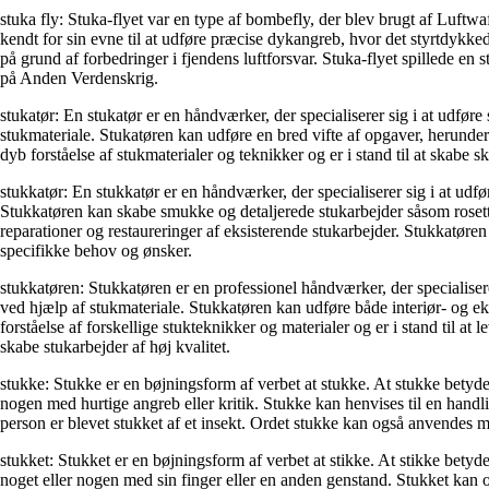
stuka fly: Stuka-flyet var en type af bombefly, der blev brugt af Luft
kendt for sin evne til at udføre præcise dykangreb, hvor det styrtdykked
på grund af forbedringer i fjendens luftforsvar. Stuka-flyet spillede en
på Anden Verdenskrig.
stukatør: En stukatør er en håndværker, der specialiserer sig i at udfør
stukmateriale. Stukatøren kan udføre en bred vifte af opgaver, herunder 
dyb forståelse af stukmaterialer og teknikker og er i stand til at skabe
stukkatør: En stukkatør er en håndværker, der specialiserer sig i at udf
Stukkatøren kan skabe smukke og detaljerede stukarbejder såsom rosetter
reparationer og restaureringer af eksisterende stukarbejder. Stukkatøren 
specifikke behov og ønsker.
stukkatøren: Stukkatøren er en professionel håndværker, der specialisere
ved hjælp af stukmateriale. Stukkatøren kan udføre både interiør- og eks
forståelse af forskellige stukteknikker og materialer og er i stand til 
skabe stukarbejder af høj kvalitet.
stukke: Stukke er en bøjningsform af verbet at stukke. At stukke betyde
nogen med hurtige angreb eller kritik. Stukke kan henvises til en handli
person er blevet stukket af et insekt. Ordet stukke kan også anvendes meta
stukket: Stukket er en bøjningsform af verbet at stikke. At stikke betyd
noget eller nogen med sin finger eller en anden genstand. Stukket kan og