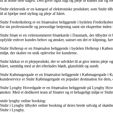
til at holde hele dagen. Den giver også fugt og pleje til krøllet hår og r
Stuhr elektronik er en kategori af elektroniske produkter, som Stuhr til
til at hjælpe med styling og pleje af håret.
Stuhr Frederiksberg er en frisørsalon beliggende i bydelen Frederiksberg
for sin professionelle og personlige betjening samt sin ekspertise inden 
Stuhr frisør er en velrenommeret frisørkæde i Danmark, der tilbyder et b
opfylde enhver kundes behov og ønsker, uanset om det er klipning, farvn
Stuhr Hellerup er en frisørsalon beliggende i bydelen Hellerup i Københa
miljø, der skaber en unik oplevelse for kunderne.
Stuhr hårkur er et plejeprodukt, der er udviklet til at give intens pleje 
håret, samtidig med at det efterlades blødt, glansfuldt og sundt.
Stuhr Købmagergade er en frisørsalon beliggende i Købmagergade i Køben
kundeservice er Stuhr Købmagergade en populær destination for dem, d
Stuhr Lyngby Hovedgade er en frisørsalon beliggende på Lyngby Hoved
ønsker. Med et dedikeret team af frisører og et behageligt miljø er Stuh
stuhr lyngby online booking:
Stuhr i Lyngby tilbyder online booking af deres brede udvalg af skøn
Stuhr i Lyngby.