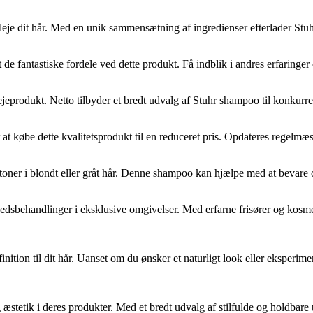
pleje dit hår. Med en unik sammensætning af ingredienser efterlader Stuh
de fantastiske fordele ved dette produkt. Få indblik i andres erfaringer
rodukt. Netto tilbyder et bredt udvalg af Stuhr shampoo til konkurrenc
 købe dette kvalitetsprodukt til en reduceret pris. Opdateres regelmæssi
e toner i blondt eller gråt hår. Denne shampoo kan hjælpe med at bevare
hedsbehandlinger i eksklusive omgivelser. Med erfarne frisører og kosme
finition til dit hår. Uanset om du ønsker et naturligt look eller eksper
etik i deres produkter. Med et bredt udvalg af stilfulde og holdbare ure