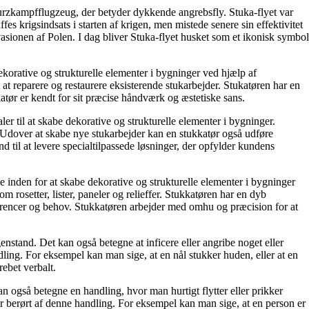
turzkampfflugzeug, der betyder dykkende angrebsfly. Stuka-flyet var
es krigsindsats i starten af krigen, men mistede senere sin effektivitet
nvasionen af Polen. I dag bliver Stuka-flyet husket som et ikonisk symbol
dekorative og strukturelle elementer i bygninger ved hjælp af
 at reparere og restaurere eksisterende stukarbejder. Stukatøren har en
katør er kendt for sit præcise håndværk og æstetiske sans.
ler til at skabe dekorative og strukturelle elementer i bygninger.
r. Udover at skabe nye stukarbejder kan en stukkatør også udføre
d til at levere specialtilpassede løsninger, der opfylder kundens
se inden for at skabe dekorative og strukturelle elementer i bygninger
 rosetter, lister, paneler og relieffer. Stukkatøren har en dyb
ræferencer og behov. Stukkatøren arbejder med omhu og præcision for at
nstand. Det kan også betegne at inficere eller angribe noget eller
dling. For eksempel kan man sige, at en nål stukker huden, eller at en
rebet verbalt.
an også betegne en handling, hvor man hurtigt flytter eller prikker
ler berørt af denne handling. For eksempel kan man sige, at en person er