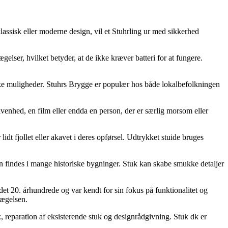
lassisk eller moderne design, vil et Stuhrling ur med sikkerhed
elser, hvilket betyder, at de ikke kræver batteri for at fungere.
iske muligheder. Stuhrs Brygge er populær hos både lokalbefolkningen
givenhed, en film eller endda en person, der er særlig morsom eller
idt fjollet eller akavet i deres opførsel. Udtrykket stuide bruges
kan findes i mange historiske bygninger. Stuk kan skabe smukke detaljer
det 20. århundrede og var kendt for sin fokus på funktionalitet og
vægelsen.
k, reparation af eksisterende stuk og designrådgivning. Stuk dk er