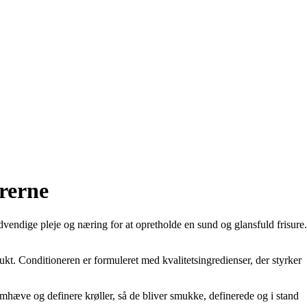
arerne
dvendige pleje og næring for at opretholde en sund og glansfuld frisure.
ukt. Conditioneren er formuleret med kvalitetsingredienser, der styrker
 fremhæve og definere krøller, så de bliver smukke, definerede og i stand