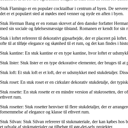
Stuk Flamingo er en populær cocktailbar i centrum af byen. De serverer
det er et populært sted at mødes med venner og nyde en aften i byen.
Stuk Herman Bang er en roman skrevet af den danske forfatter Herman
med sin sociale og følelsesmæssige tilstand. Romanen er kendt for sin re
Stuk i loftet refererer til dekorativt gipsarbejde, der er placeret på loftet
ofte til at tilføje elegance og skønhed til et rum, og det kan findes i h
Stuk kantine: En stuk kantine er en type kantine, hvor loftet er udsmykke
Stuk lister: Stuk lister er en type dekorative elementer, der bruges til at
Stuk loft: Et stuk loft er et loft, der er udsmykket med stukdetaljer. Di
Stuk roset: En stuk roset er en cirkulær dekorativ stukdetalje, der typisk
Stuk rosette: En stuk rosette er en mindre version af stukrosetten, der of
ethvert rum.
Stuk rosetter: Stuk rosetter henviser til flere stukdetaljer, der er arrang
fornemmelse af elegance og klasse til ethvert rum.
Stuk Silvan: Stuk Silvan refererer til stukmateriale, der kan købes hos 
et udvalg af stukmaterialer og tilbehør til gør-det-selv projekter.