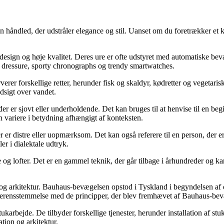
n håndled, der udstråler elegance og stil. Uanset om du foretrækker et k
esign og høje kvalitet. Deres ure er ofte udstyret med automatiske bevæg
ske dressure, sporty chronographs og trendy smartwatches.
erer forskellige retter, herunder fisk og skaldyr, kødretter og vegetar
dsigt over vandet.
der er sjovt eller underholdende. Det kan bruges til at henvise til en be
 variere i betydning afhængigt af konteksten.
 er distre eller uopmærksom. Det kan også referere til en person, der er l
er i dialektale udtryk.
e og lofter. Det er en gammel teknik, der går tilbage i århundreder og 
gn og arkitektur. Bauhaus-bevægelsen opstod i Tyskland i begyndelsen af 
i overensstemmelse med de principper, der blev fremhævet af Bauhaus-be
arbejde. De tilbyder forskellige tjenester, herunder installation af stu
tion og arkitektur.