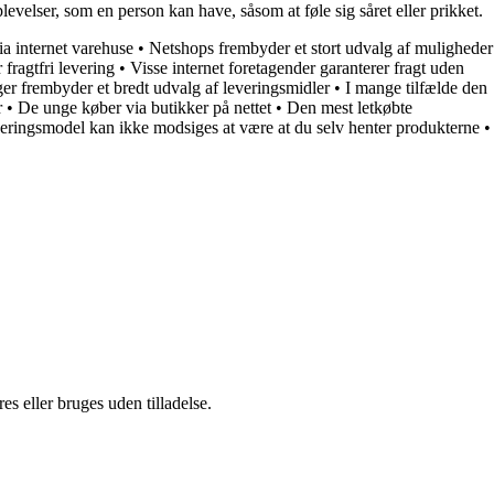
oplevelser, som en person kan have, såsom at føle sig såret eller prikket.
a internet varehuse
•
Netshops frembyder et stort udvalg af muligheder
fragtfri levering
•
Visse internet foretagender garanterer fragt uden
ger frembyder et bredt udvalg af leveringsmidler
•
I mange tilfælde den
r
•
De unge køber via butikker på nettet
•
Den mest letkøbte
everingsmodel kan ikke modsiges at være at du selv henter produkterne
•
s eller bruges uden tilladelse.