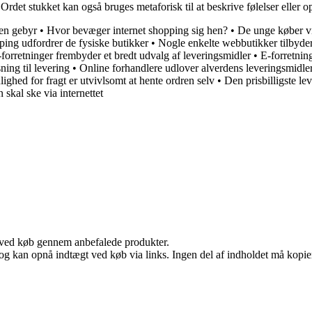
e. Ordet stukket kan også bruges metaforisk til at beskrive følelser eller 
den gebyr
•
Hvor bevæger internet shopping sig hen?
•
De unge køber vi
ing udfordrer de fysiske butikker
•
Nogle enkelte webbutikker tilbyder 
forretninger frembyder et bredt udvalg af leveringsmidler
•
E-forretnin
ning til levering
•
Online forhandlere udlover alverdens leveringsmidle
lighed for fragt er utvivlsomt at hente ordren selv
•
Den prisbilligste l
 skal ske via internettet
 ved køb gennem anbefalede produkter.
og kan opnå indtægt ved køb via links. Ingen del af indholdet må kopiere