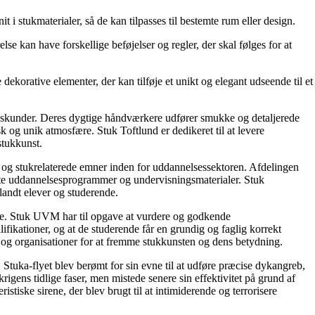
 i stukmaterialer, så de kan tilpasses til bestemte rum eller design.
lse kan have forskellige beføjelser og regler, der skal følges for at
dre dekorative elementer, der kan tilføje et unikt og elegant udseende til et
vervskunder. Deres dygtige håndværkere udfører smukke og detaljerede
isk og unik atmosfære. Stuk Toftlund er dedikeret til at levere
stukkunst.
t og stukrelaterede emner inden for uddannelsessektoren. Afdelingen
evante uddannelsesprogrammer og undervisningsmaterialer. Stuk
landt elever og studerende.
lse. Stuk UVM har til opgave at vurdere og godkende
ifikationer, og at de studerende får en grundig og faglig korrekt
og organisationer for at fremme stukkunsten og dens betydning.
Stuka-flyet blev berømt for sin evne til at udføre præcise dykangreb,
rigens tidlige faser, men mistede senere sin effektivitet på grund af
istiske sirene, der blev brugt til at intimiderende og terrorisere