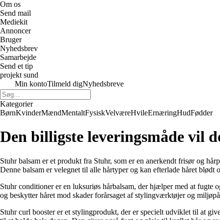
Om os
Send mail
Mediekit
Annoncer
Bruger
Nyhedsbrev
Samarbejde
Send et tip
projekt sund
Min konto
Tilmeld dig
Nyhedsbreve
Kategorier
Børn
Kvinder
Mænd
Mentalt
Fysisk
Velvære
Hvile
Ernæring
Hud
Fødder
Den billigste leveringsmåde vil d
Stuhr balsam er et produkt fra Stuhr, som er en anerkendt frisør og hår
Denne balsam er velegnet til alle hårtyper og kan efterlade håret blødt 
Stuhr conditioner er en luksuriøs hårbalsam, der hjælper med at fugte og
og beskytter håret mod skader forårsaget af stylingværktøjer og miljøpå
Stuhr curl booster er et stylingprodukt, der er specielt udviklet til at 