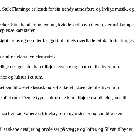
. Stuk Flamingo er kendt for sin trendy atmosfære og livlige musik, og
værker. Stuk handler om en ung kvinde ved navn Gerda, der må kæmpe
mplekse karakterer.
tøbt i gips og derefter fastgjort til loftets overflade. Stuk i loftet bruges
er andre dekorative elementer.
ellige designs, der kan tilføje elegance og charme til ethvert rum.
ance og luksus i et rum.
t kan tilføje et klassisk og sofistikeret udseende til ethvert rum.
 af et rum. Denne type stukrosette kan tilføje en subtil elegance til
krosetter kan variere i størrelse, form og mønster og kan tilføje en
l at skabe detaljer og prydelser på vægge og lofter, og Silvan tilbyder