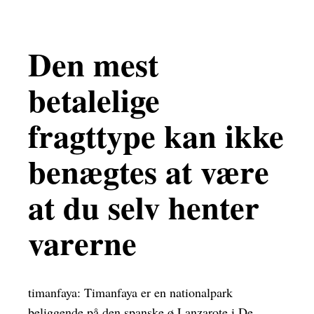
Den mest
betalelige
fragttype kan ikke
benægtes at være
at du selv henter
varerne
timanfaya: Timanfaya er en nationalpark
beliggende på den spanske ø Lanzarote i De