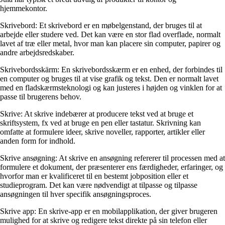
hjemmekontor.
Skrivebord: Et skrivebord er en møbelgenstand, der bruges til at
arbejde eller studere ved. Det kan være en stor flad overflade, normalt
lavet af træ eller metal, hvor man kan placere sin computer, papirer og
andre arbejdsredskaber.
Skrivebordsskärm: En skrivebordsskærm er en enhed, der forbindes til
en computer og bruges til at vise grafik og tekst. Den er normalt lavet
med en fladskærmsteknologi og kan justeres i højden og vinklen for at
passe til brugerens behov.
Skrive: At skrive indebærer at producere tekst ved at bruge et
skriftsystem, fx ved at bruge en pen eller tastatur. Skrivning kan
omfatte at formulere ideer, skrive noveller, rapporter, artikler eller
anden form for indhold.
Skrive ansøgning: At skrive en ansøgning refererer til processen med at
formulere et dokument, der præsenterer ens færdigheder, erfaringer, og
hvorfor man er kvalificeret til en bestemt jobposition eller et
studieprogram. Det kan være nødvendigt at tilpasse og tilpasse
ansøgningen til hver specifik ansøgningsproces.
Skrive app: En skrive-app er en mobilapplikation, der giver brugeren
mulighed for at skrive og redigere tekst direkte på sin telefon eller