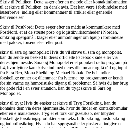
Skriv til Politiken: Dette søger efter en metode eller kontaktinformation
til at skrive til Politiken, en dansk avis. Det kan være i forbindelse med
læserbreve, indlæg eller kommentarer til artikler eller generelle
henvendelser.
Skriv til PostNord: Dette søger efter en måde at kommunikere med
PostNord, et af de største post- og logistikvirksomheder i Norden,
omkring spørgsmål, klager eller anmodninger om hjælp i forbindelse
med pakker, forsendelser eller post.
skriv til sara og monopolet: Hvis du vil skrive til sara og monopolet,
kan du sende en besked til deres officielle Facebook-side eller via
deres hjemmeside. Sara og Monopolet er et populært radio program på
P4, hvor lyttere kan skrive ind med deres dilemmaer og få råd og input
fra Sara Bro, Mona Sheikh og Michael Robak. De behandler
forskellige emner og dilemmaer fra lytterne, og programmet er kendt
for sin varme og humoristiske tilgang til problemer. Så hvis du har brug
for gode råd i en svær situation, kan du trygt skrive til Sara og
Monopolet.
skriv til tryg: Hvis du ønsker at skrive til Tryg Forsikring, kan du
kontakte dem via deres hjemmeside, hvor du finder en kontaktformular
eller en e-mailadresse. Tryg er et forsikringsselskab, der tilbyder
forskellige forsikringsprodukter som f.eks. bilforsikring, husforsikring
og indboforsikring. Hvis du har spørgsmål eller ønsker at indgive en