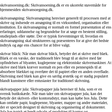
skrivansoening.dk: Skrivansoening.dk er en ukorrekt stavemåde for
hjemmesiden skrivansoegning.dk.
skrivansøgning: Skrivansøgning henviser generelt til processen med at
skrive og indsende en ansøgning til en virksomhed, organisation eller
institution. En skrivansøgning er normalt en formel præsentation af ens
erfaringer, uddannelse og begrundelse for at søge en bestemt stilling,
studieplads eller støtte. Der er typisk forventninger til, hvordan en
skrivansøgning skal struktureres og præsenteres for at give det bedste
indtryk og øge ens chancer for at blive valgt.
skrivar bläck: Når man skrivar bläck, betyder det at skrive med blæk.
Blæk er en væske, der traditionelt blev brugt til at skrive med før
opfindelsen af blyanter, kuglepenne og elektroniske skrivemaskiner. At
skrive med blæk kræver normalt en pen eller en pennespids til at
absorbere blækket og overføre det til papiret eller en anden overflade.
Skrivning med blæk kan give en særlig æstetik og er stadig populært
blandt kunstnere eller entusiaster for traditionel skrivning.
skrivarpapper jula: Skrivarpapper jula henviser til Jula, som er en
svensk butikskæde. Når man taler om skrivarpapper jula, kan det
betyde det skriveri- eller kontorudstyr, man kan købe hos Jula. Dette
kan omfatte papir, kuglepenne, blyanter, mapper og andre materialer,
der er specielt designet til skrivning og organisering af dokumenter.
Jula har typisk et bredt udvalg af produkter til kontor og