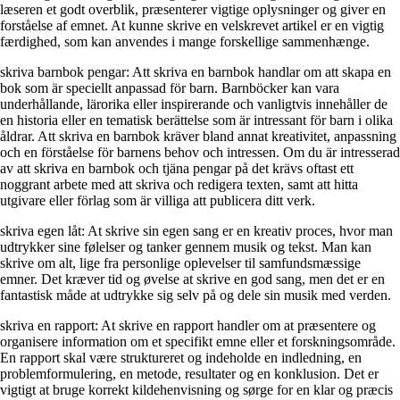
læseren et godt overblik, præsenterer vigtige oplysninger og giver en
forståelse af emnet. At kunne skrive en velskrevet artikel er en vigtig
færdighed, som kan anvendes i mange forskellige sammenhænge.
skriva barnbok pengar: Att skriva en barnbok handlar om att skapa en
bok som är speciellt anpassad för barn. Barnböcker kan vara
underhållande, lärorika eller inspirerande och vanligtvis innehåller de
en historia eller en tematisk berättelse som är intressant för barn i olika
åldrar. Att skriva en barnbok kräver bland annat kreativitet, anpassning
och en förståelse för barnens behov och intressen. Om du är intresserad
av att skriva en barnbok och tjäna pengar på det krävs oftast ett
noggrant arbete med att skriva och redigera texten, samt att hitta
utgivare eller förlag som är villiga att publicera ditt verk.
skriva egen låt: At skrive sin egen sang er en kreativ proces, hvor man
udtrykker sine følelser og tanker gennem musik og tekst. Man kan
skrive om alt, lige fra personlige oplevelser til samfundsmæssige
emner. Det kræver tid og øvelse at skrive en god sang, men det er en
fantastisk måde at udtrykke sig selv på og dele sin musik med verden.
skriva en rapport: At skrive en rapport handler om at præsentere og
organisere information om et specifikt emne eller et forskningsområde.
En rapport skal være struktureret og indeholde en indledning, en
problemformulering, en metode, resultater og en konklusion. Det er
vigtigt at bruge korrekt kildehenvisning og sørge for en klar og præcis