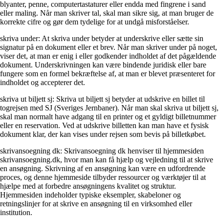
blyanter, penne, computertastaturer eller endda med fingrene i sand
eller maling. Når man skriver tal, skal man sikre sig, at man bruger de
korrekte cifre og gør dem tydelige for at undgå misforståelser.
skriva under: At skriva under betyder at underskrive eller sætte sin
signatur på en dokument eller et brev. Når man skriver under på noget,
viser det, at man er enig i eller godkender indholdet af det pågældende
dokument. Underskrivningen kan være bindende juridisk eller bare
fungere som en formel bekræftelse af, at man er blevet præsenteret for
indholdet og accepterer det.
skriva ut biljett sj: Skriva ut biljett sj betyder at udskrive en billet til
togrejsen med SJ (Sveriges Jernbaner). Når man skal skriva ut biljett sj,
skal man normalt have adgang til en printer og et gyldigt billetnummer
eller en reservation. Ved at udskrive billetten kan man have et fysisk
dokument klar, der kan vises under rejsen som bevis på billetkøbet.
skrivansoegning dk: Skrivansoegning dk henviser til hjemmesiden
skrivansoegning.dk, hvor man kan få hjælp og vejledning til at skrive
en ansøgning. Skrivning af en ansøgning kan være en udfordrende
proces, og denne hjemmeside tilbyder ressourcer og værktøjer til at
hjælpe med at forbedre ansøgningens kvalitet og struktur.
Hjemmesiden indeholder typiske eksempler, skabeloner og
retningslinjer for at skrive en ansøgning til en virksomhed eller
institution.