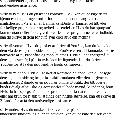
skadeanmeldelse, er det bedst at skrive til Tryg for at få den
nødvendige assistance.
skriv til tv2: Hvis du ønsker at kontakte TV2, kan du besøge deres
hjemmeside og bruge kontaktformularen eller den angivne e-
mailadresse. TV2 er en af Danmarks største tv-kanaler og tilbyder
forskellige programmer og nyhedsudsendelser. Hvis du har spørgsmål,
kommentarer eller forslag vedrørende deres programmer eller indhold,
kan du skrive til dem for at få svar eller give din mening.
skriv til yousee: Hvis du ønsker at skrive til YouSee, kan du kontakte
dem via deres hjemmeside eller app. YouSee er en af Danmarks største
udbydere af tv, bredbånd og mobiltelefoni. Hvis du har spørgsmål til
deres tjenester, fejl på din tv-boks eller lignende, kan du skrive til
YouSee for at få den nødvendige hjælp og support.
skriv til zalando: Hvis du ønsker at kontakte Zalando, kan du besøge
deres hjemmeside og bruge kontaktformularen eller den angivne e-
mailadresse. Zalando er en populær online tøjbutik, der tilbyder et
bredt udvalg af tøj, sko og accessories til både mænd, kvinder og børn.
Hvis du har spørgsmål til deres produkter, ønsker at returnere en vare
eller har brug for hjælp til at finde den rigtige størrelse, kan du skrive til
Zalando for at få den nødvendige assistance.
skriv under: Hvis du ønsker at skrive under på en
underskriftsindsamling eller en peticion, kan du besøge den relevante