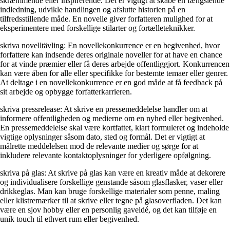
skræmmende eller inspirerende. Det er vigtigt at skabe en fængslende
indledning, udvikle handlingen og afslutte historien på en
tilfredsstillende måde. En novelle giver forfatteren mulighed for at
eksperimentere med forskellige stilarter og fortælleteknikker.
skriva novelltävling: En novellekonkurrence er en begivenhed, hvor
forfattere kan indsende deres originale noveller for at have en chance
for at vinde præmier eller få deres arbejde offentliggjort. Konkurrencen
kan være åben for alle eller specifikke for bestemte temaer eller genrer.
At deltage i en novellekonkurrence er en god måde at få feedback på
sit arbejde og opbygge forfatterkarrieren.
skriva pressrelease: At skrive en pressemeddelelse handler om at
informere offentligheden og medierne om en nyhed eller begivenhed.
En pressemeddelelse skal være kortfattet, klart formuleret og indeholde
vigtige oplysninger såsom dato, sted og formål. Det er vigtigt at
målrette meddelelsen mod de relevante medier og sørge for at
inkludere relevante kontaktoplysninger for yderligere opfølgning.
skriva på glas: At skrive på glas kan være en kreativ måde at dekorere
og individualisere forskellige genstande såsom glasflasker, vaser eller
drikkeglas. Man kan bruge forskellige materialer som penne, maling
eller klistre­mærker til at skrive eller tegne på glasoverfladen. Det kan
være en sjov hobby eller en personlig gaveidé, og det kan tilføje en
unik touch til ethvert rum eller begivenhed.