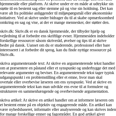
hjemmeside eller platform. At skrive under er en måde at udtrykke sin
støtte til en bestemt sag eller stemme på og vise sin holdning. Det kan
være alt fra politiske anliggender til miljøspørgsmål eller økonomiske
initiativer. Ved at skrive under bidrager du til at skabe opmærksomhed
omkring en sag og vise, at der er mange mennesker, der støtter den.
skriv.dk: Skriv.dk er en dansk hjemmeside, der tilbyder hjælp og
vejledning til at forbedre ens skriftlige evner. Hjemmesiden indeholder
forskellige ressourcer såsom skriveråd, øvelser og tips til at skrive
bedre på dansk. Uanset om du er studerende, professionel eller bare
interesseret i at forbedre dit sprog, kan du finde nyttige ressourcer på
Skriv.dk.
skriva argumenterande text: At skrive en argumenterende tekst handler
om at præsentere en påstand eller et synspunkt og underbygge det med
relevante argumenter og beviser. En argumenterende tekst tager typisk
udgangspunkt i en problemstilling eller et emne, hvor man skal
overtale eller overbevise læseren om ens synspunkt. Ved at skrive en
argumenterende tekst kan man udvikle ens evne til at formulere og
strukturere en sammenhængende og overbevisende argumentation.
skriva artikel: At skrive en artikel handler om at informere læseren om
et bestemt emne på en objektiv og engagerende måde. En artikel kan
være nyhedsbaseret, informativ eller analyserende og kan skrives inden
for mange forskellige emner og fagområder. En god artikel giver