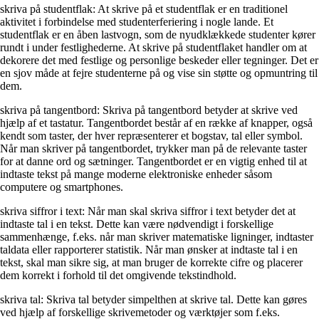
skriva på studentflak: At skrive på et studentflak er en traditionel
aktivitet i forbindelse med studenter­fe­rie­ring i nogle lande. Et
studentflak er en åben lastvogn, som de nyudklækkede studenter kører
rundt i under festlighederne. At skrive på studentflaket handler om at
dekorere det med festlige og personlige beskeder eller tegninger. Det er
en sjov måde at fejre studenterne på og vise sin støtte og opmuntring til
dem.
skriva på tangentbord: Skriva på tangentbord betyder at skrive ved
hjælp af et tastatur. Tangentbordet består af en række af knapper, også
kendt som taster, der hver repræsenterer et bogstav, tal eller symbol.
Når man skriver på tangentbordet, trykker man på de relevante taster
for at danne ord og sætninger. Tangentbordet er en vigtig enhed til at
indtaste tekst på mange moderne elektroniske enheder såsom
computere og smartphones.
skriva siffror i text: Når man skal skriva siffror i text betyder det at
indtaste tal i en tekst. Dette kan være nødvendigt i forskellige
sammenhænge, f.eks. når man skriver matematiske ligninger, indtaster
taldata eller rapporterer statistik. Når man ønsker at indtaste tal i en
tekst, skal man sikre sig, at man bruger de korrekte cifre og placerer
dem korrekt i forhold til det omgivende tekstindhold.
skriva tal: Skriva tal betyder simpelthen at skrive tal. Dette kan gøres
ved hjælp af forskellige skrivemetoder og værktøjer som f.eks.