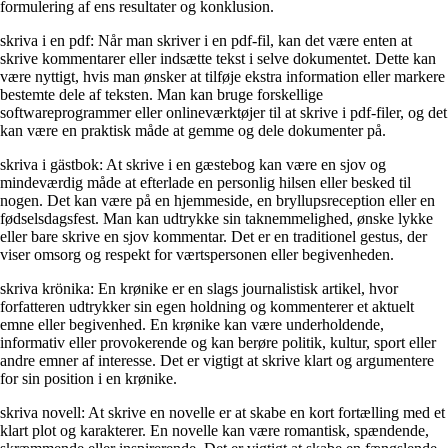
formulering af ens resultater og konklusion.
skriva i en pdf: Når man skriver i en pdf-fil, kan det være enten at
skrive kommentarer eller indsætte tekst i selve dokumentet. Dette kan
være nyttigt, hvis man ønsker at tilføje ekstra information eller markere
bestemte dele af teksten. Man kan bruge forskellige
softwareprogrammer eller onlineværktøjer til at skrive i pdf-filer, og det
kan være en praktisk måde at gemme og dele dokumenter på.
skriva i gästbok: At skrive i en gæstebog kan være en sjov og
mindeværdig måde at efterlade en personlig hilsen eller besked til
nogen. Det kan være på en hjemmeside, en bryllupsreception eller en
fødselsdagsfest. Man kan udtrykke sin taknemmelighed, ønske lykke
eller bare skrive en sjov kommentar. Det er en traditionel gestus, der
viser omsorg og respekt for værtspersonen eller begivenheden.
skriva krönika: En krønike er en slags journalistisk artikel, hvor
forfatteren udtrykker sin egen holdning og kommenterer et aktuelt
emne eller begivenhed. En krønike kan være underholdende,
informativ eller provokerende og kan berøre politik, kultur, sport eller
andre emner af interesse. Det er vigtigt at skrive klart og argumentere
for sin position i en krønike.
skriva novell: At skrive en novelle er at skabe en kort fortælling med et
klart plot og karakterer. En novelle kan være romantisk, spændende,