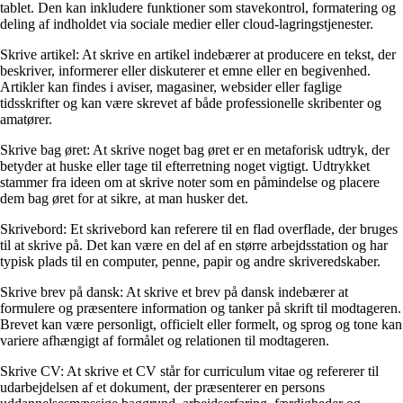
tablet. Den kan inkludere funktioner som stavekontrol, formatering og
deling af indholdet via sociale medier eller cloud-lagringstjenester.
Skrive artikel: At skrive en artikel indebærer at producere en tekst, der
beskriver, informerer eller diskuterer et emne eller en begivenhed.
Artikler kan findes i aviser, magasiner, websider eller faglige
tidsskrifter og kan være skrevet af både professionelle skribenter og
amatører.
Skrive bag øret: At skrive noget bag øret er en metaforisk udtryk, der
betyder at huske eller tage til efterretning noget vigtigt. Udtrykket
stammer fra ideen om at skrive noter som en påmindelse og placere
dem bag øret for at sikre, at man husker det.
Skrivebord: Et skrivebord kan referere til en flad overflade, der bruges
til at skrive på. Det kan være en del af en større arbejdsstation og har
typisk plads til en computer, penne, papir og andre skriveredskaber.
Skrive brev på dansk: At skrive et brev på dansk indebærer at
formulere og præsentere information og tanker på skrift til modtageren.
Brevet kan være personligt, officielt eller formelt, og sprog og tone kan
variere afhængigt af formålet og relationen til modtageren.
Skrive CV: At skrive et CV står for curriculum vitae og refererer til
udarbejdelsen af et dokument, der præsenterer en persons