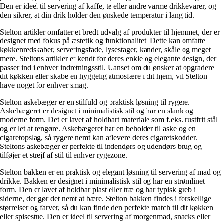
Den er ideel til servering af kaffe, te eller andre varme drikkevarer, og
den sikrer, at din drik holder den ønskede temperatur i lang tid.
Stelton artikler omfatter et bredt udvalg af produkter til hjemmet, der er
designet med fokus på æstetik og funktionalitet. Dette kan omfatte
køkkenredskaber, serveringsfade, lysestager, kander, skåle og meget
mere. Steltons artikler er kendt for deres enkle og elegante design, der
passer ind i enhver indretningsstil. Uanset om du ønsker at opgradere
dit køkken eller skabe en hyggelig atmosfære i dit hjem, vil Stelton
have noget for enhver smag.
Stelton askebæger er en stilfuld og praktisk løsning til rygere.
Askebægeret er designet i minimalistisk stil og har en slank og
moderne form. Det er lavet af holdbart materiale som f.eks. rustfrit stål
og er let at rengøre. Askebægeret har en beholder til aske og en
cigaretopslag, så rygere nemt kan aflevere deres cigaretskodder.
Steltons askebæger er perfekte til indendørs og udendørs brug og
tilføjer et strejf af stil til enhver rygezone.
Stelton bakken er en praktisk og elegant løsning til servering af mad og
drikke. Bakken er designet i minimalistisk stil og har en strømlinet
form. Den er lavet af holdbar plast eller træ og har typisk greb i
siderne, der gør det nemt at bære. Stelton bakken findes i forskellige
størrelser og farver, så du kan finde den perfekte match til dit køkken
eller spisestue. Den er ideel til servering af morgenmad, snacks eller