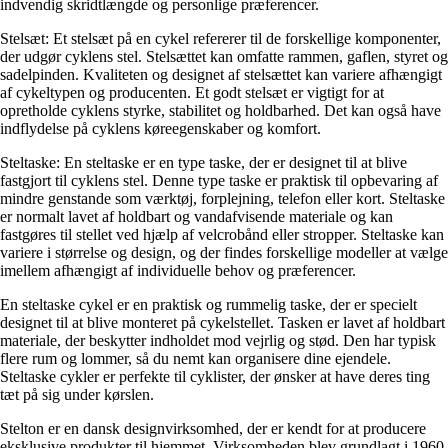
indvendig skridtlængde og personlige præferencer.
Stelsæt: Et stelsæt på en cykel refererer til de forskellige komponenter,
der udgør cyklens stel. Stelsættet kan omfatte rammen, gaflen, styret og
sadelpinden. Kvaliteten og designet af stelsættet kan variere afhængigt
af cykeltypen og producenten. Et godt stelsæt er vigtigt for at
opretholde cyklens styrke, stabilitet og holdbarhed. Det kan også have
indflydelse på cyklens køreegenskaber og komfort.
Steltaske: En steltaske er en type taske, der er designet til at blive
fastgjort til cyklens stel. Denne type taske er praktisk til opbevaring af
mindre genstande som værktøj, forplejning, telefon eller kort. Steltaske
er normalt lavet af holdbart og vandafvisende materiale og kan
fastgøres til stellet ved hjælp af velcrobånd eller stropper. Steltaske kan
variere i størrelse og design, og der findes forskellige modeller at vælge
imellem afhængigt af individuelle behov og præferencer.
En steltaske cykel er en praktisk og rummelig taske, der er specielt
designet til at blive monteret på cykelstellet. Tasken er lavet af holdbart
materiale, der beskytter indholdet mod vejrlig og stød. Den har typisk
flere rum og lommer, så du nemt kan organisere dine ejendele.
Steltaske cykler er perfekte til cyklister, der ønsker at have deres ting
tæt på sig under kørslen.
Stelton er en dansk designvirksomhed, der er kendt for at producere
eksklusive produkter til hjemmet. Virksomheden blev grundlagt i 1960