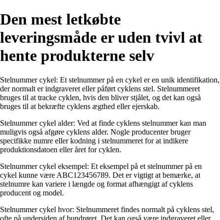
Den mest letkøbte
leveringsmåde er uden tvivl at
hente produkterne selv
Stelnummer cykel: Et stelnummer på en cykel er en unik identifikation,
der normalt er indgraveret eller påført cyklens stel. Stelnummeret
bruges til at tracke cyklen, hvis den bliver stjålet, og det kan også
bruges til at bekræfte cyklens ægthed eller ejerskab.
Stelnummer cykel alder: Ved at finde cyklens stelnummer kan man
muligvis også afgøre cyklens alder. Nogle producenter bruger
specifikke numre eller kodning i stelnummeret for at indikere
produktionsdatoen eller året for cyklen.
Stelnummer cykel eksempel: Et eksempel på et stelnummer på en
cykel kunne være ABC123456789. Det er vigtigt at bemærke, at
stelnumre kan variere i længde og format afhængigt af cyklens
producent og model.
Stelnummer cykel hvor: Stelnummeret findes normalt på cyklens stel,
ofte på undersiden af bundrøret. Det kan også være indgraveret eller