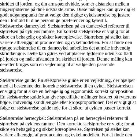
skridtet til jorden, og din armspændvidde, som er afstanden mellem
fingerspidserne på dine udstrakte arme. Disse målinger kan give dig et
godt udgangspunkt for at vælge den rigtige cykelstørrelse og justere
den i forhold til dine personlige præferencer og kørestil.
Stelstørrelse damecykel: Stelstørrelsen på en damecykel refererer til
størrelsen på cyklens ramme. En korrekt stelstørrelse er vigtig for at
sikre en behagelig og sikker køreoplevelse. Størrelsen på stellet kan
variere afhængigt af producenten og cykelmodellen. For at finde den
rigtige stelstørrelse til en damecykel anbefales det at måle indvendig
skridtlængde. Dette kan gøres ved at placere fødderne uden sko fladt
på jorden og måle afstanden fra skridtet til jorden. Denne måling kan
derefter bruges som en vejledning til at vælge den passende
stelstørrelse.
Stelstørrelse guide: En stelstørrelse guide er en vejledning, der hjælper
med at bestemme den korrekte stelstørrelse til en cykel. Stelstørrelsen
er vigtig for at sikre en behagelig og ergonomisk korrekt køreposition.
En stelstørrelse guide kan give specifikke målinger baseret på rytterens
højde, indvendig skridtlængde eller kropsproportioner. Det er vigtigt at
følge en stelstørrelse guide nøje for at sikre, at cyklen passer korrekt.
Stelstørrelse herrecykel: Stelstørrelsen på en herrecykel refererer til
størrelsen på cyklens ramme. Den korrekte stelstørrelse er vigtig for at
sikre en behagelig og sikker køreoplevelse. Størrelsen på stellet kan
variere afhængigt af producenten og cykelmodellen. For at finde den