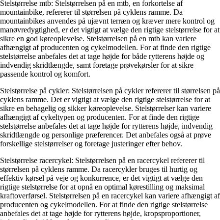
Stelstørrelse mtb: Stelstørrelsen på en mtb, en forkortelse af
mountainbike, refererer til størrelsen på cyklens ramme. Da
mountainbikes anvendes på ujævnt terræn og kræver mere kontrol og
manøvredygtighed, er det vigtigt at vælge den rigtige stelstørrelse for at
sikre en god køreoplevelse. Stelstørrelsen på en mtb kan variere
afhængigt af producenten og cykelmodellen. For at finde den rigtige
stelstørrelse anbefales det at tage højde for både rytterens højde og
indvendig skridtlængde, samt foretage prøvekørsler for at sikre
passende kontrol og komfort.
Stelstørrelse på cykler: Stelstørrelsen på cykler refererer til størrelsen på
cyklens ramme. Det er vigtigt at vælge den rigtige stelstørrelse for at
sikre en behagelig og sikker køreoplevelse. Stelstørrelser kan variere
afhængigt af cykeltypen og producenten. For at finde den rigtige
stelstørrelse anbefales det at tage højde for rytterens højde, indvendig
skridtlængde og personlige præferencer. Det anbefales også at prøve
forskellige stelstørrelser og foretage justeringer efter behov.
Stelstørrelse racercykel: Stelstørrelsen på en racercykel refererer til
størrelsen på cyklens ramme. Da racercykler bruges til hurtig og
effektiv kørsel på veje og konkurrence, er det vigtigt at vælge den
rigtige stelstørrelse for at opnå en optimal kørestilling og maksimal
kraftoverførsel. Stelstørrelsen på en racercykel kan variere afhængigt af
producenten og cykelmodellen. For at finde den rigtige stelstørrelse
anbefales det at tage højde for rytterens højde, kropsproportioner,