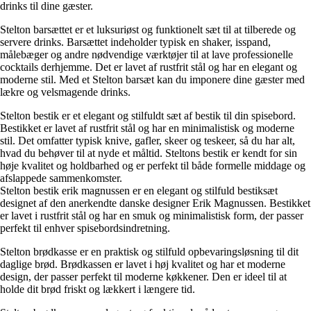
drinks til dine gæster.
Stelton barsættet er et luksuriøst og funktionelt sæt til at tilberede og
servere drinks. Barsættet indeholder typisk en shaker, isspand,
målebæger og andre nødvendige værktøjer til at lave professionelle
cocktails derhjemme. Det er lavet af rustfrit stål og har en elegant og
moderne stil. Med et Stelton barsæt kan du imponere dine gæster med
lækre og velsmagende drinks.
Stelton bestik er et elegant og stilfuldt sæt af bestik til din spisebord.
Bestikket er lavet af rustfrit stål og har en minimalistisk og moderne
stil. Det omfatter typisk knive, gafler, skeer og teskeer, så du har alt,
hvad du behøver til at nyde et måltid. Steltons bestik er kendt for sin
høje kvalitet og holdbarhed og er perfekt til både formelle middage og
afslappede sammenkomster.
Stelton bestik erik magnussen er en elegant og stilfuld bestiksæt
designet af den anerkendte danske designer Erik Magnussen. Bestikket
er lavet i rustfrit stål og har en smuk og minimalistisk form, der passer
perfekt til enhver spisebordsindretning.
Stelton brødkasse er en praktisk og stilfuld opbevaringsløsning til dit
daglige brød. Brødkassen er lavet i høj kvalitet og har et moderne
design, der passer perfekt til moderne køkkener. Den er ideel til at
holde dit brød friskt og lækkert i længere tid.