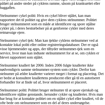
påført på andre steder på cyklens ramme, såsom på kranksættet eller
baggaflen.
Stelnummer cykel politi: Hvis en cykel bliver stjålet, kan man
rapportere det til politiet og give dem cyklens stelnummer. Politiet
bruger stelnummeret som en måde at identificere og spore stjålne
cykler på, i deres bestræbelser på at genforene cykler med deres
retmæssige ejere.
Stelnummer cykel tjek: Man kan tjekke cyklens stelnummer ved at
kontakte lokal politi eller online registreringsdatabaser. Der er også
visse hjemmesider og apps, der tilbyder stelnummer-tjek som en
service, hvor man kan indtaste stelnummeret for at se, om cyklen er
blevet rapporteret som stjålet.
Stelnummer knallert før 2006: Inden 2006 fulgte knallerter ikke
nødvendigvis samme stelnummer-system som cykler. Derfor kan
stelnumre på ældre knallerter varierer meget i format og placering. Det
er bedst at konsultere knallertens producent eller gå til en autoriseret
forhandler for at finde ud af, hvor stelnummeret er placeret.
Stelnummer politi: Politiet bruger stelnumre til at spore ejerskab og
identificere stjålne genstande, herunder cykler og knallerter. Hvis man
har brug for at kontakte politiet om en stjålet cykel eller knallert, vil de
ofte bede om stelnummeret som en del af deres undersøgelse.