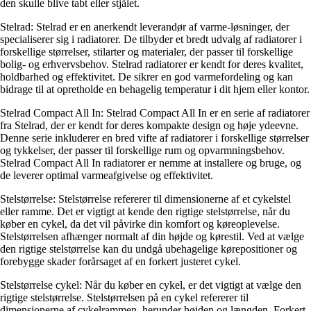
den skulle blive tabt eller stjålet.
Stelrad: Stelrad er en anerkendt leverandør af varme-løsninger, der
specialiserer sig i radiatorer. De tilbyder et bredt udvalg af radiatorer i
forskellige størrelser, stilarter og materialer, der passer til forskellige
bolig- og erhvervsbehov. Stelrad radiatorer er kendt for deres kvalitet,
holdbarhed og effektivitet. De sikrer en god varmefordeling og kan
bidrage til at opretholde en behagelig temperatur i dit hjem eller kontor.
Stelrad Compact All In: Stelrad Compact All In er en serie af radiatorer
fra Stelrad, der er kendt for deres kompakte design og høje ydeevne.
Denne serie inkluderer en bred vifte af radiatorer i forskellige størrelser
og tykkelser, der passer til forskellige rum og opvarmningsbehov.
Stelrad Compact All In radiatorer er nemme at installere og bruge, og
de leverer optimal varmeafgivelse og effektivitet.
Stelstørrelse: Stelstørrelse refererer til dimensionerne af et cykelstel
eller ramme. Det er vigtigt at kende den rigtige stelstørrelse, når du
køber en cykel, da det vil påvirke din komfort og køreoplevelse.
Stelstørrelsen afhænger normalt af din højde og kørestil. Ved at vælge
den rigtige stelstørrelse kan du undgå ubehagelige kørepositioner og
forebygge skader forårsaget af en forkert justeret cykel.
Stelstørrelse cykel: Når du køber en cykel, er det vigtigt at vælge den
rigtige stelstørrelse. Stelstørrelsen på en cykel refererer til
dimensionerne af cykelrammen, herunder højden og længden. Forkert