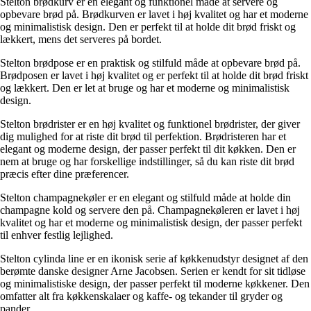
Stelton brødkurv er en elegant og funktionel måde at servere og
opbevare brød på. Brødkurven er lavet i høj kvalitet og har et moderne
og minimalistisk design. Den er perfekt til at holde dit brød friskt og
lækkert, mens det serveres på bordet.
Stelton brødpose er en praktisk og stilfuld måde at opbevare brød på.
Brødposen er lavet i høj kvalitet og er perfekt til at holde dit brød friskt
og lækkert. Den er let at bruge og har et moderne og minimalistisk
design.
Stelton brødrister er en høj kvalitet og funktionel brødrister, der giver
dig mulighed for at riste dit brød til perfektion. Brødristeren har et
elegant og moderne design, der passer perfekt til dit køkken. Den er
nem at bruge og har forskellige indstillinger, så du kan riste dit brød
præcis efter dine præferencer.
Stelton champagnekøler er en elegant og stilfuld måde at holde din
champagne kold og servere den på. Champagnekøleren er lavet i høj
kvalitet og har et moderne og minimalistisk design, der passer perfekt
til enhver festlig lejlighed.
Stelton cylinda line er en ikonisk serie af køkkenudstyr designet af den
berømte danske designer Arne Jacobsen. Serien er kendt for sit tidløse
og minimalistiske design, der passer perfekt til moderne køkkener. Den
omfatter alt fra køkkenskalaer og kaffe- og tekander til gryder og
pander.