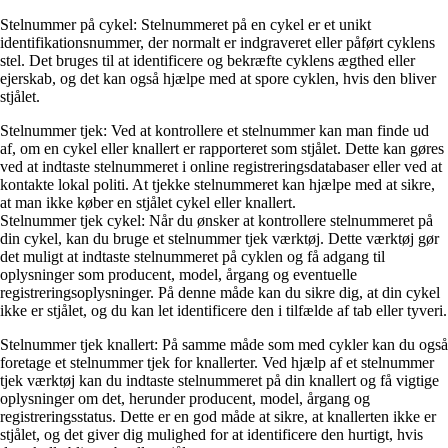
Stelnummer på cykel: Stelnummeret på en cykel er et unikt
identifikationsnummer, der normalt er indgraveret eller påført cyklens
stel. Det bruges til at identificere og bekræfte cyklens ægthed eller
ejerskab, og det kan også hjælpe med at spore cyklen, hvis den bliver
stjålet.
Stelnummer tjek: Ved at kontrollere et stelnummer kan man finde ud
af, om en cykel eller knallert er rapporteret som stjålet. Dette kan gøres
ved at indtaste stelnummeret i online registreringsdatabaser eller ved at
kontakte lokal politi. At tjekke stelnummeret kan hjælpe med at sikre,
at man ikke køber en stjålet cykel eller knallert.
Stelnummer tjek cykel: Når du ønsker at kontrollere stelnummeret på
din cykel, kan du bruge et stelnummer tjek værktøj. Dette værktøj gør
det muligt at indtaste stelnummeret på cyklen og få adgang til
oplysninger som producent, model, årgang og eventuelle
registreringsoplysninger. På denne måde kan du sikre dig, at din cykel
ikke er stjålet, og du kan let identificere den i tilfælde af tab eller tyveri.
Stelnummer tjek knallert: På samme måde som med cykler kan du også
foretage et stelnummer tjek for knallerter. Ved hjælp af et stelnummer
tjek værktøj kan du indtaste stelnummeret på din knallert og få vigtige
oplysninger om det, herunder producent, model, årgang og
registreringsstatus. Dette er en god måde at sikre, at knallerten ikke er
stjålet, og det giver dig mulighed for at identificere den hurtigt, hvis