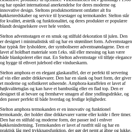
og har opnået international anerkendelse for deres moderne og
innovative design. Steltons produktsortiment omfatter alt fra
køkkenredskaber og service til lysestager og termokander. Stelton står
for kvalitet, æstetik og funktionalitet, og deres produkter er populære
blandt designelskere over hele verden.
Stelton adventsstagen er en smuk og stilfuld dekoration til julen. Den
er designet i minimalistisk stil og har en strømlinet form. Adventsstagen
har typisk fire lysholdere, der symboliserer adventssøndagene. Den er
lavet af holdbart materiale som f.eks. stål eller messing og kan være
både blankpoleret eller mat. En Stelton adventsstage vil tilføje elegance
og hygge til ethvert julebord eller vindueskarm.
Stelton amphora er en elegant glaskaraffel, der er perfekt til servering
af vin eller andre drikkevarer. Den har en slank og buet form, der giver
et moderne og sofistikeret udseende. Amphora-karaffelen er lavet af
højkvalitetsglas og kan have et bambuslåg eller en flad top. Den er
designet til at bevare og fremhæve smagen af dine yndlingsdrikke, og
den passer perfekt til både hverdag og festlige lejligheder.
Stelton amphora termokanden er en innovativ og funktionel
termokande, der holder dine drikkevarer varme eller kolde i flere timer.
Den har en stilfuld og moderne form, der passer ind i enhver
køkkenindretning. Termokanden er lavet af rustfrit stål og har en
praktisk låg med trykknapsfunktion, der gør det nemt at åbne og lukke.