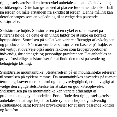
rigtige stelstørrelse til en herrecykel anbefales det at måle indvendig
skridtlængde. Dette kan gøres ved at placere fødderne uden sko fladt
på jorden og måle afstanden fra skridtet til jorden. Denne måling kan
derefter bruges som en vejledning til at vælge den passende
stelstørrelse.
Stelstørrelse højde: Stelstørrelsen på en cykel er ofte baseret på
rytterens højde, da dette er en vigtig faktor for at sikre en korrekt
køreposition. Størrelsen på stellet kan variere afhængigt af cykeltypen
og producenten. Når man vurderer stelstørrelsen baseret på højde, er
det vigtigt at overveje også andre faktorer som kropsproportioner,
indvendig skridtlængde og personlige præferencer. Det anbefales at
prøve forskellige stelstørrelser for at finde den mest passende og
behagelige løsning.
Stelstørrelse mountainbike: Stelstørrelsen på en mountainbike refererer
til størrelsen på cyklens ramme. Da mountainbikes anvendes på ujævnt
terræn og kræver mere kontrol og manøvredygtighed, er det vigtigt at
vælge den rigtige stelstørrelse for at sikre en god køreoplevelse.
Stelstørrelsen på en mountainbike kan variere afhængigt af
producenten og cykelmodellen. For at finde den rigtige stelstørrelse
anbefales det at tage højde for både rytterens højde og indvendig
skridtlængde, samt foretage prøvekørsler for at sikre passende kontrol
og komfort.