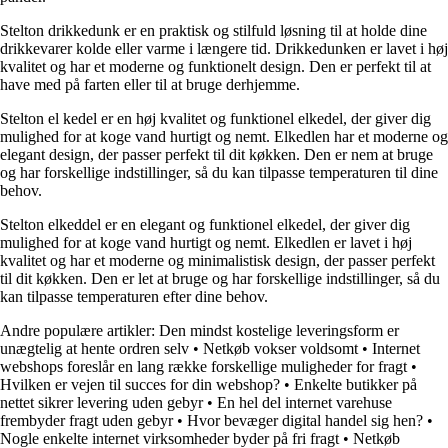
Stelton drikkedunk er en praktisk og stilfuld løsning til at holde dine
drikkevarer kolde eller varme i længere tid. Drikkedunken er lavet i høj
kvalitet og har et moderne og funktionelt design. Den er perfekt til at
have med på farten eller til at bruge derhjemme.
Stelton el kedel er en høj kvalitet og funktionel elkedel, der giver dig
mulighed for at koge vand hurtigt og nemt. Elkedlen har et moderne og
elegant design, der passer perfekt til dit køkken. Den er nem at bruge
og har forskellige indstillinger, så du kan tilpasse temperaturen til dine
behov.
Stelton elkeddel er en elegant og funktionel elkedel, der giver dig
mulighed for at koge vand hurtigt og nemt. Elkedlen er lavet i høj
kvalitet og har et moderne og minimalistisk design, der passer perfekt
til dit køkken. Den er let at bruge og har forskellige indstillinger, så du
kan tilpasse temperaturen efter dine behov.
Andre populære artikler:
Den mindst kostelige leveringsform er
unægtelig at hente ordren selv
•
Netkøb vokser voldsomt
•
Internet
webshops foreslår en lang række forskellige muligheder for fragt
•
Hvilken er vejen til succes for din webshop?
•
Enkelte butikker på
nettet sikrer levering uden gebyr
•
En hel del internet varehuse
frembyder fragt uden gebyr
•
Hvor bevæger digital handel sig hen?
•
Nogle enkelte internet virksomheder byder på fri fragt
•
Netkøb