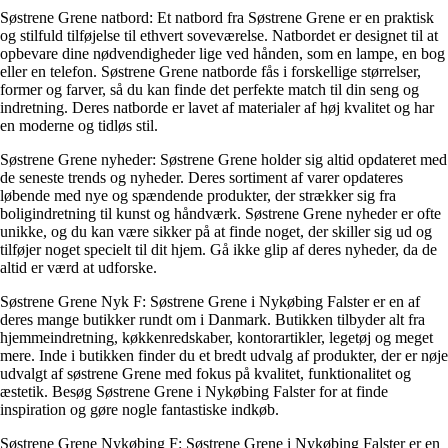
Søstrene Grene natbord: Et natbord fra Søstrene Grene er en praktisk
og stilfuld tilføjelse til ethvert soveværelse. Natbordet er designet til at
opbevare dine nødvendigheder lige ved hånden, som en lampe, en bog
eller en telefon. Søstrene Grene natborde fås i forskellige størrelser,
former og farver, så du kan finde det perfekte match til din seng og
indretning. Deres natborde er lavet af materialer af høj kvalitet og har
en moderne og tidløs stil.
Søstrene Grene nyheder: Søstrene Grene holder sig altid opdateret med
de seneste trends og nyheder. Deres sortiment af varer opdateres
løbende med nye og spændende produkter, der strækker sig fra
boligindretning til kunst og håndværk. Søstrene Grene nyheder er ofte
unikke, og du kan være sikker på at finde noget, der skiller sig ud og
tilføjer noget specielt til dit hjem. Gå ikke glip af deres nyheder, da de
altid er værd at udforske.
Søstrene Grene Nyk F: Søstrene Grene i Nykøbing Falster er en af ​​
deres mange butikker rundt om i Danmark. Butikken tilbyder alt fra
hjemmeindretning, køkkenredskaber, kontorartikler, legetøj og meget
mere. Inde i butikken finder du et bredt udvalg af produkter, der er nøje
udvalgt af søstrene Grene med fokus på kvalitet, funktionalitet og
æstetik. Besøg Søstrene Grene i Nykøbing Falster for at finde
inspiration og gøre nogle fantastiske indkøb.
Søstrene Grene Nykøbing F: Søstrene Grene i Nykøbing Falster er en