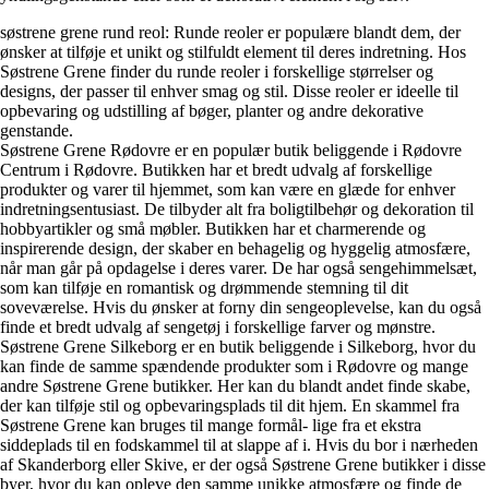
søstrene grene rund reol: Runde reoler er populære blandt dem, der
ønsker at tilføje et unikt og stilfuldt element til deres indretning. Hos
Søstrene Grene finder du runde reoler i forskellige størrelser og
designs, der passer til enhver smag og stil. Disse reoler er ideelle til
opbevaring og udstilling af bøger, planter og andre dekorative
genstande.
Søstrene Grene Rødovre er en populær butik beliggende i Rødovre
Centrum i Rødovre. Butikken har et bredt udvalg af forskellige
produkter og varer til hjemmet, som kan være en glæde for enhver
indretningsentusiast. De tilbyder alt fra boligtilbehør og dekoration til
hobbyartikler og små møbler. Butikken har et charmerende og
inspirerende design, der skaber en behagelig og hyggelig atmosfære,
når man går på opdagelse i deres varer. De har også sengehimmelsæt,
som kan tilføje en romantisk og drømmende stemning til dit
soveværelse. Hvis du ønsker at forny din sengeoplevelse, kan du også
finde et bredt udvalg af sengetøj i forskellige farver og mønstre.
Søstrene Grene Silkeborg er en butik beliggende i Silkeborg, hvor du
kan finde de samme spændende produkter som i Rødovre og mange
andre Søstrene Grene butikker. Her kan du blandt andet finde skabe,
der kan tilføje stil og opbevaringsplads til dit hjem. En skammel fra
Søstrene Grene kan bruges til mange formål- lige fra et ekstra
siddeplads til en fodskammel til at slappe af i. Hvis du bor i nærheden
af Skanderborg eller Skive, er der også Søstrene Grene butikker i disse
byer, hvor du kan opleve den samme unikke atmosfære og finde de