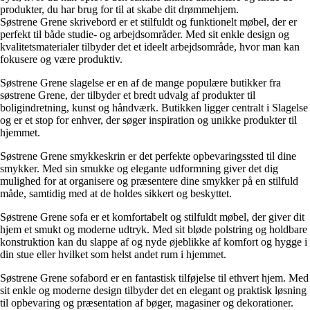
produkter, du har brug for til at skabe dit drømmehjem.
Søstrene Grene skrivebord er et stilfuldt og funktionelt møbel, der er
perfekt til både studie- og arbejdsområder. Med sit enkle design og
kvalitetsmaterialer tilbyder det et ideelt arbejdsområde, hvor man kan
fokusere og være produktiv.
Søstrene Grene slagelse er en af de mange populære butikker fra
søstrene Grene, der tilbyder et bredt udvalg af produkter til
boligindretning, kunst og håndværk. Butikken ligger centralt i Slagelse
og er et stop for enhver, der søger inspiration og unikke produkter til
hjemmet.
Søstrene Grene smykkeskrin er det perfekte opbevaringssted til dine
smykker. Med sin smukke og elegante udformning giver det dig
mulighed for at organisere og præsentere dine smykker på en stilfuld
måde, samtidig med at de holdes sikkert og beskyttet.
Søstrene Grene sofa er et komfortabelt og stilfuldt møbel, der giver dit
hjem et smukt og moderne udtryk. Med sit bløde polstring og holdbare
konstruktion kan du slappe af og nyde øjeblikke af komfort og hygge i
din stue eller hvilket som helst andet rum i hjemmet.
Søstrene Grene sofabord er en fantastisk tilføjelse til ethvert hjem. Med
sit enkle og moderne design tilbyder det en elegant og praktisk løsning
til opbevaring og præsentation af bøger, magasiner og dekorationer.