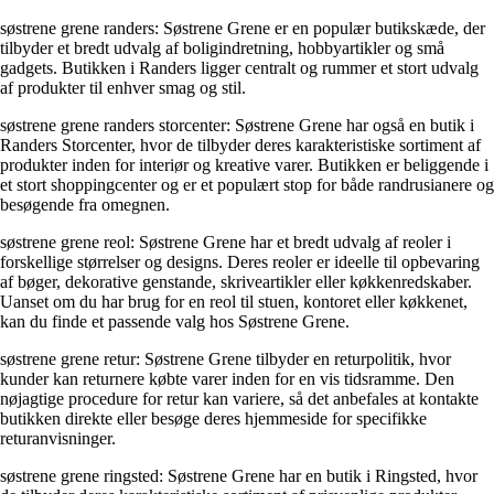
søstrene grene randers: Søstrene Grene er en populær butikskæde, der
tilbyder et bredt udvalg af boligindretning, hobbyartikler og små
gadgets. Butikken i Randers ligger centralt og rummer et stort udvalg
af produkter til enhver smag og stil.
søstrene grene randers storcenter: Søstrene Grene har også en butik i
Randers Storcenter, hvor de tilbyder deres karakteristiske sortiment af
produkter inden for interiør og kreative varer. Butikken er beliggende i
et stort shoppingcenter og er et populært stop for både randrusianere og
besøgende fra omegnen.
søstrene grene reol: Søstrene Grene har et bredt udvalg af reoler i
forskellige størrelser og designs. Deres reoler er ideelle til opbevaring
af bøger, dekorative genstande, skriveartikler eller køkkenredskaber.
Uanset om du har brug for en reol til stuen, kontoret eller køkkenet,
kan du finde et passende valg hos Søstrene Grene.
søstrene grene retur: Søstrene Grene tilbyder en returpolitik, hvor
kunder kan returnere købte varer inden for en vis tidsramme. Den
nøjagtige procedure for retur kan variere, så det anbefales at kontakte
butikken direkte eller besøge deres hjemmeside for specifikke
returanvisninger.
søstrene grene ringsted: Søstrene Grene har en butik i Ringsted, hvor