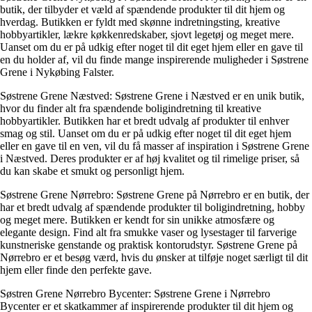
butik, der tilbyder et væld af spændende produkter til dit hjem og
hverdag. Butikken er fyldt med skønne indretningsting, kreative
hobbyartikler, lækre køkkenredskaber, sjovt legetøj og meget mere.
Uanset om du er på udkig efter noget til dit eget hjem eller en gave til
en du holder af, vil du finde mange inspirerende muligheder i Søstrene
Grene i Nykøbing Falster.
Søstrene Grene Næstved: Søstrene Grene i Næstved er en unik butik,
hvor du finder alt fra spændende boligindretning til kreative
hobbyartikler. Butikken har et bredt udvalg af produkter til enhver
smag og stil. Uanset om du er på udkig efter noget til dit eget hjem
eller en gave til en ven, vil du få masser af inspiration i Søstrene Grene
i Næstved. Deres produkter er af høj kvalitet og til rimelige priser, så
du kan skabe et smukt og personligt hjem.
Søstrene Grene Nørrebro: Søstrene Grene på Nørrebro er en butik, der
har et bredt udvalg af spændende produkter til boligindretning, hobby
og meget mere. Butikken er kendt for sin unikke atmosfære og
elegante design. Find alt fra smukke vaser og lysestager til farverige
kunstneriske genstande og praktisk kontorudstyr. Søstrene Grene på
Nørrebro er et besøg værd, hvis du ønsker at tilføje noget særligt til dit
hjem eller finde den perfekte gave.
Søstren Grene Nørrebro Bycenter: Søstrene Grene i Nørrebro
Bycenter er et skatkammer af inspirerende produkter til dit hjem og