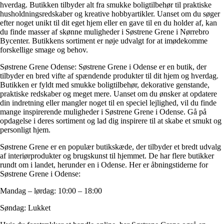
hverdag. Butikken tilbyder alt fra smukke boligtilbehør til praktiske
husholdningsredskaber og kreative hobbyartikler. Uanset om du søger
efter noget unikt til dit eget hjem eller en gave til en du holder af, kan
du finde masser af skønne muligheder i Søstrene Grene i Nørrebro
Bycenter. Butikkens sortiment er nøje udvalgt for at imødekomme
forskellige smage og behov.
Søstrene Grene Odense: Søstrene Grene i Odense er en butik, der
tilbyder en bred vifte af spændende produkter til dit hjem og hverdag.
Butikken er fyldt med smukke boligtilbehør, dekorative genstande,
praktiske redskaber og meget mere. Uanset om du ønsker at opdatere
din indretning eller mangler noget til en speciel lejlighed, vil du finde
mange inspirerende muligheder i Søstrene Grene i Odense. Gå på
opdagelse i deres sortiment og lad dig inspirere til at skabe et smukt og
personligt hjem.
Søstrene Grene er en populær butikskæde, der tilbyder et bredt udvalg
af interiørprodukter og brugskunst til hjemmet. De har flere butikker
rundt om i landet, herunder en i Odense. Her er åbningstiderne for
Søstrene Grene i Odense:
Mandag – lørdag: 10:00 – 18:00
Søndag: Lukket