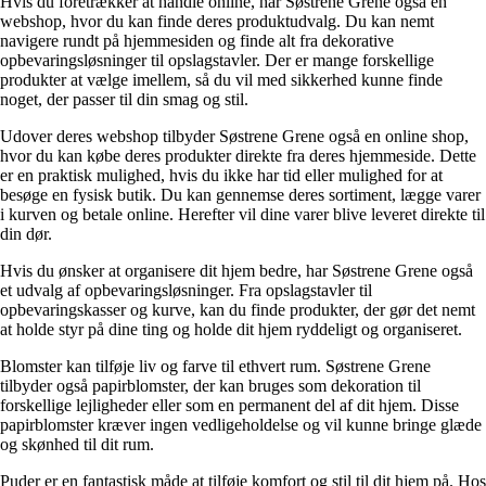
Hvis du foretrækker at handle online, har Søstrene Grene også en
webshop, hvor du kan finde deres produktudvalg. Du kan nemt
navigere rundt på hjemmesiden og finde alt fra dekorative
opbevaringsløsninger til opslagstavler. Der er mange forskellige
produkter at vælge imellem, så du vil med sikkerhed kunne finde
noget, der passer til din smag og stil.
Udover deres webshop tilbyder Søstrene Grene også en online shop,
hvor du kan købe deres produkter direkte fra deres hjemmeside. Dette
er en praktisk mulighed, hvis du ikke har tid eller mulighed for at
besøge en fysisk butik. Du kan gennemse deres sortiment, lægge varer
i kurven og betale online. Herefter vil dine varer blive leveret direkte til
din dør.
Hvis du ønsker at organisere dit hjem bedre, har Søstrene Grene også
et udvalg af opbevaringsløsninger. Fra opslagstavler til
opbevaringskasser og kurve, kan du finde produkter, der gør det nemt
at holde styr på dine ting og holde dit hjem ryddeligt og organiseret.
Blomster kan tilføje liv og farve til ethvert rum. Søstrene Grene
tilbyder også papirblomster, der kan bruges som dekoration til
forskellige lejligheder eller som en permanent del af dit hjem. Disse
papirblomster kræver ingen vedligeholdelse og vil kunne bringe glæde
og skønhed til dit rum.
Puder er en fantastisk måde at tilføje komfort og stil til dit hjem på. Hos