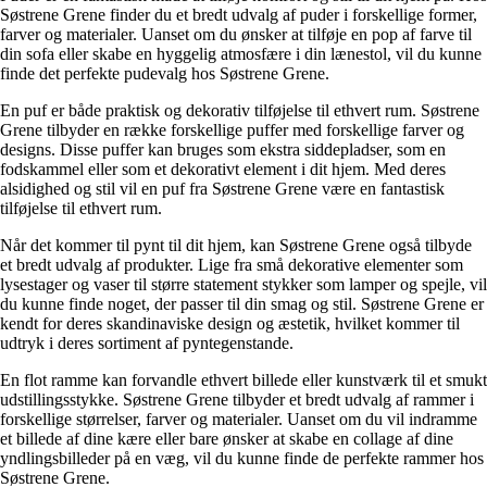
Søstrene Grene finder du et bredt udvalg af puder i forskellige former,
farver og materialer. Uanset om du ønsker at tilføje en pop af farve til
din sofa eller skabe en hyggelig atmosfære i din lænestol, vil du kunne
finde det perfekte pudevalg hos Søstrene Grene.
En puf er både praktisk og dekorativ tilføjelse til ethvert rum. Søstrene
Grene tilbyder en række forskellige puffer med forskellige farver og
designs. Disse puffer kan bruges som ekstra siddepladser, som en
fodskammel eller som et dekorativt element i dit hjem. Med deres
alsidighed og stil vil en puf fra Søstrene Grene være en fantastisk
tilføjelse til ethvert rum.
Når det kommer til pynt til dit hjem, kan Søstrene Grene også tilbyde
et bredt udvalg af produkter. Lige fra små dekorative elementer som
lysestager og vaser til større statement stykker som lamper og spejle, vil
du kunne finde noget, der passer til din smag og stil. Søstrene Grene er
kendt for deres skandinaviske design og æstetik, hvilket kommer til
udtryk i deres sortiment af pyntegenstande.
En flot ramme kan forvandle ethvert billede eller kunstværk til et smukt
udstillingsstykke. Søstrene Grene tilbyder et bredt udvalg af rammer i
forskellige størrelser, farver og materialer. Uanset om du vil indramme
et billede af dine kære eller bare ønsker at skabe en collage af dine
yndlingsbilleder på en væg, vil du kunne finde de perfekte rammer hos
Søstrene Grene.