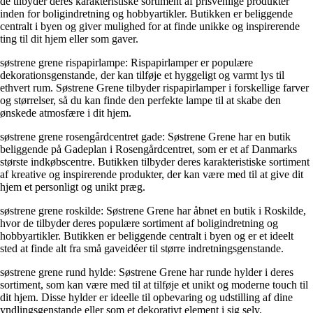
de tilbyder deres karakteristiske sortiment af prisvenlige produkter
inden for boligindretning og hobbyartikler. Butikken er beliggende
centralt i byen og giver mulighed for at finde unikke og inspirerende
ting til dit hjem eller som gaver.
søstrene grene rispapirlampe: Rispapirlamper er populære
dekorationsgenstande, der kan tilføje et hyggeligt og varmt lys til
ethvert rum. Søstrene Grene tilbyder rispapirlamper i forskellige farver
og størrelser, så du kan finde den perfekte lampe til at skabe den
ønskede atmosfære i dit hjem.
søstrene grene rosengårdcentret gade: Søstrene Grene har en butik
beliggende på Gadeplan i Rosengårdcentret, som er et af Danmarks
største indkøbscentre. Butikken tilbyder deres karakteristiske sortiment
af kreative og inspirerende produkter, der kan være med til at give dit
hjem et personligt og unikt præg.
søstrene grene roskilde: Søstrene Grene har åbnet en butik i Roskilde,
hvor de tilbyder deres populære sortiment af boligindretning og
hobbyartikler. Butikken er beliggende centralt i byen og er et ideelt
sted at finde alt fra små gaveidéer til større indretningsgenstande.
søstrene grene rund hylde: Søstrene Grene har runde hylder i deres
sortiment, som kan være med til at tilføje et unikt og moderne touch til
dit hjem. Disse hylder er ideelle til opbevaring og udstilling af dine
yndlingsgenstande eller som et dekorativt element i sig selv.