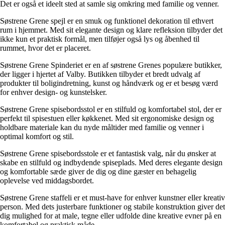
Det er også et ideelt sted at samle sig omkring med familie og venner.
Søstrene Grene spejl er en smuk og funktionel dekoration til ethvert
rum i hjemmet. Med sit elegante design og klare refleksion tilbyder det
ikke kun et praktisk formål, men tilføjer også lys og åbenhed til
rummet, hvor det er placeret.
Søstrene Grene Spinderiet er en af søstrene Grenes populære butikker,
der ligger i hjertet af Valby. Butikken tilbyder et bredt udvalg af
produkter til boligindretning, kunst og håndværk og er et besøg værd
for enhver design- og kunstelsker.
Søstrene Grene spisebordsstol er en stilfuld og komfortabel stol, der er
perfekt til spisestuen eller køkkenet. Med sit ergonomiske design og
holdbare materiale kan du nyde måltider med familie og venner i
optimal komfort og stil.
Søstrene Grene spisebordsstole er et fantastisk valg, når du ønsker at
skabe en stilfuld og indbydende spiseplads. Med deres elegante design
og komfortable sæde giver de dig og dine gæster en behagelig
oplevelse ved middagsbordet.
Søstrene Grene staffeli er et must-have for enhver kunstner eller kreativ
person. Med dets justerbare funktioner og stabile konstruktion giver det
dig mulighed for at male, tegne eller udfolde dine kreative evner på en
komfortabel og praktisk måde.