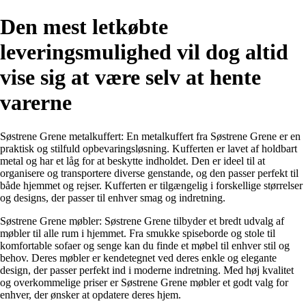
Den mest letkøbte
leveringsmulighed vil dog altid
vise sig at være selv at hente
varerne
Søstrene Grene metalkuffert: En metalkuffert fra Søstrene Grene er en
praktisk og stilfuld opbevaringsløsning. Kufferten er lavet af holdbart
metal og har et låg for at beskytte indholdet. Den er ideel til at
organisere og transportere diverse genstande, og den passer perfekt til
både hjemmet og rejser. Kufferten er tilgængelig i forskellige størrelser
og designs, der passer til enhver smag og indretning.
Søstrene Grene møbler: Søstrene Grene tilbyder et bredt udvalg af
møbler til alle rum i hjemmet. Fra smukke spiseborde og stole til
komfortable sofaer og senge kan du finde et møbel til enhver stil og
behov. Deres møbler er kendetegnet ved deres enkle og elegante
design, der passer perfekt ind i moderne indretning. Med høj kvalitet
og overkommelige priser er Søstrene Grene møbler et godt valg for
enhver, der ønsker at opdatere deres hjem.