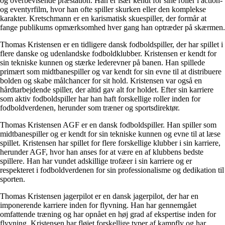
og overbevisende præstation. Han er især kendt for sine roller i action-
og eventyrfilm, hvor han ofte spiller skurken eller den komplekse
karakter. Kretschmann er en karismatisk skuespiller, der formår at
fange publikums opmærksomhed hver gang han optræder på skærmen.
Thomas Kristensen er en tidligere dansk fodboldspiller, der har spillet i
flere danske og udenlandske fodboldklubber. Kristensen er kendt for
sin tekniske kunnen og stærke lederevner på banen. Han spillede
primært som midtbanespiller og var kendt for sin evne til at distribuere
bolden og skabe målchancer for sit hold. Kristensen var også en
hårdtarbejdende spiller, der altid gav alt for holdet. Efter sin karriere
som aktiv fodboldspiller har han haft forskellige roller inden for
fodboldverdenen, herunder som træner og sportsdirektør.
Thomas Kristensen AGF er en dansk fodboldspiller. Han spiller som
midtbanespiller og er kendt for sin tekniske kunnen og evne til at læse
spillet. Kristensen har spillet for flere forskellige klubber i sin karriere,
herunder AGF, hvor han anses for at være en af klubbens bedste
spillere. Han har vundet adskillige trofæer i sin karriere og er
respekteret i fodboldverdenen for sin professionalisme og dedikation til
sporten.
Thomas Kristensen jagerpilot er en dansk jagerpilot, der har en
imponerende karriere inden for flyvning. Han har gennemgået
omfattende træning og har opnået en høj grad af ekspertise inden for
flyvning. Kristensen har fløjet forskellige typer af kampfly og har