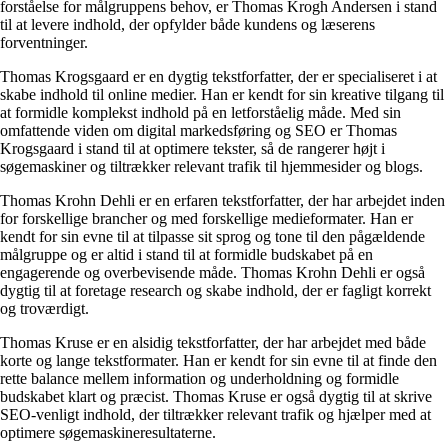
forståelse for målgruppens behov, er Thomas Krogh Andersen i stand
til at levere indhold, der opfylder både kundens og læserens
forventninger.
Thomas Krogsgaard er en dygtig tekstforfatter, der er specialiseret i at
skabe indhold til online medier. Han er kendt for sin kreative tilgang til
at formidle komplekst indhold på en letforståelig måde. Med sin
omfattende viden om digital markedsføring og SEO er Thomas
Krogsgaard i stand til at optimere tekster, så de rangerer højt i
søgemaskiner og tiltrækker relevant trafik til hjemmesider og blogs.
Thomas Krohn Dehli er en erfaren tekstforfatter, der har arbejdet inden
for forskellige brancher og med forskellige medieformater. Han er
kendt for sin evne til at tilpasse sit sprog og tone til den pågældende
målgruppe og er altid i stand til at formidle budskabet på en
engagerende og overbevisende måde. Thomas Krohn Dehli er også
dygtig til at foretage research og skabe indhold, der er fagligt korrekt
og troværdigt.
Thomas Kruse er en alsidig tekstforfatter, der har arbejdet med både
korte og lange tekstformater. Han er kendt for sin evne til at finde den
rette balance mellem information og underholdning og formidle
budskabet klart og præcist. Thomas Kruse er også dygtig til at skrive
SEO-venligt indhold, der tiltrækker relevant trafik og hjælper med at
optimere søgemaskineresultaterne.