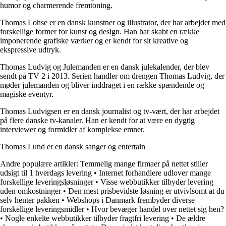
humor og charmerende fremtoning.
Thomas Lohse er en dansk kunstner og illustrator, der har arbejdet med
forskellige former for kunst og design. Han har skabt en række
imponerende grafiske værker og er kendt for sit kreative og
ekspressive udtryk.
Thomas Ludvig og Julemanden er en dansk julekalender, der blev
sendt på TV 2 i 2013. Serien handler om drengen Thomas Ludvig, der
møder julemanden og bliver inddraget i en række spændende og
magiske eventyr.
Thomas Ludvigsen er en dansk journalist og tv-vært, der har arbejdet
på flere danske tv-kanaler. Han er kendt for at være en dygtig
interviewer og formidler af komplekse emner.
Thomas Lund er en dansk sanger og entertain
Andre populære artikler:
Temmelig mange firmaer på nettet stiller
udsigt til 1 hverdags levering
•
Internet forhandlere udlover mange
forskellige leveringsløsninger
•
Visse webbutikker tilbyder levering
uden omkostninger
•
Den mest prisbevidste løsning er utvivlsomt at du
selv henter pakken
•
Webshops i Danmark frembyder diverse
forskellige leveringsmidler
•
Hvor bevæger handel over nettet sig hen?
•
Nogle enkelte webbutikker tilbyder fragtfri levering
•
De ældre