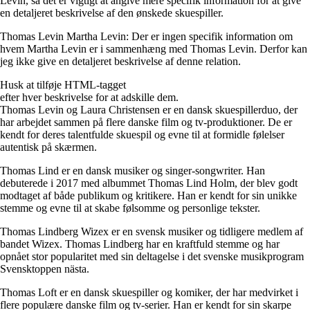
Levin, så det er vigtigt at angive mere specifik information for at give
en detaljeret beskrivelse af den ønskede skuespiller.
Thomas Levin Martha Levin: Der er ingen specifik information om
hvem Martha Levin er i sammenhæng med Thomas Levin. Derfor kan
jeg ikke give en detaljeret beskrivelse af denne relation.
Husk at tilføje HTML-tagget
efter hver beskrivelse for at adskille dem.
Thomas Levin og Laura Christensen er en dansk skuespillerduo, der
har arbejdet sammen på flere danske film og tv-produktioner. De er
kendt for deres talentfulde skuespil og evne til at formidle følelser
autentisk på skærmen.
Thomas Lind er en dansk musiker og singer-songwriter. Han
debuterede i 2017 med albummet Thomas Lind Holm, der blev godt
modtaget af både publikum og kritikere. Han er kendt for sin unikke
stemme og evne til at skabe følsomme og personlige tekster.
Thomas Lindberg Wizex er en svensk musiker og tidligere medlem af
bandet Wizex. Thomas Lindberg har en kraftfuld stemme og har
opnået stor popularitet med sin deltagelse i det svenske musikprogram
Svensktoppen nästa.
Thomas Loft er en dansk skuespiller og komiker, der har medvirket i
flere populære danske film og tv-serier. Han er kendt for sin skarpe