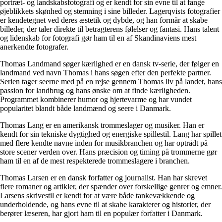
portræt- og landskabsfotografi og er kendt for sin evne til at fange
øjeblikkets skønhed og stemning i sine billeder. Lagerqvists fotografier
er kendetegnet ved deres æstetik og dybde, og han formår at skabe
billeder, der taler direkte til betragterens følelser og fantasi. Hans talent
og lidenskab for fotografi gør ham til en af Skandinaviens mest
anerkendte fotografer.
Thomas Landmand søger kærlighed er en dansk tv-serie, der følger en
landmand ved navn Thomas i hans søgen efter den perfekte partner.
Serien tager seerne med på en rejse gennem Thomas liv på landet, hans
passion for landbrug og hans ønske om at finde kærligheden.
Programmet kombinerer humor og hjertevarme og har vundet
popularitet blandt både landmænd og seere i Danmark.
Thomas Lang er en amerikansk trommeslager og musiker. Han er
kendt for sin tekniske dygtighed og energiske spillestil. Lang har spillet
med flere kendte navne inden for musikbranchen og har optrådt på
store scener verden over. Hans præcision og timing på trommerne gør
ham til en af de mest respekterede trommeslagere i branchen.
Thomas Larsen er en dansk forfatter og journalist. Han har skrevet
flere romaner og artikler, der spænder over forskellige genrer og emner.
Larsens skrivestil er kendt for at være både tankevækkende og
underholdende, og hans evne til at skabe karakterer og historier, der
berører læseren, har gjort ham til en populær forfatter i Danmark.