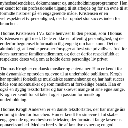
nyhedsudsendelser, dokumentarer og underholdningsprogrammer. Han
er kendt for sin professionelle tilgang til sit arbejde og for sin evne til at
formidle historier på en engagerende måde. Kristensen er en
velrespekteret tv-personlighed, der har opnået stor succes inden for
branchen.
Thomas Kristensen TV2 kone henviser til den person, som Thomas
Kristensen er gift med. Dette er ikke en offentlig personlighed, og der
er derfor begrænset information tilgængelig om hans kone. Det er
almindeligt, at kendte personer forsøger at beskytte privatlivets fred for
deres nærmeste familiemedlemmer, og det er derfor respektfuldt at
respektere deres valg om at holde deres personlige liv privat.
Thomas Krogh er en dansk musiker og entertainer. Han er kendt for
sin dynamiske optræden og evne til at underholde publikum. Krogh
har optrådt i forskellige musikalske sammenhænge og har haft succes
både som solomusiker og som medlem af forskellige bands. Han er
også en dygtig tekstforfatter og har skrevet mange af sine egne sange.
Krogh er kendt for sit talent og sin passion for musik og
underholdning.
Thomas Krogh Andersen er en dansk tekstforfatter, der har mange års
erfaring inden for branchen. Han er kendt for sin evne til at skabe
engagerende og overbevisende tekster, der formår at fange læserens
opmærksomhed. Med en bred vifte af kreative evner og en god