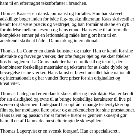
ham til en eftertragtet tekstforfatter i branchen.
Thomas Kaas er en dansk journalist og forfatter. Han har skrevet
adskillige bøger inden for både fag- og skønlitteratur. Kaas skrivestil er
kendt for at være præcis og veldrejet, og han formår at skabe en dyb
forbindelse mellem læseren og hans emne. Hans evne til at formidle
komplekse emner på en letforståelig måde har gjort ham til en
anerkendt skribent både i Danmark og internationalt.
Thomas La Cour er en dansk kunstner og maler. Han er kendt for sine
abstrakte og farverige værker, der ofte fanger øjet og vækker følelser
hos betragteren. La Cours malerier har en unik stil og teknik, der
kombinerer forskellige materialer og teksturer for at skabe dybde og
bevægelse i sine værker. Hans kunst er blevet udstillet både nationalt
og internationalt og har vundet flere priser for sin originalitet og
kreativitet.
Thomas Ladegaard er en dansk skuespiller og instruktør. Han er kendt
for sin alsidighed og evne til at bringe forskellige karakterer til live på
scenen og skærmen. Ladegaard har optrådt i mange teaterstykker og
film og har modtaget flere priser og anerkendelser for sine præstationer.
Hans talent og passion for at fortælle historier gennem skuespil gør
ham til en af Danmarks mest eftertragtede skuespillere.
Thomas Lagerqvist er en svensk fotograf. Han er specialiseret i