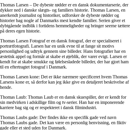
Thomas Larsen – De dybeste rødder er en dansk dokumentarserie, der
dykker ned i danske slægts- og familiers historie. Thomas Larsen, en
anerkendt journalist og historiker, udforsker de dybeste rødder og
historier bag nogle af Danmarks mest kendte familier. Serien giver et
dybtgående indblik i fortidens hemmeligheder og bringer seerne tættere
på deres egen historie.
Thomas Larsen Fotograf er en dansk fotograf, der er specialiseret i
portrætfotografi. Larsen har en unik evne til at fange sit motivs
personlighed og udtryk gennem sine billeder. Hans fotografier har en
æstetisk appel og formår at skabe et øjeblik, der varer evigt. Larsen er
kendt for at skabe smukke og følelsesladede billeder, der har gjort ham
til en eftertragtet fotograf i Danmark.
Thomas Larsen kone: Det er ikke nærmere specificeret hvem Thomas
Larsens kone er, så derfor kan jeg ikke give en detaljeret beskrivelse af
hende.
Thomas Laub: Thomas Laub er en dansk skuespiller, der er kendt for
sin medvirken i adskillige film og tv-serier. Han har en imponerende
karriere bag sig og er respekteret i dansk filmindustri.
Thomas Laubs gade: Der findes ikke en specifik gade ved navn
Thomas Laubs gade. Det kan være en personlig henvisning, en fiktiv
gade eller et sted uden for Danmark.