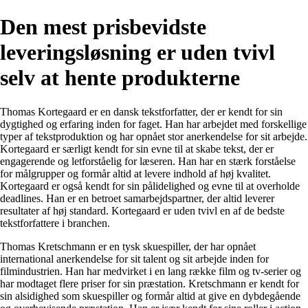
Den mest prisbevidste
leveringsløsning er uden tvivl
selv at hente produkterne
Thomas Kortegaard er en dansk tekstforfatter, der er kendt for sin
dygtighed og erfaring inden for faget. Han har arbejdet med forskellige
typer af tekstproduktion og har opnået stor anerkendelse for sit arbejde.
Kortegaard er særligt kendt for sin evne til at skabe tekst, der er
engagerende og letforståelig for læseren. Han har en stærk forståelse
for målgrupper og formår altid at levere indhold af høj kvalitet.
Kortegaard er også kendt for sin pålidelighed og evne til at overholde
deadlines. Han er en betroet samarbejdspartner, der altid leverer
resultater af høj standard. Kortegaard er uden tvivl en af de bedste
tekstforfattere i branchen.
Thomas Kretschmann er en tysk skuespiller, der har opnået
international anerkendelse for sit talent og sit arbejde inden for
filmindustrien. Han har medvirket i en lang række film og tv-serier og
har modtaget flere priser for sin præstation. Kretschmann er kendt for
sin alsidighed som skuespiller og formår altid at give en dybdegående