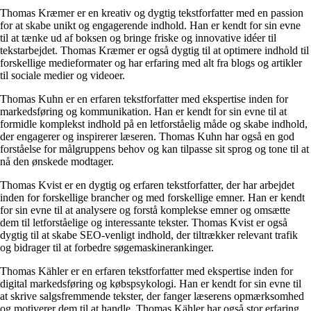
Thomas Kræmer er en kreativ og dygtig tekstforfatter med en passion
for at skabe unikt og engagerende indhold. Han er kendt for sin evne
til at tænke ud af boksen og bringe friske og innovative idéer til
tekstarbejdet. Thomas Kræmer er også dygtig til at optimere indhold til
forskellige medieformater og har erfaring med alt fra blogs og artikler
til sociale medier og videoer.
Thomas Kuhn er en erfaren tekstforfatter med ekspertise inden for
markedsføring og kommunikation. Han er kendt for sin evne til at
formidle komplekst indhold på en letforståelig måde og skabe indhold,
der engagerer og inspirerer læseren. Thomas Kuhn har også en god
forståelse for målgruppens behov og kan tilpasse sit sprog og tone til at
nå den ønskede modtager.
Thomas Kvist er en dygtig og erfaren tekstforfatter, der har arbejdet
inden for forskellige brancher og med forskellige emner. Han er kendt
for sin evne til at analysere og forstå komplekse emner og omsætte
dem til letforståelige og interessante tekster. Thomas Kvist er også
dygtig til at skabe SEO-venligt indhold, der tiltrækker relevant trafik
og bidrager til at forbedre søgemaskinerankinger.
Thomas Kähler er en erfaren tekstforfatter med ekspertise inden for
digital markedsføring og købspsykologi. Han er kendt for sin evne til
at skrive salgsfremmende tekster, der fanger læserens opmærksomhed
og motiverer dem til at handle. Thomas Kähler har også stor erfaring