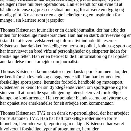
deltager i flere militære operationer. Han er kendt for sin evne til at
håndtere intense og pressede situationer og for at være en dygtig og
modig pilot. Kristensen er en ægte heltefigur og en inspiration for
mange i sin karriere som jagerpilot.
Thomas Kristensen journalist er en dansk journalist, der har arbejdet
inden for forskellige mediebrancher. Han har en stærk skriveevne og er
i stand til at levere velskrevet og informativt indhold til læserne.
Kristensen har dækket forskellige emner som politik, kultur og sport og
har interviewet en bred vifte af personligheder og eksperter inden for
forskellige felter. Han er en betroet kilde til information og har opnået
anerkendelse for sit arbejde som journalist.
Thomas Kristensen kommentator er en dansk sportskommentator, der
er kendt for sin levende og engagerende stil. Han har kommenteret
forskellige sportsgrene, herunder fodbold, håndbold og motorsport.
Kristensen er kendt for sin dybdegående viden om sportsgrene og for
sin evne til at formidle spændingen og intensiteten ved forskellige
kampe og konkurrencer. Han er populær blandt seerne og lytterne og
har opnået stor anerkendelse for sit arbejde som kommentator.
Thomas Kristensen TV2 er en dansk tv-personlighed, der har arbejdet
for tv-stationen TV2. Han har haft forskellige roller inden for tv-
branchen, herunder vært, reporter og redaktør. Kristensen har været
involveret i forskellige typer af programmer, herunder