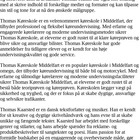
med at skrive indhold til forskellige medier og formater og kan tilpasse
sin stil og tone for at nå den ønskede målgruppe.
Thomas Køreskole er en velrenommeret køreskole i Middelfart, der
tilbyder professionel og fleksibel køreundervisning. Med erfarne og
engagerede kørelærere og moderne undervisningsmetoder sikrer
Thomas Køreskole, at eleverne er godt rustet til at klare køreprøven og
blive sikre og ansvarlige bilister. Thomas Køreskole har gode
anmeldelser fra tidligere elever og er kendt for sin høje
undervisningskvalitet og gode service.
Thomas Køreskole Middelfart er en populær køreskole i Middelfart og
omegn, der tilbyder køreundervisning til både bil og motorcykel. Med
erfarne og tålmodige kørelærere og moderne undervisningsfaciliteter
sikrer Thomas Køreskole Middelfart, at eleverne er godt rustet til at
bestå både teoriprøven og køreprøven. Køreskolen lægger vægt på
sikkerhed og tryghed, og der er fokus på at skabe dygtige, ansvarlige
og selvsikre trafikanter.
Thomas Kaarsted er en dansk tekstforfatter og musiker. Han er kendt
for sit kreative og dygtige skrivehåndværk og hans evne til at skabe
unikke og fængende tekster. Kaarsted har arbejdet med forskellige
genrer og stilarter, og hans arbejde spænder fra reklame- og
produktbeskrivelser til sangtekster og poesi. Hans passion for at
formidle budskaber på en engagerende og overbevisende måde, gør