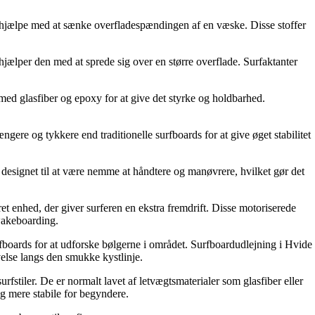
at hjælpe med at sænke overfladespændingen af ​​en væske. Disse stoffer
hjælper den med at sprede sig over en større overflade. Surfaktanter
et med glasfiber og epoxy for at give det styrke og holdbarhed.
ngere og tykkere end traditionelle surfboards for at give øget stabilitet
 designet til at være nemme at håndtere og manøvrere, hvilket gør det
t enhed, der giver surferen en ekstra fremdrift. Disse motoriserede
wakeboarding.
fboards for at udforske bølgerne i området. Surfboardudlejning i Hvide
velse langs den smukke kystlinje.
urfstiler. De er normalt lavet af letvægtsmaterialer som glasfiber eller
g mere stabile for begyndere.