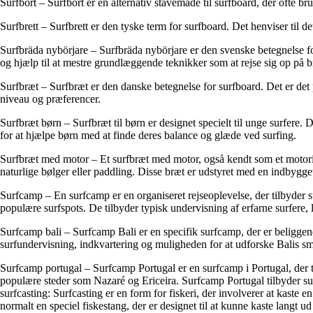
Surfbort – Surfbort er en alternativ stavemåde til surfboard, der ofte brug
Surfbrett – Surfbrett er den tyske term for surfboard. Det henviser til d
Surfbräda nybörjare – Surfbräda nybörjare er den svenske betegnelse for 
og hjælp til at mestre grundlæggende teknikker som at rejse sig op på b
Surfbræt – Surfbræt er den danske betegnelse for surfboard. Det er det p
niveau og præferencer.
Surfbræt børn – Surfbræt til børn er designet specielt til unge surfere
for at hjælpe børn med at finde deres balance og glæde ved surfing.
Surfbræt med motor – Et surfbræt med motor, også kendt som et motoriser
naturlige bølger eller paddling. Disse bræt er udstyret med en indbygge
Surfcamp – En surfcamp er en organiseret rejseoplevelse, der tilbyder s
populære surfspots. De tilbyder typisk undervisning af erfarne surfere, 
Surfcamp bali – Surfcamp Bali er en specifik surfcamp, der er beliggende
surfundervisning, indkvartering og muligheden for at udforske Balis sm
Surfcamp portugal – Surfcamp Portugal er en surfcamp i Portugal, der ti
populære steder som Nazaré og Ericeira. Surfcamp Portugal tilbyder su
surfcasting: Surfcasting er en form for fiskeri, der involverer at kaste e
normalt en speciel fiskestang, der er designet til at kunne kaste langt ud