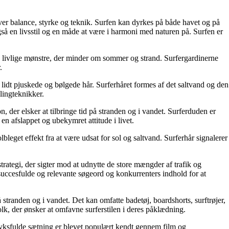
ver balance, styrke og teknik. Surfen kan dyrkes på både havet og på
gså en livsstil og en måde at være i harmoni med naturen på. Surfen er
e og livlige mønstre, der minder om sommer og strand. Surfergardinerne
.
t lidt pjuskede og bølgede hår. Surferhåret formes af det saltvand og den
lingteknikker.
n, der elsker at tilbringe tid på stranden og i vandet. Surferduden er
en afslappet og ubekymret attitude i livet.
lbleget effekt fra at være udsat for sol og saltvand. Surferhår signalerer
rategi, der sigter mod at udnytte de store mængder af trafik og
uccesfulde og relevante søgeord og konkurrenters indhold for at
å stranden og i vandet. Det kan omfatte badetøj, boardshorts, surftrøjer,
folk, der ønsker at omfavne surferstilen i deres påklædning.
dtryksfulde sætning er blevet populært kendt gennem film og