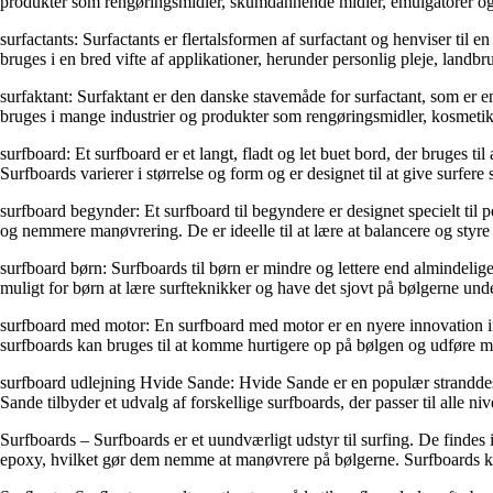
produkter som rengøringsmidler, skumdannende midler, emulgatorer og
surfactants: Surfactants er flertalsformen af ​​surfactant og henviser t
bruges i en bred vifte af applikationer, herunder personlig pleje, landbr
surfaktant: Surfaktant er den danske stavemåde for surfactant, som er 
bruges i mange industrier og produkter som rengøringsmidler, kosmetik,
surfboard: Et surfboard er et langt, fladt og let buet bord, der bruges ti
Surfboards varierer i størrelse og form og er designet til at give surfere 
surfboard begynder: Et surfboard til begyndere er designet specielt til p
og nemmere manøvrering. De er ideelle til at lære at balancere og styre
surfboard børn: Surfboards til børn er mindre og lettere end almindeli
muligt for børn at lære surfteknikker og have det sjovt på bølgerne unde
surfboard med motor: En surfboard med motor er en nyere innovation ind
surfboards kan bruges til at komme hurtigere op på bølgen og udføre m
surfboard udlejning Hvide Sande: Hvide Sande er en populær stranddesti
Sande tilbyder et udvalg af forskellige surfboards, der passer til alle
Surfboards – Surfboards er et uundværligt udstyr til surfing. De findes i 
epoxy, hvilket gør dem nemme at manøvrere på bølgerne. Surfboards kan