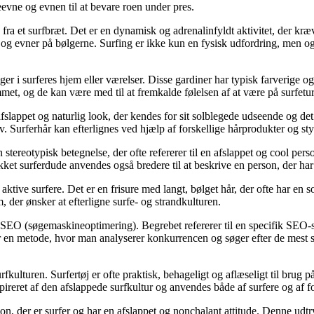
evne og evnen til at bevare roen under pres.
ra et surfbræt. Det er en dynamisk og adrenalinfyldt aktivitet, der kræ
s og evner på bølgerne. Surfing er ikke kun en fysisk udfordring, men o
hænger i surferes hjem eller værelser. Disse gardiner har typisk farverig
mmet, og de kan være med til at fremkalde følelsen af at være på surfetur
 afslappet og naturlig look, der kendes for sit solblegede udseende og de
v. Surferhår kan efterlignes ved hjælp af forskellige hårprodukter og sty
tereotypisk betegnelse, der ofte refererer til en afslappet og cool perso
kket surferdude anvendes også bredere til at beskrive en person, der har 
ktive surfere. Det er en frisure med langt, bølget hår, der ofte har en so
, der ønsker at efterligne surfe- og strandkulturen.
 SEO (søgemaskineoptimering). Begrebet refererer til en specifik SEO-st
r en metode, hvor man analyserer konkurrencen og søger efter de mest s
kulturen. Surfertøj er ofte praktisk, behageligt og aflæseligt til brug p
inspireret af den afslappede surfkultur og anvendes både af surfere og af 
erson, der er surfer og har en afslappet og nonchalant attitude. Denne u