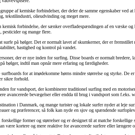
 vådvevspisere.
il en gruppe af kemiske forbindelser, der deler de samme egenskaber ved 
ug, tekstilindustri, olieudvinding og meget mere.
en kemisk forbindelse, der sænker overfladespændingen af ​​en væske og 
 pesticider og mange flere.
l at surfe på bølger. Det er normalt lavet af skumkerner, der er fremstill
stabilitet, hastighed og kontrol på vandet.
ersoner, der er nye inden for surfing. Disse boards er normalt bredere, læ
 på bølger, indtil man opnår mere erfaring og færdigheder.
ge surfboards for at imødekomme børns mindre størrelse og styrke. De er
r sikre forhold.
en for vandsport, der kombinerer traditionel surfing med en motorisere
ere avancerede bevægelser eller endda til brug i vandsport som f.eks. 
nation i Danmark, og mange turister og lokale surfer nyder at leje sur
 niveauer og præferencer, så folk kan nyde en sjov og spændende surfople
forskellige former og størrelser og er designet til at matche forskellige s
 være kortere og mere reaktive for avancerede surfere eller længere o