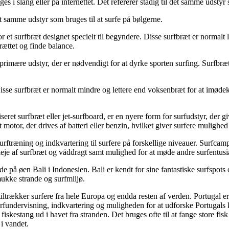
es i slang eller på internettet. Det refererer stadig til det samme udstyr 
et samme udstyr som bruges til at surfe på bølgerne.
et surfbræt designet specielt til begyndere. Disse surfbræt er normalt l
rættet og finde balance.
rimære udstyr, der er nødvendigt for at dyrke sporten surfing. Surfbræt 
. Disse surfbræt er normalt mindre og lettere end voksenbræt for at imød
et surfbræt eller jet-surfboard, er en nyere form for surfudstyr, der g
t motor, der drives af batteri eller benzin, hvilket giver surfere mulig
urftræning og indkvartering til surfere på forskellige niveauer. Surfca
leje af surfbræt og våddragt samt mulighed for at møde andre surfentusia
 på øen Bali i Indonesien. Bali er kendt for sine fantastiske surfspots 
ukke strande og surfmiljø.
ltrækker surfere fra hele Europa og endda resten af verden. Portugal er
rfundervisning, indkvartering og muligheden for at udforske Portugals 
n fiskestang ud i havet fra stranden. Det bruges ofte til at fange store f
 i vandet.