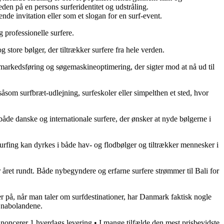
en på en persons surferidentitet og udstråling.
de invitation eller som et slogan for en surf-event.
 professionelle surfere.
 store bølger, der tiltrækker surfere fra hele verden.
or markedsføring og søgemaskineoptimering, der sigter mod at nå ud til
r såsom surfbræt-udlejning, surfeskoler eller simpelthen et sted, hvor
både danske og internationale surfere, der ønsker at nyde bølgerne i
 Surfing kan dyrkes i både hav- og flodbølger og tiltrækker mennesker i
r året rundt. Både nybegyndere og erfarne surfere strømmer til Bali for
r på, når man taler om surfdestinationer, har Danmark faktisk nogle
a nabolandene.
noncerer 1 hverdags levering
•
I mange tilfælde den mest prisbevidste