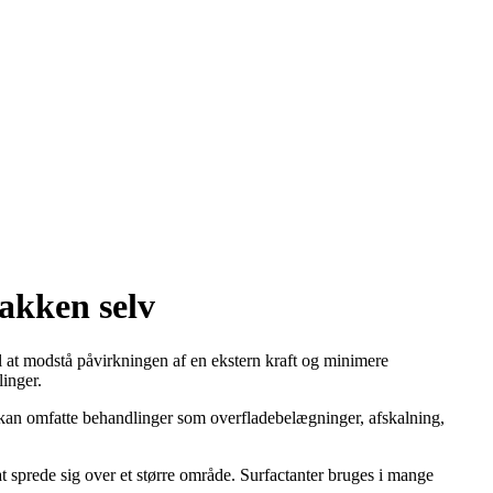
pakken selv
 at modstå påvirkningen af ​​en ekstern kraft og minimere
inger.
et kan omfatte behandlinger som overfladebelægninger, afskalning,
t sprede sig over et større område. Surfactanter bruges i mange