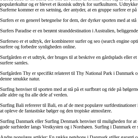
populærkultur og er blevet et ikonisk udtryk for surfkulturen. Udtrykk
Surferne kommer er en sætning, der antyder, at en gruppe surfere er på 
Surfers er en generel betegnelse for dem, der dyrker sporten med at stå 
Surfers Paradise er en berømt stranddestination i Australien, beliggende
Surferseo er et udtryk, der kombinerer surfer og seo (search engine opti
surfere og forbedre synligheden online.
Surfgården er et udtryk, der bruges til at beskrive en gårdsplads eller et
surfere samles.
Surfgården Thy er specifikt relateret til Thy National Park i Danmark o
denne smukke natur.
Surfing henviser til sporten med at stå på et surfbræt og ride på bølge
alle aldre og fra alle dele af verden.
Surfing Bali refererer til Bali, en af de mest populære surfdestination
at opleve de fantastiske bølger og den tropiske atmosfære.
Surfing Danmark eller Surfing Denmark henviser til muligheden for at 
gode surfsteder langs Vestkysten og i Nordsøen. Surfing i Danmark er s
Andre populære artikler:
En række netshops i Danmark stiller garanti 