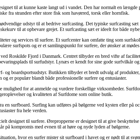
 designet til at kunne kaste langt ud i vandet. Den har normalt en længde
ske fra stranden efter store fisk som havørred, torsk eller hornfisk.
 nødvendige udstyr til at bedrive surfcasting. Det typiske surfcasting sæt 
n fiskekurv til at opbevare grejet. Et surfcasting sæt er ideelt for både 
aciliteter og services til surfere. Et surfcenter kan omfatte ting som surfsk
lære surfspots og er et samlingspunkt for surfere, der ønsker at mødes
ed Roskilde Fjord i Danmark. Centret tilbyder en bred vifte af facilitete
varingsplads til surfudstyr. Lynæs er kendt for sine gode surfvilkår og 
urf- og boardsportsudstyr. Butikken tilbyder et bredt udvalg af produkter
n og er populær blandt både professionelle surfere og entusiaster.
gere mulighed for at anmelde og vurdere forskellige virksomheder. Surfd
rugeroplevelser og kvaliteten af Surfdome som online butik.
fra en surfboard. Surfing kan udføres på bølgerne ved kysten eller på o
usiaster fra hele verden.
ecielt designet til surfere. Ørepropperne er designet til at give besk
går på kompromis med evnen til at høre og nyde lyden af bølgerne.
 situation, hvor en surfer mister sit surfboard i havet og er nødt til at 