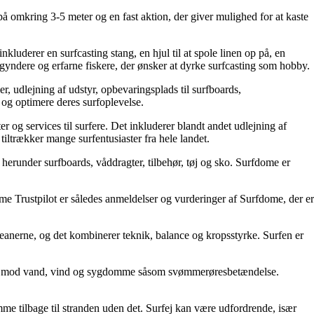
 på omkring 3-5 meter og en fast aktion, der giver mulighed for at kaste
inkluderer en surfcasting stang, en hjul til at spole linen op på, en
nybegyndere og erfarne fiskere, der ønsker at dyrke surfcasting som hobby.
oler, udlejning af udstyr, opbevaringsplads til surfboards,
 og optimere deres surfoplevelse.
r og services til surfere. Det inkluderer blandt andet udlejning af
tiltrækker mange surfentusiaster fra hele landet.
, herunder surfboards, våddragter, tilbehør, tøj og sko. Surfdome er
ome Trustpilot er således anmeldelser og vurderinger af Surfdome, der er
ceanerne, og det kombinerer teknik, balance og kropsstyrke. Surfen er
yttelse mod vand, vind og sygdomme såsom svømmerøresbetændelse.
svømme tilbage til stranden uden det. Surfej kan være udfordrende, især