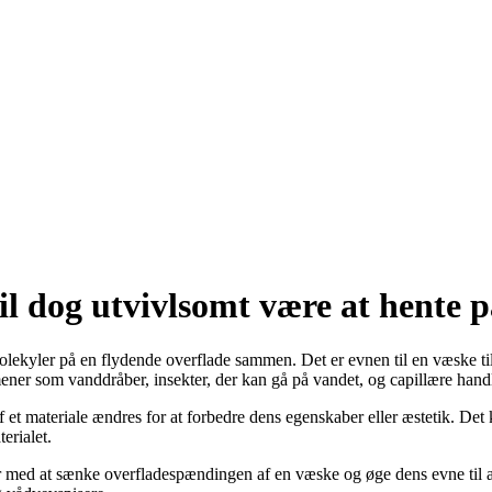
vil dog utvivlsomt være at hente 
molekyler på en flydende overflade sammen. Det er evnen til en væske til
ner som vanddråber, insekter, der kan gå på vandet, og capillære handl
 ​​et materiale ændres for at forbedre dens egenskaber eller æstetik. D
erialet.
er med at sænke overfladespændingen af ​​en væske og øge dens evne til a