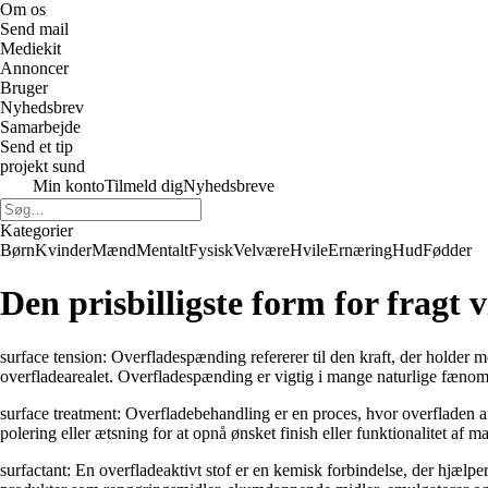
Om os
Send mail
Mediekit
Annoncer
Bruger
Nyhedsbrev
Samarbejde
Send et tip
projekt sund
Min konto
Tilmeld dig
Nyhedsbreve
Kategorier
Børn
Kvinder
Mænd
Mentalt
Fysisk
Velvære
Hvile
Ernæring
Hud
Fødder
Den prisbilligste form for fragt 
surface tension: Overfladespænding refererer til den kraft, der holder 
overfladearealet. Overfladespænding er vigtig i mange naturlige fænome
surface treatment: Overfladebehandling er en proces, hvor overfladen af
polering eller ætsning for at opnå ønsket finish eller funktionalitet af mat
surfactant: En overfladeaktivt stof er en kemisk forbindelse, der hjælp