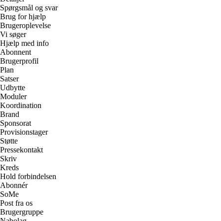
Spørgsmål og svar
Brug for hjælp
Brugeroplevelse
Vi søger
Hjælp med info
Abonnent
Brugerprofil
Plan
Satser
Udbytte
Moduler
Koordination
Brand
Sponsorat
Provisionstager
Støtte
Pressekontakt
Skriv
Kreds
Hold forbindelsen
Abonnér
SoMe
Post fra os
Brugergruppe
Nabolag