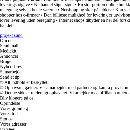
leveringsudgave
•
Nethandel stiger stødt
•
En stor portion online butikk
unægtelig selv at hente varerne
•
Netshopping sker på tablets
•
Kan væk
shopper hos e-firmaer
•
Den billigste mulighed for levering er utvivlsom
lover levering uden beregning
•
Internet shops tilbyder en hel del forsk
handel?
projekt sund
Om os
Send mail
Mediekit
Annoncer
Bruger
Nyhedsbrev
Samarbejde
Send et tip
© Alt indhold er beskyttet.
© Ophavsret gælder. Vi samarbejder med partnere og kan få provision
© Denne side er underlagt ophavsret. Vi arbejder med affiliatepartnere 
Bliv klogere på os
Oprindelse
Vores grundlag
Vores folk
Støt os
Vores adresser
Detaljer