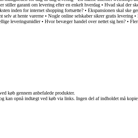
er stiller garanti om levering efter en enkelt hverdag
•
Hvad skal der sk
sten inden for internet shopping fortsætte?
•
Ekspansionen skal ske ge
t selv at hente varerne
•
Nogle online selskaber sikrer gratis levering
•
ellige leveringsmidler
•
Hvor bevæger handel over nettet sig hen?
•
Fler
 ved køb gennem anbefalede produkter.
og kan opnå indtægt ved køb via links. Ingen del af indholdet må kopiere