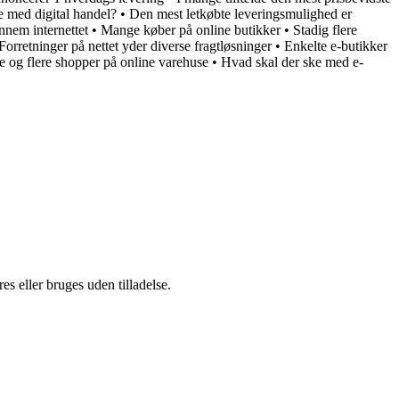
e med digital handel?
•
Den mest letkøbte leveringsmulighed er
nnem internettet
•
Mange køber på online butikker
•
Stadig flere
Forretninger på nettet yder diverse fragtløsninger
•
Enkelte e-butikker
e og flere shopper på online varehuse
•
Hvad skal der ske med e-
s eller bruges uden tilladelse.