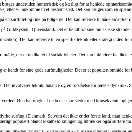
et bruges undertiden humoristisk og kærligt for at henlede opmærksomhed
vej eller vil ankomme til et bestemt sted. Det kan bruges som en spænden
på en surfbræt og ride på bølgerne. Det kan referere til både amatører og
 på Guldkysten i Queensland. Det er kendt for sine fantastiske strande og
mization). Det kan referere til en specifik teknik eller strategi inden f
 område, der er dedikeret til surfaktiviteter. Det kan inkludere facilitete
g er kendt for sine gode surfmuligheder. Det er et populært område for 
rne. Det involverer teknik, balance og en forståelse for havets dynamik.
er i verden. Øen har nogle af de bedste surfsteder med konsekvente bølge
dyrke surfing i Danmark. Selvom det ikke er det første land, man tænke
ærligt populært blandt lokalbefolkningen og tiltrækker også surfere fr
om muligheden for dag-til-dag levering
•
En masse internet webshops an