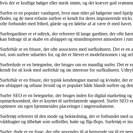
hvis der er kraftige bølger eller stærk strøm, og det kræver god svømme
Surfen er en populær vandsport, hvor man rider på bølgerne med hjælp f
floder, og de mest erfarne surfere er kendt for deres imponerende trick
ofte forbundet med frihed, glæde og en følelse af at være ét med havet.
Surfergardiner er et udtryk, der refererer til lange gardiner, der ofte 
kan bidrage til at skabe en afslappet og strandinspireret atmosfære i ru
Surferhår er en frisure, der ofte associeres med surfkulturen. Det er en
sol, som surfere udsættes for, og det er blevet et modefænomen i sig sel
Surferdude er en betegnelse, der bruges om en mandlig surfer. Det er en s
kendt for sit look med surferhår og sin interesse for surfkulturen. Udtry
Surferhår er en frisure, der typisk kendetegner mænd og kvinder, der er a
en afslappet og urbane livsstil og er populær både blandt surfere og dem
Surfer SEO er en betegnelse, der bruges inden for digital marketing og
opmærksomhed, der er knyttet til surfrelaterede søgeord. Surfer SEO e
optimere sin egen hjemmesides placeringer i søgeresultaterne.
Surfertøj refererer til den mode og beklædning, der er forbundet med surf
våddragter og tilbehør som solbriller, hatte og flip-flops. Surfertøj er 
Surfer, dude er en frase, der ofte anvendes til at henvende sig til en p