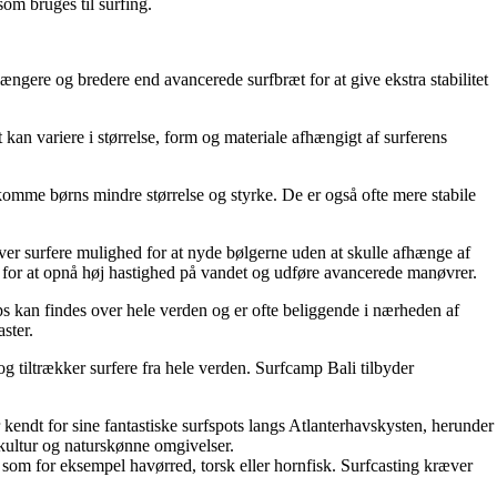
som bruges til surfing.
ængere og bredere end avancerede surfbræt for at give ekstra stabilitet
kan variere i størrelse, form og materiale afhængigt af surferens
ekomme børns mindre størrelse og styrke. De er også ofte mere stabile
iver surfere mulighed for at nyde bølgerne uden at skulle afhænge af
hed for at opnå høj hastighed på vandet og udføre avancerede manøvrer.
mps kan findes over hele verden og er ofte beliggende i nærheden af
ster.
og tiltrækker surfere fra hele verden. Surfcamp Bali tilbyder
 kendt for sine fantastiske surfspots langs Atlanterhavskysten, herunder
kultur og naturskønne omgivelser.
isk som for eksempel havørred, torsk eller hornfisk. Surfcasting kræver