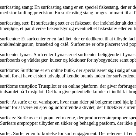
surfcasting stang: En surfcasting stang er en speciel fiskestang, der er
med stor kraft og præcision. En surfcasting stang bruges primært til at fi
surfcasting sæt: Et surfcasting sæt er et fiskesæt, der indeholder alt det
linenøgle, et par diverse fiskeudstyr og eventuelt et fiskestativ eller e
surfcenter: Et surfcenter er en facilitet, der er dedikeret til at tilbyde f
omklædningsrum, brusebad og café. Surfcentre er ofte placeret ved popu
surfcenter lynæs: Surfcenter Lynæs er et surfcenter beliggende i Lynæs v
surfboards og våddragter, kurser og lektioner for nybegyndere samt opbe
surfdome: Surfdome er en online butik, der specialiserer sig i salg af s
kendt for at have et stort udvalg af kendte brands inden for surfverdene
surfdome trustpilot: Trustpilot er en online platform, der giver forbru
indsamlet på Trustpilot. Det kan give potentielle kunder et indblik i b
surfe: At surfe er en vandsport, hvor man rider på bølgerne med hjælp 
kendt for at være en sjov og udfordrende aktivitet, der tiltrækker surfent
surfears: Surfears er et populært mærke, der producerer ørepropper sp
Surfears ørepropper tilbyder en sikker og behagelig pasform, der ikke 
surfej: Surfej er en forkortelse for surf engagement. Det refererer til en