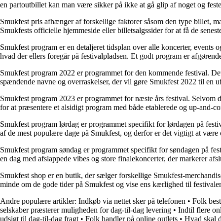
en partoutbillet kan man være sikker på ikke at gå glip af noget og feste n
Smukfest pris afhænger af forskellige faktorer såsom den type billet, man
Smukfests officielle hjemmeside eller billetsalgssider for at få de senest
Smukfest program er en detaljeret tidsplan over alle koncerter, events og
hvad der ellers foregår på festivalpladsen. Et godt program er afgørend
Smukfest program 2022 er programmet for den kommende festival. Det v
spændende navne og overraskelser, der vil gøre Smukfest 2022 til en uf
Smukfest program 2023 er programmet for næste års festival. Selvom de
for at præsentere et alsidigt program med både etablerede og up-and-co
Smukfest program lørdag er programmet specifikt for lørdagen på festiv
af de mest populære dage på Smukfest, og derfor er det vigtigt at være 
Smukfest program søndag er programmet specifikt for søndagen på festi
en dag med afslappede vibes og store finalekoncerter, der markerer afsl
Smukfest shop er en butik, der sælger forskellige Smukfest-merchandise så
minde om de gode tider på Smukfest og vise ens kærlighed til festival
Andre populære artikler:
Indkøb via nettet sker på telefonen
•
Folk best
selskaber præsterer muligheden for dag-til-dag levering
•
Indtil flere o
udsigt til dag-til-dag fragt
•
Folk handler på online outlets
•
Hvad skal d