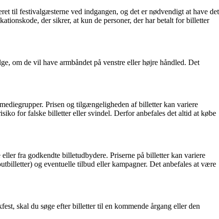
t til festivalgæsterne ved indgangen, og det er nødvendigt at have det
ationskode, der sikrer, at kun de personer, der har betalt for billetter
ælge, om de vil have armbåndet på venstre eller højre håndled. Det
e mediegrupper. Prisen og tilgængeligheden af billetter kan variere
iko for falske billetter eller svindel. Derfor anbefales det altid at købe
ller fra godkendte billetudbydere. Priserne på billetter kan variere
artoutbilletter) og eventuelle tilbud eller kampagner. Det anbefales at være
fest, skal du søge efter billetter til en kommende årgang eller den
.