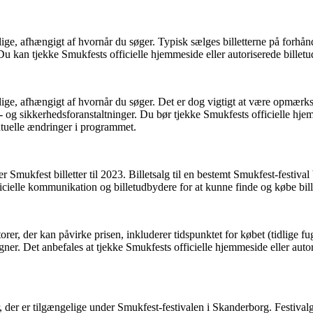
ige, afhængigt af hvornår du søger. Typisk sælges billetterne på forhånd i
 Du kan tjekke Smukfests officielle hjemmeside eller autoriserede billet
gelige, afhængigt af hvornår du søger. Det er dog vigtigt at være opmær
 og sikkerhedsforanstaltninger. Du bør tjekke Smukfests officielle hjemm
ntuelle ændringer i programmet.
fter Smukfest billetter til 2023. Billetsalg til en bestemt Smukfest-festi
cielle kommunikation og billetudbydere for at kunne finde og købe billett
er, der kan påvirke prisen, inkluderer tidspunktet for købet (tidlige fugleb
gner. Det anbefales at tjekke Smukfests officielle hjemmeside eller autor
r, der er tilgængelige under Smukfest-festivalen i Skanderborg. Festiva