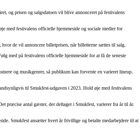
året, og prisen og salgsdatoen vil blive annonceret på festivalens
øje med festivalens officielle hjemmeside og sociale medier for
hvor de vil annoncere billetprisen, når billetterne sættes til salg.
lg med på festivalens officielle hjemmeside for at få de seneste
nstnere og musikgenrer, så publikum kan forvente en varieret lineup.
andsynligvis til Smukfest-udgaven i 2023. Hold øje med festivalens
 præcise antal gæster, der deltager i Smukfest, varierer fra år til år.
de. Smukfest ansætter hvert år frivillige og betalte medarbejdere til at