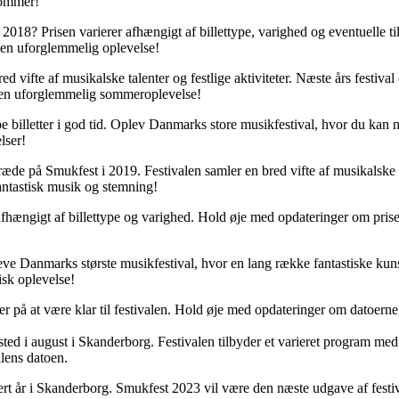
sommer!
 2018? Prisen varierer afhængigt af billettype, varighed og eventuelle t
il en uforglemmelig oplevelse!
vifte af musikalske talenter og festlige aktiviteter. Næste års festival
il en uforglemmelig sommeroplevelse!
be billetter i god tid. Oplev Danmarks store musikfestival, hvor du kan
lser!
æde på Smukfest i 2019. Festivalen samler en bred vifte af musikalske t
fantastisk musik og stemning!
fhængigt af billettype og varighed. Hold øje med opdateringer om priser
ve Danmarks største musikfestival, hvor en lang række fantastiske kunstn
isk oplevelse!
 på at være klar til festivalen. Hold øje med opdateringer om datoerne,
ted i august i Skanderborg. Festivalen tilbyder et varieret program med 
alens datoen.
t år i Skanderborg. Smukfest 2023 vil være den næste udgave af festiva