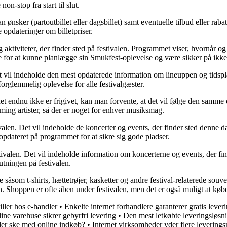
on-stop fra start til slut.
 ønsker (partoutbillet eller dagsbillet) samt eventuelle tilbud eller raba
e opdateringer om billetpriser.
 aktiviteter, der finder sted på festivalen. Programmet viser, hvornår og 
e for at kunne planlægge sin Smukfest-oplevelse og være sikker på ikke 
il indeholde den mest opdaterede information om lineuppen og tidsplan
orglemmelig oplevelse for alle festivalgæster.
t endnu ikke er frigivet, kan man forvente, at det vil følge den samme
ming artister, så der er noget for enhver musiksmag.
alen. Det vil indeholde de koncerter og events, der finder sted denne d
opdateret på programmet for at sikre sig gode pladser.
valen. Det vil indeholde information om koncerterne og events, der fin
utningen på festivalen.
som t-shirts, hættetrøjer, kasketter og andre festival-relaterede souveni
en. Shoppen er ofte åben under festivalen, men det er også muligt at k
iller hos e-handler
•
Enkelte internet forhandlere garanterer gratis lever
nline varehuse sikrer gebyrfri levering
•
Den mest letkøbte leveringsløsni
er ske med online indkøb?
•
Internet virksomheder yder flere levering