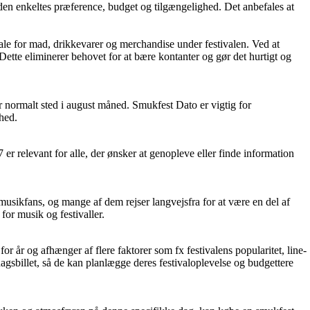
 den enkeltes præference, budget og tilgængelighed. Det anbefales at
ale for mad, drikkevarer og merchandise under festivalen. Ved at
ette eliminerer behovet for at bære kontanter og gør det hurtigt og
er normalt sted i august måned. Smukfest Dato er vigtig for
ghed.
 er relevant for alle, der ønsker at genopleve eller finde information
musikfans, og mange af dem rejser langvejsfra for at være en del af
for musik og festivaller.
 for år og afhænger af flere faktorer som fx festivalens popularitet, line-
ndagsbillet, så de kan planlægge deres festivaloplevelse og budgettere