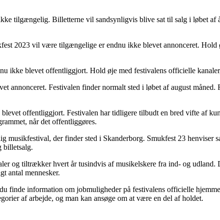
 tilgængelig. Billetterne vil sandsynligvis blive sat til salg i løbet af 
kfest 2023 vil være tilgængelige er endnu ikke blevet annonceret. Hold 
u ikke blevet offentliggjort. Hold øje med festivalens officielle kanaler, 
 annonceret. Festivalen finder normalt sted i løbet af august måned. Fø
et offentliggjort. Festivalen har tidligere tilbudt en bred vifte af ku
grammet, når det offentliggøres.
g musikfestival, der finder sted i Skanderborg. Smukfest 23 henviser s
billetsalg.
 og tiltrækker hvert år tusindvis af musikelskere fra ind- og udland. Det
igt antal mennesker.
du finde information om jobmuligheder på festivalens officielle hjemmesi
egorier af arbejde, og man kan ansøge om at være en del af holdet.