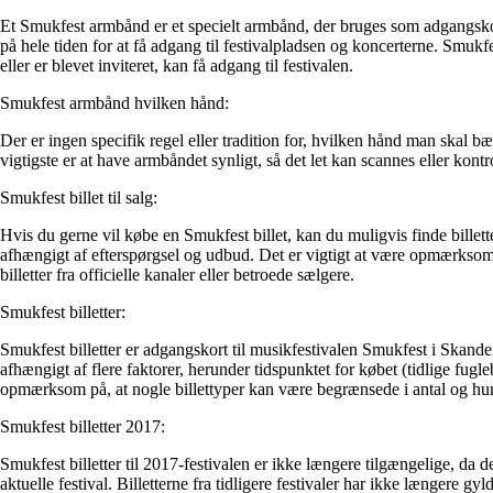
Et Smukfest armbånd er et specielt armbånd, der bruges som adgangskort
på hele tiden for at få adgang til festivalpladsen og koncerterne. Smukfes
eller er blevet inviteret, kan få adgang til festivalen.
Smukfest armbånd hvilken hånd:
Der er ingen specifik regel eller tradition for, hvilken hånd man skal b
vigtigste er at have armbåndet synligt, så det let kan scannes eller kont
Smukfest billet til salg:
Hvis du gerne vil købe en Smukfest billet, kan du muligvis finde billette
afhængigt af efterspørgsel og udbud. Det er vigtigt at være opmærksom på, 
billetter fra officielle kanaler eller betroede sælgere.
Smukfest billetter:
Smukfest billetter er adgangskort til musikfestivalen Smukfest i Skander
afhængigt af flere faktorer, herunder tidspunktet for købet (tidlige fuglebi
opmærksom på, at nogle billettyper kan være begrænsede i antal og hurt
Smukfest billetter 2017:
Smukfest billetter til 2017-festivalen er ikke længere tilgængelige, da d
aktuelle festival. Billetterne fra tidligere festivaler har ikke længere g