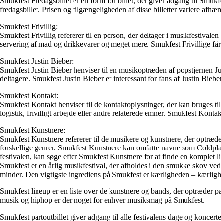
Smukfest Fredagsbillet er en form for billet, der giver adgang til Sm
fredagsbillet. Prisen og tilgængeligheden af ​​disse billetter variere afhæn
Smukfest Frivillig:
Smukfest Frivillig refererer til en person, der deltager i musikfestivale
servering af mad og drikkevarer og meget mere. Smukfest Frivillige får 
Smukfest Justin Bieber:
Smukfest Justin Bieber henviser til en musikoptræden af popstjernen Ju
deltagere. Smukfest Justin Bieber er interessant for fans af Justin Bie
Smukfest Kontakt:
Smukfest Kontakt henviser til de kontaktoplysninger, der kan bruges ti
logistik, frivilligt arbejde eller andre relaterede emner. Smukfest Kont
Smukfest Kunstnere:
Smukfest Kunstnere refererer til de musikere og kunstnere, der optræde
forskellige genrer. Smukfest Kunstnere kan omfatte navne som Coldpla
festivalen, kan søge efter Smukfest Kunstnere for at finde en komplet li
Smukfest er en årlig musikfestival, der afholdes i den smukke skov ve
minder. Den vigtigste ingrediens på Smukfest er kærligheden – kærlighe
Smukfest lineup er en liste over de kunstnere og bands, der optræder på
musik og hiphop er der noget for enhver musiksmag på Smukfest.
Smukfest partoutbillet giver adgang til alle festivalens dage og koncert