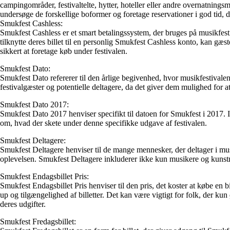
campingområder, festivaltelte, hytter, hoteller eller andre overnatning
undersøge de forskellige boformer og foretage reservationer i god tid, 
Smukfest Cashless:
Smukfest Cashless er et smart betalingssystem, der bruges på musikfes
tilknytte deres billet til en personlig Smukfest Cashless konto, kan gæ
sikkert at foretage køb under festivalen.
Smukfest Dato:
Smukfest Dato refererer til den årlige begivenhed, hvor musikfestivalen
festivalgæster og potentielle deltagere, da det giver dem mulighed for at
Smukfest Dato 2017:
Smukfest Dato 2017 henviser specifikt til datoen for Smukfest i 2017. I d
om, hvad der skete under denne specifikke udgave af festivalen.
Smukfest Deltagere:
Smukfest Deltagere henviser til de mange mennesker, der deltager i musi
oplevelsen. Smukfest Deltagere inkluderer ikke kun musikere og kunstner
Smukfest Endagsbillet Pris:
Smukfest Endagsbillet Pris henviser til den pris, det koster at købe en bi
up og tilgængelighed af billetter. Det kan være vigtigt for folk, der kun
deres udgifter.
Smukfest Fredagsbillet: