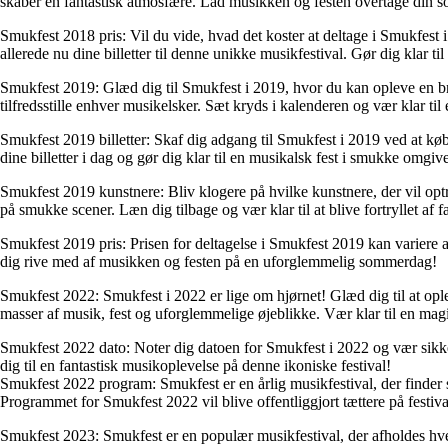
skaber en fantastisk atmosfære. Lad musikken og festen overtage din 
Smukfest 2018 pris: Vil du vide, hvad det koster at deltage i Smukfest i
allerede nu dine billetter til denne unikke musikfestival. Gør dig klar t
Smukfest 2019: Glæd dig til Smukfest i 2019, hvor du kan opleve en bred 
tilfredsstille enhver musikelsker. Sæt kryds i kalenderen og vær klar t
Smukfest 2019 billetter: Skaf dig adgang til Smukfest i 2019 ved at kø
dine billetter i dag og gør dig klar til en musikalsk fest i smukke omgive
Smukfest 2019 kunstnere: Bliv klogere på hvilke kunstnere, der vil optr
på smukke scener. Læn dig tilbage og vær klar til at blive fortryllet af 
Smukfest 2019 pris: Prisen for deltagelse i Smukfest 2019 kan variere a
dig rive med af musikken og festen på en uforglemmelig sommerdag!
Smukfest 2022: Smukfest i 2022 er lige om hjørnet! Glæd dig til at ople
masser af musik, fest og uforglemmelige øjeblikke. Vær klar til en mag
Smukfest 2022 dato: Noter dig datoen for Smukfest i 2022 og vær sikker
dig til en fantastisk musikoplevelse på denne ikoniske festival!
Smukfest 2022 program: Smukfest er en årlig musikfestival, der finder s
Programmet for Smukfest 2022 vil blive offentliggjort tættere på festiv
Smukfest 2023: Smukfest er en populær musikfestival, der afholdes hver