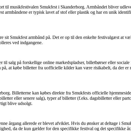
 til musikfestivalen Smukfest i Skanderborg. Armbåndet bliver udlevere
t armbåndene er typisk lavet af stof eller plastik og har en unik identifik
ære sit Smukfest armbånd på. Det er op til den enkelte festivalgæst at v
rolleres ved indgangene.
r til salg på forskellige online markedspladser, billetbørser eller social
at købe billetter fra uofficielle kilder kan være risikabelt, da der er ris
borg. Billetterne kan købes direkte fra Smukfests officielle hjemmeside e
lletter eller senere salg), typer af billetter (f.eks. dagsbilletter eller p
igt blive udsolgt.
enne årgang allerede er blevet afviklet. Hvis du ønsker at deltage i Smuk
yldighed, da de kun gælder for den specifikke festival og det specifikke år