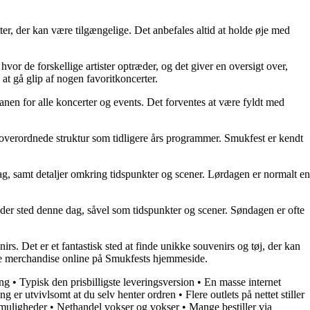
tter, der kan være tilgængelige. Det anbefales altid at holde øje med
hvor de forskellige artister optræder, og det giver en oversigt over,
at gå glip af nogen favoritkoncerter.
en for alle koncerter og events. Det forventes at være fyldt med
 overordnede struktur som tidligere års programmer. Smukfest er kendt
ag, samt detaljer omkring tidspunkter og scener. Lørdagen er normalt en
der sted denne dag, såvel som tidspunkter og scener. Søndagen er ofte
rs. Det er et fantastisk sted at finde unikke souvenirs og tøj, der kan
øbe merchandise online på Smukfests hjemmeside.
ing
•
Typisk den prisbilligste leveringsversion
•
En masse internet
ng er utvivlsomt at du selv henter ordren
•
Flere outlets på nettet stiller
smuligheder
•
Nethandel vokser og vokser
•
Mange bestiller via