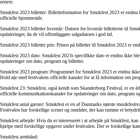
senere.
Smukfest 2023 billetter: Billetinformation for Smukfest 2023 er endnu ikke
officielle hjemmeside.
Smukfest 2023 billetter hvornår: Datoen for hvornår billetterne til Smu
opdateringer, da de vil offentliggøre salgsdatoen i god tid.
Smukfest 2023 billetter pris: Prisen på billetter til Smukfest 2023 er endn
Smukfest 2023 dato: Smukfest 2023s specifikke dato er endnu ikke blevet
opdateringer om dato, program og billetter.
Smukfest 2023 program: Programmet for Smukfest 2023 er endnu ikke blev
Hold øje med festivalens officielle kanaler for at få information om pro
Smukfest 23: Smukfest, også kendt som Skanderborg Festival, er en årli
officielle kommunikationskanaler for opdateringer om dato, program og 
Smukfest antal gæster: Smukfest er en af Danmarks største musikfestivaler
Festivalen har forskellige scener og områder, der kan rumme et betydel
Smukfest arbejde: Hvis du er interesseret i at arbejde på Smukfest, kan 
hjælpe med forskellige opgaver under festivalen. Der er forskellige kat
Smukfest armbånd: