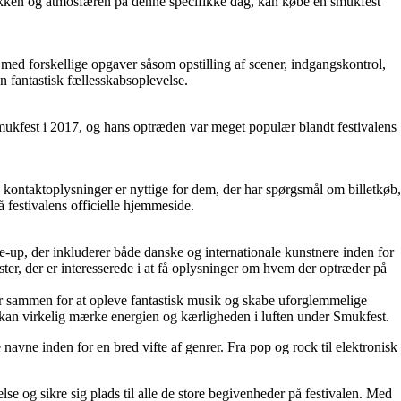
usikken og atmosfæren på denne specifikke dag, kan købe en smukfest
per med forskellige opgaver såsom opstilling af scener, indgangskontrol,
n fantastisk fællesskabsoplevelse.
Smukfest i 2017, og hans optræden var meget populær blandt festivalens
 kontaktoplysninger er nyttige for dem, der har spørgsmål om billetkøb,
å festivalens officielle hjemmeside.
e-up, der inkluderer både danske og internationale kunstnere inden for
r, der er interesserede i at få oplysninger om hvem der optræder på
er sammen for at opleve fantastisk musik og skabe uforglemmelige
n kan virkelig mærke energien og kærligheden i luften under Smukfest.
avne inden for en bred vifte af genrer. Fra pop og rock til elektronisk
lse og sikre sig plads til alle de store begivenheder på festivalen. Med