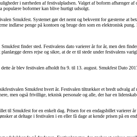
smuligheder i nærheden af festivalpladsen. Valget af boform afhænger af
da populære boformer kan blive hurtigt udsolgt.
tivalen Smukfest. Systemet gør det nemt og bekvemt for gæsterne at bet
sterne indlæse penge på kontoen og bruge den som en elektronisk pung. D
 Smukfest finder sted. Festivalens dato varierer år for år, men den find
 planlægge deres rejse og sikre, at de er til stede under festivalens vari
ette år blev festivalen afholdt fra 9. til 13. august. Smukfest Dato 2017
kfestivalen Smukfest hvert år. Festivalen tiltrækker et bredt udvalg af 
e, men også frivillige, teknisk personale og alle, der har en lidenskab 
llet til Smukfest for en enkelt dag. Prisen for en endagsbillet varierer år
 ønsker at deltage i festivalen i en eller få dage at kende prisen på en e