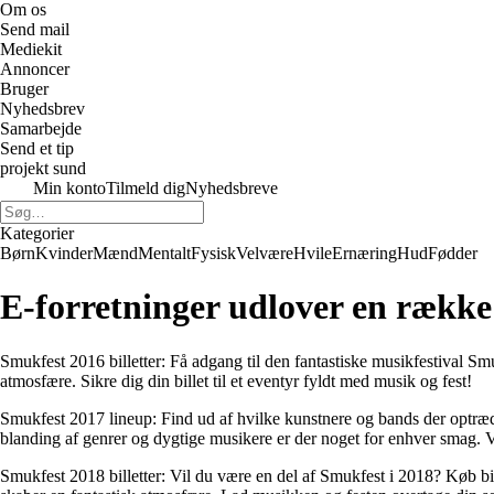
Om os
Send mail
Mediekit
Annoncer
Bruger
Nyhedsbrev
Samarbejde
Send et tip
projekt sund
Min konto
Tilmeld dig
Nyhedsbreve
Kategorier
Børn
Kvinder
Mænd
Mentalt
Fysisk
Velvære
Hvile
Ernæring
Hud
Fødder
E-forretninger udlover en række 
Smukfest 2016 billetter: Få adgang til den fantastiske musikfestival Sm
atmosfære. Sikre dig din billet til et eventyr fyldt med musik og fest!
Smukfest 2017 lineup: Find ud af hvilke kunstnere og bands der optræd
blanding af genrer og dygtige musikere er der noget for enhver smag.
Smukfest 2018 billetter: Vil du være en del af Smukfest i 2018? Køb bil