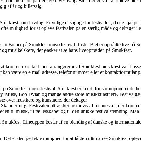
ukfest udelukkende på fredagen. Festivalgæster, der ønsker at opleve m
gig af år og billetsalg.
n Smukfest som frivillig. Frivillige er vigtige for festivalen, da de hjæl
ofte mulighed for at opleve festivalen på en særlig måde og deltager i e
stin Bieber på Smukfest musikfestival. Justin Bieber optrådte live på 
ber og musikelskere, der ønsker at se hans liveoptræden på Smukfest.
l at komme i kontakt med arrangørerne af Smukfest musikfestival. Disse
akt kan være en e-mail-adresse, telefonnummer eller et kontaktformular p
r på Smukfest musikfestival. Smukfest er kendt for sin imponerende lin
y, Muse, Bob Dylan og mange andre store musikkunstnere. Festivalgæste
ste over musikere og kunstnere, der deltager.
d Skanderborg. Festivalen tiltrækker tusindvis af mennesker, der komm
den til musik, til fællesskabet og til den unikke festivalstemning. Ma
 Smukfest. Lineuppen består af en blanding af danske og internationale n
er. Det er den perfekte mulighed for at få den ultimative Smukfest-opleve