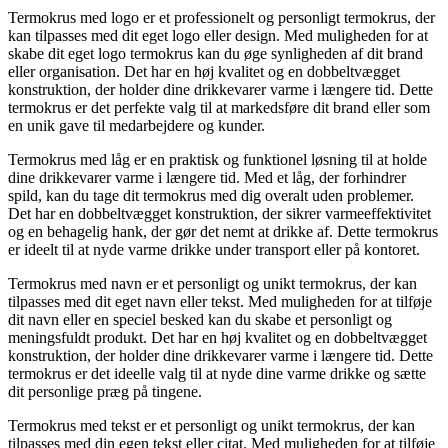
Termokrus med logo er et professionelt og personligt termokrus, der
kan tilpasses med dit eget logo eller design. Med muligheden for at
skabe dit eget logo termokrus kan du øge synligheden af dit brand
eller organisation. Det har en høj kvalitet og en dobbeltvægget
konstruktion, der holder dine drikkevarer varme i længere tid. Dette
termokrus er det perfekte valg til at markedsføre dit brand eller som
en unik gave til medarbejdere og kunder.
Termokrus med låg er en praktisk og funktionel løsning til at holde
dine drikkevarer varme i længere tid. Med et låg, der forhindrer
spild, kan du tage dit termokrus med dig overalt uden problemer.
Det har en dobbeltvægget konstruktion, der sikrer varmeeffektivitet
og en behagelig hank, der gør det nemt at drikke af. Dette termokrus
er ideelt til at nyde varme drikke under transport eller på kontoret.
Termokrus med navn er et personligt og unikt termokrus, der kan
tilpasses med dit eget navn eller tekst. Med muligheden for at tilføje
dit navn eller en speciel besked kan du skabe et personligt og
meningsfuldt produkt. Det har en høj kvalitet og en dobbeltvægget
konstruktion, der holder dine drikkevarer varme i længere tid. Dette
termokrus er det ideelle valg til at nyde dine varme drikke og sætte
dit personlige præg på tingene.
Termokrus med tekst er et personligt og unikt termokrus, der kan
tilpasses med din egen tekst eller citat. Med muligheden for at tilføje