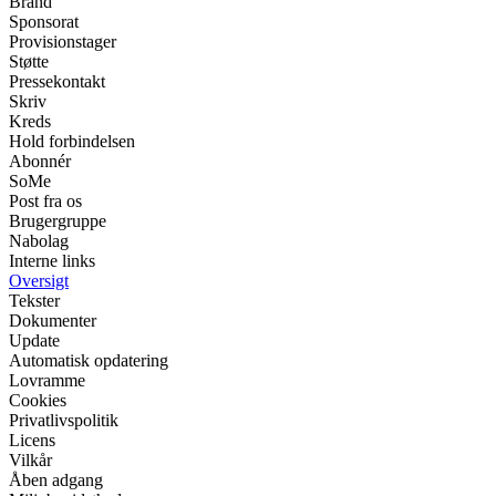
Brand
Sponsorat
Provisionstager
Støtte
Pressekontakt
Skriv
Kreds
Hold forbindelsen
Abonnér
SoMe
Post fra os
Brugergruppe
Nabolag
Interne links
Oversigt
Tekster
Dokumenter
Update
Automatisk opdatering
Lovramme
Cookies
Privatlivspolitik
Licens
Vilkår
Åben adgang