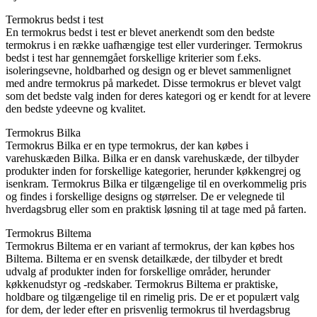
Termokrus bedst i test
En termokrus bedst i test er blevet anerkendt som den bedste
termokrus i en række uafhængige test eller vurderinger. Termokrus
bedst i test har gennemgået forskellige kriterier som f.eks.
isoleringsevne, holdbarhed og design og er blevet sammenlignet
med andre termokrus på markedet. Disse termokrus er blevet valgt
som det bedste valg inden for deres kategori og er kendt for at levere
den bedste ydeevne og kvalitet.
Termokrus Bilka
Termokrus Bilka er en type termokrus, der kan købes i
varehuskæden Bilka. Bilka er en dansk varehuskæde, der tilbyder
produkter inden for forskellige kategorier, herunder køkkengrej og
isenkram. Termokrus Bilka er tilgængelige til en overkommelig pris
og findes i forskellige designs og størrelser. De er velegnede til
hverdagsbrug eller som en praktisk løsning til at tage med på farten.
Termokrus Biltema
Termokrus Biltema er en variant af termokrus, der kan købes hos
Biltema. Biltema er en svensk detailkæde, der tilbyder et bredt
udvalg af produkter inden for forskellige områder, herunder
køkkenudstyr og -redskaber. Termokrus Biltema er praktiske,
holdbare og tilgængelige til en rimelig pris. De er et populært valg
for dem, der leder efter en prisvenlig termokrus til hverdagsbrug