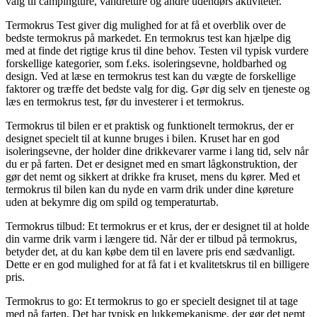
valg til campingture, vandreture og andre udendørs aktiviteter.
Termokrus Test giver dig mulighed for at få et overblik over de
bedste termokrus på markedet. En termokrus test kan hjælpe dig
med at finde det rigtige krus til dine behov. Testen vil typisk vurdere
forskellige kategorier, som f.eks. isoleringsevne, holdbarhed og
design. Ved at læse en termokrus test kan du vægte de forskellige
faktorer og træffe det bedste valg for dig. Gør dig selv en tjeneste og
læs en termokrus test, før du investerer i et termokrus.
Termokrus til bilen er et praktisk og funktionelt termokrus, der er
designet specielt til at kunne bruges i bilen. Kruset har en god
isoleringsevne, der holder dine drikkevarer varme i lang tid, selv når
du er på farten. Det er designet med en smart lågkonstruktion, der
gør det nemt og sikkert at drikke fra kruset, mens du kører. Med et
termokrus til bilen kan du nyde en varm drik under dine køreture
uden at bekymre dig om spild og temperaturtab.
Termokrus tilbud: Et termokrus er et krus, der er designet til at holde
din varme drik varm i længere tid. Når der er tilbud på termokrus,
betyder det, at du kan købe dem til en lavere pris end sædvanligt.
Dette er en god mulighed for at få fat i et kvalitetskrus til en billigere
pris.
Termokrus to go: Et termokrus to go er specielt designet til at tage
med på farten. Det har typisk en lukkemekanisme, der gør det nemt