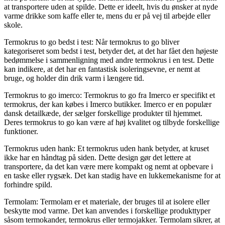
at transportere uden at spilde. Dette er ideelt, hvis du ønsker at nyde
varme drikke som kaffe eller te, mens du er på vej til arbejde eller
skole.
Termokrus to go bedst i test: Når termokrus to go bliver
kategoriseret som bedst i test, betyder det, at det har fået den højeste
bedømmelse i sammenligning med andre termokrus i en test. Dette
kan indikere, at det har en fantastisk isoleringsevne, er nemt at
bruge, og holder din drik varm i længere tid.
Termokrus to go imerco: Termokrus to go fra Imerco er specifikt et
termokrus, der kan købes i Imerco butikker. Imerco er en populær
dansk detailkæde, der sælger forskellige produkter til hjemmet.
Deres termokrus to go kan være af høj kvalitet og tilbyde forskellige
funktioner.
Termokrus uden hank: Et termokrus uden hank betyder, at kruset
ikke har en håndtag på siden. Dette design gør det lettere at
transportere, da det kan være mere kompakt og nemt at opbevare i
en taske eller rygsæk. Det kan stadig have en lukkemekanisme for at
forhindre spild.
Termolam: Termolam er et materiale, der bruges til at isolere eller
beskytte mod varme. Det kan anvendes i forskellige produkttyper
såsom termokander, termokrus eller termojakker. Termolam sikrer, at