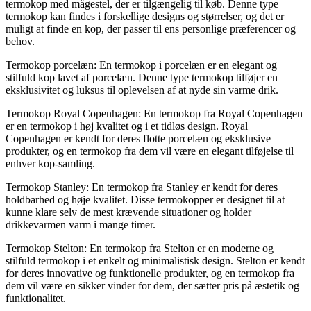
termokop med mågestel, der er tilgængelig til køb. Denne type
termokop kan findes i forskellige designs og størrelser, og det er
muligt at finde en kop, der passer til ens personlige præferencer og
behov.
Termokop porcelæn: En termokop i porcelæn er en elegant og
stilfuld kop lavet af porcelæn. Denne type termokop tilføjer en
eksklusivitet og luksus til oplevelsen af at nyde sin varme drik.
Termokop Royal Copenhagen: En termokop fra Royal Copenhagen
er en termokop i høj kvalitet og i et tidløs design. Royal
Copenhagen er kendt for deres flotte porcelæn og eksklusive
produkter, og en termokop fra dem vil være en elegant tilføjelse til
enhver kop-samling.
Termokop Stanley: En termokop fra Stanley er kendt for deres
holdbarhed og høje kvalitet. Disse termokopper er designet til at
kunne klare selv de mest krævende situationer og holder
drikkevarmen varm i mange timer.
Termokop Stelton: En termokop fra Stelton er en moderne og
stilfuld termokop i et enkelt og minimalistisk design. Stelton er kendt
for deres innovative og funktionelle produkter, og en termokop fra
dem vil være en sikker vinder for dem, der sætter pris på æstetik og
funktionalitet.