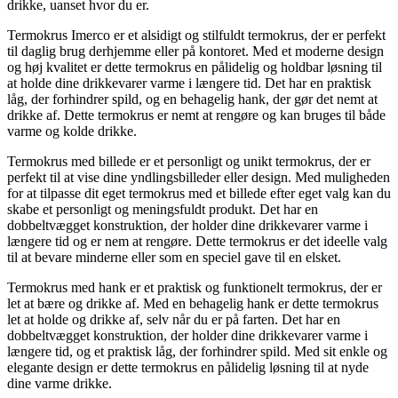
drikke, uanset hvor du er.
Termokrus Imerco er et alsidigt og stilfuldt termokrus, der er perfekt
til daglig brug derhjemme eller på kontoret. Med et moderne design
og høj kvalitet er dette termokrus en pålidelig og holdbar løsning til
at holde dine drikkevarer varme i længere tid. Det har en praktisk
låg, der forhindrer spild, og en behagelig hank, der gør det nemt at
drikke af. Dette termokrus er nemt at rengøre og kan bruges til både
varme og kolde drikke.
Termokrus med billede er et personligt og unikt termokrus, der er
perfekt til at vise dine yndlingsbilleder eller design. Med muligheden
for at tilpasse dit eget termokrus med et billede efter eget valg kan du
skabe et personligt og meningsfuldt produkt. Det har en
dobbeltvægget konstruktion, der holder dine drikkevarer varme i
længere tid og er nem at rengøre. Dette termokrus er det ideelle valg
til at bevare minderne eller som en speciel gave til en elsket.
Termokrus med hank er et praktisk og funktionelt termokrus, der er
let at bære og drikke af. Med en behagelig hank er dette termokrus
let at holde og drikke af, selv når du er på farten. Det har en
dobbeltvægget konstruktion, der holder dine drikkevarer varme i
længere tid, og et praktisk låg, der forhindrer spild. Med sit enkle og
elegante design er dette termokrus en pålidelig løsning til at nyde
dine varme drikke.