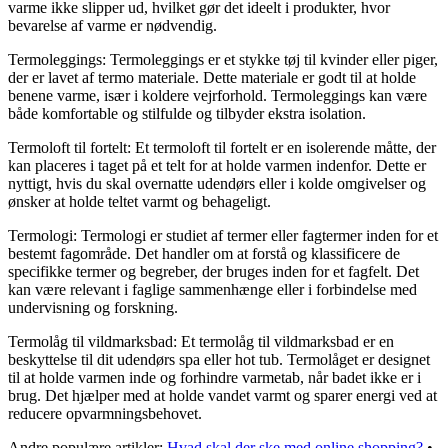
varme ikke slipper ud, hvilket gør det ideelt i produkter, hvor
bevarelse af varme er nødvendig.
Termoleggings: Termoleggings er et stykke tøj til kvinder eller piger,
der er lavet af termo materiale. Dette materiale er godt til at holde
benene varme, især i koldere vejrforhold. Termoleggings kan være
både komfortable og stilfulde og tilbyder ekstra isolation.
Termoloft til fortelt: Et termoloft til fortelt er en isolerende måtte, der
kan placeres i taget på et telt for at holde varmen indenfor. Dette er
nyttigt, hvis du skal overnatte udendørs eller i kolde omgivelser og
ønsker at holde teltet varmt og behageligt.
Termologi: Termologi er studiet af termer eller fagtermer inden for et
bestemt fagområde. Det handler om at forstå og klassificere de
specifikke termer og begreber, der bruges inden for et fagfelt. Det
kan være relevant i faglige sammenhænge eller i forbindelse med
undervisning og forskning.
Termolåg til vildmarksbad: Et termolåg til vildmarksbad er en
beskyttelse til dit udendørs spa eller hot tub. Termolåget er designet
til at holde varmen inde og forhindre varmetab, når badet ikke er i
brug. Det hjælper med at holde vandet varmt og sparer energi ved at
reducere opvarmningsbehovet.
Andre populære artikler:
Hvad skal der ske med online shopping?
•