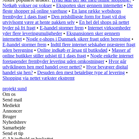
Netkøb vokser og vokser
•
Eksporten sker gennem internettet
•
De
fleste shopper på online varehuse
•
En lang række webshops
frembyder 1 dags fragt
•
Den prisbilligste form for fragt vil dog
utvivlsomt være at hente pakken selv
•
En hel del shops på nettet
byder på fri fragt
•
E-handel stormer frem
•
Internet virksomheder
yder flere leveringsmuligheder
•
Ekspansionen sker gennem
internettet
•
Nogle e-shops i Danmark sikrer fragt uden beregning
•
E-handel stormer frem
•
Indtil flere internet selskaber præsterer fragt
uden beregning
•
Online indkøb er årsag til butiksdød
•
Masser af
online butikker stiller udsigt til 1 dags fragt
•
Nogle enkelte internet
foretagender frembyder levering uden omkostninger
•
Hvor går
udviklingen hen med handel over nettet?
•
Hvor bevæger digital
handel sig hen?
•
Desuden den mest betalelige type af levering
•
Shopping via nettet vækster ekstremt
projekt sund
Om os
Send mail
Mediekit
Annoncer
Bruger
Nyhedsbrev
Samarbejde
Send et tip
© Alt indhold er beskyttet.