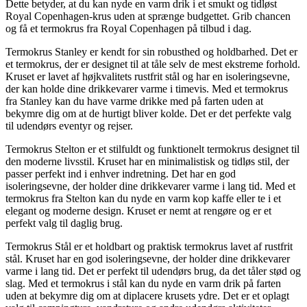
Dette betyder, at du kan nyde en varm drik i et smukt og tidløst
Royal Copenhagen-krus uden at sprænge budgettet. Grib chancen
og få et termokrus fra Royal Copenhagen på tilbud i dag.
Termokrus Stanley er kendt for sin robusthed og holdbarhed. Det er
et termokrus, der er designet til at tåle selv de mest ekstreme forhold.
Kruset er lavet af højkvalitets rustfrit stål og har en isoleringsevne,
der kan holde dine drikkevarer varme i timevis. Med et termokrus
fra Stanley kan du have varme drikke med på farten uden at
bekymre dig om at de hurtigt bliver kolde. Det er det perfekte valg
til udendørs eventyr og rejser.
Termokrus Stelton er et stilfuldt og funktionelt termokrus designet til
den moderne livsstil. Kruset har en minimalistisk og tidløs stil, der
passer perfekt ind i enhver indretning. Det har en god
isoleringsevne, der holder dine drikkevarer varme i lang tid. Med et
termokrus fra Stelton kan du nyde en varm kop kaffe eller te i et
elegant og moderne design. Kruset er nemt at rengøre og er et
perfekt valg til daglig brug.
Termokrus Stål er et holdbart og praktisk termokrus lavet af rustfrit
stål. Kruset har en god isoleringsevne, der holder dine drikkevarer
varme i lang tid. Det er perfekt til udendørs brug, da det tåler stød og
slag. Med et termokrus i stål kan du nyde en varm drik på farten
uden at bekymre dig om at diplacere krusets ydre. Det er et oplagt