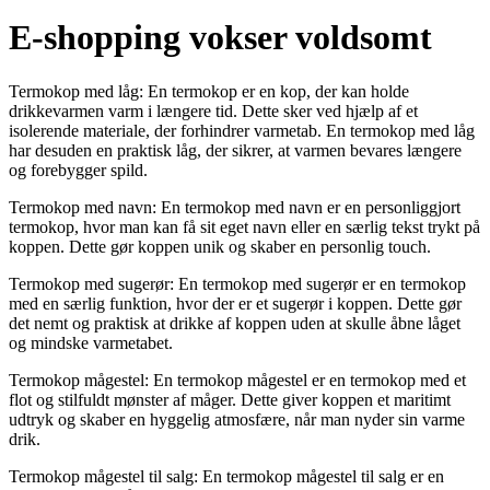
E-shopping vokser voldsomt
Termokop med låg: En termokop er en kop, der kan holde
drikkevarmen varm i længere tid. Dette sker ved hjælp af et
isolerende materiale, der forhindrer varmetab. En termokop med låg
har desuden en praktisk låg, der sikrer, at varmen bevares længere
og forebygger spild.
Termokop med navn: En termokop med navn er en personliggjort
termokop, hvor man kan få sit eget navn eller en særlig tekst trykt på
koppen. Dette gør koppen unik og skaber en personlig touch.
Termokop med sugerør: En termokop med sugerør er en termokop
med en særlig funktion, hvor der er et sugerør i koppen. Dette gør
det nemt og praktisk at drikke af koppen uden at skulle åbne låget
og mindske varmetabet.
Termokop mågestel: En termokop mågestel er en termokop med et
flot og stilfuldt mønster af måger. Dette giver koppen et maritimt
udtryk og skaber en hyggelig atmosfære, når man nyder sin varme
drik.
Termokop mågestel til salg: En termokop mågestel til salg er en