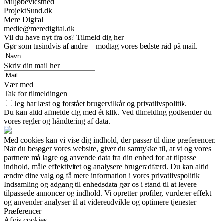
Miljøbevidsthed
ProjektSund.dk
Mere Digital
medie@meredigital.dk
Vil du have nyt fra os? Tilmeld dig her
Gør som tusindvis af andre – modtag vores bedste råd på mail.
Skriv din mail her
Vær med
Tak for tilmeldingen
Jeg har læst og forstået brugervilkår og privatlivspolitik.
Du kan altid afmelde dig med ét klik. Ved tilmelding godkender du
vores regler og håndtering af data.
Med cookies kan vi vise dig indhold, der passer til dine præferencer.
Når du besøger vores website, giver du samtykke til, at vi og vores
partnere må lagre og anvende data fra din enhed for at tilpasse
indhold, måle effektivitet og analysere brugeradfærd. Du kan altid
ændre dine valg og få mere information i vores privatlivspolitik
Indsamling og adgang til enhedsdata gør os i stand til at levere
tilpassede annoncer og indhold. Vi opretter profiler, vurderer effekt
og anvender analyser til at videreudvikle og optimere tjenester
Præferencer
Afvis cookies