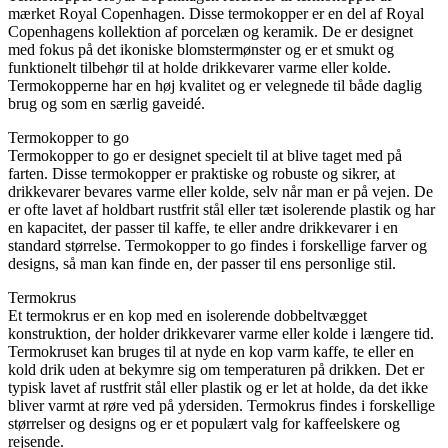
mærket Royal Copenhagen. Disse termokopper er en del af Royal
Copenhagens kollektion af porcelæn og keramik. De er designet
med fokus på det ikoniske blomstermønster og er et smukt og
funktionelt tilbehør til at holde drikkevarer varme eller kolde.
Termokopperne har en høj kvalitet og er velegnede til både daglig
brug og som en særlig gaveidé.
Termokopper to go
Termokopper to go er designet specielt til at blive taget med på
farten. Disse termokopper er praktiske og robuste og sikrer, at
drikkevarer bevares varme eller kolde, selv når man er på vejen. De
er ofte lavet af holdbart rustfrit stål eller tæt isolerende plastik og har
en kapacitet, der passer til kaffe, te eller andre drikkevarer i en
standard størrelse. Termokopper to go findes i forskellige farver og
designs, så man kan finde en, der passer til ens personlige stil.
Termokrus
Et termokrus er en kop med en isolerende dobbeltvægget
konstruktion, der holder drikkevarer varme eller kolde i længere tid.
Termokruset kan bruges til at nyde en kop varm kaffe, te eller en
kold drik uden at bekymre sig om temperaturen på drikken. Det er
typisk lavet af rustfrit stål eller plastik og er let at holde, da det ikke
bliver varmt at røre ved på ydersiden. Termokrus findes i forskellige
størrelser og designs og er et populært valg for kaffeelskere og
rejsende.