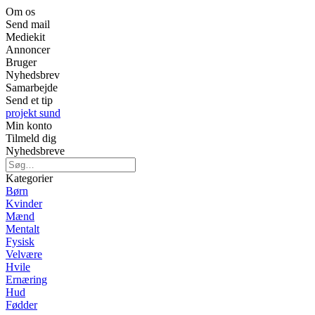
Om os
Send mail
Mediekit
Annoncer
Bruger
Nyhedsbrev
Samarbejde
Send et tip
projekt sund
Min konto
Tilmeld dig
Nyhedsbreve
Kategorier
Børn
Kvinder
Mænd
Mentalt
Fysisk
Velvære
Hvile
Ernæring
Hud
Fødder