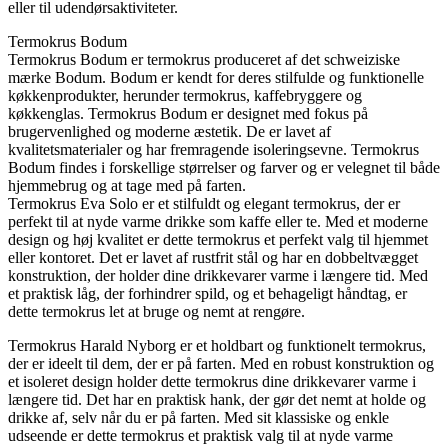
eller til udendørsaktiviteter.
Termokrus Bodum
Termokrus Bodum er termokrus produceret af det schweiziske
mærke Bodum. Bodum er kendt for deres stilfulde og funktionelle
køkkenprodukter, herunder termokrus, kaffebryggere og
køkkenglas. Termokrus Bodum er designet med fokus på
brugervenlighed og moderne æstetik. De er lavet af
kvalitetsmaterialer og har fremragende isoleringsevne. Termokrus
Bodum findes i forskellige størrelser og farver og er velegnet til både
hjemmebrug og at tage med på farten.
Termokrus Eva Solo er et stilfuldt og elegant termokrus, der er
perfekt til at nyde varme drikke som kaffe eller te. Med et moderne
design og høj kvalitet er dette termokrus et perfekt valg til hjemmet
eller kontoret. Det er lavet af rustfrit stål og har en dobbeltvægget
konstruktion, der holder dine drikkevarer varme i længere tid. Med
et praktisk låg, der forhindrer spild, og et behageligt håndtag, er
dette termokrus let at bruge og nemt at rengøre.
Termokrus Harald Nyborg er et holdbart og funktionelt termokrus,
der er ideelt til dem, der er på farten. Med en robust konstruktion og
et isoleret design holder dette termokrus dine drikkevarer varme i
længere tid. Det har en praktisk hank, der gør det nemt at holde og
drikke af, selv når du er på farten. Med sit klassiske og enkle
udseende er dette termokrus et praktisk valg til at nyde varme