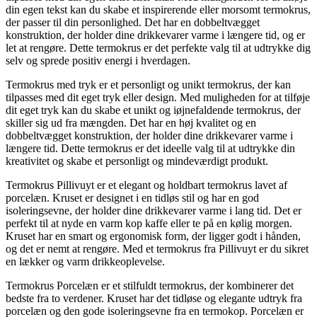
din egen tekst kan du skabe et inspirerende eller morsomt termokrus,
der passer til din personlighed. Det har en dobbeltvægget
konstruktion, der holder dine drikkevarer varme i længere tid, og er
let at rengøre. Dette termokrus er det perfekte valg til at udtrykke dig
selv og sprede positiv energi i hverdagen.
Termokrus med tryk er et personligt og unikt termokrus, der kan
tilpasses med dit eget tryk eller design. Med muligheden for at tilføje
dit eget tryk kan du skabe et unikt og iøjnefaldende termokrus, der
skiller sig ud fra mængden. Det har en høj kvalitet og en
dobbeltvægget konstruktion, der holder dine drikkevarer varme i
længere tid. Dette termokrus er det ideelle valg til at udtrykke din
kreativitet og skabe et personligt og mindeværdigt produkt.
Termokrus Pillivuyt er et elegant og holdbart termokrus lavet af
porcelæn. Kruset er designet i en tidløs stil og har en god
isoleringsevne, der holder dine drikkevarer varme i lang tid. Det er
perfekt til at nyde en varm kop kaffe eller te på en kølig morgen.
Kruset har en smart og ergonomisk form, der ligger godt i hånden,
og det er nemt at rengøre. Med et termokrus fra Pillivuyt er du sikret
en lækker og varm drikkeoplevelse.
Termokrus Porcelæn er et stilfuldt termokrus, der kombinerer det
bedste fra to verdener. Kruset har det tidløse og elegante udtryk fra
porcelæn og den gode isoleringsevne fra en termokop. Porcelæn er