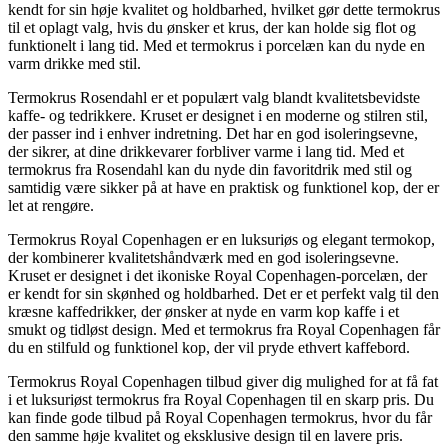
kendt for sin høje kvalitet og holdbarhed, hvilket gør dette termokrus
til et oplagt valg, hvis du ønsker et krus, der kan holde sig flot og
funktionelt i lang tid. Med et termokrus i porcelæn kan du nyde en
varm drikke med stil.
Termokrus Rosendahl er et populært valg blandt kvalitetsbevidste
kaffe- og tedrikkere. Kruset er designet i en moderne og stilren stil,
der passer ind i enhver indretning. Det har en god isoleringsevne,
der sikrer, at dine drikkevarer forbliver varme i lang tid. Med et
termokrus fra Rosendahl kan du nyde din favoritdrik med stil og
samtidig være sikker på at have en praktisk og funktionel kop, der er
let at rengøre.
Termokrus Royal Copenhagen er en luksuriøs og elegant termokop,
der kombinerer kvalitetshåndværk med en god isoleringsevne.
Kruset er designet i det ikoniske Royal Copenhagen-porcelæn, der
er kendt for sin skønhed og holdbarhed. Det er et perfekt valg til den
kræsne kaffedrikker, der ønsker at nyde en varm kop kaffe i et
smukt og tidløst design. Med et termokrus fra Royal Copenhagen får
du en stilfuld og funktionel kop, der vil pryde ethvert kaffebord.
Termokrus Royal Copenhagen tilbud giver dig mulighed for at få fat
i et luksuriøst termokrus fra Royal Copenhagen til en skarp pris. Du
kan finde gode tilbud på Royal Copenhagen termokrus, hvor du får
den samme høje kvalitet og eksklusive design til en lavere pris.