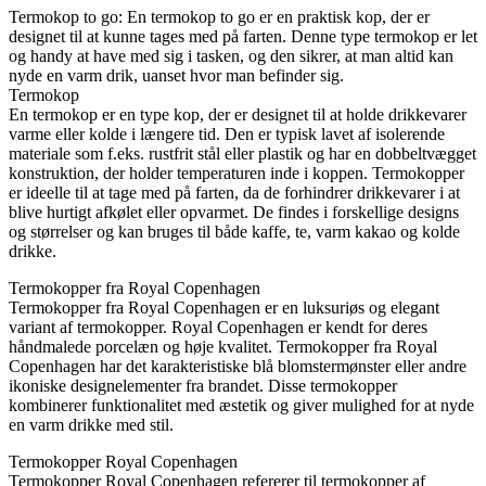
Termokop to go: En termokop to go er en praktisk kop, der er
designet til at kunne tages med på farten. Denne type termokop er let
og handy at have med sig i tasken, og den sikrer, at man altid kan
nyde en varm drik, uanset hvor man befinder sig.
Termokop
En termokop er en type kop, der er designet til at holde drikkevarer
varme eller kolde i længere tid. Den er typisk lavet af isolerende
materiale som f.eks. rustfrit stål eller plastik og har en dobbeltvægget
konstruktion, der holder temperaturen inde i koppen. Termokopper
er ideelle til at tage med på farten, da de forhindrer drikkevarer i at
blive hurtigt afkølet eller opvarmet. De findes i forskellige designs
og størrelser og kan bruges til både kaffe, te, varm kakao og kolde
drikke.
Termokopper fra Royal Copenhagen
Termokopper fra Royal Copenhagen er en luksuriøs og elegant
variant af termokopper. Royal Copenhagen er kendt for deres
håndmalede porcelæn og høje kvalitet. Termokopper fra Royal
Copenhagen har det karakteristiske blå blomstermønster eller andre
ikoniske designelementer fra brandet. Disse termokopper
kombinerer funktionalitet med æstetik og giver mulighed for at nyde
en varm drikke med stil.
Termokopper Royal Copenhagen
Termokopper Royal Copenhagen refererer til termokopper af