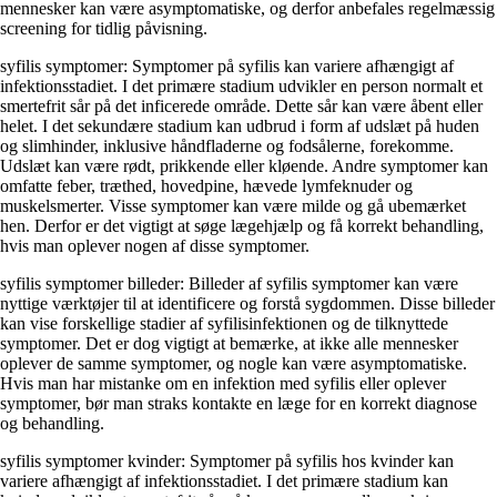
mennesker kan være asymptomatiske, og derfor anbefales regelmæssig
screening for tidlig påvisning.
syfilis symptomer: Symptomer på syfilis kan variere afhængigt af
infektionsstadiet. I det primære stadium udvikler en person normalt et
smertefrit sår på det inficerede område. Dette sår kan være åbent eller
helet. I det sekundære stadium kan udbrud i form af udslæt på huden
og slimhinder, inklusive håndfladerne og fodsålerne, forekomme.
Udslæt kan være rødt, prikkende eller kløende. Andre symptomer kan
omfatte feber, træthed, hovedpine, hævede lymfeknuder og
muskelsmerter. Visse symptomer kan være milde og gå ubemærket
hen. Derfor er det vigtigt at søge lægehjælp og få korrekt behandling,
hvis man oplever nogen af disse symptomer.
syfilis symptomer billeder: Billeder af syfilis symptomer kan være
nyttige værktøjer til at identificere og forstå sygdommen. Disse billeder
kan vise forskellige stadier af syfilisinfektionen og de tilknyttede
symptomer. Det er dog vigtigt at bemærke, at ikke alle mennesker
oplever de samme symptomer, og nogle kan være asymptomatiske.
Hvis man har mistanke om en infektion med syfilis eller oplever
symptomer, bør man straks kontakte en læge for en korrekt diagnose
og behandling.
syfilis symptomer kvinder: Symptomer på syfilis hos kvinder kan
variere afhængigt af infektionsstadiet. I det primære stadium kan