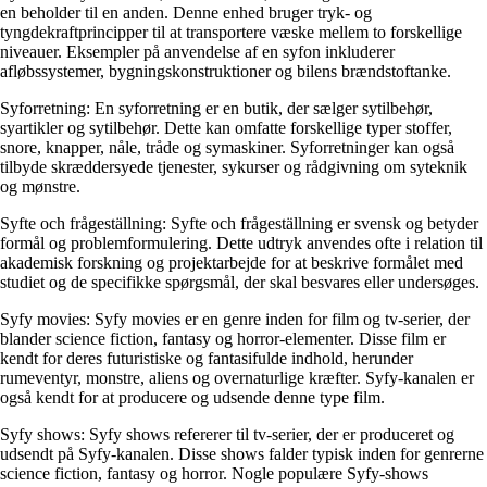
en beholder til en anden. Denne enhed bruger tryk- og
tyngdekraftprincipper til at transportere væske mellem to forskellige
niveauer. Eksempler på anvendelse af en syfon inkluderer
afløbssystemer, bygningskonstruktioner og bilens brændstoftanke.
Syforretning: En syforretning er en butik, der sælger sytilbehør,
syartikler og sytilbehør. Dette kan omfatte forskellige typer stoffer,
snore, knapper, nåle, tråde og symaskiner. Syforretninger kan også
tilbyde skræddersyede tjenester, sykurser og rådgivning om syteknik
og mønstre.
Syfte och frågeställning: Syfte och frågeställning er svensk og betyder
formål og problemformulering. Dette udtryk anvendes ofte i relation til
akademisk forskning og projektarbejde for at beskrive formålet med
studiet og de specifikke spørgsmål, der skal besvares eller undersøges.
Syfy movies: Syfy movies er en genre inden for film og tv-serier, der
blander science fiction, fantasy og horror-elementer. Disse film er
kendt for deres futuristiske og fantasifulde indhold, herunder
rumeventyr, monstre, aliens og overnaturlige kræfter. Syfy-kanalen er
også kendt for at producere og udsende denne type film.
Syfy shows: Syfy shows refererer til tv-serier, der er produceret og
udsendt på Syfy-kanalen. Disse shows falder typisk inden for genrerne
science fiction, fantasy og horror. Nogle populære Syfy-shows