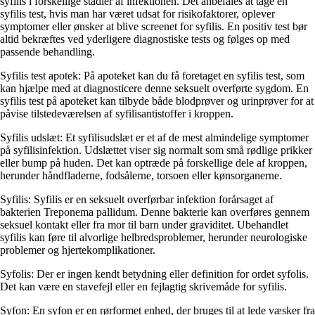
syfilis i forskellige stadier af infektionen. Det anbefales at tage en
syfilis test, hvis man har været udsat for risikofaktorer, oplever
symptomer eller ønsker at blive screenet for syfilis. En positiv test bør
altid bekræftes ved yderligere diagnostiske tests og følges op med
passende behandling.
Syfilis test apotek: På apoteket kan du få foretaget en syfilis test, som
kan hjælpe med at diagnosticere denne seksuelt overførte sygdom. En
syfilis test på apoteket kan tilbyde både blodprøver og urinprøver for at
påvise tilstedeværelsen af ​​syfilisantistoffer i kroppen.
Syfilis udslæt: Et syfilisudslæt er et af de mest almindelige symptomer
på syfilisinfektion. Udslættet viser sig normalt som små rødlige prikker
eller bump på huden. Det kan optræde på forskellige dele af kroppen,
herunder håndfladerne, fodsålerne, torsoen eller kønsorganerne.
Syfilis: Syfilis er en seksuelt overførbar infektion forårsaget af
bakterien Treponema pallidum. Denne bakterie kan overføres gennem
seksuel kontakt eller fra mor til barn under graviditet. Ubehandlet
syfilis kan føre til alvorlige helbredsproblemer, herunder neurologiske
problemer og hjertekomplikationer.
Syfolis: Der er ingen kendt betydning eller definition for ordet syfolis.
Det kan være en stavefejl eller en fejlagtig skrivemåde for syfilis.
Syfon: En syfon er en rørformet enhed, der bruges til at lede væsker fra