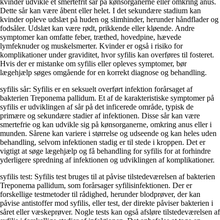
kvinder udvikle et smertefrit sår på kønsorganerne eller omkring anus.
Dette sår kan være åbent eller helet. I det sekundære stadium kan
kvinder opleve udslæt på huden og slimhinder, herunder håndflader og
fodsåler. Udslæt kan være rødt, prikkende eller kløende. Andre
symptomer kan omfatte feber, træthed, hovedpine, hævede
lymfeknuder og muskelsmerter. Kvinder er også i risiko for
komplikationer under graviditet, hvor syfilis kan overføres til fosteret.
Hvis der er mistanke om syfilis eller opleves symptomer, bør
lægehjælp søges omgående for en korrekt diagnose og behandling.
syfilis sår: Syfilis er en seksuelt overført infektion forårsaget af
bakterien Treponema pallidum. Et af de karakteristiske symptomer på
syfilis er udviklingen af sår på det inficerede område, typisk de
primære og sekundære stadier af infektionen. Disse sår kan være
smertefrie og kan udvikle sig på kønsorganerne, omkring anus eller i
munden. Sårene kan variere i størrelse og udseende og kan heles uden
behandling, selvom infektionen stadig er til stede i kroppen. Det er
vigtigt at søge lægehjælp og få behandling for syfilis for at forhindre
yderligere spredning af infektionen og udviklingen af komplikationer.
syfilis test: Syfilis test bruges til at påvise tilstedeværelsen af bakterien
Treponema pallidum, som forårsager syfilisinfektionen. Der er
forskellige testmetoder til rådighed, herunder blodprøver, der kan
påvise antistoffer mod syfilis, eller test, der direkte påviser bakterien i
såret eller væskeprøver. Nogle tests kan også afsløre tilstedeværelsen af