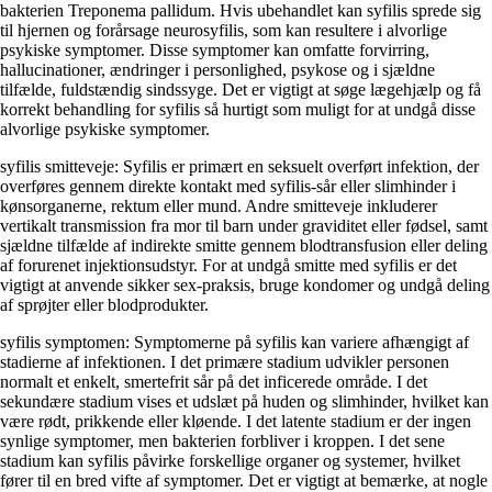
bakterien Treponema pallidum. Hvis ubehandlet kan syfilis sprede sig
til hjernen og forårsage neurosyfilis, som kan resultere i alvorlige
psykiske symptomer. Disse symptomer kan omfatte forvirring,
hallucinationer, ændringer i personlighed, psykose og i sjældne
tilfælde, fuldstændig sindssyge. Det er vigtigt at søge lægehjælp og få
korrekt behandling for syfilis så hurtigt som muligt for at undgå disse
alvorlige psykiske symptomer.
syfilis smitteveje: Syfilis er primært en seksuelt overført infektion, der
overføres gennem direkte kontakt med syfilis-sår eller slimhinder i
kønsorganerne, rektum eller mund. Andre smitteveje inkluderer
vertikalt transmission fra mor til barn under graviditet eller fødsel, samt
sjældne tilfælde af indirekte smitte gennem blodtransfusion eller deling
af forurenet injektionsudstyr. For at undgå smitte med syfilis er det
vigtigt at anvende sikker sex-praksis, bruge kondomer og undgå deling
af sprøjter eller blodprodukter.
syfilis symptomen: Symptomerne på syfilis kan variere afhængigt af
stadierne af infektionen. I det primære stadium udvikler personen
normalt et enkelt, smertefrit sår på det inficerede område. I det
sekundære stadium vises et udslæt på huden og slimhinder, hvilket kan
være rødt, prikkende eller kløende. I det latente stadium er der ingen
synlige symptomer, men bakterien forbliver i kroppen. I det sene
stadium kan syfilis påvirke forskellige organer og systemer, hvilket
fører til en bred vifte af symptomer. Det er vigtigt at bemærke, at nogle