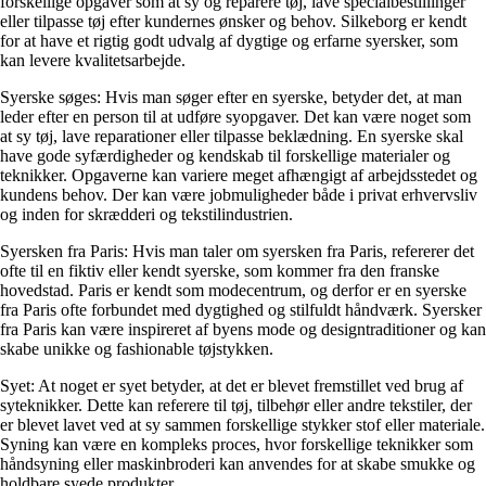
forskellige opgaver som at sy og reparere tøj, lave specialbestillinger
eller tilpasse tøj efter kundernes ønsker og behov. Silkeborg er kendt
for at have et rigtig godt udvalg af dygtige og erfarne syersker, som
kan levere kvalitetsarbejde.
Syerske søges: Hvis man søger efter en syerske, betyder det, at man
leder efter en person til at udføre syopgaver. Det kan være noget som
at sy tøj, lave reparationer eller tilpasse beklædning. En syerske skal
have gode syfærdigheder og kendskab til forskellige materialer og
teknikker. Opgaverne kan variere meget afhængigt af arbejdsstedet og
kundens behov. Der kan være jobmuligheder både i privat erhvervsliv
og inden for skrædderi og tekstilindustrien.
Syersken fra Paris: Hvis man taler om syersken fra Paris, refererer det
ofte til en fiktiv eller kendt syerske, som kommer fra den franske
hovedstad. Paris er kendt som modecentrum, og derfor er en syerske
fra Paris ofte forbundet med dygtighed og stilfuldt håndværk. Syersker
fra Paris kan være inspireret af byens mode og designtraditioner og kan
skabe unikke og fashionable tøjstykken.
Syet: At noget er syet betyder, at det er blevet fremstillet ved brug af
syteknikker. Dette kan referere til tøj, tilbehør eller andre tekstiler, der
er blevet lavet ved at sy sammen forskellige stykker stof eller materiale.
Syning kan være en kompleks proces, hvor forskellige teknikker som
håndsyning eller maskinbroderi kan anvendes for at skabe smukke og
holdbare syede produkter.