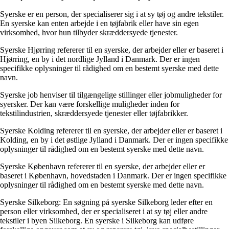
Syerske er en person, der specialiserer sig i at sy tøj og andre tekstiler.
En syerske kan enten arbejde i en tøjfabrik eller have sin egen
virksomhed, hvor hun tilbyder skræddersyede tjenester.
Syerske Hjørring refererer til en syerske, der arbejder eller er baseret i
Hjørring, en by i det nordlige Jylland i Danmark. Der er ingen
specifikke oplysninger til rådighed om en bestemt syerske med dette
navn.
Syerske job henviser til tilgængelige stillinger eller jobmuligheder for
syersker. Der kan være forskellige muligheder inden for
tekstilindustrien, skræddersyede tjenester eller tøjfabrikker.
Syerske Kolding refererer til en syerske, der arbejder eller er baseret i
Kolding, en by i det østlige Jylland i Danmark. Der er ingen specifikke
oplysninger til rådighed om en bestemt syerske med dette navn.
Syerske København refererer til en syerske, der arbejder eller er
baseret i København, hovedstaden i Danmark. Der er ingen specifikke
oplysninger til rådighed om en bestemt syerske med dette navn.
Syerske Silkeborg: En søgning på syerske Silkeborg leder efter en
person eller virksomhed, der er specialiseret i at sy tøj eller andre
tekstiler i byen Silkeborg. En syerske i Silkeborg kan udføre