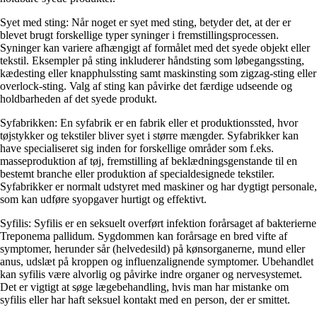
Syet med sting: Når noget er syet med sting, betyder det, at der er
blevet brugt forskellige typer syninger i fremstillingsprocessen.
Syninger kan variere afhængigt af formålet med det syede objekt eller
tekstil. Eksempler på sting inkluderer håndsting som løbegangssting,
kædesting eller knapphulssting samt maskinsting som zigzag-sting eller
overlock-sting. Valg af sting kan påvirke det færdige udseende og
holdbarheden af det syede produkt.
Syfabrikken: En syfabrik er en fabrik eller et produktionssted, hvor
tøjstykker og tekstiler bliver syet i større mængder. Syfabrikker kan
have specialiseret sig inden for forskellige områder som f.eks.
masseproduktion af tøj, fremstilling af beklædningsgenstande til en
bestemt branche eller produktion af specialdesignede tekstiler.
Syfabrikker er normalt udstyret med maskiner og har dygtigt personale,
som kan udføre syopgaver hurtigt og effektivt.
Syfilis: Syfilis er en seksuelt overført infektion forårsaget af bakterierne
Treponema pallidum. Sygdommen kan forårsage en bred vifte af
symptomer, herunder sår (helvedesild) på kønsorganerne, mund eller
anus, udslæt på kroppen og influenzalignende symptomer. Ubehandlet
kan syfilis være alvorlig og påvirke indre organer og nervesystemet.
Det er vigtigt at søge lægebehandling, hvis man har mistanke om
syfilis eller har haft seksuel kontakt med en person, der er smittet.