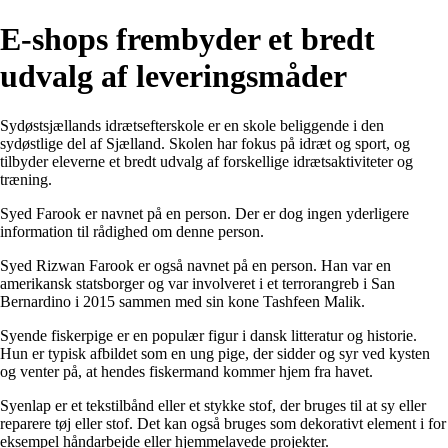
E-shops frembyder et bredt
udvalg af leveringsmåder
Sydøstsjællands idrætsefterskole er en skole beliggende i den
sydøstlige del af Sjælland. Skolen har fokus på idræt og sport, og
tilbyder eleverne et bredt udvalg af forskellige idrætsaktiviteter og
træning.
Syed Farook er navnet på en person. Der er dog ingen yderligere
information til rådighed om denne person.
Syed Rizwan Farook er også navnet på en person. Han var en
amerikansk statsborger og var involveret i et terrorangreb i San
Bernardino i 2015 sammen med sin kone Tashfeen Malik.
Syende fiskerpige er en populær figur i dansk litteratur og historie.
Hun er typisk afbildet som en ung pige, der sidder og syr ved kysten
og venter på, at hendes fiskermand kommer hjem fra havet.
Syenlap er et tekstilbånd eller et stykke stof, der bruges til at sy eller
reparere tøj eller stof. Det kan også bruges som dekorativt element i for
eksempel håndarbejde eller hjemmelavede projekter.