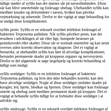
tidlige stadier af syfilis kan der dannes sår på næseslimhinden. Disse
sår kan blive smertefulde og forårsage ubehag. Ubehandlet syfilis kan
medføre knuder og deformiteter i næsen, hvilket kan påvirke
vejrtrækning og udseende. Derfor er det vigtigt at søge behandling for
at undgå disse komplikationer.
syfilis penis: Syfilis er en seksuelt overført infektion forårsaget af
bakterien Treponema pallidum. Når syfilis påvirker penis, kan det
resultere i udviklingen af sår eller lige, humpede læsioner på
penishovedet eller skaftet. Disse sår er normalt smertefrie og kan nemt
overses uden korrekt observation og diagnose. Det er vigtigt at
bemærke, at ubehandlet syfilis kan føre til alvorlige komplikationer,
herunder permanente skader på kroppens organer og nervesystem.
Derfor er det afgørende at søge lægehjælp og korrekt behandling så
tidligt som muligt.
syfilis senfølger: Syfilis er en infektion forårsaget af bakterien
Treponema pallidum, og hvis den ikke behandles korrekt, kan den
have alvorlige senfølger. Nogle af disse senfølger omfatter skader på
knogler, led, hjerte, blodkar og hjernen. Disse senfølger kan forårsage
smerte og ubehag samt medføre permanent skade på kroppen. Det er
vigtigt at behandle syfilis tidligt for at forhindre disse senfølger i at
udvikle sig.
syfilis sindssyge: Syfilis er en seksuelt overført infektion forårsaget af