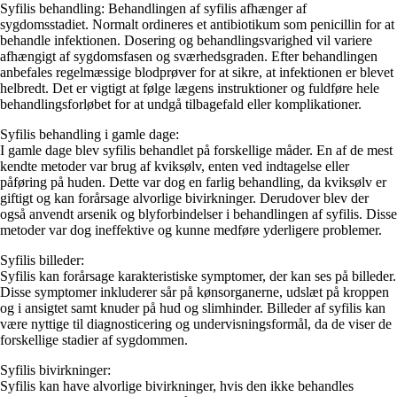
Syfilis behandling: Behandlingen af syfilis afhænger af
sygdomsstadiet. Normalt ordineres et antibiotikum som penicillin for at
behandle infektionen. Dosering og behandlingsvarighed vil variere
afhængigt af sygdomsfasen og sværhedsgraden. Efter behandlingen
anbefales regelmæssige blodprøver for at sikre, at infektionen er blevet
helbredt. Det er vigtigt at følge lægens instruktioner og fuldføre hele
behandlingsforløbet for at undgå tilbagefald eller komplikationer.
Syfilis behandling i gamle dage:
I gamle dage blev syfilis behandlet på forskellige måder. En af de mest
kendte metoder var brug af kviksølv, enten ved indtagelse eller
påføring på huden. Dette var dog en farlig behandling, da kviksølv er
giftigt og kan forårsage alvorlige bivirkninger. Derudover blev der
også anvendt arsenik og blyforbindelser i behandlingen af syfilis. Disse
metoder var dog ineffektive og kunne medføre yderligere problemer.
Syfilis billeder:
Syfilis kan forårsage karakteristiske symptomer, der kan ses på billeder.
Disse symptomer inkluderer sår på kønsorganerne, udslæt på kroppen
og i ansigtet samt knuder på hud og slimhinder. Billeder af syfilis kan
være nyttige til diagnosticering og undervisningsformål, da de viser de
forskellige stadier af sygdommen.
Syfilis bivirkninger:
Syfilis kan have alvorlige bivirkninger, hvis den ikke behandles