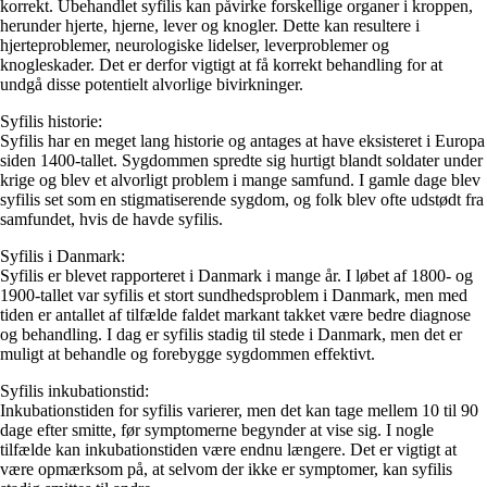
korrekt. Ubehandlet syfilis kan påvirke forskellige organer i kroppen,
herunder hjerte, hjerne, lever og knogler. Dette kan resultere i
hjerteproblemer, neurologiske lidelser, leverproblemer og
knogleskader. Det er derfor vigtigt at få korrekt behandling for at
undgå disse potentielt alvorlige bivirkninger.
Syfilis historie:
Syfilis har en meget lang historie og antages at have eksisteret i Europa
siden 1400-tallet. Sygdommen spredte sig hurtigt blandt soldater under
krige og blev et alvorligt problem i mange samfund. I gamle dage blev
syfilis set som en stigmatiserende sygdom, og folk blev ofte udstødt fra
samfundet, hvis de havde syfilis.
Syfilis i Danmark:
Syfilis er blevet rapporteret i Danmark i mange år. I løbet af 1800- og
1900-tallet var syfilis et stort sundhedsproblem i Danmark, men med
tiden er antallet af tilfælde faldet markant takket være bedre diagnose
og behandling. I dag er syfilis stadig til stede i Danmark, men det er
muligt at behandle og forebygge sygdommen effektivt.
Syfilis inkubationstid:
Inkubationstiden for syfilis varierer, men det kan tage mellem 10 til 90
dage efter smitte, før symptomerne begynder at vise sig. I nogle
tilfælde kan inkubationstiden være endnu længere. Det er vigtigt at
være opmærksom på, at selvom der ikke er symptomer, kan syfilis