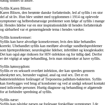
stadig smittes til andre.
Syfilis Karen Blixen:
Karen Blixen, den berømte danske forfatterinde, led af syfilis i en stor
del af sit liv. Hun blev smittet med sygdommen i 1914 og oplevede
symptomer og helbredsmæssige problemer som følge af syfilis i mange
år. Hendes lidelse var en stor inspirationskilde til hendes forfatterskab
og sårbarhed var et gennemgående tema i hendes værker.
Syfilis konsekvenser:
Syfilis kan have alvorlige konsekvenser, hvis den ikke behandles
korrekt. Ubehandlet syfilis kan medføre alvorlige sundhedsproblemer
som hjerteproblemer, neurologiske lidelser, infertilitet og knogleskader.
Det kan også øge risikoen for HIV-infektion og for tidlig død. Derfor
er det vigtigt at søge behandling, hvis man mistænker at have syfilis.
Syfilis kønssygdom:
Syfilis er en seksuelt overført infektion, der kan spredes gennem
ubeskyttet sex, herunder vaginal, anal og oral sex. Det er en
bakterieinfektion forårsaget af Treponema pallidum-bakterien. Syfilis
kan forebygges ved brug af kondomer og ved at undgå seksuel kontakt
med inficerede personer. Hurtig diagnose og behandling er afgørende
for at forhindre spredning af syfilis.
Syfilis næse:
Syfilis kan påvirke næsen og forårsage forskellige symptomer. I de