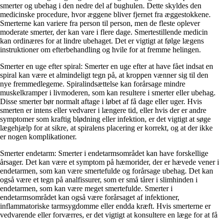
smerter og ubehag i den nedre del af bughulen. Dette skyldes den
medicinske procedure, hvor æggene bliver fjernet fra æggestokkene.
Smerterne kan variere fra person til person, men de fleste oplever
moderate smerter, der kan vare i flere dage. Smertestillende medicin
kan ordinæres for at lindre ubehaget. Det er vigtigt at følge lægens
instruktioner om efterbehandling og hvile for at fremme helingen.
Smerter en uge efter spiral: Smerter en uge efter at have fået indsat en
spiral kan være et almindeligt tegn på, at kroppen vænner sig til den
nye fremmedlegeme. Spiralindsættelse kan forårsage mindre
muskelkramper i livmoderen, som kan resultere i smerter eller ubehag.
Disse smerter bør normalt aftage i løbet af få dage eller uger. Hvis
smerten er intens eller vedvarer i længere tid, eller hvis der er andre
symptomer som kraftig blødning eller infektion, er det vigtigt at søge
lægehjælp for at sikre, at spiralens placering er korrekt, og at der ikke
er nogen komplikationer.
Smerter endetarm: Smerter i endetarmsområdet kan have forskellige
årsager. Det kan være et symptom på hæmorider, der er hævede vener i
endetarmen, som kan være smertefulde og forårsage ubehag. Det kan
også være et tegn på analfissurer, som er små tårer i slimhinden i
endetarmen, som kan være meget smertefulde. Smerter i
endetarmsområdet kan også være forårsaget af infektioner,
inflammatoriske tarmsygdomme eller endda kræft. Hvis smerterne er
vedvarende eller forværres, er det vigtigt at konsultere en læge for at få