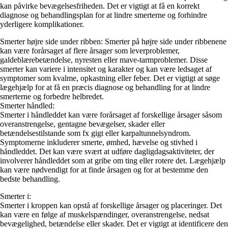
kan påvirke bevægelsesfriheden. Det er vigtigt at få en korrekt
diagnose og behandlingsplan for at lindre smerterne og forhindre
yderligere komplikationer.
Smerter højre side under ribben: Smerter på højre side under ribbenene
kan være forårsaget af flere årsager som leverproblemer,
galdeblærebetændelse, nyresten eller mave-tarmproblemer. Disse
smerter kan variere i intensitet og karakter og kan være ledsaget af
symptomer som kvalme, opkastning eller feber. Det er vigtigt at søge
lægehjælp for at få en præcis diagnose og behandling for at lindre
smerterne og forbedre helbredet.
Smerter håndled:
Smerter i håndleddet kan være forårsaget af forskellige årsager såsom
overanstrengelse, gentagne bevægelser, skader eller
betændelsestilstande som fx gigt eller karpaltunnelsyndrom.
Symptomerne inkluderer smerte, ømhed, hævelse og stivhed i
håndleddet. Det kan være svært at udføre dagligdagsaktiviteter, der
involverer håndleddet som at gribe om ting eller rotere det. Lægehjælp
kan være nødvendigt for at finde årsagen og for at bestemme den
bedste behandling.
Smerter i:
Smerter i kroppen kan opstå af forskellige årsager og placeringer. Det
kan være en følge af muskelspændinger, overanstrengelse, nedsat
bevægelighed, betændelse eller skader. Det er vigtigt at identificere den