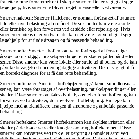
fra lette ømme fornemmelser til skarpe smerter. Det er vigtigt at søge
lægehjælp, hvis smerterne bliver meget intense eller vedvarende.
Smerter haleben: Smerter i halebenet er normalt forårsaget af traumer,
fald eller overbelastning af området. Disse smerter kan være akutte
eller kroniske og kan forværres ved at sidde eller rejse sig op. Hvis
smerten er intens eller vedvarende, kan det være nødvendigt at søge
lægehjælp for at finde årsagen og få passende behandling.
Smerter hofte: Smerter i hoften kan være forårsaget af forskellige
årsager som slidgigt, muskelspændinger eller skader på ledbånd eller
sener. Disse smerter kan være lokale eller stråle ud til benet, og de kan
påvirke bevægelsesfriheden og daglige aktiviteter. Det er vigtigt at få
en korrekt diagnose for at få den rette behandling.
Smerter hoftebøjer: Smerter i hoftebøjeren, også kendt som iliopsoas-
senen, kan være forårsaget af overbelastning, muskelspændinger eller
skader. Disse smerter kan føles dybt i lysken eller foran hoften og kan
forværres ved aktiviteter, der involverer hoftebøjning. En læge kan
hjælpe med at identificere årsagen til smerterne og anbefale passende
behandling.
Smerter hoftekam: Smerter i hoftekammen kan skyldes irritation eller
skader på de bløde væv eller knogler omkring hoftekammen. Disse
smerter kan forværres ved tryk eller berøring af området samt ved
aktiviteter, der involverer hoftebenet og hoften. Det er vigtigt at søge