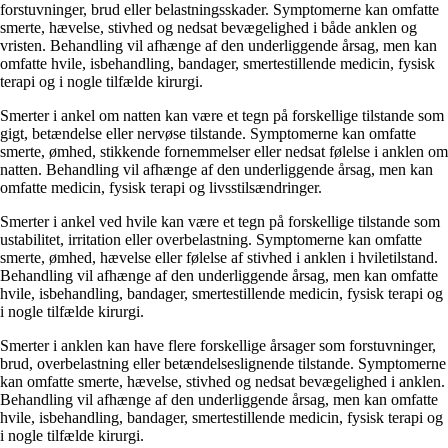
forstuvninger, brud eller belastningsskader. Symptomerne kan omfatte
smerte, hævelse, stivhed og nedsat bevægelighed i både anklen og
vristen. Behandling vil afhænge af den underliggende årsag, men kan
omfatte hvile, isbehandling, bandager, smertestillende medicin, fysisk
terapi og i nogle tilfælde kirurgi.
Smerter i ankel om natten kan være et tegn på forskellige tilstande som
gigt, betændelse eller nervøse tilstande. Symptomerne kan omfatte
smerte, ømhed, stikkende fornemmelser eller nedsat følelse i anklen om
natten. Behandling vil afhænge af den underliggende årsag, men kan
omfatte medicin, fysisk terapi og livsstilsændringer.
Smerter i ankel ved hvile kan være et tegn på forskellige tilstande som
ustabilitet, irritation eller overbelastning. Symptomerne kan omfatte
smerte, ømhed, hævelse eller følelse af stivhed i anklen i hviletilstand.
Behandling vil afhænge af den underliggende årsag, men kan omfatte
hvile, isbehandling, bandager, smertestillende medicin, fysisk terapi og
i nogle tilfælde kirurgi.
Smerter i anklen kan have flere forskellige årsager som forstuvninger,
brud, overbelastning eller betændelseslignende tilstande. Symptomerne
kan omfatte smerte, hævelse, stivhed og nedsat bevægelighed i anklen.
Behandling vil afhænge af den underliggende årsag, men kan omfatte
hvile, isbehandling, bandager, smertestillende medicin, fysisk terapi og
i nogle tilfælde kirurgi.