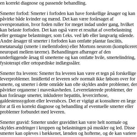
en korrekt diagnose og passende behandling.
Smerter forfod: Smerter i forfoden kan have forskellige årsager og kan
påvirke både kvinder og mænd. Det kan være forårsaget af
overspronation, hvor foden ruller for meget indad under gang, hvilket
kan belaste forfoden. Det kan også være et resultat af overbelastning
eller gentagne belastninger, som f.eks. ved løb eller langvarig stående.
Andre årsager til smerter i forfoden kan omfatte plantar fasciitis,
metatarsalgi (smerte i mellemfoden) eller Mortons neurom (kompliceret
neuropati mellem tæerne). Behandlingen afhænger af den
underliggende årsag til smerterne og kan omfatte hvile, smertelindring,
fysioterapi eller ortopædiske indlægssåler.
Smerter fra leveren: Smerter fra leveren kan være et tegn på forskellige
leverproblemer. Imidlertid er leveren selv normalt ikke følsom over for
smerte, og smerter i dette område kan ofte skyldes andre problemer, der
påvirker organerne i maveskavheden. Leverrelaterede problemer, der
kan forårsage smerter, inkluderer hepatitis, levercirrhose,
galdestenssygdom eller leverabces. Det er vigtigt at konsultere en læge
for at få en korrekt diagnose og behandling af eventuelle smerter eller
problemer forbundet med leveren.
Smerter gravid: Smerter under graviditet kan være helt normale og
skyldes ændringer i kroppen og belastningen på muskler og led. Disse
smerter kan opleves i bækkenet, lænden og hofterne, og de kan variere