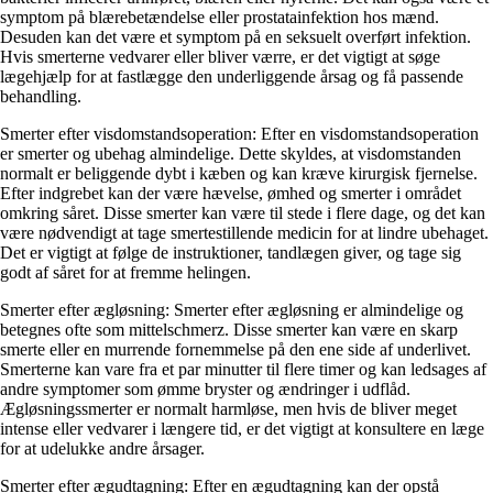
symptom på blærebetændelse eller prostatainfektion hos mænd.
Desuden kan det være et symptom på en seksuelt overført infektion.
Hvis smerterne vedvarer eller bliver værre, er det vigtigt at søge
lægehjælp for at fastlægge den underliggende årsag og få passende
behandling.
Smerter efter visdomstandsoperation: Efter en visdomstandsoperation
er smerter og ubehag almindelige. Dette skyldes, at visdomstanden
normalt er beliggende dybt i kæben og kan kræve kirurgisk fjernelse.
Efter indgrebet kan der være hævelse, ømhed og smerter i området
omkring såret. Disse smerter kan være til stede i flere dage, og det kan
være nødvendigt at tage smertestillende medicin for at lindre ubehaget.
Det er vigtigt at følge de instruktioner, tandlægen giver, og tage sig
godt af såret for at fremme helingen.
Smerter efter ægløsning: Smerter efter ægløsning er almindelige og
betegnes ofte som mittelschmerz. Disse smerter kan være en skarp
smerte eller en murrende fornemmelse på den ene side af underlivet.
Smerterne kan vare fra et par minutter til flere timer og kan ledsages af
andre symptomer som ømme bryster og ændringer i udflåd.
Ægløsningssmerter er normalt harmløse, men hvis de bliver meget
intense eller vedvarer i længere tid, er det vigtigt at konsultere en læge
for at udelukke andre årsager.
Smerter efter ægudtagning: Efter en ægudtagning kan der opstå