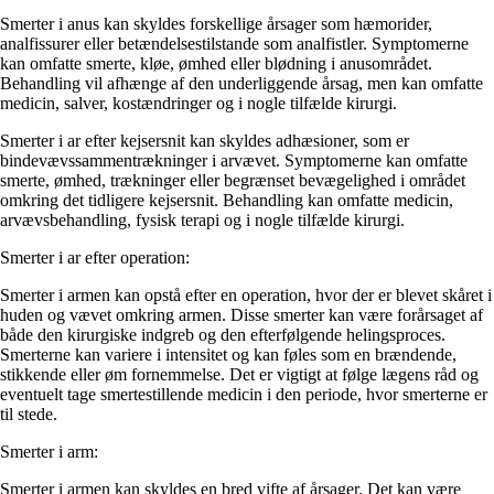
Smerter i anus kan skyldes forskellige årsager som hæmorider,
analfissurer eller betændelsestilstande som analfistler. Symptomerne
kan omfatte smerte, kløe, ømhed eller blødning i anusområdet.
Behandling vil afhænge af den underliggende årsag, men kan omfatte
medicin, salver, kostændringer og i nogle tilfælde kirurgi.
Smerter i ar efter kejsersnit kan skyldes adhæsioner, som er
bindevævssammentrækninger i arvævet. Symptomerne kan omfatte
smerte, ømhed, trækninger eller begrænset bevægelighed i området
omkring det tidligere kejsersnit. Behandling kan omfatte medicin,
arvævsbehandling, fysisk terapi og i nogle tilfælde kirurgi.
Smerter i ar efter operation:
Smerter i armen kan opstå efter en operation, hvor der er blevet skåret i
huden og vævet omkring armen. Disse smerter kan være forårsaget af
både den kirurgiske indgreb og den efterfølgende helingsproces.
Smerterne kan variere i intensitet og kan føles som en brændende,
stikkende eller øm fornemmelse. Det er vigtigt at følge lægens råd og
eventuelt tage smertestillende medicin i den periode, hvor smerterne er
til stede.
Smerter i arm:
Smerter i armen kan skyldes en bred vifte af årsager. Det kan være