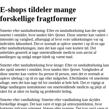
E-shops tildeler mange
forskellige fragtformer
Smerter efter tandudtrækning: Efter en tandudtrækning kan der opstå
smerter i området, hvor tanden blev fjernet. Disse smerter kan variere i
intensitet og varighed, afhængigt af hvor svær udtrækningen var og
individets følsomhed. Det er normalt at opleve smerter i op til en uge
efter tandudtrækningen, men det kan også vare kortere tid. Det
anbefales generelt at tage smertestillende medicin som anvist af
tandlægen og undgå meget hårdt og varmt mad.
Smerter efter tandudtrækning hvor længe: Efter en tandudtrækning kan
der opstå smerter i området, hvor tanden blev fjernet. Varigheden af
disse smerter kan variere fra person til person, men det er normalt at
opleve ubehag i op til en uge efter indgrebet. Efterhånden vil smerterne
aftage, men det kan tage tid for området at hele helt. Det er vigtigt at
følge tandlægens instruktioner om smertestillende medicin og pleje af
såret for at sikre en hurtig og problemfri heling.
Smerter efter vandladning: Smerter efter vandladning kan skyldes
forskellige årsager. Det kan være et tegn på urinvejsinfektion, hvor
bakterier inficerer urinrøret, blæren eller nyrerne. Det kan også være et