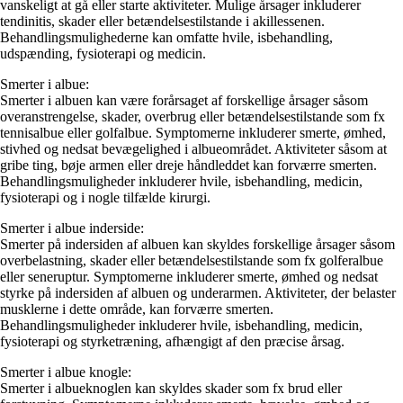
vanskeligt at gå eller starte aktiviteter. Mulige årsager inkluderer
tendinitis, skader eller betændelsestilstande i akillessenen.
Behandlingsmulighederne kan omfatte hvile, isbehandling,
udspænding, fysioterapi og medicin.
Smerter i albue:
Smerter i albuen kan være forårsaget af forskellige årsager såsom
overanstrengelse, skader, overbrug eller betændelsestilstande som fx
tennisalbue eller golfalbue. Symptomerne inkluderer smerte, ømhed,
stivhed og nedsat bevægelighed i albueområdet. Aktiviteter såsom at
gribe ting, bøje armen eller dreje håndleddet kan forværre smerten.
Behandlingsmuligheder inkluderer hvile, isbehandling, medicin,
fysioterapi og i nogle tilfælde kirurgi.
Smerter i albue inderside:
Smerter på indersiden af albuen kan skyldes forskellige årsager såsom
overbelastning, skader eller betændelsestilstande som fx golferalbue
eller seneruptur. Symptomerne inkluderer smerte, ømhed og nedsat
styrke på indersiden af albuen og underarmen. Aktiviteter, der belaster
musklerne i dette område, kan forværre smerten.
Behandlingsmuligheder inkluderer hvile, isbehandling, medicin,
fysioterapi og styrketræning, afhængigt af den præcise årsag.
Smerter i albue knogle:
Smerter i albueknoglen kan skyldes skader som fx brud eller