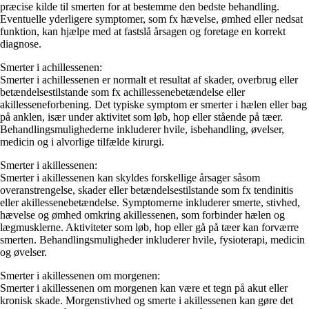
præcise kilde til smerten for at bestemme den bedste behandling.
Eventuelle yderligere symptomer, som fx hævelse, ømhed eller nedsat
funktion, kan hjælpe med at fastslå årsagen og foretage en korrekt
diagnose.
Smerter i achillessenen:
Smerter i achillessenen er normalt et resultat af skader, overbrug eller
betændelsestilstande som fx achillessenebetændelse eller
akillesseneforbening. Det typiske symptom er smerter i hælen eller bag
på anklen, især under aktivitet som løb, hop eller stående på tæer.
Behandlingsmulighederne inkluderer hvile, isbehandling, øvelser,
medicin og i alvorlige tilfælde kirurgi.
Smerter i akillessenen:
Smerter i akillessenen kan skyldes forskellige årsager såsom
overanstrengelse, skader eller betændelsestilstande som fx tendinitis
eller akillessenebetændelse. Symptomerne inkluderer smerte, stivhed,
hævelse og ømhed omkring akillessenen, som forbinder hælen og
lægmusklerne. Aktiviteter som løb, hop eller gå på tæer kan forværre
smerten. Behandlingsmuligheder inkluderer hvile, fysioterapi, medicin
og øvelser.
Smerter i akillessenen om morgenen:
Smerter i akillessenen om morgenen kan være et tegn på akut eller
kronisk skade. Morgenstivhed og smerte i akillessenen kan gøre det