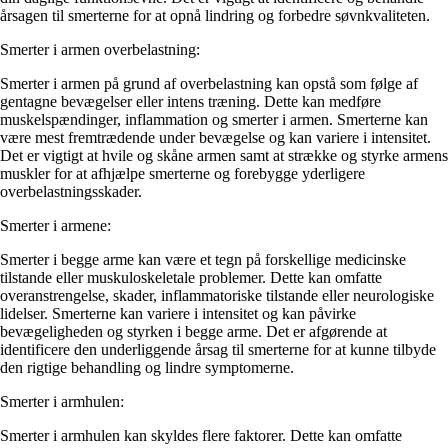
årsagen til smerterne for at opnå lindring og forbedre søvnkvaliteten.
Smerter i armen overbelastning:
Smerter i armen på grund af overbelastning kan opstå som følge af
gentagne bevægelser eller intens træning. Dette kan medføre
muskelspændinger, inflammation og smerter i armen. Smerterne kan
være mest fremtrædende under bevægelse og kan variere i intensitet.
Det er vigtigt at hvile og skåne armen samt at strække og styrke armens
muskler for at afhjælpe smerterne og forebygge yderligere
overbelastningsskader.
Smerter i armene:
Smerter i begge arme kan være et tegn på forskellige medicinske
tilstande eller muskuloskeletale problemer. Dette kan omfatte
overanstrengelse, skader, inflammatoriske tilstande eller neurologiske
lidelser. Smerterne kan variere i intensitet og kan påvirke
bevægeligheden og styrken i begge arme. Det er afgørende at
identificere den underliggende årsag til smerterne for at kunne tilbyde
den rigtige behandling og lindre symptomerne.
Smerter i armhulen:
Smerter i armhulen kan skyldes flere faktorer. Dette kan omfatte