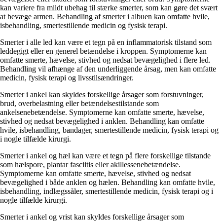
kan variere fra mildt ubehag til stærke smerter, som kan gøre det svært
at bevæge armen. Behandling af smerter i albuen kan omfatte hvile,
isbehandling, smertestillende medicin og fysisk terapi.
Smerter i alle led kan være et tegn på en inflammatorisk tilstand som
leddegigt eller en generel betændelse i kroppen. Symptomerne kan
omfatte smerte, hævelse, stivhed og nedsat bevægelighed i flere led.
Behandling vil afhænge af den underliggende årsag, men kan omfatte
medicin, fysisk terapi og livsstilsændringer.
Smerter i ankel kan skyldes forskellige årsager som forstuvninger,
brud, overbelastning eller betændelsestilstande som
ankelsenebetændelse. Symptomerne kan omfatte smerte, hævelse,
stivhed og nedsat bevægelighed i anklen. Behandling kan omfatte
hvile, isbehandling, bandager, smertestillende medicin, fysisk terapi og
i nogle tilfælde kirurgi.
Smerter i ankel og hæl kan være et tegn på flere forskellige tilstande
som hælspore, plantar fasciitis eller akillessenebetændelse.
Symptomerne kan omfatte smerte, hævelse, stivhed og nedsat
bevægelighed i både anklen og hælen. Behandling kan omfatte hvile,
isbehandling, indlægssåler, smertestillende medicin, fysisk terapi og i
nogle tilfælde kirurgi.
Smerter i ankel og vrist kan skyldes forskellige årsager som