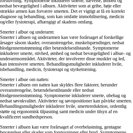
forstuvning. Symptomerne inkluderer smerte, hævelse, ømhed og
nedsat bevægelighed i albuen. Aktiviteter som at gribe, bøje eller
strække armen kan forværre smerten. Det er vigtigt at få en korrekt
diagnose og behandling, som kan omfatte immobilisering, medicin
og/eller fysioterapi, afhængigt af skadens omfang.
Smerter i albue og underarm:
Smerter i albuen og underarmen kan være forårsaget af forskellige
årsager såsom skader, overanstrengelse, muskelspændinger, nedsat
blodgennemstrømning eller betændelsestilstande. Symptomerne
inkluderer smerte, stivhed, ømhed og nedsat bevægelighed i albue- og
underarmsområdet. Aktiviteter, der involverer disse muskler og led,
kan intensivere smerten. Behandlingsmuligheder inkluderer hvile,
isbehandling, medicin, fysioterapi og styrketræning.
Smerter i albue om natten:
Smerter i albuen om natten kan skyldes flere faktorer, herunder
overanstrengelse, betændelsestilstande eller nedsat
blodgennemstrømning. Symptomerne inkluderer smerte, ubehag og
nedsat søvnkvalitet. Aktiviteter og søvnpositioner kan påvirke smerten.
Behandlingsmuligheder inkluderer hvile, smertereduktion, ordentlig
støtte og ergonomisk tilpasning samt medicin under tilsyn af en
kvalificeret sundhedsperson.
Smerter i albuen kan være forårsaget af overbelastning, gentagne
bevægelser eller skader som forstuvninger eller brud. Symptomerne