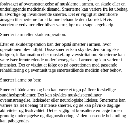
forårsaget af overanstrengelse af musklerne i armen, en skade eller en
underliggende medicinsk tilstand. Smerterne kan variere fra let ubehag
til alvorlige og invaliderende smerter. Det er vigtigt at identificere
årsagen til smerterne for at kunne behandle dem korrekt. Hvis
smerterne vedvarer eller bliver værre, bør man søge lægehjælp.
Smerter i arm efter skulderoperation:
Efter en skulderoperation kan der opstå smerter i armen, hvor
operationen blev udført. Disse smerter kan skyldes den kirurgiske
indgreb, inflammation eller muskel- og vævsirritation. Smerterne kan
være især fremtrædende under bevægelse af armen og kan variere i
intensitet. Det er vigtigt at følge op på operationen med passende
rehabilitering og eventuelt tage smertestillende medicin efter behov.
Smerter i arme og ben:
Smerter i både arme og ben kan være et tegn på flere forskellige
sundhedsproblemer. Det kan skyldes muskelspændinger,
overanstrengelse, ledskader eller neurologiske lidelser. Smerterne kan
variere fra let ubehag til intense smerter, og de kan påvirke daglige
aktiviteter og livskvalitet. Det er vigtigt at konsultere en læge for en
grundig undersøgelse og diagnosticering, så den passende behandling
kan påbegyndes.