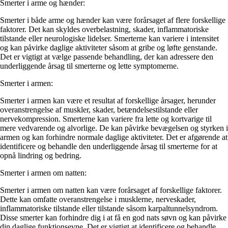
Smerter i arme og hænder:
Smerter i både arme og hænder kan være forårsaget af flere forskellige
faktorer. Det kan skyldes overbelastning, skader, inflammatoriske
tilstande eller neurologiske lidelser. Smerterne kan variere i intensitet
og kan påvirke daglige aktiviteter såsom at gribe og løfte genstande.
Det er vigtigt at vælge passende behandling, der kan adressere den
underliggende årsag til smerterne og lette symptomerne.
Smerter i armen:
Smerter i armen kan være et resultat af forskellige årsager, herunder
overanstrengelse af muskler, skader, betændelsestilstande eller
nervekompression. Smerterne kan variere fra lette og kortvarige til
mere vedvarende og alvorlige. De kan påvirke bevægelsen og styrken i
armen og kan forhindre normale daglige aktiviteter. Det er afgørende at
identificere og behandle den underliggende årsag til smerterne for at
opnå lindring og bedring.
Smerter i armen om natten:
Smerter i armen om natten kan være forårsaget af forskellige faktorer.
Dette kan omfatte overanstrengelse i musklerne, nerveskader,
inflammatoriske tilstande eller tilstande såsom karpaltunnelsyndrom.
Disse smerter kan forhindre dig i at få en god nats søvn og kan påvirke
din daglige funktionsevne. Det er vigtigt at identificere og behandle