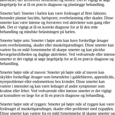
lægehjælp for at få en præcis diagnose og planlægge behandling.
Smerter hæl: Smerter i hælen kan være forårsaget af flere faktorer,
herunder plantar fasciitis, hælsporer, overbelastning eller skader. Disse
smerter kan være intense og forværres ved aktiviteter som gang eller
løb. Det er vigtigt at få en korrekt diagnose for at få den rette
behandling og mindske belastningen på hælen.
Smerter højre arm: Smerter i højre arm kan have forskellige årsager
som overbelastning, skader eller muskelspændinger. Disse smerter kan
variere fra en mild fornemmelse til skarpe smerter og kan påvirke
bevægelsesfriheden og daglige aktiviteter. Ved vedvarende eller intense
smerter er det vigtigt at søge lægehjælp for at få en præcis diagnose og
behandling.
Smerter højre side af maven: Smerter på højre side af maven kan
skyldes forskellige årsager som betændelse i galdeblæren, appendicitis,
nyreproblemer eller endometriose hos kvinder. Disse smerter kan
variere i intensitet og kan være ledsaget af andre symptomer som
kvalme eller feber. Ved vedvarende eller intense smerter er det vigtigt
at konsultere en læge for at få en præcis diagnose og behandling.
Smerter højre side af ryggen: Smerter på højre side af ryggen kan være
forårsaget af muskelspændinger, skader eller problemer med rygsøjlen.
Disse smerter kan variere fra en mild fornemmelse til skarpe smerter og