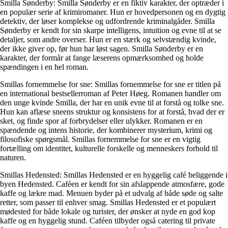
Smilla Sønderby: Smilla Sønderby er en fiktiv karakter, der optræder i
en populær serie af krimiromaner. Hun er hovedpersonen og en dygtig
detektiv, der løser komplekse og udfordrende kriminalgåder. Smilla
Sønderby er kendt for sin skarpe intelligens, intuition og evne til at se
detaljer, som andre overser. Hun er en stærk og selvstændig kvinde,
der ikke giver op, før hun har løst sagen. Smilla Sønderby er en
karakter, der formår at fange læserens opmærksomhed og holde
spændingen i en hel roman.
Smillas fornemmelse for sne: Smillas fornemmelse for sne er titlen på
en international bestsellerroman af Peter Høeg. Romanen handler om
den unge kvinde Smilla, der har en unik evne til at forstå og tolke sne.
Hun kan aflæse sneens struktur og konsistens for at forstå, hvad der er
sket, og finde spor af forbrydelser eller ulykker. Romanen er en
spændende og intens historie, der kombinerer mysterium, krimi og
filosofiske spørgsmål. Smillas fornemmelse for sne er en vigtig
fortælling om identitet, kulturelle forskelle og menneskers forhold til
naturen.
Smillas Hedensted: Smillas Hedensted er en hyggelig café beliggende i
byen Hedensted. Caféen er kendt for sin afslappende atmosfære, gode
kaffe og lækre mad. Menuen byder på et udvalg af både søde og salte
retter, som passer til enhver smag. Smillas Hedensted er et populært
mødested for både lokale og turister, der ønsker at nyde en god kop
kaffe og en hyggelig stund. Caféen tilbyder også catering til private