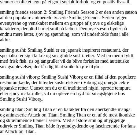
venner er ofte et tegn på et godt socialt forhold og en positiv livsstil.
smiling friends season 2: Smiling Friends Season 2 er den anden sæson
af den populære animerede tv-serie Smiling Friends. Serien følger
eventyrene og venskabet mellem en gruppe af sjove og elskelige
karakterer, der altid har et smil på læben. Den nye sæson byder på
endnu mere latter, sjov og spænding, som vil underholde fans i alle
aldre.
smiling sushi: Smiling Sushi er en japansk inspireret restaurant, der
specialiserer sig i lækre og smagfulde sushi-retter. Med en menu fyldt
med frisk fisk, ris og tangruller vil du blive forkælet med autentiske
smagsoplevelser, der får dig til at smile fra øre til øre.
smiling sushi viborg: Smiling Sushi Viborg er en filial af den populære
restaurantkæde, der tilbyder sushi-elskere i Viborg og omegn lækre
japanske retter. Uanset om du er til traditionel nigiri, sprøde tempura
eller spicy maki-ruller, vil du opleve en fryd for smagsløgene hos
Smiling Sushi Viborg.
smiling titan: Smiling Titan er en karakter fra den anerkendte manga-
og animeserie Attack on Titan. Smiling Titan er en af de mest ikoniske
og skræmmende titaner i serien. Med sit store smil og uhyggelige
udtryk er Smiling Titan både frygtindgydende og fascinerende for fans
af Attack on Titan.