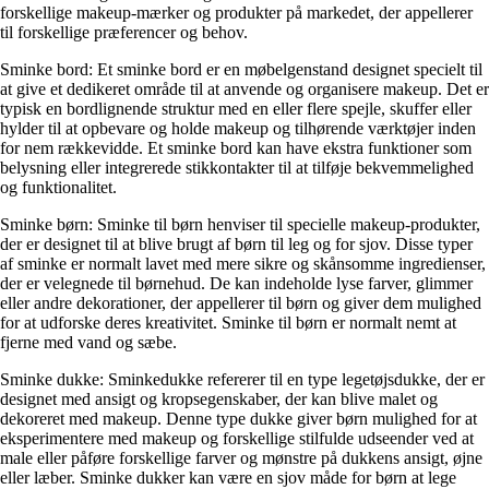
forskellige makeup-mærker og produkter på markedet, der appellerer
til forskellige præferencer og behov.
Sminke bord: Et sminke bord er en møbelgenstand designet specielt til
at give et dedikeret område til at anvende og organisere makeup. Det er
typisk en bordlignende struktur med en eller flere spejle, skuffer eller
hylder til at opbevare og holde makeup og tilhørende værktøjer inden
for nem rækkevidde. Et sminke bord kan have ekstra funktioner som
belysning eller integrerede stikkontakter til at tilføje bekvemmelighed
og funktionalitet.
Sminke børn: Sminke til børn henviser til specielle makeup-produkter,
der er designet til at blive brugt af børn til leg og for sjov. Disse typer
af sminke er normalt lavet med mere sikre og skånsomme ingredienser,
der er velegnede til børnehud. De kan indeholde lyse farver, glimmer
eller andre dekorationer, der appellerer til børn og giver dem mulighed
for at udforske deres kreativitet. Sminke til børn er normalt nemt at
fjerne med vand og sæbe.
Sminke dukke: Sminkedukke refererer til en type legetøjsdukke, der er
designet med ansigt og kropsegenskaber, der kan blive malet og
dekoreret med makeup. Denne type dukke giver børn mulighed for at
eksperimentere med makeup og forskellige stilfulde udseender ved at
male eller påføre forskellige farver og mønstre på dukkens ansigt, øjne
eller læber. Sminke dukker kan være en sjov måde for børn at lege