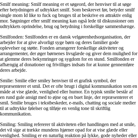
Smilf meaning: Smilf meaning er et søgeord, der henviser til at søge
efter betydningen af udtrykket smilf. Som beskrevet før, betyder smilf
single mom Id like to fuck og bruges til at beskrive en attraktiv enlig
mor. Søgninger efter smilf meaning kan også lede til diskussioner om
udtrykkets oprindelse, brug og betydning i forskellige sammenhænge.
Smilfonden: Smilfonden er en dansk velgørenhedsorganisation, der
arbejder for at give alvorligt syge børn og deres familier gode
oplevelser og støtte. Fonden arrangerer forskellige aktiviteter og
arrangementer, der øger børnenes livsglæde og giver dem mulighed for
at glemme deres bekymringer og sygdom for en stund. Smilfonden er
afhængig af donationer og frivilliges indsats for at kunne gennemføre
deres arbejde.
Smilie: Smilie eller smiley henviser til et grafisk symbol, der
repræsenterer et smil. Det er ofte brugt i digital kommunikation som en
måde at vise glæde, venlighed eller humor. En typisk smilie består af
en rund gule ansigt med to øjne og en buet linje, der repræsenterer et
smil. Smilie bruges i tekstbeskeder, e-mails, chatting og sociale medier
til at udtrykke følelser og tilføje en venlig tone til skriftlig
kommunikation.
Smiling: Smiling refererer til aktiviteten eller handlingen med at smile,
det vil sige at trække mundens hjørner opad for at vise glæde eller
venlighed. Smiling er en naturlig reaktion på lykke, gode nyheder eller