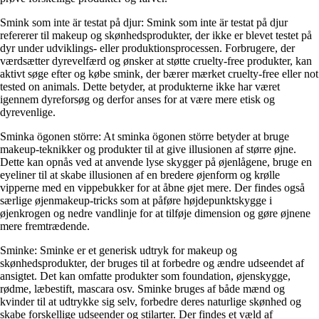
Smink som inte är testat på djur: Smink som inte är testat på djur
refererer til makeup og skønhedsprodukter, der ikke er blevet testet på
dyr under udviklings- eller produktionsprocessen. Forbrugere, der
værdsætter dyrevelfærd og ønsker at støtte cruelty-free produkter, kan
aktivt søge efter og købe smink, der bærer mærket cruelty-free eller not
tested on animals. Dette betyder, at produkterne ikke har været
igennem dyreforsøg og derfor anses for at være mere etisk og
dyrevenlige.
Sminka ögonen större: At sminka ögonen större betyder at bruge
makeup-teknikker og produkter til at give illusionen af større øjne.
Dette kan opnås ved at anvende lyse skygger på øjenlågene, bruge en
eyeliner til at skabe illusionen af en bredere øjenform og krølle
vipperne med en vippebukker for at åbne øjet mere. Der findes også
særlige øjenmakeup-tricks som at påføre højdepunktskygge i
øjenkrogen og nedre vandlinje for at tilføje dimension og gøre øjnene
mere fremtrædende.
Sminke: Sminke er et generisk udtryk for makeup og
skønhedsprodukter, der bruges til at forbedre og ændre udseendet af
ansigtet. Det kan omfatte produkter som foundation, øjenskygge,
rødme, læbestift, mascara osv. Sminke bruges af både mænd og
kvinder til at udtrykke sig selv, forbedre deres naturlige skønhed og
skabe forskellige udseender og stilarter. Der findes et væld af