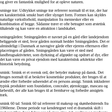
og giver en fantastisk mulighed for at opleve naturen.
sminge træ: Udtrykket sminge træ refererer normalt til et træ, der har
en karakteristisk smukt buet eller slynget form. Formen kan skyldes
naturlige vækstforhold, manipulation fra mennesker eller en
kombination af begge. Sådanne træer er ofte betragtet som æstetisk
tiltalende og kan være en attraktion i landskabet.
smingegården: Smingegården er navnet på en gård eller landejendom
beliggende et sted, hvor gården normalt hedder Smingegården. Det er
almindeligt i Danmark at navngive gårde efter ejerens efternavn eller
placeringen af gården. Smingegården kan være et sted med
landbrugsaktiviteter, som dyrkning af afgrøder og opdræt af dyr, eller
det kan være en privat ejendom med karakteristisk arkitektur eller
historisk betydning.
smink: Smink er et svensk ord, der betyder makeup på dansk. Det
bruges normalt til at beskrive kosmetiske produkter, der bruges til at
ændre eller forbedre udseendet af en persons ansigt. Smink inkluderer
typisk produkter som foundation, concealer, øjenskygge, mascara og
læbestift, der alle kan bruges til at fremhæve og forbedre ansigtets
træk.
smink 60 tal: Smink 60 tal refererer til makeup og skønhedstrends fra
1960erne. Denne periode var kendetegnet ved et dramatisk skift i