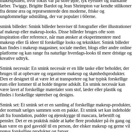
makeupstilen, hvor fokus var på store øjne, tyk eyeliner og markante
læber. Twiggy, Brigitte Bardot og Jean Shrimpton var kendte stilikoner
fra denne æra og repræsenterede den moderne, friske og
ungdommelige udstråling, der var populær i 60erne.
smink billeder: Smink billeder henviser til fotografier eller illustrationer
af makeup eller makeup-looks. Disse billeder bruges ofte som
inspiration eller reference, når man ønsker at eksperimentere med
makeup eller få ideer til forskellige looks og teknikker. Smink billeder
kan findes i makeup magasiner, sociale medier, blogs eller andre online
platforme og kan range fra naturlige hverdags-looks til mere dristige og
kreative udtryk.
Smink necessär: En smink necessär er en lille taske eller beholder, der
bruges til at opbevare og organisere makeup og skønhedsprodukter.
Den er designet til at være let at transportere og har typisk forskellige
rum eller lommer til at holde tingene adskilt. En smink necessär kan
være lavet af forskellige materialer som stof, læder eller plastik og
findes i forskellige størrelser og designs.
Smink set: Et smink set er en samling af forskellige makeup-produkter,
der normalt sælges sammen som en pakke. Et smink set kan indeholde
alt fra foundation, pudder og øjenskygge til mascara, læbestift og
pensler. Det er en praktisk måde at købe flere produkter på én gang og
kan være en god gaveidé til en person, der elsker makeup og gerne vil
prøve forskellige produkter og farver.