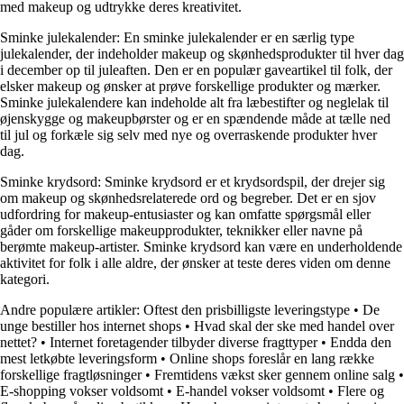
med makeup og udtrykke deres kreativitet.
Sminke julekalender: En sminke julekalender er en særlig type
julekalender, der indeholder makeup og skønhedsprodukter til hver dag
i december op til juleaften. Den er en populær gaveartikel til folk, der
elsker makeup og ønsker at prøve forskellige produkter og mærker.
Sminke julekalendere kan indeholde alt fra læbestifter og neglelak til
øjenskygge og makeupbørster og er en spændende måde at tælle ned
til jul og forkæle sig selv med nye og overraskende produkter hver
dag.
Sminke krydsord: Sminke krydsord er et krydsordspil, der drejer sig
om makeup og skønhedsrelaterede ord og begreber. Det er en sjov
udfordring for makeup-entusiaster og kan omfatte spørgsmål eller
gåder om forskellige makeupprodukter, teknikker eller navne på
berømte makeup-artister. Sminke krydsord kan være en underholdende
aktivitet for folk i alle aldre, der ønsker at teste deres viden om denne
kategori.
Andre populære artikler:
Oftest den prisbilligste leveringstype
•
De
unge bestiller hos internet shops
•
Hvad skal der ske med handel over
nettet?
•
Internet foretagender tilbyder diverse fragttyper
•
Endda den
mest letkøbte leveringsform
•
Online shops foreslår en lang række
forskellige fragtløsninger
•
Fremtidens vækst sker gennem online salg
•
E-shopping vokser voldsomt
•
E-handel vokser voldsomt
•
Flere og