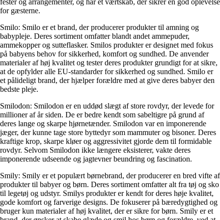
fester og arrangementer, og har et værtskab, der sikrer en god oplevelse
for gæsterne.
Smilo: Smilo er et brand, der producerer produkter til amning og
babypleje. Deres sortiment omfatter blandt andet ammepuder,
ammekopper og sutteflasker. Smilos produkter er designet med fokus
på babyens behov for sikkerhed, komfort og sundhed. De anvender
materialer af høj kvalitet og tester deres produkter grundigt for at sikre,
at de opfylder alle EU-standarder for sikkerhed og sundhed. Smilo er
et pålideligt brand, der hjælper forældre med at give deres babyer den
bedste pleje.
Smilodon: Smilodon er en uddød slægt af store rovdyr, der levede for
millioner af år siden. De er bedre kendt som sabeltigre på grund af
deres lange og skarpe hjørnetænder. Smilodon var en imponerende
jæger, der kunne tage store byttedyr som mammuter og bisoner. Deres
kraftige krop, skarpe kløer og aggressivitet gjorde dem til formidable
rovdyr. Selvom Smilodon ikke længere eksisterer, vakte deres
imponerende udseende og jagtevner beundring og fascination.
Smily: Smily er et populært børnebrand, der producerer en bred vifte af
produkter til babyer og børn. Deres sortiment omfatter alt fra tøj og sko
til legetøj og udstyr. Smilys produkter er kendt for deres høje kvalitet,
gode komfort og farverige designs. De fokuserer på bæredygtighed og
bruger kun materialer af høj kvalitet, der er sikre for børn. Smily er et
brand, der ønsker at skabe glæde og smil hos børn og forældre, ved at