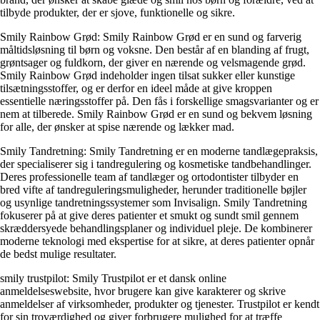
tilbyde produkter, der er sjove, funktionelle og sikre.
Smily Rainbow Grød: Smily Rainbow Grød er en sund og farverig
måltidsløsning til børn og voksne. Den består af en blanding af frugt,
grøntsager og fuldkorn, der giver en nærende og velsmagende grød.
Smily Rainbow Grød indeholder ingen tilsat sukker eller kunstige
tilsætningsstoffer, og er derfor en ideel måde at give kroppen
essentielle næringsstoffer på. Den fås i forskellige smagsvarianter og er
nem at tilberede. Smily Rainbow Grød er en sund og bekvem løsning
for alle, der ønsker at spise nærende og lækker mad.
Smily Tandretning: Smily Tandretning er en moderne tandlægepraksis,
der specialiserer sig i tandregulering og kosmetiske tandbehandlinger.
Deres professionelle team af tandlæger og ortodontister tilbyder en
bred vifte af tandreguleringsmuligheder, herunder traditionelle bøjler
og usynlige tandretningssystemer som Invisalign. Smily Tandretning
fokuserer på at give deres patienter et smukt og sundt smil gennem
skræddersyede behandlingsplaner og individuel pleje. De kombinerer
moderne teknologi med ekspertise for at sikre, at deres patienter opnår
de bedst mulige resultater.
smily trustpilot: Smily Trustpilot er et dansk online
anmeldelseswebsite, hvor brugere kan give karakterer og skrive
anmeldelser af virksomheder, produkter og tjenester. Trustpilot er kendt
for sin troværdighed og giver forbrugere mulighed for at træffe