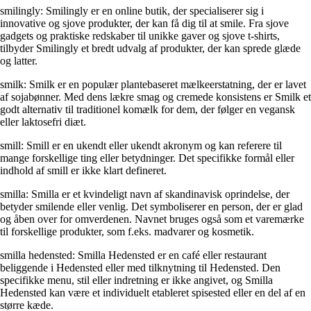
smilingly: Smilingly er en online butik, der specialiserer sig i
innovative og sjove produkter, der kan få dig til at smile. Fra sjove
gadgets og praktiske redskaber til unikke gaver og sjove t-shirts,
tilbyder Smilingly et bredt udvalg af produkter, der kan sprede glæde
og latter.
smilk: Smilk er en populær plantebaseret mælkeerstatning, der er lavet
af sojabønner. Med dens lækre smag og cremede konsistens er Smilk et
godt alternativ til traditionel komælk for dem, der følger en vegansk
eller laktosefri diæt.
smill: Smill er en ukendt eller ukendt akronym og kan referere til
mange forskellige ting eller betydninger. Det specifikke formål eller
indhold af smill er ikke klart defineret.
smilla: Smilla er et kvindeligt navn af skandinavisk oprindelse, der
betyder smilende eller venlig. Det symboliserer en person, der er glad
og åben over for omverdenen. Navnet bruges også som et varemærke
til forskellige produkter, som f.eks. madvarer og kosmetik.
smilla hedensted: Smilla Hedensted er en café eller restaurant
beliggende i Hedensted eller med tilknytning til Hedensted. Den
specifikke menu, stil eller indretning er ikke angivet, og Smilla
Hedensted kan være et individuelt etableret spisested eller en del af en
større kæde.