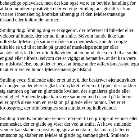
behagelige oplevelser, men det kan også være en bevidst handling for
at kommunikere positivitet eller velvilje. Smiling ansigtsudtryk kan
variere i intensitet og kontekst afhængigt af den følelsesmæssige
tilstand eller kulturelle normer.
Smiling dog: Smiling dog er et søgeord, der refererer til billeder eller
videoer af hunde, der ser ud til at smile. Selvom hunde ikke kan
udtrykke følelser på samme måde som mennesker, kan de i nogle
tilfælde se ud til at smile på grund af muskelspændinger eller
ansigtsudtryk. Det er ofte folkeviden, at en hund, der ser ud til at smile,
er glad eller tilfreds, selvom det er vigtigt at bemærke, at det kan være
en misforståelse, og at det er bedst at bruge andre adfærdsmæssige tegn
til at vurdere en hunds følelsesmæssige tilstand.
Smiling eyes: Smilende øjne er et udtryk, der beskriver øjenudtrykket,
når nogen smiler eller er glad. Udtrykket refererer til øjne, der trækker
sig sammen og har en glimtende kvalitet, der signalerer glæde eller
venlighed. Smilende øjne kan være sammen med et smil på læberne
eller opstå alene som en reaktion på glæde eller humor. Det er et
kropssprog, der ofte betragtes som attraktivt og indbydende.
Smiling friends: Smilende venner refererer til en gruppe af venner eller
mennesker, der er glade og viser det ved at smile. At have smilende
venner kan skabe en positiv og sjov atmosfære, da smil og latter er
smitsomt og skaber en følelse af glæde og samhørighed. Smilende