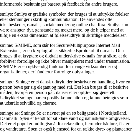
informerede beslutninger baseret på feedback fra andre brugere.
smilys: Smilys er grafiske symboler, der bruges til at udtrykke følelser
eller stemninger i skriftlig kommunikation. De anvendes ofte i
tekstbeskeder, e-mails, sociale medier og online chat fora. Smilys kan
være ansigter, dyr, genstande og meget mere, og de hjælper med at
tilføje en ekstra dimension af følelsesudtryk til skriftlige meddelelser.
smime: S/MIME, som står for Secure/Multipurpose Internet Mail
Extensions, er en kryptografisk sikkerhedsprotokol til e-mails. Den
bruges til at kryptere og digitalt underskrive e-mails for at sikre, at de
forbliver fortrolige og ikke bliver manipuleret med under transmission.
S/MIME er en nødvendig funktion for mange virksomheder og
organisationer, der håndterer fortrolige oplysninger.
sminge: Sminge er et dansk udtryk, der beskriver en handling, hvor en
person bevæger sig elegant og med stil. Det kan bruges til at beskrive
måden, hvorpå en person går, danser eller opfører sig generelt.
Udtrykket sminge har en positiv konnotation og kunne betragtes som
at udstråle selvtillid og charme.
sminge sø: Sminge Sø er navnet på en sø beliggende i Nordsjælland,
Danmark. Søen er kendt for sit klare vand og naturskønne omgivelser.
Det er et populært udflugtsmål for rekreation, herunder bådture, fiskeri
og vandreture. Søen er også hjemsted for en række dyre- og plantearter