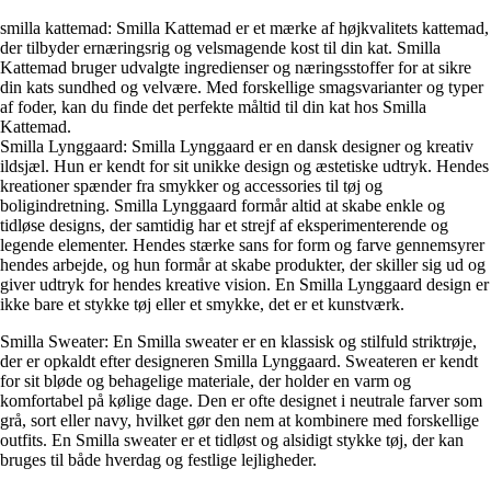
smilla kattemad: Smilla Kattemad er et mærke af højkvalitets kattemad,
der tilbyder ernæringsrig og velsmagende kost til din kat. Smilla
Kattemad bruger udvalgte ingredienser og næringsstoffer for at sikre
din kats sundhed og velvære. Med forskellige smagsvarianter og typer
af foder, kan du finde det perfekte måltid til din kat hos Smilla
Kattemad.
Smilla Lynggaard: Smilla Lynggaard er en dansk designer og kreativ
ildsjæl. Hun er kendt for sit unikke design og æstetiske udtryk. Hendes
kreationer spænder fra smykker og accessories til tøj og
boligindretning. Smilla Lynggaard formår altid at skabe enkle og
tidløse designs, der samtidig har et strejf af eksperimenterende og
legende elementer. Hendes stærke sans for form og farve gennemsyrer
hendes arbejde, og hun formår at skabe produkter, der skiller sig ud og
giver udtryk for hendes kreative vision. En Smilla Lynggaard design er
ikke bare et stykke tøj eller et smykke, det er et kunstværk.
Smilla Sweater: En Smilla sweater er en klassisk og stilfuld striktrøje,
der er opkaldt efter designeren Smilla Lynggaard. Sweateren er kendt
for sit bløde og behagelige materiale, der holder en varm og
komfortabel på kølige dage. Den er ofte designet i neutrale farver som
grå, sort eller navy, hvilket gør den nem at kombinere med forskellige
outfits. En Smilla sweater er et tidløst og alsidigt stykke tøj, der kan
bruges til både hverdag og festlige lejligheder.