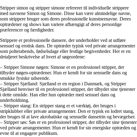
Stripper simon og stripper simone refererer til individuelle strippere
med navnene Simon og Simone. Disse kan være almindelige navne,
som strippere bruger som deres professionelle kunstnernavne. Deres
optrædener og shows kan variere afhængigt af deres personlige
præferencer og færdigheder.
Strippere er professionelle dansere, der underholder ved at udføre
sensuel og erotisk dans. De optræder typisk ved private arrangementer
som polterabends, fødselsdage eller festlige begivenheder. Her er en
detaljeret beskrivelse af hvert af søgeordene:
– Stripper Simone nøgen: Simone er en professionel stripper, der
tilbyder nøgen-optrædener. Hun er kendt for sin sensuelle dans og
smukke fysiske udseende.
– Stripper Sjælland: Sjælland er en region i Danmark, og Stripper
Sjælland henviser til en professionel stripper, der tilbyder sine tjenester
i dette område. Han eller hun optræder med sensuel dans og
underholdning.
– Stripper stang: En stripper stang er et værktøj, der bruges i
stripklubber eller private arrangementer. Den er typisk en lodret stang,
der bruges til at lave akrobatiske og sensuelle dansetrin og bevægelser.
– Stripper søs: Søs er en professionel stripper, der tilbyder sine tjenester
ved private arrangementer. Hun er kendt for sin energiske optræden og
evne til at engagere publikum.