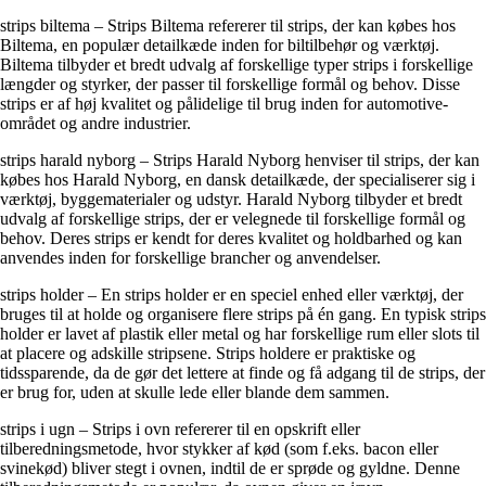
strips biltema – Strips Biltema refererer til strips, der kan købes hos
Biltema, en populær detailkæde inden for biltilbehør og værktøj.
Biltema tilbyder et bredt udvalg af forskellige typer strips i forskellige
længder og styrker, der passer til forskellige formål og behov. Disse
strips er af høj kvalitet og pålidelige til brug inden for automotive-
området og andre industrier.
strips harald nyborg – Strips Harald Nyborg henviser til strips, der kan
købes hos Harald Nyborg, en dansk detailkæde, der specialiserer sig i
værktøj, byggematerialer og udstyr. Harald Nyborg tilbyder et bredt
udvalg af forskellige strips, der er velegnede til forskellige formål og
behov. Deres strips er kendt for deres kvalitet og holdbarhed og kan
anvendes inden for forskellige brancher og anvendelser.
strips holder – En strips holder er en speciel enhed eller værktøj, der
bruges til at holde og organisere flere strips på én gang. En typisk strips
holder er lavet af plastik eller metal og har forskellige rum eller slots til
at placere og adskille stripsene. Strips holdere er praktiske og
tidssparende, da de gør det lettere at finde og få adgang til de strips, der
er brug for, uden at skulle lede eller blande dem sammen.
strips i ugn – Strips i ovn refererer til en opskrift eller
tilberedningsmetode, hvor stykker af kød (som f.eks. bacon eller
svinekød) bliver stegt i ovnen, indtil de er sprøde og gyldne. Denne