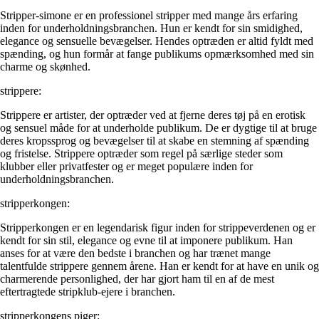
Stripper-simone er en professionel stripper med mange års erfaring
inden for underholdningsbranchen. Hun er kendt for sin smidighed,
elegance og sensuelle bevægelser. Hendes optræden er altid fyldt med
spænding, og hun formår at fange publikums opmærksomhed med sin
charme og skønhed.
strippere:
Strippere er artister, der optræder ved at fjerne deres tøj på en erotisk
og sensuel måde for at underholde publikum. De er dygtige til at bruge
deres kropssprog og bevægelser til at skabe en stemning af spænding
og fristelse. Strippere optræder som regel på særlige steder som
klubber eller privatfester og er meget populære inden for
underholdningsbranchen.
stripperkongen:
Stripperkongen er en legendarisk figur inden for strippeverdenen og er
kendt for sin stil, elegance og evne til at imponere publikum. Han
anses for at være den bedste i branchen og har trænet mange
talentfulde strippere gennem årene. Han er kendt for at have en unik og
charmerende personlighed, der har gjort ham til en af de mest
eftertragtede stripklub-ejere i branchen.
stripperkongens piger: