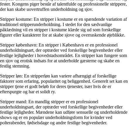
fester. Kongens piger består af talentfulde og professionelle strippere,
der kan skabe uovertruffen underholdning og sjov.
Stripper kostume: En stripper i kostume er en spændende variation af
traditionel stripperunderholdning. I stedet for den sædvanlige
påklædning vil en stripper i kostume klæde sig ud som forskellige
figurer eller karakterer for at skabe sjove og overraskende øjeblikke.
Stripper københavn: En stripper i København er en professionel
underholdningsart, der optræder ved forskellige begivenheder eller
festlige lejligheder i hovedstadsområdet. En stripper kan fungere som
en sjov og erotisk indsats for at underholde gæsterne og skabe en
festlig stemning.
Stripper løn: En stripperløn kan variere afhængigt af forskellige
faktorer som erfaring, popularitet og beliggenhed. Generelt set kan en
stripper tjene et godt beløb for deres tjenester, især hvis de er
efterspurgte og har et solidt ry.
Stripper mand: En mandlig stripper er en professionel
underholdningsart, der optræder ved forskellige begivenheder eller
festlige lejligheder. Mændene kan udføre sensuelle og underholdende
shows og er en populær underholdningsform for kvinder ved
polterabender, fødselsdage og andre festlige begivenheder.