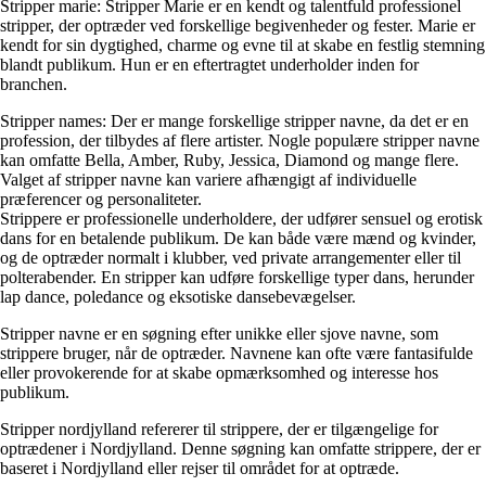
Stripper marie: Stripper Marie er en kendt og talentfuld professionel
stripper, der optræder ved forskellige begivenheder og fester. Marie er
kendt for sin dygtighed, charme og evne til at skabe en festlig stemning
blandt publikum. Hun er en eftertragtet underholder inden for
branchen.
Stripper names: Der er mange forskellige stripper navne, da det er en
profession, der tilbydes af flere artister. Nogle populære stripper navne
kan omfatte Bella, Amber, Ruby, Jessica, Diamond og mange flere.
Valget af stripper navne kan variere afhængigt af individuelle
præferencer og personaliteter.
Strippere er professionelle underholdere, der udfører sensuel og erotisk
dans for en betalende publikum. De kan både være mænd og kvinder,
og de optræder normalt i klubber, ved private arrangementer eller til
polterabender. En stripper kan udføre forskellige typer dans, herunder
lap dance, poledance og eksotiske dansebevægelser.
Stripper navne er en søgning efter unikke eller sjove navne, som
strippere bruger, når de optræder. Navnene kan ofte være fantasifulde
eller provokerende for at skabe opmærksomhed og interesse hos
publikum.
Stripper nordjylland refererer til strippere, der er tilgængelige for
optrædener i Nordjylland. Denne søgning kan omfatte strippere, der er
baseret i Nordjylland eller rejser til området for at optræde.