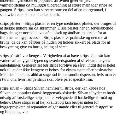
tilberedningsmetode er populær, da ovnen giver en jævn
varmefordeling og muliggør tilberedning af større mængder strips ad
gangen. Strips i ovn kan serveres som en del af en morgenmad, i
sandwich eller som en lækker snack.
strips plaster – Strips plaster er en type medicinsk plaster, der bruges til
at dække mindre sår og skrammer. Disse plaster har en selvklæbende
bagside og er normalt lavet af et blødt og åndbart materiale for at
fremme helingsprocessen. Strips plaster er praktiske og nemme at
bruge, da de kan påføres på huden og holdes sikkert på plads for at
beskytte og give en hurtig heling af såret.
strips på sår hvor længe – Varigheden af at have strips på et sår kan
variere afhængigt af typen og sværhedsgraden af såret samt lægens
anbefalinger. Generelt set bør strips forblive på såret, indtil det er helet
nok til, at der ikke længere er behov for ekstra støtte eller beskyttelse.
Men det anbefales altid at søge råd fra en sundhedsperson, hvis man er
i tvivl om, hvor længe strips skal blive på et specifikt sår.
strips silvan – Strips Silvan henviser til strips, der kan købes hos
Silvan, en populær dansk byggemarkedskæde. Silvan tilbyder et bredt
udvalg af forskellige strips, der er velegnede til forskellige formål og
behov. Disse strips er af høj kvalitet og kan bruges inden for
byggeprojekter, til reparation af genstande eller til generel fastgørelse
og bindeopgaver.