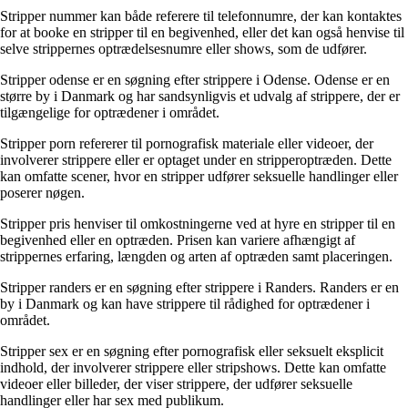
Stripper nummer kan både referere til telefonnumre, der kan kontaktes
for at booke en stripper til en begivenhed, eller det kan også henvise til
selve strippernes optrædelsesnumre eller shows, som de udfører.
Stripper odense er en søgning efter strippere i Odense. Odense er en
større by i Danmark og har sandsynligvis et udvalg af strippere, der er
tilgængelige for optrædener i området.
Stripper porn refererer til pornografisk materiale eller videoer, der
involverer strippere eller er optaget under en stripperoptræden. Dette
kan omfatte scener, hvor en stripper udfører seksuelle handlinger eller
poserer nøgen.
Stripper pris henviser til omkostningerne ved at hyre en stripper til en
begivenhed eller en optræden. Prisen kan variere afhængigt af
strippernes erfaring, længden og arten af ​​optræden samt placeringen.
Stripper randers er en søgning efter strippere i Randers. Randers er en
by i Danmark og kan have strippere til rådighed for optrædener i
området.
Stripper sex er en søgning efter pornografisk eller seksuelt eksplicit
indhold, der involverer strippere eller stripshows. Dette kan omfatte
videoer eller billeder, der viser strippere, der udfører seksuelle
handlinger eller har sex med publikum.