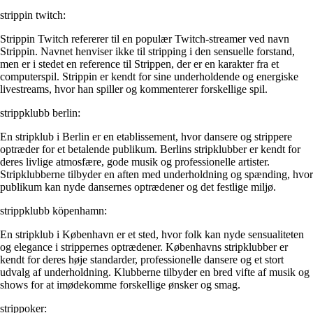
strippin twitch:
Strippin Twitch refererer til en populær Twitch-streamer ved navn
Strippin. Navnet henviser ikke til stripping i den sensuelle forstand,
men er i stedet en reference til Strippen, der er en karakter fra et
computerspil. Strippin er kendt for sine underholdende og energiske
livestreams, hvor han spiller og kommenterer forskellige spil.
strippklubb berlin:
En stripklub i Berlin er en etablissement, hvor dansere og strippere
optræder for et betalende publikum. Berlins stripklubber er kendt for
deres livlige atmosfære, gode musik og professionelle artister.
Stripklubberne tilbyder en aften med underholdning og spænding, hvor
publikum kan nyde dansernes optrædener og det festlige miljø.
strippklubb köpenhamn:
En stripklub i København er et sted, hvor folk kan nyde sensualiteten
og elegance i strippernes optrædener. Københavns stripklubber er
kendt for deres høje standarder, professionelle dansere og et stort
udvalg af underholdning. Klubberne tilbyder en bred vifte af musik og
shows for at imødekomme forskellige ønsker og smag.
strippoker: