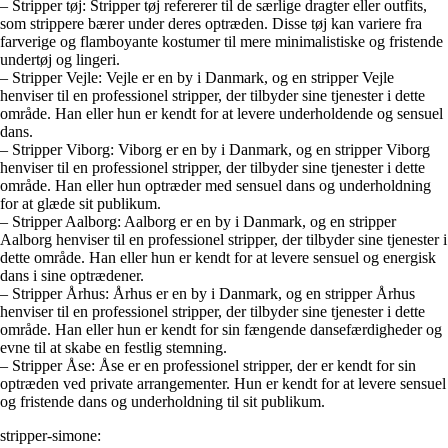
– Stripper tøj: Stripper tøj refererer til de særlige dragter eller outfits,
som strippere bærer under deres optræden. Disse tøj kan variere fra
farverige og flamboyante kostumer til mere minimalistiske og fristende
undertøj og lingeri.
– Stripper Vejle: Vejle er en by i Danmark, og en stripper Vejle
henviser til en professionel stripper, der tilbyder sine tjenester i dette
område. Han eller hun er kendt for at levere underholdende og sensuel
dans.
– Stripper Viborg: Viborg er en by i Danmark, og en stripper Viborg
henviser til en professionel stripper, der tilbyder sine tjenester i dette
område. Han eller hun optræder med sensuel dans og underholdning
for at glæde sit publikum.
– Stripper Aalborg: Aalborg er en by i Danmark, og en stripper
Aalborg henviser til en professionel stripper, der tilbyder sine tjenester i
dette område. Han eller hun er kendt for at levere sensuel og energisk
dans i sine optrædener.
– Stripper Århus: Århus er en by i Danmark, og en stripper Århus
henviser til en professionel stripper, der tilbyder sine tjenester i dette
område. Han eller hun er kendt for sin fængende dansefærdigheder og
evne til at skabe en festlig stemning.
– Stripper Åse: Åse er en professionel stripper, der er kendt for sin
optræden ved private arrangementer. Hun er kendt for at levere sensuel
og fristende dans og underholdning til sit publikum.
stripper-simone: