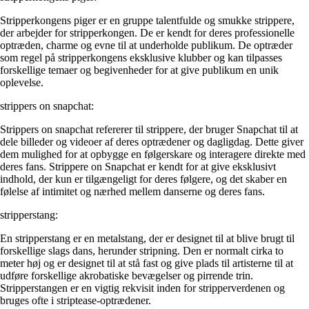
Stripperkongens piger er en gruppe talentfulde og smukke strippere,
der arbejder for stripperkongen. De er kendt for deres professionelle
optræden, charme og evne til at underholde publikum. De optræder
som regel på stripperkongens eksklusive klubber og kan tilpasses
forskellige temaer og begivenheder for at give publikum en unik
oplevelse.
strippers on snapchat:
Strippers on snapchat refererer til strippere, der bruger Snapchat til at
dele billeder og videoer af deres optrædener og dagligdag. Dette giver
dem mulighed for at opbygge en følgerskare og interagere direkte med
deres fans. Strippere on Snapchat er kendt for at give eksklusivt
indhold, der kun er tilgængeligt for deres følgere, og det skaber en
følelse af intimitet og nærhed mellem danserne og deres fans.
stripperstang:
En stripperstang er en metalstang, der er designet til at blive brugt til
forskellige slags dans, herunder stripning. Den er normalt cirka to
meter høj og er designet til at stå fast og give plads til artisterne til at
udføre forskellige akrobatiske bevægelser og pirrende trin.
Stripperstangen er en vigtig rekvisit inden for stripperverdenen og
bruges ofte i striptease-optrædener.