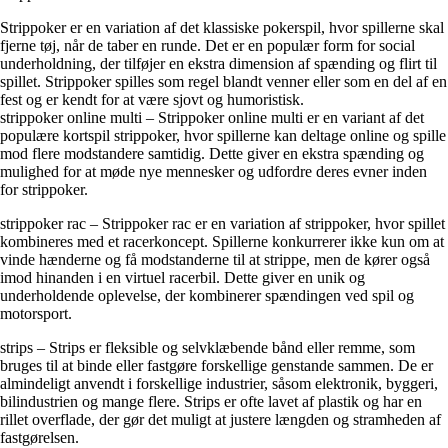
Strippoker er en variation af det klassiske pokerspil, hvor spillerne skal
fjerne tøj, når de taber en runde. Det er en populær form for social
underholdning, der tilføjer en ekstra dimension af spænding og flirt til
spillet. Strippoker spilles som regel blandt venner eller som en del af en
fest og er kendt for at være sjovt og humoristisk.
strippoker online multi – Strippoker online multi er en variant af det
populære kortspil strippoker, hvor spillerne kan deltage online og spille
mod flere modstandere samtidig. Dette giver en ekstra spænding og
mulighed for at møde nye mennesker og udfordre deres evner inden
for strippoker.
strippoker rac – Strippoker rac er en variation af strippoker, hvor spillet
kombineres med et racerkoncept. Spillerne konkurrerer ikke kun om at
vinde hænderne og få modstanderne til at strippe, men de kører også
imod hinanden i en virtuel racerbil. Dette giver en unik og
underholdende oplevelse, der kombinerer spændingen ved spil og
motorsport.
strips – Strips er fleksible og selvklæbende bånd eller remme, som
bruges til at binde eller fastgøre forskellige genstande sammen. De er
almindeligt anvendt i forskellige industrier, såsom elektronik, byggeri,
bilindustrien og mange flere. Strips er ofte lavet af plastik og har en
rillet overflade, der gør det muligt at justere længden og stramheden af
fastgørelsen.