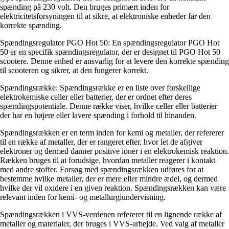
spænding på 230 volt. Den bruges primært inden for
elektricitetsforsyningen til at sikre, at elektroniske enheder får den
korrekte spænding.
Spændingsregulator PGO Hot 50: En spændingsregulator PGO Hot
50 er en specifik spændingsregulator, der er designet til PGO Hot 50
scootere. Denne enhed er ansvarlig for at levere den korrekte spænding
til scooteren og sikrer, at den fungerer korrekt.
Spændingsrække: Spændingsrække er en liste over forskellige
elektrokemiske celler eller batterier, der er ordnet efter deres
spændingspotentiale. Denne række viser, hvilke celler eller batterier
der har en højere eller lavere spænding i forhold til hinanden.
Spændingsrækken er en term inden for kemi og metaller, der refererer
til en række af metaller, der er rangeret efter, hvor let de afgiver
elektroner og dermed danner positive ioner i en elektrokemisk reaktion.
Rækken bruges til at forudsige, hvordan metaller reagerer i kontakt
med andre stoffer. Forsøg med spændingsrækken udføres for at
bestemme hvilke metaller, der er mere eller mindre ædel, og dermed
hvilke der vil oxidere i en given reaktion. Spændingsrækken kan være
relevant inden for kemi- og metallurgiundervisning.
Spændingsrækken i VVS-verdenen refererer til en lignende række af
metaller og materialer, der bruges i VVS-arbejde. Ved valg af metaller