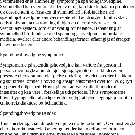
Svimmelhed er et almindeligt symptom på spændingshovedpine.
Svimmelhed kan være mild eller svær og kan føre til balanceproblemer
og desorientering. Årsagen til svimmelhed i forbindelse med
spændingshovedpine kan være relateret til ændringer i blodtrykket,
nedsat blodgennemstrømning til hjernen eller forstyrrelser i det
vestibulære system, som er ansvarlig for balance. Behandling af
svimmelhed i forbindelse med spændingshovedpine kan omfatte
medicin, øvelser eller andre behandlingsformer, afhængigt af årsagen
til svimmelheden.
Spændingshovedpine symptomer:
Symptomerne på spændingshovedpine kan variere fra person til
person, men nogle almindelige tegn og symptomer inkluderer en
presende eller strammende følelse omkring hovedet, smerter i nakken
og skuldrene, ømhed i hoved og ansigt, følsomhed over for lys og lyd
og generel utilpashed. Hovedpinen kan være mild til moderat i
intensitet og kan vare i forskellige tidsperioder. Hvis symptomerne
bliver hyppige eller alvorlige, er det vigtigt at søge lægehjælp for at få
en korrekt diagnose og behandling.
Spændingshovedpine tænder:
Tandsmerter og spændingshovedpine er ofte forbundet. Overanstrengte
eller ukorrekt justerede kæber og tænder kan medføre overdreven
spænding i ansigtsmusklerne, hvilket kan resultere i hovedpine.