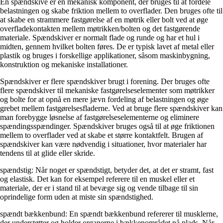
En spændskive er en mekanisk komponent, der bruges til at fordele
belastningen og skabe friktion mellem to overflader. Den bruges ofte til
at skabe en strammere fastgørelse af en møtrik eller bolt ved at øge
overfladekontakten mellem møtrikken/bolten og det fastgørende
materiale. Spændskiver er normalt flade og runde og har et hul i
midten, gennem hvilket bolten føres. De er typisk lavet af metal eller
plastik og bruges i forskellige applikationer, såsom maskinbygning,
konstruktion og mekaniske installationer.
Spændskiver er flere spændskiver brugt i forening. Der bruges ofte
flere spændskiver til mekaniske fastgørelseselementer som møtrikker
og bolte for at opnå en mere jævn fordeling af belastningen og øge
grebet mellem fastgørelsesfladerne. Ved at bruge flere spændskiver kan
man forebygge løsnelse af fastgørelseselementerne og eliminere
spændingsspændinger. Spændskiver bruges også til at øge friktionen
mellem to overflader ved at skabe et større kontaktfelt. Brugen af
spændskiver kan være nødvendig i situationer, hvor materialer har
tendens til at glide eller skride.
spændstig: Når noget er spændstigt, betyder det, at det er stramt, fast
og elastisk. Det kan for eksempel referere til en muskel eller et
materiale, der er i stand til at bevæge sig og vende tilbage til sin
oprindelige form uden at miste sin spændstighed.
spændt bækkenbund: En spændt bækkenbund refererer til musklerne,
der understøtter og holder organerne i bækkenområdet på plads. Når