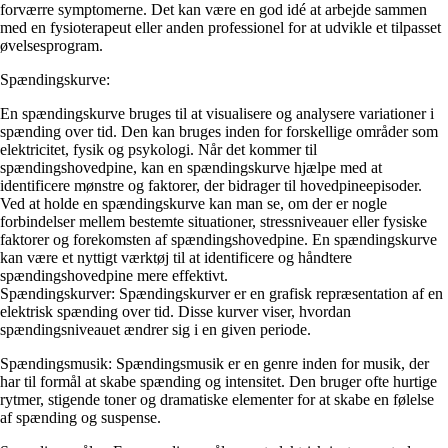
forværre symptomerne. Det kan være en god idé at arbejde sammen
med en fysioterapeut eller anden professionel for at udvikle et tilpasset
øvelsesprogram.
Spændingskurve:
En spændingskurve bruges til at visualisere og analysere variationer i
spænding over tid. Den kan bruges inden for forskellige områder som
elektricitet, fysik og psykologi. Når det kommer til
spændingshovedpine, kan en spændingskurve hjælpe med at
identificere mønstre og faktorer, der bidrager til hovedpineepisoder.
Ved at holde en spændingskurve kan man se, om der er nogle
forbindelser mellem bestemte situationer, stressniveauer eller fysiske
faktorer og forekomsten af spændingshovedpine. En spændingskurve
kan være et nyttigt værktøj til at identificere og håndtere
spændingshovedpine mere effektivt.
Spændingskurver: Spændingskurver er en grafisk repræsentation af en
elektrisk spænding over tid. Disse kurver viser, hvordan
spændingsniveauet ændrer sig i en given periode.
Spændingsmusik: Spændingsmusik er en genre inden for musik, der
har til formål at skabe spænding og intensitet. Den bruger ofte hurtige
rytmer, stigende toner og dramatiske elementer for at skabe en følelse
af spænding og suspense.