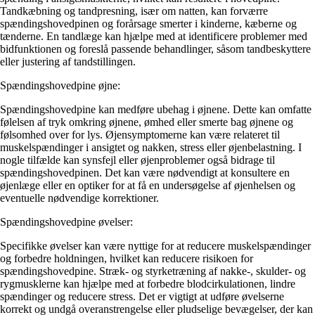
Tandkæbning og tandpresning, især om natten, kan forværre
spændingshovedpinen og forårsage smerter i kinderne, kæberne og
tænderne. En tandlæge kan hjælpe med at identificere problemer med
bidfunktionen og foreslå passende behandlinger, såsom tandbeskyttere
eller justering af tandstillingen.
Spændingshovedpine øjne:
Spændingshovedpine kan medføre ubehag i øjnene. Dette kan omfatte
følelsen af ​​tryk omkring øjnene, ømhed eller smerte bag øjnene og
følsomhed over for lys. Øjensymptomerne kan være relateret til
muskelspændinger i ansigtet og nakken, stress eller øjenbelastning. I
nogle tilfælde kan synsfejl eller øjenproblemer også bidrage til
spændingshovedpinen. Det kan være nødvendigt at konsultere en
øjenlæge eller en optiker for at få en undersøgelse af øjenhelsen og
eventuelle nødvendige korrektioner.
Spændingshovedpine øvelser:
Specifikke øvelser kan være nyttige for at reducere muskelspændinger
og forbedre holdningen, hvilket kan reducere risikoen for
spændingshovedpine. Stræk- og styrketræning af nakke-, skulder- og
rygmusklerne kan hjælpe med at forbedre blodcirkulationen, lindre
spændinger og reducere stress. Det er vigtigt at udføre øvelserne
korrekt og undgå overanstrengelse eller pludselige bevægelser, der kan