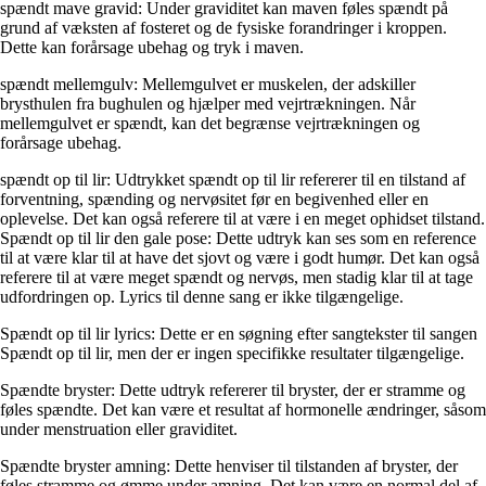
spændt mave gravid: Under graviditet kan maven føles spændt på
grund af væksten af fosteret og de fysiske forandringer i kroppen.
Dette kan forårsage ubehag og tryk i maven.
spændt mellemgulv: Mellemgulvet er muskelen, der adskiller
brysthulen fra bughulen og hjælper med vejrtrækningen. Når
mellemgulvet er spændt, kan det begrænse vejrtrækningen og
forårsage ubehag.
spændt op til lir: Udtrykket spændt op til lir refererer til en tilstand af
forventning, spænding og nervøsitet før en begivenhed eller en
oplevelse. Det kan også referere til at være i en meget ophidset tilstand.
Spændt op til lir den gale pose: Dette udtryk kan ses som en reference
til at være klar til at have det sjovt og være i godt humør. Det kan også
referere til at være meget spændt og nervøs, men stadig klar til at tage
udfordringen op. Lyrics til denne sang er ikke tilgængelige.
Spændt op til lir lyrics: Dette er en søgning efter sangtekster til sangen
Spændt op til lir, men der er ingen specifikke resultater tilgængelige.
Spændte bryster: Dette udtryk refererer til bryster, der er stramme og
føles spændte. Det kan være et resultat af hormonelle ændringer, såsom
under menstruation eller graviditet.
Spændte bryster amning: Dette henviser til tilstanden af bryster, der
føles stramme og ømme under amning. Det kan være en normal del af