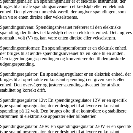
Spændingsmåler: En spændingsmåler er et elektrisk instrument, der
bruges til at måle spændingsniveauet i et kredsløb eller en elektrisk
enhed. Den giver en numerisk værdi, der angiver spændingen, som
kan være enten direkte eller vekselstrøms.
Spændingsniveau: Spændingsniveauet refererer til den elektriske
spænding, der findes i et kredsløb eller en elektrisk enhed. Det angives
normalt i volt (V) og kan være enten direkte eller vekselstrøm.
Spændingsomformer: En spændingsomformer er en elektrisk enhed,
der bruges til at ændre spændingsniveauet fra en kilde til en anden.
Den tager indgangsspændingen og konverterer den til den ønskede
udgangsspænding.
Spændingsregulator: En spændingsregulator er en elektrisk enhed, der
bruges til at opretholde en konstant spænding i en given kreds eller
enhed. Den overvåger og justerer spændingsniveauet for at sikre
stabilitet og korrekt drift.
Spændingsregulator 12v: En spændingsregulator 12V er en specifik
type spændingsregulator, der er designet til at levere en konstant
spænding på 12 volt. Den bruges ofte til at kontrollere og stabilisere
strømmen til elektroniske apparater eller bilbatterier.
Spændingsregulator 230v: En spændingsregulator 230V er en specifik
type spændingsregulator, der er designet til at levere en konstant