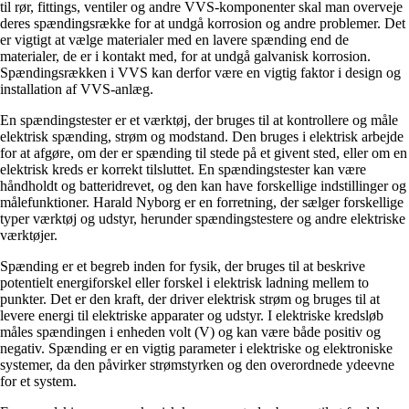
til rør, fittings, ventiler og andre VVS-komponenter skal man overveje
deres spændingsrække for at undgå korrosion og andre problemer. Det
er vigtigt at vælge materialer med en lavere spænding end de
materialer, de er i kontakt med, for at undgå galvanisk korrosion.
Spændingsrækken i VVS kan derfor være en vigtig faktor i design og
installation af VVS-anlæg.
En spændingstester er et værktøj, der bruges til at kontrollere og måle
elektrisk spænding, strøm og modstand. Den bruges i elektrisk arbejde
for at afgøre, om der er spænding til stede på et givent sted, eller om en
elektrisk kreds er korrekt tilsluttet. En spændingstester kan være
håndholdt og batteridrevet, og den kan have forskellige indstillinger og
målefunktioner. Harald Nyborg er en forretning, der sælger forskellige
typer værktøj og udstyr, herunder spændingstestere og andre elektriske
værktøjer.
Spænding er et begreb inden for fysik, der bruges til at beskrive
potentielt energiforskel eller forskel i elektrisk ladning mellem to
punkter. Det er den kraft, der driver elektrisk strøm og bruges til at
levere energi til elektriske apparater og udstyr. I elektriske kredsløb
måles spændingen i enheden volt (V) og kan være både positiv og
negativ. Spænding er en vigtig parameter i elektriske og elektroniske
systemer, da den påvirker strømstyrken og den overordnede ydeevne
for et system.