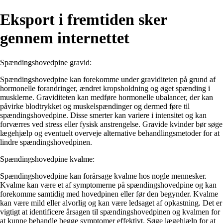
Eksport i fremtiden sker
gennem internettet
Spændingshovedpine gravid:
Spændingshovedpine kan forekomme under graviditeten på grund af
hormonelle forandringer, ændret kropsholdning og øget spænding i
musklerne. Graviditeten kan medføre hormonelle ubalancer, der kan
påvirke blodtrykket og muskelspændinger og dermed føre til
spændingshovedpine. Disse smerter kan variere i intensitet og kan
forværres ved stress eller fysisk anstrengelse. Gravide kvinder bør søge
lægehjælp og eventuelt overveje alternative behandlingsmetoder for at
lindre spændingshovedpinen.
Spændingshovedpine kvalme:
Spændingshovedpine kan forårsage kvalme hos nogle mennesker.
Kvalme kan være et af symptomerne på spændingshovedpine og kan
forekomme samtidig med hovedpinen eller før den begynder. Kvalme
kan være mild eller alvorlig og kan være ledsaget af opkastning. Det er
vigtigt at identificere årsagen til spændingshovedpinen og kvalmen for
at kunne behandle begge symptomer effektivt. Søge lægehjælp for at