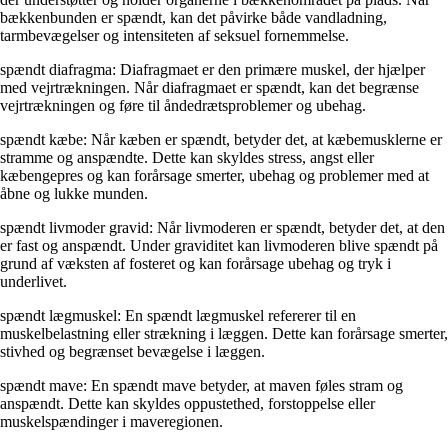
bækkenbunden er spændt, kan det påvirke både vandladning,
tarmbevægelser og intensiteten af seksuel fornemmelse.
spændt diafragma: Diafragmaet er den primære muskel, der hjælper
med vejrtrækningen. Når diafragmaet er spændt, kan det begrænse
vejrtrækningen og føre til åndedrætsproblemer og ubehag.
spændt kæbe: Når kæben er spændt, betyder det, at kæbemusklerne er
stramme og anspændte. Dette kan skyldes stress, angst eller
kæbengepres og kan forårsage smerter, ubehag og problemer med at
åbne og lukke munden.
spændt livmoder gravid: Når livmoderen er spændt, betyder det, at den
er fast og anspændt. Under graviditet kan livmoderen blive spændt på
grund af væksten af fosteret og kan forårsage ubehag og tryk i
underlivet.
spændt lægmuskel: En spændt lægmuskel refererer til en
muskelbelastning eller strækning i læggen. Dette kan forårsage smerter,
stivhed og begrænset bevægelse i læggen.
spændt mave: En spændt mave betyder, at maven føles stram og
anspændt. Dette kan skyldes oppustethed, forstoppelse eller
muskelspændinger i maveregionen.