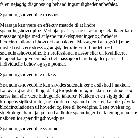
få en nøjagtig diagnose og behandlingsmuligheder anbefales.
Spændingshovedpine massage:
Massage kan være en effektiv metode til at lindre
spændingshovedpine. Ved hjælp af tryk og strækningsteknikker kan
massage hjælpe med at løsne muskelspændinger og forbedre
blodcirkulationen i hovedet og nakken. Massagen kan også hjælpe
med at reducere stress og angst, der ofte er forbundet med
spændingshovedpine. En professionel massør eller en kvalificeret
terapeut kan give en målrettet massagebehandling, der passer til
individuelle behov og symptomer.
Spændingshovedpine nakke:
Spændingshovedpine kan skyldes spændinger og stivhed i nakken.
Langvarig siddestilling, dårlig kropsholdning, muskelspændinger og
stress kan alle være bidragende faktorer. Nakken er en vigtig del af
kroppens støttestruktur, og når den er spændt eller stiv, kan det påvirke
blodcirkulationen til hovedet og føre til hovedpine. Lette øvelser og
strækninger kan hjælpe med at lindre spændinger i nakken og mindske
risikoen for spændingshovedpine.
Spændingshovedpine svimmel: