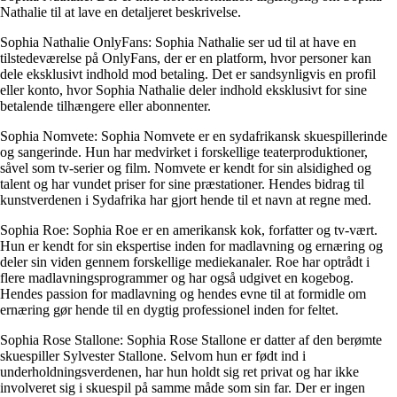
Nathalie til at lave en detaljeret beskrivelse.
Sophia Nathalie OnlyFans: Sophia Nathalie ser ud til at have en
tilstedeværelse på OnlyFans, der er en platform, hvor personer kan
dele eksklusivt indhold mod betaling. Det er sandsynligvis en profil
eller konto, hvor Sophia Nathalie deler indhold eksklusivt for sine
betalende tilhængere eller abonnenter.
Sophia Nomvete: Sophia Nomvete er en sydafrikansk skuespillerinde
og sangerinde. Hun har medvirket i forskellige teaterproduktioner,
såvel som tv-serier og film. Nomvete er kendt for sin alsidighed og
talent og har vundet priser for sine præstationer. Hendes bidrag til
kunstverdenen i Sydafrika har gjort hende til et navn at regne med.
Sophia Roe: Sophia Roe er en amerikansk kok, forfatter og tv-vært.
Hun er kendt for sin ekspertise inden for madlavning og ernæring og
deler sin viden gennem forskellige mediekanaler. Roe har optrådt i
flere madlavningsprogrammer og har også udgivet en kogebog.
Hendes passion for madlavning og hendes evne til at formidle om
ernæring gør hende til en dygtig professionel inden for feltet.
Sophia Rose Stallone: Sophia Rose Stallone er datter af den berømte
skuespiller Sylvester Stallone. Selvom hun er født ind i
underholdningsverdenen, har hun holdt sig ret privat og har ikke
involveret sig i skuespil på samme måde som sin far. Der er ingen