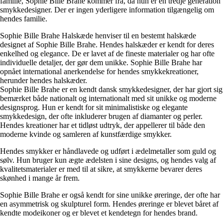
familie, Sophie Bille Brahe kommer fra, da hun er en tredje generation
smykkedesigner. Der er ingen yderligere information tilgængelig om
hendes familie.
Sophie Bille Brahe Halskæde henviser til en bestemt halskæde
designet af Sophie Bille Brahe. Hendes halskæder er kendt for deres
enkelhed og elegance. De er lavet af de fineste materialer og har ofte
individuelle detaljer, der gør dem unikke. Sophie Bille Brahe har
opnået international anerkendelse for hendes smykkekreationer,
herunder hendes halskæder.
Sophie Bille Brahe er en kendt dansk smykkedesigner, der har gjort sig
bemærket både nationalt og internationalt med sit unikke og moderne
designsprog. Hun er kendt for sit minimalistiske og elegante
smykkedesign, der ofte inkluderer brugen af diamanter og perler.
Hendes kreationer har et tidløst udtryk, der appellerer til både den
moderne kvinde og samleren af kunstfærdige smykker.
Hendes smykker er håndlavede og udført i ædelmetaller som guld og
sølv. Hun bruger kun ægte ædelsten i sine designs, og hendes valg af
kvalitetsmaterialer er med til at sikre, at smykkerne bevarer deres
skønhed i mange år frem.
Sophie Bille Brahe er også kendt for sine unikke øreringe, der ofte har
en asymmetrisk og skulpturel form. Hendes øreringe er blevet båret af
kendte modeikoner og er blevet et kendetegn for hendes brand.