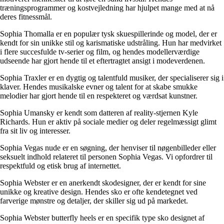
træningsprogrammer og kostvejledning har hjulpet mange med at nå
deres fitnessmål.
Sophia Thomalla er en populær tysk skuespillerinde og model, der er
kendt for sin unikke stil og karismatiske udstråling. Hun har medvirket
i flere succesfulde tv-serier og film, og hendes modellerværdige
udseende har gjort hende til et eftertragtet ansigt i modeverdenen.
Sophia Traxler er en dygtig og talentfuld musiker, der specialiserer sig i
klaver. Hendes musikalske evner og talent for at skabe smukke
melodier har gjort hende til en respekteret og værdsat kunstner.
Sophia Umansky er kendt som datteren af reality-stjernen Kyle
Richards. Hun er aktiv på sociale medier og deler regelmæssigt glimt
fra sit liv og interesser.
Sophia Vegas nude er en søgning, der henviser til nøgenbilleder eller
seksuelt indhold relateret til personen Sophia Vegas. Vi opfordrer til
respektfuld og etisk brug af internettet.
Sophia Webster er en anerkendt skodesigner, der er kendt for sine
unikke og kreative design. Hendes sko er ofte kendetegnet ved
farverige mønstre og detaljer, der skiller sig ud på markedet.
Sophia Webster butterfly heels er en specifik type sko designet af