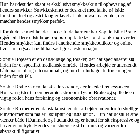
Hun har desuden skabt et eksklusivt smykkeskrin til opbevaring af
hendes smykker. Smykkeskrinet er designet med tanke på både
funktionalitet og æstetik og er lavet af luksuriøse materialer, der
matcher hendes smykker perfekt.
I forbindelse med hendes succesfulde karriere har Sophie Bille Brahe
også haft flere udstillinger og pop-up butikker rundt omkring i verden.
Hendes smykker kan findes i anerkendte smykkebutikker og online,
hvor hun også af og til har særlige salgskampagner.
Sophie Bojesen er en dansk læge og forsker, der har specialiseret sig
inden for et specifikt medicinsk område. Hendes arbejde er anerkendt
både nationalt og internationalt, og hun har bidraget til forskningen
inden for sit felt.
Sophie Brahe var en dansk adelskvinde, der levede i renæssancen.
Hun var søster til den berømte astronom Tycho Brahe og spillede en
vigtig rolle i hans forskning og astronomiske observationer.
Sophie Bremer er en dansk kunstner, der arbejder inden for forskellige
kunstformer som maleri, skulptur og installation. Hun har udstillet sine
værker både i Danmark og i udlandet og er kendt for sit ekspressive og
farverige udtryk. Hendes kunstneriske stil er unik og varierer fra
abstrakt til figurativt.