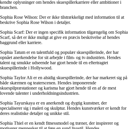
kendte oplysninger om hendes skuespillerkarriere eller ambitioner i
branchen.
Sophia Rose Wilson: Der er ikke tilstrækkeligt med information til at
beskrive Sophia Rose Wilson i detaljer.
Sophia Scarf: Der er ingen specifik information tilgængelig om Sophia
Scarf, så det er ikke muligt at give en præcis beskrivelse af hendes
baggrund eller karriere.
Sophia Tatum er en talentfuld og populær skuespillerinde, der har
opnået anerkendelse for sit arbejde i film- og tv-industrien. Hendes
talent og smukke udseende har gjort hende til en eftertragtet
skuespillerinde i Hollywood.
Sophia Taylor Ali er en alsidig skuespillerinde, der har markeret sig på
både skærmen og teaterscenen. Hendes imponerende
skuespilpræstationer og karisma har gjort hende til en af de mest
lovende talenter i underholdningsindustrien.
Sophia Tayurskaya er en anerkendt og dygtig kunstner, der
specialiserer sig i maleri og skulptur. Hendes kunstværker er kendt for
deres realistiske detaljer og unikke stil.
Sophia Thiel er en kendt fitnessmodel og træner, der inspirerer og
motiverer mennesker til at føre en sund livsstil. Hendes