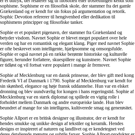
er et udtryk, der relaterer sig til filosofien eller trosretningen kendt som
sophisme. Sophisme er en filosofisk skole, der stammer fra det gamle
Grækenland og er kendt for sin fokus på argumentation og retorik.
Sophic Devotion refererer til hengivenhed eller dedikation til
sophismens principper og filosofiske tanker.
Sophie er et populært pigenavn, der stammer fra Grækenland og
betyder visdom. Navnet Sophie er blevet meget populært over hele
verden og har en romantisk og elegant klang. Piger med navnet Sophie
er ofte beskrevet som intelligente, hjælpsomme og omsorgsfulde.
Sophie er også navnet på en række berømte historiske og kulturelle
figurer, herunder forfattere, skuespillere og kunstnere. Navnet Sophie
er tidløst og vil fortsat være populært i mange år fremover.
Sophie af Mecklenburg var en dansk prinsesse, der blev gift med kong
Frederik VI af Danmark i 1790. Sophie af Mecklenburg var kendt for
sin skønhed, elegance og høje fransk uddannelse. Hun var en elsket
dronning og blev uundværlig for kongen i hans regeringstid. Sophie af
Mecklenburg var en stærk diplomat og spillede en vigtig rolle i
forholdet mellem Danmark og andre europæiske lande. Hun blev
beundret af mange for sin intelligens, kultiverede smag og generøsitet.
Sophie Allport er en britisk designer og illustrator, der er kendt for
hendes smukke og unikke design af tekstiler og keramik. Hendes
designs er inspireret af naturen og landlivet og er kendetegnet ved
deres detaljerede mønstre og subtile farver. Sophie Allport-produkter er