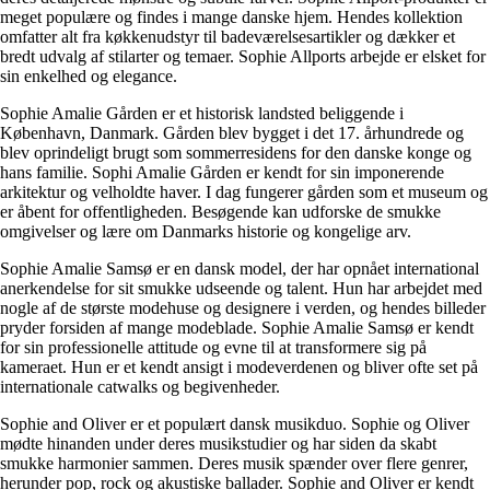
meget populære og findes i mange danske hjem. Hendes kollektion
omfatter alt fra køkkenudstyr til badeværelsesartikler og dækker et
bredt udvalg af stilarter og temaer. Sophie Allports arbejde er elsket for
sin enkelhed og elegance.
Sophie Amalie Gården er et historisk landsted beliggende i
København, Danmark. Gården blev bygget i det 17. århundrede og
blev oprindeligt brugt som sommerresidens for den danske konge og
hans familie. Sophi Amalie Gården er kendt for sin imponerende
arkitektur og velholdte haver. I dag fungerer gården som et museum og
er åbent for offentligheden. Besøgende kan udforske de smukke
omgivelser og lære om Danmarks historie og kongelige arv.
Sophie Amalie Samsø er en dansk model, der har opnået international
anerkendelse for sit smukke udseende og talent. Hun har arbejdet med
nogle af de største modehuse og designere i verden, og hendes billeder
pryder forsiden af ​​mange modeblade. Sophie Amalie Samsø er kendt
for sin professionelle attitude og evne til at transformere sig på
kameraet. Hun er et kendt ansigt i modeverdenen og bliver ofte set på
internationale catwalks og begivenheder.
Sophie and Oliver er et populært dansk musikduo. Sophie og Oliver
mødte hinanden under deres musikstudier og har siden da skabt
smukke harmonier sammen. Deres musik spænder over flere genrer,
herunder pop, rock og akustiske ballader. Sophie and Oliver er kendt