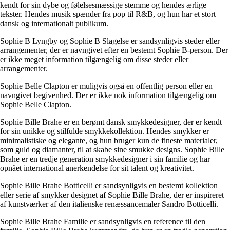
kendt for sin dybe og følelsesmæssige stemme og hendes ærlige
tekster. Hendes musik spænder fra pop til R&B, og hun har et stort
dansk og internationalt publikum.
Sophie B Lyngby og Sophie B Slagelse er sandsynligvis steder eller
arrangementer, der er navngivet efter en bestemt Sophie B-person. Der
er ikke meget information tilgængelig om disse steder eller
arrangementer.
Sophie Belle Clapton er muligvis også en offentlig person eller en
navngivet begivenhed. Der er ikke nok information tilgængelig om
Sophie Belle Clapton.
Sophie Bille Brahe er en berømt dansk smykkedesigner, der er kendt
for sin unikke og stilfulde smykkekollektion. Hendes smykker er
minimalistiske og elegante, og hun bruger kun de fineste materialer,
som guld og diamanter, til at skabe sine smukke designs. Sophie Bille
Brahe er en tredje generation smykkedesigner i sin familie og har
opnået international anerkendelse for sit talent og kreativitet.
Sophie Bille Brahe Botticelli er sandsynligvis en bestemt kollektion
eller serie af smykker designet af Sophie Bille Brahe, der er inspireret
af kunstværker af den italienske renæssancemaler Sandro Botticelli.
Sophie Bille Brahe Familie er sandsynligvis en reference til den