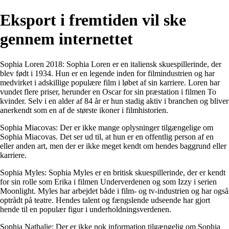
Eksport i fremtiden vil ske
gennem internettet
Sophia Loren 2018: Sophia Loren er en italiensk skuespillerinde, der
blev født i 1934. Hun er en legende inden for filmindustrien og har
medvirket i adskillige populære film i løbet af sin karriere. Loren har
vundet flere priser, herunder en Oscar for sin præstation i filmen To
kvinder. Selv i en alder af 84 år er hun stadig aktiv i branchen og bliver
anerkendt som en af de største ikoner i filmhistorien.
Sophia Miacovas: Der er ikke mange oplysninger tilgængelige om
Sophia Miacovas. Det ser ud til, at hun er en offentlig person af en
eller anden art, men der er ikke meget kendt om hendes baggrund eller
karriere.
Sophia Myles: Sophia Myles er en britisk skuespillerinde, der er kendt
for sin rolle som Erika i filmen Underverdenen og som Izzy i serien
Moonlight. Myles har arbejdet både i film- og tv-industrien og har også
optrådt på teatre. Hendes talent og fængslende udseende har gjort
hende til en populær figur i underholdningsverdenen.
Sophia Nathalie: Der er ikke nok information tilgængelig om Sophia