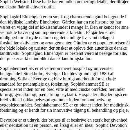
Sophia Webster. Disse hæle har en unik sommerfugldetalje, der tilføjer
en ekstra flair til ethvert outfit.
Sophiagård Elmehøjen er en smuk og charmerende gård beliggende i
den idylliske landsby Elmehøjen. Gården har en rig historie og har
været en vigtig del af lokalsamfundet i mange år. Den er kendt for sine
velholdte haver og sin imponerende arkitektur. På gården er der
mulighed for at nyde naturen og det landlige liv, samt deltage i
forskellige aktiviteter og arrangementer. Gården er et populært rejsemål
for både lokale og turister, der ønsker at opleve den autentiske danske
landlivsstil. Sophiagård Elmehøjen er bestemt værd at besøge for alle,
der ønsker at få et indblik i dansk landbrugskultur.
Sophiahemmet SE er et velrenommeret hospital og universitet
beliggende i Stockholm, Sverige. Det blev grundlagt i 1889 af
dronning Sofia af Sverige og blev hurtigt anerkendt for sin høje
standard for patientpleje og forskning. Sophiahemmet SE er
specialiseret inden for en bred vifte af medicinske områder, herunder
kirurgi, gynækologi, pædiatri og psykiatri. Hospitaler tilbyder også en
bred vifte af uddannelsesprogrammer inden for sundheds- og
sygeplejeområdet. Sophiahemmet SE er en pioner inden for medicinsk
forskning og er kendt for sin innovative tilgang til behandling og pleje.
Devotion er et udtryk, der bruges til at beskrive en stærk hengivenhed
eller dedikation til en person, en årsag eller en ideal. Sophic Devotion