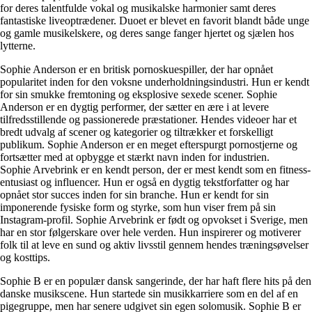
for deres talentfulde vokal og musikalske harmonier samt deres
fantastiske liveoptrædener. Duoet er blevet en favorit blandt både unge
og gamle musikelskere, og deres sange fanger hjertet og sjælen hos
lytterne.
Sophie Anderson er en britisk pornoskuespiller, der har opnået
popularitet inden for den voksne underholdningsindustri. Hun er kendt
for sin smukke fremtoning og eksplosive sexede scener. Sophie
Anderson er en dygtig performer, der sætter en ære i at levere
tilfredsstillende og passionerede præstationer. Hendes videoer har et
bredt udvalg af scener og kategorier og tiltrækker et forskelligt
publikum. Sophie Anderson er en meget efterspurgt pornostjerne og
fortsætter med at opbygge et stærkt navn inden for industrien.
Sophie Arvebrink er en kendt person, der er mest kendt som en fitness-
entusiast og influencer. Hun er også en dygtig tekstforfatter og har
opnået stor succes inden for sin branche. Hun er kendt for sin
imponerende fysiske form og styrke, som hun viser frem på sin
Instagram-profil. Sophie Arvebrink er født og opvokset i Sverige, men
har en stor følgerskare over hele verden. Hun inspirerer og motiverer
folk til at leve en sund og aktiv livsstil gennem hendes træningsøvelser
og kosttips.
Sophie B er en populær dansk sangerinde, der har haft flere hits på den
danske musikscene. Hun startede sin musikkarriere som en del af en
pigegruppe, men har senere udgivet sin egen solomusik. Sophie B er