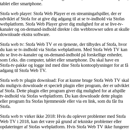
tablet eller smartphone.
Stofa web player: Stofa Web Player er en streamingafspiller, der er
udviklet af Stofa for at give dig adgang til at se tv-indhold via Stofas
webplatform. Stofa Web Player giver dig mulighed for at se live-tv-
kanaler og on-demand-indhold direkte i din webbrowser uden at skulle
downloade ekstra software.
Stofa web tv: Stofa Web TV er en tjeneste, der tilbydes af Stofa, hvor
du kan se tv-indhold via Stofas webplatform. Med Stofa Web TV kan
du se live-tv-kanaler og on-demand-indhold på forskellige enheder,
som f.eks. din computer, tablet eller smartphone. Du skal have en
Stofa-tv-pakke og logge ind med dine Stofa kontooplysninger for at få
adgang til Stofa Web TV.
Stofa web tv plugin download: For at kunne bruge Stofa Web TV skal
du muligvis downloade et specielt plugin eller program, der er udviklet
af Stofa. Dette plugin eller program giver dig mulighed for at afspille
tv-indhold via Stofas webplatform. Du kan downloade dette plugin
eller program fra Stofas hjemmeside eller via en link, som du får fra
Stofa.
Stofa web tv virker ikke 2018: Hvis du oplever problemer med Stofa
Web TV i 2018, kan det være på grund af tekniske problemer eller
opdateringer af Stofas webplatform. Hvis Stofa Web TV ikke fungerer