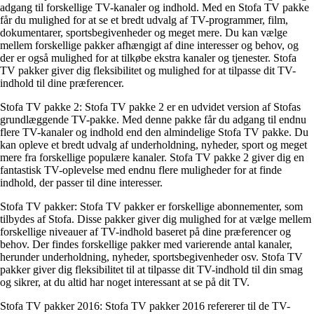
adgang til forskellige TV-kanaler og indhold. Med en Stofa TV pakke
får du mulighed for at se et bredt udvalg af TV-programmer, film,
dokumentarer, sportsbegivenheder og meget mere. Du kan vælge
mellem forskellige pakker afhængigt af dine interesser og behov, og
der er også mulighed for at tilkøbe ekstra kanaler og tjenester. Stofa
TV pakker giver dig fleksibilitet og mulighed for at tilpasse dit TV-
indhold til dine præferencer.
Stofa TV pakke 2: Stofa TV pakke 2 er en udvidet version af Stofas
grundlæggende TV-pakke. Med denne pakke får du adgang til endnu
flere TV-kanaler og indhold end den almindelige Stofa TV pakke. Du
kan opleve et bredt udvalg af underholdning, nyheder, sport og meget
mere fra forskellige populære kanaler. Stofa TV pakke 2 giver dig en
fantastisk TV-oplevelse med endnu flere muligheder for at finde
indhold, der passer til dine interesser.
Stofa TV pakker: Stofa TV pakker er forskellige abonnementer, som
tilbydes af Stofa. Disse pakker giver dig mulighed for at vælge mellem
forskellige niveauer af TV-indhold baseret på dine præferencer og
behov. Der findes forskellige pakker med varierende antal kanaler,
herunder underholdning, nyheder, sportsbegivenheder osv. Stofa TV
pakker giver dig fleksibilitet til at tilpasse dit TV-indhold til din smag
og sikrer, at du altid har noget interessant at se på dit TV.
Stofa TV pakker 2016: Stofa TV pakker 2016 refererer til de TV-