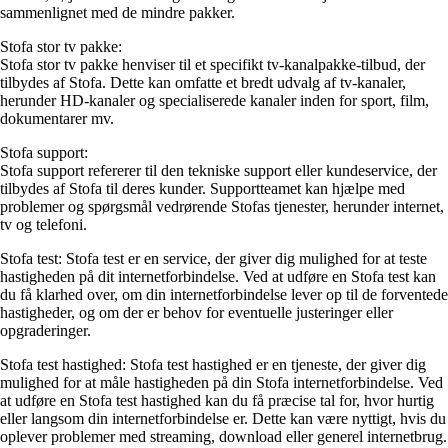
sammenlignet med de mindre pakker.
Stofa stor tv pakke:
Stofa stor tv pakke henviser til et specifikt tv-kanalpakke-tilbud, der
tilbydes af Stofa. Dette kan omfatte et bredt udvalg af tv-kanaler,
herunder HD-kanaler og specialiserede kanaler inden for sport, film,
dokumentarer mv.
Stofa support:
Stofa support refererer til den tekniske support eller kundeservice, der
tilbydes af Stofa til deres kunder. Supportteamet kan hjælpe med
problemer og spørgsmål vedrørende Stofas tjenester, herunder internet,
tv og telefoni.
Stofa test: Stofa test er en service, der giver dig mulighed for at teste
hastigheden på dit internetforbindelse. Ved at udføre en Stofa test kan
du få klarhed over, om din internetforbindelse lever op til de forventede
hastigheder, og om der er behov for eventuelle justeringer eller
opgraderinger.
Stofa test hastighed: Stofa test hastighed er en tjeneste, der giver dig
mulighed for at måle hastigheden på din Stofa internetforbindelse. Ved
at udføre en Stofa test hastighed kan du få præcise tal for, hvor hurtig
eller langsom din internetforbindelse er. Dette kan være nyttigt, hvis du
oplever problemer med streaming, download eller generel internetbrug.