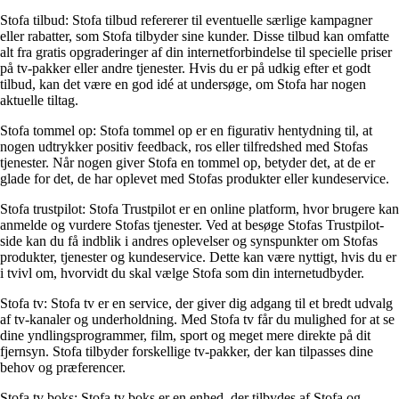
Stofa tilbud: Stofa tilbud refererer til eventuelle særlige kampagner
eller rabatter, som Stofa tilbyder sine kunder. Disse tilbud kan omfatte
alt fra gratis opgraderinger af din internetforbindelse til specielle priser
på tv-pakker eller andre tjenester. Hvis du er på udkig efter et godt
tilbud, kan det være en god idé at undersøge, om Stofa har nogen
aktuelle tiltag.
Stofa tommel op: Stofa tommel op er en figurativ hentydning til, at
nogen udtrykker positiv feedback, ros eller tilfredshed med Stofas
tjenester. Når nogen giver Stofa en tommel op, betyder det, at de er
glade for det, de har oplevet med Stofas produkter eller kundeservice.
Stofa trustpilot: Stofa Trustpilot er en online platform, hvor brugere kan
anmelde og vurdere Stofas tjenester. Ved at besøge Stofas Trustpilot-
side kan du få indblik i andres oplevelser og synspunkter om Stofas
produkter, tjenester og kundeservice. Dette kan være nyttigt, hvis du er
i tvivl om, hvorvidt du skal vælge Stofa som din internetudbyder.
Stofa tv: Stofa tv er en service, der giver dig adgang til et bredt udvalg
af tv-kanaler og underholdning. Med Stofa tv får du mulighed for at se
dine yndlingsprogrammer, film, sport og meget mere direkte på dit
fjernsyn. Stofa tilbyder forskellige tv-pakker, der kan tilpasses dine
behov og præferencer.
Stofa tv boks: Stofa tv boks er en enhed, der tilbydes af Stofa og