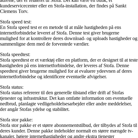
adresse, der er relateret til Stofa. Det kan være en butik, et
kundeservicecenter eller en Stofa-installation, der findes på Sankt
Clemens Torv.
Stofa speed test:
En Stofa speed test er en metode til at måle hastigheden på ens
internetforbindelse leveret af Stofa. Denne test giver brugerne
mulighed for at kontrollere deres download- og uploads hastigheder og
sammenligne dem med de forventede værdier.
Stofa speedtest:
Stofa speedtest er et værktøj eller en platform, der er designet til at teste
hastigheden på ens internetforbindelse, der leveres af Stofa. Denne
speedtest giver brugerne mulighed for at evaluere ydeevnen af deres
internetforbindelse og identificere eventuelle afvigelser.
Stofa status:
Stofa status refererer til den generelle tilstand eller drift af Stofas
tjenester og infrastruktur. Det kan omfatte information om eventuelle
nedbrud, planlagte vedligeholdelsesarbejder eller andre meddelelser,
der angår Stofas ydelse og stabilitet.
Stofa stor pakke:
Stofa stor pakke er et større abonnementstilbud, der tilbydes af Stofa til
deres kunder. Denne pakke indeholder normalt en større mængde tv-
kanaler, højere internethastigheder og andre ekstra tjenester