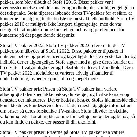
pakker, som blev tilbudt af Stofa i 2016. Disse pakker var i
overensstemmelse med de kanaler og indhold, der var tilgængelige på
det tidspunkt. Stofa tilpasser løbende deres TV-pakker for at sikre, at
kunderne har adgang til det bedste og mest aktuelle indhold. Stofa TV
pakker 2016 er muligvis ikke længere tilgængelige, men de var
designet til at imødekomme forskellige behov og præferencer for
kunderne på det pågældende tidspunkt.
Stofa TV pakker 2022: Stofa TV pakker 2022 refererer til de TV-
pakker, som tilbydes af Stofa i 2022. Disse pakker er tilpasset til
nutidens behov og præferencer og tager højde for de nyeste kanaler og
indhold, der er tilgængelige. Stofa sigter mod at give deres kunder en
bred vifte af valgmuligheder og fleksibilitet i deres TV-indhold. Deres
TV pakker 2022 indeholder et varieret udvalg af kanaler til
underholdning, nyheder, sport, film og meget mere.
Stofa TV pakker pris: Prisen på Stofa TV pakker kan variere
afhængigt af den specifikke pakke, du vælger, og hvilke kanaler og
tjenester, der inkluderes. Det er bedst at besøge Stofas hjemmeside eller
kontakte deres kundeservice for at få den mest nøjagtige information
om priser på deres forskellige TV-pakker. Stofa tilbyder forskellige
valgmuligheder for at imødekomme forskellige budgetter og behov, så
du kan finde en pakke, der passer til din økonomi.
Stofa TV pakker priser: Priserne på Stofa TV pakker kan variere