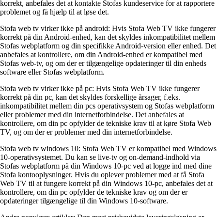
korrekt, anbefales det at kontakte Stofas kundeservice for at rapportere
problemet og få hjælp til at løse det.
Stofa web tv virker ikke på android: Hvis Stofa Web TV ikke fungerer
korrekt på din Android-enhed, kan det skyldes inkompatibilitet mellem
Stofas webplatform og din specifikke Android-version eller enhed. Det
anbefales at kontrollere, om din Android-enhed er kompatibel med
Stofas web-tv, og om der er tilgængelige opdateringer til din enheds
software eller Stofas webplatform.
Stofa web tv virker ikke på pc: Hvis Stofa Web TV ikke fungerer
korrekt på din pc, kan det skyldes forskellige årsager, f.eks.
inkompatibilitet mellem din pcs operativsystem og Stofas webplatform
eller problemer med din internetforbindelse. Det anbefales at
kontrollere, om din pc opfylder de tekniske krav til at køre Stofa Web
TV, og om der er problemer med din internetforbindelse.
Stofa web tv windows 10: Stofa Web TV er kompatibel med Windows
10-operativsystemet. Du kan se live-tv og on-demand-indhold via
Stofas webplatform på din Windows 10-pc ved at logge ind med dine
Stofa kontooplysninger. Hvis du oplever problemer med at få Stofa
Web TV til at fungere korrekt på din Windows 10-pc, anbefales det at
kontrollere, om din pc opfylder de tekniske krav og om der er
opdateringer tilgængelige til din Windows 10-software.