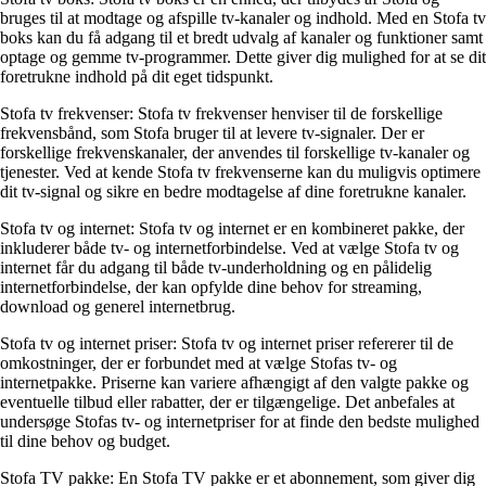
bruges til at modtage og afspille tv-kanaler og indhold. Med en Stofa tv
boks kan du få adgang til et bredt udvalg af kanaler og funktioner samt
optage og gemme tv-programmer. Dette giver dig mulighed for at se dit
foretrukne indhold på dit eget tidspunkt.
Stofa tv frekvenser: Stofa tv frekvenser henviser til de forskellige
frekvensbånd, som Stofa bruger til at levere tv-signaler. Der er
forskellige frekvenskanaler, der anvendes til forskellige tv-kanaler og
tjenester. Ved at kende Stofa tv frekvenserne kan du muligvis optimere
dit tv-signal og sikre en bedre modtagelse af dine foretrukne kanaler.
Stofa tv og internet: Stofa tv og internet er en kombineret pakke, der
inkluderer både tv- og internetforbindelse. Ved at vælge Stofa tv og
internet får du adgang til både tv-underholdning og en pålidelig
internetforbindelse, der kan opfylde dine behov for streaming,
download og generel internetbrug.
Stofa tv og internet priser: Stofa tv og internet priser refererer til de
omkostninger, der er forbundet med at vælge Stofas tv- og
internetpakke. Priserne kan variere afhængigt af den valgte pakke og
eventuelle tilbud eller rabatter, der er tilgængelige. Det anbefales at
undersøge Stofas tv- og internetpriser for at finde den bedste mulighed
til dine behov og budget.
Stofa TV pakke: En Stofa TV pakke er et abonnement, som giver dig