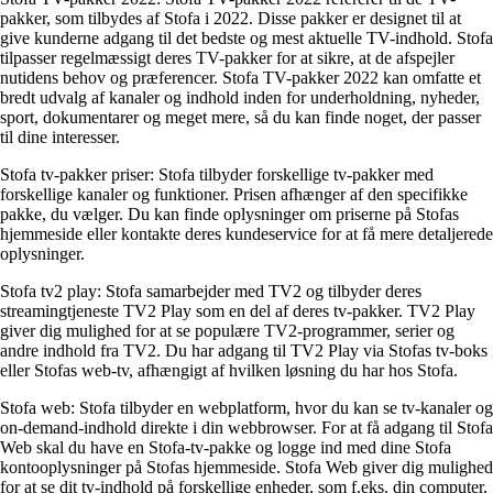
pakker, som tilbydes af Stofa i 2022. Disse pakker er designet til at
give kunderne adgang til det bedste og mest aktuelle TV-indhold. Stofa
tilpasser regelmæssigt deres TV-pakker for at sikre, at de afspejler
nutidens behov og præferencer. Stofa TV-pakker 2022 kan omfatte et
bredt udvalg af kanaler og indhold inden for underholdning, nyheder,
sport, dokumentarer og meget mere, så du kan finde noget, der passer
til dine interesser.
Stofa tv-pakker priser: Stofa tilbyder forskellige tv-pakker med
forskellige kanaler og funktioner. Prisen afhænger af den specifikke
pakke, du vælger. Du kan finde oplysninger om priserne på Stofas
hjemmeside eller kontakte deres kundeservice for at få mere detaljerede
oplysninger.
Stofa tv2 play: Stofa samarbejder med TV2 og tilbyder deres
streamingtjeneste TV2 Play som en del af deres tv-pakker. TV2 Play
giver dig mulighed for at se populære TV2-programmer, serier og
andre indhold fra TV2. Du har adgang til TV2 Play via Stofas tv-boks
eller Stofas web-tv, afhængigt af hvilken løsning du har hos Stofa.
Stofa web: Stofa tilbyder en webplatform, hvor du kan se tv-kanaler og
on-demand-indhold direkte i din webbrowser. For at få adgang til Stofa
Web skal du have en Stofa-tv-pakke og logge ind med dine Stofa
kontooplysninger på Stofas hjemmeside. Stofa Web giver dig mulighed
for at se dit tv-indhold på forskellige enheder, som f.eks. din computer,