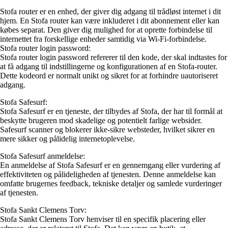
Stofa router er en enhed, der giver dig adgang til trådløst internet i dit
hjem. En Stofa router kan være inkluderet i dit abonnement eller kan
købes separat. Den giver dig mulighed for at oprette forbindelse til
internettet fra forskellige enheder samtidig via Wi-Fi-forbindelse.
Stofa router login password:
Stofa router login password refererer til den kode, der skal indtastes for
at få adgang til indstillingerne og konfigurationen af en Stofa-router.
Dette kodeord er normalt unikt og sikret for at forhindre uautoriseret
adgang.
Stofa Safesurf:
Stofa Safesurf er en tjeneste, der tilbydes af Stofa, der har til formål at
beskytte brugeren mod skadelige og potentielt farlige websider.
Safesurf scanner og blokerer ikke-sikre websteder, hvilket sikrer en
mere sikker og pålidelig internetoplevelse.
Stofa Safesurf anmeldelse:
En anmeldelse af Stofa Safesurf er en gennemgang eller vurdering af
effektiviteten og pålideligheden af tjenesten. Denne anmeldelse kan
omfatte brugernes feedback, tekniske detaljer og samlede vurderinger
af tjenesten.
Stofa Sankt Clemens Torv:
Stofa Sankt Clemens Torv henviser til en specifik placering eller