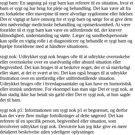
sygt barn: En søgning på sygt barn kan referere til en situation, hvor et
barn er sygt og har brug for pleje og behandling. Det kan være alt fra
en forkølelse eller mavepine til mere alvorlige sygdomme eller lidelser.
Det er vigtigt at have omsorg for et sygt barn og sørge for at give dem
den nødvendige medicinske behandling og opmærksomhed. At være
forælder til et sygt barn kan være en udfordrende tid, der kræver
tålmodighed, understanding og støtte. Læger og sundhedspersonale
kan spille en vigtig rolle i at diagnosticere og behandle et sygt barn og
hjælpe forældrene med at håndtere situationen.
sygt nok: Udtrykket sygt nok bruges ofte til at udtrykke overraskelse
eller overraskelse over en usædvanlig eller absurd situation eller
begivenhed. Det kan bruges til at beskrive noget, der er så mærkeligt
eller skørt, at det er svært at tro. Det kan også bruges til at udtrykke
frustration over en uretfærdig eller utilfredsstillende situation.
Udtrykket bruges ofte i hverdagssamtaler og kan have en humoristisk
eller ironisk undertone. For eksempel kan man sige Det er sygt nok, at
han stadig ikke har betalt sin gæld eller Det er sygt nok, at hun sagde
det til ham.
sygt nok p1: Informationen om sygt nok p1 er begrænset, og derfor
kan der være flere mulige fortolkninger af dette søgeord. Det kan
referere til en specifik person, begivenhed eller situation, som
involverer udtrykket sygt nok. Desværre kan jeg ikke give en mere
detaljeret beskrivelse uden yderligere oplysninger.