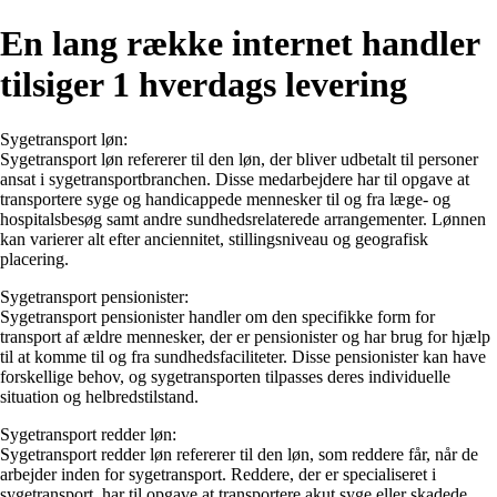
En lang række internet handler
tilsiger 1 hverdags levering
Sygetransport løn:
Sygetransport løn refererer til den løn, der bliver udbetalt til personer
ansat i sygetransportbranchen. Disse medarbejdere har til opgave at
transportere syge og handicappede mennesker til og fra læge- og
hospitalsbesøg samt andre sundhedsrelaterede arrangementer. Lønnen
kan varierer alt efter anciennitet, stillingsniveau og geografisk
placering.
Sygetransport pensionister:
Sygetransport pensionister handler om den specifikke form for
transport af ældre mennesker, der er pensionister og har brug for hjælp
til at komme til og fra sundhedsfaciliteter. Disse pensionister kan have
forskellige behov, og sygetransporten tilpasses deres individuelle
situation og helbredstilstand.
Sygetransport redder løn:
Sygetransport redder løn refererer til den løn, som reddere får, når de
arbejder inden for sygetransport. Reddere, der er specialiseret i
sygetransport, har til opgave at transportere akut syge eller skadede