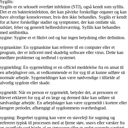
Sygilis:
Sygilis er en seksuelt overført infektion (STI), også kendt som syfilis.
Det er en bakterieinfektion, der kan påvirke forskellige organer og kan
have alvorlige konsekvenser, hvis den ikke behandles. Sygilis er kendt
for at have forskellige stadier og symptomer, der kan omfatte sår,
udslæt, feber og generelt helbredsforværring. Syfilis kan behandles
med antibiotika.
sygine: Sygine er et fiktivt ord og har ingen betydning eller definition.
sygmaskine: En sygmaskine kan referere til en computer eller et
program, der er inficeret med skadelig software eller virus. Dette kan
medføre problemer og nedbrud i systemet.
sygmelding: En sygemelding er en officiel meddelelse fra en ansat til
en arbejdsgiver om, at vedkommende er for syg til at kunne udføre sit
normale arbejde. Sygemeldinger kan være nødvendige i tilfælde af
alvorlig sygdom eller skade.
sygmeldt: Når en person er sygemeldt, betyder det, at personen er
blevet erklæret for syg af en læge og dermed ikke kan udføre sit
sædvanlige arbejde. En arbejdstager kan være sygemeldt i kortere eller
længere perioder, afhængigt af sygdommens sværhedsgrad.
sygning: Begrebet sygning kan være en stavefejl for sugning og
refererer typisk til processen med at fjerne støv, snavs eller væsker fra
en overflade ved hjælp af en støvsuger eller et andet sugende værktøj.