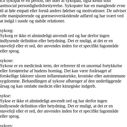
En sykopat er en person, der lider af sykopati, også kendt som
antisocial personlighedsforstyrrelse. Sykopater har en manglende evne
til at føle empati eller forstå andres følelser og motivationer. De udviser
ofte manipulerende og grænseoverskridende adfærd og har svært ved
at indgå i sunde og stabile relationer.
sykorg:
Sykorg er ikke et almindeligt anvendt ord og har derfor ingen
indlysende definition eller betydning. Det er muligt, at det er en
stavefejl eller et ord, der anvendes inden for et specifikt fagområde
eller sprog.
sykose:
Sykose er en medicinsk term, der refererer til en unormal fortykkelse
eller forstørrelse af hudens hornlag. Det kan være forårsaget af
forskellige faktorer såsom inflammatoriske, kroniske eller autoimmune
sygdomme. Behandlingen af sykose afhænger af den underliggende
årsag og kan omfatte medicin eller kirurgiske indgreb.
sykse:
Sykse er ikke et almindeligt anvendt ord og har derfor ingen
indlysende definition eller betydning. Det er muligt, at det er en
stavefejl eller et ord, der anvendes inden for et specifikt fagområde
eller sprog.
sykurs: