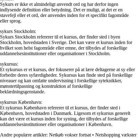
Sykurs er ikke et almindeligt anvendt ord og har derfor ingen
indlysende definition eller betydning. Det er muligt, at det er en
stavefejl eller et ord, der anvendes inden for et specifikt fagområde
eller sprog.
sykurs Stockholm:
Sykurs Stockholm refererer til et kursus, der finder sted i byen
Stockholm, hovedstaden i Sverige. Det kan være et kursus inden for
hvilket som helst fagområde eller emne, der tilbydes af forskellige
uddannelsesinstitutioner eller organisationer i Stockholm.
sykursus:
Et sykursus er et kursus, der fokuserer på at lære deltagerne at sy eller
forbedre deres syfærdigheder. Sykursus kan finde sted på forskellige
niveauer og kan omfatte undervisning i forskellige syteknikker,
mønstertilpasning og konstruktion af forskellige
beklædningsgenstande.
sykursus København:
Et sykursus København refererer til et kursus, der finder sted i
København, hovedstaden i Danmark. Ligesom et sykursus generelt
kan det være et kursus inden for syning, der tilbydes af forskellige
uddannelsesinstitutioner eller organisationer i København.
Andre populære artikler:
Netkøb vokser fortsat
•
Netshopping vækster