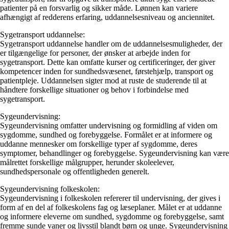
patienter på en forsvarlig og sikker måde. Lønnen kan variere
afhængigt af redderens erfaring, uddannelsesniveau og anciennitet.
Sygetransport uddannelse:
Sygetransport uddannelse handler om de uddannelsesmuligheder, der
er tilgængelige for personer, der ønsker at arbejde inden for
sygetransport. Dette kan omfatte kurser og certificeringer, der giver
kompetencer inden for sundhedsvæsenet, førstehjælp, transport og
patientpleje. Uddannelsen sigter mod at ruste de studerende til at
håndtere forskellige situationer og behov i forbindelse med
sygetransport.
Sygeundervisning:
Sygeundervisning omfatter undervisning og formidling af viden om
sygdomme, sundhed og forebyggelse. Formålet er at informere og
uddanne mennesker om forskellige typer af sygdomme, deres
symptomer, behandlinger og forebyggelse. Sygeundervisning kan være
målrettet forskellige målgrupper, herunder skoleelever,
sundhedspersonale og offentligheden generelt.
Sygeundervisning folkeskolen:
Sygeundervisning i folkeskolen refererer til undervisning, der gives i
form af en del af folkeskolens fag og læseplaner. Målet er at uddanne
og informere eleverne om sundhed, sygdomme og forebyggelse, samt
fremme sunde vaner og livsstil blandt børn og unge. Sygeundervisning