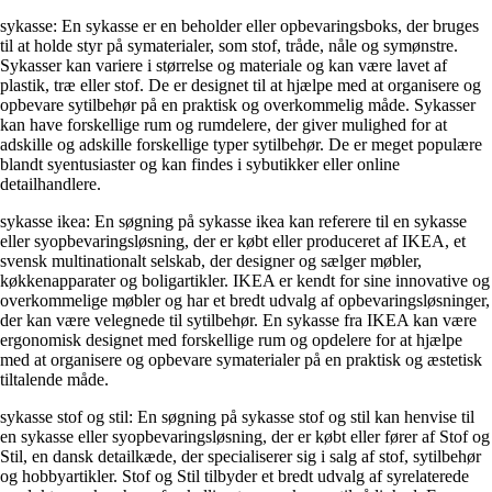
sykasse: En sykasse er en beholder eller opbevaringsboks, der bruges
til at holde styr på symaterialer, som stof, tråde, nåle og symønstre.
Sykasser kan variere i størrelse og materiale og kan være lavet af
plastik, træ eller stof. De er designet til at hjælpe med at organisere og
opbevare sytilbehør på en praktisk og overkommelig måde. Sykasser
kan have forskellige rum og rumdelere, der giver mulighed for at
adskille og adskille forskellige typer sytilbehør. De er meget populære
blandt syentusiaster og kan findes i sybutikker eller online
detailhandlere.
sykasse ikea: En søgning på sykasse ikea kan referere til en sykasse
eller syopbevaringsløsning, der er købt eller produceret af IKEA, et
svensk multinationalt selskab, der designer og sælger møbler,
køkkenapparater og boligartikler. IKEA er kendt for sine innovative og
overkommelige møbler og har et bredt udvalg af opbevaringsløsninger,
der kan være velegnede til sytilbehør. En sykasse fra IKEA kan være
ergonomisk designet med forskellige rum og opdelere for at hjælpe
med at organisere og opbevare symaterialer på en praktisk og æstetisk
tiltalende måde.
sykasse stof og stil: En søgning på sykasse stof og stil kan henvise til
en sykasse eller syopbevaringsløsning, der er købt eller fører af Stof og
Stil, en dansk detailkæde, der specialiserer sig i salg af stof, sytilbehør
og hobbyartikler. Stof og Stil tilbyder et bredt udvalg af syrelaterede