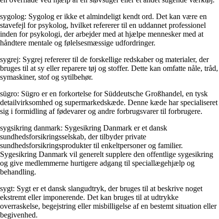
sygolog: Sygolog er ikke et almindeligt kendt ord. Det kan være en
stavefejl for psykolog, hvilket refererer til en uddannet professionel
inden for psykologi, der arbejder med at hjælpe mennesker med at
håndtere mentale og følelsesmæssige udfordringer.
sygrej: Sygrej refererer til de forskellige redskaber og materialer, der
bruges til at sy eller reparere tøj og stoffer. Dette kan omfatte nåle, tråd,
symaskiner, stof og sytilbehør.
sügro: Sügro er en forkortelse for Süddeutsche Großhandel, en tysk
detailvirksomhed og supermarkedskæde. Denne kæde har specialiseret
sig i formidling af fødevarer og andre forbrugsvarer til forbrugere.
sygsikring danmark: Sygesikring Danmark er et dansk
sundhedsforsikringsselskab, der tilbyder private
sundhedsforsikringsprodukter til enkeltpersoner og familier.
Sygesikring Danmark vil generelt supplere den offentlige sygesikring
og give medlemmerne hurtigere adgang til speciallægehjælp og
behandling.
sygt: Sygt er et dansk slangudtryk, der bruges til at beskrive noget
ekstremt eller imponerende. Det kan bruges til at udtrykke
overraskelse, begejstring eller misbilligelse af en bestemt situation eller
begivenhed.