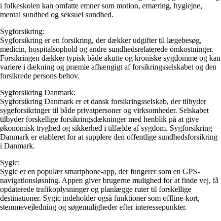
i folkeskolen kan omfatte emner som motion, ernæring, hygiejne,
mental sundhed og seksuel sundhed.
Sygforsikring:
Sygforsikring er en forsikring, der dækker udgifter til lægebesøg,
medicin, hospitalsophold og andre sundhedsrelaterede omkostninger.
Forsikringen dækker typisk både akutte og kroniske sygdomme og kan
variere i dækning og præmie afhængigt af forsikringsselskabet og den
forsikrede persons behov.
Sygforsikring Danmark:
Sygforsikring Danmark er et dansk forsikringsselskab, der tilbyder
sygeforsikringer til både privatpersoner og virksomheder. Selskabet
tilbyder forskellige forsikringsdækninger med henblik på at give
økonomisk tryghed og sikkerhed i tilfælde af sygdom. Sygforsikring
Danmark er etableret for at supplere den offentlige sundhedsforsikring
i Danmark.
Sygic:
Sygic er en populær smartphone-app, der fungerer som en GPS-
navigationsløsning. Appen giver brugerne mulighed for at finde vej, få
opdaterede trafikoplysninger og planlægge ruter til forskellige
destinationer. Sygic indeholder også funktioner som offline-kort,
stemmevejledning og søgemuligheder efter interessepunkter.