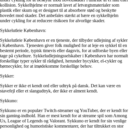
kollision. Sykkelhjelme er normalt lavet af letvægtsmaterialer som
plastik eller skum og er designet til at absorbere stød og beskytte
hovedet mod skader. Det anbefales stærkt at bære en sykkelhjelm
under cykling for at reducere risikoen for alvorlige skader.
Sykkelutleie København:
Sykkelutleie København er en tjeneste, der tilbyder udlejning af sykler
i København. Tjenesten giver folk mulighed for at leje en sykkel til en
bestemt periode, typisk timevis eller dagsvis, for at udforske byen eller
tage på cykelture. Sykkeludlejningsselskaber i København har normalt
forskellige typer sykler til rådighed, herunder bycykler, el-cykler og
børnecykler, for at imødekomme forskellige behov.
Sykker:
Sykker er ikke et kendt ord eller udtryk på dansk. Det kan være en
stavefejl eller et slangudtryk, der ikke er alment kendt.
Sykkuno:
Sykkuno er en populær Twitch-streamer og YouTuber, der er kendt for
sin gaming-indhold. Han er mest kendt for at streame spil som Among
Us, League of Legends og Valorant. Sykkuno er kendt for sin venlige
personlighed og humoristiske kommentarer, der har tiltrukket en stor