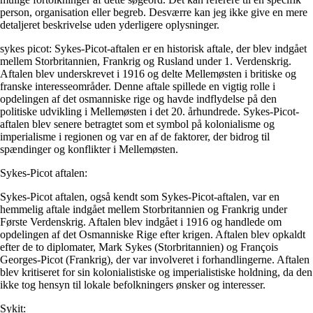
person, organisation eller begreb. Desværre kan jeg ikke give en mere
detaljeret beskrivelse uden yderligere oplysninger.
sykes picot: Sykes-Picot-aftalen er en historisk aftale, der blev indgået
mellem Storbritannien, Frankrig og Rusland under 1. Verdenskrig.
Aftalen blev underskrevet i 1916 og delte Mellemøsten i britiske og
franske interesseområder. Denne aftale spillede en vigtig rolle i
opdelingen af det osmanniske rige og havde indflydelse på den
politiske udvikling i Mellemøsten i det 20. århundrede. Sykes-Picot-
aftalen blev senere betragtet som et symbol på kolonialisme og
imperialisme i regionen og var en af ​​de faktorer, der bidrog til
spændinger og konflikter i Mellemøsten.
Sykes-Picot aftalen:
Sykes-Picot aftalen, også kendt som Sykes-Picot-aftalen, var en
hemmelig aftale indgået mellem Storbritannien og Frankrig under
Første Verdenskrig. Aftalen blev indgået i 1916 og handlede om
opdelingen af det Osmanniske Rige efter krigen. Aftalen blev opkaldt
efter de to diplomater, Mark Sykes (Storbritannien) og François
Georges-Picot (Frankrig), der var involveret i forhandlingerne. Aftalen
blev kritiseret for sin kolonialistiske og imperialistiske holdning, da den
ikke tog hensyn til lokale befolkningers ønsker og interesser.
Sykit: