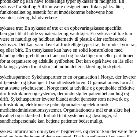
produkter og kan have forskellige typer sykasser til rådighed. En
sykasse fra Stof og Stil kan være designet med fokus på kvalitet,
funktionalitet og æstetik for at imødekomme behovene hos
syentusiaster og håndværkere.
sykasse træ: En sykasse af træ er en opbevaringskasse specifikt
beregnet til at holde symaterialer og værktøjer. En sykasse af træ kan
være et naturligt og holdbart alternativ til plastik eller stofbaserede
sykasser. Det kan være lavet af forskellige typer træ, herunder fyrretræ,
eg eller birk. En træsykasse kan have en solid konstruktion med
håndtag eller greb til nem transport og forskellige rum eller partitioner
for at organisere og adskille sytilbehør. Det kan også have en lås eller
lukningssystem for at sikre, at indholdet er sikkert og beskyttet.
sykehuspartner: Sykehuspartner er en organisation i Norge, der leverer
it-tjenester og løsninger til sundhedssektoren. Organisationens formål
er at støtte sykehusene i Norge med at udvikle og opretholde effektive
it-infrastrukturer og systemer, der understøtter patientbehandling og
drift. Sykehuspartner leverer blandt andet tjenester som netværk og
infrastruktur, elektroniske patientjournaler og elektronisk
medicinadministrationssystemer. Organisationens mål er at sikre høj
kvalitet og sikkerhed i forhold til it-systemer og -løsninger, så
sundhedspersonale kan betjene patienter bedst muligt.
sykes: Information om sykes er begrænset, og derfor kan der være flere
mulige fortolkninger af dette søgeord. Det kan referere til en specifik