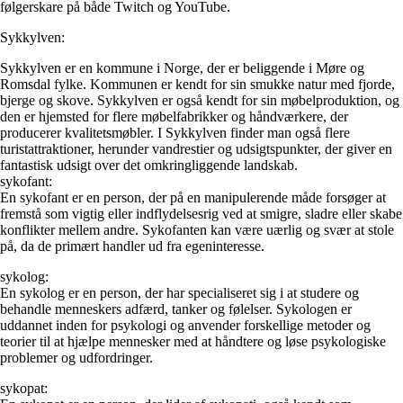
følgerskare på både Twitch og YouTube.
Sykkylven:
Sykkylven er en kommune i Norge, der er beliggende i Møre og
Romsdal fylke. Kommunen er kendt for sin smukke natur med fjorde,
bjerge og skove. Sykkylven er også kendt for sin møbelproduktion, og
den er hjemsted for flere møbelfabrikker og håndværkere, der
producerer kvalitetsmøbler. I Sykkylven finder man også flere
turistattraktioner, herunder vandrestier og udsigtspunkter, der giver en
fantastisk udsigt over det omkringliggende landskab.
sykofant:
En sykofant er en person, der på en manipulerende måde forsøger at
fremstå som vigtig eller indflydelsesrig ved at smigre, sladre eller skabe
konflikter mellem andre. Sykofanten kan være uærlig og svær at stole
på, da de primært handler ud fra egeninteresse.
sykolog:
En sykolog er en person, der har specialiseret sig i at studere og
behandle menneskers adfærd, tanker og følelser. Sykologen er
uddannet inden for psykologi og anvender forskellige metoder og
teorier til at hjælpe mennesker med at håndtere og løse psykologiske
problemer og udfordringer.
sykopat: