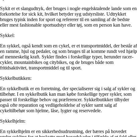
Sykit er et slangudtryk, der bruges i nogle engelsktalende lande som en
forkortelse for sick kit, hvilket betyder syg udstyrsliste. Udtrykket
bruges typisk inden for sport og refererer til en samling af de bedste
eller mest fashionable sportsudstyr eller tøj, som en person kan have.
Sykkel:
En sykkel, også kendt som en cykel, er et transportmiddel, der består af
en ramme, hjul og pedaler, og som bruges til at komme rundt ved hjælp
af menneskelig kraft. Sykler findes i forskellige typer, herunder racer-
cykler, mountainbikes og citybikes, og de bruges både som
fritidsaktivitet, transportmiddel og til sport.
Sykkelbutikken:
En sykkelbutik er en forretning, der specialiserer sig i salg af sykler og
tilbehør. I en sykkelbutik kan man købe forskellige typer sykler, som
passer til forskellige behov og præferencer. Sykkelbutikker tilbyder
også ofte reparation og vedligeholdelse af sykler samt salg af
cykeltilbehør som hjelme, låse, lygter og reservedele.
Sykkelhjelm:
En sykkelhjelm er en sikkerhedsudrustning, der bæres på hovedet
under cykling for at beskytte mod hovedskader i tilfælde af et fald eller