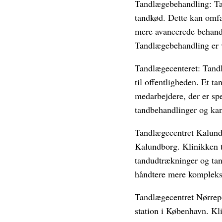
Tandlægebehandling: Ta
tandkød. Dette kan omfa
mere avancerede behandl
Tandlægebehandling er v
Tandlægecenteret: Tandlæ
til offentligheden. Et t
medarbejdere, der er spe
tandbehandlinger og kan 
Tandlægecentret Kalundb
Kalundborg. Klinikken ti
tandudtrækninger og tan
håndtere mere kompleks
Tandlægecentret Nørrepo
station i København. Kli