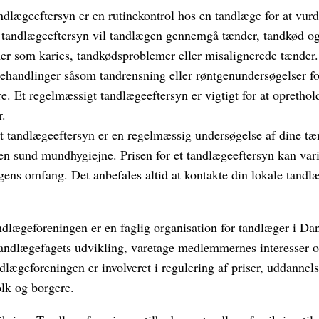
ndlægeeftersyn er en rutinekontrol hos en tandlæge for at vur
 tandlægeeftersyn vil tandlægen gennemgå tænder, tandkød og
mer som karies, tandkødsproblemer eller misalignerede tænde
ehandlinger såsom tandrensning eller røntgenundersøgelser fo
e. Et regelmæssigt tandlægeeftersyn er vigtigt for at opreth
r.
Et tandlægeeftersyn er en regelmæssig undersøgelse af dine t
en sund mundhygiejne. Prisen for et tandlægeeftersyn kan var
ens omfang. Det anbefales altid at kontakte din lokale tandlæ
dlægeforeningen er en faglig organisation for tandlæger i D
tandlægefagets udvikling, varetage medlemmernes interesser o
dlægeforeningen er involveret i regulering af priser, uddannel
olk og borgere.