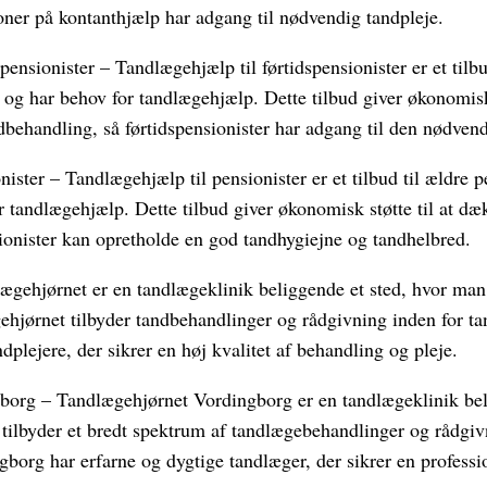
oner på kontanthjælp har adgang til nødvendig tandpleje.
pensionister – Tandlægehjælp til førtidspensionister er et tilbu
 og har behov for tandlægehjælp. Dette tilbud giver økonomisk
behandling, så førtidspensionister har adgang til den nødvend
nister – Tandlægehjælp til pensionister er et tilbud til ældre p
 tandlægehjælp. Dette tilbud giver økonomisk støtte til at dæk
ionister kan opretholde en god tandhygiejne og tandhelbred.
ægehjørnet er en tandlægeklinik beliggende et sted, hvor man 
hjørnet tilbyder tandbehandlinger og rådgivning inden for ta
dplejere, der sikrer en høj kvalitet af behandling og pleje.
borg – Tandlægehjørnet Vordingborg er en tandlægeklinik bel
tilbyder et bredt spektrum af tandlægebehandlinger og rådgivn
borg har erfarne og dygtige tandlæger, der sikrer en profess