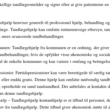
skellige tandlægeområder og sigter efter at give patienterne en
hjælp henviser generelt til professionel hjælp, behandling og
dlæge. Tandlægehjælp kan omfatte rutinemæssige eftersyn, tan
g mere avancerede tandbehandlinger.
unen: Tandlægehjælp fra kommunen er en ordning, der giver 
tandbehandlinger, hvis de opfylder visse økonomiske og social
 af de enkelte kommuner og kan variere i omfang og betingelse
sionist: Førtidspensionister kan være berettigede til særlig t
ris eller endda gratis. Denne hjælp kan omfatte nødvendig tandb
opretholde en sund tandsundhed. Det anbefales at kontakte 
 om denne tandlægehjælp.
ælp – Tandlægehjælp kontanthjælp er et tilbud til personer, 
v for tandlægehjælp. Dette tilbud giver økonomisk støtte til a