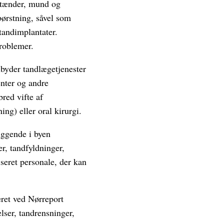
 tænder, mund og
ørstning, såvel som
tandimplantater.
roblemer.
lbyder tandlægetjenester
enter og andre
red vifte af
ng) eller oral kirurgi.
iggende i byen
r, tandfyldninger,
seret personale, der kan
ret ved Nørreport
lser, tandrensninger,