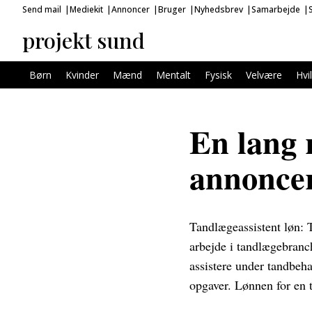
Send mail
Mediekit
Annoncer
Bruger
Nyhedsbrev
Samarbejde
projekt sund
Børn
Kvinder
Mænd
Mentalt
Fysisk
Velvære
Hvi
En lang 
annoncer
Tandlægeassistent løn: T
arbejde i tandlægebranc
assistere under tandbeha
opgaver. Lønnen for en t