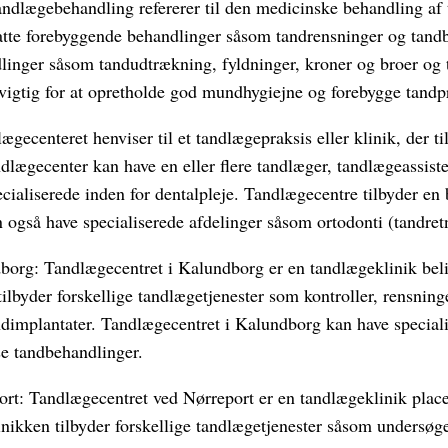
ndlægebehandling refererer til den medicinske behandling af
tte forebyggende behandlinger såsom tandrensninger og tandb
inger såsom tandudtrækning, fyldninger, kroner og broer og 
igtig for at opretholde god mundhygiejne og forebygge tandp
gecenteret henviser til et tandlægepraksis eller klinik, der ti
andlægecenter kan have en eller flere tandlæger, tandlægeassist
cialiserede inden for dentalpleje. Tandlægecentre tilbyder en b
også have specialiserede afdelinger såsom ortodonti (tandretni
org: Tandlægecentret i Kalundborg er en tandlægeklinik bel
lbyder forskellige tandlægetjenester som kontroller, rensninge
dimplantater. Tandlægecentret i Kalundborg kan have speciali
e tandbehandlinger.
rt: Tandlægecentret ved Nørreport er en tandlægeklinik place
nikken tilbyder forskellige tandlægetjenester såsom undersøge