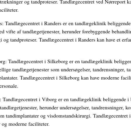
trækninger og tandproteser. Tandlægecentret ved Nørreport ka
iliteter.
: Tandlægecentret i Randers er en tandlægeklinik beliggende
red vifte af tandlægetjenester, herunder forebyggende behandli
i og tandproteser. Tandlægecentret i Randers kan have et erfa
rg: Tandlægecentret i Silkeborg er en tandlægeklinik beligge
ellige tandlægetjenester som undersøgelser, tandrensninger, ta
lantater. Tandlægecentret i Silkeborg kan have moderne facilit
ersonale.
 Tandlægecentret i Viborg er en tandlægeklinik beliggende i
f tandlægetjenester, herunder undersøgelser, tandrensninger, 
om tandimplantater og visdomstandskirurgi. Tandlægecentret 
 og moderne faciliteter.