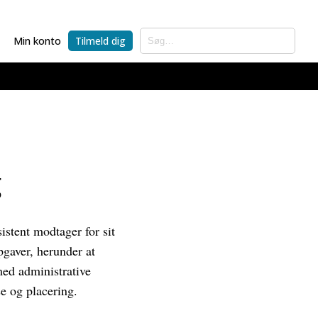
Min konto
Tilmeld dig
g
istent modtager for sit
pgaver, herunder at
 med administrative
e og placering.