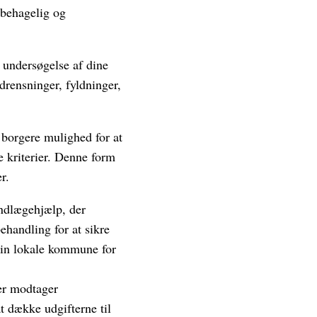
 behagelig og
 undersøgelse af dine
drensninger, fyldninger,
borgere mulighed for at
e kriterier. Denne form
r.
andlægehjælp, der
ehandling for at sikre
din lokale kommune for
der modtager
t dække udgifterne til