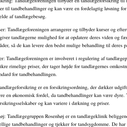
ikring: Tandlægeforeningen tilbyder en tandlægeforsikring t
er til tandbehandlinger og kan være en fordelagtig løsning for
fælde af tandlægebesøg.
er: Tandlægeforeningen arrangerer og tilbyder kurser og efter
 giver tandlægerne mulighed for at opdatere deres viden og fæ
der, så de kan levere den bedst mulige behandling til deres pa
er: Tandlægeforeningen er involveret i regulering af tandlæge
ikre rimelige priser, der tager højde for tandlægernes omkost
andard for tandbehandlingen.
andlægeforsikring er en forsikringsordning, der dækker udgift
re en økonomisk fordel, da tandbehandlinger kan være dyre. 
forsikringsselskaber og kan variere i dækning og priser.
øj: Tandlægegruppen Rosenhøj er en tandlægeklinik beliggen
kellige tandbehandlinger og tjekker for tandsygdomme. De har