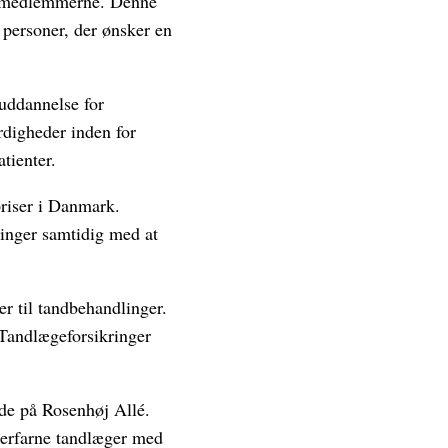
il medlemmerne. Denne
 personer, der ønsker en
uddannelse for
rdigheder inden for
tienter.
priser i Danmark.
ninger samtidig med at
er til tandbehandlinger.
Tandlægeforsikringer
de på Rosenhøj Allé.
 erfarne tandlæger med