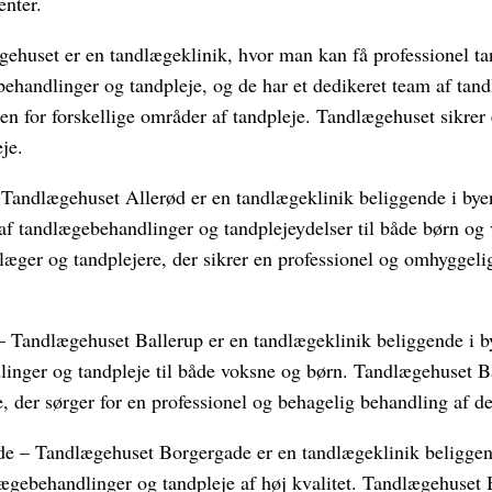
enter.
ehuset er en tandlægeklinik, hvor man kan få professionel t
dbehandlinger og tandpleje, og de har et dedikeret team af tan
den for forskellige områder af tandpleje. Tandlægehuset sikrer 
je.
 Tandlægehuset Allerød er en tandlægeklinik beliggende i bye
g af tandlægebehandlinger og tandplejeydelser til både børn o
læger og tandplejere, der sikrer en professionel og omhyggeli
– Tandlægehuset Ballerup er en tandlægeklinik beliggende i b
linger og tandpleje til både voksne og børn. Tandlægehuset B
, der sørger for en professionel og behagelig behandling af de
de – Tandlægehuset Borgergade er en tandlægeklinik beligge
lægebehandlinger og tandpleje af høj kvalitet. Tandlægehuset 