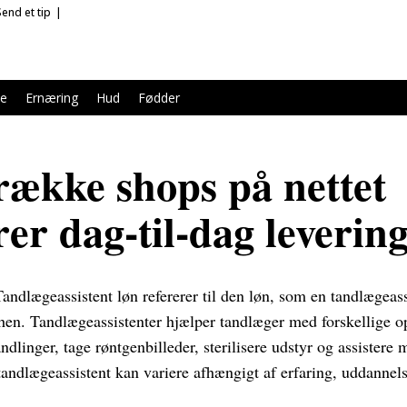
Send et tip
le
Ernæring
Hud
Fødder
række shops på nettet
er dag-til-dag leverin
andlægeassistent løn refererer til den løn, som en tandlægeass
hen. Tandlægeassistenter hjælper tandlæger med forskellige o
ndlinger, tage røntgenbilleder, sterilisere udstyr og assistere
andlægeassistent kan variere afhængigt af erfaring, uddannels