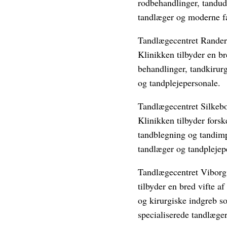
rodbehandlinger, tandud
tandlæger og moderne fac
Tandlægecentret Randers
Klinikken tilbyder en b
behandlinger, tandkirurg
og tandplejepersonale.
Tandlægecentret Silkebo
Klinikken tilbyder forsk
tandblegning og tandimp
tandlæger og tandplejep
Tandlægecentret Viborg:
tilbyder en bred vifte a
og kirurgiske indgreb s
specialiserede tandlæger