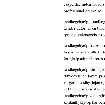
ekspertise inden for for
professionel oplevelse.
tandlægehjælp: Tandlæge
tænder udført af en tan
røntgenundersøgelser o
tandlægehjælp fra komm
få økonomisk støtte til 
for hjælp administreres
tandlægehjælp førtidspen
tilbydes til en lavere p
en god mundhygiejne og 
at få mere information
tandlægehjælp kontanthj
kontanthjælp og har beho