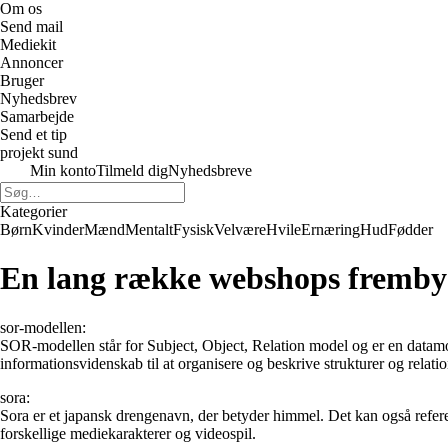
Om os
Send mail
Mediekit
Annoncer
Bruger
Nyhedsbrev
Samarbejde
Send et tip
projekt sund
Min konto
Tilmeld dig
Nyhedsbreve
Kategorier
Børn
Kvinder
Mænd
Mentalt
Fysisk
Velvære
Hvile
Ernæring
Hud
Fødder
En lang række webshops frembyd
sor-modellen:
SOR-modellen står for Subject, Object, Relation model og er en datam
informationsvidenskab til at organisere og beskrive strukturer og relati
sora:
Sora er et japansk drengenavn, der betyder himmel. Det kan også refere
forskellige mediekarakterer og videospil.