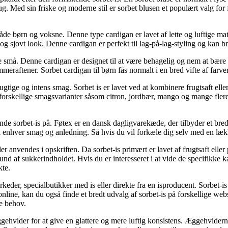
g. Med sin friske og moderne stil er sorbet blusen et populært valg for fa
de børn og voksne. Denne type cardigan er lavet af lette og luftige mat
igt og sjovt look. Denne cardigan er perfekt til lag-på-lag-styling og kan b
de små. Denne cardigan er designet til at være behagelig og nem at bære 
mmeraftener. Sorbet cardigan til børn fås normalt i en bred vifte af farve
 frugtige og intens smag. Sorbet is er lavet ved at kombinere frugtsaft el
orskellige smagsvarianter såsom citron, jordbær, mango og mange flere, h
nde sorbet-is på. Føtex er en dansk dagligvarekæde, der tilbyder et bred
til enhver smag og anledning. Så hvis du vil forkæle dig selv med en lækk
 anvendes i opskriften. Da sorbet-is primært er lavet af frugtsaft eller
rund af sukkerindholdet. Hvis du er interesseret i at vide de specifikke ka
kte.
eder, specialbutikker med is eller direkte fra en isproducent. Sorbet-is 
online, kan du også finde et bredt udvalg af sorbet-is på forskellige web
ne behov.
ehvider for at give en glattere og mere luftig konsistens. Æggehviderne 