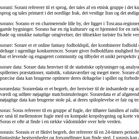
sorani: Sorani refererer til et sprog, der tales af en etnisk gruppe i det
sprog og tales primært i det nordlige Irak, det vestlige Iran og det østlig
sorano: Sorano er en charmerende lille by, der ligger i Toscana-region
gamle bygninger. Sorano har en rig kulturarv og er hjemsted for en ræ
bade og smukke naturlige omgivelser, der tiltrækker turister fra hele ve
sorare: Sorare er et online fantasy fodboldspil, der kombinerer fodbold o
deltage i ugentlige konkurrencer. Sorare giver fodboldfans mulighed for
har et levende og engageret community og tilbyder et unikt perspektiv
sorare data: Sorare data henviser til de statistiske oplysninger og anal
spillernes præstationer, statistik, valutaværdier og meget mere. Sorar
præcise data kan brugerne optimere deres deltagelse i spillet og forbedr
soraredata: Soraredata er et begreb, der henviser til de indsamlede og a
værdi og udføre nøjagtige matchsimuleringer. Soraredata er af afgørende b
nøjagtige data kan brugerne stole på, at deres spiloplevelse er fair og t
soras: Soras refererer til en gruppe af fugle, der tilhører familien af rall
er små til mellemstore fugle med en kompakt kropsbygning og korte vin
Soras er ofte at finde i en række vådområder over hele verden.
sorasis: Sorasis er et fiktivt begreb, der refererer til en 24-timers peri
fantastiske begivenheder og forvandlinger kan finde sted. I sorasis kan