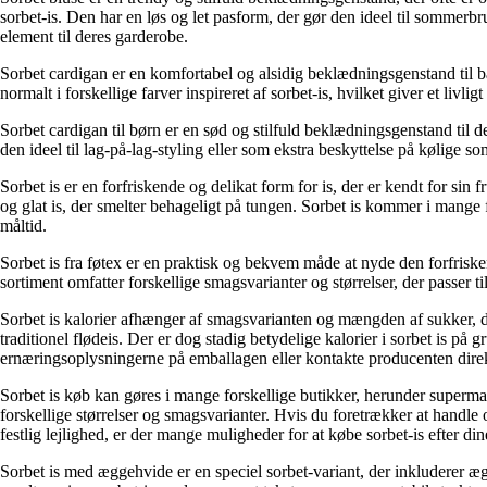
sorbet-is. Den har en løs og let pasform, der gør den ideel til sommerbru
element til deres garderobe.
Sorbet cardigan er en komfortabel og alsidig beklædningsgenstand til bå
normalt i forskellige farver inspireret af sorbet-is, hvilket giver et livl
Sorbet cardigan til børn er en sød og stilfuld beklædningsgenstand til 
den ideel til lag-på-lag-styling eller som ekstra beskyttelse på kølige so
Sorbet is er en forfriskende og delikat form for is, der er kendt for sin
og glat is, der smelter behageligt på tungen. Sorbet is kommer i mange f
måltid.
Sorbet is fra føtex er en praktisk og bekvem måde at nyde den forfriske
sortiment omfatter forskellige smagsvarianter og størrelser, der passer 
Sorbet is kalorier afhænger af smagsvarianten og mængden af sukker, der
traditionel flødeis. Der er dog stadig betydelige kalorier i sorbet is på g
ernæringsoplysningerne på emballagen eller kontakte producenten dire
Sorbet is køb kan gøres i mange forskellige butikker, herunder supermark
forskellige størrelser og smagsvarianter. Hvis du foretrækker at handle 
festlig lejlighed, er der mange muligheder for at købe sorbet-is efter di
Sorbet is med æggehvide er en speciel sorbet-variant, der inkluderer ægg