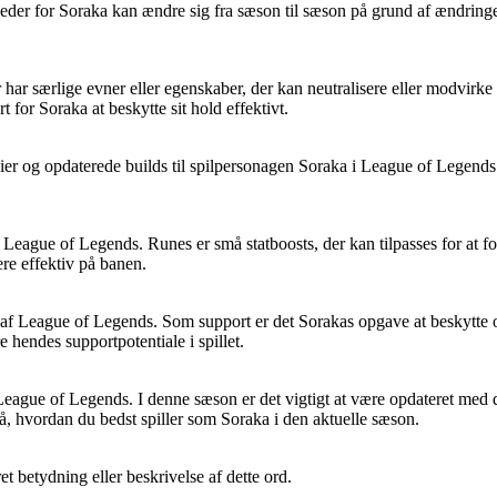
r for Soraka kan ændre sig fra sæson til sæson på grund af ændringer i
r har særlige evner eller egenskaber, der kan neutralisere eller modvi
 for Soraka at beskytte sit hold effektivt.
er og opdaterede builds til spilpersonagen Soraka i League of Legends. H
 i League of Legends. Runes er små statboosts, der kan tilpasses for at f
re effektiv på banen.
 af League of Legends. Som support er det Sorakas opgave at beskytte 
 hendes supportpotentiale i spillet.
ague of Legends. I denne sæson er det vigtigt at være opdateret med de 
å, hvordan du bedst spiller som Soraka i den aktuelle sæson.
et betydning eller beskrivelse af dette ord.