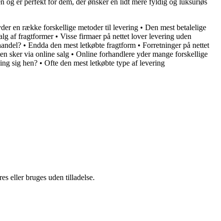
n og er perfekt for dem, der ønsker en lidt mere fyldig og luksuriøs
der en række forskellige metoder til levering
•
Den mest betalelige
alg af fragtformer
•
Visse firmaer på nettet lover levering uden
handel?
•
Endda den mest letkøbte fragtform
•
Forretninger på nettet
en sker via online salg
•
Online forhandlere yder mange forskellige
ing sig hen?
•
Ofte den mest letkøbte type af levering
s eller bruges uden tilladelse.