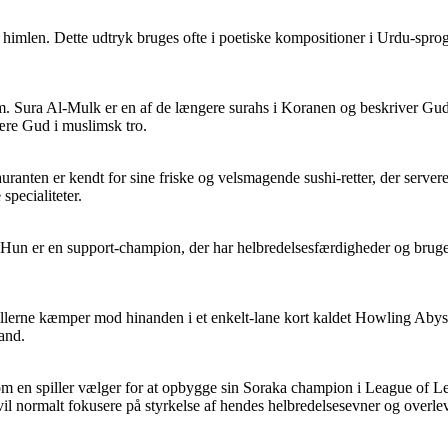
 himlen. Dette udtryk bruges ofte i poetiske kompositioner i Urdu-sprog 
am. Sura Al-Mulk er en af de længere surahs i Koranen og beskriver Gud
 ære Gud i muslimsk tro.
uranten er kendt for sine friske og velsmagende sushi-retter, der serve
specialiteter.
Hun er en support-champion, der har helbredelsesfærdigheder og bruges til
illerne kæmper mod hinanden i et enkelt-lane kort kaldet Howling Aby
tand.
som en spiller vælger for at opbygge sin Soraka champion i League of 
vil normalt fokusere på styrkelse af hendes helbredelsesevner og overlev