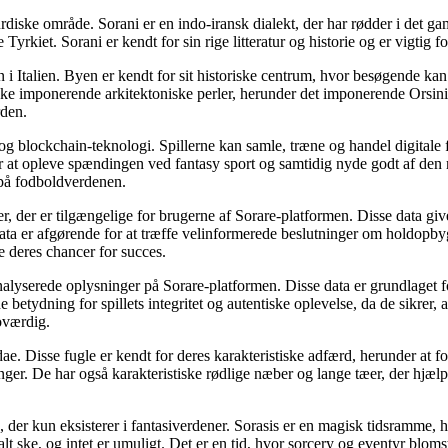
 kurdiske område. Sorani er en indo-iransk dialekt, der har rødder i det ga
e Tyrkiet. Sorani er kendt for sin rige litteratur og historie og er vigtig 
en i Italien. Byen er kendt for sit historiske centrum, hvor besøgende 
kke imponerende arkitektoniske perler, herunder det imponerende Orsini
rden.
g blockchain-teknologi. Spillerne kan samle, træne og handel digitale fod
 at opleve spændingen ved fantasy sport og samtidig nyde godt af den re
 på fodboldverdenen.
yser, der er tilgængelige for brugerne af Sorare-platformen. Disse data g
e-data er afgørende for at træffe velinformerede beslutninger om holdop
e deres chancer for succes.
nalyserede oplysninger på Sorare-platformen. Disse data er grundlaget for
etydning for spillets integritet og autentiske oplevelse, da de sikrer, at
roværdig.
idae. Disse fugle er kendt for deres karakteristiske adfærd, herunder at for
ger. De har også karakteristiske rødlige næber og lange tæer, der hjæ
ode, der kun eksisterer i fantasiverdener. Sorasis er en magisk tidsramme,
 alt ske, og intet er umuligt. Det er en tid, hvor sorcery og eventyr b