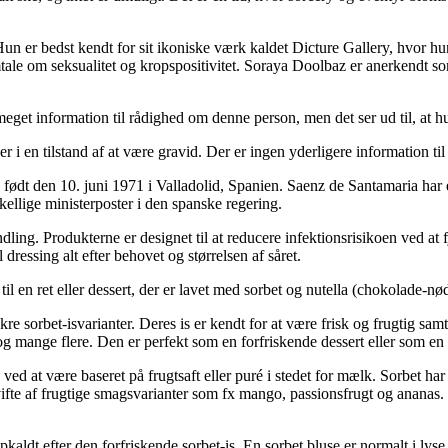
n er bedst kendt for sit ikoniske værk kaldet Dicture Gallery, hvor hu
tale om seksualitet og kropspositivitet. Soraya Doolbaz er anerkendt s
eget information til rådighed om denne person, men det ser ud til, at h
er i en tilstand af at være gravid. Der er ingen yderligere information t
født den 10. juni 1971 i Valladolid, Spanien. Saenz de Santamaria har e
ellige ministerposter i den spanske regering.
ling. Produkterne er designet til at reducere infektionsrisikoen ved at
dressing alt efter behovet og størrelsen af såret.
 til en ret eller dessert, der er lavet med sorbet og nutella (chokolade
lækre sorbet-isvarianter. Deres is er kendt for at være frisk og frugtig s
 og mange flere. Den er perfekt som en forfriskende dessert eller som 
eis ved at være baseret på frugtsaft eller puré i stedet for mælk. Sorbet h
vifte af frugtige smagsvarianter som fx mango, passionsfrugt og ananas. S
pkaldt efter den forfriskende sorbet-is. En sorbet bluse er normalt i ly