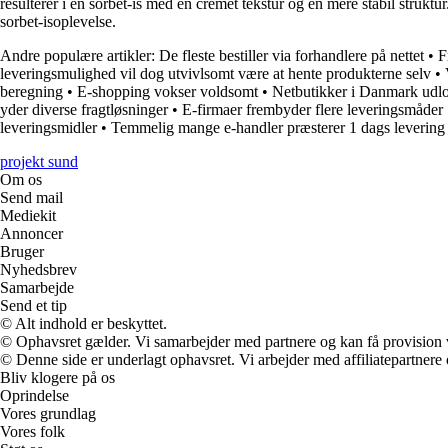
resulterer i en sorbet-is med en cremet tekstur og en mere stabil strukt
sorbet-isoplevelse.
Andre populære artikler:
De fleste bestiller via forhandlere på nettet
•
F
leveringsmulighed vil dog utvivlsomt være at hente produkterne selv
•
beregning
•
E-shopping vokser voldsomt
•
Netbutikker i Danmark udlo
yder diverse fragtløsninger
•
E-firmaer frembyder flere leveringsmåder
leveringsmidler
•
Temmelig mange e-handler præsterer 1 dags levering
projekt sund
Om os
Send mail
Mediekit
Annoncer
Bruger
Nyhedsbrev
Samarbejde
Send et tip
© Alt indhold er beskyttet.
© Ophavsret gælder. Vi samarbejder med partnere og kan få provision
© Denne side er underlagt ophavsret. Vi arbejder med affiliatepartnere 
Bliv klogere på os
Oprindelse
Vores grundlag
Vores folk