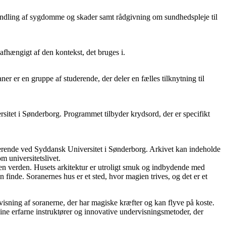
handling af sygdomme og skader samt rådgivning om sundhedspleje til
afhængigt af den kontekst, det bruges i.
er er en gruppe af studerende, der deler en fælles tilknytning til
sitet i Sønderborg. Programmet tilbyder krydsord, der er specifikt
 studerende ved Syddansk Universitet i Sønderborg. Arkivet kan indeholde
m universitetslivet.
en verden. Husets arkitektur er utroligt smuk og indbydende med
finde. Soranernes hus er et sted, hvor magien trives, og det er et
rvisning af soranerne, der har magiske kræfter og kan flyve på koste.
ine erfarne instruktører og innovative undervisningsmetoder, der