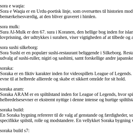
sora e waqia:
Sora e Waqia er en Urdu-poetisk linje, som oversættes til historien mod
bemærkelsesværdig, at den bliver graveret i himlen.
sora mulk:
Sura Al-Mulk er den 67. sura i Koranen, den hellige bog inden for isl
lovprisning, der udtrykkes i surahen, viser vigtigheden af at tilbede og
sora sushi silkeborg:
Sora Sushi er en populær sushi-restaurant beliggende i Silkeborg. Resta
udvalg af sushi-ruller, nigiri og sashimi, samt forskellige andre japanske 
soraka:
Soraka er en fiktiv karakter inden for videospillets League of Legends. 
evne til at helbrede allierede og skabe et sikkert område for sit hold.
soraka aram:
Soraka ARAM er en spiltilstand inden for League of Legends, hvor sp
helbredelsesevner er ekstremt nyttige i denne intense og hurtige spiltils
soraka build:
En Soraka bygning refererer til de valg af genstande og færdigheder, 
specifikke spilstil, rolle og modstandere. En vellykket Soraka bygning 
soraka build s7: