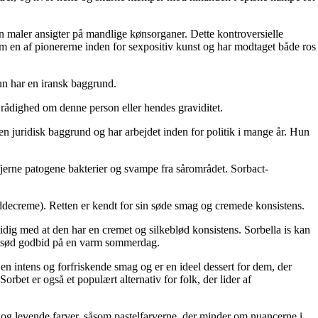
n maler ansigter på mandlige kønsorganer. Dette kontroversielle
om en af pionererne inden for sexpositiv kunst og har modtaget både ros
un har en iransk baggrund.
il rådighed om denne person eller hendes graviditet.
n juridisk baggrund og har arbejdet inden for politik i mange år. Hun
 fjerne patogene bakterier og svampe fra sårområdet. Sorbact-
-nøddecreme). Retten er kendt for sin søde smag og cremede konsistens.
amtidig med at den har en cremet og silkeblød konsistens. Sorbella is kan
en sød godbid på en varm sommerdag.
ar en intens og forfriskende smag og er en ideel dessert for dem, der
orbet er også et populært alternativ for folk, der lider af
se og levende farver, såsom pastelfarverne, der minder om nuancerne i