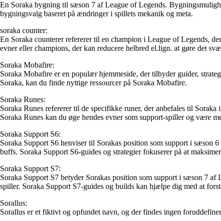
En Soraka bygning til sæson 7 af League of Legends. Bygningsmulighede
bygningsvalg baseret på ændringer i spillets mekanik og meta.
soraka counter:
En Soraka counterer refererer til en champion i League of Legends, de
evner eller champions, der kan reducere helbred el.lign. at gøre det svært
Soraka Mobafire:
Soraka Mobafire er en populær hjemmeside, der tilbyder guider, strategi
Soraka, kan du finde nyttige ressourcer på Soraka Mobafire.
Soraka Runes:
Soraka Runes refererer til de specifikke runer, der anbefales til Soraka
Soraka Runes kan du øge hendes evner som support-spiller og være me
Soraka Support S6:
Soraka Support S6 henviser til Sorakas position som support i sæson 6
buffs. Soraka Support S6-guides og strategier fokuserer på at maksimere
Soraka Support S7:
Soraka Support S7 betyder Sorakas position som support i sæson 7 af Le
spiller. Soraka Support S7-guides og builds kan hjælpe dig med at forst
Sorallus:
Sorallus er et fiktivt og opfundet navn, og der findes ingen foruddefiner