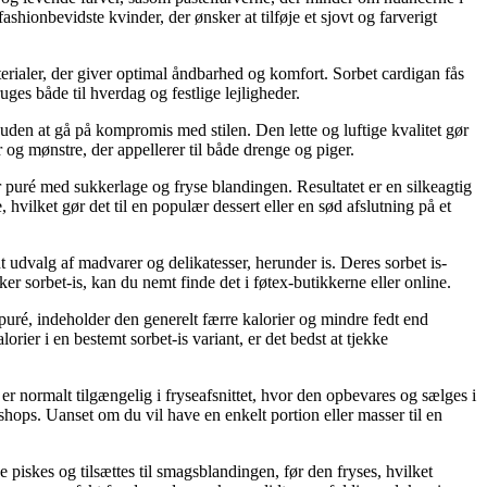
shionbevidste kvinder, der ønsker at tilføje et sjovt og farverigt
erialer, der giver optimal åndbarhed og komfort. Sorbet cardigan fås
ruges både til hverdag og festlige lejligheder.
uden at gå på kompromis med stilen. Den lette og luftige kvalitet gør
r og mønstre, der appellerer til både drenge og piger.
ler puré med sukkerlage og fryse blandingen. Resultatet er en silkeagtig
vilket gør det til en populær dessert eller en sød afslutning på et
t udvalg af madvarer og delikatesser, herunder is. Deres sorbet is-
er sorbet-is, kan du nemt finde det i føtex-butikkerne eller online.
 puré, indeholder den generelt færre kalorier og mindre fedt end
lorier i en bestemt sorbet-is variant, er det bedst at tjekke
er normalt tilgængelig i fryseafsnittet, hvor den opbevares og sælges i
shops. Uanset om du vil have en enkelt portion eller masser til en
piskes og tilsættes til smagsblandingen, før den fryses, hvilket