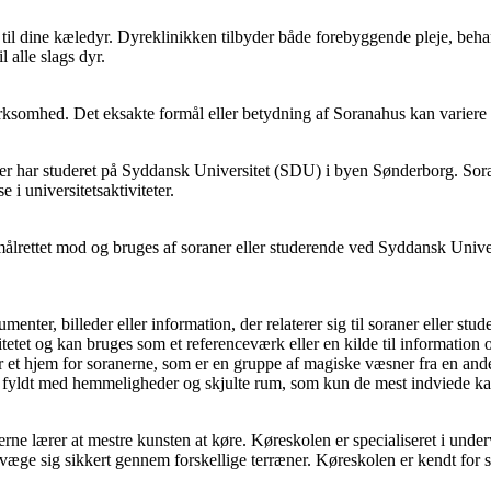
p til dine kæledyr. Dyreklinikken tilbyder både forebyggende pleje, be
l alle slags dyr.
virksomhed. Det eksakte formål eller betydning af Soranahus kan variere 
eller har studeret på Syddansk Universitet (SDU) i byen Sønderborg. Soran
e i universitetsaktiviteter.
ålrettet mod og bruges af soraner eller studerende ved Syddansk Univer
kumenter, billeder eller information, der relaterer sig til soraner eller
itetet og kan bruges som et referenceværk eller en kilde til information o
r et hjem for soranerne, som er en gruppe af magiske væsner fra en and
e fyldt med hemmeligheder og skjulte rum, som kun de mest indviede kan 
erne lærer at mestre kunsten at køre. Køreskolen er specialiseret i unde
væge sig sikkert gennem forskellige terræner. Køreskolen er kendt for s