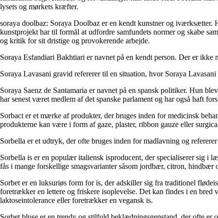
lysets og mørkets kræfter.
soraya doolbaz: Soraya Doolbaz er en kendt kunstner og iværksætter. Hu
kunstprojekt har til formål at udfordre samfundets normer og skabe sam
og kritik for sit dristige og provokerende arbejde.
Soraya Esfandiari Bakhtiari er navnet på en kendt person. Der er ikke m
Soraya Lavasani gravid refererer til en situation, hvor Soraya Lavasani 
Soraya Saenz de Santamaria er navnet på en spansk politiker. Hun blev 
har senest været medlem af det spanske parlament og har også haft forsk
Sorbact er et mærke af produkter, der bruges inden for medicinsk behand
produkterne kan være i form af gaze, plaster, ribbon gauze eller surgical 
Sorbella er et udtryk, der ofte bruges inden for madlavning og refererer
Sorbella is er en populær italiensk isproducent, der specialiserer sig i 
fås i mange forskellige smagsvarianter såsom jordbær, citron, hindbær
Sorbet er en luksuriøs form for is, der adskiller sig fra traditionel flød
foretrækker en lettere og friskere isoplevelse. Det kan findes i en bred 
laktoseintolerance eller foretrækker en vegansk is.
Sorbet bluse er en trendy og stilfuld beklædningsgenstand, der ofte er o