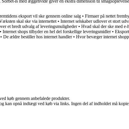
ur. Sorbet-is med æggehvide giver en ekstra dimension til smagsoplevelse
remtidens eksport vil ske gennem online salg
•
Firmaer på nettet fremby
Væksten skal ske via internettet
•
Internet selskaber udlover et stort udv
ver et bredt udvalg af leveringsmuligheder
•
Hvad skal der ske med e-
•
Internet shops tilbyder en hel del forskellige leveringsmidler
•
Eksport
•
De ældre bestiller hos internet handler
•
Hvor bevæger internet shopp
 ved køb gennem anbefalede produkter.
og kan opnå indtægt ved køb via links. Ingen del af indholdet må kopiere