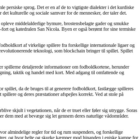
mle persiske sprog. Det er en af de to vigtigste dialekter i det kurdiske
for det kulturelle og sociale samvær for de mennesker, der taler det.
kan opleve middelalderlige bymure, brostensbelagte gader og smukke
-fort og katedralen San Nicola. Byen er også berømt for sine termiske
boldkort af virkelige spillere fra forskellige internationale ligaer og
volutionerende teknologi, som blockchain bringer til spillet. Spillet
iver spillerne detaljerede informationer om fodboldkortene, herunder
bygning, taktik og handel med kort. Med adgang til omfattende og
 spillet, da de bruges til at generere fodboldkort, fastlægge spilleres
 spillere og deres præstationer afspejles korrekt. Ved at stole på
blive skjult i vegetationen, når de er truet eller føler sig utrygge. Soras
lper dem med at bevæge sig let gennem deres naturlige vådområder.
 hvor almindelige regler for tid og rum suspenders, og forskellige
lomstrer, og hvor helte og skurke kæmper mod hinanden i episke kampe for