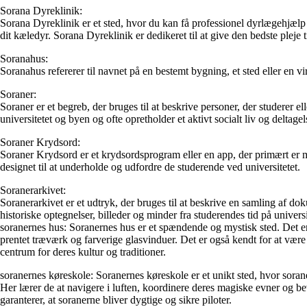
Sorana Dyreklinik:
Sorana Dyreklinik er et sted, hvor du kan få professionel dyrlægehjæl
dit kæledyr. Sorana Dyreklinik er dedikeret til at give den bedste pleje ti
Soranahus:
Soranahus refererer til navnet på en bestemt bygning, et sted eller en 
Soraner:
Soraner er et begreb, der bruges til at beskrive personer, der studerer 
universitetet og byen og ofte opretholder et aktivt socialt liv og deltagels
Soraner Krydsord:
Soraner Krydsord er et krydsordsprogram eller en app, der primært er m
designet til at underholde og udfordre de studerende ved universitetet.
Soranerarkivet:
Soranerarkivet er et udtryk, der bruges til at beskrive en samling af do
historiske optegnelser, billeder og minder fra studerendes tid på univers
soranernes hus: Soranernes hus er et spændende og mystisk sted. Det e
prentet træværk og farverige glasvinduer. Det er også kendt for at vær
centrum for deres kultur og traditioner.
soranernes køreskole: Soranernes køreskole er et unikt sted, hvor soran
Her lærer de at navigere i luften, koordinere deres magiske evner og be
garanterer, at soranerne bliver dygtige og sikre piloter.