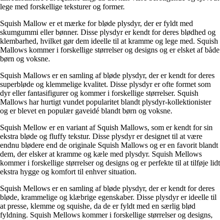
lege med forskellige teksturer og former.
Squish Mallow er et mærke for bløde plysdyr, der er fyldt med
skumgummi eller bønner. Disse plysdyr er kendt for deres blødhed og
klembarhed, hvilket gør dem ideelle til at kramme og lege med. Squish
Mallows kommer i forskellige størrelser og designs og er elsket af både
børn og voksne.
Squish Mallows er en samling af bløde plysdyr, der er kendt for deres
superbløde og klemmelige kvalitet. Disse plysdyr er ofte formet som
dyr eller fantasifigurer og kommer i forskellige størrelser. Squish
Mallows har hurtigt vundet popularitet blandt plysdyr-kollektionister
og er blevet en populær gaveidé blandt børn og voksne.
Squish Mellow er en variant af Squish Mallows, som er kendt for sin
ekstra bløde og fluffy tekstur. Disse plysdyr er designet til at være
endnu blødere end de originale Squish Mallows og er en favorit blandt
dem, der elsker at kramme og kæle med plysdyr. Squish Mellows
kommer i forskellige størrelser og designs og er perfekte til at tilføje lidt
ekstra hygge og komfort til enhver situation.
Squish Mellows er en samling af bløde plysdyr, der er kendt for deres
bløde, krammelige og klæbrige egenskaber. Disse plysdyr er ideelle til
at presse, klemme og squishe, da de er fyldt med en særlig blød
fyldning. Squish Mellows kommer i forskellige størrelser og designs,