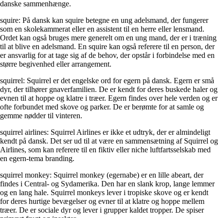
danske sammenhænge.
squire: På dansk kan squire betegne en ung adelsmand, der fungerer
som en skolekammerat eller en assistent til en herre eller lensmand.
Ordet kan også bruges mere generelt om en ung mand, der er i træning
til at blive en adelsmand. En squire kan også referere til en person, der
er ansvarlig for at tage sig af de behov, der opstår i forbindelse med en
større begivenhed eller arrangement.
squirrel: Squirrel er det engelske ord for egern på dansk. Egern er små
dyr, der tilhører gnaverfamilien. De er kendt for deres buskede haler og
evnen til at hoppe og klatre i træer. Egern findes over hele verden og er
ofte forbundet med skove og parker. De er berømte for at samle og
gemme nødder til vinteren.
squirrel airlines: Squirrel Airlines er ikke et udtryk, der er almindeligt
kendt på dansk. Det ser ud til at være en sammensætning af Squirrel og
Airlines, som kan referere til en fiktiv eller niche luftfartsselskab med
en egern-tema branding.
squirrel monkey: Squirrel monkey (egernabe) er en lille abeart, der
findes i Central- og Sydamerika. Den har en slank krop, lange lemmer
og en lang hale. Squirrel monkeys lever i tropiske skove og er kendt
for deres hurtige bevægelser og evner til at klatre og hoppe mellem
træer. De er sociale dyr og lever i grupper kaldet tropper. De spiser