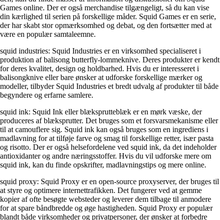
Games online. Der er også merchandise tilgængeligt, så du kan vise
din kærlighed til serien på forskellige måder. Squid Games er en serie,
der har skabt stor opmærksomhed og debat, og den fortsætter med at
være en populær samtaleemne.
squid industries: Squid Industries er en virksomhed specialiseret i
produktion af balisong butterfly-lommeknive. Deres produkter er kendt
for deres kvalitet, design og holdbarhed. Hvis du er interesseret i
balisongknive eller bare ønsker at udforske forskellige mærker og
modeller, tilbyder Squid Industries et bredt udvalg af produkter til både
begyndere og erfarne samlere.
squid ink: Squid Ink eller blæksprutteblæk er en mørk væske, der
produceres af blæksprutter. Det bruges som et forsvarsmekanisme eller
til at camouflere sig. Squid ink kan også bruges som en ingrediens i
madlavning for at tilføje farve og smag til forskellige retter, især pasta
og risotto. Der er også helsefordelene ved squid ink, da det indeholder
antioxidanter og andre næringsstoffer. Hvis du vil udforske mere om
squid ink, kan du finde opskrifter, madlavningstips og mere online.
squid proxy: Squid Proxy er en open-source proxyserver, der bruges til
at styre og optimere internettrafikken. Det fungerer ved at gemme
kopier af ofte besøgte websteder og leverer dem tilbage til anmodere
for at spare båndbredde og øge hastigheden. Squid Proxy er populær
blandt både virksomheder og privatpersoner, der ønsker at forbedre