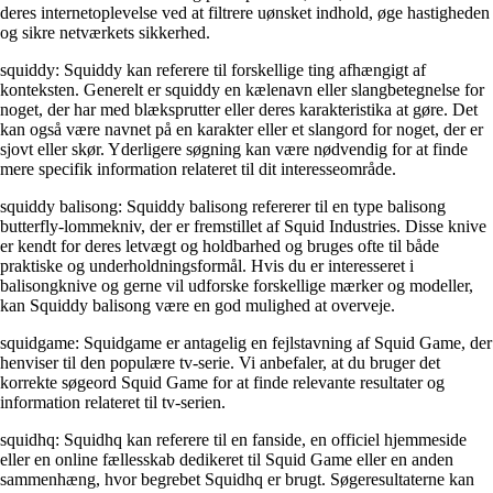
deres internetoplevelse ved at filtrere uønsket indhold, øge hastigheden
og sikre netværkets sikkerhed.
squiddy: Squiddy kan referere til forskellige ting afhængigt af
konteksten. Generelt er squiddy en kælenavn eller slangbetegnelse for
noget, der har med blæksprutter eller deres karakteristika at gøre. Det
kan også være navnet på en karakter eller et slangord for noget, der er
sjovt eller skør. Yderligere søgning kan være nødvendig for at finde
mere specifik information relateret til dit interesseområde.
squiddy balisong: Squiddy balisong refererer til en type balisong
butterfly-lommekniv, der er fremstillet af Squid Industries. Disse knive
er kendt for deres letvægt og holdbarhed og bruges ofte til både
praktiske og underholdningsformål. Hvis du er interesseret i
balisongknive og gerne vil udforske forskellige mærker og modeller,
kan Squiddy balisong være en god mulighed at overveje.
squidgame: Squidgame er antagelig en fejlstavning af Squid Game, der
henviser til den populære tv-serie. Vi anbefaler, at du bruger det
korrekte søgeord Squid Game for at finde relevante resultater og
information relateret til tv-serien.
squidhq: Squidhq kan referere til en fanside, en officiel hjemmeside
eller en online fællesskab dedikeret til Squid Game eller en anden
sammenhæng, hvor begrebet Squidhq er brugt. Søgeresultaterne kan