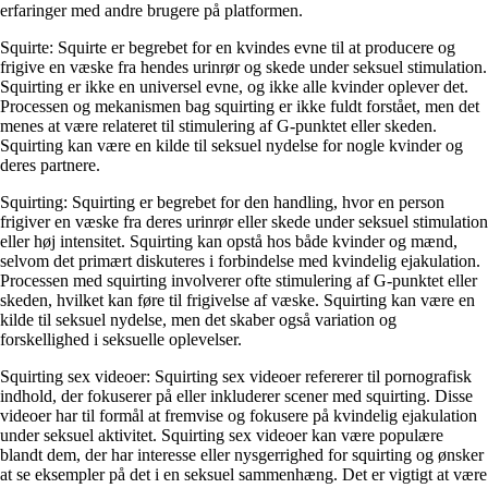
erfaringer med andre brugere på platformen.
Squirte: Squirte er begrebet for en kvindes evne til at producere og
frigive en væske fra hendes urinrør og skede under seksuel stimulation.
Squirting er ikke en universel evne, og ikke alle kvinder oplever det.
Processen og mekanismen bag squirting er ikke fuldt forstået, men det
menes at være relateret til stimulering af G-punktet eller skeden.
Squirting kan være en kilde til seksuel nydelse for nogle kvinder og
deres partnere.
Squirting: Squirting er begrebet for den handling, hvor en person
frigiver en væske fra deres urinrør eller skede under seksuel stimulation
eller høj intensitet. Squirting kan opstå hos både kvinder og mænd,
selvom det primært diskuteres i forbindelse med kvindelig ejakulation.
Processen med squirting involverer ofte stimulering af G-punktet eller
skeden, hvilket kan føre til frigivelse af væske. Squirting kan være en
kilde til seksuel nydelse, men det skaber også variation og
forskellighed i seksuelle oplevelser.
Squirting sex videoer: Squirting sex videoer refererer til pornografisk
indhold, der fokuserer på eller inkluderer scener med squirting. Disse
videoer har til formål at fremvise og fokusere på kvindelig ejakulation
under seksuel aktivitet. Squirting sex videoer kan være populære
blandt dem, der har interesse eller nysgerrighed for squirting og ønsker
at se eksempler på det i en seksuel sammenhæng. Det er vigtigt at være