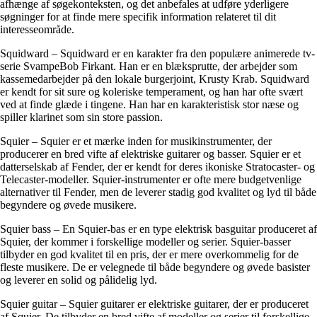
afhænge af søgekonteksten, og det anbefales at udføre yderligere
søgninger for at finde mere specifik information relateret til dit
interesseområde.
Squidward – Squidward er en karakter fra den populære animerede tv-
serie SvampeBob Firkant. Han er en blæksprutte, der arbejder som
kassemedarbejder på den lokale burgerjoint, Krusty Krab. Squidward
er kendt for sit sure og koleriske temperament, og han har ofte svært
ved at finde glæde i tingene. Han har en karakteristisk stor næse og
spiller klarinet som sin store passion.
Squier – Squier er et mærke inden for musikinstrumenter, der
producerer en bred vifte af elektriske guitarer og basser. Squier er et
datterselskab af Fender, der er kendt for deres ikoniske Stratocaster- og
Telecaster-modeller. Squier-instrumenter er ofte mere budgetvenlige
alternativer til Fender, men de leverer stadig god kvalitet og lyd til både
begyndere og øvede musikere.
Squier bass – En Squier-bas er en type elektrisk basguitar produceret af
Squier, der kommer i forskellige modeller og serier. Squier-basser
tilbyder en god kvalitet til en pris, der er mere overkommelig for de
fleste musikere. De er velegnede til både begyndere og øvede basister
og leverer en solid og pålidelig lyd.
Squier guitar – Squier guitarer er elektriske guitarer, der er produceret
af Squier. De tilbyder en bred vifte af modeller og serier til forskellige