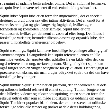
streaming af sådanne begivenheder online. Det er vigtigt at bemærke,
at squirt live kan være relateret til voksenindhold og seksualitet.
Squirt lube: Squirt lube er en form for smøremiddel, der er specielt
designet til brug under sex eller intime aktiviteter. Det er kendt for at
være ekstremt glat og give langvarig fugtighed, hvilket øger
fornøjelsen og komforten under samleje. Squirt lube er ofte
vandbaseret, hvilket gør det nemt at vaske af efter brug. Det findes i
forskellige varianter, herunder silicone-baseret og organisk lube, der
passer til forskellige præferencer og behov.
Squirt meanings: Squirt kan have forskellige betydninger afhængigt af
sammenhængen. I slangudtryk kan squirt referere til enten en lille
mængde væske, der sprøjtes eller udskilles fra en kilde, eller det kan
også referere til en ung, uerfaren person. Slang udtrykket squirt kan
også bruges som en vulgær betegnelse for ejakulation. Det er vigtigt at
præcisere konteksten, når man bruger udtrykket squirt, da det kan have
forskellige betydninger.
Squirt tumblr: Squirt Tumblr er en platform, der er dedikeret til at dele
og udforske indhold relateret til emnet squirting. Tumblr-brugere kan
dele billeder, videoer og tekster om squirting, enten som en form for
seksuel udtryk eller som en måde at diskutere og uddanne om emnet.
Squirt Tumblr er populær blandt dem, der er interesseret i at udforske
forskellige seksuelle temaer og ønsker at dele deres holdninger og