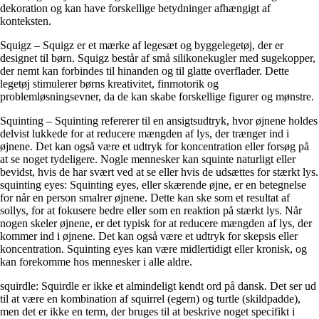
dekoration og kan have forskellige betydninger afhængigt af
konteksten.
Squigz – Squigz er et mærke af legesæt og byggelegetøj, der er
designet til børn. Squigz består af små silikonekugler med sugekopper,
der nemt kan forbindes til hinanden og til glatte overflader. Dette
legetøj stimulerer børns kreativitet, finmotorik og
problemløsningsevner, da de kan skabe forskellige figurer og mønstre.
Squinting – Squinting refererer til en ansigtsudtryk, hvor øjnene holdes
delvist lukkede for at reducere mængden af lys, der trænger ind i
øjnene. Det kan også være et udtryk for koncentration eller forsøg på
at se noget tydeligere. Nogle mennesker kan squinte naturligt eller
bevidst, hvis de har svært ved at se eller hvis de udsættes for stærkt lys.
squinting eyes: Squinting eyes, eller skærende øjne, er en betegnelse
for når en person smalrer øjnene. Dette kan ske som et resultat af
sollys, for at fokusere bedre eller som en reaktion på stærkt lys. Når
nogen skeler øjnene, er det typisk for at reducere mængden af ​​lys, der
kommer ind i øjnene. Det kan også være et udtryk for skepsis eller
koncentration. Squinting eyes kan være midlertidigt eller kronisk, og
kan forekomme hos mennesker i alle aldre.
squirdle: Squirdle er ikke et almindeligt kendt ord på dansk. Det ser ud
til at være en kombination af squirrel (egern) og turtle (skildpadde),
men det er ikke en term, der bruges til at beskrive noget specifikt i