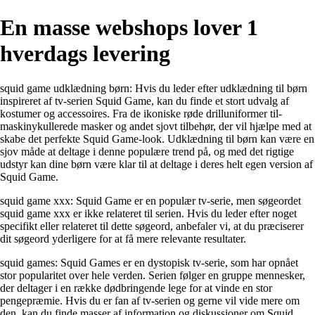
En masse webshops lover 1
hverdags levering
squid game udklædning børn: Hvis du leder efter udklædning til børn
inspireret af tv-serien Squid Game, kan du finde et stort udvalg af
kostumer og accessoires. Fra de ikoniske røde drilluniformer til-
maskinykullerede masker og andet sjovt tilbehør, der vil hjælpe med at
skabe det perfekte Squid Game-look. Udklædning til børn kan være en
sjov måde at deltage i denne populære trend på, og med det rigtige
udstyr kan dine børn være klar til at deltage i deres helt egen version af
Squid Game.
squid game xxx: Squid Game er en populær tv-serie, men søgeordet
squid game xxx er ikke relateret til serien. Hvis du leder efter noget
specifikt eller relateret til dette søgeord, anbefaler vi, at du præciserer
dit søgeord yderligere for at få mere relevante resultater.
squid games: Squid Games er en dystopisk tv-serie, som har opnået
stor popularitet over hele verden. Serien følger en gruppe mennesker,
der deltager i en række dødbringende lege for at vinde en stor
pengepræmie. Hvis du er fan af tv-serien og gerne vil vide mere om
den, kan du finde masser af information og diskussioner om Squid