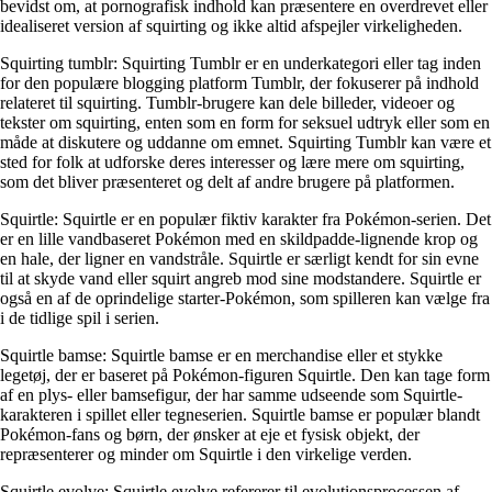
bevidst om, at pornografisk indhold kan præsentere en overdrevet eller
idealiseret version af squirting og ikke altid afspejler virkeligheden.
Squirting tumblr: Squirting Tumblr er en underkategori eller tag inden
for den populære blogging platform Tumblr, der fokuserer på indhold
relateret til squirting. Tumblr-brugere kan dele billeder, videoer og
tekster om squirting, enten som en form for seksuel udtryk eller som en
måde at diskutere og uddanne om emnet. Squirting Tumblr kan være et
sted for folk at udforske deres interesser og lære mere om squirting,
som det bliver præsenteret og delt af andre brugere på platformen.
Squirtle: Squirtle er en populær fiktiv karakter fra Pokémon-serien. Det
er en lille vandbaseret Pokémon med en skildpadde-lignende krop og
en hale, der ligner en vandstråle. Squirtle er særligt kendt for sin evne
til at skyde vand eller squirt angreb mod sine modstandere. Squirtle er
også en af ​​de oprindelige starter-Pokémon, som spilleren kan vælge fra
i de tidlige spil i serien.
Squirtle bamse: Squirtle bamse er en merchandise eller et stykke
legetøj, der er baseret på Pokémon-figuren Squirtle. Den kan tage form
af en plys- eller bamsefigur, der har samme udseende som Squirtle-
karakteren i spillet eller tegneserien. Squirtle bamse er populær blandt
Pokémon-fans og børn, der ønsker at eje et fysisk objekt, der
repræsenterer og minder om Squirtle i den virkelige verden.
Squirtle evolve: Squirtle evolve refererer til evolutionsprocessen af ​​