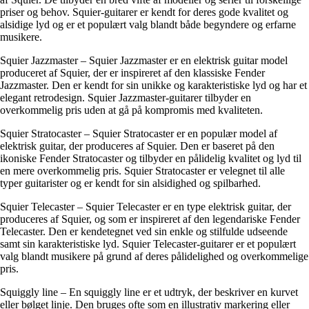
priser og behov. Squier-guitarer er kendt for deres gode kvalitet og
alsidige lyd og er et populært valg blandt både begyndere og erfarne
musikere.
Squier Jazzmaster – Squier Jazzmaster er en elektrisk guitar model
produceret af Squier, der er inspireret af den klassiske Fender
Jazzmaster. Den er kendt for sin unikke og karakteristiske lyd og har et
elegant retrodesign. Squier Jazzmaster-guitarer tilbyder en
overkommelig pris uden at gå på kompromis med kvaliteten.
Squier Stratocaster – Squier Stratocaster er en populær model af
elektrisk guitar, der produceres af Squier. Den er baseret på den
ikoniske Fender Stratocaster og tilbyder en pålidelig kvalitet og lyd til
en mere overkommelig pris. Squier Stratocaster er velegnet til alle
typer guitarister og er kendt for sin alsidighed og spilbarhed.
Squier Telecaster – Squier Telecaster er en type elektrisk guitar, der
produceres af Squier, og som er inspireret af den legendariske Fender
Telecaster. Den er kendetegnet ved sin enkle og stilfulde udseende
samt sin karakteristiske lyd. Squier Telecaster-guitarer er et populært
valg blandt musikere på grund af deres pålidelighed og overkommelige
pris.
Squiggly line – En squiggly line er et udtryk, der beskriver en kurvet
eller bølget linje. Den bruges ofte som en illustrativ markering eller