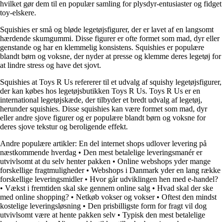
hvilket gør dem til en populær samling for plysdyr-entusiaster og fidget
toy-elskere.
Squishies er små og bløde legetøjsfigurer, der er lavet af en langsomt
hærdende skumgummi. Disse figurer er ofte formet som mad, dyr eller
genstande og har en klemmelig konsistens. Squishies er populære
blandt børn og voksne, der nyder at presse og klemme deres legetøj for
at lindre stress og have det sjovt.
Squishies at Toys R Us refererer til et udvalg af squishy legetøjsfigurer,
der kan købes hos legetøjsbutikken Toys R Us. Toys R Us er en
international legetøjskæde, der tilbyder et bredt udvalg af legetøj,
herunder squishies. Disse squishies kan være formet som mad, dyr
eller andre sjove figurer og er populære blandt børn og voksne for
deres sjove tekstur og beroligende effekt.
Andre populære artikler:
En del internet shops udlover levering på
næstkommende hverdag
•
Den mest betalelige leveringsmanér er
utvivlsomt at du selv henter pakken
•
Online webshops yder mange
forskellige fragtmuligheder
•
Webshops i Danmark yder en lang række
forskellige leveringsmidler
•
Hvor går udviklingen hen med e-handel?
•
Vækst i fremtiden skal ske gennem online salg
•
Hvad skal der ske
med online shopping?
•
Netkøb vokser og vokser
•
Oftest den mindst
kostelige leveringsløsning
•
Den prisbilligste form for fragt vil dog
utvivlsomt være at hente pakken selv
•
Typisk den mest betalelige