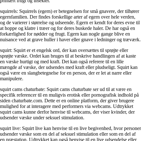
primært frugt og insekter.
squirrels: Squirrels (egern) er betegnelsen for små gnavere, der tilhører
egernfamilien. Der findes forskellige arter af egern over hele verden,
og de varierer i størrelse og udseende. Egern er kendt for deres evne til
at hoppe og klatre i træer og for deres buskede haler. De har også en
forkærlighed for nødder og frugt. Egern kan nogle gange blive en
nuisance ved at grave huller i haver eller gnave i ledninger og træværk.
squirt: Squirt er et engelsk ord, der kan oversættes til sprøjte eller
sprøjte væske. Ordet kan bruges til at beskrive handlingen af at kaste
en væske hurtigt og med kraft. Det kan også referere til en lille
mængde af væske, der udsendes med kraft eller pludseligt. Squirt kan
også være en slangbetegnelse for en person, der er let at narre eller
manipulere.
squirt cams chaturbate: Squirt cams chaturbate ser ud til at være en
specifik referencer til en muligvis erotisk eller pornografisk indhold på
siden chaturbate.com. Dette er en online platform, der giver brugere
mulighed for at interagere med performers via webcams. Udtrykket
squirt cams kunne derfor henvise til webcams, der viser kvinder, der
udsender væske under seksuel stimulation.
squirt live: Squirt live kan henvise til en live begivenhed, hvor personer
udsender væske som en del af seksuel stimulation eller som en del af
en præstation. Udtrykket kan også henvise til en live udsendelse eller