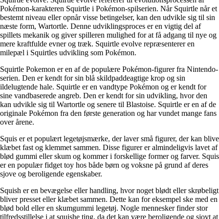
Pokémon-karakteren Squirtle i Pokémon-spilserien. Når Squirtle når et
bestemt niveau eller opnår visse betingelser, kan den udvikle sig til sin
næste form, Wartortle. Denne udviklingsproces er en vigtig del af
spillets mekanik og giver spilleren mulighed for at få adgang til nye og
mere kraftfulde evner og træk. Squirtle evolve repræsenterer en
milepæl i Squirtles udvikling som Pokémon.
Squirtle Pokemon er en af de populære Pokémon-figurer fra Nintendo-
serien. Den er kendt for sin blå skildpaddeagtige krop og sin
ildelugtende hale. Squirtle er en vandtype Pokémon og er kendt for
sine vandbaserede angreb. Den er kendt for sin udvikling, hvor den
kan udvikle sig til Wartortle og senere til Blastoise. Squirtle er en af de
originale Pokémon fra den første generation og har vundet mange fans
over årene.
Squis er et populært legetøjsmærke, der laver små figurer, der kan blive
klæbet fast og klemmet sammen. Disse figurer er almindeligvis lavet af
blød gummi eller skum og kommer i forskellige former og farver. Squis
er en populær fidget toy hos både børn og voksne på grund af deres
sjove og beroligende egenskaber.
Squish er en bevægelse eller handling, hvor noget blødt eller skrøbeligt
bliver presset eller klæbet sammen. Dette kan for eksempel ske med en
blød bold eller en skumgummi legetøj. Nogle mennesker finder stor
tilfredsstillelse i at squishe ting, da det kan være beroligende og sjovt at