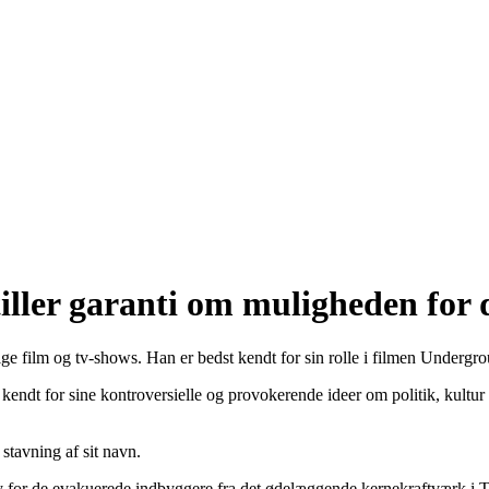
ller garanti om muligheden for d
llige film og tv-shows. Han er bedst kendt for sin rolle i filmen Under
er kendt for sine kontroversielle og provokerende ideer om politik, kultu
stavning af sit navn.
for de evakuerede indbyggere fra det ødelæggende kernekraftværk i Tjer