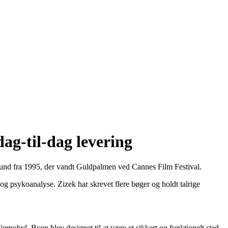
ag-til-dag levering
ground fra 1995, der vandt Guldpalmen ved Cannes Film Festival.
r og psykoanalyse. Zizek har skrevet flere bøger og holdt talrige
nobyl. Byen blev designet til at være et sikkert og funktionelt sted