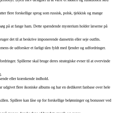
fatter flere forskellige sprog som russisk, polsk, tjekkisk og mange
orsøg på at fange ham. Dette spændende mysterium holder læserne på
er det til at beskrive imponerende dansetrin eller seje outfits.
 mens de udforsker et farligt tårn fyldt med fjender og udfordringer.
fordringer. Spillerne skal bruge deres strategiske evner til at overvinde
g.
assende eller krænkende indhold.
ar udgivet flere ikoniske albums og har en dedikeret fanbase over hele
llen. Spillere kan låse op for forskellige belønninger og bonusser ved