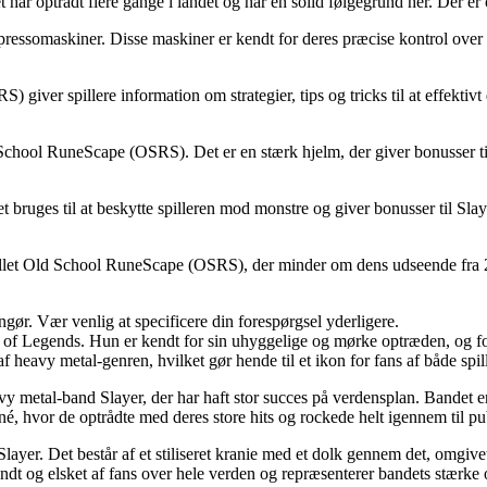
 har optrådt flere gange i landet og har en solid følgegrund her. Der e
spressomaskiner. Disse maskiner er kendt for deres præcise kontrol ove
 giver spillere information om strategier, tips og tricks til at effekti
Old School RuneScape (OSRS). Det er en stærk hjelm, der giver bonusser 
et bruges til at beskytte spilleren mod monstre og giver bonusser til Sl
 spillet Old School RuneScape (OSRS), der minder om dens udseende fr
gør. Vær venlig at specificere din forespørgsel yderligere.
ue of Legends. Hun er kendt for sin uhyggelige og mørke optræden, og fo
 heavy metal-genren, hvilket gør hende til et ikon for fans af både spi
 metal-band Slayer, der har haft stor succes på verdensplan. Bandet er
é, hvor de optrådte med deres store hits og rockede helt igennem til pu
layer. Det består af et stiliseret kranie med et dolk gennem det, omgive
ndt og elsket af fans over hele verden og repræsenterer bandets stærke o