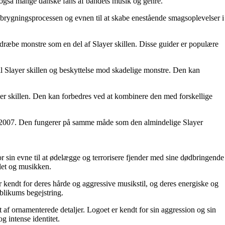
r også mange danske fans af bandets musik og genre.
r brygningsprocessen og evnen til at skabe enestående smagsoplevelser i
vt dræbe monstre som en del af Slayer skillen. Disse guider er populære
til Slayer skillen og beskyttelse mod skadelige monstre. Den kan
ayer skillen. Den kan forbedres ved at kombinere den med forskellige
a 2007. Den fungerer på samme måde som den almindelige Slayer
r sin evne til at ødelægge og terrorisere fjender med sine dødbringende
llet og musikken.
 kendt for deres hårde og aggressive musikstil, og deres energiske og
blikums begejstring.
t af ornamenterede detaljer. Logoet er kendt for sin aggression og sin
g intense identitet.