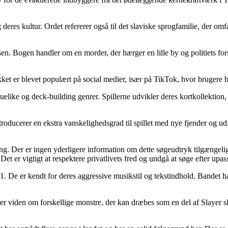
g deres kultur. Ordet refererer også til det slaviske sprogfamilie, der om
en. Bogen handler om en morder, der hærger en lille by og politiets f
t er blevet populært på social medier, især på TikTok, hvor brugere brug
guelike og deck-building genrer. Spillerne udvikler deres kortkollektion,
introducerer en ekstra vanskelighedsgrad til spillet med nye fjender og ud
ing. Der er ingen yderligere information om dette søgeudtryk tilgængeli
Det er vigtigt at respektere privatlivets fred og undgå at søge efter up
1. De er kendt for deres aggressive musikstil og tekstindhold. Bandet h
r viden om forskellige monstre, der kan dræbes som en del af Slayer ski