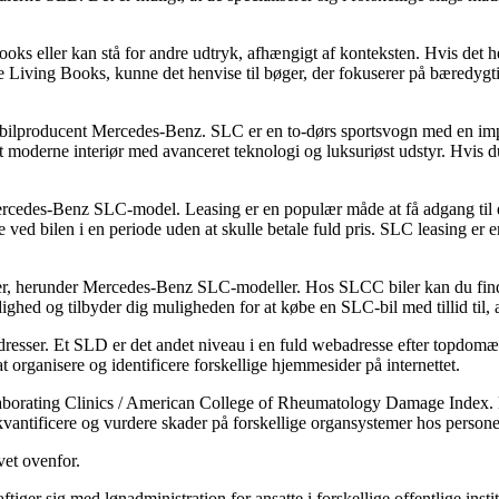
s eller kan stå for andre udtryk, afhængigt af konteksten. Hvis det hen
ble Living Books, kunne det henvise til bøger, der fokuserer på bæredygt
 bilproducent Mercedes-Benz. SLC er en to-dørs sportsvogn med en imp
oderne interiør med avanceret teknologi og luksuriøst udstyr. Hvis du 
Mercedes-Benz SLC-model. Leasing er en populær måde at få adgang til 
 ved bilen i en periode uden at skulle betale fuld pris. SLC leasing er 
iler, herunder Mercedes-Benz SLC-modeller. Hos SLCC biler kan du finde 
ghed og tilbyder dig muligheden for at købe en SLC-bil med tillid til, at
esser. Et SLD er det andet niveau i en fuld webadresse efter topdom
ganisere og identificere forskellige hjemmesider på internettet.
laborating Clinics / American College of Rheumatology Damage Index. D
kvantificere og vurdere skader på forskellige organsystemer hos person
vet ovenfor.
er sig med lønadministration for ansatte i forskellige offentlige insti