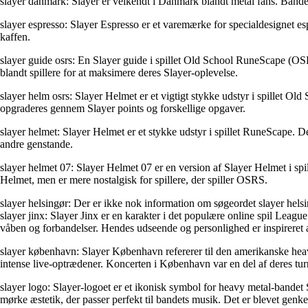
slayer danmark: Slayer er velkendt i Danmark blandt metal fans. Bandet
slayer espresso: Slayer Espresso er et varemærke for specialdesignet e
kaffen.
slayer guide osrs: En Slayer guide i spillet Old School RuneScape (OSRS)
blandt spillere for at maksimere deres Slayer-oplevelse.
slayer helm osrs: Slayer Helmet er et vigtigt stykke udstyr i spillet 
opgraderes gennem Slayer points og forskellige opgaver.
slayer helmet: Slayer Helmet er et stykke udstyr i spillet RuneScape. D
andre genstande.
slayer helmet 07: Slayer Helmet 07 er en version af Slayer Helmet i
Helmet, men er mere nostalgisk for spillere, der spiller OSRS.
slayer helsingør: Der er ikke nok information om søgeordet slayer helsin
slayer jinx: Slayer Jinx er en karakter i det populære online spil Leag
våben og forbandelser. Hendes udseende og personlighed er inspireret af
slayer københavn: Slayer København refererer til den amerikanske heavy
intense live-optrædener. Koncerten i København var en del af deres turn
slayer logo: Slayer-logoet er et ikonisk symbol for heavy metal-bandet S
mørke æstetik, der passer perfekt til bandets musik. Det er blevet genke