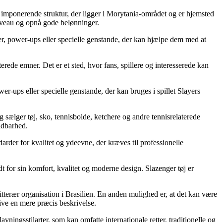
 imponerende struktur, der ligger i Morytania-området og er hjemsted
niveau og opnå gode belønninger.
ser, power-ups eller specielle genstande, der kan hjælpe dem med at
erede emner. Det er et sted, hvor fans, spillere og interesserede kan
-ups eller specielle genstande, der kan bruges i spillet Slayers
 sælger tøj, sko, tennisbolde, ketchere og andre tennisrelaterede
ldbarhed.
darder for kvalitet og ydeevne, der kræves til professionelle
dt for sin komfort, kvalitet og moderne design. Slazenger tøj er
terær organisation i Brasilien. En anden mulighed er, at det kan være
give en mere præcis beskrivelse.
vningsstilarter, som kan omfatte internationale retter, traditionelle og