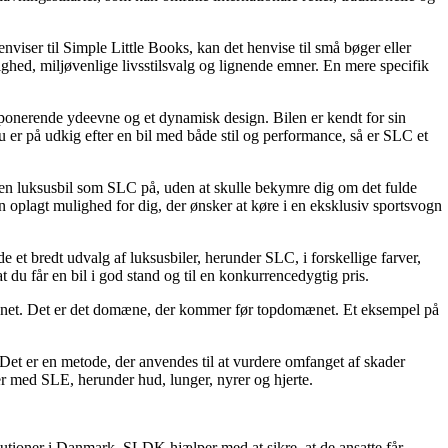
viser til Simple Little Books, kan det henvise til små bøger eller
ighed, miljøvenlige livsstilsvalg og lignende emner. En mere specifik
onerende ydeevne og et dynamisk design. Bilen er kendt for sin
er på udkig efter en bil med både stil og performance, så er SLC et
en luksusbil som SLC på, uden at skulle bekymre dig om det fulde
en oplagt mulighed for dig, der ønsker at køre i en eksklusiv sportsvogn
et bredt udvalg af luksusbiler, herunder SLC, i forskellige farver,
 du får en bil i god stand og til en konkurrencedygtig pris.
ænet. Det er det domæne, der kommer før topdomænet. Et eksempel på
et er en metode, der anvendes til at vurdere omfanget af skader
er med SLE, herunder hud, lunger, nyrer og hjerte.
tutioner i Danmark. SLDK hjælper med at sikre, at de ansatte får