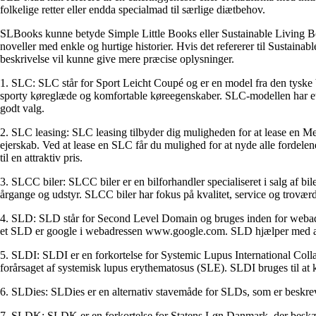
folkelige retter eller endda specialmad til særlige diætbehov.
SLBooks kunne betyde Simple Little Books eller Sustainable Living Book
noveller med enkle og hurtige historier. Hvis det refererer til Sustaina
beskrivelse vil kunne give mere præcise oplysninger.
1. SLC: SLC står for Sport Leicht Coupé og er en model fra den tyske
sporty køreglæde og komfortable køreegenskaber. SLC-modellen har et m
godt valg.
2. SLC leasing: SLC leasing tilbyder dig muligheden for at lease en 
ejerskab. Ved at lease en SLC får du mulighed for at nyde alle fordelene
til en attraktiv pris.
3. SLCC biler: SLCC biler er en bilforhandler specialiseret i salg af b
årgange og udstyr. SLCC biler har fokus på kvalitet, service og troværdi
4. SLD: SLD står for Second Level Domain og bruges inden for webadr
et SLD er google i webadressen www.google.com. SLD hjælper med at or
5. SLDI: SLDI er en forkortelse for Systemic Lupus International Col
forårsaget af systemisk lupus erythematosus (SLE). SLDI bruges til at 
6. SLDies: SLDies er en alternativ stavemåde for SLDs, som er beskre
7. SLDK: SLDK er en forkortelse for Statens Løn Danmark, der beskæftig