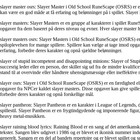
slayer master osrs: Slayer Master i Old School RuneScape (OSRS) er en
kan være en god måde at få erfaring og belønninger på i spillet. Slayer 
slayer masters: Slayer Masters er en gruppe af karakterer i spillet Run
opgaver fra dem baseret på deres niveau og evner. Hver slayer master h
slayer masters osrs: Slayer Masters i Old School RuneScape (OSRS) er e
spiloplevelsen for mange spillere. Spillere kan vælge at tage imod opga
erfaring, forbedre deres karakter og opnå sjældne belønninger.
slayer of stupid incompetent and disappointing minions: Slayer of Stupi
succesrig leder eller en person, der skiller sig ud fra de mindre kvali
stand til at overvinde eller håndtere uhensigtsmæssige eller ineffektive 
slayer osrs: Slayer i Old School RuneScape (OSRS) er en færdighed eller
opgaver fra NPCer kaldet slayer masters. Disse opgaver kan give spiller
forbedre deres karakter og opnå forskellige mål.
slayer pantheon: Slayer Pantheon er en karakter i League of Legends, 
spillestil. Slayer Pantheon er en frygtindgydende og imponerende figur
heavy metal-musikken.
slayer raining blood lyrics: Raining Blood er en sang af det amerikan
tekster. Sangen blev udgivet i 1986 og er blevet et ikonisk nummer in
generelt. Sangen er en del af bandets repertoire og er blevet spillet og