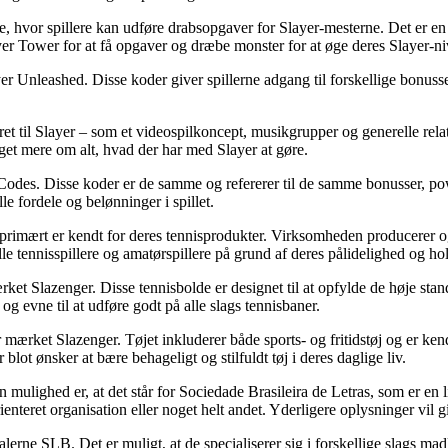
, hvor spillere kan udføre drabsopgaver for Slayer-mesterne. Det er en
ayer Tower for at få opgaver og dræbe monster for at øge deres Slayer-
yer Unleashed. Disse koder giver spillerne adgang til forskellige bonus
ret til Slayer – som et videospilkoncept, musikgrupper og generelle relat
eget mere om alt, hvad der har med Slayer at gøre.
des. Disse koder er de samme og refererer til de samme bonusser, power
le fordele og belønninger i spillet.
 primært er kendt for deres tennisprodukter. Virksomheden producerer og
le tennisspillere og amatørspillere på grund af deres pålidelighed og ho
rket Slazenger. Disse tennisbolde er designet til at opfylde de høje stan
 evne til at udføre godt på alle slags tennisbaner.
 mærket Slazenger. Tøjet inkluderer både sports- og fritidstøj og er ken
 blot ønsker at bære behageligt og stilfuldt tøj i deres daglige liv.
ighed er, at det står for Sociedade Brasileira de Letras, som er en lit
ienteret organisation eller noget helt andet. Yderligere oplysninger vil 
erne SLB. Det er muligt, at de specialiserer sig i forskellige slags madla