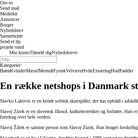
Om os
Send mail
Mediekit
Annoncer
Bruger
Nyhedsbrev
Samarbejde
Send et tip
projekt sund
Min konto
Tilmeld dig
Nyhedsbreve
Kategorier
Børn
Kvinder
Mænd
Mentalt
Fysisk
Velvære
Hvile
Ernæring
Hud
Fødder
En række netshops i Danmark sti
Slavko Labovic er en kendt serbisk skuespiller, der har optrådt i adski
Slavoj Zizek er en slovensk filosof, kulturteoretiker og forfatter. Han 
foredrag over hele verden.
Slavoj Žižek er samme person som Slavoj Zizek. Han bruger forskellig 
Slavutych er en by i Ukraine, der blev bygget i 1986 som en ny hjemby 