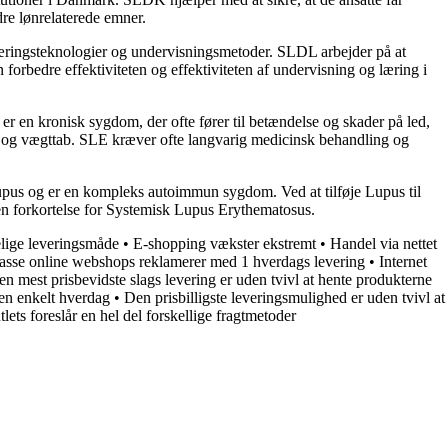
re lønrelaterede emner.
læringsteknologier og undervisningsmetoder. SLDL arbejder på at
forbedre effektiviteten og effektiviteten af undervisning og læring i
 en kronisk sygdom, der ofte fører til betændelse og skader på led,
r og vægttab. SLE kræver ofte langvarig medicinsk behandling og
pus og er en kompleks autoimmun sygdom. Ved at tilføje Lupus til
en forkortelse for Systemisk Lupus Erythematosus.
lige leveringsmåde
•
E-shopping vækster ekstremt
•
Handel via nettet
sse online webshops reklamerer med 1 hverdags levering
•
Internet
n mest prisbevidste slags levering er uden tvivl at hente produkterne
t en enkelt hverdag
•
Den prisbilligste leveringsmulighed er uden tvivl at
lets foreslår en hel del forskellige fragtmetoder