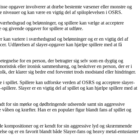
isse opgaver involverer at dræbe bestemte væsener eller monstre og
ige niveauer og kan være en vigtig del af spiloplevelsen i OSRS.
t sværhedsgrad og belønninger, og spillere kan vælge at acceptere
 og givende opgaver for spillere at udføre.
 kan variere i sværhedsgrad og belønninger og er en vigtig del af
cer. Udførelsen af slayer-opgaver kan hjælpe spillere med at få
etegnelse for en person, der betragter sig selv som en dygtig og
moristisk eller ironisk sammenhæng, og beskriver en person, der er i
olk, der klarer sig bedre end forventet trods modstand eller hindringer.
e i spillet. Spillere kan udforske verden af OSRS og acceptere slayer-
llere. Slayer er en vigtig del af spillet og kan hjælpe spillere med at
endt for sin mørke og dødbringende udseende samt sin aggressive
 våben og kræfter. Han er en populær figur blandt fans af spillet og
ede kompositioner og er kendt for sin aggressive lyd og skræmmende
se og er en favorit blandt både Slayer-fans og heavy metal-entusiaster