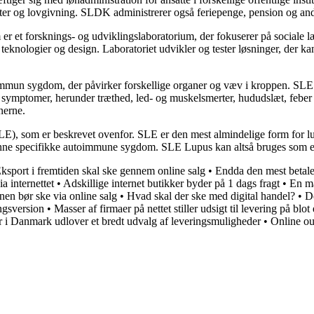
er og lovgivning. SLDK administrerer også feriepenge, pension og and
r et forsknings- og udviklingslaboratorium, der fokuserer på sociale 
knologier og design. Laboratoriet udvikler og tester løsninger, der kan 
mun sygdom, der påvirker forskellige organer og væv i kroppen. SLE er
f symptomer, herunder træthed, led- og muskelsmerter, hududslæt, febe
nerne.
), som er beskrevet ovenfor. SLE er den mest almindelige form for lu
l denne specifikke autoimmune sygdom. SLE Lupus kan altså bruges som 
ksport i fremtiden skal ske gennem online salg
•
Endda den mest betale
a internettet
•
Adskillige internet butikker byder på 1 dags fragt
•
En ma
en bør ske via online salg
•
Hvad skal der ske med digital handel?
•
De
ngsversion
•
Masser af firmaer på nettet stiller udsigt til levering på blo
 i Danmark udlover et bredt udvalg af leveringsmuligheder
•
Online out