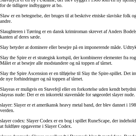
for de tidligere indbyggere at bo.
Slaw er en betegnelse, der bruges til at beskrive etniske slaviske folk o
andre.
Slaughteren i Tørring er en dansk krimiroman skrevet af Anders Bodels
kanten af deres sæde.
Slay betyder at dominere eller besejre på en imponerende måde. Udtrykke
Slay the Spire er et strategisk kortspil, der kombinerer elementer fra ro
Målet er at besejre alle modstandere og nå toppen af tårnet.
Slay the Spire Ascension er en tilføjelse til Slay the Spire-spillet. Det 
de nye forhindringer og nå toppen af tårnet.
Slayeas er muligvis en Stavefejl eller en forkortelse uden kendt betydn
slayeas nude: Der er en inkorrekt stavemåde for søgeordet slayer nude. 
slayer: Slayer er et amerikansk heavy metal band, der blev dannet i 198
verden.
slayer codex: Slayer Codex er en bog i spillet RuneScape, der indeholde
at fuldføre opgaverne i Slayer Codex.