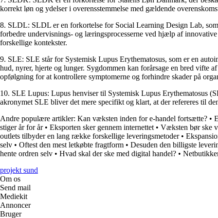
korrekt løn og ydelser i overensstemmelse med gældende overenskomst
8. SLDL: SLDL er en forkortelse for Social Learning Design Lab, som e
forbedre undervisnings- og læringsprocesserne ved hjælp af innovative te
forskellige kontekster.
9. SLE: SLE står for Systemisk Lupus Erythematosus, som er en autoim
hud, nyrer, hjerte og lunger. Sygdommen kan forårsage en bred vifte a
opfølgning for at kontrollere symptomerne og forhindre skader på orga
10. SLE Lupus: Lupus henviser til Systemisk Lupus Erythematosus (SLE
akronymet SLE bliver det mere specifikt og klart, at der refereres ti
Andre populære artikler:
Kan væksten inden for e-handel fortsætte?
•
E
stiger år for år
•
Eksporten sker gennem internettet
•
Væksten bør ske vi
outlets tilbyder en lang række forskellige leveringsmetoder
•
Ekspansion
selv
•
Oftest den mest letkøbte fragtform
•
Desuden den billigste leveri
hente ordren selv
•
Hvad skal der ske med digital handel?
•
Netbutikker
projekt sund
Om os
Send mail
Mediekit
Annoncer
Bruger