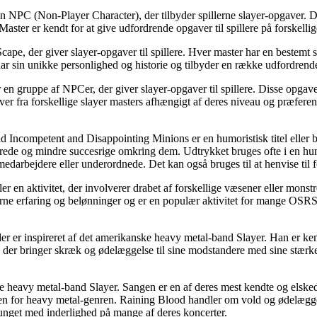
 NPC (Non-Player Character), der tilbyder spillerne slayer-opgaver. D
Master er kendt for at give udfordrende opgaver til spillere på forskell
eScape, der giver slayer-opgaver til spillere. Hver master har en bestem
ar sin unikke personlighed og historie og tilbyder en række udfordrende
n gruppe af NPCer, der giver slayer-opgaver til spillere. Disse opgaver
ver fra forskellige slayer masters afhængigt af deres niveau og præferen
d Incompetent and Disappointing Minions er en humoristisk titel eller b
ficerede og mindre succesrige omkring dem. Udtrykket bruges ofte i en hu
medarbejdere eller underordnede. Det kan også bruges til at henvise til f
 en aktivitet, der involverer drabet af forskellige væsener eller monstr
ne erfaring og belønninger og er en populær aktivitet for mange OSRS-spi
der er inspireret af det amerikanske heavy metal-band Slayer. Han er k
, der bringer skræk og ødelæggelse til sine modstandere med sine stærke
ske heavy metal-band Slayer. Sangen er en af deres mest kendte og elsk
den for heavy metal-genren. Raining Blood handler om vold og ødelæggel
 sunget med inderlighed på mange af deres koncerter.