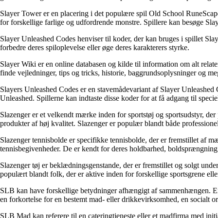
Slayer Tower er en placering i det populære spil Old School RuneScape
for forskellige farlige og udfordrende monstre. Spillere kan besøge Sl
Slayer Unleashed Codes henviser til koder, der kan bruges i spillet Sla
forbedre deres spiloplevelse eller øge deres karakterers styrke.
Slayer Wiki er en online databasen og kilde til information om alt relate
finde vejledninger, tips og tricks, historie, baggrundsoplysninger og m
Slayers Unleashed Codes er en stavemådevariant af Slayer Unleashed Co
Unleashed. Spillerne kan indtaste disse koder for at få adgang til speciel
Slazenger er et velkendt mærke inden for sportstøj og sportsudstyr, der
produkter af høj kvalitet. Slazenger er populær blandt både professionel
Slazenger tennisbolde er specifikke tennisbolde, der er fremstillet af mæ
tennisbegivenheder. De er kendt for deres holdbarhed, boldsprængning og
Slazenger tøj er beklædningsgenstande, der er fremstillet og solgt under
populært blandt folk, der er aktive inden for forskellige sportsgrene eller
SLB kan have forskellige betydninger afhængigt af sammenhængen. En mul
en forkortelse for en bestemt mad- eller drikkevirksomhed, en socialt or
SLB Mad kan referere til en cateringtjeneste eller et madfirma med initial