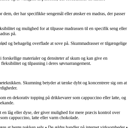
for dem, der har specifikke sengemål eller ønsker en madras, der passer
bilitet og mulighed for at tilpasse madrassen til en specifik seng eller
adras på.
 blød og behagelig overflade at sove på. Skummadrasser er tilgængelige
i forskellige materialer og densiteter af skum og kan give en
leksibilitet og tilpasning i deres søvnarrangement.
mmeteknikken. Skumning betyder at tænke dybt og koncentrere sig om at
rdigheder.
som en dekorativ topping på drikkevarer som cappuccino eller latte, og
mekande.
en låg eller dyse, der giver mulighed for mere præcis kontrol over
 som cappuccino, latte eller varm chokolade.
være at hente pakken selv
•
De ældre handler på internet virksomheder
•