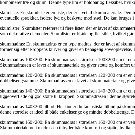
kombinerer træ og skum. Denne type lim er holdbar og fleksibel, hvilket
skumliste: En skumliste er en liste, der er lavet af skummateriale. Den 
eventuelle sprækker, isolere lyd og beskytte mod stød. De kan bruges i f
skumlister: Skumlister refererer til flere lister, der er lavet af skummate
som dekorative elementer. Skumlister er bløde og fleksible, hvilket gør
skummadras: En skummadras er en type madras, der er lavet af skummater
former sig efter kroppens kurver og giver en behagelig soveoplevelse. 
skummadras 100×200: En skummadras i størrelsen 100×200 cm er en enke
Skummadrassen er lavet af skummateriale og giver støtte og komfort und
skummadras 120×200: En skummadras i størrelsen 120×200 cm er en dobbe
dobbeltsengsramme. Skummadrassen er lavet af skummateriale og giver 
skummadras 140×200: En skummadras i størrelsen 140×200 cm er en perfe
liggeoverflade og god støtte til kroppen. Skummadrasen i denne størrelse
skummadras 140×200 tilbud: Her finder du fantastiske tilbud på skumma
denne størrelse er ideel til både enkeltsenge og mindre dobbeltsenge. D
skummadras 160×200: En skummadras i størrelsen 160×200 cm er velegnet t
Skummaterialerne i madrassen tilbyder både komfort og støtte, hvilket s