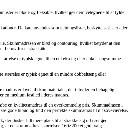
mlister er bløde og fleksible, hvilket gør dem velegnede til at fylde
likationer. De kan anvendes som tætningslister, beskyttelseslister eller
vile. Skummadrasen er blød og contouring, hvilket betyder at den
r behov for ekstra støtte.
rrelse er typisk egnet til en enkeltseng eller enkeltsengsramme.
ørrelse er typisk egnet til en mindre dobbeltseng eller
madras er lavet af skummaterialer, der tilbyder en behagelig
kker en medium fasthed i deres madras.
købe en kvalitetsmadras til en overkommelig pris. Skummadrasen i
disse gode tilbud og find den perfekte skummadras til dit soveværelse.
 der ønsker lidt mere plads til at strække sig ud i sengen.
ng, er en skummadras i størrelsen 160×200 et godt valg.