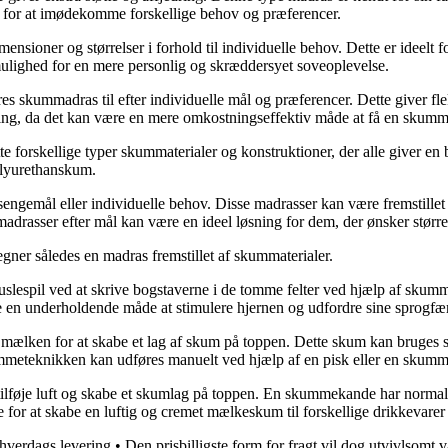
er for at imødekomme forskellige behov og præferencer.
nsioner og størrelser i forhold til individuelle behov. Dette er ideelt 
ulighed for en mere personlig og skræddersyet soveoplevelse.
skummadras til efter individuelle mål og præferencer. Dette giver fleksi
g, da det kan være en mere omkostningseffektiv måde at få en skumm
 forskellige typer skummaterialer og konstruktioner, der alle giver en
olyurethanskum.
engemål eller individuelle behov. Disse madrasser kan være fremstillet 
rasser efter mål kan være en ideel løsning for dem, der ønsker større f
er således en madras fremstillet af skummaterialer.
uslespil ved at skrive bogstaverne i de tomme felter ved hjælp af sku
en underholdende måde at stimulere hjernen og udfordre sine sprogfæ
 i mælken for at skabe et lag af skum på toppen. Dette skum kan bruges 
Skummeteknikken kan udføres manuelt ved hjælp af en pisk eller en skum
lføje luft og skabe et skumlag på toppen. En skummekande har normalt 
 for at skabe en luftig og cremet mælkeskum til forskellige drikkevarer
hverdags levering
•
Den prisbilligste form for fragt vil dog utvivlsomt 