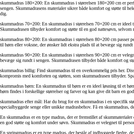
skummadras 180×200: En skummadras i størrelsen 180×200 cm er perfekt t
sengen. Skummadrasens materialer sikrer både komfort og støtte til hel
dig.
skummadras 70×200: En skummadras i størrelsen 70×200 cm er ideel til 
Skummadrasen tilbyder komfort og støtte til en god nattesøvn, selvom m
skummadras 80×200: En skummadras i størrelsen 80×200 cm passer perfe
til børn eller voksne, der ønsker lidt ekstra plads til at bevæge sig ru
skummadras 90×200: En skummadras i størrelsen 90×200 cm er velegnet t
bevæge sig rundt i sengen. Skummadrasen tilbyder både komfort og støtte
skummadras billig: Find skummadras til en overkommelig pris her. Disse 
kompromis med komforten og støtten, som skummadrasen tilbyder. Spa
skummadras børn: En skummadras til børn er en ideel løsning til et børn
børn findes i forskellige størrelser og farver og kan give dit barn en 
skummadras efter mål: Har du brug for en skummadras i en specifik størr
specialbyggede senge eller unikke madrasbehov. Få en skummadras, der 
En skummadras er en type madras, der er fremstillet af skummaterialer o
en god støtte og komfort under søvn. Skummadras er velegnet til person
En springmadras er en type madras, der består af indbyggede fjedre, der 