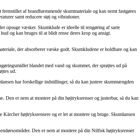
malt fremstillet af brandhæmmende skummateriale og kan nemt fastgøres
aturer samt reducere støj og vibrationer.
ler opsuge væsker. Skumklude er ideelle til rengøring af sarte
d og kan bruges til at blidt rense deres krop og ansigt.
ateriale, der absorberer væske godt. Skumkludene er holdbare og kan
 rengøringsmidlet blandet med vand og skummet, der sprøjtes ud på
øjtes ud.
mlansen har forskellige indstillinger, så du kan justere skummængden
e. Den er nem at montere på din højtryksrenser og justerbar, så du kan
este Kärcher højtryksrensere og er let at montere og bruge. Skumlansen
 udendørsområder. Den er nem at montere på din Nilfisk højtryksrenser