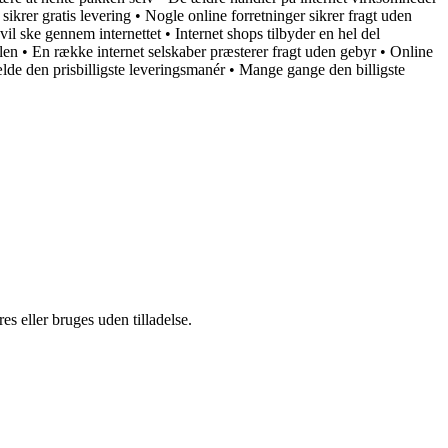
sikrer gratis levering
•
Nogle online forretninger sikrer fragt uden
vil ske gennem internettet
•
Internet shops tilbyder en hel del
len
•
En række internet selskaber præsterer fragt uden gebyr
•
Online
ælde den prisbilligste leveringsmanér
•
Mange gange den billigste
s eller bruges uden tilladelse.