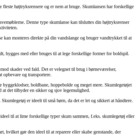
e fleste højtryksrensere og er nem at bruge. Skumlansen har forskellige
r havemøblerne. Denne type skumlanse kan tilsluttes din højtryksrenser
tiviteten.
se kan monteres direkte på din vandslange og bruger vandtrykket til at
 bygges med eller bruges til at lege forskellige former for boldspil.
mod skader ved fald. Det er velegnet til brug i børneværelser,
at opbevare og transportere.
løde byggeklodser, boldbane, hoppebolde og meget mere. Skumlegetøjet
med at det tilbyder en sikker og sjov legemulighed.
umlegetøj er ideelt til små børn, da det er let og sikkert at håndtere.
deel til at lime forskellige typer skum sammen, f.eks. skumlegetøj eller
, hvilket gør den ideel til at reparere eller skabe genstande, der