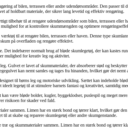
gøring af bilen, terrassen eller andre udendørsområder. Den passer til d
t af holdbart materiale, der sikrer lang levetid og effektiv rengøring.
yttigt tilbehør til at rengøre udendørsområder som bilen, terrassen elle
ig mulighed for at kontrollere skummængden og optimere rengøringseffek
 værktøj til at rengøre bilen, terrassen eller haven. Denne type skumlan
skum på overfladen og rengøre effektivt.
. Det indebærer normalt brug af bløde skumlegetøj, der kan kastes rundt,
r mulighed for kreativ leg og aktivitet.
eg. Gulvet er lavet af skummaterialer, der absorberer stød og beskytter 
legegulvet kan nemt samles og tages fra hinanden, hvilket gør det nemt 
 designet til børns leg og motoriske udvikling. Sættet kan indeholde b
t ideelt legetøj til at stimulere barnets fantasi og kreativitet, samtidig 
kan være bløde bolder, kugler, byggeklodser, puslespil og meget mere. Sk
er risikoen for skader ved fald.
ialer sammen. Limen har en stærk bond og tørrer klart, hvilket gør den i
et til at skabe og reparere skumlegetøj eller andre skumgenstande.
ime træ og skummaterialer sammen. Limen har en stærk bond og tørrer klart