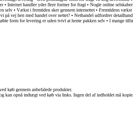
er
•
Internet handler yder flere former for fragt
•
Nogle online selskaber 
en selv
•
Vækst i fremtiden sker gennem internettet
•
Fremtidens vækst 
vi på vej hen med handel over nettet?
•
Nethandel udfordrer detailhand
øbte form for levering er uden tvivl at hente pakken selv
•
I mange tilf
 ved køb gennem anbefalede produkter.
og kan opnå indtægt ved køb via links. Ingen del af indholdet må kopiere