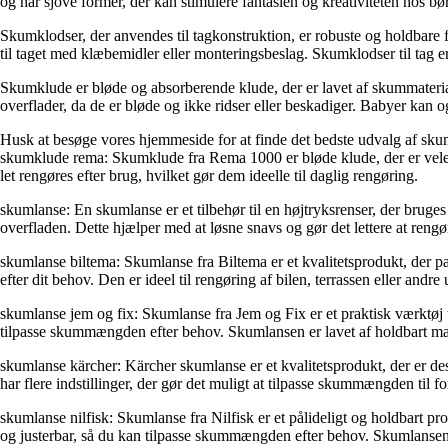
og har sjove former, der kan stimulere fantasien og kreativiteten hos bø
Skumklodser, der anvendes til tagkonstruktion, er robuste og holdbare 
til taget med klæbemidler eller monteringsbeslag. Skumklodser til tag e
Skumklude er bløde og absorberende klude, der er lavet af skummateriale.
overflader, da de er bløde og ikke ridser eller beskadiger. Babyer kan
Husk at besøge vores hjemmeside for at finde det bedste udvalg af sku
skumklude rema: Skumklude fra Rema 1000 er bløde klude, der er veleg
let rengøres efter brug, hvilket gør dem ideelle til daglig rengøring.
skumlanse: En skumlanse er et tilbehør til en højtryksrenser, der brug
overfladen. Dette hjælper med at løsne snavs og gør det lettere at ren
skumlanse biltema: Skumlanse fra Biltema er et kvalitetsprodukt, der pa
efter dit behov. Den er ideel til rengøring af bilen, terrassen eller and
skumlanse jem og fix: Skumlanse fra Jem og Fix er et praktisk værktøj 
tilpasse skummængden efter behov. Skumlansen er lavet af holdbart mater
skumlanse kärcher: Kärcher skumlanse er et kvalitetsprodukt, der er des
har flere indstillinger, der gør det muligt at tilpasse skummængden til 
skumlanse nilfisk: Skumlanse fra Nilfisk er et pålideligt og holdbart p
og justerbar, så du kan tilpasse skummængden efter behov. Skumlansen