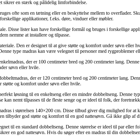
 sikrer en stærk og pålidelig limforbindelse.
bruges ofte som en tætning eller en beskyttelse mellem to overflader. Sku
orskellige applikationer, f.eks. døre, vinduer eller møbler.
riale. Disse lister kan have forskellige formål og bruges i forskellige app
 dem nemme at installere og tilpasse.
iale. Den er designet til at give støtte og komfort under søvn eller h
Denne type madras kan være velegnet til personer med rygproblemer elle
lmadras, der er 100 centimeter bred og 200 centimeter lang. Denne stø
er søvn eller hvile.
ltmadras, der er 120 centimeter bred og 200 centimeter lang. Denne st
støtte og komfort under søvn eller hvile.
kt løsning til en enkeltseng eller en mindre dobbeltseng. Denne type 
 kan nemt tilpasses til de fleste senge og er ideel til folk, der foretræ
dras i størrelsen 140×200 cm. Disse tilbud giver dig mulighed for at 
en tilbyder god støtte og komfort til en god nattesøvn. Gå ikke glip af 
il en standard dobbeltseng. Denne størrelse er ideel til par eller folk,
ikrer en god nattesøvn. Hvis du søger efter en madras til din dobbeltse