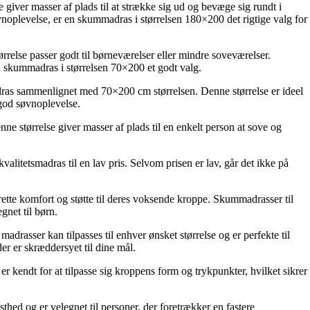
giver masser af plads til at strække sig ud og bevæge sig rundt i
noplevelse, er en skummadras i størrelsen 180×200 det rigtige valg for
else passer godt til børneværelser eller mindre soveværelser.
n skummadras i størrelsen 70×200 et godt valg.
dras sammenlignet med 70×200 cm størrelsen. Denne størrelse er ideel
 god søvnoplevelse.
 størrelse giver masser af plads til en enkelt person at sove og
alitetsmadras til en lav pris. Selvom prisen er lav, går det ikke på
rette komfort og støtte til deres voksende kroppe. Skummadrasser til
gnet til børn.
rasser kan tilpasses til enhver ønsket størrelse og er perfekte til
r er skræddersyet til dine mål.
 kendt for at tilpasse sig kroppens form og trykpunkter, hvilket sikrer
thed og er velegnet til personer, der foretrækker en fastere