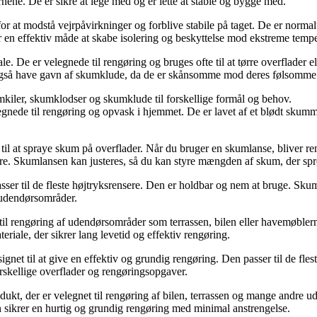
rnene. De er sikre at lege med og er lette at stable og bygge med.
for at modstå vejrpåvirkninger og forblive stabile på taget. De er nor
r en effektiv måde at skabe isolering og beskyttelse mod ekstreme temper
 De er velegnede til rengøring og bruges ofte til at tørre overflader el
 også have gavn af skumklude, da de er skånsomme mod deres følsomme hu
mkiler, skumklodser og skumklude til forskellige formål og behov.
nede til rengøring og opvask i hjemmet. De er lavet af et blødt skumm
es til at spraye skum på overflader. Når du bruger en skumlanse, bliver
gøre. Skumlansen kan justeres, så du kan styre mængden af skum, der spr
sser til de fleste højtryksrensere. Den er holdbar og nem at bruge. Sku
re udendørsområder.
til rengøring af udendørsområder som terrassen, bilen eller havemøblern
iale, der sikrer lang levetid og effektiv rengøring.
ignet til at give en effektiv og grundig rengøring. Den passer til de fl
forskellige overflader og rengøringsopgaver.
rodukt, der er velegnet til rengøring af bilen, terrassen og mange andre
 sikrer en hurtig og grundig rengøring med minimal anstrengelse.