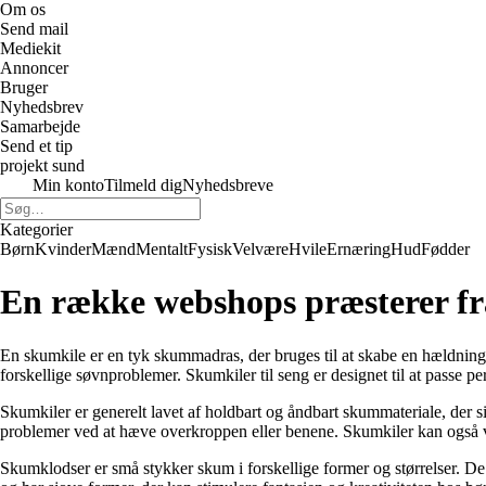
Om os
Send mail
Mediekit
Annoncer
Bruger
Nyhedsbrev
Samarbejde
Send et tip
projekt sund
Min konto
Tilmeld dig
Nyhedsbreve
Kategorier
Børn
Kvinder
Mænd
Mentalt
Fysisk
Velvære
Hvile
Ernæring
Hud
Fødder
En række webshops præsterer fr
En skumkile er en tyk skummadras, der bruges til at skabe en hældning e
forskellige søvnproblemer. Skumkiler til seng er designet til at passe per
Skumkiler er generelt lavet af holdbart og åndbart skummateriale, der 
problemer ved at hæve overkroppen eller benene. Skumkiler kan også væ
Skumklodser er små stykker skum i forskellige former og størrelser. De 