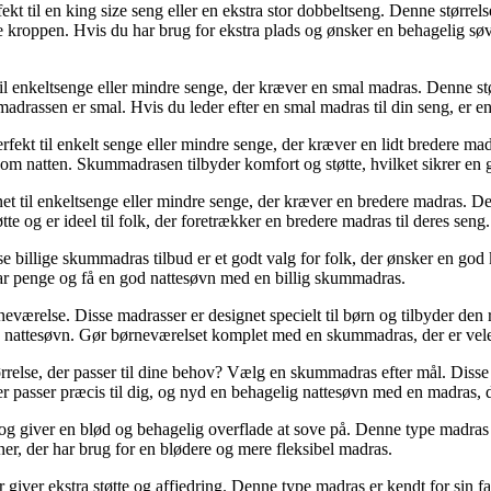
il en king size seng eller en ekstra stor dobbeltseng. Denne størrelse 
e kroppen. Hvis du har brug for ekstra plads og ønsker en behagelig søv
enkeltsenge eller mindre senge, der kræver en smal madras. Denne størr
adrassen er smal. Hvis du leder efter en smal madras til din seng, er e
kt til enkelt senge eller mindre senge, der kræver en lidt bredere ma
ndt om natten. Skummadrasen tilbyder komfort og støtte, hvilket sikrer en
il enkeltsenge eller mindre senge, der kræver en bredere madras. Denne
 og er ideel til folk, der foretrækker en bredere madras til deres seng.
billige skummadras tilbud er et godt valg for folk, der ønsker en god kv
r penge og få en god nattesøvn med en billig skummadras.
eværelse. Disse madrasser er designet specielt til børn og tilbyder den 
god nattesøvn. Gør børneværelset komplet med en skummadras, der er vele
else, der passer til dine behov? Vælg en skummadras efter mål. Disse mad
passer præcis til dig, og nyd en behagelig nattesøvn med en madras, de
g giver en blød og behagelig overflade at sove på. Denne type madras er
er, der har brug for en blødere og mere fleksibel madras.
giver ekstra støtte og affjedring. Denne type madras er kendt for sin fas