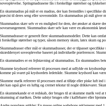
soveoplevelse. Springmadrasene fås i forskellige størrelser og tykkels
En skummadras på mål er en madras, der kan fremstilles i specifikke dime
præcist til deres seng eller soveområde. En skummadras på mål giver m
Skummadras skær selv er en mulighed for dem, der ønsker at skære deres 
sovearrangement. Skummadras skær selv kan være en økonomisk løsnin
Skummadrasser er generelt flere skummadrasmodeller. Dette kan omfatte
i forskellige størrelser og typer, såsom memory skum, latex skum og p
Skummadrasser efter mål er skummadrasser, der er tilpasset specifikke s
skræddersyet soveoplevelse baseret på individuelle præferencer. Skummad
En skummadres er en fejlstavning af skummadras. En skummadres betegn
Skumme krydsord refererer til processen med at udfylde en krydsordsp
komme på svaret på krydsordets ledetråde. Skumme krydsord kan være 
Skumme mælk refererer til processen med at tilføje eller piske luft ind
det kan også give en luftig og cremet tekstur til nogle drikkevarer. 
En skummekande er et redskab, der bruges til at skumme mælk ved at ti
skumning af mælken. Dette udstyr bruges ofte i kaffebarer eller hjemme
Andre populære artikler:
En masse online webshops reklamerer med 1 