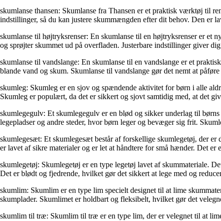
skumlanse thansen: Skumlanse fra Thansen er et praktisk værktøj til ren
indstillinger, så du kan justere skummængden efter dit behov. Den er lave
skumlanse til højtryksrenser: En skumlanse til en højtryksrenser er et n
og sprøjter skummet ud på overfladen. Justerbare indstillinger giver d
skumlanse til vandslange: En skumlanse til en vandslange er et praktisk
blande vand og skum. Skumlanse til vandslange gør det nemt at påføre 
skumleg: Skumleg er en sjov og spændende aktivitet for børn i alle aldre
Skumleg er populært, da det er sikkert og sjovt samtidig med, at det give
skumlegegulv: Et skumlegegulv er en blød og sikker underlag til børns l
legepladser og andre steder, hvor børn leger og bevæger sig frit. Skum
skumlegesæt: Et skumlegesæt består af forskellige skumlegetøj, der er
er lavet af sikre materialer og er let at håndtere for små hænder. Det er e
skumlegetøj: Skumlegetøj er en type legetøj lavet af skummateriale. Det 
Det er blødt og fjedrende, hvilket gør det sikkert at lege med og reducer
skumlim: Skumlim er en type lim specielt designet til at lime skummater
skumplader. Skumlimet er holdbart og fleksibelt, hvilket gør det velegn
skumlim til træ: Skumlim til træ er en type lim, der er velegnet til at l