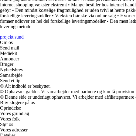
Internet shopping vækster ekstremt
•
Mange bestiller hos internet handl
gebyr
•
Den mindst kostelige fragtmulighed er uden tvivl at hente pakk
forskellige leveringsmidler
•
Væksten bør ske via online salg
•
Hvor er 
firmaer udlover en hel del forskellige leveringsmodeller
•
Den mest letk
leveringsmetode
projekt sund
Om os
Send mail
Mediekit
Annoncer
Bruger
Nyhedsbrev
Samarbejde
Send et tip
© Alt indhold er beskyttet.
© Ophavsret gælder. Vi samarbejder med partnere og kan få provision
© Denne side er underlagt ophavsret. Vi arbejder med affiliatepartnere 
Bliv klogere på os
Oprindelse
Vores grundlag
Vores folk
Støt os
Vores adresser
Detaljer