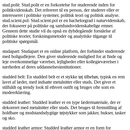
stud.polit: Stud.polit er en forkortelse for studerende inden for
politikvidenskab. Det refererer til en person, der studerer eller er
interesseret i politiske systemer, politisk teori og politisk analyse.
stud.scient.pol: Stud.scient.pol er en bachelorgrad i naturvidenskab,
der fokuserer på politiske og samfundsvidenskabelige emner.
Gennem dette studie vil du opnå en dybdegående forståelse af
politiske teorier, forskningsmetoder og analytiske tilgange til
politiske spørgsmål.
studapart: Studapart er en online platform, der forbinder studerende
med boligudlejere. Den giver studerende mulighed for at finde og
leje overkommelige værelser, lejligheder eller kollegieværelser i
nærheden af deres uddannelsesinstitutioner.
studded belt: En studded belt er et stykke tøj tilbehør, typisk en rem
lavet af læder, med indsatte metalnitter eller studs. Det giver et
stilfuldt og trendy look til ethvert outfit og bruges ofte som en
modeerklæring.
studded leather: Studded leather er en type lædermateriale, der er
dekoreret med metalnitter eller studs. Det bruges til fremstilling af
holdbare og modstandsdygtige tøjstykker som jakker, bukser, tasker
og sko.
studded leather armor: Studded leather armor er en form for