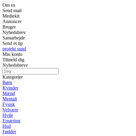
Om os
Send mail
Mediekit
Annoncer
Bruger
Nyhedsbrev
Samarbejde
Send et tip
projekt sund
Min konto
Tilmeld dig
Nyhedsbreve
Kategorier
Børn
Kvinder
Mænd
Mentalt
Fysisk
Velvære
Hvile
Ernæring
Hud
Fødder