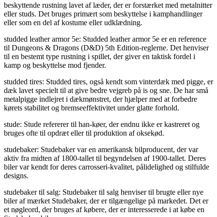
beskyttende rustning lavet af læder, der er forstærket med metalnitter
eller studs. Det bruges primært som beskyttelse i kamphandlinger
eller som en del af kostume eller udklædning.
studded leather armor 5e: Studded leather armor 5e er en reference
til Dungeons & Dragons (D&D) 5th Edition-reglerne. Det henviser
til en bestemt type rustning i spillet, der giver en taktisk fordel i
kamp og beskyttelse mod fjender.
studded tires: Studded tires, også kendt som vinterdæk med pigge, er
dæk lavet specielt til at give bedre vejgreb på is og sne. De har små
metalpigge indlejret i dækmønstret, der hjælper med at forbedre
kørets stabilitet og bremseeffektivitet under glatte forhold.
stude: Stude refererer til han-køer, der endnu ikke er kastreret og
bruges ofte til opdræt eller til produktion af oksekød.
studebaker: Studebaker var en amerikansk bilproducent, der var
aktiv fra midten af 1800-tallet til begyndelsen af 1900-tallet. Deres
biler var kendt for deres carrosseri-kvalitet, pålidelighed og stilfulde
designs.
studebaker til salg: Studebaker til salg henviser til brugte eller nye
biler af mærket Studebaker, der er tilgængelige på markedet. Det er
et nøgleord, der bruges af købere, der er interesserede i at købe en