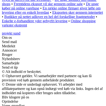
shops
•
Fremtidens eksport vil ske gennem online salg
•
De unge
køber på online varehuse
•
En række online firmaer giver løfte om
levering efter en enkelt hverdag
•
Eksporten sker gennem internettet
•
Butikker på nettet udlover en hel del forskellige fragtmetoder
•
Enkelte e-forhandlere yder gebyrfri levering
•
Online shopping
vækster ekstremt
projekt sund
Om os
Send mail
Mediekit
Annoncer
Bruger
Nyhedsbrev
Samarbejde
Send et tip
© Alt indhold er beskyttet.
© Ophavsret gælder. Vi samarbejder med partnere og kan få
provision ved køb gennem anbefalede produkter.
© Denne side er underlagt ophavsret. Vi arbejder med
affiliatepartnere og kan opnå indtægt ved køb via links. Ingen del af
indholdet må kopieres eller bruges uden tilladelse.
Bliv klogere på os
Oprindelse
Vores grundlag