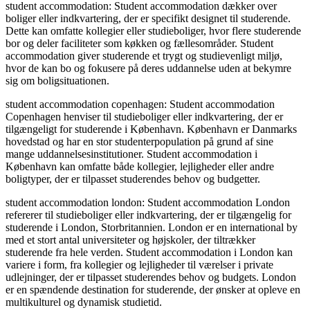
student accommodation: Student accommodation dækker over
boliger eller indkvartering, der er specifikt designet til studerende.
Dette kan omfatte kollegier eller studieboliger, hvor flere studerende
bor og deler faciliteter som køkken og fællesområder. Student
accommodation giver studerende et trygt og studievenligt miljø,
hvor de kan bo og fokusere på deres uddannelse uden at bekymre
sig om boligsituationen.
student accommodation copenhagen: Student accommodation
Copenhagen henviser til studieboliger eller indkvartering, der er
tilgængeligt for studerende i København. København er Danmarks
hovedstad og har en stor studenterpopulation på grund af sine
mange uddannelsesinstitutioner. Student accommodation i
København kan omfatte både kollegier, lejligheder eller andre
boligtyper, der er tilpasset studerendes behov og budgetter.
student accommodation london: Student accommodation London
refererer til studieboliger eller indkvartering, der er tilgængelig for
studerende i London, Storbritannien. London er en international by
med et stort antal universiteter og højskoler, der tiltrækker
studerende fra hele verden. Student accommodation i London kan
variere i form, fra kollegier og lejligheder til værelser i private
udlejninger, der er tilpasset studerendes behov og budgets. London
er en spændende destination for studerende, der ønsker at opleve en
multikulturel og dynamisk studietid.