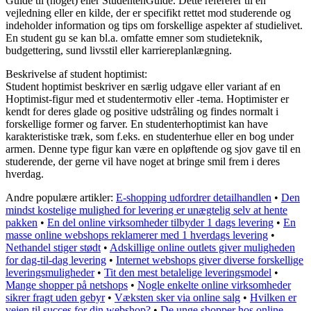
Guide til (noget) eller StudentenGuide. Dette refererer til en
vejledning eller en kilde, der er specifikt rettet mod studerende og
indeholder information og tips om forskellige aspekter af studielivet.
En student gu se kan bl.a. omfatte emner som studieteknik,
budgettering, sund livsstil eller karriereplanlægning.
Beskrivelse af student hoptimist:
Student hoptimist beskriver en særlig udgave eller variant af en
Hoptimist-figur med et studentermotiv eller -tema. Hoptimister er
kendt for deres glade og positive udstråling og findes normalt i
forskellige former og farver. En studenterhoptimist kan have
karakteristiske træk, som f.eks. en studenterhue eller en bog under
armen. Denne type figur kan være en opløftende og sjov gave til en
studerende, der gerne vil have noget at bringe smil frem i deres
hverdag.
Andre populære artikler:
E-shopping udfordrer detailhandlen
•
Den
mindst kostelige mulighed for levering er unægtelig selv at hente
pakken
•
En del online virksomheder tilbyder 1 dags levering
•
En
masse online webshops reklamerer med 1 hverdags levering
•
Nethandel stiger stødt
•
Adskillige online outlets giver muligheden
for dag-til-dag levering
•
Internet webshops giver diverse forskellige
leveringsmuligheder
•
Tit den mest betalelige leveringsmodel
•
Mange shopper på netshops
•
Nogle enkelte online virksomheder
sikrer fragt uden gebyr
•
Væksten sker via online salg
•
Hvilken er
vejen til succes for din webshop?
•
De unge shopper hos online