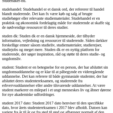
Studebaker-bil.
studehandel: Studehandel er et dansk ord, der refererer til handel
blandt studerende. Det kan fx være køb og salg af brugte
studiebøger eller relevante studiematerialer. Studehandel er en
praktisk og økonomisk fordelagtig måde for studerende at skaffe sig
de nødvendige ressourcer til deres studier.
studen dk: Studen dk er en dansk hjemmeside, der tilbyder
information, vejledning og ressourcer til studerende. Siden dækker
forskellige emner såsom studieliv, studiematerialer, studierejser,
studiejobs og meget mere. Studen dk er en nyttig platform for
studerende, der søger inspiration, råd og støtte til deres studie- og
ungdomsliv.
student: Student er en betegnelse for en person, der har afsluttet sin
ungdomsuddannelse og er klar til at påbegynde en videregående
uddannelse. Det kan referere til både gymnasiale studenter, der har
afsluttet deres studentereksamen, og studerende fra
erhvervsuddannelser eller andre tilsvarende uddannelser. At være
student markerer en milepæl i et ungt menneskes liv og åbner dørene
for nye akademiske udfordringer.
student 2017 dato: Student 2017 dato henviser til den specifikke
dato, hvor årets studentereksamen i 2017 blev afholdt. Datoen kan
variere fra år til år og fra sted til sted og afhænger normalt af den