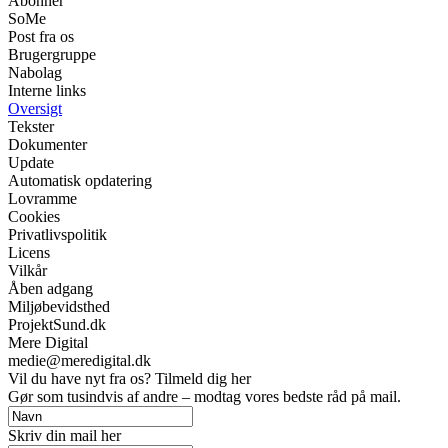
Abonnér
SoMe
Post fra os
Brugergruppe
Nabolag
Interne links
Oversigt
Tekster
Dokumenter
Update
Automatisk opdatering
Lovramme
Cookies
Privatlivspolitik
Licens
Vilkår
Åben adgang
Miljøbevidsthed
ProjektSund.dk
Mere Digital
medie@meredigital.dk
Vil du have nyt fra os? Tilmeld dig her
Gør som tusindvis af andre – modtag vores bedste råd på mail.
Skriv din mail her