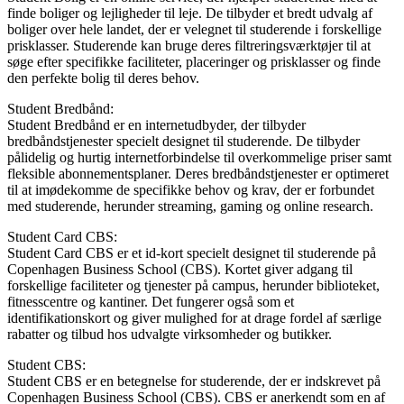
finde boliger og lejligheder til leje. De tilbyder et bredt udvalg af
boliger over hele landet, der er velegnet til studerende i forskellige
prisklasser. Studerende kan bruge deres filtreringsværktøjer til at
søge efter specifikke faciliteter, placeringer og prisklasser og finde
den perfekte bolig til deres behov.
Student Bredbånd:
Student Bredbånd er en internetudbyder, der tilbyder
bredbåndstjenester specielt designet til studerende. De tilbyder
pålidelig og hurtig internetforbindelse til overkommelige priser samt
fleksible abonnementsplaner. Deres bredbåndstjenester er optimeret
til at imødekomme de specifikke behov og krav, der er forbundet
med studerende, herunder streaming, gaming og online research.
Student Card CBS:
Student Card CBS er et id-kort specielt designet til studerende på
Copenhagen Business School (CBS). Kortet giver adgang til
forskellige faciliteter og tjenester på campus, herunder biblioteket,
fitnesscentre og kantiner. Det fungerer også som et
identifikationskort og giver mulighed for at drage fordel af særlige
rabatter og tilbud hos udvalgte virksomheder og butikker.
Student CBS:
Student CBS er en betegnelse for studerende, der er indskrevet på
Copenhagen Business School (CBS). CBS er anerkendt som en af