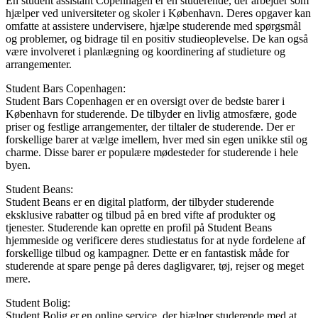
En student assistant Copenhagen er en studerende, der arbejder som
hjælper ved universiteter og skoler i København. Deres opgaver kan
omfatte at assistere undervisere, hjælpe studerende med spørgsmål
og problemer, og bidrage til en positiv studieoplevelse. De kan også
være involveret i planlægning og koordinering af studieture og
arrangementer.
Student Bars Copenhagen:
Student Bars Copenhagen er en oversigt over de bedste barer i
København for studerende. De tilbyder en livlig atmosfære, gode
priser og festlige arrangementer, der tiltaler de studerende. Der er
forskellige barer at vælge imellem, hver med sin egen unikke stil og
charme. Disse barer er populære mødesteder for studerende i hele
byen.
Student Beans:
Student Beans er en digital platform, der tilbyder studerende
eksklusive rabatter og tilbud på en bred vifte af produkter og
tjenester. Studerende kan oprette en profil på Student Beans
hjemmeside og verificere deres studiestatus for at nyde fordelene af
forskellige tilbud og kampagner. Dette er en fantastisk måde for
studerende at spare penge på deres dagligvarer, tøj, rejser og meget
mere.
Student Bolig:
Student Bolig er en online service, der hjælper studerende med at