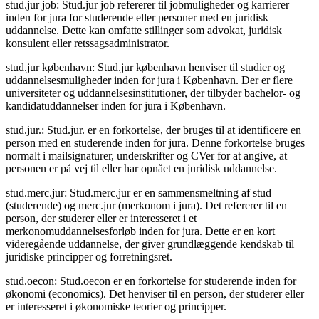
stud.jur job: Stud.jur job refererer til jobmuligheder og karrierer
inden for jura for studerende eller personer med en juridisk
uddannelse. Dette kan omfatte stillinger som advokat, juridisk
konsulent eller retssagsadministrator.
stud.jur københavn: Stud.jur københavn henviser til studier og
uddannelsesmuligheder inden for jura i København. Der er flere
universiteter og uddannelsesinstitutioner, der tilbyder bachelor- og
kandidatuddannelser inden for jura i København.
stud.jur.: Stud.jur. er en forkortelse, der bruges til at identificere en
person med en studerende inden for jura. Denne forkortelse bruges
normalt i mailsignaturer, underskrifter og CVer for at angive, at
personen er på vej til eller har opnået en juridisk uddannelse.
stud.merc.jur: Stud.merc.jur er en sammensmeltning af stud
(studerende) og merc.jur (merkonom i jura). Det refererer til en
person, der studerer eller er interesseret i et
merkonomuddannelsesforløb inden for jura. Dette er en kort
videregående uddannelse, der giver grundlæggende kendskab til
juridiske principper og forretningsret.
stud.oecon: Stud.oecon er en forkortelse for studerende inden for
økonomi (economics). Det henviser til en person, der studerer eller
er interesseret i økonomiske teorier og principper.