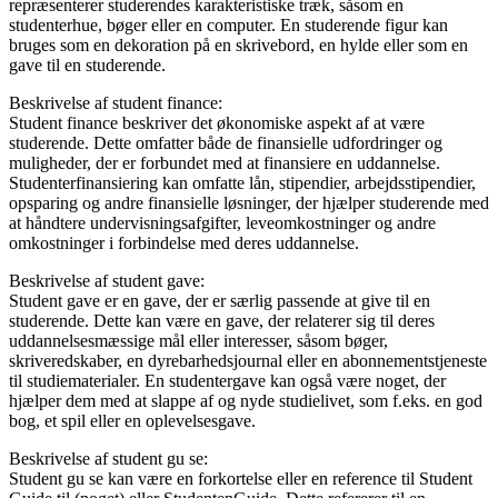
repræsenterer studerendes karakteristiske træk, såsom en
studenterhue, bøger eller en computer. En studerende figur kan
bruges som en dekoration på en skrivebord, en hylde eller som en
gave til en studerende.
Beskrivelse af student finance:
Student finance beskriver det økonomiske aspekt af at være
studerende. Dette omfatter både de finansielle udfordringer og
muligheder, der er forbundet med at finansiere en uddannelse.
Studenterfinansiering kan omfatte lån, stipendier, arbejdsstipendier,
opsparing og andre finansielle løsninger, der hjælper studerende med
at håndtere undervisningsafgifter, leveomkostninger og andre
omkostninger i forbindelse med deres uddannelse.
Beskrivelse af student gave:
Student gave er en gave, der er særlig passende at give til en
studerende. Dette kan være en gave, der relaterer sig til deres
uddannelsesmæssige mål eller interesser, såsom bøger,
skriveredskaber, en dyrebarhedsjournal eller en abonnementstjeneste
til studiematerialer. En studentergave kan også være noget, der
hjælper dem med at slappe af og nyde studielivet, som f.eks. en god
bog, et spil eller en oplevelsesgave.
Beskrivelse af student gu se:
Student gu se kan være en forkortelse eller en reference til Student