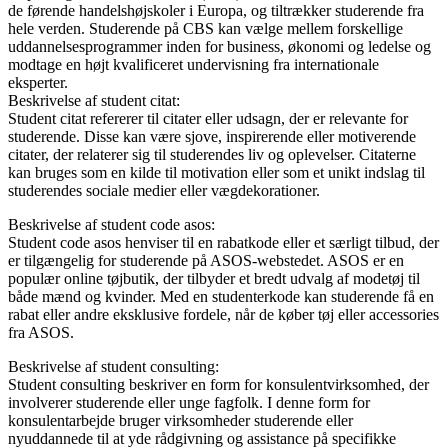
de førende handelshøjskoler i Europa, og tiltrækker studerende fra
hele verden. Studerende på CBS kan vælge mellem forskellige
uddannelsesprogrammer inden for business, økonomi og ledelse og
modtage en højt kvalificeret undervisning fra internationale
eksperter.
Beskrivelse af student citat:
Student citat refererer til citater eller udsagn, der er relevante for
studerende. Disse kan være sjove, inspirerende eller motiverende
citater, der relaterer sig til studerendes liv og oplevelser. Citaterne
kan bruges som en kilde til motivation eller som et unikt indslag til
studerendes sociale medier eller vægdekorationer.
Beskrivelse af student code asos:
Student code asos henviser til en rabatkode eller et særligt tilbud, der
er tilgængelig for studerende på ASOS-webstedet. ASOS er en
populær online tøjbutik, der tilbyder et bredt udvalg af modetøj til
både mænd og kvinder. Med en studenterkode kan studerende få en
rabat eller andre eksklusive fordele, når de køber tøj eller accessories
fra ASOS.
Beskrivelse af student consulting:
Student consulting beskriver en form for konsulentvirksomhed, der
involverer studerende eller unge fagfolk. I denne form for
konsulentarbejde bruger virksomheder studerende eller
nyuddannede til at yde rådgivning og assistance på specifikke