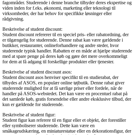
fagområder. Studerende i denne branche tilbyder deres ekspertise og
viden inden for f.eks. økonomi, marketing eller teknologi til
virksomheder, der har behov for specifikke løsninger eller
rådgivning.
Beskrivelse af student discount:
Student discount refererer til en speciel pris- eller rabatordning, der
er tilgængelig for studerende. Denne rabat kan være gældende i
butikker, restauranter, onlineforhandlere og andre steder, hvor
studerende typisk handler. Rabatten er en måde at hjælpe studerende
med at spare penge på deres køb og gøre det mere overkommeligt
for dem at få adgang til forskellige produkter eller tjenester.
Beskrivelse af student discount asos:
Student discount asos henviser specifikt til en studierabat, der
tilbydes af ASOS, en populær online tøjbutik. Denne rabat giver
studerende mulighed for at få særlige priser eller fordele, når de
handler på ASOS-webstedet. Det kan være en procentuel rabat på
det samlede køb, gratis forsendelse eller andre eksklusive tilbud, der
kun er gældende for studerende.
Beskrivelse af student figur:
Student figur kan referere til en figur eller et objekt, der forestiller
eller symboliserer studerende. Dette kan være en
småkageudskæring, en miniaturestatue eller en dekorationsfigur, der