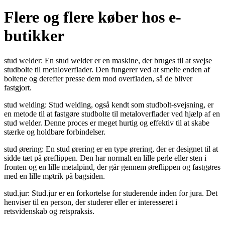
Flere og flere køber hos e-
butikker
stud welder: En stud welder er en maskine, der bruges til at svejse
studbolte til metaloverflader. Den fungerer ved at smelte enden af
boltene og derefter presse dem mod overfladen, så de bliver
fastgjort.
stud welding: Stud welding, også kendt som studbolt-svejsning, er
en metode til at fastgøre studbolte til metaloverflader ved hjælp af en
stud welder. Denne proces er meget hurtig og effektiv til at skabe
stærke og holdbare forbindelser.
stud ørering: En stud ørering er en type ørering, der er designet til at
sidde tæt på øreflippen. Den har normalt en lille perle eller sten i
fronten og en lille metalpind, der går gennem øreflippen og fastgøres
med en lille møtrik på bagsiden.
stud.jur: Stud.jur er en forkortelse for studerende inden for jura. Det
henviser til en person, der studerer eller er interesseret i
retsvidenskab og retspraksis.