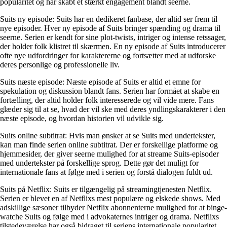
popularitet og har skabt et stærkt engagement blandt seerne.
Suits ny episode: Suits har en dedikeret fanbase, der altid ser frem til
nye episoder. Hver ny episode af Suits bringer spænding og drama til
seerne. Serien er kendt for sine plot-twists, intriger og intense retssager,
der holder folk klistret til skærmen. En ny episode af Suits introducerer
ofte nye udfordringer for karaktererne og fortsætter med at udforske
deres personlige og professionelle liv.
Suits næste episode: Næste episode af Suits er altid et emne for
spekulation og diskussion blandt fans. Serien har formået at skabe en
fortælling, der altid holder folk interesserede og vil vide mere. Fans
glæder sig til at se, hvad der vil ske med deres yndlingskarakterer i den
næste episode, og hvordan historien vil udvikle sig.
Suits online subtitrat: Hvis man ønsker at se Suits med undertekster,
kan man finde serien online subtitrat. Der er forskellige platforme og
hjemmesider, der giver seerne mulighed for at streame Suits-episoder
med undertekster på forskellige sprog. Dette gør det muligt for
internationale fans at følge med i serien og forstå dialogen fuldt ud.
Suits på Netflix: Suits er tilgængelig på streamingtjenesten Netflix.
Serien er blevet en af ​​Netflixs mest populære og elskede shows. Med
adskillige sæsoner tilbyder Netflix abonnenterne mulighed for at binge-
watche Suits og følge med i advokaternes intriger og drama. Netflixs
tilstedeværelse har også bidraget til seriens internationale popularitet.