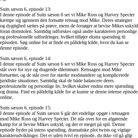
Suits sæson 6, episode 13:
I denne episode af Suits sæson 6 ser vi Mike Ross og Harvey Specter
kæmpe sig igennem den fortsatte retssag mod Mike. Deres strategier
og dygtighed sættes på prøve, mens de forsøger at bevise Mikes uskyld
foran domstolen. Samtidig udforskes også andre karakterers personlige
og professionelle udfordringer, hvilket tilføjer ekstra spænding til
episoden. Søg online for at finde en pålidelig kilde, hvor du kan se
denne episode.
Suits sæson 6, episode 14:
I denne episode af Suits sæson 6 ser vi Mike Ross og Harvey Specter
står over for nye og dragende dilemmaer. Retssagen mod Mike
fortsætter, og de står over for stærke modstandere og komplicerede
juridiske situationer. Samtidig skal de både balancere deres
professionelle og personlige liv, hvilket skaber endnu mere spænding
og drama. Find en pålidelig kilde for at kunne se denne intense episode
online.
Suits sæson 6, episode 15:
I denne episode af Suits sæson 6 går det endelige opgør i retssagen
mod Mike Ross og Harvey Specter. De står over for en afgørende
kamp for at bevise Mikes uskyld, og der er meget på spil. Denne
episode byder på intens spænding, dramatiske plot twists og vigtige
karakterudviklinger. Det er uden tvivl en episode, du ikke vil gå glip