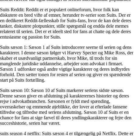
Suits Reddit: Reddit er et populært onlineforum, hvor folk kan
diskutere en bred vifte af emner, herunder tv-serier som Suits. Der er
en dedikeret Reddit-fællesskab for Suits-fans, hvor de kan dele deres
tanker, diskutere plotpunkter, stille spørgsmål og endda dele memes
relateret til serien. Det er et ideelt sted for fans at chatte og dele deres
entusiasme og passion for Suits.
Suits sæson 1: Sæson 1 af Suits introducerer seerne til serien og dens
karakterer. I denne sæson følger vi Harvey Specter og Mike Ross, der
skaber et usædvanligt partnerskab, hvor Mike, til trods for sin
manglende juridiske uddannelse, arbejder som advokat i firmaet.
Sæson 1 udforsker også andre vigtige karakterer og deres indbyrdes
forhold. Den sætter tonen for resten af serien og giver en spændende
start på Suits fortælling.
Suits sæson 10: Sæson 10 af Suits markerer seriens sidste sæson.
Denne sæson giver en afslutning på karakterernes historier og deres
rejse i advokatbranchen. Sæsonen er fyldt med spænding,
overraskelser og emmende øjeblikke, der lover at efterlade fansene
tilfredse og tilfredse med seriens afslutning. Sæson 10 af Suits er en
chance for fans at sige farvel til deres yndlingskarakterer og fejre den
succeshistorie, serien har været.
suits season 4 netflix: Suits sæson 4 er tilgængelig på Netflix. Dette er