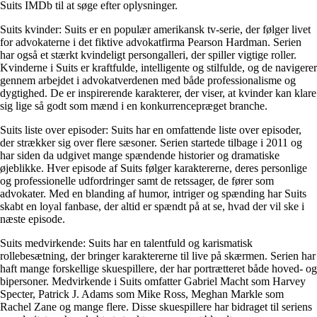
Suits IMDb til at søge efter oplysninger.
Suits kvinder: Suits er en populær amerikansk tv-serie, der følger livet
for advokaterne i det fiktive advokatfirma Pearson Hardman. Serien
har også et stærkt kvindeligt persongalleri, der spiller vigtige roller.
Kvinderne i Suits er kraftfulde, intelligente og stilfulde, og de navigerer
gennem arbejdet i advokatverdenen med både professionalisme og
dygtighed. De er inspirerende karakterer, der viser, at kvinder kan klare
sig lige så godt som mænd i en konkurrencepræget branche.
Suits liste over episoder: Suits har en omfattende liste over episoder,
der strækker sig over flere sæsoner. Serien startede tilbage i 2011 og
har siden da udgivet mange spændende historier og dramatiske
øjeblikke. Hver episode af Suits følger karaktererne, deres personlige
og professionelle udfordringer samt de retssager, de fører som
advokater. Med en blanding af humor, intriger og spænding har Suits
skabt en loyal fanbase, der altid er spændt på at se, hvad der vil ske i
næste episode.
Suits medvirkende: Suits har en talentfuld og karismatisk
rollebesætning, der bringer karaktererne til live på skærmen. Serien har
haft mange forskellige skuespillere, der har portrætteret både hoved- og
bipersoner. Medvirkende i Suits omfatter Gabriel Macht som Harvey
Specter, Patrick J. Adams som Mike Ross, Meghan Markle som
Rachel Zane og mange flere. Disse skuespillere har bidraget til seriens