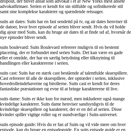
dropout, der bliver ansat som advokat i et af New Yorks mest ansete
advokatfirmaer. Serien er kendt for sin stilfulde og sofistikerede stil
samt sine komplekse karakterer og spændende retssager.
suits air dates: Suits har en fast sendetid på tv, og air dates henviser til
de datoer, hvor hver episode af serien bliver sendt. Hvis du vil holde
dig ajour med Suits, kan du bruge air dates til at finde ud af, hvornår de
nye episoder bliver sendt.
suits boulevard: Suits Boulevard refererer muligvis til en bestemt
placering, der er forbundet med serien Suits. Det kan være en gade
eller et område, der har en særlig betydning eller tilknytning til
handlingen eller karaktererne i serien.
suits cast: Suits har en stærk cast bestående af talentfulde skuespillere.
Cast refererer til alle de skuespillere, der optræder i serien, inklusive
hovedrolleindehaverne og birollerne. Suits cast er kendt for deres
fantastiske præstationer og evne til at bringe karaktererne til live.
suits dame: Suits er ikke kun for mænd, men inkluderer også mange
kvindelige karakterer. Suits dame henviser sandsynligvis til de
kvindelige skuespillere og karakterer, der er en del af serien. Disse
kvinder spiller vigtige roller og er uundværlige i Suits-universet.
suits episode guide: Hvis du er fan af Suits og vil vide mere om hver
episode, kan du bruge en episodeguide. En suits episode guide er en