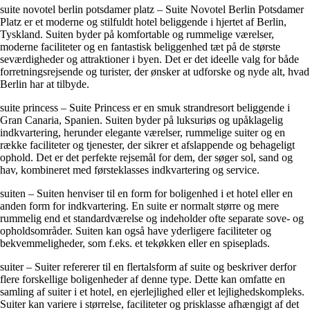
suite novotel berlin potsdamer platz – Suite Novotel Berlin Potsdamer
Platz er et moderne og stilfuldt hotel beliggende i hjertet af Berlin,
Tyskland. Suiten byder på komfortable og rummelige værelser,
moderne faciliteter og en fantastisk beliggenhed tæt på de største
seværdigheder og attraktioner i byen. Det er det ideelle valg for både
forretningsrejsende og turister, der ønsker at udforske og nyde alt, hvad
Berlin har at tilbyde.
suite princess – Suite Princess er en smuk strandresort beliggende i
Gran Canaria, Spanien. Suiten byder på luksuriøs og upåklagelig
indkvartering, herunder elegante værelser, rummelige suiter og en
række faciliteter og tjenester, der sikrer et afslappende og behageligt
ophold. Det er det perfekte rejsemål for dem, der søger sol, sand og
hav, kombineret med førsteklasses indkvartering og service.
suiten – Suiten henviser til en form for boligenhed i et hotel eller en
anden form for indkvartering. En suite er normalt større og mere
rummelig end et standardværelse og indeholder ofte separate sove- og
opholdsområder. Suiten kan også have yderligere faciliteter og
bekvemmeligheder, som f.eks. et tekøkken eller en spiseplads.
suiter – Suiter refererer til en flertalsform af suite og beskriver derfor
flere forskellige boligenheder af denne type. Dette kan omfatte en
samling af suiter i et hotel, en ejerlejlighed eller et lejlighedskompleks.
Suiter kan variere i størrelse, faciliteter og prisklasse afhængigt af det