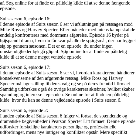
af. Søg online for at finde en pålidelig kilde til at se denne fængende
episode.
Suits sæson 6, episode 16:
I denne episode af Suits sæson 6 ser vi afslutningen på retssagen mod
Mike Ross og Harvey Specter. Efter måneder med intens kamp skal de
endelig konfronteres med dommens afgørelse. Episode 16 byder på
højspændt drama, hvor du får svar på alle de spørgsmål, der har bygget
sig op gennem sæsonen. Det er en episode, du under ingen
omstændigheder bør gå glip af. Søg online for at finde en pålidelig
kilde til at se denne meget ventede episode.
Suits sæson 6, episode 17:
I denne episode af Suits sæson 6 ser vi, hvordan karakterene håndterer
konsekvenserne af den afgørende retssag. Mike Ross og Harvey
Specter må tage stilling til deres valg og se på deres fremtid i firmaet.
Samtidig udforskes også de øvrige karakterers skæbner, hvilket skaber
spænding og interesse i episoden. Se online for at finde en pålidelig
kilde, hvor du kan se denne vejledende episode i Suits sæson 6.
Suits sæson 6, episode 2:
I anden episode af Suits sæson 6 følger vi fortsat de spændende og
dramatiske begivenheder i Pearson Specter Litt firmaet. Denne episode
udforsker forskellige karakterers personlige og professionelle
udfordringer, mens nye intriger og konflikter opstår. Mere specifikt