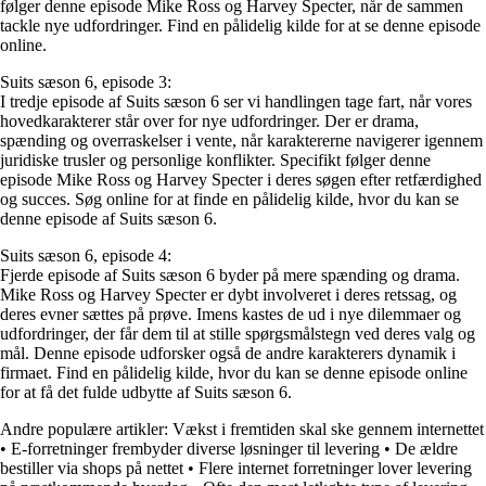
følger denne episode Mike Ross og Harvey Specter, når de sammen
tackle nye udfordringer. Find en pålidelig kilde for at se denne episode
online.
Suits sæson 6, episode 3:
I tredje episode af Suits sæson 6 ser vi handlingen tage fart, når vores
hovedkarakterer står over for nye udfordringer. Der er drama,
spænding og overraskelser i vente, når karaktererne navigerer igennem
juridiske trusler og personlige konflikter. Specifikt følger denne
episode Mike Ross og Harvey Specter i deres søgen efter retfærdighed
og succes. Søg online for at finde en pålidelig kilde, hvor du kan se
denne episode af Suits sæson 6.
Suits sæson 6, episode 4:
Fjerde episode af Suits sæson 6 byder på mere spænding og drama.
Mike Ross og Harvey Specter er dybt involveret i deres retssag, og
deres evner sættes på prøve. Imens kastes de ud i nye dilemmaer og
udfordringer, der får dem til at stille spørgsmålstegn ved deres valg og
mål. Denne episode udforsker også de andre karakterers dynamik i
firmaet. Find en pålidelig kilde, hvor du kan se denne episode online
for at få det fulde udbytte af Suits sæson 6.
Andre populære artikler:
Vækst i fremtiden skal ske gennem internettet
•
E-forretninger frembyder diverse løsninger til levering
•
De ældre
bestiller via shops på nettet
•
Flere internet forretninger lover levering