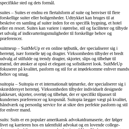
specifikke sted og dets formål.
suites – Suites er endnu en flertalsform af suite og henviser til flere
forskellige suiter eller boligenheder. Udtrykket kan bruges til at
beskrive en samling af suiter inden for en specifik bygning, et hotel
eller en resort. Suites kan variere i størrelse, stil og faciliteter og tilbyde
et udvalg af indkvarteringsmuligheder til forskellige behov og
præferencer.
suitmeup – SuitMeUp er en online tøjbutik, der specialiserer sig i
herretøj, især formelle tøj og dragter. Virksomheden tilbyder et bredt
udvalg af stilfulde og trendy dragter, skjorter, slips og tilbehør til
mænd, der ønsker at opnå et elegant og sofistikeret look. SuitMeUp
fokuserer på kvalitet, pasform og stil for at imødekomme enhver mands
behov og smag.
suitopia – Suitopia er et internationalt tøjmærke, der specialiserer sig i
skræddersyet herretøj. Virksomheden tilbyder individuelt designede
jakkesæt, skjorter, overtøj og tilbehør, der er specifikt tilpasset til
kundernes præferencer og kropsmål. Suitopia lægger vægt på kvalitet,
håndværk og personlig service for at sikre den perfekte pasform og stil
for enhver mand.
suits: Suits er en populær amerikansk advokatdramaserie, der følger
livet og karrieren hos en talentfuld advokat og en lovende college-