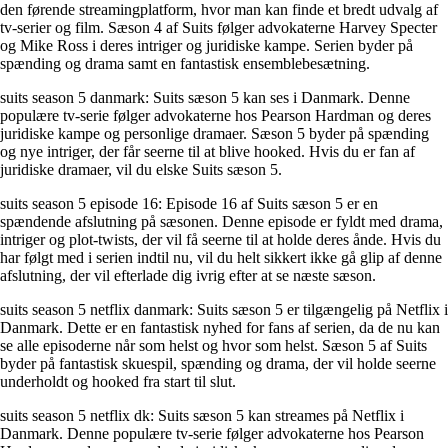
den førende streamingplatform, hvor man kan finde et bredt udvalg af
tv-serier og film. Sæson 4 af Suits følger advokaterne Harvey Specter
og Mike Ross i deres intriger og juridiske kampe. Serien byder på
spænding og drama samt en fantastisk ensemblebesætning.
suits season 5 danmark: Suits sæson 5 kan ses i Danmark. Denne
populære tv-serie følger advokaterne hos Pearson Hardman og deres
juridiske kampe og personlige dramaer. Sæson 5 byder på spænding
og nye intriger, der får seerne til at blive hooked. Hvis du er fan af
juridiske dramaer, vil du elske Suits sæson 5.
suits season 5 episode 16: Episode 16 af Suits sæson 5 er en
spændende afslutning på sæsonen. Denne episode er fyldt med drama,
intriger og plot-twists, der vil få seerne til at holde deres ånde. Hvis du
har følgt med i serien indtil nu, vil du helt sikkert ikke gå glip af denne
afslutning, der vil efterlade dig ivrig efter at se næste sæson.
suits season 5 netflix danmark: Suits sæson 5 er tilgængelig på Netflix i
Danmark. Dette er en fantastisk nyhed for fans af serien, da de nu kan
se alle episoderne når som helst og hvor som helst. Sæson 5 af Suits
byder på fantastisk skuespil, spænding og drama, der vil holde seerne
underholdt og hooked fra start til slut.
suits season 5 netflix dk: Suits sæson 5 kan streames på Netflix i
Danmark. Denne populære tv-serie følger advokaterne hos Pearson