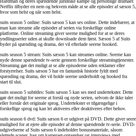
Hardman og deres spændende juridiske kampe og personlige dramaer.
Netflix tilbyder en nem og bekvem måde at se alle episoder af sæson 5,
hvor som helst og når som helst.
suits season 5 online: Suits sæson 5 kan ses online. Dette indebærer, at
man kan streame alle episoder af serien via forskellige online
platforme. Online streaming giver seerne mulighed for at se deres
yndlingsserier uden at skulle downloade dem først. Sæson 5 af Suits
byder på spænding og drama, der vil efterlade seerne hooked.
suits season 5 stream: Suits sæson 5 kan streames online. Seerne kan
nyde denne spændende tv-serie gennem forskellige streamingtjenester.
Streaming gør det muligt at se alle episoderne uden reklamer eller
forstyrrelser. Suits sæson 5 har en fantastisk historie fyldt med
spænding og drama, der vil holde seerne underholdt og hooked fra
start til slut.
suits season 5 subtitles: Suits sæson 5 kan ses med undertekster. Dette
gør det muligt for seerne at forstå og nyde serien, selvom de ikke taler
eller forstår det originale sprog. Undertekster er tilgængelige i
forskellige sprog og kan let aktiveres eller deaktiveres efter behov.
suits season 6 dvd: Suits sæson 6 er udgivet på DVD. Dette giver seere
mulighed for at ejere alle episoder af denne spændende tv-serie. DVD-
udgivelserne af Suits sæson 6 indeholder bonusmateriale, såsom
slettede scener, bag om kameraet-optagelser og interviews med