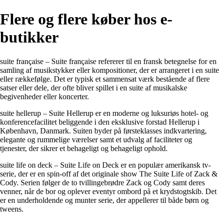
Flere og flere køber hos e-
butikker
suite française – Suite française refererer til en fransk betegnelse for en
samling af musikstykker eller kompositioner, der er arrangeret i en suite
eller rækkefølge. Det er typisk et sammensat værk bestående af flere
satser eller dele, der ofte bliver spillet i en suite af musikalske
begivenheder eller koncerter.
suite hellerup – Suite Hellerup er en moderne og luksuriøs hotel- og
konferencefacilitet beliggende i den eksklusive forstad Hellerup i
København, Danmark. Suiten byder på førsteklasses indkvartering,
elegante og rummelige værelser samt et udvalg af faciliteter og
tjenester, der sikrer et behageligt og behageligt ophold.
suite life on deck – Suite Life on Deck er en populær amerikansk tv-
serie, der er en spin-off af det originale show The Suite Life of Zack &
Cody. Serien følger de to tvillingebrødre Zack og Cody samt deres
venner, når de bor og oplever eventyr ombord på et krydstogtskib. Det
er en underholdende og munter serie, der appellerer til både børn og
tweens.