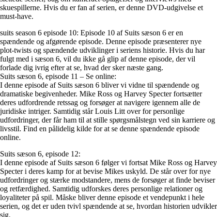
skuespillerne. Hvis du er fan af serien, er denne DVD-udgivelse et
must-have.
suits season 6 episode 10: Episode 10 af Suits sæson 6 er en
spændende og afgørende episode. Denne episode præsenterer nye
plot-twists og spændende udviklinger i seriens historie. Hvis du har
fulgt med i sæson 6, vil du ikke gå glip af denne episode, der vil
forlade dig ivrig efter at se, hvad der sker næste gang.
Suits sæson 6, episode 11 – Se online:
I denne episode af Suits sæson 6 bliver vi vidne til spændende og
dramatiske begivenheder. Mike Ross og Harvey Specter fortsætter
deres udfordrende retssag og forsøger at navigere igennem alle de
juridiske intriger. Samtidig står Louis Litt over for personlige
udfordringer, der får ham til at stille spørgsmålstegn ved sin karriere og
livsstil. Find en pålidelig kilde for at se denne spændende episode
online.
Suits sæson 6, episode 12:
I denne episode af Suits sæson 6 følger vi fortsat Mike Ross og Harvey
Specter i deres kamp for at bevise Mikes uskyld. De står over for nye
udfordringer og stærke modstandere, mens de forsøger at finde beviser
og retfærdighed. Samtidig udforskes deres personlige relationer og
loyaliteter på spil. Måske bliver denne episode et vendepunkt i hele
serien, og det er uden tvivl spændende at se, hvordan historien udvikler
sig.