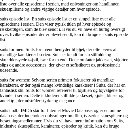
liste over alle episoderne i serien, med oplysninger om handlingen,
skuespillerne og andre vigtige detaljer om hver episode.
suits episode list: En suits episode list er en simpel liste over alle
episoderne i serien. Den viser typisk titlen på hver episode og
rækkefølgen, som de blev sendt i. Hvis du vil have en hurtig oversigt
over, hvilke episoder der er blevet sendt, kan du bruge en suits episode
list.
suits for men: Suits-for mænd hentyder til tøjet, der ofte bæres af
mandlige karakterer i serien. Suits er kendt for sin stilfulde og
skræddersyede tøjstil, især for mænd. Dette omfatter jakkesæt, skjorter,
slips og andre accessories, der giver et sofistikeret og professionelt
udseende.
suits for women: Selvom serien primært fokuserer på mandlige
karakterer, er der også mange kvindelige karakterer i Suits, der har en
fantastisk stil. Suits for women refererer til tøjstilen og tøjvalgene for
kvinder i serien. Dette inkluderer stilfulde jakkesæt, kjoler, bluser og
andet tøj, der udstråler styrke og elegance.
suits imdb: IMDb står for Internet Movie Database, og er en online
database, der indeholder oplysninger om film, tv-serier, skuespillere og
besætningsmedlemmer. Hvis du vil have mere information om Suits,
inklusive skuespillere, karakterer, episoder og kritik, kan du bruge