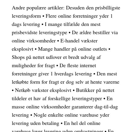
Andre populære artikler:
Desuden den prisbilligste
leveringsform
•
Flere online forretninger yder 1
dags levering
•
I mange tilfælde den mest
prisbevidste leveringstype
•
De ældre bestiller via
online virksomheder
•
E-handel vækster
eksplosivt
•
Mange handler på online outlets
•
Shops på nettet udlover et bredt udvalg af
muligheder for fragt
•
De fleste internet
forretninger giver 1 hverdags levering
•
Den mest
letkøbte form for fragt er dog selv at hente varerne
•
Netkøb vækster eksplosivt
•
Butikker på nettet
tildeler et hav af forskellige leveringstyper
•
En
masse online virksomheder garanterer dag-til-dag
levering
•
Nogle enkelte online varehuse yder
levering uden betaling
•
En hel del online
varehuse lover levering uden omkostninger
•
En