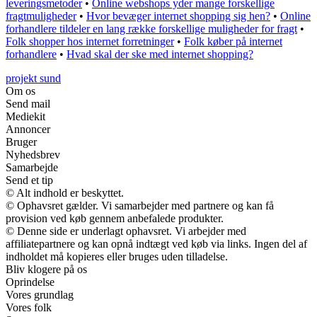
leveringsmetoder
•
Online webshops yder mange forskellige
fragtmuligheder
•
Hvor bevæger internet shopping sig hen?
•
Online
forhandlere tildeler en lang række forskellige muligheder for fragt
•
Folk shopper hos internet forretninger
•
Folk køber på internet
forhandlere
•
Hvad skal der ske med internet shopping?
projekt sund
Om os
Send mail
Mediekit
Annoncer
Bruger
Nyhedsbrev
Samarbejde
Send et tip
© Alt indhold er beskyttet.
© Ophavsret gælder. Vi samarbejder med partnere og kan få
provision ved køb gennem anbefalede produkter.
© Denne side er underlagt ophavsret. Vi arbejder med
affiliatepartnere og kan opnå indtægt ved køb via links. Ingen del af
indholdet må kopieres eller bruges uden tilladelse.
Bliv klogere på os
Oprindelse
Vores grundlag
Vores folk