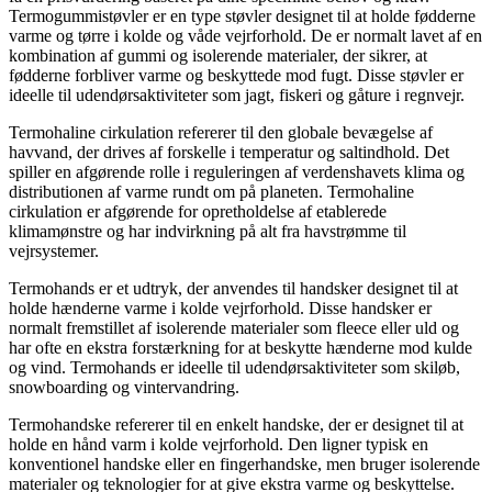
Termogummistøvler er en type støvler designet til at holde fødderne
varme og tørre i kolde og våde vejrforhold. De er normalt lavet af en
kombination af gummi og isolerende materialer, der sikrer, at
fødderne forbliver varme og beskyttede mod fugt. Disse støvler er
ideelle til udendørsaktiviteter som jagt, fiskeri og gåture i regnvejr.
Termohaline cirkulation refererer til den globale bevægelse af
havvand, der drives af forskelle i temperatur og saltindhold. Det
spiller en afgørende rolle i reguleringen af ​​verdenshavets klima og
distributionen af ​​varme rundt om på planeten. Termohaline
cirkulation er afgørende for opretholdelse af etablerede
klimamønstre og har indvirkning på alt fra havstrømme til
vejrsystemer.
Termohands er et udtryk, der anvendes til handsker designet til at
holde hænderne varme i kolde vejrforhold. Disse handsker er
normalt fremstillet af isolerende materialer som fleece eller uld og
har ofte en ekstra forstærkning for at beskytte hænderne mod kulde
og vind. Termohands er ideelle til udendørsaktiviteter som skiløb,
snowboarding og vintervandring.
Termohandske refererer til en enkelt handske, der er designet til at
holde en hånd varm i kolde vejrforhold. Den ligner typisk en
konventionel handske eller en fingerhandske, men bruger isolerende
materialer og teknologier for at give ekstra varme og beskyttelse.