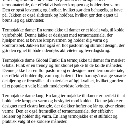
termomateriale, der effektivt isolerer kroppen og holder den varm.
Den er også letvægtig og åndbar, hvilket gør den behagelig at have
på. Jakken er også slidstærk og holdbar, hvilket gør den egnet til
børns leg og aktiviteter.
Termojakke dame: En termojakke til damer er et ideelt valg til kolde
vejrforhold. Denne jakke er designet med termomateriale, der
hjælper med at bevare kropsvarmen og holder dig varm og
komfortabel. Jakken har også en flot pasform og stilfuldt design, der
gør den egnet til både udendørs aktiviteter og hverdagsbrug.
Termojakke dame Global Funk: En termojakke til damer fra mærket
Global Funk er en trendy og funktionel jakke til de kolde måneder.
Denne jakke har en flot pasform og er designet med termomateriale,
der effektivt holder dig varm og isoleret. Den har også mange smarte
detaljer og er fremstillet af materialer af høj kvalitet, hvilket gør den
til et populært valg blandt modebevidste kvinder.
Termojakke dame lang: En lang termojakke til damer er perfekt til at
holde hele kroppen varm og beskyttet mod kulden. Denne jakke er
designet med ekstra længde, der dækker hofter og lår og giver ekstra
varme. Den er også fremstillet af termomateriale, der effektivt
isolerer og holder dig varm. En lang termojakke er et stilfuldt og
praktisk valg til de koldere måneder.