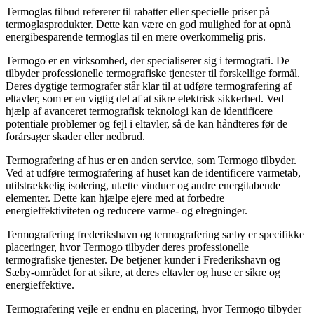
Termoglas tilbud refererer til rabatter eller specielle priser på
termoglasprodukter. Dette kan være en god mulighed for at opnå
energibesparende termoglas til en mere overkommelig pris.
Termogo er en virksomhed, der specialiserer sig i termografi. De
tilbyder professionelle termografiske tjenester til forskellige formål.
Deres dygtige termografer står klar til at udføre termografering af
eltavler, som er en vigtig del af at sikre elektrisk sikkerhed. Ved
hjælp af avanceret termografisk teknologi kan de identificere
potentiale problemer og fejl i eltavler, så de kan håndteres før de
forårsager skader eller nedbrud.
Termografering af hus er en anden service, som Termogo tilbyder.
Ved at udføre termografering af huset kan de identificere varmetab,
utilstrækkelig isolering, utætte vinduer og andre energitabende
elementer. Dette kan hjælpe ejere med at forbedre
energieffektiviteten og reducere varme- og elregninger.
Termografering frederikshavn og termografering sæby er specifikke
placeringer, hvor Termogo tilbyder deres professionelle
termografiske tjenester. De betjener kunder i Frederikshavn og
Sæby-området for at sikre, at deres eltavler og huse er sikre og
energieffektive.
Termografering vejle er endnu en placering, hvor Termogo tilbyder