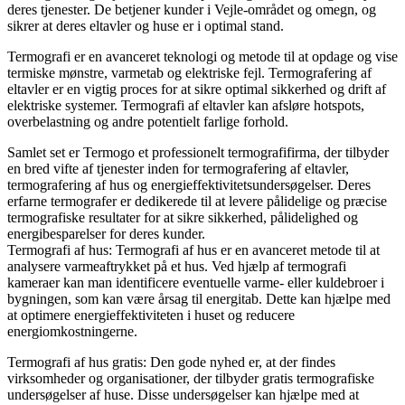
deres tjenester. De betjener kunder i Vejle-området og omegn, og
sikrer at deres eltavler og huse er i optimal stand.
Termografi er en avanceret teknologi og metode til at opdage og vise
termiske mønstre, varmetab og elektriske fejl. Termografering af
eltavler er en vigtig proces for at sikre optimal sikkerhed og drift af
elektriske systemer. Termografi af eltavler kan afsløre hotspots,
overbelastning og andre potentielt farlige forhold.
Samlet set er Termogo et professionelt termografifirma, der tilbyder
en bred vifte af tjenester inden for termografering af eltavler,
termografering af hus og energieffektivitetsundersøgelser. Deres
erfarne termografer er dedikerede til at levere pålidelige og præcise
termografiske resultater for at sikre sikkerhed, pålidelighed og
energibesparelser for deres kunder.
Termografi af hus: Termografi af hus er en avanceret metode til at
analysere varmeaftrykket på et hus. Ved hjælp af termografi
kameraer kan man identificere eventuelle varme- eller kuldebroer i
bygningen, som kan være årsag til energitab. Dette kan hjælpe med
at optimere energieffektiviteten i huset og reducere
energiomkostningerne.
Termografi af hus gratis: Den gode nyhed er, at der findes
virksomheder og organisationer, der tilbyder gratis termografiske
undersøgelser af huse. Disse undersøgelser kan hjælpe med at