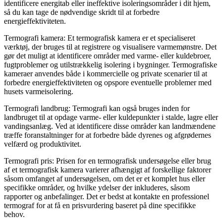
identificere energitab eller ineffektive isoleringsområder i dit hjem,
så du kan tage de nødvendige skridt til at forbedre
energieffektiviteten.
Termografi kamera: Et termografisk kamera er et specialiseret
værktøj, der bruges til at registrere og visualisere varmemønstre. Det
gør det muligt at identificere områder med varme- eller kuldebroer,
fugtproblemer og utilstrækkelig isolering i bygninger. Termografiske
kameraer anvendes både i kommercielle og private scenarier til at
forbedre energieffektiviteten og opspore eventuelle problemer med
husets varmeisolering.
Termografi landbrug: Termografi kan også bruges inden for
landbruget til at opdage varme- eller kuldepunkter i stalde, lagre eller
vandingsanlæg. Ved at identificere disse områder kan landmændene
træffe foranstaltninger for at forbedre både dyrenes og afgrødernes
velfærd og produktivitet.
Termografi pris: Prisen for en termografisk undersøgelse eller brug
af et termografisk kamera varierer afhængigt af forskellige faktorer
såsom omfanget af undersøgelsen, om det er et komplet hus eller
specifikke områder, og hvilke ydelser der inkluderes, såsom
rapporter og anbefalinger. Det er bedst at kontakte en professionel
termograf for at få en prisvurdering baseret på dine specifikke
behov.