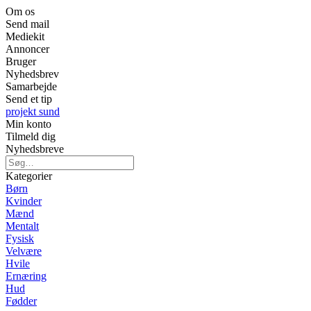
Om os
Send mail
Mediekit
Annoncer
Bruger
Nyhedsbrev
Samarbejde
Send et tip
projekt sund
Min konto
Tilmeld dig
Nyhedsbreve
Kategorier
Børn
Kvinder
Mænd
Mentalt
Fysisk
Velvære
Hvile
Ernæring
Hud
Fødder