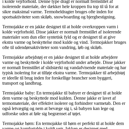
i kolde vejrforhold. Denne type dragt er normalt fremstillet af
isolerende materiale, der dækker hele kroppen fra top til tå for at
sikre maksimal varme. Termoheldragter bruges ofte inden for
sportsaktiviteter som skiløb, snowboarding og bjergbestigning.
Termojakke er en jakke designet til at holde overkroppen varm i
kolde vejrforhold. Disse jakker er normalt fremstillet af isolerende
materialer som dun eller syntetisk fyld og er designet til at give
ekstra varme og beskyttelse mod kulde og vind. Termojakker bruges
ofte til udendørsaktiviteter som vandring, løb og skiløb.
Termojakke arbejdstøj er en jakke designet til at holde arbejdere
varme og beskyttede i kolde vejrforhold under arbejde. Disse jakker
er normalt fremstillet af slidstærkt og vandafvisende materiale og har
typisk isolering for at tilføje ekstra varme. Termojakker til arbejdstøj
er ideelle til brug inden for forskellige brancher som byggeri,
transport og landbrug.
Termojakke baby: En termojakke til babyer er designet til at holde
dem varme og beskyttede mod kulden. Denne jakke er lavet af
termomateriale, der effektivt isolerer og forhindrer varmetab. Den er
også letvægtig og nem at bevæge sig i, så babyen kan lege og
udforske uden at føle sig begrænset af tøjet.
Termojakke børn: En termojakke til børn er perfekt til at holde dem
varme og komfortable i koldt vejr. Jakken er designet med