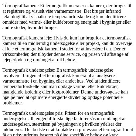
Termografikamera: Et termografikamera er et kamera, der bruges til
at registrere og visuelt vise varmemønstre. Det bruger infrarød
teknologi til at visualisere temperaturforskelle og kan identificere
områder med varme- eller kuldebroer og energitab i bygninger eller
andre steder, hvor det bruges.
Termografisk kamera leje: Hvis du kun har brug for et termografisk
kamera til en midlertidig undersøgelse eller projekt, kan du overveje
at leje et termografisk kamera i stedet for at investere i en. Der er
virksomheder, der tilbyder denne service, og prisen vil afhænge af
lejeperioden og omfanget af dit behov.
Termografisk undersøgelse: En termografisk undersøgelse
involverer brugen af et termografisk kamera til at analysere
varmemønstre i en bygning eller andet hus. Ved at identificere
temperaturforskelle kan man opdage varme- eller kuldebroer,
manglende isolering eller fugtproblemer. Denne undersøgelse kan
hjælpe med at optimere energieffektivitet og opdage potentielle
problemer.
Termografisk undersøgelse pris: Prisen for en termografisk
undersøgelse afhænger af forskellige faktorer såsom omfanget af
undersøgelsen, størrelsen på bygningen og hvilken ydelser der
inkluderes. Det bedste er at kontakte en professionel termograf for at
få en prisvurdering baseret på dine specifikke behov og krav.