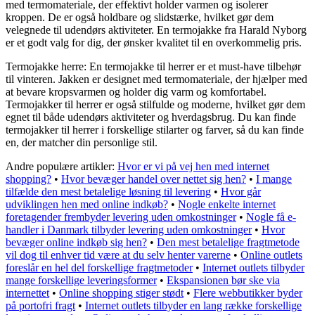
med termomateriale, der effektivt holder varmen og isolerer
kroppen. De er også holdbare og slidstærke, hvilket gør dem
velegnede til udendørs aktiviteter. En termojakke fra Harald Nyborg
er et godt valg for dig, der ønsker kvalitet til en overkommelig pris.
Termojakke herre: En termojakke til herrer er et must-have tilbehør
til vinteren. Jakken er designet med termomateriale, der hjælper med
at bevare kropsvarmen og holder dig varm og komfortabel.
Termojakker til herrer er også stilfulde og moderne, hvilket gør dem
egnet til både udendørs aktiviteter og hverdagsbrug. Du kan finde
termojakker til herrer i forskellige stilarter og farver, så du kan finde
en, der matcher din personlige stil.
Andre populære artikler:
Hvor er vi på vej hen med internet
shopping?
•
Hvor bevæger handel over nettet sig hen?
•
I mange
tilfælde den mest betalelige løsning til levering
•
Hvor går
udviklingen hen med online indkøb?
•
Nogle enkelte internet
foretagender frembyder levering uden omkostninger
•
Nogle få e-
handler i Danmark tilbyder levering uden omkostninger
•
Hvor
bevæger online indkøb sig hen?
•
Den mest betalelige fragtmetode
vil dog til enhver tid være at du selv henter varerne
•
Online outlets
foreslår en hel del forskellige fragtmetoder
•
Internet outlets tilbyder
mange forskellige leveringsformer
•
Ekspansionen bør ske via
internettet
•
Online shopping stiger stødt
•
Flere webbutikker byder
på portofri fragt
•
Internet outlets tilbyder en lang række forskellige