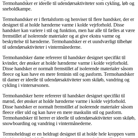
Termohandsker er ideelle til udendørsaktiviteter som cykling, løb og
sneboldkampe.
Termohandsker er i flertalsform og henviser til flere handsker, der er
designet til at holde hænderne varme i kolde vejrforhold. Disse
handsker kan variere i stil og funktion, men har alle til fælles at være
fremstillet af isolerende materialer og at give ekstra varme og
beskyttelse til hænderne. Termohandsker er et uundværligt tilbehør
til udendørsaktiviteter i vintermånederne.
Termohandsker dame refererer til handsker designet specifikt til
kvinder, der ønsker at holde hænderne varme i kolde vejrforhold.
Disse handsker er normalt fremstillet af isolerende materialer såsom
fleece og kan have en mere feminin stil og pasform. Termohandsker
til damer er ideelle til udendørsaktiviteter som skiløb, vandring og
cykling i vintersæsonen.
Termohandsker herre refererer til handsker designet specifikt til
mænd, der ønsker at holde hænderne varme i kolde vejrforhold.
Disse handsker er normalt fremstillet af isolerende materialer såsom
fleece eller uld og kan have en mere maskulin stil og pasform.
Termohandsker til herrer er ideelle til udendørsaktiviteter som skiløb,
snowboarding og vandring i vintermånederne.
Termoheldragt er en heldragt designet til at holde hele kroppen varm