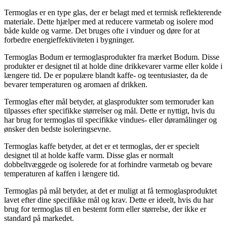
Termoglas er en type glas, der er belagt med et termisk reflekterende
materiale. Dette hjælper med at reducere varmetab og isolere mod
både kulde og varme. Det bruges ofte i vinduer og døre for at
forbedre energieffektiviteten i bygninger.
Termoglas Bodum er termoglasprodukter fra mærket Bodum. Disse
produkter er designet til at holde dine drikkevarer varme eller kolde i
længere tid. De er populære blandt kaffe- og teentusiaster, da de
bevarer temperaturen og aromaen af drikken.
Termoglas efter mål betyder, at glasprodukter som termoruder kan
tilpasses efter specifikke størrelser og mål. Dette er nyttigt, hvis du
har brug for termoglas til specifikke vindues- eller døramålinger og
ønsker den bedste isoleringsevne.
Termoglas kaffe betyder, at det er et termoglas, der er specielt
designet til at holde kaffe varm. Disse glas er normalt
dobbeltvæggede og isolerede for at forhindre varmetab og bevare
temperaturen af ​​kaffen i længere tid.
Termoglas på mål betyder, at det er muligt at få termoglasproduktet
lavet efter dine specifikke mål og krav. Dette er ideelt, hvis du har
brug for termoglas til en bestemt form eller størrelse, der ikke er
standard på markedet.