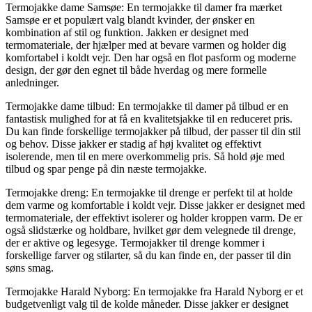
Termojakke dame Samsøe: En termojakke til damer fra mærket
Samsøe er et populært valg blandt kvinder, der ønsker en
kombination af stil og funktion. Jakken er designet med
termomateriale, der hjælper med at bevare varmen og holder dig
komfortabel i koldt vejr. Den har også en flot pasform og moderne
design, der gør den egnet til både hverdag og mere formelle
anledninger.
Termojakke dame tilbud: En termojakke til damer på tilbud er en
fantastisk mulighed for at få en kvalitetsjakke til en reduceret pris.
Du kan finde forskellige termojakker på tilbud, der passer til din stil
og behov. Disse jakker er stadig af høj kvalitet og effektivt
isolerende, men til en mere overkommelig pris. Så hold øje med
tilbud og spar penge på din næste termojakke.
Termojakke dreng: En termojakke til drenge er perfekt til at holde
dem varme og komfortable i koldt vejr. Disse jakker er designet med
termomateriale, der effektivt isolerer og holder kroppen varm. De er
også slidstærke og holdbare, hvilket gør dem velegnede til drenge,
der er aktive og legesyge. Termojakker til drenge kommer i
forskellige farver og stilarter, så du kan finde en, der passer til din
søns smag.
Termojakke Harald Nyborg: En termojakke fra Harald Nyborg er et
budgetvenligt valg til de kolde måneder. Disse jakker er designet