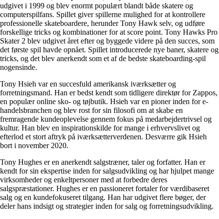
udgivet i 1999 og blev enormt populært blandt både skatere og
computerspilfans. Spillet giver spillerne mulighed for at kontrollere
professionelle skateboardere, herunder Tony Hawk selv, og udføre
forskellige tricks og kombinationer for at score point. Tony Hawks Pro
Skater 2 blev udgivet året efter og byggede videre på den succes, som
det første spil havde opnået. Spillet introducerede nye baner, skatere og
tricks, og det blev anerkendt som et af de bedste skateboarding-spil
nogensinde.
Tony Hsieh var en succesfuld amerikansk iværksætter og
forretningsmand. Han er bedst kendt som tidligere direktør for Zappos,
en populær online sko- og tøjbutik. Hsieh var en pioner inden for e-
handelsbranchen og blev rost for sin filosofi om at skabe en
fremragende kundeoplevelse gennem fokus på medarbejdertrivsel og
kultur. Han blev en inspirationskilde for mange i erhvervslivet og
efterlod et stort aftryk på iværksætterverdenen. Desværre gik Hsieh
bort i november 2020.
Tony Hughes er en anerkendt salgstræner, taler og forfatter. Han er
kendt for sin ekspertise inden for salgsudvikling og har hjulpet mange
virksomheder og enkeltpersoner med at forbedre deres
salgspræstationer. Hughes er en passioneret fortaler for værdibaseret
salg og en kundefokuseret tilgang. Han har udgivet flere bøger, der
deler hans indsigt og strategier inden for salg og forretningsudvikling.