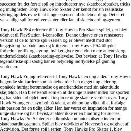
succesen fra det første spil og introducerer nye skateboardparker, tricks
og muligheder. Tony Hawk Pro Skater 2 er kendt for sin realistiske
styring og dets evne til at fange essensen af ​​skateboarding. Det er et
væsentligt spil for enhver skater eller fan af skateboarding-genren.
Tony Hawk PS4 refererer til Tony Hawks Pro Skater spillet, der blev
udgivet til PlayStation 4-konsollen. Denne udgave er en remasteret
version af de to første spil i serien og er blevet mødt med stor
begejstring fra både fans og kritikere. Tony Hawk PS4 tilbyder
forbedret grafik og styring, hvilket giver en endnu mere autentisk og
underholdende skateboarding-oplevelse. Det beviser, at Tony Hawks
legendariske spil stadig har en betydelig indflydelse på gaming-
verdenen.
Tony Hawk Young refererer til Tony Hawk i en ung alder. Tony Hawk
begyndte sin karriere som skateboarder i en meget ung alder og
opnåede hurtigt berømmelse og anerkendelse med sin talentfulde
skøjteløb. Han blev kendt som en af de unge talenter inden for sporten
og har siden arbejdet med at inspirere unge skatere verden over. Tony
Hawk Young er et symbol på talent, ambition og viljen til at forfølge
sin passion fra en tidlig alder. Han har været en inspiration for mange
unge skatere og har bevist, at alder ikke er en hindring for succes.
Tony Hawks Pro Skater er en ikonisk computerspilserie inden for
skateboarding-genren. Spillet blev udviklet af Neversoft og udgivet af
Activision. Det første spil i serien, Tony Hawks Pro Skater 1, blev