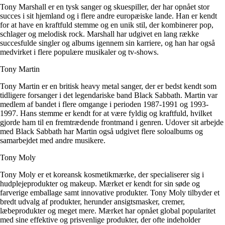
Tony Marshall er en tysk sanger og skuespiller, der har opnået stor
succes i sit hjemland og i flere andre europæiske lande. Han er kendt
for at have en kraftfuld stemme og en unik stil, der kombinerer pop,
schlager og melodisk rock. Marshall har udgivet en lang række
succesfulde singler og albums igennem sin karriere, og han har også
medvirket i flere populære musikaler og tv-shows.
Tony Martin
Tony Martin er en britisk heavy metal sanger, der er bedst kendt som
tidligere forsanger i det legendariske band Black Sabbath. Martin var
medlem af bandet i flere omgange i perioden 1987-1991 og 1993-
1997. Hans stemme er kendt for at være fyldig og kraftfuld, hvilket
gjorde ham til en fremtrædende frontmand i genren. Udover sit arbejde
med Black Sabbath har Martin også udgivet flere soloalbums og
samarbejdet med andre musikere.
Tony Moly
Tony Moly er et koreansk kosmetikmærke, der specialiserer sig i
hudplejeprodukter og makeup. Mærket er kendt for sin søde og
farverige emballage samt innovative produkter. Tony Moly tilbyder et
bredt udvalg af produkter, herunder ansigtsmasker, cremer,
læbeprodukter og meget mere. Mærket har opnået global popularitet
med sine effektive og prisvenlige produkter, der ofte indeholder