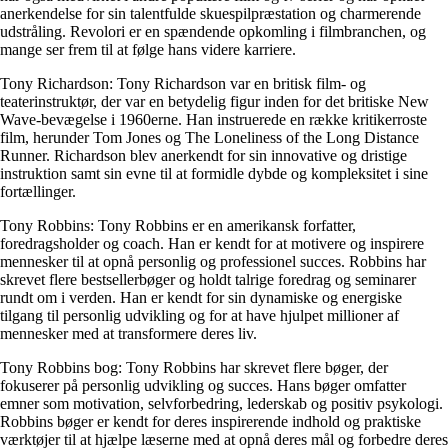
anerkendelse for sin talentfulde skuespilpræstation og charmerende
udstråling. Revolori er en spændende opkomling i filmbranchen, og
mange ser frem til at følge hans videre karriere.
Tony Richardson: Tony Richardson var en britisk film- og
teaterinstruktør, der var en betydelig figur inden for det britiske New
Wave-bevægelse i 1960erne. Han instruerede en række kritikerroste
film, herunder Tom Jones og The Loneliness of the Long Distance
Runner. Richardson blev anerkendt for sin innovative og dristige
instruktion samt sin evne til at formidle dybde og kompleksitet i sine
fortællinger.
Tony Robbins: Tony Robbins er en amerikansk forfatter,
foredragsholder og coach. Han er kendt for at motivere og inspirere
mennesker til at opnå personlig og professionel succes. Robbins har
skrevet flere bestsellerbøger og holdt talrige foredrag og seminarer
rundt om i verden. Han er kendt for sin dynamiske og energiske
tilgang til personlig udvikling og for at have hjulpet millioner af
mennesker med at transformere deres liv.
Tony Robbins bog: Tony Robbins har skrevet flere bøger, der
fokuserer på personlig udvikling og succes. Hans bøger omfatter
emner som motivation, selvforbedring, lederskab og positiv psykologi.
Robbins bøger er kendt for deres inspirerende indhold og praktiske
værktøjer til at hjælpe læserne med at opnå deres mål og forbedre deres