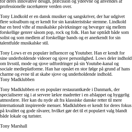
for deres innovative design, præcision og ydeevne og anvendes af
professionelle racerkørere verden over.
Tony Lindkold er en dansk musiker og sangskriver, der har udgivet
flere soloalbum og er kendt for sin karakteristiske stemme. Lindkold
har en bred vifte af musikalske påvirkninger og bevæger sig mellem
forskellige genrer såsom pop, rock og folk. Han har optrådt både som
solist og som medlem af forskellige bands og er anerkendt for sin
talentfulde musikalske stil.
Tony Lows er en populær influencer og Youtuber. Han er kendt for
sine underholdende videoer og sjove personlighed. Lows deler indhold
om livsstil, mode og sjove udfordringer på sin Youtube-kanal og
sociale medieplatforme. Han har opnået en stor følge på grund af hans
charme og evne til at skabe sjove og underholdende indhold.
Tony Madklubben
Tony Madklubben er en populær restaurantkæde i Danmark, der
specialiserer sig i at servere lækre madretter i en afslappet og hyggelig
atmosfære. Her kan du nyde alt fra klassiske danske retter til mere
internationalt inspirerede menuer. Madklubben er kendt for deres fokus
på kvalitet og gode råvarer, hvilket gør det til et populært valg blandt
både lokale og turister.
Tony Marshall