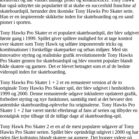
har også udnyttet sin popularitet til at skabe en succesfuld franchise af
skateboardspil, herunder den ikoniske Tony Hawks Pro Skater serie.
Han er en inspirerende skikkelse inden for skateboarding og en sand
pioner i sporten.
Tony Hawks Pro Skater er et populært skateboardspil, der blev udgivet
første gang i 1999. Spillet giver spillere mulighed for at tage kontrol
over skatere som Tony Hawk og udføre imponerende tricks og
kombinationer i forskellige skateparker og urban miljøer. Med sin
innovative styring og realistiske grafik revolutionerede Tony Hawks
Pro Skater genren for skateboardspil og blev enormt populær blandt
både skatere og gamere. Det er blevet betragtet som et af de bedste
videospil inden for skateboarding.
Tony Hawks Pro Skater 1 + 2 er en remasteret version af de to
originale Tony Hawks Pro Skater spil, der blev udgivet i henholdsvis
1999 og 2000. Denne remasterede udgave inkluderer opdateret grafik,
forbedret styring og nye funktioner, samtidig med at det bevarer den
autentiske skateboarding-oplevelse fra originalerne. Tony Hawks Pro
Skater 1 + 2 har været stærkt efterlængt af fans af serien og tilbyder en
nostalgisk rejse tilbage til de tidlige dage af skateboarding-spil.
Tony Hawk Pro Skater 2 er en af de mest populære udgaver af Tony
Hawks Pro Skater serien. Spillet blev oprindeligt udgivet i 2000 og har
siden fået kultstatus blandt skatere og gamere. Det bygger videre på