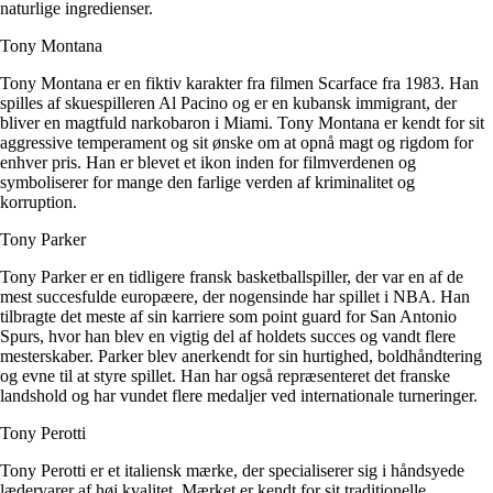
naturlige ingredienser.
Tony Montana
Tony Montana er en fiktiv karakter fra filmen Scarface fra 1983. Han
spilles af skuespilleren Al Pacino og er en kubansk immigrant, der
bliver en magtfuld narkobaron i Miami. Tony Montana er kendt for sit
aggressive temperament og sit ønske om at opnå magt og rigdom for
enhver pris. Han er blevet et ikon inden for filmverdenen og
symboliserer for mange den farlige verden af kriminalitet og
korruption.
Tony Parker
Tony Parker er en tidligere fransk basketballspiller, der var en af de
mest succesfulde europæere, der nogensinde har spillet i NBA. Han
tilbragte det meste af sin karriere som point guard for San Antonio
Spurs, hvor han blev en vigtig del af holdets succes og vandt flere
mesterskaber. Parker blev anerkendt for sin hurtighed, boldhåndtering
og evne til at styre spillet. Han har også repræsenteret det franske
landshold og har vundet flere medaljer ved internationale turneringer.
Tony Perotti
Tony Perotti er et italiensk mærke, der specialiserer sig i håndsyede
lædervarer af høj kvalitet. Mærket er kendt for sit traditionelle