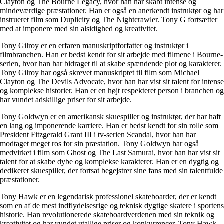
Clayton og The Bourne Legacy, hvor han har skabt intense og
mindeværdige præstationer. Han er også en anerkendt instruktør og har
instrueret film som Duplicity og The Nightcrawler. Tony G fortsætter
med at imponere med sin alsidighed og kreativitet.
Tony Gilroy er en erfaren manuskriptforfatter og instruktør i
filmbranchen. Han er bedst kendt for sit arbejde med filmene i Bourne-
serien, hvor han har bidraget til at skabe spændende plot og karakterer.
Tony Gilroy har også skrevet manuskriptet til film som Michael
Clayton og The Devils Advocate, hvor han har vist sit talent for intense
og komplekse historier. Han er en højt respekteret person i branchen og
har vundet adskillige priser for sit arbejde.
Tony Goldwyn er en amerikansk skuespiller og instruktør, der har haft
en lang og imponerende karriere. Han er bedst kendt for sin rolle som
President Fitzgerald Grant III i tv-serien Scandal, hvor han har
modtaget meget ros for sin præstation. Tony Goldwyn har også
medvirket i film som Ghost og The Last Samurai, hvor han har vist sit
talent for at skabe dybe og komplekse karakterer. Han er en dygtig og
dedikeret skuespiller, der fortsat begejstrer sine fans med sin talentfulde
præstationer.
Tony Hawk er en legendarisk professionel skateboarder, der er kendt
som en af de mest indflydelsesrige og teknisk dygtige skatere i sportens
historie. Han revolutionerede skateboardverdenen med sin teknik og
kreativitet og har vundet utallige priser og konkurrencer. Tony Hawk