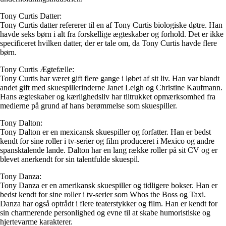
Tony Curtis Datter:
Tony Curtis datter refererer til en af Tony Curtis biologiske døtre. Han
havde seks børn i alt fra forskellige ægteskaber og forhold. Det er ikke
specificeret hvilken datter, der er tale om, da Tony Curtis havde flere
børn.
Tony Curtis Ægtefælle:
Tony Curtis har været gift flere gange i løbet af sit liv. Han var blandt
andet gift med skuespillerinderne Janet Leigh og Christine Kaufmann.
Hans ægteskaber og kærlighedsliv har tiltrukket opmærksomhed fra
medierne på grund af hans berømmelse som skuespiller.
Tony Dalton:
Tony Dalton er en mexicansk skuespiller og forfatter. Han er bedst
kendt for sine roller i tv-serier og film produceret i Mexico og andre
spansktalende lande. Dalton har en lang række roller på sit CV og er
blevet anerkendt for sin talentfulde skuespil.
Tony Danza:
Tony Danza er en amerikansk skuespiller og tidligere bokser. Han er
bedst kendt for sine roller i tv-serier som Whos the Boss og Taxi.
Danza har også optrådt i flere teaterstykker og film. Han er kendt for
sin charmerende personlighed og evne til at skabe humoristiske og
hjertevarme karakterer.