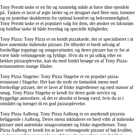
Tony Perotti taske er en fin og rummelig måde at bære dine ejendele
på. Tasken er lavet af ægte læder og er designet med flere rum, lommer
og en justerbar skulderrem for optimal komfort og bekvemmelighed.
Tony Perotti taske er et populært valg for dem, der ønsker en luksuriøs
og holdbar taske til både hverdag og specielle lejligheder.
Tony Pizza: Tony Pizza er en kendt pizzakæde, der er specialiseret i at
lave autentiske italienske pizzaer. De tilbyder et bredt udvalg af
forskellige toppings og smagsvarianter, og deres pizzaer har ry for at
være både velsmagende og fyldige. Hvis du er på udkig efter en
lækker pizzaoplevelse, kan du med fordel besøge en af Tony Pizza-
restaurantens mange filialer.
Tony Pizza Slagelse: Tony Pizza Slagelse er en populær pizza-
restaurant i Slagelse. Her kan du nyde en fantastisk menu med
forskellige pizzaer, der er lavet af friske ingredienser og med masser af
smag. Tony Pizza Slagelse er kendt for deres gode service og
hyggelige atmosfære, så det er absolut et besøg værd, hvis du er i
området og trænger til en god pizzaoplevelse.
Tony Pizza Aalborg: Tony Pizza Aalborg er en anerkendt pizzeria
beliggende i Aalborg. Deres menu inkluderer en bred vifte af italienske
pizzaer med autentiske smagsvarianter og friske ingredienser. Tony
Pizza Aalborg er kendt for at lave velsmagende pizzaer af høj kvalitet,