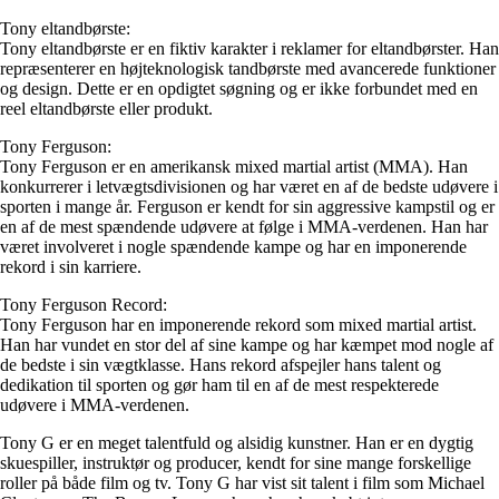
Tony eltandbørste:
Tony eltandbørste er en fiktiv karakter i reklamer for eltandbørster. Han
repræsenterer en højteknologisk tandbørste med avancerede funktioner
og design. Dette er en opdigtet søgning og er ikke forbundet med en
reel eltandbørste eller produkt.
Tony Ferguson:
Tony Ferguson er en amerikansk mixed martial artist (MMA). Han
konkurrerer i letvægtsdivisionen og har været en af ​​de bedste udøvere i
sporten i mange år. Ferguson er kendt for sin aggressive kampstil og er
en af ​​de mest spændende udøvere at følge i MMA-verdenen. Han har
været involveret i nogle spændende kampe og har en imponerende
rekord i sin karriere.
Tony Ferguson Record:
Tony Ferguson har en imponerende rekord som mixed martial artist.
Han har vundet en stor del af sine kampe og har kæmpet mod nogle af
de bedste i sin vægtklasse. Hans rekord afspejler hans talent og
dedikation til sporten og gør ham til en af ​​de mest respekterede
udøvere i MMA-verdenen.
Tony G er en meget talentfuld og alsidig kunstner. Han er en dygtig
skuespiller, instruktør og producer, kendt for sine mange forskellige
roller på både film og tv. Tony G har vist sit talent i film som Michael