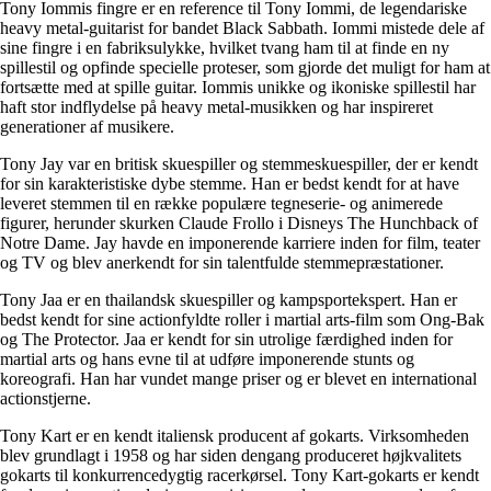
Tony Iommis fingre er en reference til Tony Iommi, de legendariske
heavy metal-guitarist for bandet Black Sabbath. Iommi mistede dele af
sine fingre i en fabriksulykke, hvilket tvang ham til at finde en ny
spillestil og opfinde specielle proteser, som gjorde det muligt for ham at
fortsætte med at spille guitar. Iommis unikke og ikoniske spillestil har
haft stor indflydelse på heavy metal-musikken og har inspireret
generationer af musikere.
Tony Jay var en britisk skuespiller og stemmeskuespiller, der er kendt
for sin karakteristiske dybe stemme. Han er bedst kendt for at have
leveret stemmen til en række populære tegneserie- og animerede
figurer, herunder skurken Claude Frollo i Disneys The Hunchback of
Notre Dame. Jay havde en imponerende karriere inden for film, teater
og TV og blev anerkendt for sin talentfulde stemmepræstationer.
Tony Jaa er en thailandsk skuespiller og kampsportekspert. Han er
bedst kendt for sine actionfyldte roller i martial arts-film som Ong-Bak
og The Protector. Jaa er kendt for sin utrolige færdighed inden for
martial arts og hans evne til at udføre imponerende stunts og
koreografi. Han har vundet mange priser og er blevet en international
actionstjerne.
Tony Kart er en kendt italiensk producent af gokarts. Virksomheden
blev grundlagt i 1958 og har siden dengang produceret højkvalitets
gokarts til konkurrencedygtig racerkørsel. Tony Kart-gokarts er kendt