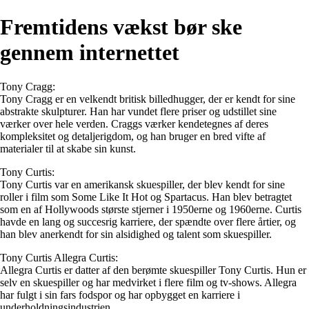
Fremtidens vækst bør ske
gennem internettet
Tony Cragg:
Tony Cragg er en velkendt britisk billedhugger, der er kendt for sine
abstrakte skulpturer. Han har vundet flere priser og udstillet sine
værker over hele verden. Craggs værker kendetegnes af deres
kompleksitet og detaljerigdom, og han bruger en bred vifte af
materialer til at skabe sin kunst.
Tony Curtis:
Tony Curtis var en amerikansk skuespiller, der blev kendt for sine
roller i film som Some Like It Hot og Spartacus. Han blev betragtet
som en af ​​Hollywoods største stjerner i 1950erne og 1960erne. Curtis
havde en lang og succesrig karriere, der spændte over flere årtier, og
han blev anerkendt for sin alsidighed og talent som skuespiller.
Tony Curtis Allegra Curtis:
Allegra Curtis er datter af den berømte skuespiller Tony Curtis. Hun er
selv en skuespiller og har medvirket i flere film og tv-shows. Allegra
har fulgt i sin fars fodspor og har opbygget en karriere i
underholdningsindustrien.