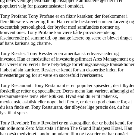
og deres venlige personale og afslappede atmosfære gør det til et
populært valg for pizzaentusiaster i området.
Tony Profane: Tony Profane er en fiktiv karakter, der forekommer i
flere litterære værker og film. Han er ofte beskrevet som en farverig og
excentrisk personlighed, der bryder med samfundets normer og
konventioner. Tony Profane kan være både provokerende og
fascinerende på samme tid, og mange læsere og seere er blevet draget
af hans karisma og charme.
Tony Ressler: Tony Ressler er en amerikansk erhvervsleder og
investor. Han er medstifter af investeringsfirmaet Ares Management og
har været involveret i flere betydelige forretningsmæssige transaktioner
i løbet af sin karriere. Ressler er kendt for sin ekspertise inden for
investeringer og for at være en succesfuld iværksætter.
Tony Restaurant: Tony Restaurant er en populær spisested, der tilbyder
forskellige retter og specialiteter. Deres menu kan variere, afhængigt af
restauranternes tema eller køkken. Hvad end du er til italiensk,
mexicansk, asiatisk eller noget helt fjerde, er der en god chance for, at
du kan finde en Tony Restaurant, der tilbyder lige præcis det, du har
lyst til at spise.
Tony Revolori: Tony Revolori er en skuespiller, der er bedst kendt for
sin rolle som Zero Moustafa i filmen The Grand Budapest Hotel. Han
har også medvirket i andre populære film og tv-serier og har opnået