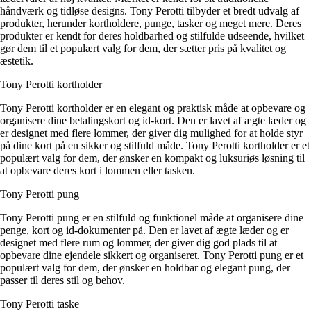
håndværk og tidløse designs. Tony Perotti tilbyder et bredt udvalg af
produkter, herunder kortholdere, punge, tasker og meget mere. Deres
produkter er kendt for deres holdbarhed og stilfulde udseende, hvilket
gør dem til et populært valg for dem, der sætter pris på kvalitet og
æstetik.
Tony Perotti kortholder
Tony Perotti kortholder er en elegant og praktisk måde at opbevare og
organisere dine betalingskort og id-kort. Den er lavet af ægte læder og
er designet med flere lommer, der giver dig mulighed for at holde styr
på dine kort på en sikker og stilfuld måde. Tony Perotti kortholder er et
populært valg for dem, der ønsker en kompakt og luksuriøs løsning til
at opbevare deres kort i lommen eller tasken.
Tony Perotti pung
Tony Perotti pung er en stilfuld og funktionel måde at organisere dine
penge, kort og id-dokumenter på. Den er lavet af ægte læder og er
designet med flere rum og lommer, der giver dig god plads til at
opbevare dine ejendele sikkert og organiseret. Tony Perotti pung er et
populært valg for dem, der ønsker en holdbar og elegant pung, der
passer til deres stil og behov.
Tony Perotti taske