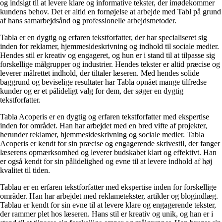
og indsigt til at levere klare og informative tekster, der imødekommer
kundens behov. Det er altid en fornøjelse at arbejde med Tabl på grund
af hans samarbejdsånd og professionelle arbejdsmetoder.
Tabla er en dygtig og erfaren tekstforfatter, der har specialiseret sig
inden for reklamer, hjemmesideskrivning og indhold til sociale medier.
Hendes stil er kreativ og engageret, og hun er i stand til at tilpasse sig
forskellige målgrupper og industrier. Hendes tekster er altid præcise og
leverer målrettet indhold, der tiltaler læseren. Med hendes solide
baggrund og beviselige resultater har Tabla opnået mange tilfredse
kunder og er et pålideligt valg for dem, der søger en dygtig
tekstforfatter.
Tabla Acoperis er en dygtig og erfaren tekstforfatter med ekspertise
inden for området. Han har arbejdet med en bred vifte af projekter,
herunder reklamer, hjemmesideskrivning og sociale medier. Tabla
Acoperis er kendt for sin præcise og engagerende skrivestil, der fanger
læserens opmærksomhed og leverer budskabet klart og effektivt. Han
er også kendt for sin pålidelighed og evne til at levere indhold af høj
kvalitet til tiden.
Tablau er en erfaren tekstforfatter med ekspertise inden for forskellige
områder. Han har arbejdet med reklametekster, artikler og blogindlæg.
Tablau er kendt for sin evne til at levere klare og engagerende tekster,
der rammer plet hos læseren. Hans stil er kreativ og unik, og han er i