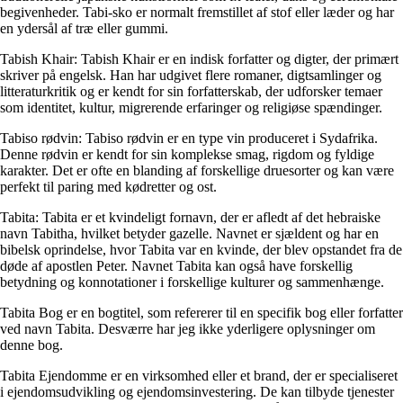
begivenheder. Tabi-sko er normalt fremstillet af stof eller læder og har
en ydersål af træ eller gummi.
Tabish Khair: Tabish Khair er en indisk forfatter og digter, der primært
skriver på engelsk. Han har udgivet flere romaner, digtsamlinger og
litteraturkritik og er kendt for sin forfatterskab, der udforsker temaer
som identitet, kultur, migrerende erfaringer og religiøse spændinger.
Tabiso rødvin: Tabiso rødvin er en type vin produceret i Sydafrika.
Denne rødvin er kendt for sin komplekse smag, rigdom og fyldige
karakter. Det er ofte en blanding af forskellige druesorter og kan være
perfekt til paring med kødretter og ost.
Tabita: Tabita er et kvindeligt fornavn, der er afledt af det hebraiske
navn Tabitha, hvilket betyder gazelle. Navnet er sjældent og har en
bibelsk oprindelse, hvor Tabita var en kvinde, der blev opstandet fra de
døde af apostlen Peter. Navnet Tabita kan også have forskellig
betydning og konnotationer i forskellige kulturer og sammenhænge.
Tabita Bog er en bogtitel, som refererer til en specifik bog eller forfatter
ved navn Tabita. Desværre har jeg ikke yderligere oplysninger om
denne bog.
Tabita Ejendomme er en virksomhed eller et brand, der er specialiseret
i ejendomsudvikling og ejendomsinvestering. De kan tilbyde tjenester