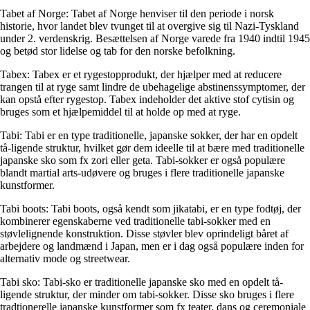
Tabet af Norge: Tabet af Norge henviser til den periode i norsk
historie, hvor landet blev tvunget til at overgive sig til Nazi-Tyskland
under 2. verdenskrig. Besættelsen af Norge varede fra 1940 indtil 1945
og betød stor lidelse og tab for den norske befolkning.
Tabex: Tabex er et rygestopprodukt, der hjælper med at reducere
trangen til at ryge samt lindre de ubehagelige abstinenssymptomer, der
kan opstå efter rygestop. Tabex indeholder det aktive stof cytisin og
bruges som et hjælpemiddel til at holde op med at ryge.
Tabi: Tabi er en type traditionelle, japanske sokker, der har en opdelt
tå-ligende struktur, hvilket gør dem ideelle til at bære med traditionelle
japanske sko som fx zori eller geta. Tabi-sokker er også populære
blandt martial arts-udøvere og bruges i flere traditionelle japanske
kunstformer.
Tabi boots: Tabi boots, også kendt som jikatabi, er en type fodtøj, der
kombinerer egenskaberne ved traditionelle tabi-sokker med en
støvlelignende konstruktion. Disse støvler blev oprindeligt båret af
arbejdere og landmænd i Japan, men er i dag også populære inden for
alternativ mode og streetwear.
Tabi sko: Tabi-sko er traditionelle japanske sko med en opdelt tå-
ligende struktur, der minder om tabi-sokker. Disse sko bruges i flere
tradtionerelle japanske kunstformer som fx teater, dans og ceremoniale