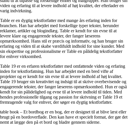
stand til at tilpasse sig forskellige emner og målgrupper. Han bruger sin
viden og erfaring til at levere indhold af høj kvalitet, der efterlader en
varig indvirkning.
Table er en dygtig tekstforfatter med mange års erfaring inden for
branchen. Han har arbejdet med forskellige typer tekster, herunder
reklamer, artikler og blogindlæg. Table er kendt for sin evne til at
levere klare og engagerende tekster, der fanger læserens
opmærksomhed. Hans stil er præcis og informativ, og han bruger sin
erfaring og viden til at skabe værdifuldt indhold for sine kunder. Med
sin ekspertise og professionalisme er Table en pålidelig tekstforfatter
for enhver virksomhed.
Table 19 er en erfaren tekstforfatter med omfattende viden og erfaring
inden for tekstforfatning. Hun har arbejdet med en bred vifte af
projekter og er kendt for sin evne til at levere indhold af høj kvalitet.
Table 19 bruger sin kreativitet og indsigt til at skrive overbevisende og
engagerende tekster, der fanger læserens opmærksomhed. Hun er også
kendt for sin pålidelighed og evne til at levere indhold til tiden. Med
hendes professionelle tilgang og passion for skrivning er Table 19 et
fremragende valg for enhver, der søger en dygtig tekstforfatter.
table book – Et bordbog er en bog, der er designet til at blive læst eller
brugt på en bordoverflade. Den kan have et specielt format, der gør det
nemt at lægge den på et bord og bladre gennem siderne.