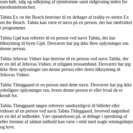
som køb, salg og udlejning af ejendomme samt rådgivning inden for
ejendomsbranchen.
Tabita Ex on the Beach henviser til en deltager af reality-tv-serien Ex
on the Beach. Tabita kan være et navn på en person, der har medvirket
i programmet.
Tabita Gjøl kan referere til en person ved navn Tabita, der har
tilknytning til byen Gjøl. Desværre har jeg ikke flere oplysninger om
denne person.
Tabita Jehovas Vidner kan henvise til en person ved navn Tabita, der
er en del af Jehovas Vidner, et religiøst trossamfund. Desværre har jeg
ikke flere oplysninger om denne person eller deres tilknytning til
Jehovas Vidner.
Tabita Thinggaard er en person med dette navn. Desværre har jeg ikke
yderligere oplysninger om, hvem denne person er eller hvad de er
kendt for.
Tabita Thinggaard nøgen refererer sandsynligvis til billeder eller
videoer af en person ved navn Tabita Thinggaard, hvorved nøgenhed
er en del af indholdet. Vær opmærksom på, at deltage i spredning af
eller fremme af sådant indhold kan være i strid med nogle retningslinjer
og love.