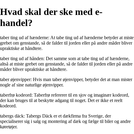
Hvad skal der ske med e-
handel?
taber ting ud af hænderne: At tabe ting ud af hænderne betyder at miste
grebet om genstande, så de falder til jorden eller på andre måder bliver
upraktiske at håndtere.
taber ting ud af hånden: Det samme som at tabe ting ud af hænderne,
altså at miste grebet om genstande, så de falder til jorden eller på andre
måder bliver upraktiske at håndtere.
taber øjenvipper: Hvis man taber øjenvipper, betyder det at man mister
nogle af sine naturlige øjenvipper.
taberfrø kodeord: Taberfrø refererer til en sjov og imaginær kodeord,
der kan bruges til at beskytte adgang til noget. Det er ikke et reelt
kodeord.
tabergs däck: Tabergs Däck er et dækfirma fra Sverige, der
specialiserer sig i salg og montering af dæk og fælge til biler og andre
køretøjer.