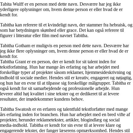
Tabita Wulff er en person med dette navn. Desværre har jeg ikke
yderligere oplysninger om, hvem denne person er eller hvad de er
kendt for.
Tabitha kan referere til et kvindeligt navn, der stammer fra hebraisk, og
som har betydningen skønhed eller grace. Det kan også referere til
figurer i litteratur eller film med navnet Tabitha.
Tabitha Gotham er muligvis en person med dette navn. Desværre har
jeg ikke flere oplysninger om, hvem denne person er eller hvad de er
kendt for.
Tabitha Grant er en person, der er kendt for sit talent inden for
tekstforfatning. Hun har mange års erfaring og har arbejdet med
forskellige typer af projekter såsom reklamer, hjemmesideskrivning og
indhold til sociale medier. Hendes stil er kreativ, engageret og nøjagtig,
og hun har en evne til at tilpasse sig forskellige målgrupper. Tabitha er
også kendt for sit samarbejdende og professionelle arbejde. Hun
leverer altid høj kvalitet i sine tekster og er dedikeret til at levere
resultater, der imødekommer kundens behov.
Tabitha Swatosh er en erfaren og talentfuld tekstforfatter med mange
års erfaring inden for branchen. Hun har arbejdet med en bred vifte af
projekter, herunder reklametekster, artikler, blogindlæg og social
media-indhold. Tabitha er kendt for sin evne til at levere klare og
engagerende tekster, der fanger læserens opmærksomhed. Hendes stil