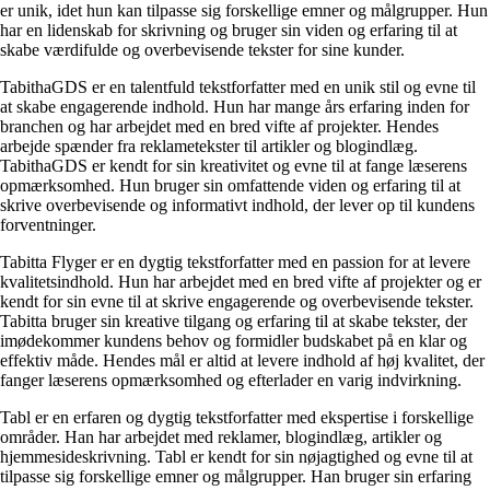
er unik, idet hun kan tilpasse sig forskellige emner og målgrupper. Hun
har en lidenskab for skrivning og bruger sin viden og erfaring til at
skabe værdifulde og overbevisende tekster for sine kunder.
TabithaGDS er en talentfuld tekstforfatter med en unik stil og evne til
at skabe engagerende indhold. Hun har mange års erfaring inden for
branchen og har arbejdet med en bred vifte af projekter. Hendes
arbejde spænder fra reklametekster til artikler og blogindlæg.
TabithaGDS er kendt for sin kreativitet og evne til at fange læserens
opmærksomhed. Hun bruger sin omfattende viden og erfaring til at
skrive overbevisende og informativt indhold, der lever op til kundens
forventninger.
Tabitta Flyger er en dygtig tekstforfatter med en passion for at levere
kvalitetsindhold. Hun har arbejdet med en bred vifte af projekter og er
kendt for sin evne til at skrive engagerende og overbevisende tekster.
Tabitta bruger sin kreative tilgang og erfaring til at skabe tekster, der
imødekommer kundens behov og formidler budskabet på en klar og
effektiv måde. Hendes mål er altid at levere indhold af høj kvalitet, der
fanger læserens opmærksomhed og efterlader en varig indvirkning.
Tabl er en erfaren og dygtig tekstforfatter med ekspertise i forskellige
områder. Han har arbejdet med reklamer, blogindlæg, artikler og
hjemmesideskrivning. Tabl er kendt for sin nøjagtighed og evne til at
tilpasse sig forskellige emner og målgrupper. Han bruger sin erfaring