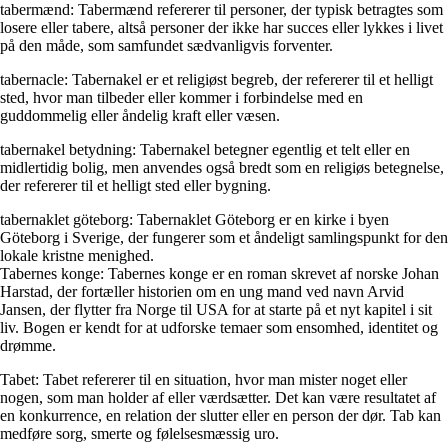
tabermænd: Tabermænd refererer til personer, der typisk betragtes som
losere eller tabere, altså personer der ikke har succes eller lykkes i livet
på den måde, som samfundet sædvanligvis forventer.
tabernacle: Tabernakel er et religiøst begreb, der refererer til et helligt
sted, hvor man tilbeder eller kommer i forbindelse med en
guddommelig eller åndelig kraft eller væsen.
tabernakel betydning: Tabernakel betegner egentlig et telt eller en
midlertidig bolig, men anvendes også bredt som en religiøs betegnelse,
der refererer til et helligt sted eller bygning.
tabernaklet göteborg: Tabernaklet Göteborg er en kirke i byen
Göteborg i Sverige, der fungerer som et åndeligt samlingspunkt for den
lokale kristne menighed.
Tabernes konge: Tabernes konge er en roman skrevet af norske Johan
Harstad, der fortæller historien om en ung mand ved navn Arvid
Jansen, der flytter fra Norge til USA for at starte på et nyt kapitel i sit
liv. Bogen er kendt for at udforske temaer som ensomhed, identitet og
drømme.
Tabet: Tabet refererer til en situation, hvor man mister noget eller
nogen, som man holder af eller værdsætter. Det kan være resultatet af
en konkurrence, en relation der slutter eller en person der dør. Tab kan
medføre sorg, smerte og følelsesmæssig uro.