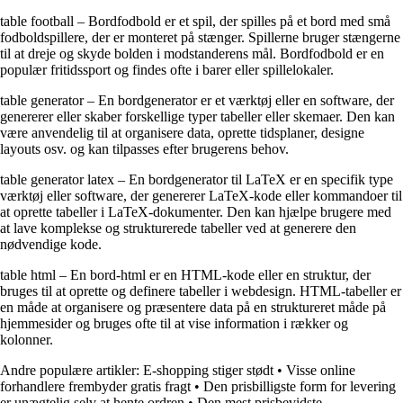
table football – Bordfodbold er et spil, der spilles på et bord med små
fodboldspillere, der er monteret på stænger. Spillerne bruger stængerne
til at dreje og skyde bolden i modstanderens mål. Bordfodbold er en
populær fritidssport og findes ofte i barer eller spillelokaler.
table generator – En bordgenerator er et værktøj eller en software, der
genererer eller skaber forskellige typer tabeller eller skemaer. Den kan
være anvendelig til at organisere data, oprette tidsplaner, designe
layouts osv. og kan tilpasses efter brugerens behov.
table generator latex – En bordgenerator til LaTeX er en specifik type
værktøj eller software, der genererer LaTeX-kode eller kommandoer til
at oprette tabeller i LaTeX-dokumenter. Den kan hjælpe brugere med
at lave komplekse og strukturerede tabeller ved at generere den
nødvendige kode.
table html – En bord-html er en HTML-kode eller en struktur, der
bruges til at oprette og definere tabeller i webdesign. HTML-tabeller er
en måde at organisere og præsentere data på en struktureret måde på
hjemmesider og bruges ofte til at vise information i rækker og
kolonner.
Andre populære artikler:
E-shopping stiger stødt
•
Visse online
forhandlere frembyder gratis fragt
•
Den prisbilligste form for levering
er unægtelig selv at hente ordren
•
Den mest prisbevidste