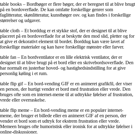
table books – Bordbøger er flere bøger, der er beregnet til at blive brugt
på en bordoverflade. De kan omfatte forskellige genrer som
faglitteratur, skønlitteratur, kunstbøger osv. og kan findes i forskellige
størrelser og udgaver.
table cloth – Et borddug er et stykke stof, der er designet til at blive
placeret på en bordoverflade for at beskytte den mod slid, pletter og for
at give et dekorativt element til bordet. Borddug kan være lavet af
forskellige materialer og kan have forskellige mønstre eller farver.
table fan – En bordventilator er en lille elektrisk ventilator, der er
designet til at blive brugt på et bord eller en skrivebordsoverflade. Den
har normalt en justerbar hoved- og hastighedsindstilling for at give
personlig køling i et rum.
table flip gif – En bord-vending GIF er en animeret grafikfil, der viser
en person, der hurtigt vender et bord med frustration eller vrede. Den
bruges ofte som en internet-meme til at udtrykke følelser af frustration,
vrede eller overraskelse.
table flip meme – En bord-vending meme er en populær internet-
meme, der bruger et billede eller en animeret GIF af en person, der
vender et bord som et udtryk for ekstrem frustration eller vrede.
Memeen bruges ofte humoristisk eller ironisk for at udtrykke følelser i
online-diskussioner.