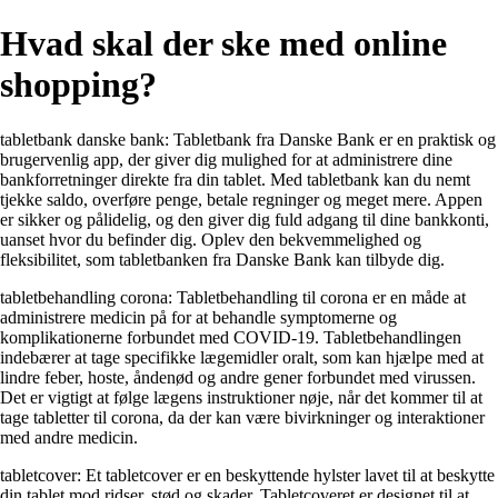
Hvad skal der ske med online
shopping?
tabletbank danske bank: Tabletbank fra Danske Bank er en praktisk og
brugervenlig app, der giver dig mulighed for at administrere dine
bankforretninger direkte fra din tablet. Med tabletbank kan du nemt
tjekke saldo, overføre penge, betale regninger og meget mere. Appen
er sikker og pålidelig, og den giver dig fuld adgang til dine bankkonti,
uanset hvor du befinder dig. Oplev den bekvemmelighed og
fleksibilitet, som tabletbanken fra Danske Bank kan tilbyde dig.
tabletbehandling corona: Tabletbehandling til corona er en måde at
administrere medicin på for at behandle symptomerne og
komplikationerne forbundet med COVID-19. Tabletbehandlingen
indebærer at tage specifikke lægemidler oralt, som kan hjælpe med at
lindre feber, hoste, åndenød og andre gener forbundet med virussen.
Det er vigtigt at følge lægens instruktioner nøje, når det kommer til at
tage tabletter til corona, da der kan være bivirkninger og interaktioner
med andre medicin.
tabletcover: Et tabletcover er en beskyttende hylster lavet til at beskytte
din tablet mod ridser, stød og skader. Tabletcoveret er designet til at