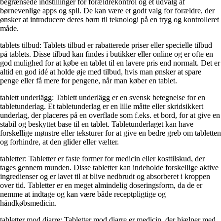
begrænsede indstillinger for forældrekontrol og et udvalg af
børnevenlige apps og spil. De kan være et godt valg for forældre, der
ønsker at introducere deres børn til teknologi på en tryg og kontrolleret
måde.
tablets tilbud: Tablets tilbud er rabatterede priser eller specielle tilbud
på tablets. Disse tilbud kan findes i butikker eller online og er ofte en
god mulighed for at købe en tablet til en lavere pris end normalt. Det er
altid en god idé at holde øje med tilbud, hvis man ønsker at spare
penge eller få mere for pengene, når man køber en tablet.
tablett underlägg: Tablett underlägg er en svensk betegnelse for en
tabletunderlag. Et tabletunderlag er en lille måtte eller skridsikkert
underlag, der placeres på en overflade som f.eks. et bord, for at give en
stabil og beskyttet base til en tablet. Tabletunderlaget kan have
forskellige mønstre eller teksturer for at give en bedre greb om tabletten
og forhindre, at den glider eller vælter.
tabletter: Tabletter er faste former for medicin eller kosttilskud, der
tages gennem munden. Disse tabletter kan indeholde forskellige aktive
ingredienser og er lavet til at blive nedbrudt og absorberet i kroppen
over tid. Tabletter er en meget almindelig doseringsform, da de er
nemme at indtage og kan være både receptpligtige og
håndkøbsmedicin.
tabletter mod diarre: Tabletter mod diarre er medicin, der hjælper med