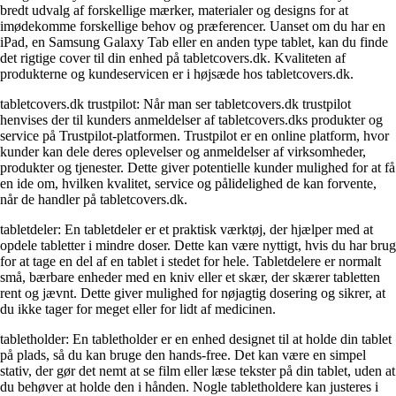
bredt udvalg af forskellige mærker, materialer og designs for at
imødekomme forskellige behov og præferencer. Uanset om du har en
iPad, en Samsung Galaxy Tab eller en anden type tablet, kan du finde
det rigtige cover til din enhed på tabletcovers.dk. Kvaliteten af ​​
produkterne og kundeservicen er i højsæde hos tabletcovers.dk.
tabletcovers.dk trustpilot: Når man ser tabletcovers.dk trustpilot
henvises der til kunders anmeldelser af tabletcovers.dks produkter og
service på Trustpilot-platformen. Trustpilot er en online platform, hvor
kunder kan dele deres oplevelser og anmeldelser af virksomheder,
produkter og tjenester. Dette giver potentielle kunder mulighed for at få
en ide om, hvilken kvalitet, service og pålidelighed de kan forvente,
når de handler på tabletcovers.dk.
tabletdeler: En tabletdeler er et praktisk værktøj, der hjælper med at
opdele tabletter i mindre doser. Dette kan være nyttigt, hvis du har brug
for at tage en del af en tablet i stedet for hele. Tabletdelere er normalt
små, bærbare enheder med en kniv eller et skær, der skærer tabletten
rent og jævnt. Dette giver mulighed for nøjagtig dosering og sikrer, at
du ikke tager for meget eller for lidt af medicinen.
tabletholder: En tabletholder er en enhed designet til at holde din tablet
på plads, så du kan bruge den hands-free. Det kan være en simpel
stativ, der gør det nemt at se film eller læse tekster på din tablet, uden at
du behøver at holde den i hånden. Nogle tabletholdere kan justeres i