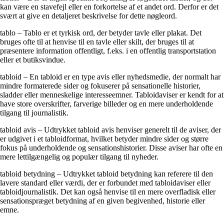
kan være en stavefejl eller en forkortelse af et andet ord. Derfor er det
svært at give en detaljeret beskrivelse for dette nøgleord.
tablo – Tablo er et tyrkisk ord, der betyder tavle eller plakat. Det
bruges ofte til at henvise til en tavle eller skilt, der bruges til at
præsentere information offentligt, f.eks. i en offentlig transportstation
eller et butiksvindue.
tabloid – En tabloid er en type avis eller nyhedsmedie, der normalt har
mindre formaterede sider og fokuserer på sensationelle historier,
sladder eller menneskelige interesseemner. Tabloidaviser er kendt for at
have store overskrifter, farverige billeder og en mere underholdende
tilgang til journalistik.
tabloid avis – Udtrykket tabloid avis henviser generelt til de aviser, der
er udgivet i et tabloidformat, hvilket betyder mindre sider og større
fokus på underholdende og sensationshistorier. Disse aviser har ofte en
mere lettilgængelig og populær tilgang til nyheder.
tabloid betydning – Udtrykket tabloid betydning kan referere til den
lavere standard eller værdi, der er forbundet med tabloidaviser eller
tabloidjournalistik. Det kan også henvise til en mere overfladisk eller
sensationspræget betydning af en given begivenhed, historie eller
emne.