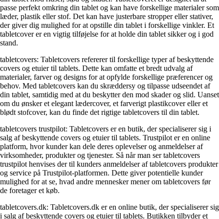
passe perfekt omkring din tablet og kan have forskellige materialer som
læder, plastik eller stof. Det kan have justerbare stropper eller stativer,
der giver dig mulighed for at opstille din tablet i forskellige vinkler. Et
tabletcover er en vigtig tilføjelse for at holde din tablet sikker og i god
stand.
tabletcovers: Tabletcovers refererer til forskellige typer af beskyttende
covers og etuier til tablets. Dette kan omfatte et bredt udvalg af
materialer, farver og designs for at opfylde forskellige præferencer og
behov. Med tabletcovers kan du skræddersy og tilpasse udseendet af
din tablet, samtidig med at du beskytter den mod skader og slid. Uanset
om du ønsker et elegant lædercover, et farverigt plastikcover eller et
blødt stofcover, kan du finde det rigtige tabletcovers til din tablet.
tabletcovers trustpilot: Tabletcovers er en butik, der specialiserer sig i
salg af beskyttende covers og etuier til tablets. Trustpilot er en online
platform, hvor kunder kan dele deres oplevelser og anmeldelser af
virksomheder, produkter og tjenester. Så når man ser tabletcovers
trustpilot henvises der til kunders anmeldelser af tabletcovers produkter
og service på Trustpilot-platformen. Dette giver potentielle kunder
mulighed for at se, hvad andre mennesker mener om tabletcovers før
de foretager et køb.
tabletcovers.dk: Tabletcovers.dk er en online butik, der specialiserer sig
i salg af beskyttende covers og etuier til tablets. Butikken tilbyder et