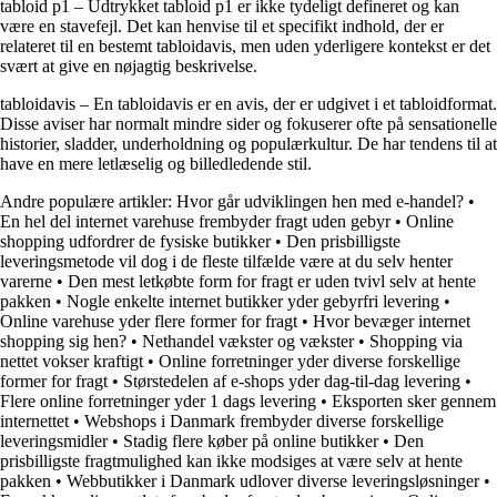
tabloid p1 – Udtrykket tabloid p1 er ikke tydeligt defineret og kan
være en stavefejl. Det kan henvise til et specifikt indhold, der er
relateret til en bestemt tabloidavis, men uden yderligere kontekst er det
svært at give en nøjagtig beskrivelse.
tabloidavis – En tabloidavis er en avis, der er udgivet i et tabloidformat.
Disse aviser har normalt mindre sider og fokuserer ofte på sensationelle
historier, sladder, underholdning og populærkultur. De har tendens til at
have en mere letlæselig og billedledende stil.
Andre populære artikler:
Hvor går udviklingen hen med e-handel?
•
En hel del internet varehuse frembyder fragt uden gebyr
•
Online
shopping udfordrer de fysiske butikker
•
Den prisbilligste
leveringsmetode vil dog i de fleste tilfælde være at du selv henter
varerne
•
Den mest letkøbte form for fragt er uden tvivl selv at hente
pakken
•
Nogle enkelte internet butikker yder gebyrfri levering
•
Online varehuse yder flere former for fragt
•
Hvor bevæger internet
shopping sig hen?
•
Nethandel vækster og vækster
•
Shopping via
nettet vokser kraftigt
•
Online forretninger yder diverse forskellige
former for fragt
•
Størstedelen af e-shops yder dag-til-dag levering
•
Flere online forretninger yder 1 dags levering
•
Eksporten sker gennem
internettet
•
Webshops i Danmark frembyder diverse forskellige
leveringsmidler
•
Stadig flere køber på online butikker
•
Den
prisbilligste fragtmulighed kan ikke modsiges at være selv at hente
pakken
•
Webbutikker i Danmark udlover diverse leveringsløsninger
•