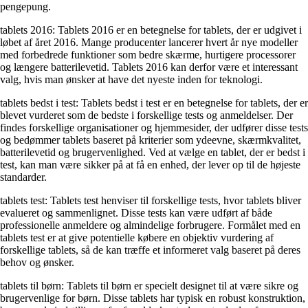
pengepung.
tablets 2016: Tablets 2016 er en betegnelse for tablets, der er udgivet i
løbet af året 2016. Mange producenter lancerer hvert år nye modeller
med forbedrede funktioner som bedre skærme, hurtigere processorer
og længere batterilevetid. Tablets 2016 kan derfor være et interessant
valg, hvis man ønsker at have det nyeste inden for teknologi.
tablets bedst i test: Tablets bedst i test er en betegnelse for tablets, der er
blevet vurderet som de bedste i forskellige tests og anmeldelser. Der
findes forskellige organisationer og hjemmesider, der udfører disse tests
og bedømmer tablets baseret på kriterier som ydeevne, skærmkvalitet,
batterilevetid og brugervenlighed. Ved at vælge en tablet, der er bedst i
test, kan man være sikker på at få en enhed, der lever op til de højeste
standarder.
tablets test: Tablets test henviser til forskellige tests, hvor tablets bliver
evalueret og sammenlignet. Disse tests kan være udført af både
professionelle anmeldere og almindelige forbrugere. Formålet med en
tablets test er at give potentielle købere en objektiv vurdering af
forskellige tablets, så de kan træffe et informeret valg baseret på deres
behov og ønsker.
tablets til børn: Tablets til børn er specielt designet til at være sikre og
brugervenlige for børn. Disse tablets har typisk en robust konstruktion,