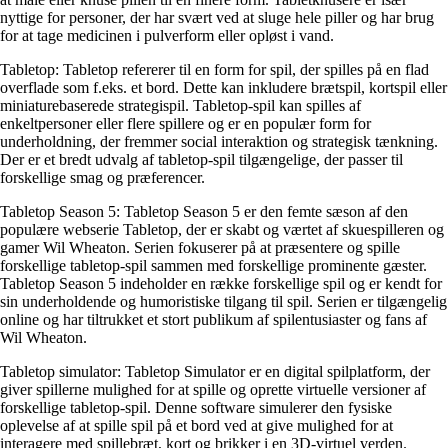
nyttige for personer, der har svært ved at sluge hele piller og har brug
for at tage medicinen i pulverform eller opløst i vand.
Tabletop: Tabletop refererer til en form for spil, der spilles på en flad
overflade som f.eks. et bord. Dette kan inkludere brætspil, kortspil eller
miniaturebaserede strategispil. Tabletop-spil kan spilles af
enkeltpersoner eller flere spillere og er en populær form for
underholdning, der fremmer social interaktion og strategisk tænkning.
Der er et bredt udvalg af tabletop-spil tilgængelige, der passer til
forskellige smag og præferencer.
Tabletop Season 5: Tabletop Season 5 er den femte sæson af den
populære webserie Tabletop, der er skabt og værtet af skuespilleren og
gamer Wil Wheaton. Serien fokuserer på at præsentere og spille
forskellige tabletop-spil sammen med forskellige prominente gæster.
Tabletop Season 5 indeholder en række forskellige spil og er kendt for
sin underholdende og humoristiske tilgang til spil. Serien er tilgængelig
online og har tiltrukket et stort publikum af spilentusiaster og fans af
Wil Wheaton.
Tabletop simulator: Tabletop Simulator er en digital spilplatform, der
giver spillerne mulighed for at spille og oprette virtuelle versioner af
forskellige tabletop-spil. Denne software simulerer den fysiske
oplevelse af at spille spil på et bord ved at give mulighed for at
interagere med spillebræt, kort og brikker i en 3D-virtuel verden.