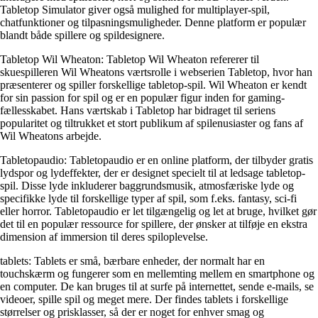
Tabletop Simulator giver også mulighed for multiplayer-spil,
chatfunktioner og tilpasningsmuligheder. Denne platform er populær
blandt både spillere og spildesignere.
Tabletop Wil Wheaton: Tabletop Wil Wheaton refererer til
skuespilleren Wil Wheatons værtsrolle i webserien Tabletop, hvor han
præsenterer og spiller forskellige tabletop-spil. Wil Wheaton er kendt
for sin passion for spil og er en populær figur inden for gaming-
fællesskabet. Hans værtskab i Tabletop har bidraget til seriens
popularitet og tiltrukket et stort publikum af spilenusiaster og fans af
Wil Wheatons arbejde.
Tabletopaudio: Tabletopaudio er en online platform, der tilbyder gratis
lydspor og lydeffekter, der er designet specielt til at ledsage tabletop-
spil. Disse lyde inkluderer baggrundsmusik, atmosfæriske lyde og
specifikke lyde til forskellige typer af spil, som f.eks. fantasy, sci-fi
eller horror. Tabletopaudio er let tilgængelig og let at bruge, hvilket gør
det til en populær ressource for spillere, der ønsker at tilføje en ekstra
dimension af immersion til deres spiloplevelse.
tablets: Tablets er små, bærbare enheder, der normalt har en
touchskærm og fungerer som en mellemting mellem en smartphone og
en computer. De kan bruges til at surfe på internettet, sende e-mails, se
videoer, spille spil og meget mere. Der findes tablets i forskellige
størrelser og prisklasser, så der er noget for enhver smag og