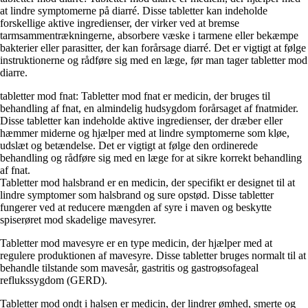
at lindre symptomerne på diarré. Disse tabletter kan indeholde
forskellige aktive ingredienser, der virker ved at bremse
tarmsammentrækningerne, absorbere væske i tarmene eller bekæmpe
bakterier eller parasitter, der kan forårsage diarré. Det er vigtigt at følge
instruktionerne og rådføre sig med en læge, før man tager tabletter mod
diarre.
tabletter mod fnat: Tabletter mod fnat er medicin, der bruges til
behandling af fnat, en almindelig hudsygdom forårsaget af fnatmider.
Disse tabletter kan indeholde aktive ingredienser, der dræber eller
hæmmer miderne og hjælper med at lindre symptomerne som kløe,
udslæt og betændelse. Det er vigtigt at følge den ordinerede
behandling og rådføre sig med en læge for at sikre korrekt behandling
af fnat.
Tabletter mod halsbrand er en medicin, der specifikt er designet til at
lindre symptomer som halsbrand og sure opstød. Disse tabletter
fungerer ved at reducere mængden af syre i maven og beskytte
spiserøret mod skadelige mavesyrer.
Tabletter mod mavesyre er en type medicin, der hjælper med at
regulere produktionen af mavesyre. Disse tabletter bruges normalt til at
behandle tilstande som mavesår, gastritis og gastroøsofageal
reflukssygdom (GERD).
Tabletter mod ondt i halsen er medicin, der lindrer ømhed, smerte og