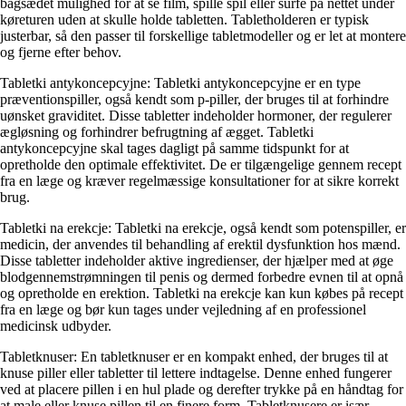
bagsædet mulighed for at se film, spille spil eller surfe på nettet under
køreturen uden at skulle holde tabletten. Tabletholderen er typisk
justerbar, så den passer til forskellige tabletmodeller og er let at montere
og fjerne efter behov.
Tabletki antykoncepcyjne: Tabletki antykoncepcyjne er en type
præventionspiller, også kendt som p-piller, der bruges til at forhindre
uønsket graviditet. Disse tabletter indeholder hormoner, der regulerer
ægløsning og forhindrer befrugtning af ægget. Tabletki
antykoncepcyjne skal tages dagligt på samme tidspunkt for at
opretholde den optimale effektivitet. De er tilgængelige gennem recept
fra en læge og kræver regelmæssige konsultationer for at sikre korrekt
brug.
Tabletki na erekcje: Tabletki na erekcje, også kendt som potenspiller, er
medicin, der anvendes til behandling af erektil dysfunktion hos mænd.
Disse tabletter indeholder aktive ingredienser, der hjælper med at øge
blodgennemstrømningen til penis og dermed forbedre evnen til at opnå
og opretholde en erektion. Tabletki na erekcje kan kun købes på recept
fra en læge og bør kun tages under vejledning af en professionel
medicinsk udbyder.
Tabletknuser: En tabletknuser er en kompakt enhed, der bruges til at
knuse piller eller tabletter til lettere indtagelse. Denne enhed fungerer
ved at placere pillen i en hul plade og derefter trykke på en håndtag for
at male eller knuse pillen til en finere form. Tabletknusere er især