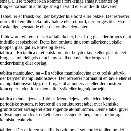
smag. Disse tabletter kan komme i forskellige smagsvarianter og
bruges normalt til at tilføje smag til vand eller andre drikkevarer.
Tableu er et fransk ord, der betyder lille bord eller bakke. Det refererer
normalt til en lille dekorativ bakke eller et bord, der bruges til at vise
forskellige genstande eller dekorative elementer.
Tableware refererer til sæt af tallerkener, bestik og glas, der bruges til at
indstille et spisebord. Dette kan omfatte ting som tallerkener, skåle,
kopper, glas, gafler, knive og skeer.
tablica – En tablica er et polsk ord, der betyder tavle eller plakat. Det
bruges almindeligvis til at henvise til en tavle, der bruges til
undervisning eller opslag.
tablica manipulacyjna – En tablica manipulacyjna er et polsk udtryk,
der betyder manipulationstavle. Det refererer normalt til en tavle eller et
manipulationsværktøj, der bruges til at undervise eller demonstrere
koncepter inden for matematik, fysik eller ingeniørarbejde.
tablica mendelejewa – Tablica Mendelejewa, eller Mendelejevs
periodiske system, refererer til en struktureret tabel over kemiske
grundstoffer arrangeret efter stigende atomnummer. Denne tabel giver
oplysninger om hver enkelt elements egenskaber, atomstruktur og
kemiske reaktivitet.
tabller – Der er ingen specifik betydning af søgeordet tabller, og det