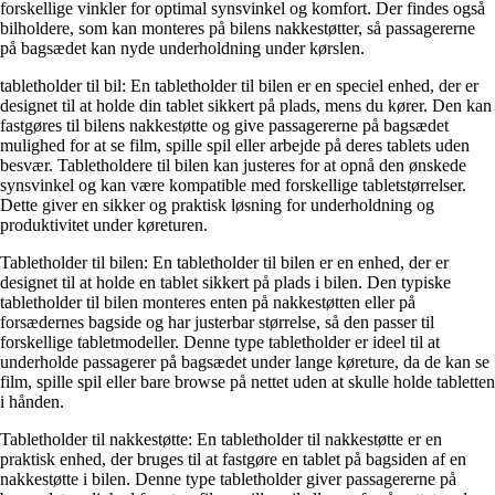
forskellige vinkler for optimal synsvinkel og komfort. Der findes også
bilholdere, som kan monteres på bilens nakkestøtter, så passagererne
på bagsædet kan nyde underholdning under kørslen.
tabletholder til bil: En tabletholder til bilen er en speciel enhed, der er
designet til at holde din tablet sikkert på plads, mens du kører. Den kan
fastgøres til bilens nakkestøtte og give passagererne på bagsædet
mulighed for at se film, spille spil eller arbejde på deres tablets uden
besvær. Tabletholdere til bilen kan justeres for at opnå den ønskede
synsvinkel og kan være kompatible med forskellige tabletstørrelser.
Dette giver en sikker og praktisk løsning for underholdning og
produktivitet under køreturen.
Tabletholder til bilen: En tabletholder til bilen er en enhed, der er
designet til at holde en tablet sikkert på plads i bilen. Den typiske
tabletholder til bilen monteres enten på nakkestøtten eller på
forsædernes bagside og har justerbar størrelse, så den passer til
forskellige tabletmodeller. Denne type tabletholder er ideel til at
underholde passagerer på bagsædet under lange køreture, da de kan se
film, spille spil eller bare browse på nettet uden at skulle holde tabletten
i hånden.
Tabletholder til nakkestøtte: En tabletholder til nakkestøtte er en
praktisk enhed, der bruges til at fastgøre en tablet på bagsiden af en
nakkestøtte i bilen. Denne type tabletholder giver passagererne på