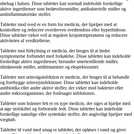
ubehag i halsen. Disse tabletter kan normalt indeholde forskellige
aktive ingredienser som bedøvelsesmidler, antibakterielle midler og
antiinflammatoriske stoffer.
Tabletter mod sved er en form for medicin, der hjælper med at
kontrollere og reducere overdreven svedtendens eller hyperhidrose.
Disse tabletter virker ved at regulere kropstemperaturen og reducere
aktiviteten af svedkirtlerne.
Tabletter mot förkylning er medicin, der bruges til at lindre
symptomerne forbundet med forkølelse. Disse tabletter kan indeholde
forskellige aktive ingredienser, herunder smertestillende midler,
slimløsende midler, antihistaminer og ekspektoranter.
Tabletter mot urinvägsinfektion er medicin, der bruges til at behandle
og forebygge urinvejsinfektioner. Disse tabletter kan indeholde
antibiotika eller andre aktive stoffer, der virker mod bakterier eller
andre mikroorganismer, der forårsager infektionen.
Tabletter som bränner fett er en type medicin, der siges at hjælpe med
at øge stofskiftet og forbrænde fedt. Disse tabletter kan indeholde
forskellige naturlige eller syntetiske stoffer, der angiveligt hjælper med
vægttab.
Tabletter til vand med smag er tabletter, der opløses i vand og giver