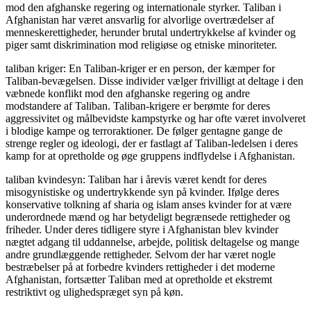
mod den afghanske regering og internationale styrker. Taliban i
Afghanistan har været ansvarlig for alvorlige overtrædelser af
menneskerettigheder, herunder brutal undertrykkelse af kvinder og
piger samt diskrimination mod religiøse og etniske minoriteter.
taliban kriger: En Taliban-kriger er en person, der kæmper for
Taliban-bevægelsen. Disse individer vælger frivilligt at deltage i den
væbnede konflikt mod den afghanske regering og andre
modstandere af Taliban. Taliban-krigere er berømte for deres
aggressivitet og målbevidste kampstyrke og har ofte været involveret
i blodige kampe og terroraktioner. De følger gentagne gange de
strenge regler og ideologi, der er fastlagt af Taliban-ledelsen i deres
kamp for at opretholde og øge gruppens indflydelse i Afghanistan.
taliban kvindesyn: Taliban har i årevis været kendt for deres
misogynistiske og undertrykkende syn på kvinder. Ifølge deres
konservative tolkning af sharia og islam anses kvinder for at være
underordnede mænd og har betydeligt begrænsede rettigheder og
friheder. Under deres tidligere styre i Afghanistan blev kvinder
nægtet adgang til uddannelse, arbejde, politisk deltagelse og mange
andre grundlæggende rettigheder. Selvom der har været nogle
bestræbelser på at forbedre kvinders rettigheder i det moderne
Afghanistan, fortsætter Taliban med at opretholde et ekstremt
restriktivt og ulighedspræget syn på køn.