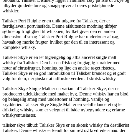
Skotland. Talisker Distillery ligger i Hammer Bay på Isle of Skye og
tilbyder guidede ture og smagsprøver af deres prisbelønnede
whiskier.
Talisker Port Ruighe er en unik udgave fra Talisker, der er
færdiglavet i portvinsfade. Denne afsluttende modning tilføjer
sødme og frugtighed til whiskien, hvilket giver den en anden
dimension af smag. Talisker Port Ruighe har undertoner af røg,
havsalt og mørke frugter, hvilket gør den til en interessant og
kompleks whisky.
Talisker Skye er en let tilgængelig og afbalanceret single malt
whisky fra Talisker. Den har en frisk og frugtagtig karakter med
noter af citrusfrugter, honning og lige en anelse røget risteteg.
Talisker Skye er en god introduktion til Talisker brandet og et godt
valg for dem, der ønsker at udforske verden af ​​skotsk whisky.
Talisker Skye Single Malt er en variant af Talisker Skye, der er
produceret udelukkende med maltet byg. Denne whisky har en blød
og behagelig smag med undertoner af honning, vanilje og
krydderier. Talisker Skye Single Malt er en velafbalanceret og let
drikkelig whisky, som er velegnet til både nybegyndere og erfarne
whiskyentusiaster.
talisker skye tilbud: Talisker Skye er en skotsk whisky fra destilleriet
Talisker. Denne whisky er kendt for sin røg og krydrede smag, der