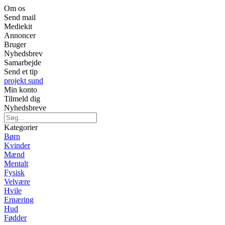
Om os
Send mail
Mediekit
Annoncer
Bruger
Nyhedsbrev
Samarbejde
Send et tip
projekt sund
Min konto
Tilmeld dig
Nyhedsbreve
Kategorier
Børn
Kvinder
Mænd
Mentalt
Fysisk
Velvære
Hvile
Ernæring
Hud
Fødder