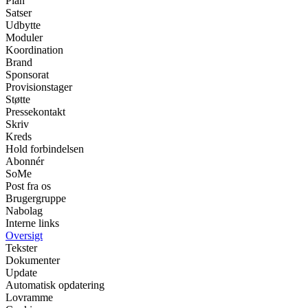
Plan
Satser
Udbytte
Moduler
Koordination
Brand
Sponsorat
Provisionstager
Støtte
Pressekontakt
Skriv
Kreds
Hold forbindelsen
Abonnér
SoMe
Post fra os
Brugergruppe
Nabolag
Interne links
Oversigt
Tekster
Dokumenter
Update
Automatisk opdatering
Lovramme