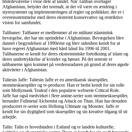
tilstedeværelse i visse dele af landet. Når Taliban overtager
Afghanistan, betyder det normalt, at der vil være en ændring i
styresystemet og implementeringen af regler og politikker, der er i
overensstemmelse med deres ekstremt konservative og restriktive
vision for samfundet.
Talibaner: Talibaner er medlemmer af en militant islamistisk
bevægelse, der har sin oprindelse i Afghanistan. Bevægelsen blev
dannet i begyndelsen af 1990erne og blev sidenhen kendt for at
have regeret Afghanistan med hård hånd fra 1996 til 2001.
Talibanerne er kendt for deres ekstremistiske fortolkning af islam og
deres undertrykkelse af kvinder og bøsser. På det seneste er
talibanerne igen kommet på verdensradaren på grund af deres øgede
aktiviteter i Afghanistan.
Taliesin Jaffe: Taliesin Jaffe er en amerikansk skuespiller,
stemmeskuespiller og tv-producer. Han er bedst kendt for sin rolle
som Mollymauk Tealeaf i den populære webserie Critical Role.
Jaffe har også medvirket i flere anime-serier som stemmeskuespiller,
herunder Fullmetal Alchemist og Attack on Titan. Han har desuden
produceret tv-serier som Hellsing Ultimate og Monster. Jaffe er
kendt for sin dygtighed som skuespiller og sin kreative tilgang til sit
arbejde.
Talin: Talin er hovedstaden i Estland og er landets kulturelle,