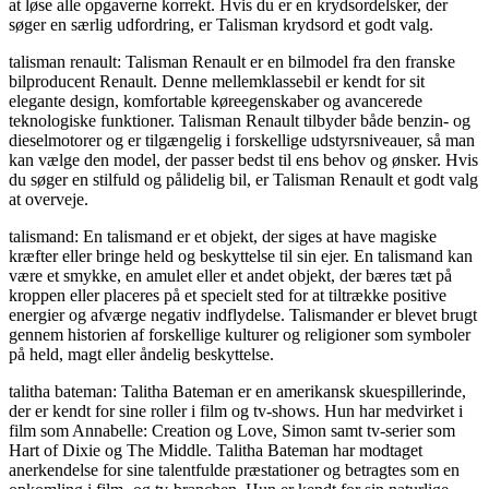
at løse alle opgaverne korrekt. Hvis du er en krydsordelsker, der
søger en særlig udfordring, er Talisman krydsord et godt valg.
talisman renault: Talisman Renault er en bilmodel fra den franske
bilproducent Renault. Denne mellemklassebil er kendt for sit
elegante design, komfortable køreegenskaber og avancerede
teknologiske funktioner. Talisman Renault tilbyder både benzin- og
dieselmotorer og er tilgængelig i forskellige udstyrsniveauer, så man
kan vælge den model, der passer bedst til ens behov og ønsker. Hvis
du søger en stilfuld og pålidelig bil, er Talisman Renault et godt valg
at overveje.
talismand: En talismand er et objekt, der siges at have magiske
kræfter eller bringe held og beskyttelse til sin ejer. En talismand kan
være et smykke, en amulet eller et andet objekt, der bæres tæt på
kroppen eller placeres på et specielt sted for at tiltrække positive
energier og afværge negativ indflydelse. Talismander er blevet brugt
gennem historien af forskellige kulturer og religioner som symboler
på held, magt eller åndelig beskyttelse.
talitha bateman: Talitha Bateman er en amerikansk skuespillerinde,
der er kendt for sine roller i film og tv-shows. Hun har medvirket i
film som Annabelle: Creation og Love, Simon samt tv-serier som
Hart of Dixie og The Middle. Talitha Bateman har modtaget
anerkendelse for sine talentfulde præstationer og betragtes som en