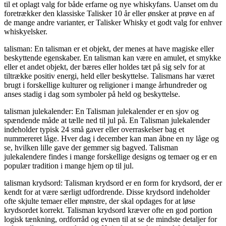
til et oplagt valg for både erfarne og nye whiskyfans. Uanset om du
foretrækker den klassiske Talisker 10 år eller ønsker at prøve en af
de mange andre varianter, er Talisker Whisky et godt valg for enhver
whiskyelsker.
talisman: En talisman er et objekt, der menes at have magiske eller
beskyttende egenskaber. En talisman kan være en amulet, et smykke
eller et andet objekt, der bæres eller holdes tæt på sig selv for at
tiltrække positiv energi, held eller beskyttelse. Talismans har været
brugt i forskellige kulturer og religioner i mange århundreder og
anses stadig i dag som symboler på held og beskyttelse.
talisman julekalender: En Talisman julekalender er en sjov og
spændende måde at tælle ned til jul på. En Talisman julekalender
indeholder typisk 24 små gaver eller overraskelser bag et
nummereret låge. Hver dag i december kan man åbne en ny låge og
se, hvilken lille gave der gemmer sig bagved. Talisman
julekalendere findes i mange forskellige designs og temaer og er en
populær tradition i mange hjem op til jul.
talisman krydsord: Talisman krydsord er en form for krydsord, der er
kendt for at være særligt udfordrende. Disse krydsord indeholder
ofte skjulte temaer eller mønstre, der skal opdages for at løse
krydsordet korrekt. Talisman krydsord kræver ofte en god portion
logisk tænkning, ordforråd og evnen til at se de mindste detaljer for