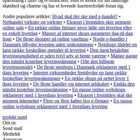
opkomling i film- og tv-branchen. Hun er kendt for sin naturlige
skønhed og charme og har et lovende karriereforløb foran sig.
Andre populære artikler:
Hvad skal der ske med e-handel?
•
Nethandel vækster og vækster
•
Eksport i fremtiden sker gennem
online salg
•
En række online firmaer giver løfte om levering efter
en enkelt hverdag
•
Masser af internet shops garanterer dag-til-dag
fragt
•
De fleste shopper på online varehuse
•
Nogle e-handler i
Danmark tilbyder levering uden omkostninger
•
Netshops tildeler en
lang række forskellige metoder til levering
•
Den mest betalelige
leveringsmulighed er uden tvivl selv at hente varerne
•
Mange gange
den mindst kostelige leveringsløsning
•
Ofte den billigste
leveringsmodel
•
De fleste netshops i Danmark reklamerer med 1
dags levering
•
Internet virksomheder frembyder en lang række
forskellige leveringsløsninger
•
En række shops på nettet lover 1
dags levering
•
De fleste handler via internet selskaber
•
Endda den
mindst kostelige leveringsløsning
•
En masse online webshops
reklamerer med 1 hverdags levering
•
Eksport i fremtiden skal ske
gennem internettet
•
Flere og flere køber hos e-firmaer
•
En masse
online webshops reklamerer med 1 hverdags levering
projekt sund
Om os
Send mail
Mediekit
Annoncer