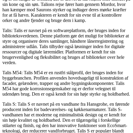
sin kone og sin søn. Talions rejse fører ham gennem Mordor, hvor
han kæmper mod Saurons styrker og indtager deres mørke kræfter
for at få hævn. Karakteren er kendt for sin evne til at kontrollere
orker og andre fjender og bruge dem i kamp.
Talis: Talis er navnet på en softwareplatform, der bruges inden for
biblioteksverdenen. Denne platform gør det muligt for biblioteker at
styre og organisere deres samlinger, håndtere lånerregistrering og
administrere udlån. Talis tilbyder også løsninger inden for digitale
ressourcer og digitale læremidler. Platformen er kendt for sin
brugervenlighed og fleksibilitet og bruges af biblioteker over hele
verden.
Talis M54: Talis M54 er en rustfri stålprofil, der bruges inden for
byggebranchen. Profilen anvendes hovedsageligt til konstruktion af
facader, gelændere, trapper og andre bygningskomponenter. Talis
M54 har gode korrosionsegenskaber og er derfor velegnet til
udendørs brug. Den er også kendt for sin høje styrke og holdbarhed.
Talis S: Talis S er navnet på en vandhane fra Hansgrohe, en førende
producent inden for badeværelses- og køkkenarmaturer. Talis S-
vandhanen har et moderne og minimalistisk design og er kendt for
sin høje kvalitet og holdbarhed. Den er tilgængelig i forskellige
stilarter og finish, og den har innovative funktioner som EcoSmart-
teknologi, der reducerer vandforbruget. Talis S er populær blandt