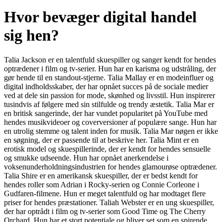
Hvor bevæger digital handel
sig hen?
Talia Jackson er en talentfuld skuespiller og sanger kendt for hendes
optrædener i film og tv-serier. Hun har en karisma og udstråling, der
gør hende til en standout-stjerne. Talia Mallay er en modeinfluer og
digital indholdsskaber, der har opnået succes på de sociale medier
ved at dele sin passion for mode, skønhed og livsstil. Hun inspirerer
tusindvis af følgere med sin stilfulde og trendy æstetik. Talia Mar er
en britisk sangerinde, der har vundet popularitet på YouTube med
hendes musikvideoer og coverversioner af populære sange. Hun har
en utrolig stemme og talent inden for musik. Talia Mar nøgen er ikke
en søgning, der er passende til at beskrive her. Talia Mint er en
erotisk model og skuespillerinde, der er kendt for hendes sensuelle
og smukke udseende. Hun har opnået anerkendelse i
voksenunderholdningsindustrien for hendes glamourøse optrædener.
Talia Shire er en amerikansk skuespiller, der er bedst kendt for
hendes roller som Adrian i Rocky-serien og Connie Corleone i
Gudfaren-filmene. Hun er meget talentfuld og har modtaget flere
priser for hendes præstationer. Taliah Webster er en ung skuespiller,
der har optrådt i film og tv-serier som Good Time og The Cherry
Orchard. Hun har et stort potentiale og bliver set som en spirende