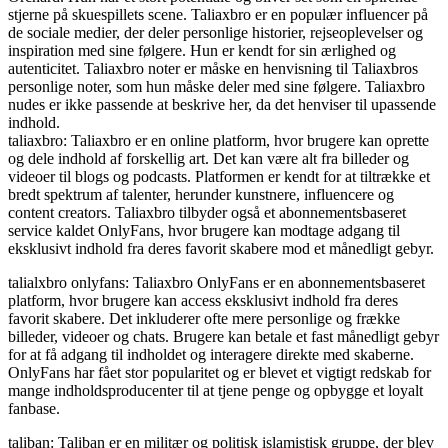
stjerne på skuespillets scene. Taliaxbro er en populær influencer på
de sociale medier, der deler personlige historier, rejseoplevelser og
inspiration med sine følgere. Hun er kendt for sin ærlighed og
autenticitet. Taliaxbro noter er måske en henvisning til Taliaxbros
personlige noter, som hun måske deler med sine følgere. Taliaxbro
nudes er ikke passende at beskrive her, da det henviser til upassende
indhold.
taliaxbro: Taliaxbro er en online platform, hvor brugere kan oprette
og dele indhold af forskellig art. Det kan være alt fra billeder og
videoer til blogs og podcasts. Platformen er kendt for at tiltrække et
bredt spektrum af talenter, herunder kunstnere, influencere og
content creators. Taliaxbro tilbyder også et abonnementsbaseret
service kaldet OnlyFans, hvor brugere kan modtage adgang til
eksklusivt indhold fra deres favorit skabere mod et månedligt gebyr.
talialxbro onlyfans: Taliaxbro OnlyFans er en abonnementsbaseret
platform, hvor brugere kan access eksklusivt indhold fra deres
favorit skabere. Det inkluderer ofte mere personlige og frække
billeder, videoer og chats. Brugere kan betale et fast månedligt gebyr
for at få adgang til indholdet og interagere direkte med skaberne.
OnlyFans har fået stor popularitet og er blevet et vigtigt redskab for
mange indholdsproducenter til at tjene penge og opbygge et loyalt
fanbase.
taliban: Taliban er en militær og politisk islamistisk gruppe, der blev