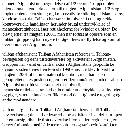
dannet i Afghanistan i begyndelsen af 1990erne. Gruppen blev
internationalt kendt, da de kom til magten i Afghanistan i 1996 og
implementerede en streng og konservativ fortolkning af islamisk lov,
kendt som sharia. Taliban har været involveret i en lang række
kontroversielle handlinger, herunder brutal undertrykkelse af
menneskerettigheder, især rettighederne for kvinder og piger. De
blev fjernet fra magten i 2001, men har fortsat at operere som en
militant gruppe og har i nyere tid øget deres indflydelse og kontrol
over områder i Afghanistan.
taliban afghanistan: Taliban Afghanistan refererer til Taliban-
bevægelsen og dens tilstedeværelse og aktiviteter i Afghanistan.
Gruppen har været en central aktør i Afghanistans geopolitiske
dynamik siden deres fremkomst i 1990erne. De blev forvist fra
magten i 2001 af en international koalition, men har siden
genoprettet deres position og erobret flere områder i landet. Taliban
Afghanistan er blevet associeret med alvorlig
menneskerettighedskrænkelse, herunder undertrykkelse af kvinder
og piger, samt væbnede konflikter mod den afghanske regering og
andre modstandere.
taliban i afghanistan: Taliban i Afghanistan henviser til Taliban-
bevægelsen og dens tilstedeværelse og aktiviteter i landet. Gruppen
har en omsiggribende tilstedeværelse i forskellige regioner og er
blevet forbundet med både terroraktioner og væbnede konflikter