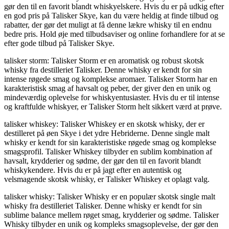
gør den til en favorit blandt whiskyelskere. Hvis du er på udkig efter
en god pris på Talisker Skye, kan du være heldig at finde tilbud og
rabatter, der gør det muligt at få denne lækre whisky til en endnu
bedre pris. Hold øje med tilbudsaviser og online forhandlere for at se
efter gode tilbud på Talisker Skye.
talisker storm: Talisker Storm er en aromatisk og robust skotsk
whisky fra destilleriet Talisker. Denne whisky er kendt for sin
intense røgede smag og komplekse aromaer. Talisker Storm har en
karakteristisk smag af havsalt og peber, der giver den en unik og
mindeværdig oplevelse for whiskyentusiaster. Hvis du er til intense
og kraftfulde whiskyer, er Talisker Storm helt sikkert værd at prøve.
talisker whiskey: Talisker Whiskey er en skotsk whisky, der er
destilleret på øen Skye i det ydre Hebriderne. Denne single malt
whisky er kendt for sin karakteristiske røgede smag og komplekse
smagsprofil. Talisker Whiskey tilbyder en sublim kombination af
havsalt, krydderier og sødme, der gør den til en favorit blandt
whiskykendere. Hvis du er på jagt efter en autentisk og
velsmagende skotsk whisky, er Talisker Whiskey et oplagt valg.
talisker whisky: Talisker Whisky er en populær skotsk single malt
whisky fra destilleriet Talisker. Denne whisky er kendt for sin
sublime balance mellem røget smag, krydderier og sødme. Talisker
Whisky tilbyder en unik og kompleks smagsoplevelse, der gør den