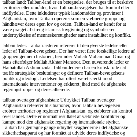
taliban land: Taliban-land er en betegnelse, der bruges til at beskrive
territorier eller områder, hvor Taliban-bevægelsen har kontrol eller
indflydelse. Dette inkluderer typisk landområder og provinser i
Afghanistan, hvor Taliban opererer som en væbnede gruppe og
håndhæver deres egen lov og orden. Taliban-land er kendt for at
være præget af streng islamisk lovgivning og symboliserer
undertrykkelse af menneskerettigheder samt instabilitet og konflikt.
taliban leder: Taliban-lederen refererer til den øverste ledelse eller
leder af Taliban-bevægelsen. Der har været flere forskellige ledere af
gruppen gennem historien, herunder Mullah Mohammad Omar og
hans efterfølger Mullah Akhtar Mansoor. Den nuværende leder er
Haibatullah Akhundzada. Taliban-lederen har en kritisk rolle i at
træffe strategiske beslutninger og definere Taliban-bevægelsens
politik og ideologi. Ledelsen har oftest været stærkt imod
internationale interventioner og erklæret jihad mod de afghanske
regeringstropper og deres allierede.
taliban overtager afghanistan: Udtrykket Taliban overtager
Afghanistan refererer til situationer, hvor Taliban-bevægelsen
erobrer territorier og regioner i Afghanistan, og etablerer sin kontrol
over landet. Dette er normalt resultatet af væbnede konflikter og
kampe mod den afghanske regering og internationale styrker.
Taliban har gentagne gange udnyttet svaghederne i det afghanske
sikkerhedsapparat og har formået at udvide deres indflydelse og