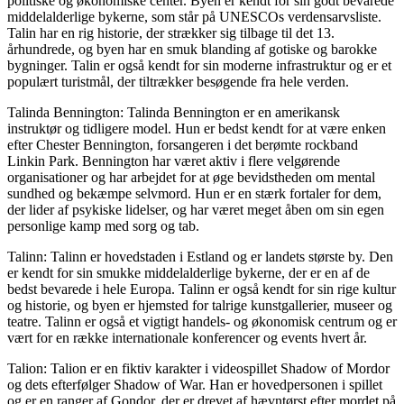
politiske og økonomiske center. Byen er kendt for sin godt bevarede
middelalderlige bykerne, som står på UNESCOs verdensarvsliste.
Talin har en rig historie, der strækker sig tilbage til det 13.
århundrede, og byen har en smuk blanding af gotiske og barokke
bygninger. Talin er også kendt for sin moderne infrastruktur og er et
populært turistmål, der tiltrækker besøgende fra hele verden.
Talinda Bennington: Talinda Bennington er en amerikansk
instruktør og tidligere model. Hun er bedst kendt for at være enken
efter Chester Bennington, forsangeren i det berømte rockband
Linkin Park. Bennington har været aktiv i flere velgørende
organisationer og har arbejdet for at øge bevidstheden om mental
sundhed og bekæmpe selvmord. Hun er en stærk fortaler for dem,
der lider af psykiske lidelser, og har været meget åben om sin egen
personlige kamp med sorg og tab.
Talinn: Talinn er hovedstaden i Estland og er landets største by. Den
er kendt for sin smukke middelalderlige bykerne, der er en af ​​de
bedst bevarede i hele Europa. Talinn er også kendt for sin rige kultur
og historie, og byen er hjemsted for talrige kunstgallerier, museer og
teatre. Talinn er også et vigtigt handels- og økonomisk centrum og er
vært for en række internationale konferencer og events hvert år.
Talion: Talion er en fiktiv karakter i videospillet Shadow of Mordor
og dets efterfølger Shadow of War. Han er hovedpersonen i spillet
og er en ranger af Gondor, der er drevet af hævntørst efter mordet på