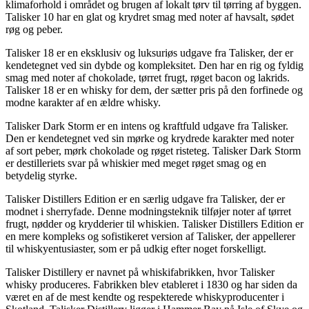
klimaforhold i området og brugen af ​​lokalt tørv til tørring af byggen.
Talisker 10 har en glat og krydret smag med noter af havsalt, sødet
røg og peber.
Talisker 18 er en eksklusiv og luksuriøs udgave fra Talisker, der er
kendetegnet ved sin dybde og kompleksitet. Den har en rig og fyldig
smag med noter af chokolade, tørret frugt, røget bacon og lakrids.
Talisker 18 er en whisky for dem, der sætter pris på den forfinede og
modne karakter af en ældre whisky.
Talisker Dark Storm er en intens og kraftfuld udgave fra Talisker.
Den er kendetegnet ved sin mørke og krydrede karakter med noter
af sort peber, mørk chokolade og røget risteteg. Talisker Dark Storm
er destilleriets svar på whiskier med meget røget smag og en
betydelig styrke.
Talisker Distillers Edition er en særlig udgave fra Talisker, der er
modnet i sherryfade. Denne modningsteknik tilføjer noter af tørret
frugt, nødder og krydderier til whiskien. Talisker Distillers Edition er
en mere kompleks og sofistikeret version af Talisker, der appellerer
til whiskyentusiaster, som er på udkig efter noget forskelligt.
Talisker Distillery er navnet på whiskifabrikken, hvor Talisker
whisky produceres. Fabrikken blev etableret i 1830 og har siden da
været en af ​​de mest kendte og respekterede whiskyproducenter i