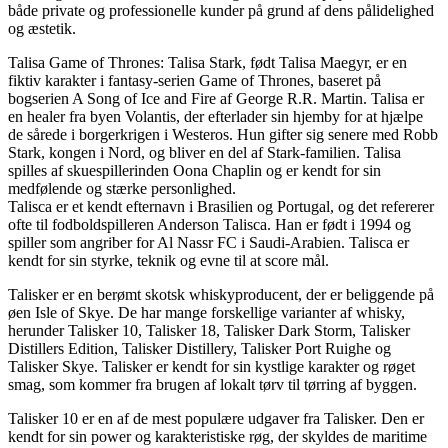
både private og professionelle kunder på grund af dens pålidelighed
og æstetik.
Talisa Game of Thrones: Talisa Stark, født Talisa Maegyr, er en
fiktiv karakter i fantasy-serien Game of Thrones, baseret på
bogserien A Song of Ice and Fire af George R.R. Martin. Talisa er
en healer fra byen Volantis, der efterlader sin hjemby for at hjælpe
de sårede i borgerkrigen i Westeros. Hun gifter sig senere med Robb
Stark, kongen i Nord, og bliver en del af Stark-familien. Talisa
spilles af skuespillerinden Oona Chaplin og er kendt for sin
medfølende og stærke personlighed.
Talisca er et kendt efternavn i Brasilien og Portugal, og det refererer
ofte til fodboldspilleren Anderson Talisca. Han er født i 1994 og
spiller som angriber for Al Nassr FC i Saudi-Arabien. Talisca er
kendt for sin styrke, teknik og evne til at score mål.
Talisker er en berømt skotsk whiskyproducent, der er beliggende på
øen Isle of Skye. De har mange forskellige varianter af whisky,
herunder Talisker 10, Talisker 18, Talisker Dark Storm, Talisker
Distillers Edition, Talisker Distillery, Talisker Port Ruighe og
Talisker Skye. Talisker er kendt for sin kystlige karakter og røget
smag, som kommer fra brugen af ​​lokalt tørv til tørring af byggen.
Talisker 10 er en af ​​de mest populære udgaver fra Talisker. Den er
kendt for sin power og karakteristiske røg, der skyldes de maritime