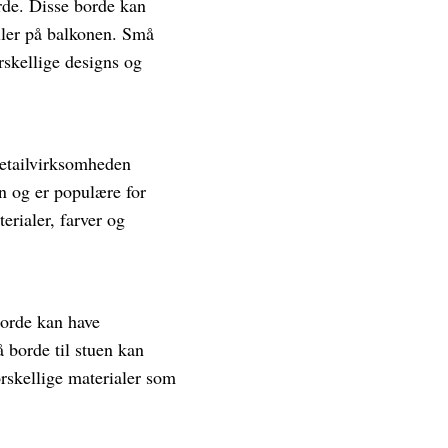
rde. Disse borde kan
eller på balkonen. Små
rskellige designs og
detailvirksomheden
n og er populære for
erialer, farver og
 borde kan have
å borde til stuen kan
forskellige materialer som