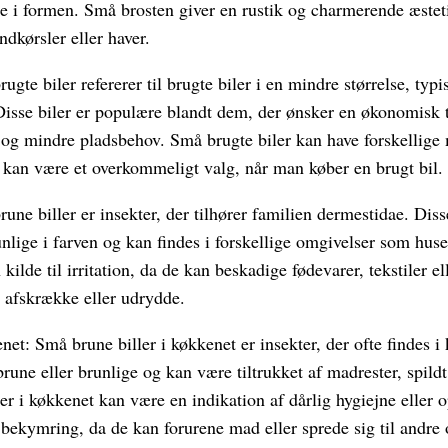
de i formen. Små brosten giver en rustik og charmerende æstet
ndkørsler eller haver.
gte biler refererer til brugte biler i en mindre størrelse, typ
Disse biler er populære blandt dem, der ønsker en økonomisk
 og mindre pladsbehov. Små brugte biler kan have forskellige
 kan være et overkommeligt valg, når man køber en brugt bil.
une biller er insekter, der tilhører familien dermestidae. Disse
runlige i farven og kan findes i forskellige omgivelser som huse
kilde til irritation, da de kan beskadige fødevarer, tekstiler e
 afskrække eller udrydde.
net: Små brune biller i køkkenet er insekter, der ofte findes i
rune eller brunlige og kan være tiltrukket af madrester, spildt
r i køkkenet kan være en indikation af dårlig hygiejne eller 
l bekymring, da de kan forurene mad eller sprede sig til andr