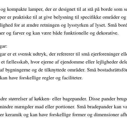
g kompakte lamper, der er designet til at stå på borde som s
per er praktiske til at give belysning til specifikke områder og
lighed for at ændre retningen og lysstyrken af ​​lyset. Små bor
mer og farver og kan være både funktionelle og dekorative.
gar:
ar er et svensk udtryk, der refererer til små ejerforeninger ell
et fællesskab, hvor ejerne af ejendomme eller lejligheder dele
 af bygningerne og de tilknyttede områder. Små bostadsrättsför
 kan have forskellige regler og faciliteter.
re størrelser af køkken- eller bagepander. Disse pander bruge
mindre mængder mad eller portioner. Små bradepander kan vær
ler keramik og kan have forskellige former og dimensioner af