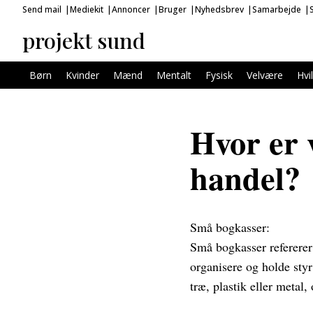
Send mail
Mediekit
Annoncer
Bruger
Nyhedsbrev
Samarbejde
projekt sund
Børn
Kvinder
Mænd
Mentalt
Fysisk
Velvære
Hvi
Hvor er 
handel?
Små bogkasser:
Små bogkasser refererer t
organisere og holde sty
træ, plastik eller metal