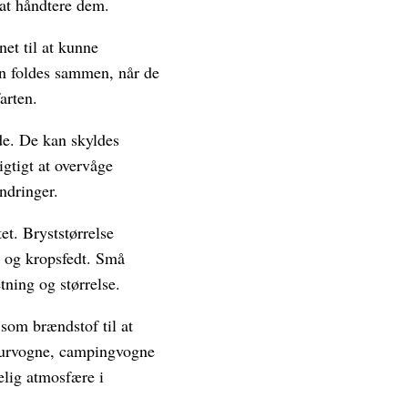
at håndtere dem.
net til at kunne
an foldes sammen, når de
arten.
de. De kan skyldes
igtigt at overvåge
ndringer.
et. Bryststørrelse
er og kropsfedt. Små
ning og størrelse.
om brændstof til at
skurvogne, campingvogne
elig atmosfære i