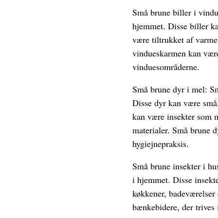
Små brune biller i vind
hjemmet. Disse biller k
være tiltrukket af varme
vindueskarmen kan være 
vinduesområderne.
Små brune dyr i mel: Sm
Disse dyr kan være små, 
kan være insekter som me
materialer. Små brune dy
hygiejnepraksis.
Små brune insekter i hus
i hjemmet. Disse insekt
køkkener, badeværelser 
bænkebidere, der trives 