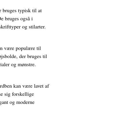
 bruges typisk til at
De bruges også i
rifttyper og stilarter.
an være populære til
jsbolde, der bruges til
rialer og mønstre.
ordben kan være lavet af
e sig forskellige
egant og moderne