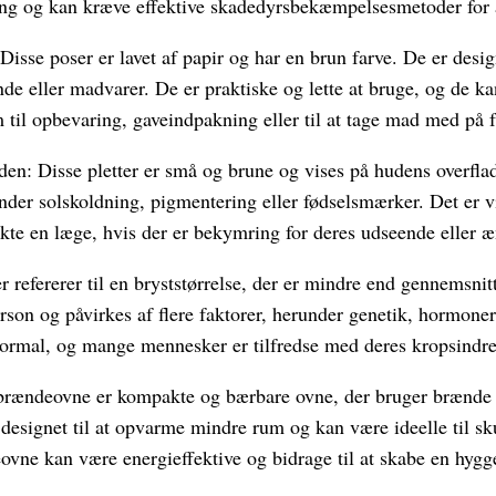
ing og kan kræve effektive skadedyrsbekæmpelsesmetoder for 
isse poser er lavet af papir og har en brun farve. De er desig
de eller madvarer. De er praktiske og lette at bruge, og de k
 til opbevaring, gaveindpakning eller til at tage mad med på f
den: Disse pletter er små og brune og vises på hudens overfla
under solskoldning, pigmentering eller fødselsmærker. Det er v
kte en læge, hvis der er bekymring for deres udseende eller æ
 refererer til en bryststørrelse, der er mindre end gennemsnitt
person og påvirkes af flere faktorer, herunder genetik, hormon
 normal, og mange mennesker er tilfredse med deres kropsindret
ændeovne er kompakte og bærbare ovne, der bruger brænde s
designet til at opvarme mindre rum og kan være ideelle til 
ovne kan være energieffektive og bidrage til at skabe en hygg