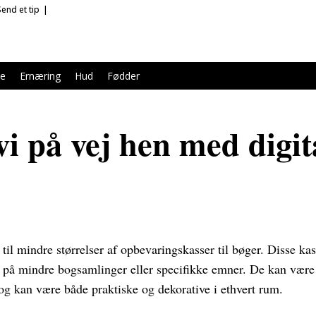
Send et tip
le
Ernæring
Hud
Fødder
vi på vej hen med digit
il mindre størrelser af opbevaringskasser til bøger. Disse kass
r på mindre bogsamlinger eller specifikke emner. De kan være 
, og kan være både praktiske og dekorative i ethvert rum.