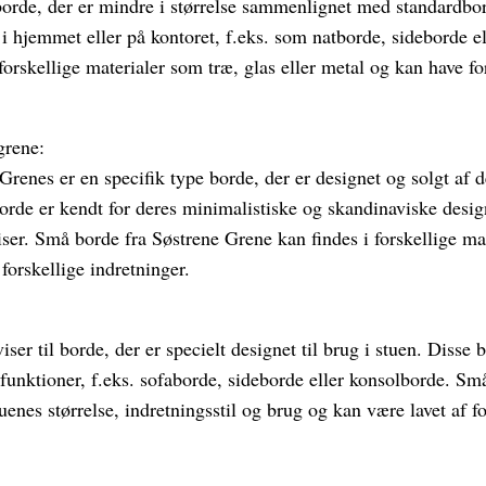
 borde, der er mindre i størrelse sammenlignet med standardbo
 i hjemmet eller på kontoret, f.eks. som natborde, sideborde 
forskellige materialer som træ, glas eller metal og kan have fo
grene:
renes er en specifik type borde, der er designet og solgt af 
orde er kendt for deres minimalistiske og skandinaviske desig
er. Små borde fra Søstrene Grene kan findes i forskellige mat
 forskellige indretninger.
ser til borde, der er specielt designet til brug i stuen. Disse
g funktioner, f.eks. sofaborde, sideborde eller konsolborde. Sm
tuenes størrelse, indretningsstil og brug og kan være lavet af 