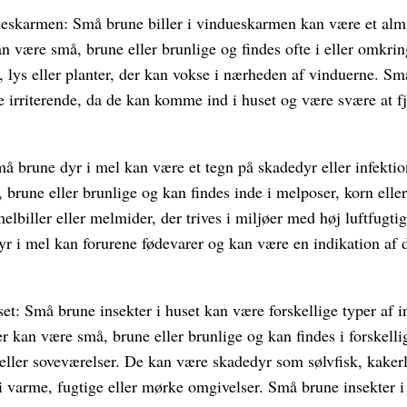
ueskarmen: Små brune biller i vindueskarmen kan være et alm
an være små, brune eller brunlige og findes ofte i eller omkr
, lys eller planter, der kan vokse i nærheden af vinduerne. Små
irriterende, da de kan komme ind i huset og være svære at fj
å brune dyr i mel kan være et tegn på skadedyr eller infektio
brune eller brunlige og kan findes inde i melposer, korn elle
lbiller eller melmider, der trives i miljøer med høj luftfugt
r i mel kan forurene fødevarer og kan være en indikation af d
et: Små brune insekter i huset kan være forskellige typer af i
er kan være små, brune eller brunlige og kan findes i forskel
eller soveværelser. De kan være skadedyr som sølvfisk, kakerl
i varme, fugtige eller mørke omgivelser. Små brune insekter i