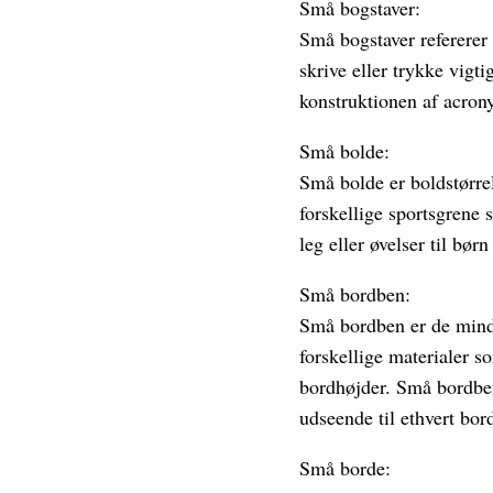
Små bogstaver:
Små bogstaver refererer 
skrive eller trykke vigt
konstruktionen af acronym
Små bolde:
Små bolde er boldstørrel
forskellige sportsgrene 
leg eller øvelser til bør
Små bordben:
Små bordben er de mindre
forskellige materialer so
bordhøjder. Små bordben
udseende til ethvert bor
Små borde: