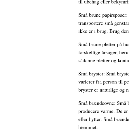
til ubehag eller bekymr
Små brune papirsposer: D
transportere små genstan
ikke er i brug. Brug dem
Små brune pletter på hu
forskellige årsager, her
sådanne pletter og konta
Små bryster: Små bryster
varierer fra person til 
bryster er naturlige og
Små brændeovne: Små br
producere varme. De er 
eller hytter. Små brænde
hjemmet.