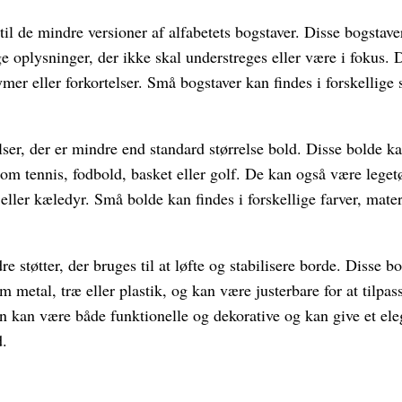
til de mindre versioner af alfabetets bogstaver. Disse bogstaver
ige oplysninger, der ikke skal understreges eller være i fokus. 
er eller forkortelser. Små bogstaver kan findes i forskellige sk
ser, der er mindre end standard størrelse bold. Disse bolde k
som tennis, fodbold, basket eller golf. De kan også være legetø
n eller kæledyr. Små bolde kan findes i forskellige farver, mate
 støtter, der bruges til at løfte og stabilisere borde. Disse b
m metal, træ eller plastik, og kan være justerbare for at tilpass
 kan være både funktionelle og dekorative og kan give et el
d.