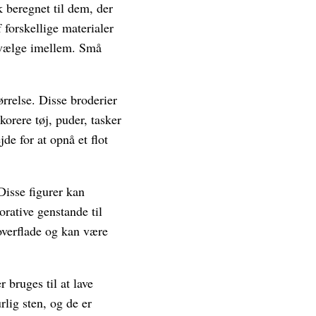
sk beregnet til dem, der
 forskellige materialer
at vælge imellem. Små
rrelse. Disse broderier
korere tøj, puder, tasker
de for at opnå et flot
Disse figurer kan
rative genstande til
overflade og kan være
 bruges til at lave
rlig sten, og de er