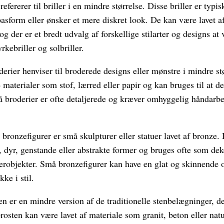
refererer til briller i en mindre størrelse. Disse briller er typi
asform eller ønsker et mere diskret look. De kan være lavet af
 og der er et bredt udvalg af forskellige stilarter og designs 
rkebriller og solbriller.
rier henviser til broderede designs eller mønstre i mindre stø
 materialer som stof, lærred eller papir og kan bruges til at de
må broderier er ofte detaljerede og kræver omhyggelig håndarbej
ronzefigurer er små skulpturer eller statuer lavet af bronze. 
dyr, genstande eller abstrakte former og bruges ofte som deko
robjekter. Små bronzefigurer kan have en glat og skinnende 
ke i stil.
 er en mindre version af de traditionelle stenbelægninger, der
brosten kan være lavet af materiale som granit, beton eller natu