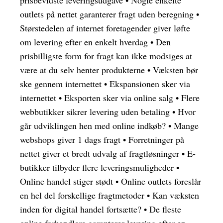
prisbevidste leveringsudgave
•
Nogle enkelte
outlets på nettet garanterer fragt uden beregning
•
Størstedelen af internet foretagender giver løfte
om levering efter en enkelt hverdag
•
Den
prisbilligste form for fragt kan ikke modsiges at
være at du selv henter produkterne
•
Væksten bør
ske gennem internettet
•
Ekspansionen sker via
internettet
•
Eksporten sker via online salg
•
Flere
webbutikker sikrer levering uden betaling
•
Hvor
går udviklingen hen med online indkøb?
•
Mange
webshops giver 1 dags fragt
•
Forretninger på
nettet giver et bredt udvalg af fragtløsninger
•
E-
butikker tilbyder flere leveringsmuligheder
•
Online handel stiger stødt
•
Online outlets foreslår
en hel del forskellige fragtmetoder
•
Kan væksten
inden for digital handel fortsætte?
•
De fleste