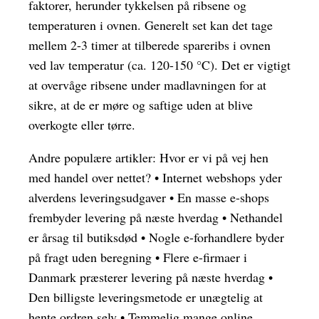
faktorer, herunder tykkelsen på ribsene og
temperaturen i ovnen. Generelt set kan det tage
mellem 2-3 timer at tilberede spareribs i ovnen
ved lav temperatur (ca. 120-150 °C). Det er vigtigt
at overvåge ribsene under madlavningen for at
sikre, at de er møre og saftige uden at blive
overkogte eller tørre.
Andre populære artikler:
Hvor er vi på vej hen
med handel over nettet?
•
Internet webshops yder
alverdens leveringsudgaver
•
En masse e-shops
frembyder levering på næste hverdag
•
Nethandel
er årsag til butiksdød
•
Nogle e-forhandlere byder
på fragt uden beregning
•
Flere e-firmaer i
Danmark præsterer levering på næste hverdag
•
Den billigste leveringsmetode er unægtelig at
hente ordren selv
•
Temmelig mange online