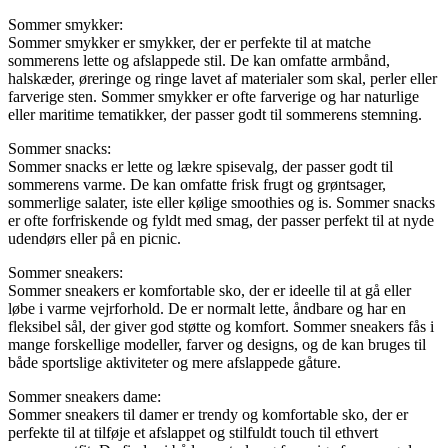
Sommer smykker:
Sommer smykker er smykker, der er perfekte til at matche
sommerens lette og afslappede stil. De kan omfatte armbånd,
halskæder, øreringe og ringe lavet af materialer som skal, perler eller
farverige sten. Sommer smykker er ofte farverige og har naturlige
eller maritime tematikker, der passer godt til sommerens stemning.
Sommer snacks:
Sommer snacks er lette og lækre spisevalg, der passer godt til
sommerens varme. De kan omfatte frisk frugt og grøntsager,
sommerlige salater, iste eller kølige smoothies og is. Sommer snacks
er ofte forfriskende og fyldt med smag, der passer perfekt til at nyde
udendørs eller på en picnic.
Sommer sneakers:
Sommer sneakers er komfortable sko, der er ideelle til at gå eller
løbe i varme vejrforhold. De er normalt lette, åndbare og har en
fleksibel sål, der giver god støtte og komfort. Sommer sneakers fås i
mange forskellige modeller, farver og designs, og de kan bruges til
både sportslige aktiviteter og mere afslappede gåture.
Sommer sneakers dame:
Sommer sneakers til damer er trendy og komfortable sko, der er
perfekte til at tilføje et afslappet og stilfuldt touch til ethvert