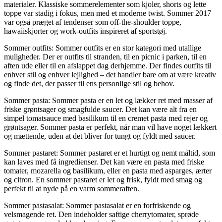
materialer. Klassiske sommerelementer som kjoler, shorts og lette
toppe var stadig i fokus, men med et moderne twist. Sommer 2017
var også præget af tendenser som off-the-shoulder toppe,
hawaiiskjorter og work-outfits inspireret af sportstøj.
Sommer outfits: Sommer outfits er en stor kategori med utallige
muligheder. Der er outfits til stranden, til en picnic i parken, til en
aften ude eller til en afslappet dag derhjemme. Der findes outfits til
enhver stil og enhver lejlighed – det handler bare om at være kreativ
og finde det, der passer til ens personlige stil og behov.
Sommer pasta: Sommer pasta er en let og lækker ret med masser af
friske grøntsager og smagfulde saucer. Det kan være alt fra en
simpel tomatsauce med basilikum til en cremet pasta med rejer og
grøntsager. Sommer pasta er perfekt, når man vil have noget lækkert
og mættende, uden at det bliver for tungt og fyldt med saucer.
Sommer pastaret: Sommer pastaret er et hurtigt og nemt måltid, som
kan laves med få ingredienser. Det kan være en pasta med friske
tomater, mozarella og basilikum, eller en pasta med asparges, ærter
og citron. En sommer pastaret er let og frisk, fyldt med smag og
perfekt til at nyde på en varm sommeraften.
Sommer pastasalat: Sommer pastasalat er en forfriskende og
velsmagende ret. Den indeholder saftige cherrytomater, sprøde