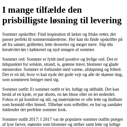
I mange tilfælde den
prisbilligste løsning til levering
Sommer opskrifter: Find inspiration til lækre og friske retter, der
passer perfekt til sommermånederne. Her kan du finde opskrifter på
alt fra salater, grillretter, lette desserter og meget mere. Slip din
kreativitet løs i køkkenet og nyd smagen af sommer.
Sommer ord: Sommer er fyldt med positive og livlige ord. Det er
tidspunktet for solskin, strand, is, grønne træer, blomster og glade
mennesker. Sommer er forbundet med varme, afslapning og frihed.
Det er en tid, hvor vi kan nyde det gode vejr og alle de skønne ting,
som sommeren bringer med sig.
Sommer outfit: Et sommer outfit er let, luftigt og stilfuldt. Det kan
bestå af en kjole, et par shorts, en løs bluse eller en let nederdel.
Fokus er på komfort og stil, og materialerne er ofte lette og åndbare
som bomuld eller linned. Tilbehør som solbriller, en hat og sandaler
fuldender det perfekte sommer look.
Sommer outfit 2017: I 2017 var de populære sommer outfits præget
af lyse farver, mønstre som blomster og striber samt lette og luftige