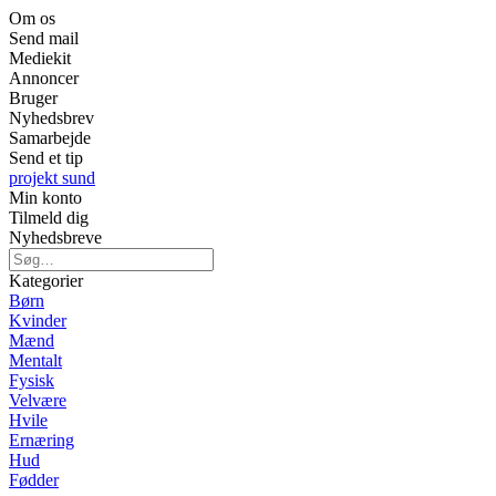
Om os
Send mail
Mediekit
Annoncer
Bruger
Nyhedsbrev
Samarbejde
Send et tip
projekt sund
Min konto
Tilmeld dig
Nyhedsbreve
Kategorier
Børn
Kvinder
Mænd
Mentalt
Fysisk
Velvære
Hvile
Ernæring
Hud
Fødder