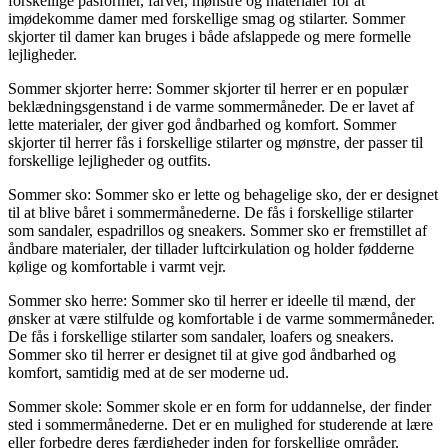
forskellige pasformer, farver, mønstre og materialer for at
imødekomme damer med forskellige smag og stilarter. Sommer
skjorter til damer kan bruges i både afslappede og mere formelle
lejligheder.
Sommer skjorter herre: Sommer skjorter til herrer er en populær
beklædningsgenstand i de varme sommermåneder. De er lavet af
lette materialer, der giver god åndbarhed og komfort. Sommer
skjorter til herrer fås i forskellige stilarter og mønstre, der passer til
forskellige lejligheder og outfits.
Sommer sko: Sommer sko er lette og behagelige sko, der er designet
til at blive båret i sommermånederne. De fås i forskellige stilarter
som sandaler, espadrillos og sneakers. Sommer sko er fremstillet af
åndbare materialer, der tillader luftcirkulation og holder fødderne
kølige og komfortable i varmt vejr.
Sommer sko herre: Sommer sko til herrer er ideelle til mænd, der
ønsker at være stilfulde og komfortable i de varme sommermåneder.
De fås i forskellige stilarter som sandaler, loafers og sneakers.
Sommer sko til herrer er designet til at give god åndbarhed og
komfort, samtidig med at de ser moderne ud.
Sommer skole: Sommer skole er en form for uddannelse, der finder
sted i sommermånederne. Det er en mulighed for studerende at lære
eller forbedre deres færdigheder inden for forskellige områder.