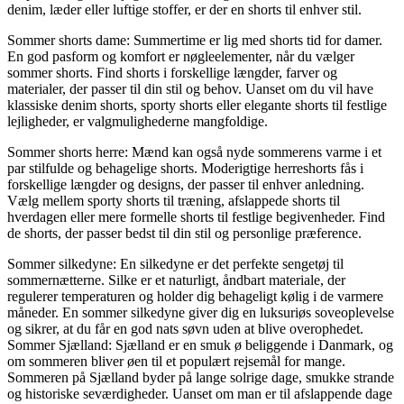
denim, læder eller luftige stoffer, er der en shorts til enhver stil.
Sommer shorts dame: Summertime er lig med shorts tid for damer.
En god pasform og komfort er nøgleelementer, når du vælger
sommer shorts. Find shorts i forskellige længder, farver og
materialer, der passer til din stil og behov. Uanset om du vil have
klassiske denim shorts, sporty shorts eller elegante shorts til festlige
lejligheder, er valgmulighederne mangfoldige.
Sommer shorts herre: Mænd kan også nyde sommerens varme i et
par stilfulde og behagelige shorts. Moderigtige herreshorts fås i
forskellige længder og designs, der passer til enhver anledning.
Vælg mellem sporty shorts til træning, afslappede shorts til
hverdagen eller mere formelle shorts til festlige begivenheder. Find
de shorts, der passer bedst til din stil og personlige præference.
Sommer silkedyne: En silkedyne er det perfekte sengetøj til
sommernætterne. Silke er et naturligt, åndbart materiale, der
regulerer temperaturen og holder dig behageligt kølig i de varmere
måneder. En sommer silkedyne giver dig en luksuriøs soveoplevelse
og sikrer, at du får en god nats søvn uden at blive overophedet.
Sommer Sjælland: Sjælland er en smuk ø beliggende i Danmark, og
om sommeren bliver øen til et populært rejsemål for mange.
Sommeren på Sjælland byder på lange solrige dage, smukke strande
og historiske seværdigheder. Uanset om man er til afslappende dage