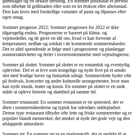
grøntsager og en lækker dressing. En sommer pastasalat er perfekt
som tilbehør til grillmaden eller som en let frokost eller aftensmad.
Den kan laves med forskellige varianter af pasta og tilpasses efter
egen smag.
Sommer prognose 2022: Sommer prognosen for 2022 er ikke
tilgængelig endnu. Prognoserne er baseret på klima- og
vejrmodeller, og de giver en idé om, hvad vi kan forvente af
temperaturer, nedbør og solskin i de kommende sommermåneder.
Det er altid spændende at følge med i prognoserne og planlægge
sommeraktiviteter og ferier i overensstemmelse med vejrudsigterne.
Sommer på slottet: Sommer på slottet er en romantisk og eventyrlig
oplevelse. Det er at leve som kongelige og nyde livet på et smukt
slot med frodige haver og fantastisk udsigt. Sommerslotte byder ofte
på festivals, koncerter og andre kulturelle arrangementer, hvor man
kan nyde musik, teater og kunst. En sommer på slottet er en unik
måde at opleve historie og skønhed på samme tid.
Sommer restaurant: En sommer restaurant er en spisested, der er
åben i sommermånederne og typisk har udendørs siddepladser.
Denne type restaurant tilbyder ofte lette og friske sommerretter og er
populær blandt mennesker, der ønsker at nyde det gode vejr og den
afslappede atmosfære.
Sommer ret: En sommer ret er en madopskrift, der er perfekt til at