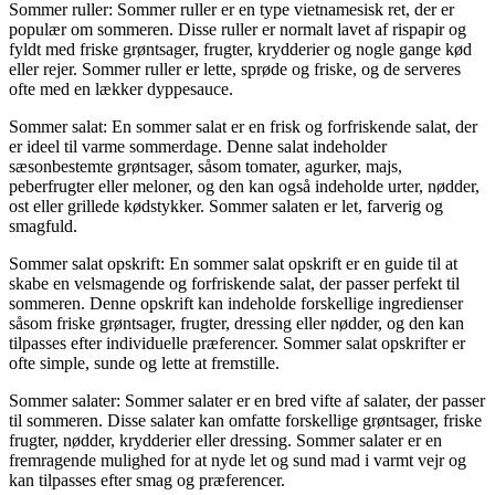
Sommer ruller: Sommer ruller er en type vietnamesisk ret, der er
populær om sommeren. Disse ruller er normalt lavet af rispapir og
fyldt med friske grøntsager, frugter, krydderier og nogle gange kød
eller rejer. Sommer ruller er lette, sprøde og friske, og de serveres
ofte med en lækker dyppesauce.
Sommer salat: En sommer salat er en frisk og forfriskende salat, der
er ideel til varme sommerdage. Denne salat indeholder
sæsonbestemte grøntsager, såsom tomater, agurker, majs,
peberfrugter eller meloner, og den kan også indeholde urter, nødder,
ost eller grillede kødstykker. Sommer salaten er let, farverig og
smagfuld.
Sommer salat opskrift: En sommer salat opskrift er en guide til at
skabe en velsmagende og forfriskende salat, der passer perfekt til
sommeren. Denne opskrift kan indeholde forskellige ingredienser
såsom friske grøntsager, frugter, dressing eller nødder, og den kan
tilpasses efter individuelle præferencer. Sommer salat opskrifter er
ofte simple, sunde og lette at fremstille.
Sommer salater: Sommer salater er en bred vifte af salater, der passer
til sommeren. Disse salater kan omfatte forskellige grøntsager, friske
frugter, nødder, krydderier eller dressing. Sommer salater er en
fremragende mulighed for at nyde let og sund mad i varmt vejr og
kan tilpasses efter smag og præferencer.