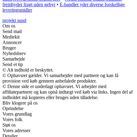
frembyder fragt uden gebyr
•
E-handler yder diverse forskellige
leveringsmidler
projekt sund
Om os
Send mail
Mediekit
Annoncer
Bruger
Nyhedsbrev
Samarbejde
Send et tip
© Alt indhold er beskyttet.
© Ophavsret gælder. Vi samarbejder med partnere og kan få
provision ved køb gennem anbefalede produkter.
© Denne side er underlagt ophavsret. Vi arbejder med
affiliatepartnere og kan opnå indtægt ved køb via links. Ingen del af
indholdet må kopieres eller bruges uden tilladelse.
Bliv klogere på os
Oprindelse
Vores grundlag
Vores folk
Støt os
Vores adresser
Detaljer