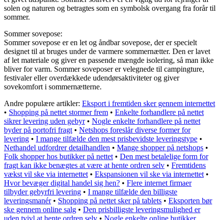
solen og naturen og betragtes som en symbolsk overgang fra forår til
sommer.
Sommer sovepose:
Sommer sovepose er en let og åndbar sovepose, der er specielt
designet til at bruges under de varmere sommernætter. Den er lavet
af let materiale og giver en passende mængde isolering, så man ikke
bliver for varm. Sommer soveposer er velegnede til campingture,
festivaler eller overdækkede udendørsaktiviteter og giver
sovekomfort i sommernætterne.
Andre populære artikler:
Eksport i fremtiden sker gennem internettet
•
Shopping på nettet stormer frem
•
Enkelte forhandlere på nettet
sikrer levering uden gebyr
•
Nogle enkelte forhandlere på nettet
byder på portofri fragt
•
Netshops foreslår diverse former for
levering
•
I mange tilfælde den mest prisbevidste leveringstype
•
Nethandel udfordrer detailhandlen
•
Mange shopper på netshops
•
Folk shopper hos butikker på nettet
•
Den mest betalelige form for
fragt kan ikke benægtes at være at hente ordren selv
•
Fremtidens
vækst vil ske via internettet
•
Ekspansionen vil ske via internettet
•
Hvor bevæger digital handel sig hen?
•
Flere internet firmaer
tilbyder gebyrfri levering
•
I mange tilfælde den billigste
leveringsmanér
•
Shopping på nettet sker på tablets
•
Eksporten bør
ske gennem online salg
•
Den prisbilligste leveringsmulighed er
uden tvivl at hente ordren selv
•
Nogle enkelte online butikker