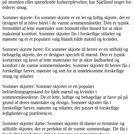
på stranden eller spændende kulturoplevelser, har Sjælland noget for
enhver smag.
Sommer skjorte: En sommer skjorte er en let og luftig skjorte, der er
designet til at blive båret i de varme sommermåneder. Den er typisk
fremstillet af lette materialer som bomuld eller linned for at sikre
maksimal komfort. Sommer skjorter fås i forskellige stilarter og
mønstre og er et populært valg blandt både mænd og kvinder.
Sommer skjorte herre: En sommer skjorte til herrer er en stilfuld og
behagelig skjorte, der er designet specielt til mænd. Den er typisk
kortærmet og lavet af lette materialer for at sikre åndbarhed og
komfort i de varme sommermåneder. Sommer skjorter til herrer fås i
forskellige farver, mønstre og snit for at imødekomme forskellige
smag og stilarter.
Sommer skjorter: Sommer skjorter er en populær
beklædningsgenstand for både mænd og kvinder i
sommermånederne. De er lette, luftige og behagelige at have på på
grund af deres materialer og design. Sommer skjorter fås i
forskellige farver, mønstre og stilarter, der passer til forskellige
lejligheder og præferencer.
Sommer skjorter dame: Sommer skjorter til damer er feminine og
stilfulde skjorter, der er perfekte til de varme sommerdage. De fås i