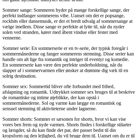
Sommer sange: Sommeren byder på mange forskellige sange, der
perfekt indfanger sommerens vibe. Uanset om det er popsange,
rockhits eller dansemusik, er der et bredt udvalg af sommersange at
vælge imellem. Disse sange er perfekte at lytte til, når du nyder
solen ved stranden, kører med åbent vindue eller fester med
vennerne.
Sommer serie: En sommerserie er en tv-serie, der typisk foregår i
sommermånederne og fanger sommerens stemning. Disse serier kan
handle om alt lige fra romantik og intriger til eventyr og komedie.
En sommerserie kan være den perfekte underholdning, når du
slapper af i sommervarmen eller ønsker at drømme dig væk til en
solrig destination.
Sommer sex: Sommertid bliver ofte forbundet med frihed,
afslapning og romantik. Udtrykket sommer sex bruges til at beskrive
de romantiske og intime øjeblikke, der kan opstå i
sommermånederne. Sol og varme kan lægge en romantisk og
sensuel stemning til aktiviteterne under lagnerne.
Sommer shorts: Sommer er sæsonen for shorts, hvor vi kan vise
vores ben frem og nyde varmen. Shorts findes i forskellige stilarter
og længder, så du kan finde det par, der passer bedst til din
kropsform og den lejlighed, du vil bruge dem til. Uanset om du er til