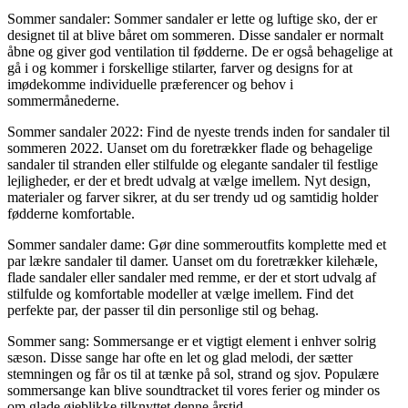
Sommer sandaler: Sommer sandaler er lette og luftige sko, der er
designet til at blive båret om sommeren. Disse sandaler er normalt
åbne og giver god ventilation til fødderne. De er også behagelige at
gå i og kommer i forskellige stilarter, farver og designs for at
imødekomme individuelle præferencer og behov i
sommermånederne.
Sommer sandaler 2022: Find de nyeste trends inden for sandaler til
sommeren 2022. Uanset om du foretrækker flade og behagelige
sandaler til stranden eller stilfulde og elegante sandaler til festlige
lejligheder, er der et bredt udvalg at vælge imellem. Nyt design,
materialer og farver sikrer, at du ser trendy ud og samtidig holder
fødderne komfortable.
Sommer sandaler dame: Gør dine sommeroutfits komplette med et
par lækre sandaler til damer. Uanset om du foretrækker kilehæle,
flade sandaler eller sandaler med remme, er der et stort udvalg af
stilfulde og komfortable modeller at vælge imellem. Find det
perfekte par, der passer til din personlige stil og behag.
Sommer sang: Sommersange er et vigtigt element i enhver solrig
sæson. Disse sange har ofte en let og glad melodi, der sætter
stemningen og får os til at tænke på sol, strand og sjov. Populære
sommersange kan blive soundtracket til vores ferier og minder os
om glade øjeblikke tilknyttet denne årstid.