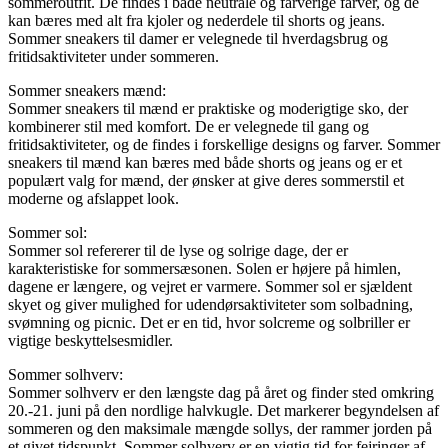
sommeroutfit. De findes i både neutrale og farverige farver, og de
kan bæres med alt fra kjoler og nederdele til shorts og jeans.
Sommer sneakers til damer er velegnede til hverdagsbrug og
fritidsaktiviteter under sommeren.
Sommer sneakers mænd:
Sommer sneakers til mænd er praktiske og moderigtige sko, der
kombinerer stil med komfort. De er velegnede til gang og
fritidsaktiviteter, og de findes i forskellige designs og farver. Sommer
sneakers til mænd kan bæres med både shorts og jeans og er et
populært valg for mænd, der ønsker at give deres sommerstil et
moderne og afslappet look.
Sommer sol:
Sommer sol refererer til de lyse og solrige dage, der er
karakteristiske for sommersæsonen. Solen er højere på himlen,
dagene er længere, og vejret er varmere. Sommer sol er sjældent
skyet og giver mulighed for udendørsaktiviteter som solbadning,
svømning og picnic. Det er en tid, hvor solcreme og solbriller er
vigtige beskyttelsesmidler.
Sommer solhverv:
Sommer solhverv er den længste dag på året og finder sted omkring
20.-21. juni på den nordlige halvkugle. Det markerer begyndelsen af
sommeren og den maksimale mængde sollys, der rammer jorden på
et givet tidspunkt. Sommer solhverv er en vigtig tid for fejringer af