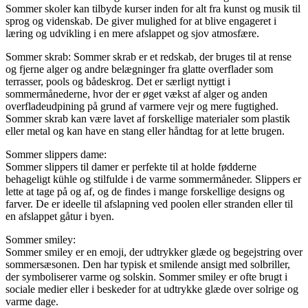
Sommer skoler kan tilbyde kurser inden for alt fra kunst og musik til
sprog og videnskab. De giver mulighed for at blive engageret i
læring og udvikling i en mere afslappet og sjov atmosfære.
Sommer skrab: Sommer skrab er et redskab, der bruges til at rense
og fjerne alger og andre belægninger fra glatte overflader som
terrasser, pools og bådeskrog. Det er særligt nyttigt i
sommermånederne, hvor der er øget vækst af alger og anden
overfladeudpining på grund af varmere vejr og mere fugtighed.
Sommer skrab kan være lavet af forskellige materialer som plastik
eller metal og kan have en stang eller håndtag for at lette brugen.
Sommer slippers dame:
Sommer slippers til damer er perfekte til at holde fødderne
behageligt kühle og stilfulde i de varme sommermåneder. Slippers er
lette at tage på og af, og de findes i mange forskellige designs og
farver. De er ideelle til afslapning ved poolen eller stranden eller til
en afslappet gåtur i byen.
Sommer smiley:
Sommer smiley er en emoji, der udtrykker glæde og begejstring over
sommersæsonen. Den har typisk et smilende ansigt med solbriller,
der symboliserer varme og solskin. Sommer smiley er ofte brugt i
sociale medier eller i beskeder for at udtrykke glæde over solrige og
varme dage.