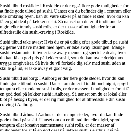
Sushi tilbud roskilde: I Roskilde er der også flere gode muligheder for
at finde gode tilbud på sushi. Uanset om du befinder dig i centrum eller
ude omkring byen, kan du være sikker på at finde et sted, hvor du kan
få en god deal på lækker sushi. Så uanset om du er til traditionelle
nigiri eller trendy sushi rolls, er der masser af muligheder for at
tilfredsstille din sushi-craving i Roskilde.
Sushi tilbud take away: Hvis du er på udkig efter gode tilbud på sushi
og gerne vil have maden med hjem, er take away løsningen. Mange
sushi restauranter tilbyder take away menuer og specielle deals, hvor
du kan få en god pris på lækker sushi, som du kan nyde derhjemme i
trygge omgivelser. Så hvis du vil forkæle dig selv med sushi uden at
skulle gå ud, er take away et godt valg.
Sushi tilbud aalborg: I Aalborg er der flere gode steder, hvor du kan
finde gode tilbud på sushi. Uanset om du er til traditionel nigiri, sprød
tempura eller moderne sushi rolls, er der masser af muligheder for at få
en god deal på lækker sushi i Aalborg. Så uanset om du er lokal eller
blot på besøg i byen, er der rig mulighed for at tilfredsstille din sushi-
craving i Aalborg.
Sushi tilbud århus: I Aarhus er der mange steder, hvor du kan finde
gode tilbud på sushi. Uanset om du er til traditionelle nigiri, sprød
tempura eller kreativt sammensatte sushi rolls, er der masser af
muligheder for at få en god deal på lækker sushi i Aarhus. Gå på