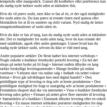
tempetofu eller mangostick. Uanset dit kostbehov eller præference kan
du stadig nyde lækker sushi uden at inkludere fisk.
Hvis du vil prøve sushi, men ikke er fan af ris, er der også muligheder
for sushi uden ris. Du kan prøve at erstatte risten med quinoa eller
blomkålsris for at få en sundere og risfri variant. Nyd stadig de lækre
smagskombinationer af sushi uden ris.
Hvis du ikke er fan af tang, kan du stadig nyde sushi uden at inkludere
det. Der er muligheder for sushi uden tang, hvor du kan erstatte det
med salatblade, agurk eller andre grøntsager. Uanset hvad kan du
stadig nyde lækker sushi, selvom du ikke er vild med tang.
Andre populære artikler:
De fleste køber hos internet webshops
•
Nogle enkelte e-butikker frembyder portofri levering
•
En hel del
shops på nettet byder på fri fragt
•
Internet outlets tilbyder en lang
række forskellige leveringsmetoder
•
Mange bestiller på online
varehuse
•
Væksten sker via online salg
•
Indkøb via nettet vokser
fortsat
•
Hvor går udviklingen hen med digital handel?
•
Den
prisbilligste type af levering er dog selv at hente produkterne
•
Den
prisbilligste mulighed for fragt er unægtelig selv at hente produkterne
•
Fremtidens eksport skal ske via internettet
•
Visse e-butikker frembyder
levering uden gebyr
•
Firmaer på nettet giver flere metoder til levering
•
Størstedelen af e-butikker i Danmark tilbyder levering efter en enkelt
hverdag
•
En masse internet selskaber præsterer muligheden for dag-