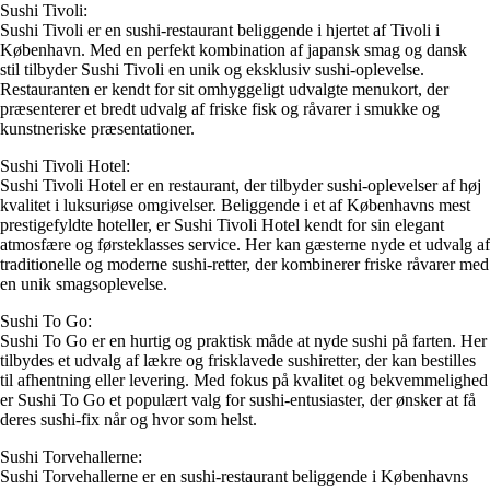
Sushi Tivoli:
Sushi Tivoli er en sushi-restaurant beliggende i hjertet af Tivoli i
København. Med en perfekt kombination af japansk smag og dansk
stil tilbyder Sushi Tivoli en unik og eksklusiv sushi-oplevelse.
Restauranten er kendt for sit omhyggeligt udvalgte menukort, der
præsenterer et bredt udvalg af friske fisk og råvarer i smukke og
kunstneriske præsentationer.
Sushi Tivoli Hotel:
Sushi Tivoli Hotel er en restaurant, der tilbyder sushi-oplevelser af høj
kvalitet i luksuriøse omgivelser. Beliggende i et af Københavns mest
prestigefyldte hoteller, er Sushi Tivoli Hotel kendt for sin elegant
atmosfære og førsteklasses service. Her kan gæsterne nyde et udvalg af
traditionelle og moderne sushi-retter, der kombinerer friske råvarer med
en unik smagsoplevelse.
Sushi To Go:
Sushi To Go er en hurtig og praktisk måde at nyde sushi på farten. Her
tilbydes et udvalg af lækre og frisklavede sushiretter, der kan bestilles
til afhentning eller levering. Med fokus på kvalitet og bekvemmelighed
er Sushi To Go et populært valg for sushi-entusiaster, der ønsker at få
deres sushi-fix når og hvor som helst.
Sushi Torvehallerne:
Sushi Torvehallerne er en sushi-restaurant beliggende i Københavns