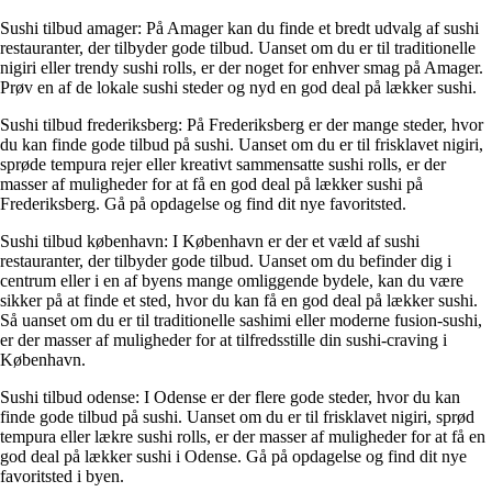
Sushi tilbud amager: På Amager kan du finde et bredt udvalg af sushi
restauranter, der tilbyder gode tilbud. Uanset om du er til traditionelle
nigiri eller trendy sushi rolls, er der noget for enhver smag på Amager.
Prøv en af de lokale sushi steder og nyd en god deal på lækker sushi.
Sushi tilbud frederiksberg: På Frederiksberg er der mange steder, hvor
du kan finde gode tilbud på sushi. Uanset om du er til frisklavet nigiri,
sprøde tempura rejer eller kreativt sammensatte sushi rolls, er der
masser af muligheder for at få en god deal på lækker sushi på
Frederiksberg. Gå på opdagelse og find dit nye favoritsted.
Sushi tilbud københavn: I København er der et væld af sushi
restauranter, der tilbyder gode tilbud. Uanset om du befinder dig i
centrum eller i en af byens mange omliggende bydele, kan du være
sikker på at finde et sted, hvor du kan få en god deal på lækker sushi.
Så uanset om du er til traditionelle sashimi eller moderne fusion-sushi,
er der masser af muligheder for at tilfredsstille din sushi-craving i
København.
Sushi tilbud odense: I Odense er der flere gode steder, hvor du kan
finde gode tilbud på sushi. Uanset om du er til frisklavet nigiri, sprød
tempura eller lækre sushi rolls, er der masser af muligheder for at få en
god deal på lækker sushi i Odense. Gå på opdagelse og find dit nye
favoritsted i byen.