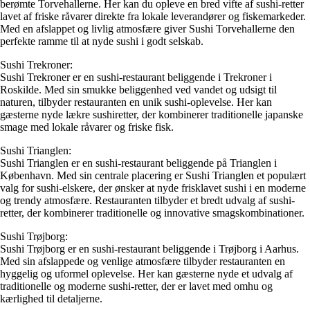
berømte Torvehallerne. Her kan du opleve en bred vifte af sushi-retter
lavet af friske råvarer direkte fra lokale leverandører og fiskemarkeder.
Med en afslappet og livlig atmosfære giver Sushi Torvehallerne den
perfekte ramme til at nyde sushi i godt selskab.
Sushi Trekroner:
Sushi Trekroner er en sushi-restaurant beliggende i Trekroner i
Roskilde. Med sin smukke beliggenhed ved vandet og udsigt til
naturen, tilbyder restauranten en unik sushi-oplevelse. Her kan
gæsterne nyde lækre sushiretter, der kombinerer traditionelle japanske
smage med lokale råvarer og friske fisk.
Sushi Trianglen:
Sushi Trianglen er en sushi-restaurant beliggende på Trianglen i
København. Med sin centrale placering er Sushi Trianglen et populært
valg for sushi-elskere, der ønsker at nyde frisklavet sushi i en moderne
og trendy atmosfære. Restauranten tilbyder et bredt udvalg af sushi-
retter, der kombinerer traditionelle og innovative smagskombinationer.
Sushi Trøjborg:
Sushi Trøjborg er en sushi-restaurant beliggende i Trøjborg i Aarhus.
Med sin afslappede og venlige atmosfære tilbyder restauranten en
hyggelig og uformel oplevelse. Her kan gæsterne nyde et udvalg af
traditionelle og moderne sushi-retter, der er lavet med omhu og
kærlighed til detaljerne.