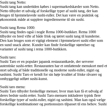
Sushi tang Netto:
Sushi tang kan undertiden købes i supermarkedskæder som Netto.
Netto tilbyder et udvalg af forskellige typer af sushi tang, der kan
bruges til hjemmelavede sushi-ruller. Det kan være en praktisk og
økonomisk måde at supplere ingredienserne til sin sushi.
Sushi tang Rema 1000:
Sushi tang findes også i nogle Rema 1000-butikker. Rema 1000
tilbyder en bred vifte af både frisk og tørret sushi tang til kunderne.
Den kan bruges som et vigtigt element i hjemmelavet sushi eller som
en sund snack alene. Kunder kan finde forskellige størrelser og
varianter af sushi tang i rema 1000-butikken.
Sushi taro:
Sushi Taro er en populær japansk restaurantkæde, der serverer
autentiske sushi-retter. Restauranten har et omfattende menukort med et
stort udvalg af både traditionelle og moderne sushi-ruller, nigiri og
sashimi. Sushi Taro er kendt for sin høje kvalitet af friske råvarer og
omhyggeligt udført sushi-kunst.
Sushi taro menu:
Sushi Taro tilbyder forskellige menuer, hvor man kan få et udvalg af
deres bedste sushi-retter. Sushi Taro-menuen inkluderer typisk flere
forskellige typer af sushi-ruller, nigiri og sashimi. Man kan også vælge
forskellige kombinationer og portionssizes tilpasset til ens behov. Sushi