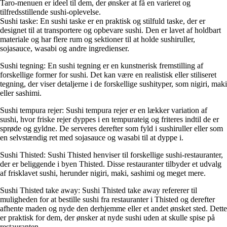
Taro-menuen er ideel til dem, der ønsker at få en varieret og
tilfredsstillende sushi-oplevelse.
Sushi taske: En sushi taske er en praktisk og stilfuld taske, der er
designet til at transportere og opbevare sushi. Den er lavet af holdbart
materiale og har flere rum og sektioner til at holde sushiruller,
sojasauce, wasabi og andre ingredienser.
Sushi tegning: En sushi tegning er en kunstnerisk fremstilling af
forskellige former for sushi. Det kan være en realistisk eller stiliseret
tegning, der viser detaljerne i de forskellige sushityper, som nigiri, maki
eller sashimi.
Sushi tempura rejer: Sushi tempura rejer er en lækker variation af
sushi, hvor friske rejer dyppes i en tempurateig og friteres indtil de er
sprøde og gyldne. De serveres derefter som fyld i sushiruller eller som
en selvstændig ret med sojasauce og wasabi til at dyppe i.
Sushi Thisted: Sushi Thisted henviser til forskellige sushi-restauranter,
der er beliggende i byen Thisted. Disse restauranter tilbyder et udvalg
af frisklavet sushi, herunder nigiri, maki, sashimi og meget mere.
Sushi Thisted take away: Sushi Thisted take away refererer til
muligheden for at bestille sushi fra restauranter i Thisted og derefter
afhente maden og nyde den derhjemme eller et andet ønsket sted. Dette
er praktisk for dem, der ønsker at nyde sushi uden at skulle spise på
restauranten.