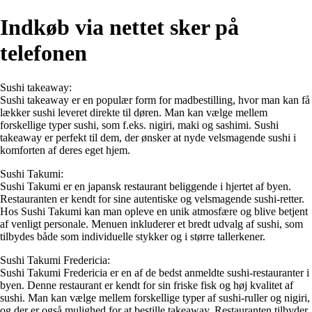
Indkøb via nettet sker på
telefonen
Sushi takeaway:
Sushi takeaway er en populær form for madbestilling, hvor man kan få
lækker sushi leveret direkte til døren. Man kan vælge mellem
forskellige typer sushi, som f.eks. nigiri, maki og sashimi. Sushi
takeaway er perfekt til dem, der ønsker at nyde velsmagende sushi i
komforten af deres eget hjem.
Sushi Takumi:
Sushi Takumi er en japansk restaurant beliggende i hjertet af byen.
Restauranten er kendt for sine autentiske og velsmagende sushi-retter.
Hos Sushi Takumi kan man opleve en unik atmosfære og blive betjent
af venligt personale. Menuen inkluderer et bredt udvalg af sushi, som
tilbydes både som individuelle stykker og i større tallerkener.
Sushi Takumi Fredericia:
Sushi Takumi Fredericia er en af de bedst anmeldte sushi-restauranter i
byen. Denne restaurant er kendt for sin friske fisk og høj kvalitet af
sushi. Man kan vælge mellem forskellige typer af sushi-ruller og nigiri,
og der er også mulighed for at bestille takeaway. Restauranten tilbyder