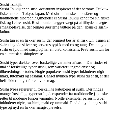
Sushi Tsukiji:
Sushi Tsukiji er en sushi-restaurant inspireret af det berømte Tsukiji-
fiskemarked i Tokyo, Japan. Med sin autentiske atmosfære og
traditionelle tilberedningsmetoder er Sushi Tsukiji kendt for sin friske
fisk og lækre sushi. Restauranten lægger vægt på at tilbyde en ægte
smagsoplevelse, der bringer gæsterne tættere på den japanske sushi-
kultur.
Sushi tun er en lækker sushi, der primært består af frisk tun. Tunen er
skåret i tynde skiver og serveres typisk med ris og tang. Denne type
sushi er fyldt med smag og har en blød konsistens. Prøv sushi tun for
en autentisk sushioplevelse.
Sushi typer dækker over forskellige varianter af sushi. Der findes et
utal af forskellige typer sushi, som varierer i ingredienser og
tilberedningsmetoder. Nogle populære sushi typer inkluderer nigiri,
maki, futomaki og sashimi. Uanset hvilken type sushi du er til, er der
helt sikkert noget for enhver smag.
Sushi types refererer til forskellige kategorier af sushi. Der findes
mange forskellige typer sushi, der spænder fra traditionelle japanske
retter til moderne fusion-varianter. Nogle eksempler på sushi typer
inkluderer nigiri, sashimi, maki og uramaki. Find din yndlings sushi
type og nyd en lækker smagsoplevelse.