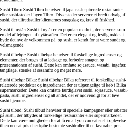
Sushi Tibro: Sushi Tibro henviser til japansk-inspirerede restauranter
eller sushi-steder i byen Tibro. Disse steder serverer et bredt udvalg af
sushi, der tilfredsstiller klienternes smagsløg og krav til friskhed.
Sushi til nytår: Sushi til nytår er en populær madrett, der serveres som
en del af fejringen af ​​nytårsaften. Det er en elegant og festlig måde at
byde det nye år velkommen på, og sushi er kendt for at være sundt og
velsmagende.
Sushi tilbehør: Sushi tilbehør henviser til forskellige ingredienser og
elementer, der bruges til at ledsage og forbedre smagen og
præsentationen af ​​sushi. Dette kan omfatte sojasauce, wasabi, ingefær,
tangflage, stænke af sesamfrø og meget mere.
Sushi tilbehør Bilka: Sushi tilbehør Bilka refererer til forskellige sushi-
relaterede produkter og ingredienser, der er tilgængelige til køb i Bilka
supermarkeder. Dette kan omfatte færdiglavet sushi, sojasauce, wasabi-
pasta, sushi-ingredienser og alt andet, der er nødvendigt for at lave
sushi hjemme.
Sushi tilbud: Sushi tilbud henviser til specielle kampagner eller rabatter
på sushi, der tilbydes af forskellige restauranter eller supermarkeder.
Dette kan være muligheden for at få en all you can eat sushi-oplevelse
til en nedsat pris eller købe bestemte sushiruller til en favorabel pris.