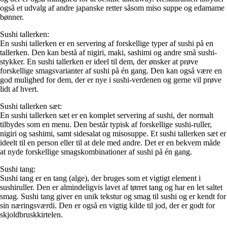
også et udvalg af andre japanske retter såsom miso suppe og edamame
bønner.
Sushi tallerken:
En sushi tallerken er en servering af forskellige typer af sushi på en
tallerken. Den kan bestå af nigiri, maki, sashimi og andre små sushi-
stykker. En sushi tallerken er ideel til dem, der ønsker at prøve
forskellige smagsvarianter af sushi på én gang. Den kan også være en
god mulighed for dem, der er nye i sushi-verdenen og gerne vil prøve
lidt af hvert.
Sushi tallerken sæt:
En sushi tallerken sæt er en komplet servering af sushi, der normalt
tilbydes som en menu. Den består typisk af forskellige sushi-ruller,
nigiri og sashimi, samt sidesalat og misosuppe. Et sushi tallerken sæt er
ideelt til en person eller til at dele med andre. Det er en bekvem måde
at nyde forskellige smagskombinationer af sushi på én gang.
Sushi tang:
Sushi tang er en tang (alge), der bruges som et vigtigt element i
sushiruller. Den er almindeligvis lavet af tørret tang og har en let saltet
smag. Sushi tang giver en unik tekstur og smag til sushi og er kendt for
sin næringsværdi. Den er også en vigtig kilde til jod, der er godt for
skjoldbruskkirtelen.