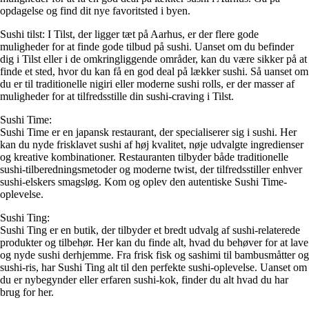
opdagelse og find dit nye favoritsted i byen.
Sushi tilst: I Tilst, der ligger tæt på Aarhus, er der flere gode
muligheder for at finde gode tilbud på sushi. Uanset om du befinder
dig i Tilst eller i de omkringliggende områder, kan du være sikker på at
finde et sted, hvor du kan få en god deal på lækker sushi. Så uanset om
du er til traditionelle nigiri eller moderne sushi rolls, er der masser af
muligheder for at tilfredsstille din sushi-craving i Tilst.
Sushi Time:
Sushi Time er en japansk restaurant, der specialiserer sig i sushi. Her
kan du nyde frisklavet sushi af høj kvalitet, nøje udvalgte ingredienser
og kreative kombinationer. Restauranten tilbyder både traditionelle
sushi-tilberedningsmetoder og moderne twist, der tilfredsstiller enhver
sushi-elskers smagsløg. Kom og oplev den autentiske Sushi Time-
oplevelse.
Sushi Ting:
Sushi Ting er en butik, der tilbyder et bredt udvalg af sushi-relaterede
produkter og tilbehør. Her kan du finde alt, hvad du behøver for at lave
og nyde sushi derhjemme. Fra frisk fisk og sashimi til bambusmåtter og
sushi-ris, har Sushi Ting alt til den perfekte sushi-oplevelse. Uanset om
du er nybegynder eller erfaren sushi-kok, finder du alt hvad du har
brug for her.