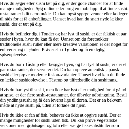
Hvis du søger efter sushi tæt på dig, er der gode chancer for at finde
mange muligheder. Søg online eller brug en mobilapp til at finde sushi-
restauranter i dit nærområde. Du kan også spørge venner eller kolleger
til råds for at få anbefalinger. Uanset hvad kan du snart nyde lækker
sushi, der er tæt på dig.
Hvis du befinder dig i Tønder og har lyst til sushi, er der faktisk et par
steder i byen, hvor du kan få det. Uanset om du foretrækker
traditionelle sushi-ruller eller mere kreative variationer, er der noget for
enhver smag i Tønder. Prøv sushi i Tønder og få en dejlig
spiseoplevelse.
Hvis du bor i Tåstrup eller besøger byen, og har lyst til sushi, er der et
par restauranter, der serverer det. Du kan opleve autentisk japansk
sushi eller prøve moderne fusion-varianter. Uanset hvad kan du finde
en lækker sushioplevelse i Tåstrup og tilfredsstille din sushitrang.
Hvis du har lyst til sushi, men ikke har lyst eller mulighed for at gå ud
at spise, er der flere sushi-restauranter, der tilbyder udbringning. Bestil
din yndlingssushi og få den leveret lige til døren. Det er en bekvem
måde at nyde sushi på, uden at forlade dit hjem.
Hvis du ikke er fan af fisk, behøver du ikke at opgive sushi. Der er
mange muligheder for sushi uden fisk. Du kan prøve vegetariske
versioner med grøntsager og tofu eller vælge fiskesubstitutter som