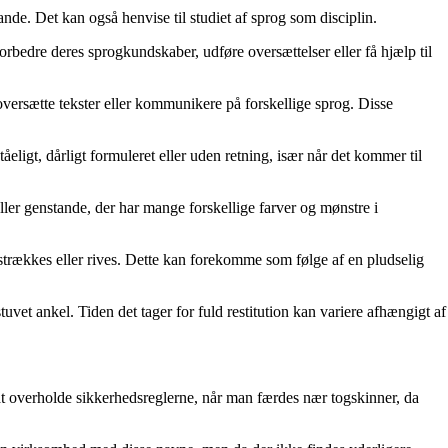
ande. Det kan også henvise til studiet af sprog som disciplin.
forbedre deres sprogkundskaber, udføre oversættelser eller få hjælp til
t oversætte tekster eller kommunikere på forskellige sprog. Disse
eligt, dårligt formuleret eller uden retning, især når det kommer til
 eller genstande, der har mange forskellige farver og mønstre i
 strækkes eller rives. Dette kan forekomme som følge af en pludselig
uvet ankel. Tiden det tager for fuld restitution kan variere afhængigt af
 at overholde sikkerhedsreglerne, når man færdes nær togskinner, da