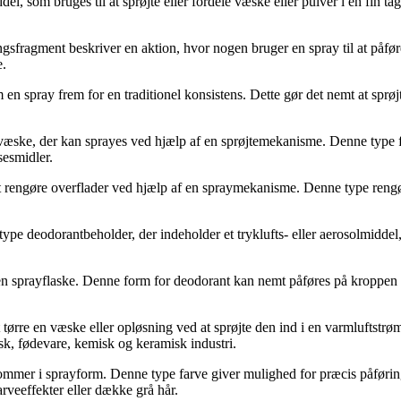
del, som bruges til at sprøjte eller fordele væske eller pulver i en fin t
sfragment beskriver en aktion, hvor nogen bruger en spray til at påføre
e.
n spray frem for en traditionel konsistens. Dette gør det nemt at sprøjte
n væske, der kan sprayes ved hjælp af en sprøjtemekanisme. Denne type fl
sesmidler.
l at rengøre overflader ved hjælp af en spraymekanisme. Denne type rengør
type deodorantbeholder, der indeholder et tryklufts- eller aerosolmiddel
n sprayflaske. Denne form for deodorant kan nemt påføres på kroppen v
at tørre en væske eller opløsning ved at sprøjte den ind i en varmluftstrøm
sk, fødevare, kemisk og keramisk industri.
er kommer i sprayform. Denne type farve giver mulighed for præcis påfør
farveeffekter eller dække grå hår.