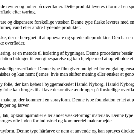
t fylde revner og huller på overflader. Dette produkt leveres i form af en
flade efter tørring.
bevare og dispensere forskellige væsker. Denne type flaske leveres med e
rfumer, vand eller andre flydende produkter.
 flaske, der er beregnet til at opbevare og sprede olieprodukter. Den har 
ke overflader.
ring, er en metode til isolering af bygninger. Denne procedurer består 
nsulation bidrager til energibesparelse og kan hjælpe med at opretholde e
 forskellige overflader. Denne type film giver mulighed for en glat og e
finishes og kan nemt fjernes, hvis man skifter mening eller ønsker at gen
ray folie, der kan købes i byggemarkedet Harald Nyborg. Harald Nyborg 
y folie kan bruges til at lave dekorative ændringer på forskellige overfla
 makeup, der kommer i en sprayform. Denne type foundation er let at p
dtyper og farver.
, lak, opløsningsmidler eller andet væskeformigt materiale. Denne type v
ruges ofte inden for industriel og kommerciel malerarbejde.
ayform. Denne type hårfarve er nem at anvende og kan sprayes direkte på