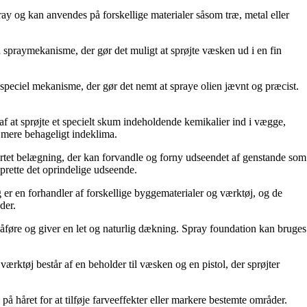
 spray og kan anvendes på forskellige materialer såsom træ, metal eller
n spraymekanisme, der gør det muligt at sprøjte væsken ud i en fin
en speciel mekanisme, der gør det nemt at spraye olien jævnt og præcist.
af at sprøjte et specielt skum indeholdende kemikalier ind i vægge,
t mere behageligt indeklima.
nsartet belægning, der kan forvandle og forny udseendet af genstande som
oprette det oprindelige udseende.
er en forhandler af forskellige byggematerialer og værktøj, og de
der.
åføre og giver en let og naturlig dækning. Spray foundation kan bruges
ærktøj består af en beholder til væsken og en pistol, der sprøjter
 håret for at tilføje farveeffekter eller markere bestemte områder.