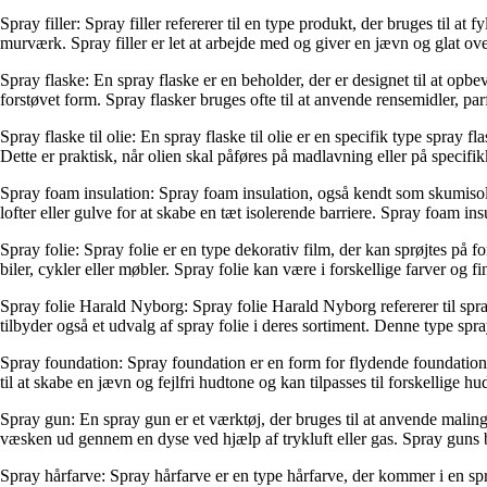
Spray filler: Spray filler refererer til en type produkt, der bruges til a
murværk. Spray filler er let at arbejde med og giver en jævn og glat over
Spray flaske: En spray flaske er en beholder, der er designet til at op
forstøvet form. Spray flasker bruges ofte til at anvende rensemidler, pa
Spray flaske til olie: En spray flaske til olie er en specifik type spray
Dette er praktisk, når olien skal påføres på madlavning eller på specifik
Spray foam insulation: Spray foam insulation, også kendt som skumisole
lofter eller gulve for at skabe en tæt isolerende barriere. Spray foam i
Spray folie: Spray folie er en type dekorativ film, der kan sprøjtes på
biler, cykler eller møbler. Spray folie kan være i forskellige farver og 
Spray folie Harald Nyborg: Spray folie Harald Nyborg refererer til sp
tilbyder også et udvalg af spray folie i deres sortiment. Denne type spra
Spray foundation: Spray foundation er en form for flydende foundation
til at skabe en jævn og fejlfri hudtone og kan tilpasses til forskellige hu
Spray gun: En spray gun er et værktøj, der bruges til at anvende maling
væsken ud gennem en dyse ved hjælp af trykluft eller gas. Spray guns b
Spray hårfarve: Spray hårfarve er en type hårfarve, der kommer i en spr