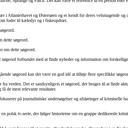
o navne, Sprange og Falch. Det kan være et reference til en person elle
især i Atlanterhavet og Østersøen og er kendt for deres velsmagende og de
om foder til kæledyr og i fiskeopdræt.
 søgeord.
m dette søgeord.
on om dette søgeord.
t søgeord forbundet med at finde nyheder og information om forskellige 
ende søgeord kan det være en god idé at tilføje flere specifikke søgeor
r fra verden. Det er sandsynligvis et søgeord, der bruges til at finde a
 få de mest relevante resultater.
fokuserer på journalistiske undersøgelser og afsløringer af kriminelle 
polsk tv-serie, der følger historierne om en gruppe dedikerede kriminal