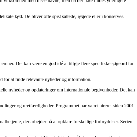
r en virksomhed med disse navne, men da der ikke findes yderligere
likate kød. De bliver ofte spist saltede, røgede eller i konserves.
emner. Det kan være en god idé at tilføje flere specifikke søgeord for
d for at finde relevante nyheder og information.
ktuelle nyheder og opdateringer om internationale begivenheder. Det kan
handlinger og uretfærdigheder. Programmet har været aireret siden 2001
betjente, der arbejder på at opklare forskellige forbrydelser. Serien