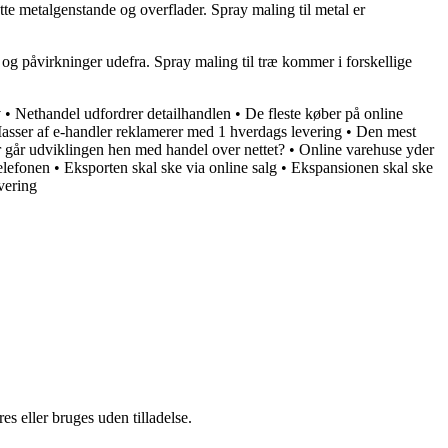
kytte metalgenstande og overflader. Spray maling til metal er
r og påvirkninger udefra. Spray maling til træ kommer i forskellige
v
•
Nethandel udfordrer detailhandlen
•
De fleste køber på online
asser af e-handler reklamerer med 1 hverdags levering
•
Den mest
 går udviklingen hen med handel over nettet?
•
Online varehuse yder
telefonen
•
Eksporten skal ske via online salg
•
Ekspansionen skal ske
vering
s eller bruges uden tilladelse.