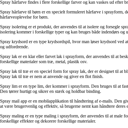
Spray hårfarve findes i flere forskellige farver og kan vaskes ud efter b
Spray hårfarve til børn er en specielt formuleret hårfarve i sprayform, d
hårfarveoplevelse for børn.
Spray isolering er et produkt, der anvendes til at isolere og forsegle 
isolering kommer i forskellige typer og kan bruges både indendørs og 
Spray krydsord er en type krydsordspil, hvor man løser krydsord ved at 
og udfordrende.
Spray lak er en klar eller farvet lak i sprayform, der anvendes til at b
forskellige materialer som træ, metal, plastik osv.
Spray lak til træ er en speciel form for spray lak, der er designet til 
Spray lak til træ er nem at anvende og giver en flot finish.
Spray lim er en type lim, der kommer i sprayform. Den bruges til at fas
Den tørrer hurtigt og sikrer en stærk og holdbar binding.
Spray mail app er en mobilapplikation til håndtering af e-mails. Den gi
at være brugervenlig og effektiv, så brugerne nemt kan håndtere deres e
Spray maling er en type maling i sprayform, der anvendes til at male for
forskellige effekter og dekorere forskellige materialer.