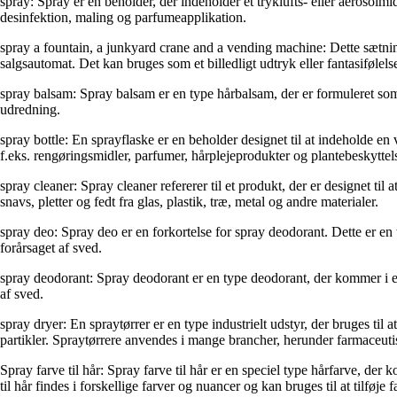
spray: Spray er en beholder, der indeholder et tryklufts- eller aerosolmid
desinfektion, maling og parfumeapplikation.
spray a fountain, a junkyard crane and a vending machine: Dette sætning
salgsautomat. Det kan bruges som et billedligt udtryk eller fantasifølels
spray balsam: Spray balsam er en type hårbalsam, der er formuleret som e
udredning.
spray bottle: En sprayflaske er en beholder designet til at indeholde e
f.eks. rengøringsmidler, parfumer, hårplejeprodukter og plantebeskyttel
spray cleaner: Spray cleaner refererer til et produkt, der er designet ti
snavs, pletter og fedt fra glas, plastik, træ, metal og andre materialer.
spray deo: Spray deo er en forkortelse for spray deodorant. Dette er en 
forårsaget af sved.
spray deodorant: Spray deodorant er en type deodorant, der kommer i e
af sved.
spray dryer: En spraytørrer er en type industrielt udstyr, der bruges til 
partikler. Spraytørrere anvendes i mange brancher, herunder farmaceuti
Spray farve til hår: Spray farve til hår er en speciel type hårfarve, d
til hår findes i forskellige farver og nuancer og kan bruges til at tilføje 