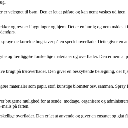
rug.
er er velegnet til børn. Den er let at påføre og kan nemt vaskes ud igen.
sprækker og revner i bygninger og hjem. Det er en hurtig og nem måde at 
udendørs.
spraye de korrekte bogstaver på en speciel overflade. Dette giver en and
eskytte og færdiggøre forskellige materialer og overflader. Den er nem at
at blive brugt på træoverflader. Den giver en beskyttende belægning, der 
tgøre materialer som papir, stof, kunstige blomster osv. sammen. Spray 
ver brugerne mulighed for at sende, modtage, organisere og administrere 
-mails på farten.
skellige overflader. Den er let at anvende og giver en ensartet og glat 