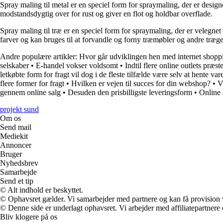
Spray maling til metal er en speciel form for spraymaling, der er designe
modstandsdygtig over for rust og giver en flot og holdbar overflade.
Spray maling til træ er en speciel form for spraymaling, der er velegnet
farver og kan bruges til at forvandle og forny træmøbler og andre træg
Andre populære artikler:
Hvor går udviklingen hen med internet shopp
selskaber
•
E-handel vokser voldsomt
•
Indtil flere online outlets præste
letkøbte form for fragt vil dog i de fleste tilfælde være selv at hente var
flere former for fragt
•
Hvilken er vejen til succes for din webshop?
•
V
gennem online salg
•
Desuden den prisbilligste leveringsform
•
Online 
projekt sund
Om os
Send mail
Mediekit
Annoncer
Bruger
Nyhedsbrev
Samarbejde
Send et tip
© Alt indhold er beskyttet.
© Ophavsret gælder. Vi samarbejder med partnere og kan få provision
© Denne side er underlagt ophavsret. Vi arbejder med affiliatepartnere 
Bliv klogere på os