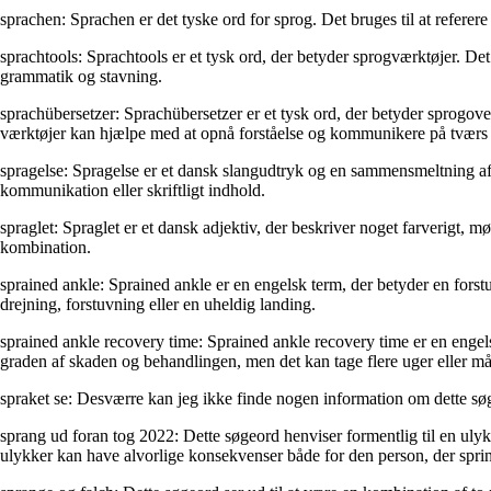
sprachen: Sprachen er det tyske ord for sprog. Det bruges til at referere
sprachtools: Sprachtools er et tysk ord, der betyder sprogværktøjer. Det
grammatik og stavning.
sprachübersetzer: Sprachübersetzer er et tysk ord, der betyder sprogovers
værktøjer kan hjælpe med at opnå forståelse og kommunikere på tværs a
spragelse: Spragelse er et dansk slangudtryk og en sammensmeltning af or
kommunikation eller skriftligt indhold.
spraglet: Spraglet er et dansk adjektiv, der beskriver noget farverigt, m
kombination.
sprained ankle: Sprained ankle er en engelsk term, der betyder en fors
drejning, forstuvning eller en uheldig landing.
sprained ankle recovery time: Sprained ankle recovery time er en engelsk
graden af skaden og behandlingen, men det kan tage flere uger eller m
spraket se: Desværre kan jeg ikke finde nogen information om dette sø
sprang ud foran tog 2022: Dette søgeord henviser formentlig til en ulyk
ulykker kan have alvorlige konsekvenser både for den person, der sprin