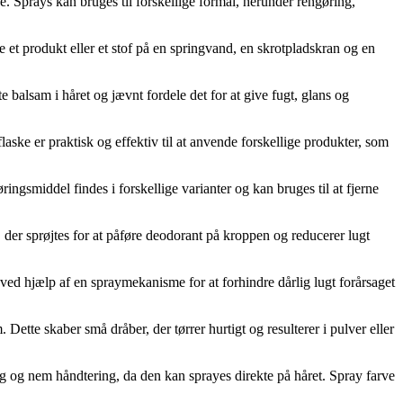
åge. Sprays kan bruges til forskellige formål, herunder rengøring,
 et produkt eller et stof på en springvand, en skrotpladskran og en
 balsam i håret og jævnt fordele det for at give fugt, glans og
aske er praktisk og effektiv til at anvende forskellige produkter, som
ingsmiddel findes i forskellige varianter og kan bruges til at fjerne
, der sprøjtes for at påføre deodorant på kroppen og reducerer lugt
ed hjælp af en spraymekanisme for at forhindre dårlig lugt forårsaget
. Dette skaber små dråber, der tørrer hurtigt og resulterer i pulver eller
ing og nem håndtering, da den kan sprayes direkte på håret. Spray farve