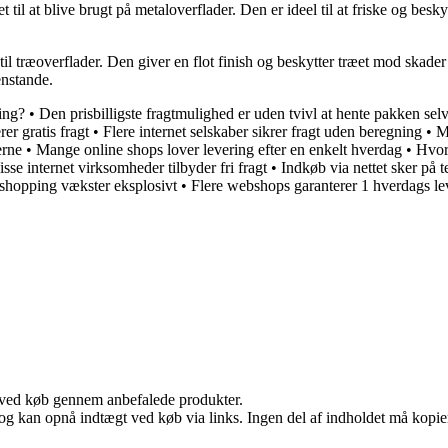
t til at blive brugt på metaloverflader. Den er ideel til at friske og bes
 til træoverflader. Den giver en flot finish og beskytter træet mod skade
enstande.
ing?
•
Den prisbilligste fragtmulighed er uden tvivl at hente pakken sel
rer gratis fragt
•
Flere internet selskaber sikrer fragt uden beregning
•
M
erne
•
Mange online shops lover levering efter en enkelt hverdag
•
Hvor
isse internet virksomheder tilbyder fri fragt
•
Indkøb via nettet sker på 
shopping vækster eksplosivt
•
Flere webshops garanterer 1 hverdags le
 ved køb gennem anbefalede produkter.
og kan opnå indtægt ved køb via links. Ingen del af indholdet må kopiere