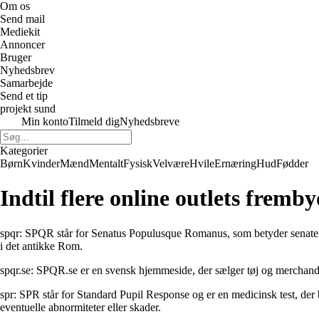
Om os
Send mail
Mediekit
Annoncer
Bruger
Nyhedsbrev
Samarbejde
Send et tip
projekt sund
Min konto
Tilmeld dig
Nyhedsbreve
Kategorier
Børn
Kvinder
Mænd
Mentalt
Fysisk
Velvære
Hvile
Ernæring
Hud
Fødder
Indtil flere online outlets fremby
spqr: SPQR står for Senatus Populusque Romanus, som betyder senatet o
i det antikke Rom.
spqr.se: SPQR.se er en svensk hjemmeside, der sælger tøj og merchandi
spr: SPR står for Standard Pupil Response og er en medicinsk test, der b
eventuelle abnormiteter eller skader.