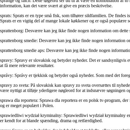
sprange og falch: Dette søgeord ser ud til at være en kombination af t
information, kan det være svært at give en præcis beskrivelse.
sprats: Sprats er en type små fisk, som tilhører sildfamilien. De findes 
Sprats er en vigtig del af mange lokale køkkener og er også populære s
sprattenborg: Desværre kan jeg ikke finde nogen information om dette
sprattenborg smedie: Desværre kan jeg ikke finde nogen information o
sprattenborg smedie aps: Desværre kan jeg ikke finde nogen informati
spravy: Spravy er slovakisk og betyder nyheder. Det er sandsynligvis e
at få mere relevante resultater.
správy: Správy er tjekkisk og betyder også nyheder. Som med det foregå
spravy zo sveta: På slovakisk kan spravy zo sveta oversættes til nyhede
være nyttigt at tilføje yderligere nøgleord for at indsnævre søgningen og
sprawa dla reportera: Sprawa dla reportera er en polsk tv-program, der 
og er meget populært i Polen.
sprawiedliwi wydział kryminalny: Sprawiedliwi wydział kryminalny er en 
er kendt for at blande spænding, drama og retfærdighed.