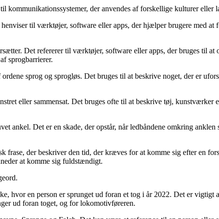
 til kommunikationssystemer, der anvendes af forskellige kulturer eller l
 henviser til værktøjer, software eller apps, der hjælper brugere med at 
ætter. Det refererer til værktøjer, software eller apps, der bruges til a
f sprogbarrierer.
dene sprog og sprogløs. Det bruges til at beskrive noget, der er uforstå
ønstret eller sammensat. Det bruges ofte til at beskrive tøj, kunstværker
tuvet ankel. Det er en skade, der opstår, når ledbåndene omkring anklen
 frase, der beskriver den tid, der kræves for at komme sig efter en forst
åneder at komme sig fuldstændigt.
geord.
ke, hvor en person er sprunget ud foran et tog i år 2022. Det er vigtigt
ger ud foran toget, og for lokomotivføreren.