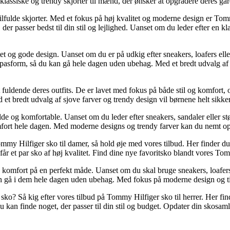
assiske og trendy skjorter til mænd, der ønsker at opgradere deres garde
tilfulde skjorter. Med et fokus på høj kvalitet og moderne design er To
er passer bedst til din stil og lejlighed. Uanset om du leder efter en klas
og gode design. Uanset om du er på udkig efter sneakers, loafers eller s
sform, så du kan gå hele dagen uden ubehag. Med et bredt udvalg af farv
fuldende deres outfits. De er lavet med fokus på både stil og komfort, og
t bredt udvalg af sjove farver og trendy design vil børnene helt sikke
 og komfortable. Uanset om du leder efter sneakers, sandaler eller støvl
komfort hele dagen. Med moderne designs og trendy farver kan du nemt o
 Hilfiger sko til damer, så hold øje med vores tilbud. Her finder du et
r et par sko af høj kvalitet. Find dine nye favoritsko blandt vores Tom
omfort på en perfekt måde. Uanset om du skal bruge sneakers, loafers elle
n gå i dem hele dagen uden ubehag. Med fokus på moderne design og tidl
o? Så kig efter vores tilbud på Tommy Hilfiger sko til herrer. Her finder
 kan finde noget, der passer til din stil og budget. Opdater din skosaml