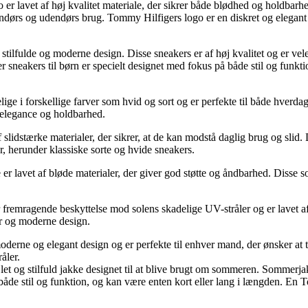
 er lavet af høj kvalitet materiale, der sikrer både blødhed og holdbarhe
 indendørs og udendørs brug. Tommy Hilfigers logo er en diskret og eleg
tilfulde og moderne design. Disse sneakers er af høj kvalitet og er vele
eakers til børn er specielt designet med fokus på både stil og funktiona
ige i forskellige farver som hvid og sort og er perfekte til både hverda
, elegance og holdbarhed.
slidstærke materialer, der sikrer, at de kan modstå daglig brug og slid. 
arter, herunder klassiske sorte og hvide sneakers.
 lavet af bløde materialer, der giver god støtte og åndbarhed. Disse sokk
 fremragende beskyttelse mod solens skadelige UV-stråler og er lavet af 
jer og moderne design.
erne og elegant design og er perfekte til enhver mand, der ønsker at tilføje
åler.
g stilfuld jakke designet til at blive brugt om sommeren. Sommerjakke
både stil og funktion, og kan være enten kort eller lang i længden. E