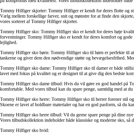
på kompromis med kvaliteten. Vores tilbudskollektion indeholder både kl
Tommy Hilfiger skjorter: Tommy Hilfiger er kendt for deres flotte og s
Vælg mellem forskellige farver, snit og mønstre for at finde den skjorte, d
vores sorteret af Tommy Hilfiger skjorter.
Tommy Hilfiger sko: Tommy Hilfiger sko er kendt for deres høje kvalitet 
forventninger. Tommy Hilfiger sko er kendt for deres komfort og gode pa
lejlighed.
Tommy Hilfiger sko børn: Tommy Hilfiger sko til børn er perfekte til at 
tankerne og giver dem den nødvendige støtte og bevægelsesfrihed. Med e
Tommy Hilfiger sko dame: Tommy Hilfiger sko til damer er både stilfulde
lavet med fokus på kvalitet og er designet til at give dig den bedste 
Tommy Hilfiger sko dame tilbud: Hvis du vil gøre en god handel på Tommy
komfortable. Med vores tilbud kan du spare penge, samtidig med at du få
Tommy Hilfiger sko herre: Tommy Hilfiger sko til herrer forener stil og k
Skoene er lavet af holdbare materialer og har en god pasform, så du ka
Tommy Hilfiger sko herre tilbud: Vil du gerne spare penge på dine nye sk
Vores tilbudskollektion indeholder både klassiske og moderne sko, så du
Tommy Hilfiger sko hvid: