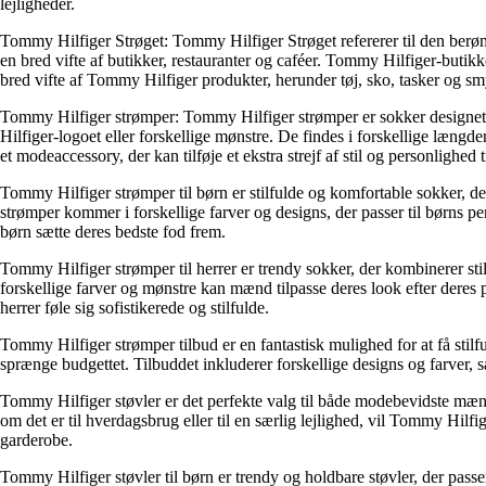
lejligheder.
Tommy Hilfiger Strøget: Tommy Hilfiger Strøget refererer til den ber
en bred vifte af butikker, restauranter og caféer. Tommy Hilfiger-butikke
bred vifte af Tommy Hilfiger produkter, herunder tøj, sko, tasker og s
Tommy Hilfiger strømper: Tommy Hilfiger strømper er sokker designet t
Hilfiger-logoet eller forskellige mønstre. De findes i forskellige læn
et modeaccessory, der kan tilføje et ekstra strejf af stil og personlighed til
Tommy Hilfiger strømper til børn er stilfulde og komfortable sokker, der
strømper kommer i forskellige farver og designs, der passer til børns pe
børn sætte deres bedste fod frem.
Tommy Hilfiger strømper til herrer er trendy sokker, der kombinerer stil
forskellige farver og mønstre kan mænd tilpasse deres look efter deres p
herrer føle sig sofistikerede og stilfulde.
Tommy Hilfiger strømper tilbud er en fantastisk mulighed for at få stilful
sprænge budgettet. Tilbuddet inkluderer forskellige designs og farver, 
Tommy Hilfiger støvler er det perfekte valg til både modebevidste mænd og 
om det er til hverdagsbrug eller til en særlig lejlighed, vil Tommy Hilfi
garderobe.
Tommy Hilfiger støvler til børn er trendy og holdbare støvler, der passer p