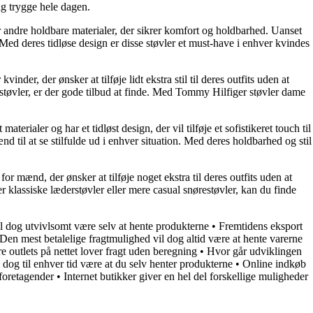
ig trygge hele dagen.
ller andre holdbare materialer, der sikrer komfort og holdbarhed. Uanset
. Med deres tidløse design er disse støvler et must-have i enhver kvindes
inder, der ønsker at tilføje lidt ekstra stil til deres outfits uden at
lstøvler, er der gode tilbud at finde. Med Tommy Hilfiger støvler dame
terialer og har et tidløst design, der vil tilføje et sofistikeret touch til
nd til at se stilfulde ud i enhver situation. Med deres holdbarhed og stil
 for mænd, der ønsker at tilføje noget ekstra til deres outfits uden at
er klassiske læderstøvler eller mere casual snørestøvler, kan du finde
vil dog utvivlsomt være selv at hente produkterne
•
Fremtidens eksport
Den mest betalelige fragtmulighed vil dog altid være at hente varerne
ere outlets på nettet lover fragt uden beregning
•
Hvor går udviklingen
 dog til enhver tid være at du selv henter produkterne
•
Online indkøb
 foretagender
•
Internet butikker giver en hel del forskellige muligheder