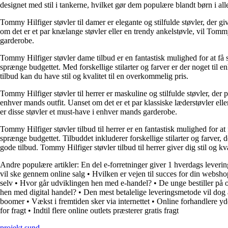
designet med stil i tankerne, hvilket gør dem populære blandt børn i all
Tommy Hilfiger støvler til damer er elegante og stilfulde støvler, der giv
om det er et par knælange støvler eller en trendy ankelstøvle, vil Tommy
garderobe.
Tommy Hilfiger støvler dame tilbud er en fantastisk mulighed for at få stilf
sprænge budgettet. Med forskellige stilarter og farver er der noget til
tilbud kan du have stil og kvalitet til en overkommelig pris.
Tommy Hilfiger støvler til herrer er maskuline og stilfulde støvler, der pe
enhver mands outfit. Uanset om det er et par klassiske læderstøvler eller
er disse støvler et must-have i enhver mands garderobe.
Tommy Hilfiger støvler tilbud til herrer er en fantastisk mulighed for at f
sprænge budgettet. Tilbuddet inkluderer forskellige stilarter og farver, 
gode tilbud. Tommy Hilfiger støvler tilbud til herrer giver dig stil og kv
Andre populære artikler:
En del e-forretninger giver 1 hverdags leverin
vil ske gennem online salg
•
Hvilken er vejen til succes for din websh
selv
•
Hvor går udviklingen hen med e-handel?
•
De unge bestiller på 
hen med digital handel?
•
Den mest betalelige leveringsmetode vil dog 
boomer
•
Vækst i fremtiden sker via internettet
•
Online forhandlere yd
for fragt
•
Indtil flere online outlets præsterer gratis fragt
projekt sund