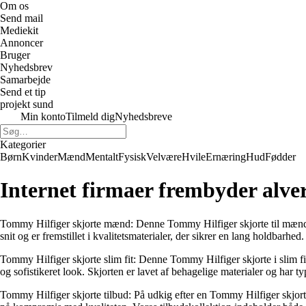
Om os
Send mail
Mediekit
Annoncer
Bruger
Nyhedsbrev
Samarbejde
Send et tip
projekt sund
Min konto
Tilmeld dig
Nyhedsbreve
Kategorier
Børn
Kvinder
Mænd
Mentalt
Fysisk
Velvære
Hvile
Ernæring
Hud
Fødder
Internet firmaer frembyder alve
Tommy Hilfiger skjorte mænd: Denne Tommy Hilfiger skjorte til mænd er 
snit og er fremstillet i kvalitetsmaterialer, der sikrer en lang holdbarhe
Tommy Hilfiger skjorte slim fit: Denne Tommy Hilfiger skjorte i slim f
og sofistikeret look. Skjorten er lavet af behagelige materialer og har 
Tommy Hilfiger skjorte tilbud: På udkig efter en Tommy Hilfiger skjorte 