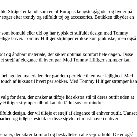
tik. Strøget er kendt som en af Europas længste gågader og byder på
søger efter trendy og stilfuldt tøj og accessories. Butikken tilbyder en
 som bomuld eller uld og har typisk et stilfuldt design med Tommy
kellige farver. Tommy Hilfiger strømper er ikke kun praktiske, men også
ødt og åndbart materiale, der sikrer optimal komfort hele dagen. Disse
r et strejf af elegance til hvert par. Med Tommy Hilfiger strømper kan
 behagelige materialer, der gør dem perfekte til enhver lejlighed. Med
 et touch af luksus til hvert par sokker. Med Tommy Hilfiger strømper kan
 for dem, der ønsker at tilføje lidt ekstra stil til deres outfit uden at
y Hilfiger strømper tilbud kan du få luksus for mindre.
ldt design, der vil tilføje et strejf af elegance til enhver outfit. Uanset
barhed og tidløse æstetik er disse støvler et must-have i enhver
terialer, der sikrer komfort og beskyttelse i alle vejrforhold. De er også