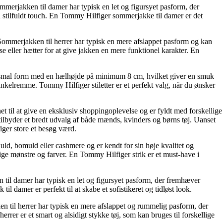
erjakken til damer har typisk en let og figursyet pasform, der
ra stilfuldt touch. En Tommy Hilfiger sommerjakke til damer er det
ommerjakken til herrer har typisk en mere afslappet pasform og kan
e eller hætter for at give jakken en mere funktionel karakter. En
k og smal form med en hælhøjde på minimum 8 cm, hvilket giver en smuk
ankelremme. Tommy Hilfiger stiletter er et perfekt valg, når du ønsker
 til at give en eksklusiv shoppingoplevelse og er fyldt med forskellige
tilbyder et bredt udvalg af både mænds, kvinders og børns tøj. Uanset
figer store et besøg værd.
uld, bomuld eller cashmere og er kendt for sin høje kvalitet og
lige mønstre og farver. En Tommy Hilfiger strik er et must-have i
en til damer har typisk en let og figursyet pasform, der fremhæver
il damer er perfekt til at skabe et sofistikeret og tidløst look.
ken til herrer har typisk en mere afslappet og rummelig pasform, der
herrer er et smart og alsidigt stykke tøj, som kan bruges til forskellige