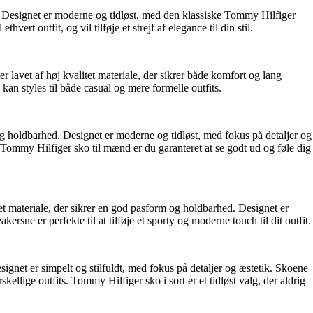
ed. Designet er moderne og tidløst, med den klassiske Tommy Hilfiger
vert outfit, og vil tilføje et strejf af elegance til din stil.
r lavet af høj kvalitet materiale, der sikrer både komfort og lang
an styles til både casual og mere formelle outfits.
og holdbarhed. Designet er moderne og tidløst, med fokus på detaljer og
ed Tommy Hilfiger sko til mænd er du garanteret at se godt ud og føle dig
tet materiale, der sikrer en god pasform og holdbarhed. Designet er
rsne er perfekte til at tilføje et sporty og moderne touch til dit outfit.
signet er simpelt og stilfuldt, med fokus på detaljer og æstetik. Skoene
kellige outfits. Tommy Hilfiger sko i sort er et tidløst valg, der aldrig