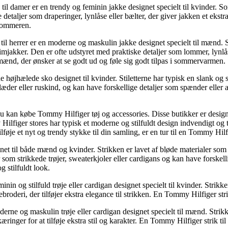
mer er en trendy og feminin jakke designet specielt til kvinder. Somm
etaljer som draperinger, lynlåse eller bælter, der giver jakken et ekst
 sommeren.
herrer er en moderne og maskulin jakke designet specielt til mænd. S
mjakker. Den er ofte udstyret med praktiske detaljer som lommer, lynlås
l mænd, der ønsker at se godt ud og føle sig godt tilpas i sommervarmen.
ulde højhælede sko designet til kvinder. Stiletterne har typisk en slan
læder eller ruskind, og kan have forskellige detaljer som spænder eller 
 kan købe Tommy Hilfiger tøj og accessories. Disse butikker er designet
ilfiger stores har typisk et moderne og stilfuldt design indvendigt og 
lføje et nyt og trendy stykke til din samling, er en tur til en Tommy Hil
net til både mænd og kvinder. Strikken er lavet af bløde materialer som 
 som strikkede trøjer, sweaterkjoler eller cardigans og kan have forskel
 stilfuldt look.
in og stilfuld trøje eller cardigan designet specielt til kvinder. Strikk
oderi, der tilføjer ekstra elegance til strikken. En Tommy Hilfiger strik t
derne og maskulin trøje eller cardigan designet specielt til mænd. Strik
inger for at tilføje ekstra stil og karakter. En Tommy Hilfiger strik til 