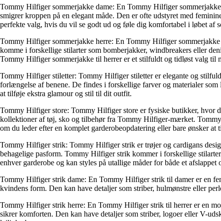
Tommy Hilfiger sommerjakke dame: En Tommy Hilfiger sommerjakke til da
smigrer kroppen på en elegant måde. Den er ofte udstyret med feminine d
perfekte valg, hvis du vil se godt ud og føle dig komfortabel i løbet af
Tommy Hilfiger sommerjakke herre: En Tommy Hilfiger sommerjakke til 
komme i forskellige stilarter som bomberjakker, windbreakers eller deni
Tommy Hilfiger sommerjakke til herrer er et stilfuldt og tidløst valg ti
Tommy Hilfiger stiletter: Tommy Hilfiger stiletter er elegante og stilf
forlængelse af benene. De findes i forskellige farver og materialer som 
at tilføje ekstra glamour og stil til dit outfit.
Tommy Hilfiger store: Tommy Hilfiger store er fysiske butikker, hvor du
kollektioner af tøj, sko og tilbehør fra Tommy Hilfiger-mærket. Tommy H
om du leder efter en komplet garderobeopdatering eller bare ønsker at ti
Tommy Hilfiger strik: Tommy Hilfiger strik er trøjer og cardigans desig
behagelige pasform. Tommy Hilfiger strik kommer i forskellige stilarter
enhver garderobe og kan styles på utallige måder for både et afslappet og
Tommy Hilfiger strik dame: En Tommy Hilfiger strik til damer er en femin
kvindens form. Den kan have detaljer som striber, hulmønstre eller perlebr
Tommy Hilfiger strik herre: En Tommy Hilfiger strik til herrer er en mo
sikrer komforten. Den kan have detaljer som striber, logoer eller V-udskær