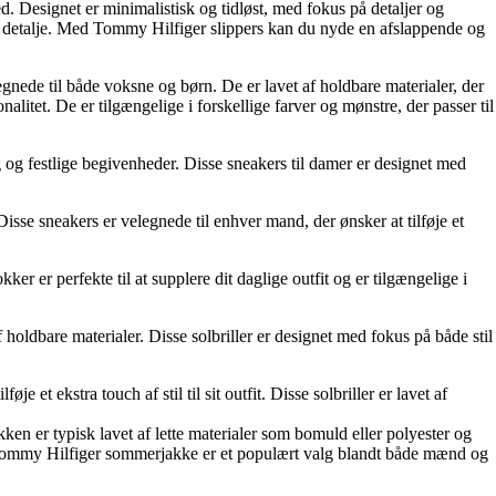
d. Designet er minimalistisk og tidløst, med fokus på detaljer og
ant detalje. Med Tommy Hilfiger slippers kan du nyde en afslappende og
gnede til både voksne og børn. De er lavet af holdbare materialer, der
litet. De er tilgængelige i forskellige farver og mønstre, der passer til
g og festlige begivenheder. Disse sneakers til damer er designet med
Disse sneakers er velegnede til enhver mand, der ønsker at tilføje et
er er perfekte til at supplere dit daglige outfit og er tilgængelige i
holdbare materialer. Disse solbriller er designet med fokus på både stil
 et ekstra touch af stil til sit outfit. Disse solbriller er lavet af
n er typisk lavet af lette materialer som bomuld eller polyester og
n Tommy Hilfiger sommerjakke er et populært valg blandt både mænd og