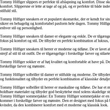
Tommy Hilfiger slippers er perfekte til afslapning og komfort. Disse sko
komfort. Slippersne er lette at tage af og på, og er perfekte til både
stilfuld stil.
Tommy Hilfiger sneakers er et populært skomærke, der er kendt for sin s
sikrer en behagelig og komfortabel pasform hele dagen. Tommy Hilfiger sn
enhver stil og personlighed.
Tommy Hilfiger sneakers til damer er elegante og enkle. De er tilgængel
fokus på komfort og stil. De tilbyder en perfekt kombination af luksus
Tommy Hilfiger sneakers til herrer er moderne og tidløse. De er lavet af 
strejf af stil til sit outfit. De er tilgængelige i forskellige farver og stil
Tommy Hilfiger sokker er af høj kvalitet og komfortable at have på. De er
forskellige farver og mønstre.
Tommy Hilfiger solbriller til damer er stilfulde og moderne. De tilbyder
og funktionalitet og tilbyder en perfekt kombination af klassiske detal
Tommy Hilfiger solbriller til herrer er maskuline og tidløse. De har et mod
holdbare materialer og tilbyder god beskyttelse mod solens skadelige str
Tommy Hilfiger sommerjakke: En Tommy Hilfiger sommerjakke er en let o
kommer i forskellige farver og mønstre. Den er designet med fokus på 
kvinder, da den kombinerer komfort med et moderne og klassisk look.