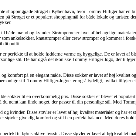
ømte shoppinggade Strøget i København, hvor Tommy Hilfiger har en bu
n på Strøget er et populært shoppingmål for både lokale og turister, der 
mykker.
il både mænd og kvinder. Strømperne er lavet af behagelige materialer
gder som ankelsokker, knæstrømper eller crew strømper og kommer i fors
 dit outfit.
 er perfekte til at holde fødderne varme og hyggelige. De er lavet af bl
rsonlige stil. De har også det ikoniske Tommy Hilfiger-logo, der tilføje
 og komfort på en elegant måde. Disse sokker er lavet af høj kvalitet og
ersonlige stil. Tommy Hilfiger-logoet er også tydeligt, hvilket tilføjer
de sokker til en overkommelig pris. Disse sokker er blevet et populært valg
så du nemt kan finde noget, der passer til din personlige stil. Med Tomm
kvinder. Disse støvler er lavet af høj kvalitet materialer og har et stilfu
ger støvler give dig komfort og stil i en perfekt balance. Med deres hold
erfekt til børns aktive livsstil. Disse støvler er lavet af høj kvalitet ma