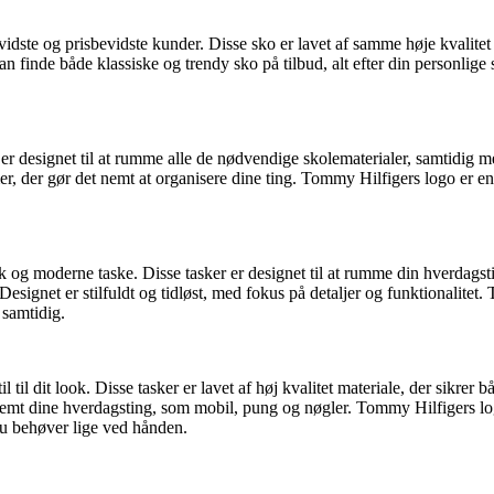
dste og prisbevidste kunder. Disse sko er lavet af samme høje kvalitet m
n finde både klassiske og trendy sko på tilbud, alt efter din personlige
 er designet til at rumme alle de nødvendige skolematerialer, samtidig m
er, der gør det nemt at organisere dine ting. Tommy Hilfigers logo er e
k og moderne taske. Disse tasker er designet til at rumme din hverdagsti
esignet er stilfuldt og tidløst, med fokus på detaljer og funktionalite
 samtidig.
stil til dit look. Disse tasker er lavet af høj kvalitet materiale, der si
r nemt dine hverdagsting, som mobil, pung og nøgler. Tommy Hilfigers l
 du behøver lige ved hånden.