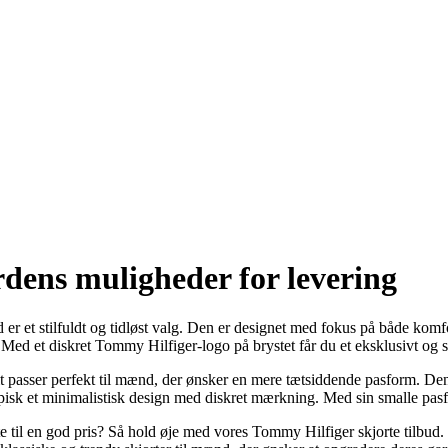
rdens muligheder for levering
et stilfuldt og tidløst valg. Den er designet med fokus på både komfor
d. Med et diskret Tommy Hilfiger-logo på brystet får du et eksklusivt og st
it passer perfekt til mænd, der ønsker en mere tætsiddende pasform. Den
typisk et minimalistisk design med diskret mærkning. Med sin smalle pasf
til en god pris? Så hold øje med vores Tommy Hilfiger skjorte tilbud. Her