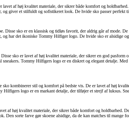
er lavet af høj kvalitet materiale, der sikrer både komfort og holdbarh
 giver et stilfuldt og sofistikeret look. De hvide sko passer perfekt til eth
 Disse sko er en klassisk og tidløs favorit, der aldrig går af mode. De e
, og har det ikoniske Tommy Hilfiger logo. De hvide sko er alsidige og k
isse sko er lavet af høj kvalitet materiale, der sikrer en god pasform 
casual sneakers. Tommy Hilfigers logo er en diskret og elegant detalje. M
se sko kombinerer stil og komfort på bedste vis. De er lavet af høj kvali
igers logo er en markant detalje, der tilføjer et strejf af luksus. Sneake
avet af høj kvalitet materiale, der sikrer både komfort og holdbarhed. De
ook. Den sorte farve gør skoene alsidige, da de kan matches til mange fors