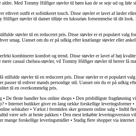
e aldre. Med Tommy Hilfiger støvler til børn kan de se seje ud og føle s
er ethvert outfit et sofistikeret touch. Disse støvler er lavet af læder e
 Hilfiger støvler til damer tilføje en luksuriøs fornemmelse til dit look
ulde støvler til en reduceret pris. Disse støvler er et populært valg for kv
 enhver smag. Uanset om du er på udkig efter knælange støvler eller anke
rfekt kombinerer komfort og trend. Disse støvler er lavet af høj kvalitet ma
 mere casual chelsea-støvler, vil Tommy Hilfiger støvler til herrer få mæ
å stilfulde støvler til en reduceret pris. Disse støvler er et populært valg
der passer til enhver mands personlige stil. Uanset om du er på udkig eft
alitet til en overkommelig pris.
g
•
De fleste handler hos online shops
•
Den prisbilligste fragtløsning 
op?
•
Internet butikker giver en lang række forskellige leveringsformer
•
online selskaber
•
Vækst i fremtiden sker gennem online salg
•
Indtil fl
altid være selv at hente pakken
•
Den mest letkøbte leveringsversion vil
er mange forskellige leveringsmidler
•
Stadig flere shopper via internet