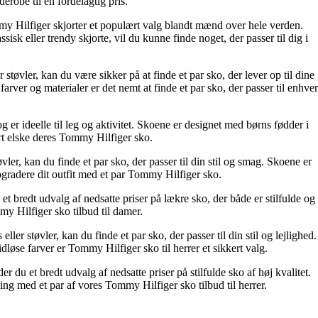
robe til en fordelagtig pris.
mmy Hilfiger skjorter et populært valg blandt mænd over hele verden.
sisk eller trendy skjorte, vil du kunne finde noget, der passer til dig i
tøvler, kan du være sikker på at finde et par sko, der lever op til dine
er og materialer er det nemt at finde et par sko, der passer til enhver
 er ideelle til leg og aktivitet. Skoene er designet med børns fødder i
rt elske deres Tommy Hilfiger sko.
er, kan du finde et par sko, der passer til din stil og smag. Skoene er
pgradere dit outfit med et par Tommy Hilfiger sko.
 bredt udvalg af nedsatte priser på lækre sko, der både er stilfulde og
my Hilfiger sko tilbud til damer.
r støvler, kan du finde et par sko, der passer til din stil og lejlighed.
øse farver er Tommy Hilfiger sko til herrer et sikkert valg.
 du et bredt udvalg af nedsatte priser på stilfulde sko af høj kvalitet.
ing med et par af vores Tommy Hilfiger sko tilbud til herrer.