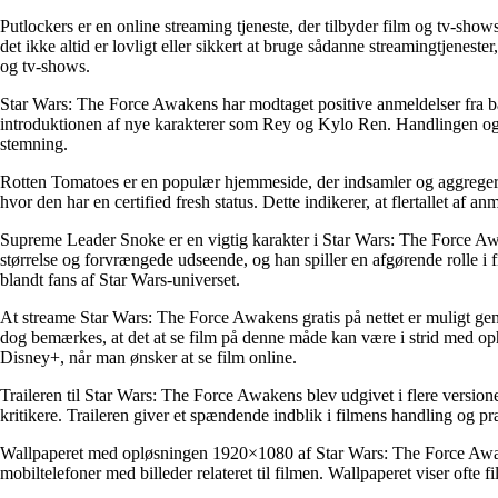
Putlockers er en online streaming tjeneste, der tilbyder film og tv-sho
det ikke altid er lovligt eller sikkert at bruge sådanne streamingtjeneste
og tv-shows.
Star Wars: The Force Awakens har modtaget positive anmeldelser fra bå
introduktionen af nye karakterer som Rey og Kylo Ren. Handlingen og 
stemning.
Rotten Tomatoes er en populær hjemmeside, der indsamler og aggrege
hvor den har en certified fresh status. Dette indikerer, at flertallet af 
Supreme Leader Snoke er en vigtig karakter i Star Wars: The Force Awa
størrelse og forvrængede udseende, og han spiller en afgørende rolle i f
blandt fans af Star Wars-universet.
At streame Star Wars: The Force Awakens gratis på nettet er muligt ge
dog bemærkes, at det at se film på denne måde kan være i strid med opha
Disney+, når man ønsker at se film online.
Traileren til Star Wars: The Force Awakens blev udgivet i flere version
kritikere. Traileren giver et spændende indblik i filmens handling og præ
Wallpaperet med opløsningen 1920×1080 af Star Wars: The Force Awakens
mobiltelefoner med billeder relateret til filmen. Wallpaperet viser ofte