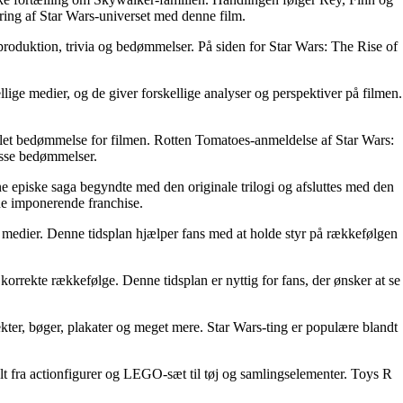
ring af Star Wars-universet med denne film.
produktion, trivia og bedømmelser. På siden for Star Wars: The Rise of
ige medier, og de giver forskellige analyser og perspektiver på filmen.
mlet bedømmelse for filmen. Rotten Tomatoes-anmeldelse af Star Wars:
isse bedømmelser.
 episke saga begyndte med den originale trilogi og afsluttes med den
ne imponerende franchise.
re medier. Denne tidsplan hjælper fans med at holde styr på rækkefølgen
 korrekte rækkefølge. Denne tidsplan er nyttig for fans, der ønsker at se
jekter, bøger, plakater og meget mere. Star Wars-ting er populære blandt
alt fra actionfigurer og LEGO-sæt til tøj og samlingselementer. Toys R