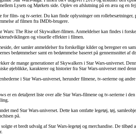
ellem Lysets og Mørkets side. Oplev en afslutning på en æra og en fej
for film- og tv-serier. Du kan finde oplysninger om rollebesætninger, 
mmelse af filmen fra IMDb-brugere.
r Wars: The Rise of Skywalker-filmen. Anmeldelser kan findes i forskell
kterudviklingen og visuelle effekter i filmen.
side, der samler anmeldelser fra forskellige kilder og beregner en sa
gernes bedømmelser samt en bedømmelse baseret på gennemsnittet af d
ækker de mange generationer af Skywalkers i Star Wars-universet. Denne
ske øjeblikke, karakterer og historier fra Star Wars-universet med den
ivenhederne i Star Wars-universet, herunder filmene, tv-serierne og and
s er en detaljeret liste over alle Star Wars-filmene og tv-serierne i den
ling.
orbundet med Star Wars-universet. Dette kan omfatte legetøj, tøj, samleob
nchisen på.
 solgte et bredt udvalg af Star Wars-legetøj og merchandise. De tilbød 
r.