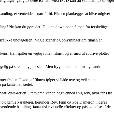
g tilgængelig på dette format. Med DVD kan du se filmen på dit eget
ling, er ventetiden snart forbi. Filmen planlægges at blive udgivet
ling? Nu kan du gøre det! Du kan downloade filmen fra forskellige
ærre ikke undtagelsen. Nogle scener og oplysninger om filmen er
Han spiller en vigtig rolle i filmen og er med til at drive plottet
gelig på streamingtjenesten. Men frygt ikke, der er mange andre
uer freden. I løbet af filmen følger vi både nye og velkendte
på kanten af ​​sædet.
Star Wars-serien. Premieren var en begivenhed i sig selv, hvor fans fra
e og gamle karakterer, herunder Rey, Finn og Poe Dameron, i deres
ændende handling, fantastiske visuelle effekter og påskønnelse af de