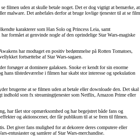
se filmen uden at skulle betale noget. Det er dog vigtigt at bemærke, at
ler malware. Det anbefales derfor at bruge lovlige tjenester til at se film
elkendte karakterer som Han Solo og Princess Leia, samt
 har formået at genvinde nogle af den oprindelige Star Wars-magiske
e Awakens har modtaget en positiv bedømmelse på Rotten Tomatoes,
 vellykket fortsættelse af Star Wars-sagaen.
der forsøger at dominere galaksen. Snoke er kendt for sin enorme
 hans tilstedeværelse i filmen har skabt stor interesse og spekulation
der brugerne at se filmen uden at betale eller downloade den. Det skal
igt indhold som fx streamingtjenester som Netflix, Amazon Prime eller
ring, har fået stor opmærksomhed og har begejstret både fans og
ffekter og aktionscener, der får publikum til at se frem til filmen.
s. Det giver fans mulighed for at dekorere deres computere eller
r Wars-entusiaster og samlere af Star Wars-merchandise.