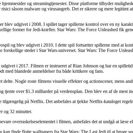
hjemmesider og streamingtjenester. Disse platforme tilbyder muligheden 
 risici såsom malware og virusangreb. Det er sikrere og mere legitimt a
 blev udgivet i 2008. I spillet tager spillerne kontrol over en ny karakte
llige former for Jedi-kræfter. Star Wars: The Force Unleashed fik gener
spil og blev udgivet i 2010. I dette spil fortsætter spillerne med at kont
rske forskellige steder i Star Wars-universet. Star Wars: The Force Unl
 udgivet i 2017. Filmen er instrueret af Rian Johnson og har en spillet
t med blandede anmeldelser fra både kritikere og fans.
delte. Nogle roste filmens visuelle effekter og actionscener, mens andre
g tjente over $1.3 milliarder på verdensplan. Den blev en af de mest in
tilgængelig på Netflix. Det anbefales at tjekke Netflix-kataloget regelmæ
er og 32 minutter.
evare overraskelseselementet i filmen, anbefales det at undgå at læse ell
 kan finde flotte wallpapers fra Star Wars: The Last Jedi til at bruge 