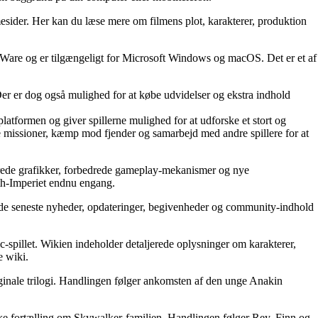
sider. Her kan du læse mere om filmens plot, karakterer, produktion
 BioWare og er tilgængeligt for Microsoft Windows og macOS. Det er et af
 Der er dog også mulighed for at købe udvidelser og ekstra indhold
platformen og giver spillerne mulighed for at udforske et stort og
e missioner, kæmp mod fjender og samarbejd med andre spillere for at
erede grafikker, forbedrede gameplay-mekanismer og nye
Sith-Imperiet endnu engang.
e de seneste nyheder, opdateringer, begivenheder og community-indhold
spillet. Wikien indeholder detaljerede oplysninger om karakterer,
e wiki.
iginale trilogi. Handlingen følger ankomsten af den unge Anakin
iske fortælling om Skywalker-familien. Handlingen følger Rey, Finn og