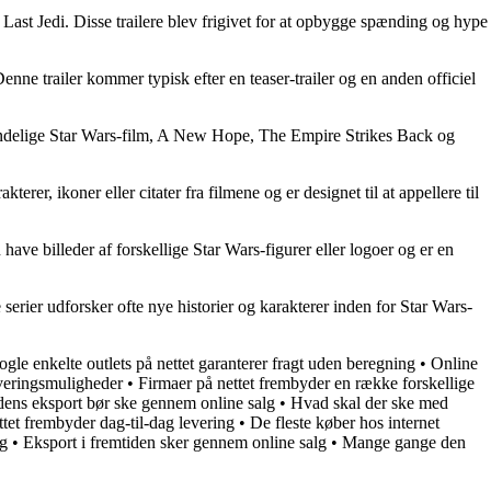
e Last Jedi. Disse trailere blev frigivet for at opbygge spænding og hype
Denne trailer kommer typisk efter en teaser-trailer og en anden officiel
oprindelige Star Wars-film, A New Hope, The Empire Strikes Back og
terer, ikoner eller citater fra filmene og er designet til at appellere til
an have billeder af forskellige Star Wars-figurer eller logoer og er en
e serier udforsker ofte nye historier og karakterer inden for Star Wars-
gle enkelte outlets på nettet garanterer fragt uden beregning
•
Online
everingsmuligheder
•
Firmaer på nettet frembyder en række forskellige
dens eksport bør ske gennem online salg
•
Hvad skal der ske med
tet frembyder dag-til-dag levering
•
De fleste køber hos internet
ng
•
Eksport i fremtiden sker gennem online salg
•
Mange gange den