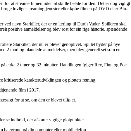
for at streame filmen uden at skulle betale for den. Det er dog vigtigt
t bruge lovlige streamingtjenester eller købe filmen på DVD eller Blu-
r ved navn Starkiller, der er en lærling til Darth Vader. Spilleren skal
elt positive anmeldelser og blev rost for sin rige historie, spændende
rollere Starkiller, der nu er blevet genoplivet. Spillet byder på nye
eashed 2 modtog blandede anmeldelser, men blev generelt set som en
id på cirka 2 timer og 32 minutter. Handlingen følger Rey, Finn og Poe
 kritiserede karakterudviklingen og plottets retning.
dtjenende film i 2017.
ssigt for at se, om den er blevet tilføjet.
er se indhold, der afslører vigtige plotpunkter.
som baggrund på din computer eller mobiltelefon.