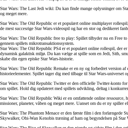
Star Wars: The Last Jedi wiki: Du kan finde mange oplysninger om Star
og meget mere.
Star Wars: The Old Republic er et populært online multiplayer rollespil
de mest succesrige Star Wars-videospil og har en stor og dedikeret fanb
Star Wars: The Old Republic free to play: Spillet tilbyder nu en Free to
gennem spillets mikrotransaktionssystem.
Star Wars: The Old Republic PS4 er et populært online rollespil, der er 
dynamisk galaktisk miljø. Du kan vælge at spille som en Jedi, Sith, s
skabe din egen episke Star Wars-historie.
Star Wars: The Old Republic Remake er en ny og forbedret version af
historieelementer. Spillet tager dig med tilbage til Star Wars-universe
Star Wars: The Old Republic Twitter er den officielle Twitter-konto f
om spillet. Hold dig opdateret med spillets udvikling, deltag i konkurre
Star Wars: The Old Republic Wiki er en omfattende online ressource, h
missioner, planeter, våben og meget mere. Uanset om du er ny spiller el
Star Wars: The Phantom Menace er den første film i den forlængede Star
Skywalker, Obi-Wan Kenobis træning af ham og begyndelsen på Star War
Star Wars: The Rise of Skywalker er den niende og sidste film i den or