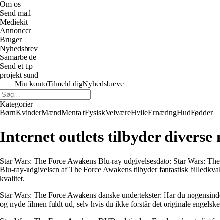
Om os
Send mail
Mediekit
Annoncer
Bruger
Nyhedsbrev
Samarbejde
Send et tip
projekt sund
Min konto
Tilmeld dig
Nyhedsbreve
Kategorier
Børn
Kvinder
Mænd
Mentalt
Fysisk
Velvære
Hvile
Ernæring
Hud
Fødder
Internet outlets tilbyder diverse 
Star Wars: The Force Awakens Blu-ray udgivelsesdato: Star Wars: The Fo
Blu-ray-udgivelsen af ​​The Force Awakens tilbyder fantastisk billedkval
kvalitet.
Star Wars: The Force Awakens danske undertekster: Har du nogensinde
og nyde filmen fuldt ud, selv hvis du ikke forstår det originale engelske