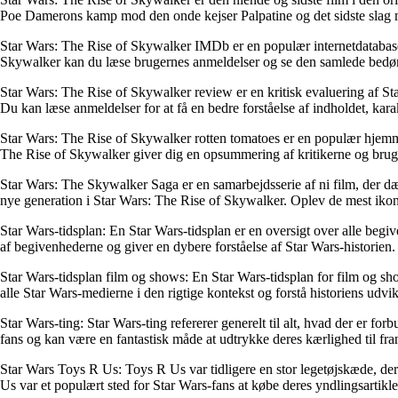
Poe Damerons kamp mod den onde kejser Palpatine og det sidste slag m
Star Wars: The Rise of Skywalker IMDb er en populær internetdatabase 
Skywalker kan du læse brugernes anmeldelser og se den samlede bedø
Star Wars: The Rise of Skywalker review er en kritisk evaluering af Sta
Du kan læse anmeldelser for at få en bedre forståelse af indholdet, kara
Star Wars: The Rise of Skywalker rotten tomatoes er en populær hjemme
The Rise of Skywalker giver dig en opsummering af kritikerne og bru
Star Wars: The Skywalker Saga er en samarbejdsserie af ni film, der d
nye generation i Star Wars: The Rise of Skywalker. Oplev de mest ikoni
Star Wars-tidsplan: En Star Wars-tidsplan er en oversigt over alle beg
af begivenhederne og giver en dybere forståelse af Star Wars-historien.
Star Wars-tidsplan film og shows: En Star Wars-tidsplan for film og show
alle Star Wars-medierne i den rigtige kontekst og forstå historiens udvik
Star Wars-ting: Star Wars-ting refererer generelt til alt, hvad der er f
fans og kan være en fantastisk måde at udtrykke deres kærlighed til fra
Star Wars Toys R Us: Toys R Us var tidligere en stor legetøjskæde, der
Us var et populært sted for Star Wars-fans at købe deres yndlingsartikle