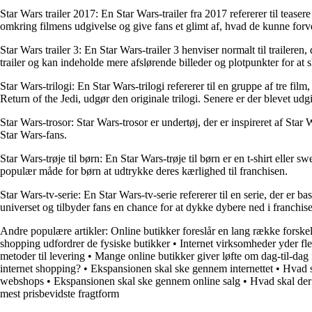
Star Wars trailer 2017: En Star Wars-trailer fra 2017 refererer til teas
omkring filmens udgivelse og give fans et glimt af, hvad de kunne forv
Star Wars trailer 3: En Star Wars-trailer 3 henviser normalt til trailere
trailer og kan indeholde mere afslørende billeder og plotpunkter for at 
Star Wars-trilogi: En Star Wars-trilogi refererer til en gruppe af tre
Return of the Jedi, udgør den originale trilogi. Senere er der blevet udgi
Star Wars-trosor: Star Wars-trosor er undertøj, der er inspireret af Star W
Star Wars-fans.
Star Wars-trøje til børn: En Star Wars-trøje til børn er en t-shirt eller s
populær måde for børn at udtrykke deres kærlighed til franchisen.
Star Wars-tv-serie: En Star Wars-tv-serie refererer til en serie, der er b
universet og tilbyder fans en chance for at dykke dybere ned i franchis
Andre populære artikler:
Online butikker foreslår en lang række forske
shopping udfordrer de fysiske butikker
•
Internet virksomheder yder fl
metoder til levering
•
Mange online butikker giver løfte om dag-til-dag 
internet shopping?
•
Ekspansionen skal ske gennem internettet
•
Hvad s
webshops
•
Ekspansionen skal ske gennem online salg
•
Hvad skal der
mest prisbevidste fragtform