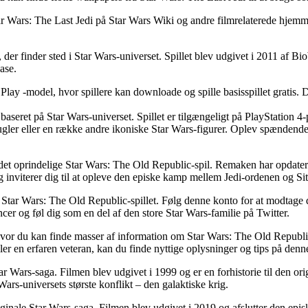
 Wars: The Last Jedi på Star Wars Wiki og andre filmrelaterede hjemme
, der finder sted i Star Wars-universet. Spillet blev udgivet i 2011 af
ase.
 Play -model, hvor spillere kan downloade og spille basisspillet gratis.
baseret på Star Wars-universet. Spillet er tilgængeligt på PlayStation 4-
mugler eller en række andre ikoniske Star Wars-figurer. Oplev spændend
 det oprindelige Star Wars: The Old Republic-spil. Remaken har opdat
t og inviterer dig til at opleve den episke kamp mellem Jedi-ordenen og 
or Star Wars: The Old Republic-spillet. Følg denne konto for at modtag
ncer og føl dig som en del af den store Star Wars-familie på Twitter.
vor du kan finde masser af information om Star Wars: The Old Republic-
ler en erfaren veteran, kan du finde nyttige oplysninger og tips på denn
 Wars-saga. Filmen blev udgivet i 1999 og er en forhistorie til den or
s-universets største konflikt – den galaktiske krig.
iginale Star Wars-saga. Filmen blev udgivet i 2019 og afslutter den ep