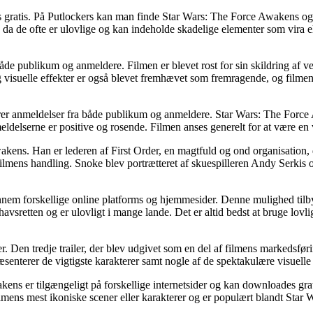
ws gratis. På Putlockers kan man finde Star Wars: The Force Awakens og 
r, da de ofte er ulovlige og kan indeholde skadelige elementer som vira el
de publikum og anmeldere. Filmen er blevet rost for sin skildring af v
visuelle effekter er også blevet fremhævet som fremragende, og filmen
rer anmeldelser fra både publikum og anmeldere. Star Wars: The Forc
anmeldelserne er positive og rosende. Filmen anses generelt for at være en
kens. Han er lederen af First Order, en magtfuld og ond organisation, 
ilmens handling. Snoke blev portrætteret af skuespilleren Andy Serkis og
nnem forskellige online platforms og hjemmesider. Denne mulighed tilby
vsretten og er ulovligt i mange lande. Det er altid bedst at bruge lovl
er. Den tredje trailer, der blev udgivet som en del af filmens markedsfø
senterer de vigtigste karakterer samt nogle af de spektakulære visuelle e
 er tilgængeligt på forskellige internetsider og kan downloades grati
 filmens mest ikoniske scener eller karakterer og er populært blandt Sta