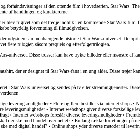
ere og forhåndsvisninger af den ottende film i hovedserien, Star Wars: Th
ente af handlingen og karaktererne.
n, der blev frigivet som det tredje indblik i en kommende Star Wars-film. 
skabe betydelig forventning til filmudgivelsen.
 film, der udgør en sammenhængende historie i Star Wars-universet. De 
vet flere trilogier, såsom prequels og efterfølgertrilogien.
ars-universet. Disse trusser kan have trykte billeder eller mønstre af karak
weatshirt, der er designet til Star Wars-fans i en ung alder. Disse trøjer k
aseret i Star Wars-universet og sendes på tv eller streamingtjenester. Diss
everdenen.
llige leveringsmuligheder
•
Flere og flere bestiller via internet shops
•
No
ere leveringsmuligheder
•
Internet webshops giver diverse forskellige l
fragt
•
Internet webshops foreslår diverse leveringsmuligheder
•
Fremti
kal der ske med handel over nettet?
•
En lang række forretninger på net
 ske med digital handel?
•
Online shops yder diverse metoder til leveri