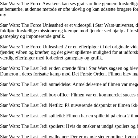
Star Wars: The Force Awakens kan ses gratis online gennem forskellige 
at bemærke, at denne metode er ofte ulovlig og kan udsætte brugere for
ray.
Star Wars: The Force Unleashed er et videospil i Star Wars-universet, der
fuldføre forskellige missioner og kæmpe mod fjender ved hjælp af forske
gameplay og imponerende grafik.
Star Wars: The Force Unleashed 2 er en efterfølger til det originale video
fjender, våben og kræfter, og det giver spillerne mulighed for at udfo
værdig efterfølger med forbedret gameplay og grafik.
Star Wars: The Last Jedi er den ottende film i Star Wars-sagaen og blev
Dameron i deres fortsatte kamp mod Det Første Orden. Filmen blev mød
Star Wars: The Last Jedi anmeldelse: Anmeldelserne af filmen var meget 
Star Wars: The Last Jedi box office: Filmen var en kommerciel succes o
Star Wars: The Last Jedi Netflix: På nuværende tidspunkt er filmen ikke 
Star Wars: The Last Jedi spilletid: Filmen har en spilletid på cirka 2 tim
Star Wars: The Last Jedi spoilers: Hvis du ønsker at undgå spoilers og b
Star Wars: The Last Jedi wallpaper: Der er mange steder online, hvor du