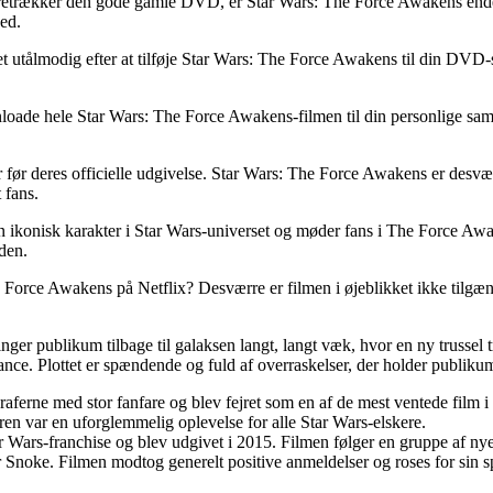
etrækker den gode gamle DVD, er Star Wars: The Force Awakens endeli
hed.
ålmodig efter at tilføje Star Wars: The Force Awakens til din DVD-sam
oade hele Star Wars: The Force Awakens-filmen til din personlige sam
r før deres officielle udgivelse. Star Wars: The Force Awakens er desv
 fans.
isk karakter i Star Wars-universet og møder fans i The Force Awakens. 
den.
Force Awakens på Netflix? Desværre er filmen i øjeblikket ikke tilgæn
r publikum tilbage til galaksen langt, langt væk, hvor en ny trussel tr
nce. Plottet er spændende og fuld af overraskelser, der holder publikum 
rne med stor fanfare og blev fejret som en af ​​de mest ventede film i 
eren var en uforglemmelig oplevelse for alle Star Wars-elskere.
 Wars-franchise og blev udgivet i 2015. Filmen følger en gruppe af ny
noke. Filmen modtog generelt positive anmeldelser og roses for sin sp