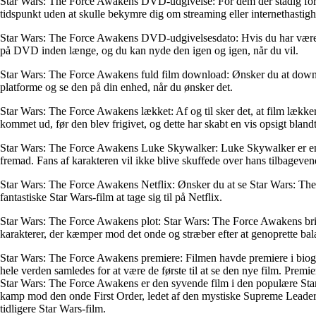
Star Wars: The Force Awakens DVD-udgivelse: For dem der stadig for
tidspunkt uden at skulle bekymre dig om streaming eller internethastig
Star Wars: The Force Awakens DVD-udgivelsesdato: Hvis du har været ut
på DVD inden længe, og du kan nyde den igen og igen, når du vil.
Star Wars: The Force Awakens fuld film download: Ønsker du at downl
platforme og se den på din enhed, når du ønsker det.
Star Wars: The Force Awakens lækket: Af og til sker det, at film lække
kommet ud, før den blev frigivet, og dette har skabt en vis opsigt blandt
Star Wars: The Force Awakens Luke Skywalker: Luke Skywalker er en ikon
fremad. Fans af karakteren vil ikke blive skuffede over hans tilbageven
Star Wars: The Force Awakens Netflix: Ønsker du at se Star Wars: The 
fantastiske Star Wars-film at tage sig til på Netflix.
Star Wars: The Force Awakens plot: Star Wars: The Force Awakens bringe
karakterer, der kæmper mod det onde og stræber efter at genoprette bala
Star Wars: The Force Awakens premiere: Filmen havde premiere i biografe
hele verden samledes for at være de første til at se den nye film. Premi
Star Wars: The Force Awakens er den syvende film i den populære Star
kamp mod den onde First Order, ledet af den mystiske Supreme Leader S
tidligere Star Wars-film.