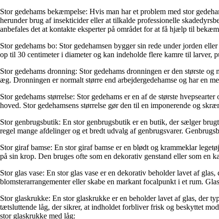
Stor gedehams bekæmpelse: Hvis man har et problem med stor gedehams 
herunder brug af insekticider eller at tilkalde professionelle skadedyr
anbefales det at kontakte eksperter på området for at få hjælp til bekæ
Stor gedehams bo: Stor gedehamsen bygger sin rede under jorden eller
op til 30 centimeter i diameter og kan indeholde flere kamre til larver,
Stor gedehams dronning: Stor gedehams dronningen er den største og m
æg. Dronningen er normalt større end arbejdergedehamse og har en mere
Stor gedehams størrelse: Stor gedehams er en af de største hvepsearter 
hoved. Stor gedehamsens størrelse gør den til en imponerende og sk
Stor genbrugsbutik: En stor genbrugsbutik er en butik, der sælger brugt
regel mange afdelinger og et bredt udvalg af genbrugsvarer. Genbrugsb
Stor giraf bamse: En stor giraf bamse er en blødt og krammeklar legetøj,
på sin krop. Den bruges ofte som en dekorativ genstand eller som en k
Stor glas vase: En stor glas vase er en dekorativ beholder lavet af glas,
blomsterarrangementer eller skabe en markant focalpunkt i et rum. Glass
Stor glaskrukke: En stor glaskrukke er en beholder lavet af glas, der ty
tætsluttende låg, der sikrer, at indholdet forbliver frisk og beskyttet 
stor glaskrukke med låg: