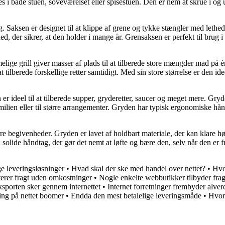
i både stuen, soveværelset eller spisestuen. Den er nem at skrue i og uds
. Saksen er designet til at klippe af grene og tykke stængler med lethe
d, der sikrer, at den holder i mange år. Grensaksen er perfekt til brug i 
melige grill giver masser af plads til at tilberede store mængder mad på 
t tilberede forskellige retter samtidigt. Med sin store størrelse er den id
ideel til at tilberede supper, gryderetter, saucer og meget mere. Gryden
amilien eller til større arrangementer. Gryden har typisk ergonomiske hån
tørre begivenheder. Gryden er lavet af holdbart materiale, der kan klare
ide håndtag, der gør det nemt at løfte og bære den, selv når den er fu
e leveringsløsninger
•
Hvad skal der ske med handel over nettet?
•
Hvo
sterer fragt uden omkostninger
•
Nogle enkelte webbutikker tilbyder fragt
sporten sker gennem internettet
•
Internet forretninger frembyder alver
ng på nettet boomer
•
Endda den mest betalelige leveringsmåde
•
Hvor