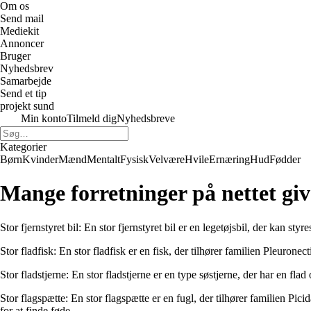
Om os
Send mail
Mediekit
Annoncer
Bruger
Nyhedsbrev
Samarbejde
Send et tip
projekt sund
Min konto
Tilmeld dig
Nyhedsbreve
Kategorier
Børn
Kvinder
Mænd
Mentalt
Fysisk
Velvære
Hvile
Ernæring
Hud
Fødder
Mange forretninger på nettet giv
Stor fjernstyret bil: En stor fjernstyret bil er en legetøjsbil, der kan s
Stor fladfisk: En stor fladfisk er en fisk, der tilhører familien Pleuron
Stor fladstjerne: En stor fladstjerne er en type søstjerne, der har en fl
Stor flagspætte: En stor flagspætte er en fugl, der tilhører familien P
for at finde føde.