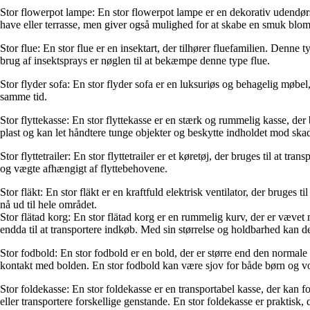
Stor flowerpot lampe: En stor flowerpot lampe er en dekorativ udendørs 
have eller terrasse, men giver også mulighed for at skabe en smuk blom
Stor flue: En stor flue er en insektart, der tilhører fluefamilien. Den
brug af insektsprays er nøglen til at bekæmpe denne type flue.
Stor flyder sofa: En stor flyder sofa er en luksuriøs og behagelig møbel,
samme tid.
Stor flyttekasse: En stor flyttekasse er en stærk og rummelig kasse, der
plast og kan let håndtere tunge objekter og beskytte indholdet mod skad
Stor flyttetrailer: En stor flyttetrailer er et køretøj, der bruges til at
og vægte afhængigt af flyttebehovene.
Stor fläkt: En stor fläkt er en kraftfuld elektrisk ventilator, der bruges 
nå ud til hele området.
Stor flätad korg: En stor flätad korg er en rummelig kurv, der er vævet m
endda til at transportere indkøb. Med sin størrelse og holdbarhed kan d
Stor fodbold: En stor fodbold er en bold, der er større end den normale st
kontakt med bolden. En stor fodbold kan være sjov for både børn og 
Stor foldekasse: En stor foldekasse er en transportabel kasse, der kan f
eller transportere forskellige genstande. En stor foldekasse er praktisk,