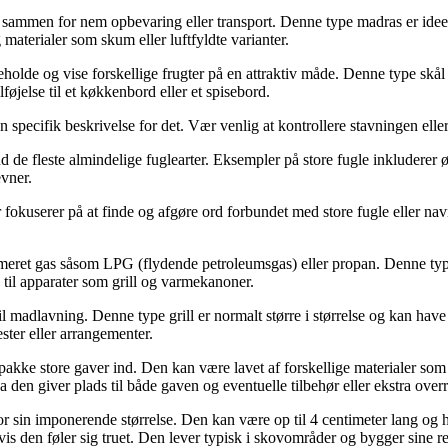
s sammen for nem opbevaring eller transport. Denne type madras er idee
 materialer som skum eller luftfyldte varianter.
indeholde og vise forskellige frugter på en attraktiv måde. Denne type sk
lføjelse til et køkkenbord eller et spisebord.
 en specifik beskrivelse for det. Vær venlig at kontrollere stavningen el
e end de fleste almindelige fuglearter. Eksempler på store fugle inkludere
vner.
 fokuserer på at finde og afgøre ord forbundet med store fugle eller navn
imeret gas såsom LPG (flydende petroleumsgas) eller propan. Denne type
 til apparater som grill og varmekanoner.
f til madlavning. Denne type grill er normalt større i størrelse og kan h
ster eller arrangementer.
akke store gaver ind. Den kan være lavet af forskellige materialer som p
 den giver plads til både gaven og eventuelle tilbehør eller ekstra overr
r sin imponerende størrelse. Den kan være op til 4 centimeter lang og h
s den føler sig truet. Den lever typisk i skovområder og bygger sine red