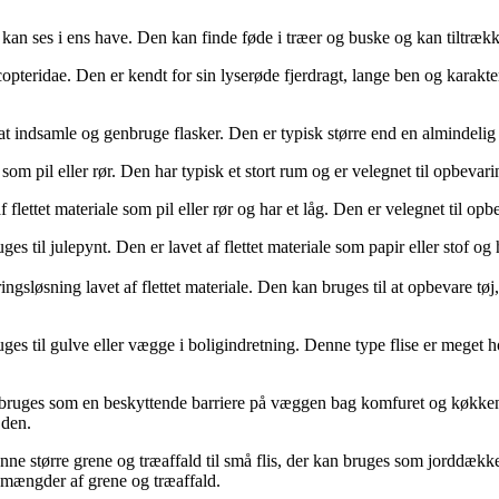
r kan ses i ens have. Den kan finde føde i træer og buske og kan tiltrækk
copteridae. Den er kendt for sin lyserøde fjerdragt, lange ben og karakt
l at indsamle og genbruge flasker. Den er typisk større end en almindel
e som pil eller rør. Den har typisk et stort rum og er velegnet til opbevari
f flettet materiale som pil eller rør og har et låg. Den er velegnet til o
 bruges til julepynt. Den er lavet af flettet materiale som papir eller sto
ngsløsning lavet af flettet materiale. Den kan bruges til at opbevare tøj,
er bruges til gulve eller vægge i boligindretning. Denne type flise er m
er bruges som en beskyttende barriere på væggen bag komfuret og køkkenv
 den.
anne større grene og træaffald til små flis, der kan bruges som jorddækk
e mængder af grene og træaffald.