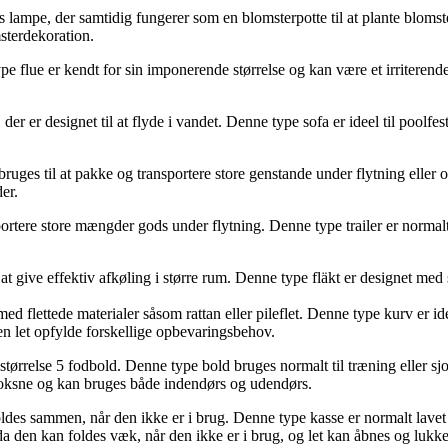
lampe, der samtidig fungerer som en blomsterpotte til at plante blomster
sterdekoration.
ne type flue er kendt for sin imponerende størrelse og kan være et irrit
 der er designet til at flyde i vandet. Denne type sofa er ideel til poolf
 bruges til at pakke og transportere store genstande under flytning eller
er.
 transportere store mængder gods under flytning. Denne type trailer er norm
til at give effektiv afkøling i større rum. Denne type fläkt er designet me
ed flettede materialer såsom rattan eller pileflet. Denne type kurv er ide
en let opfylde forskellige opbevaringsbehov.
ørrelse 5 fodbold. Denne type bold bruges normalt til træning eller sjov a
voksne og kan bruges både indendørs og udendørs.
oldes sammen, når den ikke er i brug. Denne type kasse er normalt lavet 
 da den kan foldes væk, når den ikke er i brug, og let kan åbnes og lukke