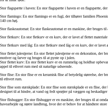
Stor flagspætte i haven: En stor flagspætte i haven er en flagspætte, de
Stor flamingo: En stor flamingo er en fugl, der tilhører familien Phoeni
140 cm høj.
Stor flaskeautomat: En stor flaskeautomat er en maskine, der bruges ti
Stor fletkurv: En stor fletkurv er en kurv, der er lavet af flettet material
Stor fletkurv med låg: En stor fletkurv med låg er en kurv, der er lavet a
Stor flettet julestjerne: En stor flettet julestjerne er en dekoration, der
motiver og farver og bruges til at pynte op i julen.
Stor flettet kurv: En stor flettet kurv er en rummelig og holdbar opbevari
appel til ethvert rum med sit naturlige udseende.
Stor flise: En stor flise er en keramisk flise af betydelig størrelse, d
til ethvert rum.
Stor flise som stænkplade: En stor flise som stænkplade er en flise, d
designet til at hindre, at vand og fedt sprøjter på væggen og beskadiger
Stor flishugger: En stor flishugger er en maskine, der bruges til at omd
havearbejde og større landbrug, hvor der er behov for at håndtere stor