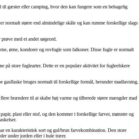
l til gæster eller camping, hvor den kan fungere som en behagelig
ål er normalt større end almindelige skåle og kan rumme forskellige slags
ler prøve med et andet søgeord.
r ørne, ørne, kondorer og rovfugle som falkoner. Disse fugle er normalt
e på store fuglearter. Dette er en populær aktivitet for fugleelskere
 gasflaske bruges normalt til forskellige formål, herunder madlavning,
ave flere brændere til at skabe høj varme og tilberede større mængder mad
apir, plast eller stof, og den kommer i forskellige farver, mønstre og
askelser.
ar en karakteristisk sort og gul/brun farvekombination. Den store
er under jorden eller i hule træer.