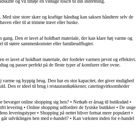
kifte og vil tilføje en vintage touch til din indretning.
d. Med sine store skær og kraftige håndtag kan saksen håndtere selv de
haven eller til at trimme træer eller buske.
én gang. Den er lavet af holdbart materiale, der kan klare høj varme og
eel til større sammenkomster eller familieudflugter.
 er lavet af holdbart materiale, der fordeler varmen jævnt og effektivt.
dtag og passer perfekt på de fleste typer af komfurer eller ovne.
 høj varme og hyppig brug. Den har en stor kapacitet, der giver mulighed
ld. Den er ideel til brug i restaurantkøkkener, cateringvirksomheder
r bevæger online shopping sig hen?
•
Netkøb er årsag til butiksdød
•
fri levering
•
Online shopping udfordrer de fysiske butikker
•
De unge
dens leveringstyper
•
Shopping på nettet bliver fortsat mere populært
•
 går udviklingen hen med e-handel?
•
Kan væksten inden for e-handel