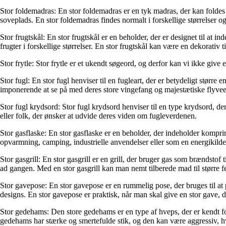
Stor foldemadras: En stor foldemadras er en tyk madras, der kan folde
soveplads. En stor foldemadras findes normalt i forskellige størrelser og
Stor frugtskål: En stor frugtskål er en beholder, der er designet til at 
frugter i forskellige størrelser. En stor frugtskål kan være en dekorativ ti
Stor frytle: Stor frytle er et ukendt søgeord, og derfor kan vi ikke give
Stor fugl: En stor fugl henviser til en fugleart, der er betydeligt størr
imponerende at se på med deres store vingefang og majestætiske flyvee
Stor fugl krydsord: Stor fugl krydsord henviser til en type krydsord, der
eller folk, der ønsker at udvide deres viden om fugleverdenen.
Stor gasflaske: En stor gasflaske er en beholder, der indeholder kompr
opvarmning, camping, industrielle anvendelser eller som en energikilde
Stor gasgrill: En stor gasgrill er en grill, der bruger gas som brændsto
ad gangen. Med en stor gasgrill kan man nemt tilberede mad til større fe
Stor gavepose: En stor gavepose er en rummelig pose, der bruges til at p
designs. En stor gavepose er praktisk, når man skal give en stor gave, da
Stor gedehams: Den store gedehams er en type af hveps, der er kendt fo
gedehams har stærke og smertefulde stik, og den kan være aggressiv, hvi