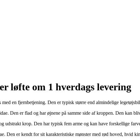
er løfte om 1 hverdags levering
tyres med en fjernbetjening. Den er typisk større end almindelige legetøjs
ectidae. Den er flad og har øjnene på samme side af kroppen. Den kan bliv
ad og udstrakt krop. Den har typisk fem arme og kan have forskellige farv
icidae. Den er kendt for sit karakteristiske mønster med rød hoved, hvid