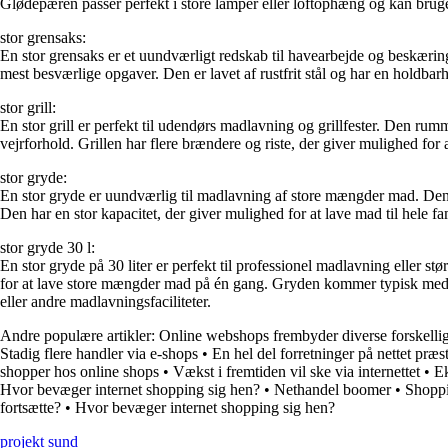
Glødepæren passer perfekt i store lamper eller loftophæng og kan bruges 
stor grensaks:
En stor grensaks er et uundværligt redskab til havearbejde og beskæring
mest besværlige opgaver. Den er lavet af rustfrit stål og har en holdbarhe
stor grill:
En stor grill er perfekt til udendørs madlavning og grillfester. Den rum
vejrforhold. Grillen har flere brændere og riste, der giver mulighed for a
stor gryde:
En stor gryde er uundværlig til madlavning af store mængder mad. Den er 
Den har en stor kapacitet, der giver mulighed for at lave mad til hele f
stor gryde 30 l:
En stor gryde på 30 liter er perfekt til professionel madlavning eller s
for at lave store mængder mad på én gang. Gryden kommer typisk med sol
eller andre madlavningsfaciliteter.
Andre populære artikler:
Online webshops frembyder diverse forskellig
Stadig flere handler via e-shops
•
En hel del forretninger på nettet præ
shopper hos online shops
•
Vækst i fremtiden vil ske via internettet
•
Ek
Hvor bevæger internet shopping sig hen?
•
Nethandel boomer
•
Shoppi
fortsætte?
•
Hvor bevæger internet shopping sig hen?
projekt sund