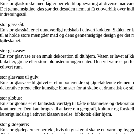
En stor glaskrukke med låg er perfekt til opbevaring af diverse madvare
Det gennemsigtige glas gør det desuden nemt at få et overblik over indh
indretningsstil.
stor glasskål:
En stor glasskål er et uundværligt redskab i ethvert køkken. Skålen er l
til at holde store mængder mad og dens gennemsigtige design gør det mul
køleskabet.
stor glasvase:
En stor glasvase er en smuk dekoration til dit hjem. Vasen er lavet af kl
buketter, grene eller store blomsterarrangementer. Den vil være et perf
ethvert rum.
stor glasvase til gulv:
En stor glasvase til gulvet er et imponerende og iøjnefaldende element i 
dekorative grene eller kunstige blomster for at skabe et dramatisk og sti
stor globus:
En stor globus er et fantastisk værktøj til både uddannelse og dekorati
kontinenter. Den kan bruges til at lære om geografi, kulturer og forsk
lærerigt indslag i ethvert klasseværelse, bibliotek eller hjem.
stor glødepære:
En stor glødepære er perfekt, hvis du ønsker at skabe en varm og hyggel