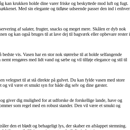
låg kan krukken holde dine varer friske og beskyttede mod luft og fugt.
i køkkenet. Med sin elegante og tidløse udseende passer den ind i enhver
 servering af salater, frugter, snacks og meget mere. Skålen er dyb nok
n og kan også bruges til at lave dej til bagværk eller opbevare rester i
 bedste vis. Vasen har en stor nok størrelse til at holde selfangende
emt rengøres med lidt vand og sæbe og vil tilføje elegance og stil til
den velegnet til at stå direkte på gulvet. Du kan fylde vasen med store
et og vil være et smukt syn for både dig selv og dine gæster.
 og giver dig mulighed for at udforske de forskellige lande, have og
g kommer som regel med en robust stander. Den vil være et smukt og
åler den et blødt og behageligt lys, der skaber en afslappet stemning.