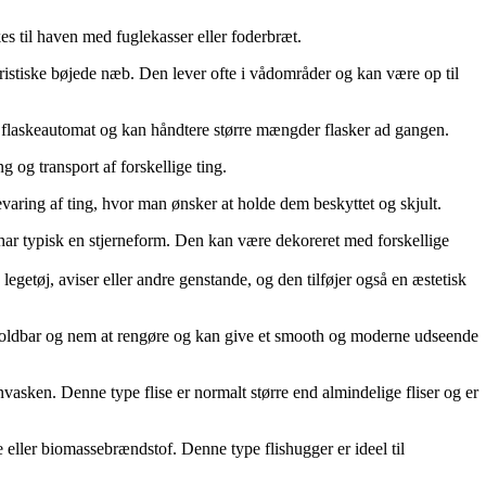
es til haven med fuglekasser eller foderbræt.
eristiske bøjede næb. Den lever ofte i vådområder og kan være op til
ig flaskeautomat og kan håndtere større mængder flasker ad gangen.
ng og transport af forskellige ting.
pbevaring af ting, hvor man ønsker at holde dem beskyttet og skjult.
f og har typisk en stjerneform. Den kan være dekoreret med forskellige
 legetøj, aviser eller andre genstande, og den tilføjer også en æstetisk
eget holdbar og nem at rengøre og kan give et smooth og moderne udseende
asken. Denne type flise er normalt større end almindelige fliser og er
e eller biomassebrændstof. Denne type flishugger er ideel til