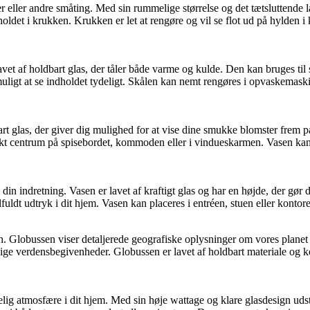
r eller andre småting. Med sin rummelige størrelse og det tætsluttende 
oldet i krukken. Krukken er let at rengøre og vil se flot ud på hylden 
avet af holdbart glas, der tåler både varme og kulde. Den kan bruges til
igt at se indholdet tydeligt. Skålen kan nemt rengøres i opvaskemaskine
art glas, der giver dig mulighed for at vise dine smukke blomster frem på
ekt centrum på spisebordet, kommoden eller i vindueskarmen. Vasen kan n
din indretning. Vasen er lavet af kraftigt glas og har en højde, der gør 
lfuldt udtryk i dit hjem. Vasen kan placeres i entréen, stuen eller kontor
on. Globussen viser detaljerede geografiske oplysninger om vores planet
ellige verdensbegivenheder. Globussen er lavet af holdbart materiale o
ig atmosfære i dit hjem. Med sin høje wattage og klare glasdesign udstr