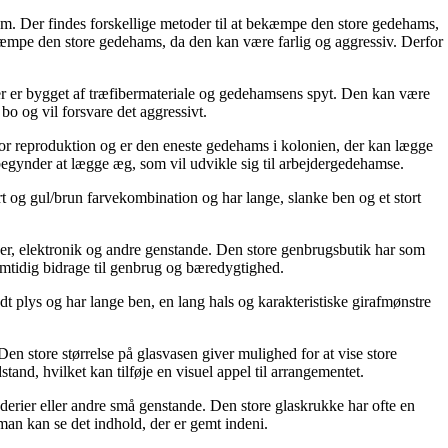
m. Der findes forskellige metoder til at bekæmpe den store gedehams,
bekæmpe den store gedehams, da den kan være farlig og aggressiv. Derfor
er er bygget af træfibermateriale og gedehamsens spyt. Den kan være
bo og vil forsvare det aggressivt.
r reproduktion og er den eneste gedehams i kolonien, der kan lægge
egynder at lægge æg, som vil udvikle sig til arbejdergedehamse.
rt og gul/brun farvekombination og har lange, slanke ben og et stort
øger, elektronik og andre genstande. Den store genbrugsbutik har som
amtidig bidrage til genbrug og bæredygtighed.
dt plys og har lange ben, en lang hals og karakteristiske girafmønstre
 Den store størrelse på glasvasen giver mulighed for at vise store
and, hvilket kan tilføje en visuel appel til arrangementet.
dderier eller andre små genstande. Den store glaskrukke har ofte en
 man kan se det indhold, der er gemt indeni.