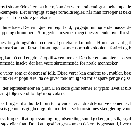
i sit område eller i sit hjem, kan det være nødvendigt at bekæmpe de
sbekæmpere. Det er vigtigt at tage forholdsregler, når man forsøger at 
mpelse af den store gedehams.
 i hule træer. Reden ligner en papirtynd, tyggegummilignende masse, d
 puppe og dronninger. Stor gedehamsen er meget beskyttende over for sit 
est betydningsfulde medlem af gedehams kolonien. Hun er ansvarlig fo
 markant gul farve. Dronningen starter normalt kolonien i foråret og b
og kan nå en længde på op til 4 centimeter. Den har en karakteristisk so
ræmmende insekt, der kan være skræmmende for nogle mennesker.
e varer, som er doneret af folk. Disse varer kan omfatte tøj, møbler, b
utikker er populære, da de giver folk mulighed for at spare penge og s
 der repræsenterer en giraf. Den store giraf bamse er typisk lavet af blø
ærlig følgesvend for børn og voksne.
 der bruges til at holde blomster, grene eller andre dekorative elementer.
ets gennemsigtighed gør det muligt at se blomsternes stængler og vandst
pisk bruges til at opbevare og organisere ting som køkkengrej, slik, kry
mod støv eller fugt. Den kan også bruges som en dekorativ genstand, hvor