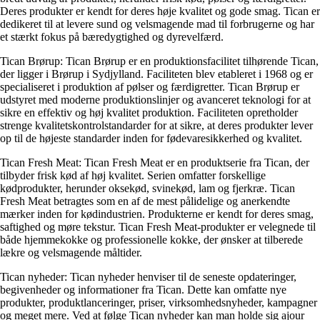
Deres produkter er kendt for deres høje kvalitet og gode smag. Tican er
dedikeret til at levere sund og velsmagende mad til forbrugerne og har
et stærkt fokus på bæredygtighed og dyrevelfærd.
Tican Brørup: Tican Brørup er en produktionsfacilitet tilhørende Tican,
der ligger i Brørup i Sydjylland. Faciliteten blev etableret i 1968 og er
specialiseret i produktion af pølser og færdigretter. Tican Brørup er
udstyret med moderne produktionslinjer og avanceret teknologi for at
sikre en effektiv og høj kvalitet produktion. Faciliteten opretholder
strenge kvalitetskontrolstandarder for at sikre, at deres produkter lever
op til de højeste standarder inden for fødevaresikkerhed og kvalitet.
Tican Fresh Meat: Tican Fresh Meat er en produktserie fra Tican, der
tilbyder frisk kød af høj kvalitet. Serien omfatter forskellige
kødprodukter, herunder oksekød, svinekød, lam og fjerkræ. Tican
Fresh Meat betragtes som en af ​​de mest pålidelige og anerkendte
mærker inden for kødindustrien. Produkterne er kendt for deres smag,
saftighed og møre tekstur. Tican Fresh Meat-produkter er velegnede til
både hjemmekokke og professionelle kokke, der ønsker at tilberede
lækre og velsmagende måltider.
Tican nyheder: Tican nyheder henviser til de seneste opdateringer,
begivenheder og informationer fra Tican. Dette kan omfatte nye
produkter, produktlanceringer, priser, virksomhedsnyheder, kampagner
og meget mere. Ved at følge Tican nyheder kan man holde sig ajour