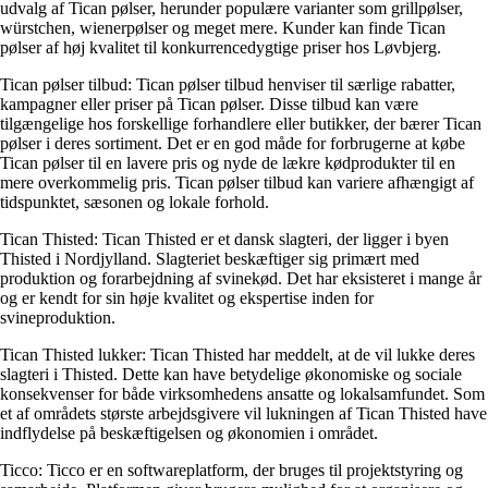
udvalg af Tican pølser, herunder populære varianter som grillpølser,
würstchen, wienerpølser og meget mere. Kunder kan finde Tican
pølser af høj kvalitet til konkurrencedygtige priser hos Løvbjerg.
Tican pølser tilbud: Tican pølser tilbud henviser til særlige rabatter,
kampagner eller priser på Tican pølser. Disse tilbud kan være
tilgængelige hos forskellige forhandlere eller butikker, der bærer Tican
pølser i deres sortiment. Det er en god måde for forbrugerne at købe
Tican pølser til en lavere pris og nyde de lækre kødprodukter til en
mere overkommelig pris. Tican pølser tilbud kan variere afhængigt af
tidspunktet, sæsonen og lokale forhold.
Tican Thisted: Tican Thisted er et dansk slagteri, der ligger i byen
Thisted i Nordjylland. Slagteriet beskæftiger sig primært med
produktion og forarbejdning af svinekød. Det har eksisteret i mange år
og er kendt for sin høje kvalitet og ekspertise inden for
svineproduktion.
Tican Thisted lukker: Tican Thisted har meddelt, at de vil lukke deres
slagteri i Thisted. Dette kan have betydelige økonomiske og sociale
konsekvenser for både virksomhedens ansatte og lokalsamfundet. Som
et af områdets største arbejdsgivere vil lukningen af Tican Thisted have
indflydelse på beskæftigelsen og økonomien i området.
Ticco: Ticco er en softwareplatform, der bruges til projektstyring og