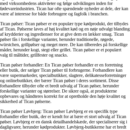
med virksomhedens aktiviteter og følge udviklingen inden for
fødevareindustrien. Tican har ofte spændende nyheder at dele, der kan
være af interesse for både forbrugere og fagfolk i branchen.
Tican pølser: Tican pølser er en populær type kødprodukt, der tilbydes
af Tican. Pølserne laves af høj kvalitet kød og en nøje udvalgt blanding
af krydderier og ingredienser for at give dem en lækker smag. Tican
pølser fås i forskellige varianter, herunder traditionelle, røgede,
würstchen, grillpølser og meget mere. De kan tilberedes på forskellige
måder, herunder kogt, stegt eller grillet. Tican pølser er et populært
valg til måltider, grillfester og snacks.
Tican pølser forhandler: En Tican pølser forhandler er en forretning
eller butik, der sælger Tican pølser til forbrugerne. Forhandlere kan
være supermarkeder, specialbutikker, slagtere, delikatesseforretninger
og onlinebutikker, der bærer Tican pølser i deres sortiment. Disse
forhandlere tilbyder ofte et bredt udvalg af Tican pølser, herunder
forskellige varianter og størrelser. De sikrer også, at produkterne
opbevares og håndteres korrekt for at opretholde den høje kvalitet og
sikkerhed af Tican pølserne.
Tican pølser Løvbjerg: Tican pølser Løvbjerg er en specifik type
forhandler eller butik, der er kendt for at bære et stort udvalg af Tican
pølser. Løvbjerg er en dansk detailhandelskæde, der specialiserer sig i
dagligvarer, herunder kødprodukter. Løvbjerg-butikkerne har et bredt