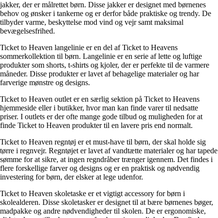
jakker, der er målrettet børn. Disse jakker er designet med børnenes
behov og ønsker i tankerne og er derfor både praktiske og trendy. De
tilbyder varme, beskyttelse mod vind og vejr samt maksimal
bevægelsesfrihed.
Ticket to Heaven langelinie er en del af Ticket to Heavens
sommerkollektion til børn. Langelinie er en serie af lette og luftige
produkter som shorts, t-shirts og kjoler, der er perfekte til de varmere
måneder. Disse produkter er lavet af behagelige materialer og har
farverige mønstre og designs.
Ticket to Heaven outlet er en særlig sektion på Ticket to Heavens
hjemmeside eller i butikker, hvor man kan finde varer til nedsatte
priser. I outlets er der ofte mange gode tilbud og muligheden for at
finde Ticket to Heaven produkter til en lavere pris end normalt.
Ticket to Heaven regntøj er et must-have til børn, der skal holde sig
tørre i regnvejr. Regntøjet er lavet af vandtætte materialer og har tapede
sømme for at sikre, at ingen regndråber trænger igennem. Det findes i
flere forskellige farver og designs og er en praktisk og nødvendig
investering for børn, der elsker at lege udenfor.
Ticket to Heaven skoletaske er et vigtigt accessory for børn i
skolealderen. Disse skoletasker er designet til at bære børnenes bøger,
madpakke og andre nødvendigheder til skolen. De er ergonomiske,