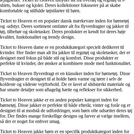
shirts, bukser og kjoler. Deres kollektioner fokuserer på at skabe
komfortable og stilfulde tøjstilarter til børn.
Ticket to Heaven er en populær dansk mærkevare inden for børnetøj
og -udstyr. Deres sortiment omfatter alt fra flyverdragter og jakker til
tøj, tilbehør og skoletasker. Deres produkter er kendt for deres høje
kvalitet, funktionalitet og trendy design.
Ticket to Heaven dame er en produktkategori specielt dedikeret til
kvinder. Her finder man alt fra jakker til regntøj og skoletasker, der er
designet med fokus på både stil og komfort. Disse produkter er
perfekte til kvinder, der ønsker at kombinere mode med funktionalitet.
Ticket to Heaven flyverdragt er en klassiker inden for børnetøj. Disse
flyverdragter er designet til at holde børn varme og tørre i selv de
koldeste og vådeste vejrforhold. De er lavet af slidstærkt materiale og
har smarte detaljer som aftagelig hætte og reflekser for sikkerhed.
Ticket to Heaven jakke er en anden populær kategori inden for
børnetøj. Disse jakker er perfekte til både efterår, vinter og forår og er
designet til at modstå de udfordringer, som børn ofte udsætter deres tøj
for. Der findes mange forskellige designs og farver at vælge imellem,
så der er noget for enhver smag.
Ticket to Heaven jakke børn er en specifik produktkategori inden for