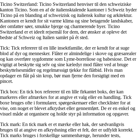
Ticino Switzerland: Ticino Switzerland henviser til den schweiziske
kanton Ticino. Som en af de italiensktalende kantoner i Schweiz byder
Ticino på en blanding af schweizisk og italiensk kultur og arkitektur.
Kantonen er kendt for sit varme klima og sine betagende landskaber,
der omfatter søer, smukke bjerge og charmerende byer. Ticino
Switzerland er et ideelt rejsemål for dem, der ønsker at opleve det
bedste af Schweiz og Italien samlet på ét sted.
Tick: Tick refererer til en lille insektfamilie, der er kendt for at suge
blod af dyr og mennesker. Flåter er almindelige i skove og græsarealer
og kan overføre sygdomme som Lyme-borreliose og babesiose. Det er
vigtigt at beskytte sig selv og sine kæledyr mod flåter ved at bruge
beskyttelsesmidler og regelmæssigt tjekke for flåtbid. Hvis man
opdager en flåt på sin krop, bør man fjerne den forsigtigt med en
pincet.
Tick box: En tick box refererer til en lille firkantet boks, der kan
markeres eller afmærkes for at angive et valg eller en handling. Tick
boxe bruges ofte i formularer, spørgeskemaer eller checklister for at
vise, om noget er blevet afkrydset eller gennemført. De er en enkel og
visuel måde at organisere og holde styr på information og opgaver.
Tick mark: En tick mark er et mærke eller hak, der sædvanligvis
bruges til at angive en afkrydsning eller et felt, der er udfyldt korrekt.
Tick marks bruges i forskellige sammenhænge, herunder tests,