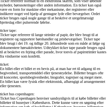
Ticker refererer normalt til en elektronisk skærm, som viser løbende
nyheder, børsnoteringer eller anden information. En ticker kan også
være en form for maskine eller mekanisme, der registrerer eller
indikerer noget ved hjælp af gentagne lyde eller bevægelser. Ordet
ticker bruges også nogle gange til at beskrive et uregelmæssigt
hjerteslag eller pulserende følelse.
ticker tape:
Ticker tape refererer til lange strimler af papir, der blev brugt til at
registrere og rapportere børshandler og prisbevægelser. Ticker tape
blev brugt i det 19. og tidlige 20. århundrede som en måde at følge og
dokumentere børsaktiviteter. Udtrykket ticker tape parade bruges også
til at beskrive en fejring eller parade, hvor tonvis af papirstrimler kastes
fra vinduerne som konfetti.
ticket:
En billet eller et billet er en bevis på, at man har ret til adgang til en
begivenhed, transportmiddel eller tjenesteydelse. Billetter bruges ofte
til koncerter, sportsbegivenheder, biografer, togrejser og meget mere.
En billet kan være fysisk eller elektronisk, afhængigt af arrangementet
eller tjenesten.
ticket bus copenhagen:
Ticket bus Copenhagen henviser sandsynligvis til at købe billetter eller
billetter til busrejser i København. Dette kunne være en søgning efter
information om køb af busbilletter i København, busruter, billetpriser