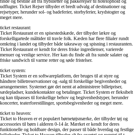
finde og bestille alt fra flybilletter og pakkerejser til hotelophold og
udflugter. Ticket Rejser tilbyder et bredt udvalg af destinationer og
rejsetyper, herunder sol- og badeferier, storbyferier, krydstogter og
meget mere.
ticket restaurant:
Ticket Restaurant er en spisestedskæde, der tilbyder lækre og
forskelligartede måltider til travle folk. Kæden har flere filialer rundt
omkring i landet og tilbyder både takeaway og spisning i restauranten.
Ticket Restaurant er kendt for deres friske ingredienser, varierede
menuer og venlige service. Her kan du finde alt fra sunde salater og
friske sandwich til varme retter og søde fristelser.
ticket system:
Ticket System er en softwareplatform, der bruges til at styre og
håndtere billetreservationer og -salg til forskellige begivenheder og
arrangementer. Systemet gør det nemt at administrere billetpriser,
sædepladser, kundekontakter og betalinger. Ticket System er fleksibelt
og kan tilpasses til forskellige behov og begivenhedstyper, herunder
koncerter, teaterforestillinger, sportsbegivenheder og meget mere.
ticket to heaven:
Ticket to Heaven er et populært børnetøjsmærke, der tilbyder tøj og
accessories til børn i alderen 0-14 år. Mærket er kendt for deres
funktionelle og holdbare design, der passer til både hverdag og festlige
lejligheder. Ticket to Heaven tilbyder alt fra overtøj og regntøj til t-