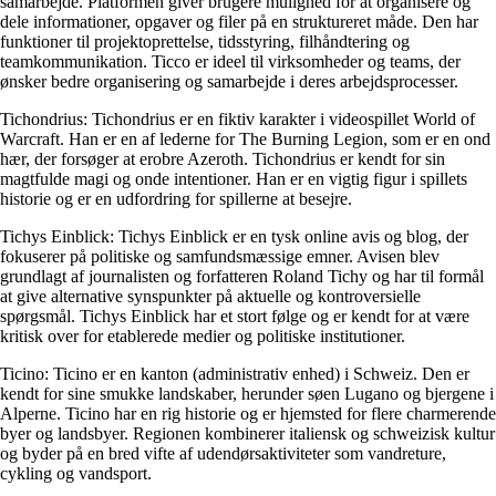
samarbejde. Platformen giver brugere mulighed for at organisere og
dele informationer, opgaver og filer på en struktureret måde. Den har
funktioner til projektoprettelse, tidsstyring, filhåndtering og
teamkommunikation. Ticco er ideel til virksomheder og teams, der
ønsker bedre organisering og samarbejde i deres arbejdsprocesser.
Tichondrius: Tichondrius er en fiktiv karakter i videospillet World of
Warcraft. Han er en af lederne for The Burning Legion, som er en ond
hær, der forsøger at erobre Azeroth. Tichondrius er kendt for sin
magtfulde magi og onde intentioner. Han er en vigtig figur i spillets
historie og er en udfordring for spillerne at besejre.
Tichys Einblick: Tichys Einblick er en tysk online avis og blog, der
fokuserer på politiske og samfundsmæssige emner. Avisen blev
grundlagt af journalisten og forfatteren Roland Tichy og har til formål
at give alternative synspunkter på aktuelle og kontroversielle
spørgsmål. Tichys Einblick har et stort følge og er kendt for at være
kritisk over for etablerede medier og politiske institutioner.
Ticino: Ticino er en kanton (administrativ enhed) i Schweiz. Den er
kendt for sine smukke landskaber, herunder søen Lugano og bjergene i
Alperne. Ticino har en rig historie og er hjemsted for flere charmerende
byer og landsbyer. Regionen kombinerer italiensk og schweizisk kultur
og byder på en bred vifte af udendørsaktiviteter som vandreture,
cykling og vandsport.