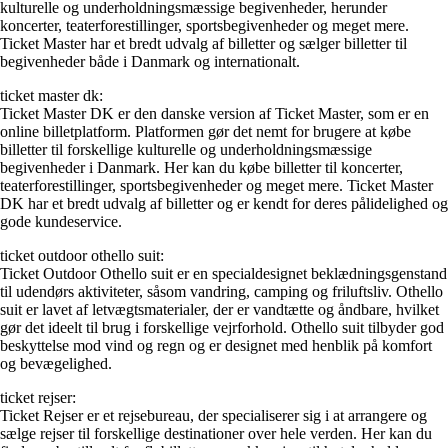
kulturelle og underholdningsmæssige begivenheder, herunder
koncerter, teaterforestillinger, sportsbegivenheder og meget mere.
Ticket Master har et bredt udvalg af billetter og sælger billetter til
begivenheder både i Danmark og internationalt.
ticket master dk:
Ticket Master DK er den danske version af Ticket Master, som er en
online billetplatform. Platformen gør det nemt for brugere at købe
billetter til forskellige kulturelle og underholdningsmæssige
begivenheder i Danmark. Her kan du købe billetter til koncerter,
teaterforestillinger, sportsbegivenheder og meget mere. Ticket Master
DK har et bredt udvalg af billetter og er kendt for deres pålidelighed og
gode kundeservice.
ticket outdoor othello suit:
Ticket Outdoor Othello suit er en specialdesignet beklædningsgenstand
til udendørs aktiviteter, såsom vandring, camping og friluftsliv. Othello
suit er lavet af letvægtsmaterialer, der er vandtætte og åndbare, hvilket
gør det ideelt til brug i forskellige vejrforhold. Othello suit tilbyder god
beskyttelse mod vind og regn og er designet med henblik på komfort
og bevægelighed.
ticket rejser:
Ticket Rejser er et rejsebureau, der specialiserer sig i at arrangere og
sælge rejser til forskellige destinationer over hele verden. Her kan du