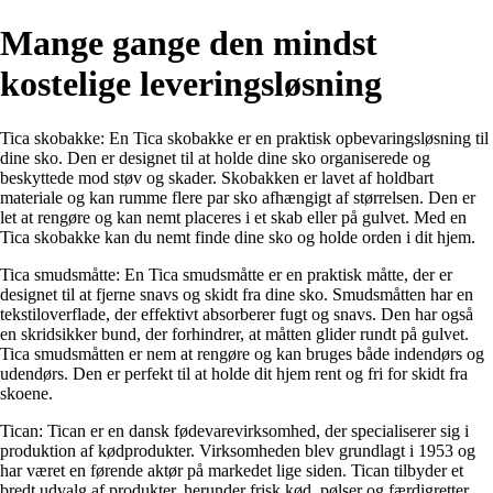
Mange gange den mindst
kostelige leveringsløsning
Tica skobakke: En Tica skobakke er en praktisk opbevaringsløsning til
dine sko. Den er designet til at holde dine sko organiserede og
beskyttede mod støv og skader. Skobakken er lavet af holdbart
materiale og kan rumme flere par sko afhængigt af størrelsen. Den er
let at rengøre og kan nemt placeres i et skab eller på gulvet. Med en
Tica skobakke kan du nemt finde dine sko og holde orden i dit hjem.
Tica smudsmåtte: En Tica smudsmåtte er en praktisk måtte, der er
designet til at fjerne snavs og skidt fra dine sko. Smudsmåtten har en
tekstiloverflade, der effektivt absorberer fugt og snavs. Den har også
en skridsikker bund, der forhindrer, at måtten glider rundt på gulvet.
Tica smudsmåtten er nem at rengøre og kan bruges både indendørs og
udendørs. Den er perfekt til at holde dit hjem rent og fri for skidt fra
skoene.
Tican: Tican er en dansk fødevarevirksomhed, der specialiserer sig i
produktion af kødprodukter. Virksomheden blev grundlagt i 1953 og
har været en førende aktør på markedet lige siden. Tican tilbyder et
bredt udvalg af produkter, herunder frisk kød, pølser og færdigretter.