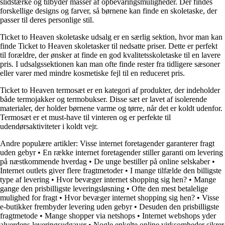
slidstærke og tilbyder masser af opbevaringsmuligheder. Der findes
forskellige designs og farver, så børnene kan finde en skoletaske, der
passer til deres personlige stil.
Ticket to Heaven skoletaske udsalg er en særlig sektion, hvor man kan
finde Ticket to Heaven skoletasker til nedsatte priser. Dette er perfekt
til forældre, der ønsker at finde en god kvalitetsskoletaske til en lavere
pris. I udsalgssektionen kan man ofte finde rester fra tidligere sæsoner
eller varer med mindre kosmetiske fejl til en reduceret pris.
Ticket to Heaven termosæt er en kategori af produkter, der indeholder
både termojakker og termobukser. Disse sæt er lavet af isolerende
materialer, der holder børnene varme og tørre, når det er koldt udenfor.
Termosæt er et must-have til vinteren og er perfekte til
udendørsaktiviteter i koldt vejr.
Andre populære artikler:
Visse internet foretagender garanterer fragt
uden gebyr
•
En række internet foretagender stiller garanti om levering
på næstkommende hverdag
•
De unge bestiller på online selskaber
•
Internet outlets giver flere fragtmetoder
•
I mange tilfælde den billigste
type af levering
•
Hvor bevæger internet shopping sig hen?
•
Mange
gange den prisbilligste leveringsløsning
•
Ofte den mest betalelige
mulighed for fragt
•
Hvor bevæger internet shopping sig hen?
•
Visse
e-butikker frembyder levering uden gebyr
•
Desuden den prisbilligste
fragtmetode
•
Mange shopper via netshops
•
Internet webshops yder
alverdens leveringsudgaver
•
Nogle enkelte online virksomheder sikrer