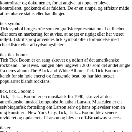
kontrolister og dokumenter, for at angive, at noget er blevet
kontrolleret, godkendt eller fuldført. De er en simpel og effektiv måde
at fremhæve status eller handlinger.
tick symbol:
Tick symbol bruges ofte som en grafisk repræsentation af et flueben,
eller som en markering for at vise, at noget er rigtigt eller har været
udført. I skriftsprog anvendes tick symbol ofte i forbindelse med
checklister eller afkrydsningsfelter.
tick tick boom:
Tick Tick Boom er en sang skrevet og udført af det amerikanske
rockband The Hives. Sangen blev udgivet i 2007 som det andet single
fra deres album The Black and White Album. Tick Tick Boom er
kendt for sin høje energi og fængende beat, og har fået meget
popularitet blandt rockfans.
tick, tick…boom!:
Tick, Tick…Boom! er en musikalsk fra 1990, skrevet af den
amerikanske musicalkomponist Jonathan Larson. Musicalen er en
selvbiografisk fortælling om Larson selv og hans oplevelser som en
ung kunstner i New York City. Tick, Tick…Boom! blev senere
revideret og opdateret af Larson og blev en off-Broadway succes.
ticker: