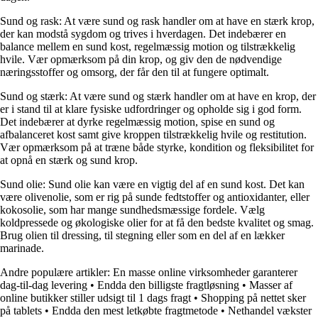
Sund og rask: At være sund og rask handler om at have en stærk krop,
der kan modstå sygdom og trives i hverdagen. Det indebærer en
balance mellem en sund kost, regelmæssig motion og tilstrækkelig
hvile. Vær opmærksom på din krop, og giv den de nødvendige
næringsstoffer og omsorg, der får den til at fungere optimalt.
Sund og stærk: At være sund og stærk handler om at have en krop, der
er i stand til at klare fysiske udfordringer og opholde sig i god form.
Det indebærer at dyrke regelmæssig motion, spise en sund og
afbalanceret kost samt give kroppen tilstrækkelig hvile og restitution.
Vær opmærksom på at træne både styrke, kondition og fleksibilitet for
at opnå en stærk og sund krop.
Sund olie: Sund olie kan være en vigtig del af en sund kost. Det kan
være olivenolie, som er rig på sunde fedtstoffer og antioxidanter, eller
kokosolie, som har mange sundhedsmæssige fordele. Vælg
koldpressede og økologiske olier for at få den bedste kvalitet og smag.
Brug olien til dressing, til stegning eller som en del af en lækker
marinade.
Andre populære artikler:
En masse online virksomheder garanterer
dag-til-dag levering
•
Endda den billigste fragtløsning
•
Masser af
online butikker stiller udsigt til 1 dags fragt
•
Shopping på nettet sker
på tablets
•
Endda den mest letkøbte fragtmetode
•
Nethandel vækster