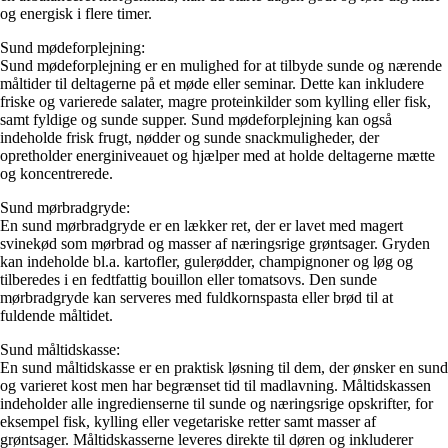
og energisk i flere timer.
Sund mødeforplejning:
Sund mødeforplejning er en mulighed for at tilbyde sunde og nærende
måltider til deltagerne på et møde eller seminar. Dette kan inkludere
friske og varierede salater, magre proteinkilder som kylling eller fisk,
samt fyldige og sunde supper. Sund mødeforplejning kan også
indeholde frisk frugt, nødder og sunde snackmuligheder, der
opretholder energiniveauet og hjælper med at holde deltagerne mætte
og koncentrerede.
Sund mørbradgryde:
En sund mørbradgryde er en lækker ret, der er lavet med magert
svinekød som mørbrad og masser af næringsrige grøntsager. Gryden
kan indeholde bl.a. kartofler, gulerødder, champignoner og løg og
tilberedes i en fedtfattig bouillon eller tomatsovs. Den sunde
mørbradgryde kan serveres med fuldkornspasta eller brød til at
fuldende måltidet.
Sund måltidskasse:
En sund måltidskasse er en praktisk løsning til dem, der ønsker en sund
og varieret kost men har begrænset tid til madlavning. Måltidskassen
indeholder alle ingredienserne til sunde og næringsrige opskrifter, for
eksempel fisk, kylling eller vegetariske retter samt masser af
grøntsager. Måltidskasserne leveres direkte til døren og inkluderer