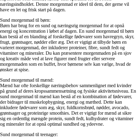
næringsindholdet. Denne morgenmad er ideel til dem, der gerne vil
have en let og frisk start på dagen.
Sund morgenmad til børn:
Børn har brug for en sund og næringsrig morgenmad for at opnå
energi og koncentration i løbet af dagen. En sund morgenmad til børn
kan bestå af en blanding af forskellige fødevarer som havregryn, skyr,
frugt, grøntsager, nødder eller æg. Det er vigtigt at tilbyde børn en
varieret morgenmad, der inkluderer proteiner, fibre, sundt fedt og
vitaminer og mineraler. Du kan præsentere morgenmaden på en sjov
og kreativ måde ved at lave figurer med frugter eller servere
morgenmaden som en buffet, hvor børnene selv kan vælge, hvad de
ønsker at spise.
Sund morgenmad til mænd:
Mænd har ofte forskellige næringsbehov sammenlignet med kvinder
på grund af deres kropssammensætning og fysiske aktivitetsniveau. En
sund morgenmad til mænd kan bestå af en kombination af fødevarer,
der bidrager til muskelopbygning, energi og mæthed. Dette kan
inkludere fødevarer som æg, skyr, fuldkornsbrød, nødder, avocado,
grøntsager og proteinrige smoothies. Det er vigtigt for mænd at sikre
sig en ordentlig mængde protein, sundt fedt, kulhydrater og vitaminer
og mineraler for at opnå optimal sundhed og ydeevne.
Sund morgenmad til teenager: