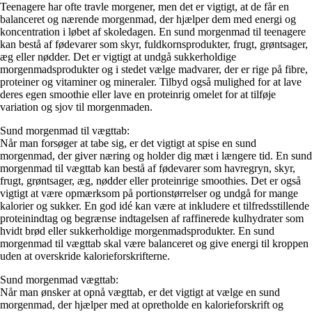
Teenagere har ofte travle morgener, men det er vigtigt, at de får en
balanceret og nærende morgenmad, der hjælper dem med energi og
koncentration i løbet af skoledagen. En sund morgenmad til teenagere
kan bestå af fødevarer som skyr, fuldkornsprodukter, frugt, grøntsager,
æg eller nødder. Det er vigtigt at undgå sukkerholdige
morgenmadsprodukter og i stedet vælge madvarer, der er rige på fibre,
proteiner og vitaminer og mineraler. Tilbyd også mulighed for at lave
deres egen smoothie eller lave en proteinrig omelet for at tilføje
variation og sjov til morgenmaden.
Sund morgenmad til vægttab:
Når man forsøger at tabe sig, er det vigtigt at spise en sund
morgenmad, der giver næring og holder dig mæt i længere tid. En sund
morgenmad til vægttab kan bestå af fødevarer som havregryn, skyr,
frugt, grøntsager, æg, nødder eller proteinrige smoothies. Det er også
vigtigt at være opmærksom på portionstørrelser og undgå for mange
kalorier og sukker. En god idé kan være at inkludere et tilfredsstillende
proteinindtag og begrænse indtagelsen af raffinerede kulhydrater som
hvidt brød eller sukkerholdige morgenmadsprodukter. En sund
morgenmad til vægttab skal være balanceret og give energi til kroppen
uden at overskride kalorieforskrifterne.
Sund morgenmad vægttab:
Når man ønsker at opnå vægttab, er det vigtigt at vælge en sund
morgenmad, der hjælper med at opretholde en kalorieforskrift og