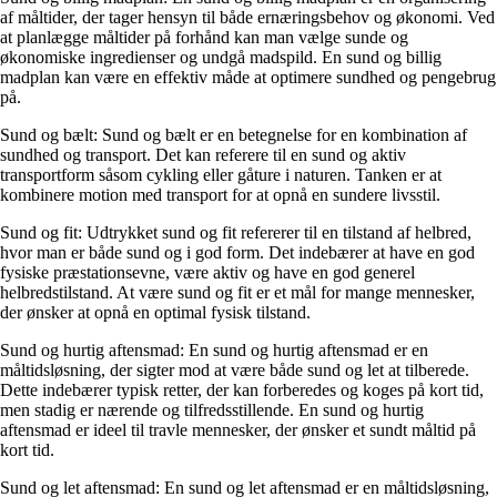
af måltider, der tager hensyn til både ernæringsbehov og økonomi. Ved
at planlægge måltider på forhånd kan man vælge sunde og
økonomiske ingredienser og undgå madspild. En sund og billig
madplan kan være en effektiv måde at optimere sundhed og pengebrug
på.
Sund og bælt: Sund og bælt er en betegnelse for en kombination af
sundhed og transport. Det kan referere til en sund og aktiv
transportform såsom cykling eller gåture i naturen. Tanken er at
kombinere motion med transport for at opnå en sundere livsstil.
Sund og fit: Udtrykket sund og fit refererer til en tilstand af helbred,
hvor man er både sund og i god form. Det indebærer at have en god
fysiske præstationsevne, være aktiv og have en god generel
helbredstilstand. At være sund og fit er et mål for mange mennesker,
der ønsker at opnå en optimal fysisk tilstand.
Sund og hurtig aftensmad: En sund og hurtig aftensmad er en
måltidsløsning, der sigter mod at være både sund og let at tilberede.
Dette indebærer typisk retter, der kan forberedes og koges på kort tid,
men stadig er nærende og tilfredsstillende. En sund og hurtig
aftensmad er ideel til travle mennesker, der ønsker et sundt måltid på
kort tid.
Sund og let aftensmad: En sund og let aftensmad er en måltidsløsning,