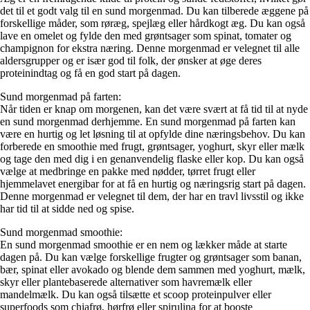
det til et godt valg til en sund morgenmad. Du kan tilberede æggene på
forskellige måder, som røræg, spejlæg eller hårdkogt æg. Du kan også
lave en omelet og fylde den med grøntsager som spinat, tomater og
champignon for ekstra næring. Denne morgenmad er velegnet til alle
aldersgrupper og er især god til folk, der ønsker at øge deres
proteinindtag og få en god start på dagen.
Sund morgenmad på farten:
Når tiden er knap om morgenen, kan det være svært at få tid til at nyde
en sund morgenmad derhjemme. En sund morgenmad på farten kan
være en hurtig og let løsning til at opfylde dine næringsbehov. Du kan
forberede en smoothie med frugt, grøntsager, yoghurt, skyr eller mælk
og tage den med dig i en genanvendelig flaske eller kop. Du kan også
vælge at medbringe en pakke med nødder, tørret frugt eller
hjemmelavet energibar for at få en hurtig og næringsrig start på dagen.
Denne morgenmad er velegnet til dem, der har en travl livsstil og ikke
har tid til at sidde ned og spise.
Sund morgenmad smoothie:
En sund morgenmad smoothie er en nem og lækker måde at starte
dagen på. Du kan vælge forskellige frugter og grøntsager som banan,
bær, spinat eller avokado og blende dem sammen med yoghurt, mælk,
skyr eller plantebaserede alternativer som havremælk eller
mandelmælk. Du kan også tilsætte et scoop proteinpulver eller
superfoods som chiafrø, hørfrø eller spirulina for at booste