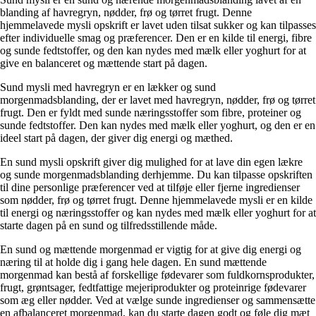
blanding af havregryn, nødder, frø og tørret frugt. Denne
hjemmelavede mysli opskrift er lavet uden tilsat sukker og kan tilpasses
efter individuelle smag og præferencer. Den er en kilde til energi, fibre
og sunde fedtstoffer, og den kan nydes med mælk eller yoghurt for at
give en balanceret og mættende start på dagen.
Sund mysli med havregryn er en lækker og sund
morgenmadsblanding, der er lavet med havregryn, nødder, frø og tørret
frugt. Den er fyldt med sunde næringsstoffer som fibre, proteiner og
sunde fedtstoffer. Den kan nydes med mælk eller yoghurt, og den er en
ideel start på dagen, der giver dig energi og mæthed.
En sund mysli opskrift giver dig mulighed for at lave din egen lækre
og sunde morgenmadsblanding derhjemme. Du kan tilpasse opskriften
til dine personlige præferencer ved at tilføje eller fjerne ingredienser
som nødder, frø og tørret frugt. Denne hjemmelavede mysli er en kilde
til energi og næringsstoffer og kan nydes med mælk eller yoghurt for at
starte dagen på en sund og tilfredsstillende måde.
En sund og mættende morgenmad er vigtig for at give dig energi og
næring til at holde dig i gang hele dagen. En sund mættende
morgenmad kan bestå af forskellige fødevarer som fuldkornsprodukter,
frugt, grøntsager, fedtfattige mejeriprodukter og proteinrige fødevarer
som æg eller nødder. Ved at vælge sunde ingredienser og sammensætte
en afbalanceret morgenmad, kan du starte dagen godt og føle dig mæt