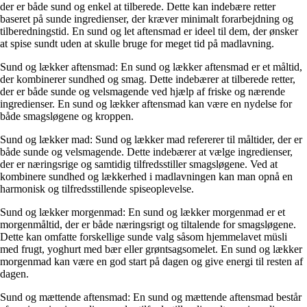
der er både sund og enkel at tilberede. Dette kan indebære retter
baseret på sunde ingredienser, der kræver minimalt forarbejdning og
tilberedningstid. En sund og let aftensmad er ideel til dem, der ønsker
at spise sundt uden at skulle bruge for meget tid på madlavning.
Sund og lækker aftensmad: En sund og lækker aftensmad er et måltid,
der kombinerer sundhed og smag. Dette indebærer at tilberede retter,
der er både sunde og velsmagende ved hjælp af friske og nærende
ingredienser. En sund og lækker aftensmad kan være en nydelse for
både smagsløgene og kroppen.
Sund og lækker mad: Sund og lækker mad refererer til måltider, der er
både sunde og velsmagende. Dette indebærer at vælge ingredienser,
der er næringsrige og samtidig tilfredsstiller smagsløgene. Ved at
kombinere sundhed og lækkerhed i madlavningen kan man opnå en
harmonisk og tilfredsstillende spiseoplevelse.
Sund og lækker morgenmad: En sund og lækker morgenmad er et
morgenmåltid, der er både næringsrigt og tiltalende for smagsløgene.
Dette kan omfatte forskellige sunde valg såsom hjemmelavet müsli
med frugt, yoghurt med bær eller grøntsagsomelet. En sund og lækker
morgenmad kan være en god start på dagen og give energi til resten af
dagen.
Sund og mættende aftensmad: En sund og mættende aftensmad består