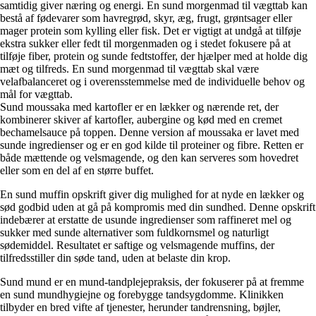
samtidig giver næring og energi. En sund morgenmad til vægttab kan
bestå af fødevarer som havregrød, skyr, æg, frugt, grøntsager eller
mager protein som kylling eller fisk. Det er vigtigt at undgå at tilføje
ekstra sukker eller fedt til morgenmaden og i stedet fokusere på at
tilføje fiber, protein og sunde fedtstoffer, der hjælper med at holde dig
mæt og tilfreds. En sund morgenmad til vægttab skal være
velafbalanceret og i overensstemmelse med de individuelle behov og
mål for vægttab.
Sund moussaka med kartofler er en lækker og nærende ret, der
kombinerer skiver af kartofler, aubergine og kød med en cremet
bechamelsauce på toppen. Denne version af moussaka er lavet med
sunde ingredienser og er en god kilde til proteiner og fibre. Retten er
både mættende og velsmagende, og den kan serveres som hovedret
eller som en del af en større buffet.
En sund muffin opskrift giver dig mulighed for at nyde en lækker og
sød godbid uden at gå på kompromis med din sundhed. Denne opskrift
indebærer at erstatte de usunde ingredienser som raffineret mel og
sukker med sunde alternativer som fuldkornsmel og naturligt
sødemiddel. Resultatet er saftige og velsmagende muffins, der
tilfredsstiller din søde tand, uden at belaste din krop.
Sund mund er en mund-tandplejepraksis, der fokuserer på at fremme
en sund mundhygiejne og forebygge tandsygdomme. Klinikken
tilbyder en bred vifte af tjenester, herunder tandrensning, bøjler,