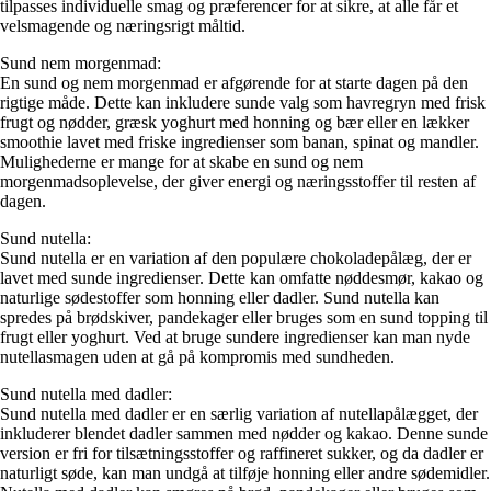
tilpasses individuelle smag og præferencer for at sikre, at alle får et
velsmagende og næringsrigt måltid.
Sund nem morgenmad:
En sund og nem morgenmad er afgørende for at starte dagen på den
rigtige måde. Dette kan inkludere sunde valg som havregryn med frisk
frugt og nødder, græsk yoghurt med honning og bær eller en lækker
smoothie lavet med friske ingredienser som banan, spinat og mandler.
Mulighederne er mange for at skabe en sund og nem
morgenmadsoplevelse, der giver energi og næringsstoffer til resten af
dagen.
Sund nutella:
Sund nutella er en variation af den populære chokoladepålæg, der er
lavet med sunde ingredienser. Dette kan omfatte nøddesmør, kakao og
naturlige sødestoffer som honning eller dadler. Sund nutella kan
spredes på brødskiver, pandekager eller bruges som en sund topping til
frugt eller yoghurt. Ved at bruge sundere ingredienser kan man nyde
nutellasmagen uden at gå på kompromis med sundheden.
Sund nutella med dadler:
Sund nutella med dadler er en særlig variation af nutellapålægget, der
inkluderer blendet dadler sammen med nødder og kakao. Denne sunde
version er fri for tilsætningsstoffer og raffineret sukker, og da dadler er
naturligt søde, kan man undgå at tilføje honning eller andre sødemidler.