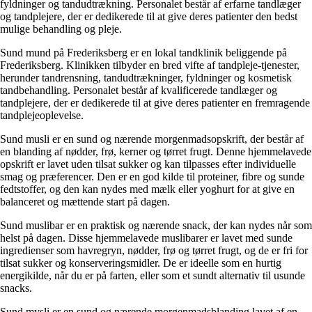
fyldninger og tandudtrækning. Personalet består af erfarne tandlæger
og tandplejere, der er dedikerede til at give deres patienter den bedst
mulige behandling og pleje.
Sund mund på Frederiksberg er en lokal tandklinik beliggende på
Frederiksberg. Klinikken tilbyder en bred vifte af tandpleje-tjenester,
herunder tandrensning, tandudtrækninger, fyldninger og kosmetisk
tandbehandling. Personalet består af kvalificerede tandlæger og
tandplejere, der er dedikerede til at give deres patienter en fremragende
tandplejeoplevelse.
Sund musli er en sund og nærende morgenmadsopskrift, der består af
en blanding af nødder, frø, kerner og tørret frugt. Denne hjemmelavede
opskrift er lavet uden tilsat sukker og kan tilpasses efter individuelle
smag og præferencer. Den er en god kilde til proteiner, fibre og sunde
fedtstoffer, og den kan nydes med mælk eller yoghurt for at give en
balanceret og mættende start på dagen.
Sund muslibar er en praktisk og nærende snack, der kan nydes når som
helst på dagen. Disse hjemmelavede muslibarer er lavet med sunde
ingredienser som havregryn, nødder, frø og tørret frugt, og de er fri for
tilsat sukker og konserveringsmidler. De er ideelle som en hurtig
energikilde, når du er på farten, eller som et sundt alternativ til usunde
snacks.
Sund mysli er en sund og nærende morgenmadsblanding lavet af en