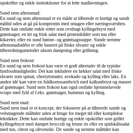
opskrifter og enkle instruktioner for at lette madlavningen.
Sund nem aftensmad:
En sund og nem aftensmad er en måde at tilberede et hurtigt og sundt
måltid uden at gå på kompromis med smagen eller næringsværdien.
Dette kan omfatte enkle retter som ovnbagt kyllingebryst med
grøntsager, en let og frisk salat med proteinkilder som tun eller
kikærter, eller en sund bønne- og grøntsagssuppe. Sunde nemme
aftensmadsidéer er ofte baseret på friske råvarer og enkle
tilberedningsmetoder såsom dampning eller grillning.
Sund nem frokost:
En sund og nem frokost kan være et godt alternativ til de typiske
fastfoodmuligheder. Det kan inkludere en lækker salat med friske
råvarer som spinat, cherrytomater, avokado og kylling eller laks. En
anden idé kan være en fuldkornssandwich med kalkunbryst og masser
af grøntsager. Sund nem frokost kan også omfatte hjemmelavede
wraps med fyld af f.eks. grøntsager, hummus og kylling.
Sund nem mad:
Sund nem mad er et koncept, der fokuserer på at tilberede sunde og
velsmagende måltider uden at bruge for meget tid eller komplekse
teknikker. Dette kan omfatte hurtige og enkle opskrifter som grillet
kyllingebryst med dampet broccoli og brune ris eller en spidskålssalat
med tun, citron og olivenolie. De sunde og nemme måltider kan