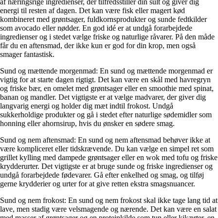
af næringsrige ingredienser, der tilfredsstiller din sult og giver dig
energi til resten af dagen. Det kan være fisk eller magert kød
kombineret med grøntsager, fuldkornsprodukter og sunde fedtkilder
som avocado eller nødder. En god idé er at undgå forarbejdede
ingredienser og i stedet vælge friske og naturlige råvarer. På den måde
får du en aftensmad, der ikke kun er god for din krop, men også
smager fantastisk.
Sund og mættende morgenmad: En sund og mættende morgenmad er
vigtig for at starte dagen rigtigt. Det kan være en skål med havregryn
og friske bær, en omelet med grøntsager eller en smoothie med spinat,
banan og mandler. Det vigtigste er at vælge madvarer, der giver dig
langvarig energi og holder dig mæt indtil frokost. Undgå
sukkerholdige produkter og gå i stedet efter naturlige sødemidler som
honning eller ahornsirup, hvis du ønsker en sødere smag.
Sund og nem aftensmad: En sund og nem aftensmad behøver ikke at
være kompliceret eller tidskrævende. Du kan vælge en simpel ret som
grillet kylling med dampede grøntsager eller en wok med tofu og friske
krydderurter. Det vigtigste er at bruge sunde og friske ingredienser og
undgå forarbejdede fødevarer. Gå efter enkelhed og smag, og tilføj
gerne krydderier og urter for at give retten ekstra smagsnuancer.
Sund og nem frokost: En sund og nem frokost skal ikke tage lang tid at
lave, men stadig være velsmagende og nærende. Det kan være en salat
med masser af grøntsager og en proteinkilde som tun eller kikærter, en