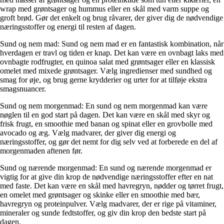
wrap med grøntsager og hummus eller en skål med varm suppe og
groft brød. Gør det enkelt og brug råvarer, der giver dig de nødvendige
næringsstoffer og energi til resten af dagen.
Sund og nem mad: Sund og nem mad er en fantastisk kombination, når
hverdagen er travl og tiden er knap. Det kan være en ovnbagt laks med
ovnbagte rodfrugter, en quinoa salat med grøntsager eller en klassisk
omelet med mixede grøntsager. Vælg ingredienser med sundhed og
smag for øje, og brug gerne krydderier og urter for at tilføje ekstra
smagsnuancer.
Sund og nem morgenmad: En sund og nem morgenmad kan være
nøglen til en god start på dagen. Det kan være en skål med skyr og
frisk frugt, en smoothie med banan og spinat eller en grovbolle med
avocado og æg. Vælg madvarer, der giver dig energi og
næringsstoffer, og gør det nemt for dig selv ved at forberede en del af
morgenmaden aftenen før.
Sund og nærende morgenmad: En sund og nærende morgenmad er
vigtig for at give din krop de nødvendige næringsstoffer efter en nat
med faste. Det kan være en skål med havregryn, nødder og tørret frugt,
en omelet med grøntsager og skinke eller en smoothie med bær,
havregryn og proteinpulver. Vælg madvarer, der er rige på vitaminer,
mineraler og sunde fedtstoffer, og giv din krop den bedste start på
dagen.