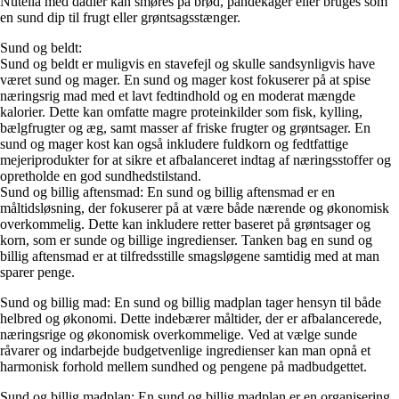
Nutella med dadler kan smøres på brød, pandekager eller bruges som
en sund dip til frugt eller grøntsagsstænger.
Sund og beldt:
Sund og beldt er muligvis en stavefejl og skulle sandsynligvis have
været sund og mager. En sund og mager kost fokuserer på at spise
næringsrig mad med et lavt fedtindhold og en moderat mængde
kalorier. Dette kan omfatte magre proteinkilder som fisk, kylling,
bælgfrugter og æg, samt masser af friske frugter og grøntsager. En
sund og mager kost kan også inkludere fuldkorn og fedtfattige
mejeriprodukter for at sikre et afbalanceret indtag af næringsstoffer og
opretholde en god sundhedstilstand.
Sund og billig aftensmad: En sund og billig aftensmad er en
måltidsløsning, der fokuserer på at være både nærende og økonomisk
overkommelig. Dette kan inkludere retter baseret på grøntsager og
korn, som er sunde og billige ingredienser. Tanken bag en sund og
billig aftensmad er at tilfredsstille smagsløgene samtidig med at man
sparer penge.
Sund og billig mad: En sund og billig madplan tager hensyn til både
helbred og økonomi. Dette indebærer måltider, der er afbalancerede,
næringsrige og økonomisk overkommelige. Ved at vælge sunde
råvarer og indarbejde budgetvenlige ingredienser kan man opnå et
harmonisk forhold mellem sundhed og pengene på madbudgettet.
Sund og billig madplan: En sund og billig madplan er en organisering