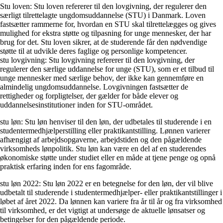
Stu loven: Stu loven refererer til den lovgivning, der regulerer den
særligt tilrettelagte ungdomsuddannelse (STU) i Danmark. Loven
fastsætter rammerne for, hvordan en STU skal tilrettelægges og gives
mulighed for ekstra støtte og tilpasning for unge mennesker, der har
brug for det. Stu loven sikrer, at de studerende får den nødvendige
støtte til at udvikle deres faglige og personlige kompetencer.
stu lovgivning: Stu lovgivning refererer til den lovgivning, der
regulerer den særlige uddannelse for unge (STU), som er et tilbud til
unge mennesker med særlige behov, der ikke kan gennemføre en
almindelig ungdomsuddannelse. Lovgivningen fastsætter de
rettigheder og forpligtelser, der gælder for både elever og
uddannelsesinstitutioner inden for STU-området.
stu løn: Stu løn henviser til den løn, der udbetales til studerende i en
studentermedhjælperstilling eller praktikantstilling. Lønnen varierer
afhængigt af arbejdsopgaverne, arbejdstiden og den pågældende
virksomheds lønpolitik. Stu løn kan være en del af en studerendes
økonomiske støtte under studiet eller en måde at tjene penge og opnå
praktisk erfaring inden for ens fagområde.
stu løn 2022: Stu løn 2022 er en betegnelse for den løn, der vil blive
udbetalt til studerende i studentermedhjælper- eller praktikantstillinger i
løbet af året 2022. Da lønnen kan variere fra år til år og fra virksomhed
til virksomhed, er det vigtigt at undersøge de aktuelle lønsatser og
betingelser for den pågældende periode.