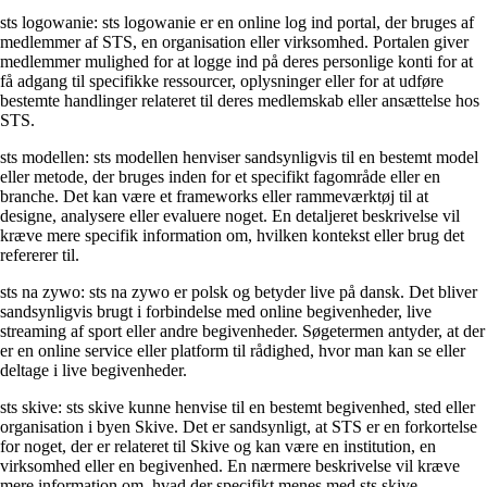
sts logowanie: sts logowanie er en online log ind portal, der bruges af
medlemmer af STS, en organisation eller virksomhed. Portalen giver
medlemmer mulighed for at logge ind på deres personlige konti for at
få adgang til specifikke ressourcer, oplysninger eller for at udføre
bestemte handlinger relateret til deres medlemskab eller ansættelse hos
STS.
sts modellen: sts modellen henviser sandsynligvis til en bestemt model
eller metode, der bruges inden for et specifikt fagområde eller en
branche. Det kan være et frameworks eller rammeværktøj til at
designe, analysere eller evaluere noget. En detaljeret beskrivelse vil
kræve mere specifik information om, hvilken kontekst eller brug det
refererer til.
sts na zywo: sts na zywo er polsk og betyder live på dansk. Det bliver
sandsynligvis brugt i forbindelse med online begivenheder, live
streaming af sport eller andre begivenheder. Søgetermen antyder, at der
er en online service eller platform til rådighed, hvor man kan se eller
deltage i live begivenheder.
sts skive: sts skive kunne henvise til en bestemt begivenhed, sted eller
organisation i byen Skive. Det er sandsynligt, at STS er en forkortelse
for noget, der er relateret til Skive og kan være en institution, en
virksomhed eller en begivenhed. En nærmere beskrivelse vil kræve
mere information om, hvad der specifikt menes med sts skive.