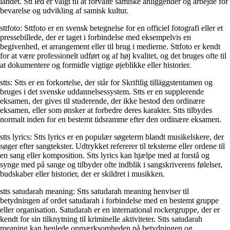
landet. Stt led er valgt til at forvalte samiske anliggender og arbejde for
bevarelse og udvikling af samisk kultur.
sttfoto: Sttfoto er en svensk betegnelse for en officiel fotografi eller et
pressebillede, der er taget i forbindelse med eksempelvis en
begivenhed, et arrangement eller til brug i medierne. Sttfoto er kendt
for at være professionelt udført og af høj kvalitet, og det bruges ofte til
at dokumentere og formidle vigtige øjeblikke eller historier.
stts: Stts er en forkortelse, der står for Skriftlig tilläggstentamen og
bruges i det svenske uddannelsessystem. Stts er en supplerende
eksamen, der gives til studerende, der ikke bestod den ordinære
eksamen, eller som ønsker at forbedre deres karakter. Stts tilbydes
normalt inden for en bestemt tidsramme efter den ordinære eksamen.
stts lyrics: Stts lyrics er en populær søgeterm blandt musikelskere, der
søger efter sangtekster. Udtrykket refererer til teksterne eller ordene til
en sang eller komposition. Stts lyrics kan hjælpe med at forstå og
synge med på sange og tilbyder ofte indblik i sangskriverens følelser,
budskaber eller historier, der er skildret i musikken.
stts satudarah meaning: Stts satudarah meaning henviser til
betydningen af ordet satudarah i forbindelse med en bestemt gruppe
eller organisation. Satudarah er en international rockergruppe, der er
kendt for sin tilknytning til kriminelle aktiviteter. Stts satudarah
meaning kan henlede opmærksomheden på betydningen og