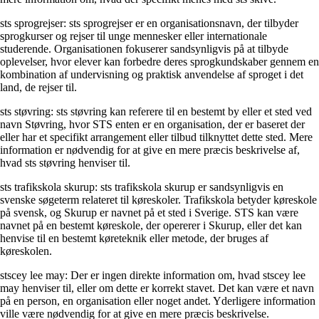
sts sprogrejser: sts sprogrejser er en organisationsnavn, der tilbyder
sprogkurser og rejser til unge mennesker eller internationale
studerende. Organisationen fokuserer sandsynligvis på at tilbyde
oplevelser, hvor elever kan forbedre deres sprogkundskaber gennem en
kombination af undervisning og praktisk anvendelse af sproget i det
land, de rejser til.
sts støvring: sts støvring kan referere til en bestemt by eller et sted ved
navn Støvring, hvor STS enten er en organisation, der er baseret der
eller har et specifikt arrangement eller tilbud tilknyttet dette sted. Mere
information er nødvendig for at give en mere præcis beskrivelse af,
hvad sts støvring henviser til.
sts trafikskola skurup: sts trafikskola skurup er sandsynligvis en
svenske søgeterm relateret til køreskoler. Trafikskola betyder køreskole
på svensk, og Skurup er navnet på et sted i Sverige. STS kan være
navnet på en bestemt køreskole, der opererer i Skurup, eller det kan
henvise til en bestemt køreteknik eller metode, der bruges af
køreskolen.
stscey lee may: Der er ingen direkte information om, hvad stscey lee
may henviser til, eller om dette er korrekt stavet. Det kan være et navn
på en person, en organisation eller noget andet. Yderligere information
ville være nødvendig for at give en mere præcis beskrivelse.