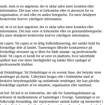
stsrk: stsrk er en søgeterm, der er uklar uden mere kontekst eller
information. Det kan være et forkortelse eller et akronym for en
organisation, et sted eller en anden betegnelse. En mere detaljeret
beskrivelse kræver yderligere information.
stt: stt er en kort søgeterm, der er uklar uden mere kontekst eller
information. Det kan være et forkortelse eller en genstandsbetegnelse.
En mere detaljeret beskrivelse kræver yderligere information.
stt cupen: Stt cupen er en årlig fodboldturnering, der samler hold fra
forskellige dele af landet. Turneringen tilbyder konkurrence på
forskellige niveauer og er åben for både amatør- og professionelle
hold. Stt cupen er kendt for at være en platform, hvor talentfulde
spillere kan vise deres færdigheder og måske blive opdaget af
professionelle klubber.
stt förändringar: Stt förändringar er en svensk frase, der betyder store
ændringer på dansk. Udtrykket bruges ofte i forbindelse med at
beskrive betydningsfulde og omfattende ændringer, der kan påvirke
forskellige aspekter af en situation, organisation eller samfund.
stt led: Stt led er en forkortelse, der står for Sametingsledamot og
refererer til medlemmerne af Sametinget i Sverige. Sametinget er en
folkevalgt forsamling, der repræsenterer samisk kultur og mennesker i