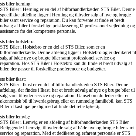
sts biler herning:
STS Biler i Herning er en del af bilforhandlerkæden STS Biler. Denne
specifikke afdeling ligger i Herning og tilbyder salg af nye og brugte
biler samt service og reparation. Du kan forvente at finde et bredt
udvalg af biler i forskellige prisklasser og få professionel vejledning og
assistance fra det kompetente personale.
sts biler holstebro:
STS Biler i Holstebro er en del af STS Biler, som er en
bilforhandlerkæde. Denne afdeling ligger i Holstebro og er dedikeret til
salg af både nye og brugte biler samt professionel service og
reparation. Hos STS Biler i Holstebro kan du finde et bredt udvalg af
biler, der passer til forskellige præferencer og budgetter.
sts biler ikast:
STS Biler i Ikast er en del af bilforhandlerkæden STS Biler. Denne
afdeling, der findes i Ikast, har et bredt udvalg af nye og brugte biler til
salg samt tilbyder service og reparation. Uanset om du leder efter en
økonomisk bil til hverdagsbrug eller en rummelig familiebil, kan STS
Biler i Ikast hjælpe dig med at finde det rette køretøj.
sts biler lemvig:
STS Biler i Lemvig er en afdeling af bilforhandlerkæden STS Biler.
Beliggende i Lemvig, tilbyder de salg af både nye og brugte biler samt
service og reparation. Med et dedikeret og erfarent personale er STS