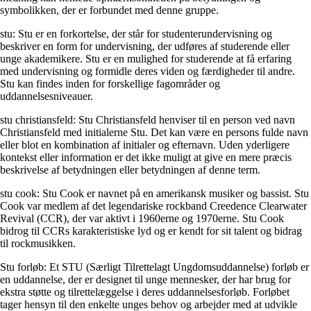
symbolikken, der er forbundet med denne gruppe.
stu: Stu er en forkortelse, der står for studenterundervisning og
beskriver en form for undervisning, der udføres af studerende eller
unge akademikere. Stu er en mulighed for studerende at få erfaring
med undervisning og formidle deres viden og færdigheder til andre.
Stu kan findes inden for forskellige fagområder og
uddannelsesniveauer.
stu christiansfeld: Stu Christiansfeld henviser til en person ved navn
Christiansfeld med initialerne Stu. Det kan være en persons fulde navn
eller blot en kombination af initialer og efternavn. Uden yderligere
kontekst eller information er det ikke muligt at give en mere præcis
beskrivelse af betydningen eller betydningen af denne term.
stu cook: Stu Cook er navnet på en amerikansk musiker og bassist. Stu
Cook var medlem af det legendariske rockband Creedence Clearwater
Revival (CCR), der var aktivt i 1960erne og 1970erne. Stu Cook
bidrog til CCRs karakteristiske lyd og er kendt for sit talent og bidrag
til rockmusikken.
Stu forløb: Et STU (Særligt Tilrettelagt Ungdomsuddannelse) forløb er
en uddannelse, der er designet til unge mennesker, der har brug for
ekstra støtte og tilrettelæggelse i deres uddannelsesforløb. Forløbet
tager hensyn til den enkelte unges behov og arbejder med at udvikle