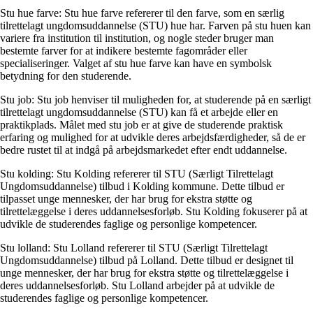
Stu hue farve: Stu hue farve refererer til den farve, som en særlig
tilrettelagt ungdomsuddannelse (STU) hue har. Farven på stu huen kan
variere fra institution til institution, og nogle steder bruger man
bestemte farver for at indikere bestemte fagområder eller
specialiseringer. Valget af stu hue farve kan have en symbolsk
betydning for den studerende.
Stu job: Stu job henviser til muligheden for, at studerende på en særligt
tilrettelagt ungdomsuddannelse (STU) kan få et arbejde eller en
praktikplads. Målet med stu job er at give de studerende praktisk
erfaring og mulighed for at udvikle deres arbejdsfærdigheder, så de er
bedre rustet til at indgå på arbejdsmarkedet efter endt uddannelse.
Stu kolding: Stu Kolding refererer til STU (Særligt Tilrettelagt
Ungdomsuddannelse) tilbud i Kolding kommune. Dette tilbud er
tilpasset unge mennesker, der har brug for ekstra støtte og
tilrettelæggelse i deres uddannelsesforløb. Stu Kolding fokuserer på at
udvikle de studerendes faglige og personlige kompetencer.
Stu lolland: Stu Lolland refererer til STU (Særligt Tilrettelagt
Ungdomsuddannelse) tilbud på Lolland. Dette tilbud er designet til
unge mennesker, der har brug for ekstra støtte og tilrettelæggelse i
deres uddannelsesforløb. Stu Lolland arbejder på at udvikle de
studerendes faglige og personlige kompetencer.