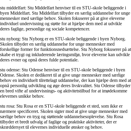
stu middelfart: Stu Middelfart henviser til en STU-skole beliggende i
byen Middelfart. Stu Middelfart tilbyder en særlig uddannelse for unge
mennesker med særlige behov. Skolen fokuserer på at give eleverne
individuel undervisning og støtte for at hjælpe dem med at udvikle
deres faglige, personlige og sociale kompetencer.
stu nyborg: Stu Nyborg er en STU-skole beliggende i byen Nyborg.
Skolen tilbyder en særlig uddannelse for unge mennesker med
forskellige former for funktionsnedsættelse. Stu Nyborg fokuserer på at
skabe et trygt og inkluderende læringsmiljø, hvor eleverne kan udvikle
deres evner og opnå deres fulde potentiale.
stu odense: Stu Odense henviser til en STU-skole beliggende i byen
Odense. Skolen er dedikeret til at give unge mennesker med særlige
behov en individuelt tilrettelagt uddannelse, der kan hjælpe dem med at
opnå personlig udvikling og øge deres livskvalitet. Stu Odense tilbyder
en bred vifte af undervisnings- og aktivitetstilbud for at imødekomme
elevernes unikke behov.
stu rosa: Stu Rosa er en STU-skole beliggende et sted, som ikke er
nærmere specificeret. Skolen sigter mod at give unge mennesker med
særlige behov en tryg og støttende uddannelsesoplevelse. Stu Rosa
tilbyder et bredt udvalg af faglige og praktiske aktiviteter, der er
skræddersyet til elevernes individuelle ønsker og behov.