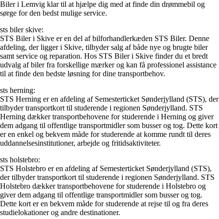
Biler i Lemvig klar til at hjælpe dig med at finde din drømmebil og
sørge for den bedst mulige service.
sts biler skive:
STS Biler i Skive er en del af bilforhandlerkæden STS Biler. Denne
afdeling, der ligger i Skive, tilbyder salg af både nye og brugte biler
samt service og reparation. Hos STS Biler i Skive finder du et bredt
udvalg af biler fra forskellige mærker og kan få professionel assistance
til at finde den bedste løsning for dine transportbehov.
sts herning:
STS Herning er en afdeling af Semesterticket Sønderjylland (STS), der
tilbyder transportkort til studerende i regionen Sønderjylland. STS
Herning dækker transportbehovene for studerende i Herning og giver
dem adgang til offentlige transportmidler som busser og tog. Dette kort
er en enkel og bekvem måde for studerende at komme rundt til deres
uddannelsesinstitutioner, arbejde og fritidsaktiviteter.
sts holstebro:
STS Holstebro er en afdeling af Semesterticket Sønderjylland (STS),
der tilbyder transportkort til studerende i regionen Sønderjylland. STS
Holstebro dækker transportbehovene for studerende i Holstebro og
giver dem adgang til offentlige transportmidler som busser og tog.
Dette kort er en bekvem måde for studerende at rejse til og fra deres
studielokationer og andre destinationer.