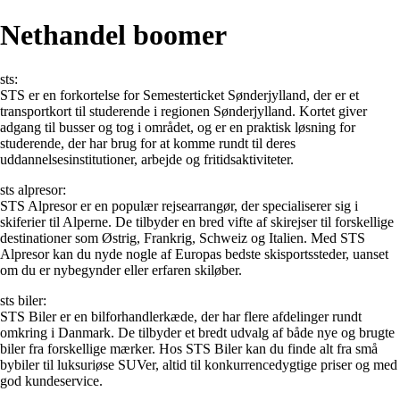
Nethandel boomer
sts:
STS er en forkortelse for Semesterticket Sønderjylland, der er et
transportkort til studerende i regionen Sønderjylland. Kortet giver
adgang til busser og tog i området, og er en praktisk løsning for
studerende, der har brug for at komme rundt til deres
uddannelsesinstitutioner, arbejde og fritidsaktiviteter.
sts alpresor:
STS Alpresor er en populær rejsearrangør, der specialiserer sig i
skiferier til Alperne. De tilbyder en bred vifte af skirejser til forskellige
destinationer som Østrig, Frankrig, Schweiz og Italien. Med STS
Alpresor kan du nyde nogle af Europas bedste skisportssteder, uanset
om du er nybegynder eller erfaren skiløber.
sts biler:
STS Biler er en bilforhandlerkæde, der har flere afdelinger rundt
omkring i Danmark. De tilbyder et bredt udvalg af både nye og brugte
biler fra forskellige mærker. Hos STS Biler kan du finde alt fra små
bybiler til luksuriøse SUVer, altid til konkurrencedygtige priser og med
god kundeservice.