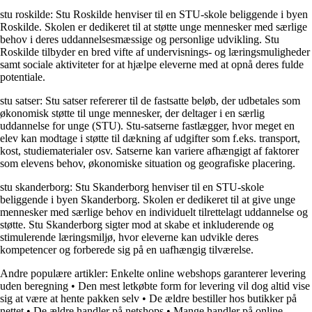
stu roskilde: Stu Roskilde henviser til en STU-skole beliggende i byen
Roskilde. Skolen er dedikeret til at støtte unge mennesker med særlige
behov i deres uddannelsesmæssige og personlige udvikling. Stu
Roskilde tilbyder en bred vifte af undervisnings- og læringsmuligheder
samt sociale aktiviteter for at hjælpe eleverne med at opnå deres fulde
potentiale.
stu satser: Stu satser refererer til de fastsatte beløb, der udbetales som
økonomisk støtte til unge mennesker, der deltager i en særlig
uddannelse for unge (STU). Stu-satserne fastlægger, hvor meget en
elev kan modtage i støtte til dækning af udgifter som f.eks. transport,
kost, studiematerialer osv. Satserne kan variere afhængigt af faktorer
som elevens behov, økonomiske situation og geografiske placering.
stu skanderborg: Stu Skanderborg henviser til en STU-skole
beliggende i byen Skanderborg. Skolen er dedikeret til at give unge
mennesker med særlige behov en individuelt tilrettelagt uddannelse og
støtte. Stu Skanderborg sigter mod at skabe et inkluderende og
stimulerende læringsmiljø, hvor eleverne kan udvikle deres
kompetencer og forberede sig på en uafhængig tilværelse.
Andre populære artikler:
Enkelte online webshops garanterer levering
uden beregning
•
Den mest letkøbte form for levering vil dog altid vise
sig at være at hente pakken selv
•
De ældre bestiller hos butikker på
nettet
•
De ældre handler på netshops
•
Mange handler på online