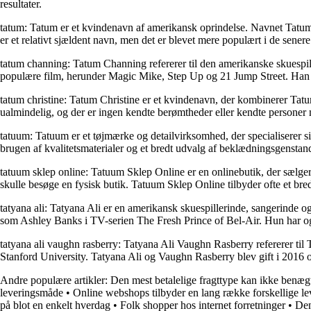
resultater.
tatum: Tatum er et kvindenavn af amerikansk oprindelse. Navnet Tatum h
er et relativt sjældent navn, men det er blevet mere populært i de senere
tatum channing: Tatum Channing refererer til den amerikanske skuespil
populære film, herunder Magic Mike, Step Up og 21 Jump Street. Han har
tatum christine: Tatum Christine er et kvindenavn, der kombinerer Tatu
ualmindelig, og der er ingen kendte berømtheder eller kendte personer 
tatuum: Tatuum er et tøjmærke og detailvirksomhed, der specialiserer sig
brugen af ​​kvalitetsmaterialer og et bredt udvalg af beklædningsgenstand
tatuum sklep online: Tatuum Sklep Online er en onlinebutik, der sælge
skulle besøge en fysisk butik. Tatuum Sklep Online tilbyder ofte et b
tatyana ali: Tatyana Ali er en amerikansk skuespillerinde, sangerinde 
som Ashley Banks i TV-serien The Fresh Prince of Bel-Air. Hun har og
tatyana ali vaughn rasberry: Tatyana Ali Vaughn Rasberry refererer ti
Stanford University. Tatyana Ali og Vaughn Rasberry blev gift i 2016 o
Andre populære artikler:
Den mest betalelige fragttype kan ikke benægt
leveringsmåde
•
Online webshops tilbyder en lang række forskellige l
på blot en enkelt hverdag
•
Folk shopper hos internet forretninger
•
Den