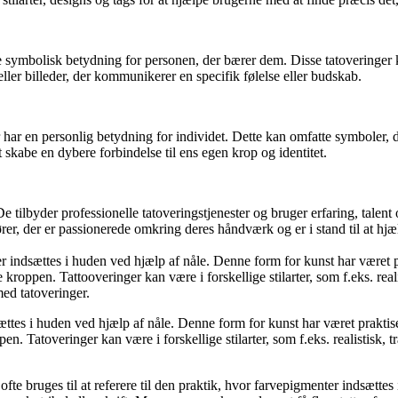
ere symbolisk betydning for personen, der bærer dem. Disse tatoveringer
ller billeder, der kommunikerer en specifik følelse eller budskab.
 har en personlig betydning for individet. Dette kan omfatte symboler, d
at skabe en dybere forbindelse til ens egen krop og identitet.
ilbyder professionelle tatoveringstjenester og bruger erfaring, talent og
rer, der er passionerede omkring deres håndværk og er i stand til at hj
ndsættes i huden ved hjælp af nåle. Denne form for kunst har været pra
kroppen. Tattooveringer kan være i forskellige stilarter, som f.eks. reali
med tatoveringer.
tes i huden ved hjælp af nåle. Denne form for kunst har været praktiser
n. Tatoveringer kan være i forskellige stilarter, som f.eks. realistisk, tr
er ofte bruges til at referere til den praktik, hvor farvepigmenter indsæ