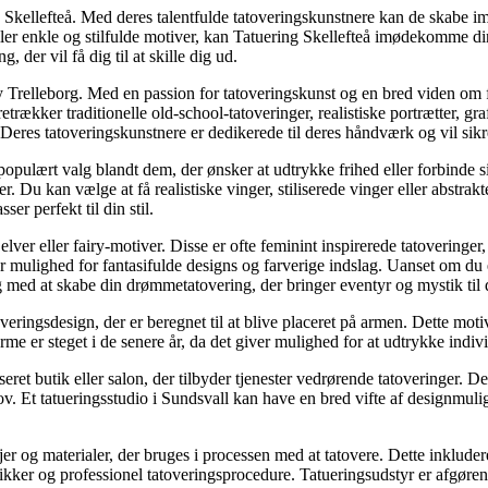
y Skellefteå. Med deres talentfulde tatoveringskunstnere kan de skabe 
s eller enkle og stilfulde motiver, kan Tatuering Skellefteå imødekomme d
, der vil få dig til at skille dig ud.
 Trelleborg. Med en passion for tatoveringskunst og en bred viden om fo
trækker traditionelle old-school-tatoveringer, realistiske portrætter, gr
. Deres tatoveringskunstnere er dedikerede til deres håndværk og vil sikre
et populært valg blandt dem, der ønsker at udtrykke frihed eller forbind
ker. Du kan vælge at få realistiske vinger, stiliserede vinger eller abstr
er perfekt til din stil.
af elver eller fairy-motiver. Disse er ofte feminint inspirerede tatoverin
lighed for fantasifulde designs og farverige indslag. Uanset om du er in
g med at skabe din drømmetatovering, der bringer eventyr og mystik til 
overingsdesign, der er beregnet til at blive placeret på armen. Dette moti
e er steget i de senere år, da det giver mulighed for at udtrykke individ
seret butik eller salon, der tilbyder tjenester vedrørende tatoveringer. D
hov. Et tatueringsstudio i Sundsvall kan have en bred vifte af designmul
øjer og materialer, der bruges i processen med at tatovere. Dette inklude
kker og professionel tatoveringsprocedure. Tatueringsudstyr er afgørende