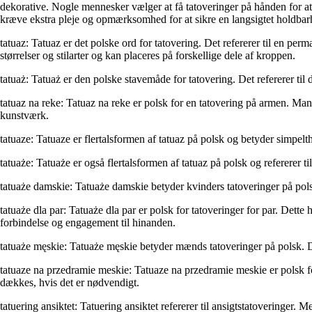
dekorative. Nogle mennesker vælger at få tatoveringer på hånden for a
kræve ekstra pleje og opmærksomhed for at sikre en langsigtet holdbar
tatuaz: Tatuaz er det polske ord for tatovering. Det refererer til en p
størrelser og stilarter og kan placeres på forskellige dele af kroppen.
tatuaż: Tatuaż er den polske stavemåde for tatovering. Det refererer t
tatuaz na reke: Tatuaz na reke er polsk for en tatovering på armen. Man
kunstværk.
tatuaze: Tatuaze er flertalsformen af tatuaz på polsk og betyder simpelt
tatuaże: Tatuaże er også flertalsformen af tatuaz på polsk og refererer t
tatuaże damskie: Tatuaże damskie betyder kvinders tatoveringer på polsk
tatuaże dla par: Tatuaże dla par er polsk for tatoveringer for par. Dette
forbindelse og engagement til hinanden.
tatuaże męskie: Tatuaże męskie betyder mænds tatoveringer på polsk. Det
tatuaze na przedramie meskie: Tatuaze na przedramie meskie er polsk f
dækkes, hvis det er nødvendigt.
tatuering ansiktet: Tatuering ansiktet refererer til ansigtstatoveringe