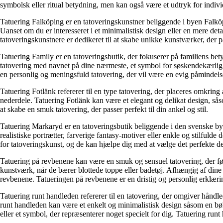
symbolsk eller ritual betydning, men kan også være et udtryk for individue
Tatuering Falköping er en tatoveringskunstner beliggende i byen Falköpi
Uanset om du er interesseret i et minimalistisk design eller en mere deta
tatoveringskunstnere er dedikeret til at skabe unikke kunstværker, der pa
Tatuering Family er en tatoveringsbutik, der fokuserer på familiens be
tatovering med navnet på dine nærmeste, et symbol for søskendekærlighe
en personlig og meningsfuld tatovering, der vil være en evig påmindels
Tatuering Fotlänk refererer til en type tatovering, der placeres omkring 
nederdele. Tatuering Fotlänk kan være et elegant og delikat design, sås
at skabe en smuk tatovering, der passer perfekt til din ankel og stil.
Tatuering Markaryd er en tatoveringsbutik beliggende i den svenske b
realistiske portrætter, farverige fantasy-motiver eller enkle og stilfuld
for tatoveringskunst, og de kan hjælpe dig med at vælge det perfekte des
Tatuering på revbenene kan være en smuk og sensuel tatovering, der følg
kunstværk, når de bærer blottede toppe eller badetøj. Afhængig af dine 
revbenene. Tatueringen på revbenene er en dristig og personlig erklærin
Tatuering runt handleden refererer til en tatovering, der omgiver håndled
runt handleden kan være et enkelt og minimalistisk design såsom en bø
eller et symbol, der repræsenterer noget specielt for dig. Tatuering runt 