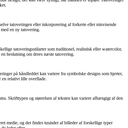
ket.
f selve tatoveringen eller inkorporering af forkerte eller misvisende
p med en ny tatovering.
llige tatoveringsstilarter som traditionel, realistisk eller watercolor,
er en beslutning om deres næste tatovering.
eringer på håndleddet kan variere fra symbolske designs som hjerter,
en relativt lille overflade.
antra. Skrifttypen og størrelsen af teksten kan variere afhængigt af den
et medie, og der findes tusinder af billeder af forskellige typer
de leder efter.