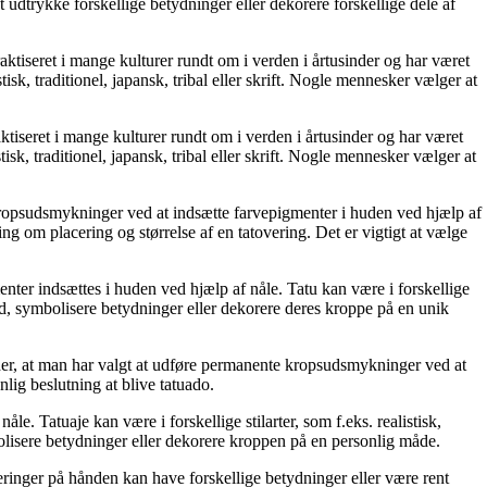
r at udtrykke forskellige betydninger eller dekorere forskellige dele af
tiseret i mange kulturer rundt om i verden i årtusinder og har været
tisk, traditionel, japansk, tribal eller skrift. Nogle mennesker vælger at
iseret i mange kulturer rundt om i verden i årtusinder og har været
isk, traditionel, japansk, tribal eller skrift. Nogle mennesker vælger at
e kropsudsmykninger ved at indsætte farvepigmenter i huden ved hjælp af
ng om placering og størrelse af en tatovering. Det er vigtigt at vælge
enter indsættes i huden ved hjælp af nåle. Tatu kan være i forskellige
ighed, symbolisere betydninger eller dekorere deres kroppe på en unik
etyder, at man har valgt at udføre permanente kropsudsmykninger ved at
lig beslutning at blive tatuado.
e. Tatuaje kan være i forskellige stilarter, som f.eks. realistisk,
ymbolisere betydninger eller dekorere kroppen på en personlig måde.
eringer på hånden kan have forskellige betydninger eller være rent