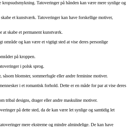
ende kropsudsmykning. Tatoveringer på hånden kan være mere synlige og
t skabe et kunstværk. Tatoveringer kan have forskellige motiver,
for at skabe et permanent kunstværk.
gt område og kan være et vigtigt sted at vise deres personlige
e områder på kroppen.
atoveringer i polsk sprog.
er, såsom blomster, sommerfugle eller andre feminine motiver.
 mennesker i et romantisk forhold. Dette er en måde for par at vise deres
m tribal designs, drager eller andre maskuline motiver.
ringer på dette sted, da de kan være let synlige og samtidig let
igtstatoveringer mere ekstreme og mindre almindelige. De kan have