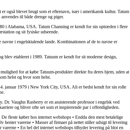
 er også blevet brugt som et efternavn, især i amerikansk kultur. Tatum
an anvendes til både drenge og piger.
980 i Alabama, USA. Tatum Channing er kendt for sin optræden i flere
station og sit fysiske udseende.
 navne i engelsktalende lande. Kombinationen af ​​de to navne er
og blev etableret i 1989. Tatuum er kendt for sit moderne design,
 mulighed for at købe Tatuum-produkter direkte fra deres hjem, uden at
som helst og hvor som helst.
4. januar 1979 i New York City, USA. Ali er bedst kendt for sin rolle
ne.
y. Dr. Vaughn Rasberry er en assisterende professor i engelsk ved
riere og bliver ofte set som et inspirerende par i offentligheden.
•
De fleste køber hos internet webshops
•
Endda den mest betalelige
elv henter varerne
•
Masser af firmaer på nettet stiller udsigt til levering
er varerne
•
En hel del internet webshops tilbyder levering på blot en