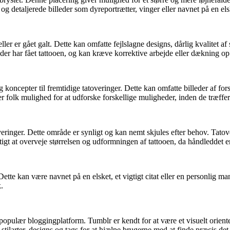
g detaljerede billeder som dyreportrætter, vinger eller navnet på en els
eller er gået galt. Dette kan omfatte fejlslagne designs, dårlig kvalitet a
 der har fået tattooen, og kan kræve korrektive arbejde eller dækning o
 koncepter til fremtidige tatoveringer. Dette kan omfatte billeder af forske
ver folk mulighed for at udforske forskellige muligheder, inden de træff
eringer. Dette område er synligt og kan nemt skjules efter behov. Tatov
tigt at overveje størrelsen og udformningen af tattooen, da håndleddet er 
. Dette kan være navnet på en elsket, et vigtigt citat eller en personlig m
k.
populær bloggingplatform. Tumblr er kendt for at være et visuelt orienter
tilarter, designs og tags for at hjælpe brugerne med at finde præcis det, 