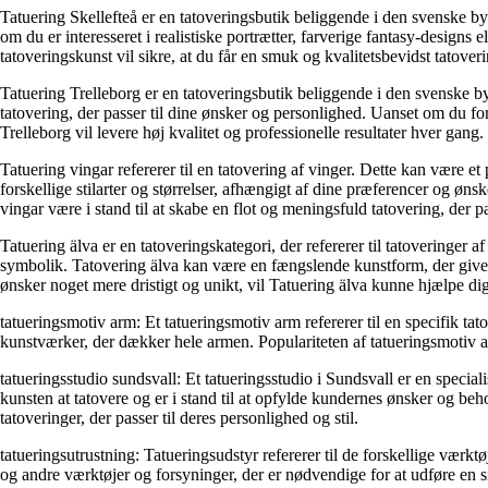
Tatuering Skellefteå er en tatoveringsbutik beliggende i den svenske b
om du er interesseret i realistiske portrætter, farverige fantasy-design
tatoveringskunst vil sikre, at du får en smuk og kvalitetsbevidst tatovering
Tatuering Trelleborg er en tatoveringsbutik beliggende i den svenske by
tatovering, der passer til dine ønsker og personlighed. Uanset om du fore
Trelleborg vil levere høj kvalitet og professionelle resultater hver gang
Tatuering vingar refererer til en tatovering af vinger. Dette kan være 
forskellige stilarter og størrelser, afhængigt af dine præferencer og øns
vingar være i stand til at skabe en flot og meningsfuld tatovering, der pass
Tatuering älva er en tatoveringskategori, der refererer til tatoveringer 
symbolik. Tatovering älva kan være en fængslende kunstform, der giver mu
ønsker noget mere dristigt og unikt, vil Tatuering älva kunne hjælpe di
tatueringsmotiv arm: Et tatueringsmotiv arm refererer til en specifik tat
kunstværker, der dækker hele armen. Populariteten af tatueringsmotiv arm
tatueringsstudio sundsvall: Et tatueringsstudio i Sundsvall er en speciali
kunsten at tatovere og er i stand til at opfylde kundernes ønsker og be
tatoveringer, der passer til deres personlighed og stil.
tatueringsutrustning: Tatueringsudstyr refererer til de forskellige værkt
og andre værktøjer og forsyninger, der er nødvendige for at udføre en si