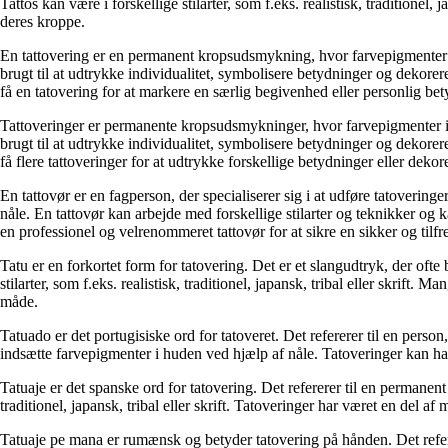
Tattos kan være i forskellige stilarter, som f.eks. realistisk, traditionel
deres kroppe.
En tattovering er en permanent kropsudsmykning, hvor farvepigmenter in
brugt til at udtrykke individualitet, symbolisere betydninger og dekorere 
få en tatovering for at markere en særlig begivenhed eller personlig be
Tattoveringer er permanente kropsudsmykninger, hvor farvepigmenter ind
brugt til at udtrykke individualitet, symbolisere betydninger og dekorere 
få flere tattoveringer for at udtrykke forskellige betydninger eller dekor
En tattovør er en fagperson, der specialiserer sig i at udføre tatoveri
nåle. En tattovør kan arbejde med forskellige stilarter og teknikker og
en professionel og velrenommeret tattovør for at sikre en sikker og tilfr
Tatu er en forkortet form for tatovering. Det er et slangudtryk, der oft
stilarter, som f.eks. realistisk, traditionel, japansk, tribal eller skri
måde.
Tatuado er det portugisiske ord for tatoveret. Det refererer til en perso
indsætte farvepigmenter i huden ved hjælp af nåle. Tatoveringer kan have
Tatuaje er det spanske ord for tatovering. Det refererer til en permanen
traditionel, japansk, tribal eller skrift. Tatoveringer har været en del 
Tatuaje pe mana er rumænsk og betyder tatovering på hånden. Det referer