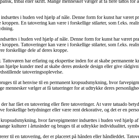
, japansk, tribal eller skrift. Mange mennesker vælger at få flere tattos fo
dsættes i huden ved hjælp af nåle. Denne form for kunst har været prak
kroppen. En tatovering kan være i forskellige stilarter, som f.eks. realis
tydning.
sættes i huden ved hjælp af nåle. Denne form for kunst har været prakt
kroppen. Tattoveringer kan være i forskellige stilarter, som f.eks. realist
ere forskellige dele af deres kroppe.
nger. Tattovøren har erfaring og ekspertise inden for at skabe permanent
 kan hjælpe kunder med at skabe deres ønskede design eller give rådgivni
edsstillende tatoveringsoplevelse.
e bruges til at henvise til en permanent kropsudsmykning, hvor farvepigm
ft. Mange mennesker vælger at få tatueringer for at udtrykke deres personl
n, der har fået en tatovering eller flere tatoveringer. At være tatuado b
 forskellige betydninger eller være rent dekorative, og det er en person
t kropsudsmykning, hvor farvepigmenter indsættes i huden ved hjælp af nål
af mange kulturer i årtusinder og bruges til at udtrykke individualitet, s
er til en tatovering, der er placeret på hånden eller håndleddet. Tatov