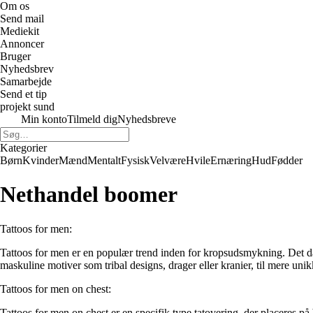
Om os
Send mail
Mediekit
Annoncer
Bruger
Nyhedsbrev
Samarbejde
Send et tip
projekt sund
Min konto
Tilmeld dig
Nyhedsbreve
Kategorier
Børn
Kvinder
Mænd
Mentalt
Fysisk
Velvære
Hvile
Ernæring
Hud
Fødder
Nethandel boomer
Tattoos for men:
Tattoos for men er en populær trend inden for kropsudsmykning. Det dække
maskuline motiver som tribal designs, drager eller kranier, til mere unik
Tattoos for men on chest:
Tattoos for men on chest er en specifik type tatovering, der placeres p