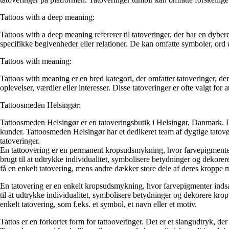
Tattoos with a deep meaning:
Tattoos with a deep meaning refererer til tatoveringer, der har en dyb
specifikke begivenheder eller relationer. De kan omfatte symboler, ord e
Tattoos with meaning:
Tattoos with meaning er en bred kategori, der omfatter tatoveringer, der
oplevelser, værdier eller interesser. Disse tatoveringer er ofte valgt for 
Tattoosmeden Helsingør:
Tattoosmeden Helsingør er en tatoveringsbutik i Helsingør, Danmark. De t
kunder. Tattoosmeden Helsingør har et dedikeret team af dygtige tatovø
tatoveringer.
En tattoovering er en permanent kropsudsmykning, hvor farvepigmenter i
brugt til at udtrykke individualitet, symbolisere betydninger og dekorere 
få en enkelt tatovering, mens andre dækker store dele af deres kroppe 
En tatovering er en enkelt kropsudsmykning, hvor farvepigmenter indsæt
til at udtrykke individualitet, symbolisere betydninger og dekorere kroppe
enkelt tatovering, som f.eks. et symbol, et navn eller et motiv.
Tattos er en forkortet form for tattooveringer. Det er et slangudtryk, d