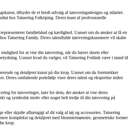
kunst, tilbyder de et bredt udvalg af tatoveringsdesigns og stilarter.
resultat hos Tatuering Falköping. Deres team af professionelle
er repræsenterer familiebånd og kærlighed. Uanset om du ønsker at få en
hos Tatuering Family. Deres talentfulde tatoveringskunstnere vil skabe
 mulighed for at vise din tatovering, når du bærer shorts eller
betydning. Uanset hvad du vælger, vil Tatuering Fotlänk være i stand til
erende og detaljeret kunst på din krop. Uanset om du foretrækker
sker. Deres omfattende portefølje viser deres talent og ekspertise inden
ing for tatoveringer, især for dem, der ønsker at vise deres
t og symbolsk motiv eller noget helt tredje til din tatovering på
 eller skjulte afhængigt af dit valg af tøj og accessories. Tatuering
e mere komplekst og detaljeret med blomstermønstre, geometriske former
din krop.