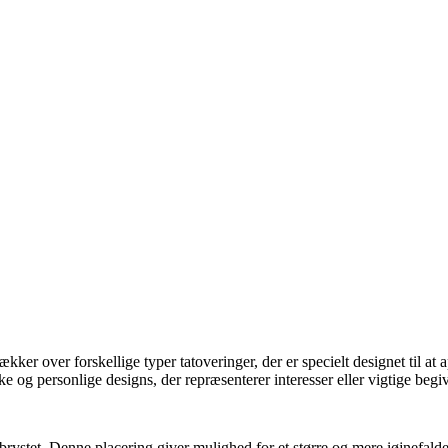
r over forskellige typer tatoveringer, der er specielt designet til at ap
ke og personlige designs, der repræsenterer interesser eller vigtige begi
å brystet. Denne placering giver mulighed for et større og mere iøjnefal