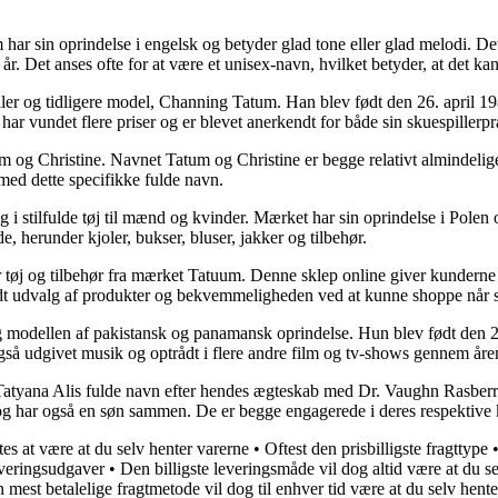
ar sin oprindelse i engelsk og betyder glad tone eller glad melodi. Det
 år. Det anses ofte for at være et unisex-navn, hvilket betyder, at det k
ler og tidligere model, Channing Tatum. Han blev født den 26. april 1
 vundet flere priser og er blevet anerkendt for både sin skuespillerpræ
m og Christine. Navnet Tatum og Christine er begge relativt almindelige
med dette specifikke fulde navn.
 i stilfulde tøj til mænd og kvinder. Mærket har sin oprindelse i Polen 
e, herunder kjoler, bukser, bluser, jakker og tilbehør.
r tøj og tilbehør fra mærket Tatuum. Denne sklep online giver kunderne
redt udvalg af produkter og bekvemmeligheden ved at kunne shoppe når 
og modellen af pakistansk og panamansk oprindelse. Hun blev født den 2
så udgivet musik og optrådt i flere andre film og tv-shows gennem åre
l Tatyana Alis fulde navn efter hendes ægteskab med Dr. Vaughn Rasberr
g har også en søn sammen. De er begge engagerede i deres respektive kar
es at være at du selv henter varerne
•
Oftest den prisbilligste fragttype
everingsudgaver
•
Den billigste leveringsmåde vil dog altid være at du s
 mest betalelige fragtmetode vil dog til enhver tid være at du selv hent