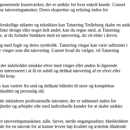
imponerende kunstværker, der er unikke for hver enkelt kunde. Uanset
ine tatoveringsønsker. Deres ekspertise og erfaring inden for
rskellige stilarter og teknikker kan Tatuering Trelleborg skabe en unik
afiske design eller noget helt andet, kan du regne med, at Tatuering
, at du forlader butikken med en tatovering, du vil elske i årevis.
e sig med fugle og deres symbolik. Tatuering vingar kan være udformet i
akte vinger som din tatovering. Uanset hvad du vælger, vil Tatuering
ger, der indeholder smukke elver med vinger eller anden fe-lignende
teresseret i at få en subtil og delikat tatovering af en elver eller
din krop.
v kan variere fra små og delikate billeder til store og komplekse
ualitet og personlig stil.
ette inkluderer professionelle tatovører, der er uddannet inden for
igheder og arbejder ofte med individuelle kunder for at skabe unikke
rer tatoveringsmaskiner, nåle, farver, sterile engangsudstyr, blækholdere
 for en tatovør for at kunne levere høj kvalitet og æstetisk tiltalende