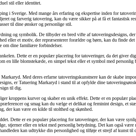
l stil eller identitet.
ng i Sverige. Med mange års erfaring og ekspertise inden for tatoverings
ljeret og farverig tatovering, kan du være sikker på at få et fantastisk 
sser til dine ønsker og personlige stil.
tydning og symbolik. De tilbyder en bred vifte af tatoveringsdesigns, d
d eller et motiv, der repræsenterer forældre og børn, kan du finde det 
e om dine familiære forbindelser.
ankelen. Dette er en populær placering for tatoveringer, da det giver dig
om en lille blomstekæde, en simpel tekst eller et symbol med personlig 
y Markaryd. Med deres erfarne tatoveringskunstnere kan de skabe impon
e designs, er Tatuering Markaryd i stand til at opfylde dine tatoveringsøn
ign til dig.
er kroppens kurver og skaber en unik effekt. Dette er en populær placer
præferencer og smag kan du vælge et delikat og feminint design, et stærk
g, der kan være en kilde til stolthed og skønhed.
det. Dette er en populær placering for tatoveringer, der kan være synlige
lge, stjerner eller en tekst med personlig betydning. Det kan også vær
handleden kan udtrykke din personlighed og tilføje et strejf af kunst til 