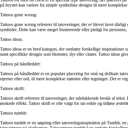
på brystet kan variere fra simple symbolske designs til mere komplekse o
Tattoos gone wrong:
Tattoos gone wrong refererer til tatoveringer, der er blevet lavet dårligt 
symboler. Dette kan være meget frustrerende eller pinligt for personen,
Tattoo ideas:
Tattoo ideas er en bred kategori, der omfatter forskellige inspirationer og
samt specifikke designs som blomster, dyr eller citater. Tattoo ideas gi
Tattoos på håndleddet:
Tattoos på håndleddet er en populær placering for små og delikate tatov
stjerner eller ord, til mere komplekse mønstre eller tegninger. Det er vig
Tattoos skrift:
Tattoos skrift refererer til tatoveringer, der udelukkende består af tekst
ønskede effekt. Tattoo skrift er ofte valgt for sin enkle og tidløse æsteti
Tattoos tumblr:
Tattoos tumblr er en søgning efter tatoveringsinspiration på Tumblr, en 
tatoveringer på platformen. Tatoveringer tumblr kan omfatte forskellige s