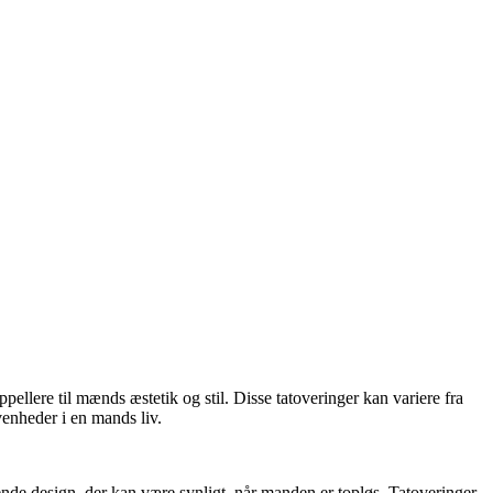
pellere til mænds æstetik og stil. Disse tatoveringer kan variere fra
venheder i en mands liv.
dende design, der kan være synligt, når manden er topløs. Tatoveringer