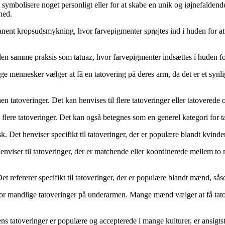
t symbolisere noget personligt eller for at skabe en unik og iøjnefald
hed.
ermanent kropsudsmykning, hvor farvepigmenter sprøjtes ind i huden for a
il den samme praksis som tatuaz, hvor farvepigmenter indsættes i huden 
ge mennesker vælger at få en tatovering på deres arm, da det er et synli
hen tatoveringer. Det kan henvises til flere tatoveringer eller tatovered
il flere tatoveringer. Det kan også betegnes som en generel kategori for t
. Det henviser specifikt til tatoveringer, der er populære blandt kvind
 henviser til tatoveringer, der er matchende eller koordinerede mellem to
 refererer specifikt til tatoveringer, der er populære blandt mænd, såso
or mandlige tatoveringer på underarmen. Mange mænd vælger at få tatove
r. Mens tatoveringer er populære og accepterede i mange kulturer, er ans