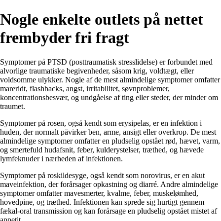
Nogle enkelte outlets på nettet
frembyder fri fragt
Symptomer på PTSD (posttraumatisk stresslidelse) er forbundet med
alvorlige traumatiske begivenheder, såsom krig, voldtægt, eller
voldsomme ulykker. Nogle af de mest almindelige symptomer omfatter
mareridt, flashbacks, angst, irritabilitet, søvnproblemer,
koncentrationsbesvær, og undgåelse af ting eller steder, der minder om
traumet.
Symptomer på rosen, også kendt som erysipelas, er en infektion i
huden, der normalt påvirker ben, arme, ansigt eller overkrop. De mest
almindelige symptomer omfatter en pludselig opstået rød, hævet, varm,
og smertefuld hudafsnit, feber, kulderystelser, træthed, og hævede
lymfeknuder i nærheden af infektionen.
Symptomer på roskildesyge, også kendt som norovirus, er en akut
maveinfektion, der forårsager opkastning og diarré. Andre almindelige
symptomer omfatter mavesmerter, kvalme, feber, muskelømhed,
hovedpine, og træthed. Infektionen kan sprede sig hurtigt gennem
fækal-oral transmission og kan forårsage en pludselig opstået mistet af
appetit.