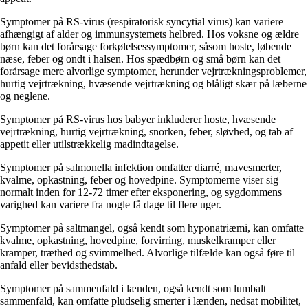
Symptomer på RS-virus (respiratorisk syncytial virus) kan variere
afhængigt af alder og immunsystemets helbred. Hos voksne og ældre
børn kan det forårsage forkølelsessymptomer, såsom hoste, løbende
næse, feber og ondt i halsen. Hos spædbørn og små børn kan det
forårsage mere alvorlige symptomer, herunder vejrtrækningsproblemer,
hurtig vejrtrækning, hvæsende vejrtrækning og blåligt skær på læberne
og neglene.
Symptomer på RS-virus hos babyer inkluderer hoste, hvæsende
vejrtrækning, hurtig vejrtrækning, snorken, feber, sløvhed, og tab af
appetit eller utilstrækkelig madindtagelse.
Symptomer på salmonella infektion omfatter diarré, mavesmerter,
kvalme, opkastning, feber og hovedpine. Symptomerne viser sig
normalt inden for 12-72 timer efter eksponering, og sygdommens
varighed kan variere fra nogle få dage til flere uger.
Symptomer på saltmangel, også kendt som hyponatriæmi, kan omfatte
kvalme, opkastning, hovedpine, forvirring, muskelkramper eller
kramper, træthed og svimmelhed. Alvorlige tilfælde kan også føre til
anfald eller bevidsthedstab.
Symptomer på sammenfald i lænden, også kendt som lumbalt
sammenfald, kan omfatte pludselig smerter i lænden, nedsat mobilitet,