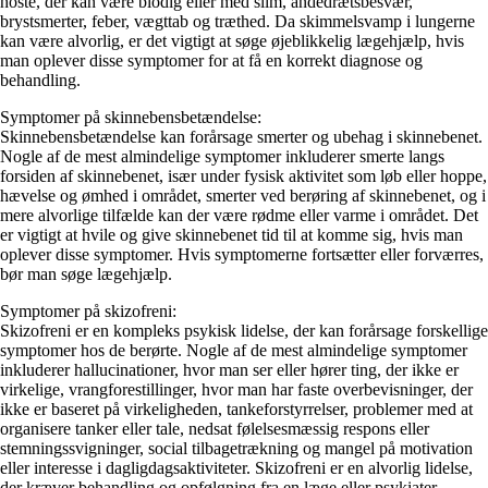
hoste, der kan være blodig eller med slim, åndedrætsbesvær,
brystsmerter, feber, vægttab og træthed. Da skimmelsvamp i lungerne
kan være alvorlig, er det vigtigt at søge øjeblikkelig lægehjælp, hvis
man oplever disse symptomer for at få en korrekt diagnose og
behandling.
Symptomer på skinnebensbetændelse:
Skinnebensbetændelse kan forårsage smerter og ubehag i skinnebenet.
Nogle af de mest almindelige symptomer inkluderer smerte langs
forsiden af skinnebenet, især under fysisk aktivitet som løb eller hoppe,
hævelse og ømhed i området, smerter ved berøring af skinnebenet, og i
mere alvorlige tilfælde kan der være rødme eller varme i området. Det
er vigtigt at hvile og give skinnebenet tid til at komme sig, hvis man
oplever disse symptomer. Hvis symptomerne fortsætter eller forværres,
bør man søge lægehjælp.
Symptomer på skizofreni:
Skizofreni er en kompleks psykisk lidelse, der kan forårsage forskellige
symptomer hos de berørte. Nogle af de mest almindelige symptomer
inkluderer hallucinationer, hvor man ser eller hører ting, der ikke er
virkelige, vrangforestillinger, hvor man har faste overbevisninger, der
ikke er baseret på virkeligheden, tankeforstyrrelser, problemer med at
organisere tanker eller tale, nedsat følelsesmæssig respons eller
stemningssvigninger, social tilbagetrækning og mangel på motivation
eller interesse i dagligdagsaktiviteter. Skizofreni er en alvorlig lidelse,
der kræver behandling og opfølgning fra en læge eller psykiater.