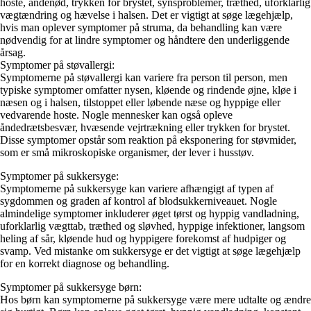
hoste, åndenød, trykken for brystet, synsproblemer, træthed, uforklarlig
vægtændring og hævelse i halsen. Det er vigtigt at søge lægehjælp,
hvis man oplever symptomer på struma, da behandling kan være
nødvendig for at lindre symptomer og håndtere den underliggende
årsag.
Symptomer på støvallergi:
Symptomerne på støvallergi kan variere fra person til person, men
typiske symptomer omfatter nysen, kløende og rindende øjne, kløe i
næsen og i halsen, tilstoppet eller løbende næse og hyppige eller
vedvarende hoste. Nogle mennesker kan også opleve
åndedrætsbesvær, hvæsende vejrtrækning eller trykken for brystet.
Disse symptomer opstår som reaktion på eksponering for støvmider,
som er små mikroskopiske organismer, der lever i husstøv.
Symptomer på sukkersyge:
Symptomerne på sukkersyge kan variere afhængigt af typen af
sygdommen og graden af kontrol af blodsukkerniveauet. Nogle
almindelige symptomer inkluderer øget tørst og hyppig vandladning,
uforklarlig vægttab, træthed og sløvhed, hyppige infektioner, langsom
heling af sår, kløende hud og hyppigere forekomst af hudpiger og
svamp. Ved mistanke om sukkersyge er det vigtigt at søge lægehjælp
for en korrekt diagnose og behandling.
Symptomer på sukkersyge børn:
Hos børn kan symptomerne på sukkersyge være mere udtalte og ændre