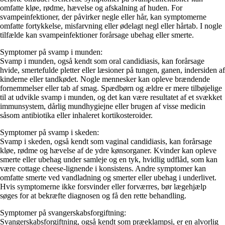
omfatte kløe, rødme, hævelse og afskalning af huden. For
svampeinfektioner, der påvirker negle eller hår, kan symptomerne
omfatte fortykkelse, misfarvning eller ødelagt negl eller hårtab. I nogle
tilfælde kan svampeinfektioner forårsage ubehag eller smerte.
Symptomer på svamp i munden:
Svamp i munden, også kendt som oral candidiasis, kan forårsage
hvide, smertefulde pletter eller læsioner på tungen, ganen, indersiden af
kinderne eller tandkødet. Nogle mennesker kan opleve brændende
fornemmelser eller tab af smag. Spædbørn og ældre er mere tilbøjelige
til at udvikle svamp i munden, og det kan være resultatet af et svækket
immunsystem, dårlig mundhygiejne eller brugen af ​​visse medicin
såsom antibiotika eller inhaleret kortikosteroider.
Symptomer på svamp i skeden:
Svamp i skeden, også kendt som vaginal candidiasis, kan forårsage
kløe, rødme og hævelse af de ydre kønsorganer. Kvinder kan opleve
smerte eller ubehag under samleje og en tyk, hvidlig udflåd, som kan
være cottage cheese-lignende i konsistens. Andre symptomer kan
omfatte smerte ved vandladning og smerter eller ubehag i underlivet.
Hvis symptomerne ikke forsvinder eller forværres, bør lægehjælp
søges for at bekræfte diagnosen og få den rette behandling.
Symptomer på svangerskabsforgiftning:
Svangerskabsforgiftning, også kendt som præeklampsi, er en alvorlig