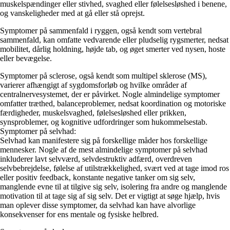
muskelspændinger eller stivhed, svaghed eller følelsesløshed i benene,
og vanskeligheder med at gå eller stå oprejst.
Symptomer på sammenfald i ryggen, også kendt som vertebral
sammenfald, kan omfatte vedvarende eller pludselig rygsmerter, nedsat
mobilitet, dårlig holdning, højde tab, og øget smerter ved nysen, hoste
eller bevægelse.
Symptomer på sclerose, også kendt som multipel sklerose (MS),
varierer afhængigt af sygdomsforløb og hvilke områder af
centralnervesystemet, der er påvirket. Nogle almindelige symptomer
omfatter træthed, balanceproblemer, nedsat koordination og motoriske
færdigheder, muskelsvaghed, følelsesløshed eller prikken,
synsproblemer, og kognitive udfordringer som hukommelsestab.
Symptomer på selvhad:
Selvhad kan manifestere sig på forskellige måder hos forskellige
mennesker. Nogle af de mest almindelige symptomer på selvhad
inkluderer lavt selvværd, selvdestruktiv adfærd, overdreven
selvbebrejdelse, følelse af utilstrækkelighed, svært ved at tage imod ros
eller positiv feedback, konstante negative tanker om sig selv,
manglende evne til at tilgive sig selv, isolering fra andre og manglende
motivation til at tage sig af sig selv. Det er vigtigt at søge hjælp, hvis
man oplever disse symptomer, da selvhad kan have alvorlige
konsekvenser for ens mentale og fysiske helbred.