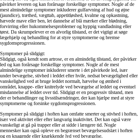
påvirker leveren og kan forårsage forskellige symptomer. Nogle af de
mest almindelige symptomer inkluderer gulfarvning af hud og øjne
(jaundice), træthed, vægttab, appetitløshed, kvalme og opkastning,
hævede mave eller ben, let dannelse af blå mærker eller blødning,
forvirring eller hukommelsesproblemer og hyppig vandladning eller
tørst. Da skrumpelever er en alvorlig tilstand, er det vigtigt at søge
lægehjælp og behandling for at styre symptomerne og bremse
sygdomsprogressionen.
Symptomer på slidgigt:
Slidgigt, også kendt som artrose, er en almindelig tilstand, der påvirker
led og kan forårsage forskellige symptomer. Nogle af de mest
almindelige symptomer inkluderer smerte i det påvirkede led, især
under bevægelse, stivhed i leddet efter hvile, nedsat bevægelighed eller
vanskelighed ved at bruge leddet normalt, hævelse og ømhed i
området, knappe- eller knitrelyde ved bevægelse af leddet og eventuel
misdannelse af leddet over tid. Slidgigt er en progressiv tilstand, men
der er behandlinger og livsstilsændringer, der kan hjælpe med at styre
symptomerne og forsinke sygdomsprogressionen.
Symptomer på slidgigt i hoften kan omfatte smerter og stivhed i hoften,
især ved aktivitet eller efter langvarig inaktivitet. Det kan også være
vanskeligt at gå på trapper eller at sidde i længere tid. Nogle
mennesker kan også opleve en begrænset bevægelsesudslæt i hoften
og en knagende eller knækkende lyd ved bevægelse.