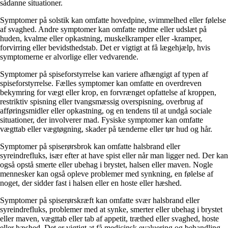
sådanne situationer.
Symptomer på solstik kan omfatte hovedpine, svimmelhed eller følelse
af svaghed. Andre symptomer kan omfatte rødme eller udslæt på
huden, kvalme eller opkastning, muskelkramper eller -kramper,
forvirring eller bevidsthedstab. Det er vigtigt at få lægehjælp, hvis
symptomerne er alvorlige eller vedvarende.
Symptomer på spiseforstyrrelse kan variere afhængigt af typen af
spiseforstyrrelse. Fælles symptomer kan omfatte en overdreven
bekymring for vægt eller krop, en forvrænget opfattelse af kroppen,
restriktiv spisning eller tvangsmæssig overspisning, overbrug af
afføringsmidler eller opkastning, og en tendens til at undgå sociale
situationer, der involverer mad. Fysiske symptomer kan omfatte
vægttab eller vægtøgning, skader på tænderne eller tør hud og hår.
Symptomer på spiserørsbrok kan omfatte halsbrand eller
syreindrefluks, især efter at have spist eller når man ligger ned. Der kan
også opstå smerte eller ubehag i brystet, halsen eller maven. Nogle
mennesker kan også opleve problemer med synkning, en følelse af
noget, der sidder fast i halsen eller en hoste eller hæshed.
Symptomer på spiserørskræft kan omfatte svær halsbrand eller
syreindrefluks, problemer med at synke, smerter eller ubehag i brystet
eller maven, vægttab eller tab af appetit, træthed eller svaghed, hoste
eller hæshed. Det er vigtigt at få medicinsk evaluering og behandling,