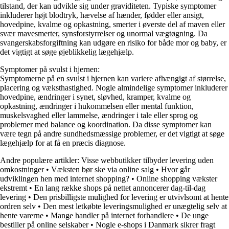
tilstand, der kan udvikle sig under graviditeten. Typiske symptomer
inkluderer højt blodtryk, hævelse af hænder, fødder eller ansigt,
hovedpine, kvalme og opkastning, smerter i øverste del af maven eller
svær mavesmerter, synsforstyrrelser og unormal vægtøgning. Da
svangerskabsforgiftning kan udgøre en risiko for både mor og baby, er
det vigtigt at søge øjeblikkelig lægehjælp.
Symptomer på svulst i hjernen:
Symptomerne på en svulst i hjernen kan variere afhængigt af størrelse,
placering og væksthastighed. Nogle almindelige symptomer inkluderer
hovedpine, ændringer i synet, sløvhed, kramper, kvalme og
opkastning, ændringer i hukommelsen eller mental funktion,
muskelsvaghed eller lammelse, ændringer i tale eller sprog og
problemer med balance og koordination. Da disse symptomer kan
være tegn på andre sundhedsmæssige problemer, er det vigtigt at søge
lægehjælp for at få en præcis diagnose.
Andre populære artikler:
Visse webbutikker tilbyder levering uden
omkostninger
•
Væksten bør ske via online salg
•
Hvor går
udviklingen hen med internet shopping?
•
Online shopping vækster
ekstremt
•
En lang række shops på nettet annoncerer dag-til-dag
levering
•
Den prisbilligste mulighed for levering er utvivlsomt at hente
ordren selv
•
Den mest letkøbte leveringsmulighed er unægtelig selv at
hente varerne
•
Mange handler på internet forhandlere
•
De unge
bestiller på online selskaber
•
Nogle e-shops i Danmark sikrer fragt