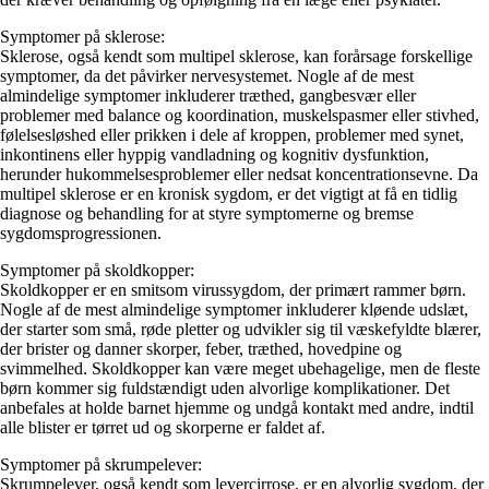
Symptomer på sklerose:
Sklerose, også kendt som multipel sklerose, kan forårsage forskellige
symptomer, da det påvirker nervesystemet. Nogle af de mest
almindelige symptomer inkluderer træthed, gangbesvær eller
problemer med balance og koordination, muskelspasmer eller stivhed,
følelsesløshed eller prikken i dele af kroppen, problemer med synet,
inkontinens eller hyppig vandladning og kognitiv dysfunktion,
herunder hukommelsesproblemer eller nedsat koncentrationsevne. Da
multipel sklerose er en kronisk sygdom, er det vigtigt at få en tidlig
diagnose og behandling for at styre symptomerne og bremse
sygdomsprogressionen.
Symptomer på skoldkopper:
Skoldkopper er en smitsom virussygdom, der primært rammer børn.
Nogle af de mest almindelige symptomer inkluderer kløende udslæt,
der starter som små, røde pletter og udvikler sig til væskefyldte blærer,
der brister og danner skorper, feber, træthed, hovedpine og
svimmelhed. Skoldkopper kan være meget ubehagelige, men de fleste
børn kommer sig fuldstændigt uden alvorlige komplikationer. Det
anbefales at holde barnet hjemme og undgå kontakt med andre, indtil
alle blister er tørret ud og skorperne er faldet af.
Symptomer på skrumpelever:
Skrumpelever, også kendt som levercirrose, er en alvorlig sygdom, der