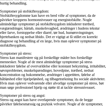
hurtig behandling.
Symptomer på stofskiftesygdom:
Stofskiftesygdomme kan have en bred vifte af symptomer, da de
påvirker kroppens hormonniveauer og energistofskifte. Nogle
almindelige symptomer på stofskiftesygdom inkluderer træthed,
vægtændringer, hårtab, muskelsvaghed, ændringer i hudens tekstur
eller farve, forstoppelse eller diarré, tør hud, humørsvingninger,
hjertebanken og nedsat libido. Det er vigtigt at få stillet en korrekt
diagnose og behandling af en læge, hvis man oplever symptomer på
stofskiftesygdom.
Symptomer på stress:
Stress kan manifestere sig på forskellige måder hos forskellige
mennesker. Nogle af de mest almindelige symptomer på stress
inkluderer følelse af overvældelse eller konstant bekymring, irritabilitet,
søvnproblemer, muskelspændinger, hovedpine, træthed, nedsat
koncentration og hukommelse, ændringer i appetitten, følelse af
håbløshed eller hjælpeløshed, og tilbagetrækning fra sociale aktiviteter.
Hvis man oplever vedvarende eller alvorlige symptomer på stress, bør
man søge professionel hjælp og støtte til at tackle stressniveauet.
Symptomer på stress og angst:
Stress og angst kan have overlapende symptomer, da de begge
påvirker følelsesmæssig og psykisk velvære. Nogle af de symptomer,