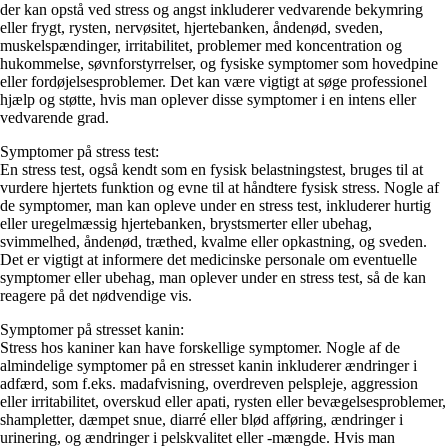
der kan opstå ved stress og angst inkluderer vedvarende bekymring
eller frygt, rysten, nervøsitet, hjertebanken, åndenød, sveden,
muskelspændinger, irritabilitet, problemer med koncentration og
hukommelse, søvnforstyrrelser, og fysiske symptomer som hovedpine
eller fordøjelsesproblemer. Det kan være vigtigt at søge professionel
hjælp og støtte, hvis man oplever disse symptomer i en intens eller
vedvarende grad.
Symptomer på stress test:
En stress test, også kendt som en fysisk belastningstest, bruges til at
vurdere hjertets funktion og evne til at håndtere fysisk stress. Nogle af
de symptomer, man kan opleve under en stress test, inkluderer hurtig
eller uregelmæssig hjertebanken, brystsmerter eller ubehag,
svimmelhed, åndenød, træthed, kvalme eller opkastning, og sveden.
Det er vigtigt at informere det medicinske personale om eventuelle
symptomer eller ubehag, man oplever under en stress test, så de kan
reagere på det nødvendige vis.
Symptomer på stresset kanin:
Stress hos kaniner kan have forskellige symptomer. Nogle af de
almindelige symptomer på en stresset kanin inkluderer ændringer i
adfærd, som f.eks. madafvisning, overdreven pelspleje, aggression
eller irritabilitet, overskud eller apati, rysten eller bevægelsesproblemer,
shampletter, dæmpet snue, diarré eller blød afføring, ændringer i
urinering, og ændringer i pelskvalitet eller -mængde. Hvis man