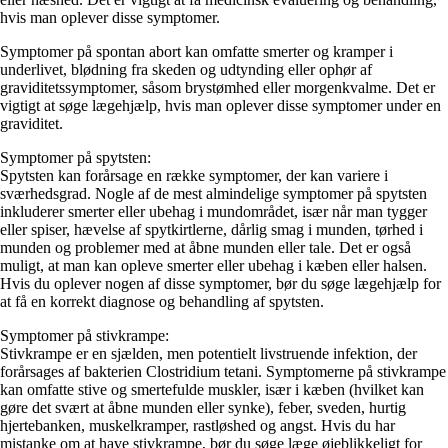
hvis man oplever disse symptomer.
Symptomer på spontan abort kan omfatte smerter og kramper i
underlivet, blødning fra skeden og udtynding eller ophør af
graviditetssymptomer, såsom brystømhed eller morgenkvalme. Det er
vigtigt at søge lægehjælp, hvis man oplever disse symptomer under en
graviditet.
Symptomer på spytsten:
Spytsten kan forårsage en række symptomer, der kan variere i
sværhedsgrad. Nogle af de mest almindelige symptomer på spytsten
inkluderer smerter eller ubehag i mundområdet, især når man tygger
eller spiser, hævelse af spytkirtlerne, dårlig smag i munden, tørhed i
munden og problemer med at åbne munden eller tale. Det er også
muligt, at man kan opleve smerter eller ubehag i kæben eller halsen.
Hvis du oplever nogen af disse symptomer, bør du søge lægehjælp for
at få en korrekt diagnose og behandling af spytsten.
Symptomer på stivkrampe:
Stivkrampe er en sjælden, men potentielt livstruende infektion, der
forårsages af bakterien Clostridium tetani. Symptomerne på stivkrampe
kan omfatte stive og smertefulde muskler, især i kæben (hvilket kan
gøre det svært at åbne munden eller synke), feber, sveden, hurtig
hjertebanken, muskelkramper, rastløshed og angst. Hvis du har
mistanke om at have stivkrampe, bør du søge læge øjeblikkeligt for