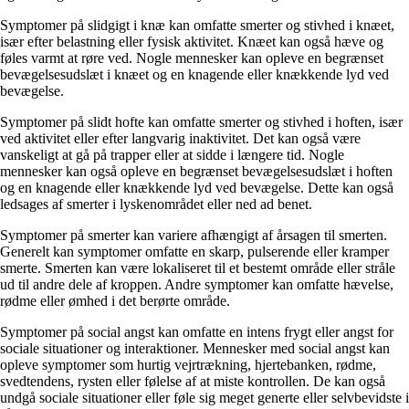
Symptomer på slidgigt i knæ kan omfatte smerter og stivhed i knæet,
især efter belastning eller fysisk aktivitet. Knæet kan også hæve og
føles varmt at røre ved. Nogle mennesker kan opleve en begrænset
bevægelsesudslæt i knæet og en knagende eller knækkende lyd ved
bevægelse.
Symptomer på slidt hofte kan omfatte smerter og stivhed i hoften, især
ved aktivitet eller efter langvarig inaktivitet. Det kan også være
vanskeligt at gå på trapper eller at sidde i længere tid. Nogle
mennesker kan også opleve en begrænset bevægelsesudslæt i hoften
og en knagende eller knækkende lyd ved bevægelse. Dette kan også
ledsages af smerter i lyskenområdet eller ned ad benet.
Symptomer på smerter kan variere afhængigt af årsagen til smerten.
Generelt kan symptomer omfatte en skarp, pulserende eller kramper
smerte. Smerten kan være lokaliseret til et bestemt område eller stråle
ud til andre dele af kroppen. Andre symptomer kan omfatte hævelse,
rødme eller ømhed i det berørte område.
Symptomer på social angst kan omfatte en intens frygt eller angst for
sociale situationer og interaktioner. Mennesker med social angst kan
opleve symptomer som hurtig vejrtrækning, hjertebanken, rødme,
svedtendens, rysten eller følelse af at miste kontrollen. De kan også
undgå sociale situationer eller føle sig meget generte eller selvbevidste i