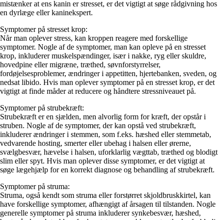
mistænker at ens kanin er stresset, er det vigtigt at søge rådgivning hos
en dyrlæge eller kaninekspert.
Symptomer på stresset krop:
Når man oplever stress, kan kroppen reagere med forskellige
symptomer. Nogle af de symptomer, man kan opleve på en stresset
krop, inkluderer muskelspændinger, især i nakke, ryg eller skuldre,
hovedpine eller migræne, træthed, søvnforstyrrelser,
fordøjelsesproblemer, ændringer i appetitten, hjertebanken, sveden, og
nedsat libido. Hvis man oplever symptomer på en stresset krop, er det
vigtigt at finde måder at reducere og håndtere stressniveauet på.
Symptomer på strubekræft:
Strubekræft er en sjælden, men alvorlig form for kræft, der opstår i
struben. Nogle af de symptomer, der kan opstå ved strubekræft,
inkluderer ændringer i stemmen, som f.eks. hæshed eller stemmetab,
vedvarende hosting, smerter eller ubehag i halsen eller ørerne,
svælgbesvær, hævelse i halsen, uforklarlig vægttab, træthed og blodigt
slim eller spyt. Hvis man oplever disse symptomer, er det vigtigt at
søge lægehjælp for en korrekt diagnose og behandling af strubekræft.
Symptomer på struma:
Struma, også kendt som struma eller forstørret skjoldbruskkirtel, kan
have forskellige symptomer, afhængigt af årsagen til tilstanden. Nogle
generelle symptomer på struma inkluderer synkebesvær, hæshed,