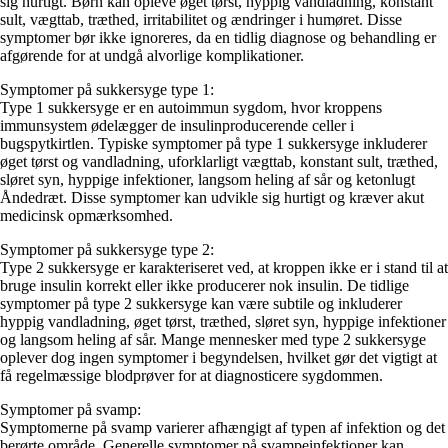
sig hurtigt. Børn kan opleve øget tørst, hyppig vandladning, konstant
sult, vægttab, træthed, irritabilitet og ændringer i humøret. Disse
symptomer bør ikke ignoreres, da en tidlig diagnose og behandling er
afgørende for at undgå alvorlige komplikationer.
Symptomer på sukkersyge type 1:
Type 1 sukkersyge er en autoimmun sygdom, hvor kroppens
immunsystem ødelægger de insulinproducerende celler i
bugspytkirtlen. Typiske symptomer på type 1 sukkersyge inkluderer
øget tørst og vandladning, uforklarligt vægttab, konstant sult, træthed,
sløret syn, hyppige infektioner, langsom heling af sår og ketonlugt
Åndedræt. Disse symptomer kan udvikle sig hurtigt og kræver akut
medicinsk opmærksomhed.
Symptomer på sukkersyge type 2:
Type 2 sukkersyge er karakteriseret ved, at kroppen ikke er i stand til at
bruge insulin korrekt eller ikke producerer nok insulin. De tidlige
symptomer på type 2 sukkersyge kan være subtile og inkluderer
hyppig vandladning, øget tørst, træthed, sløret syn, hyppige infektioner
og langsom heling af sår. Mange mennesker med type 2 sukkersyge
oplever dog ingen symptomer i begyndelsen, hvilket gør det vigtigt at
få regelmæssige blodprøver for at diagnosticere sygdommen.
Symptomer på svamp:
Symptomerne på svamp varierer afhængigt af typen af infektion og det
berørte område. Generelle symptomer på svampeinfektioner kan