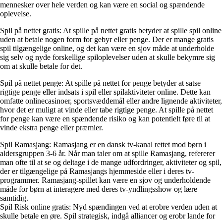
mennesker over hele verden og kan være en social og spændende
oplevelse.
Spil på nettet gratis: At spille på nettet gratis betyder at spille spil online
uden at betale nogen form for gebyr eller penge. Der er mange gratis
spil tilgængelige online, og det kan være en sjov måde at underholde
sig selv og nyde forskellige spiloplevelser uden at skulle bekymre sig
om at skulle betale for det.
Spil på nettet penge: At spille på nettet for penge betyder at satse
rigtige penge eller indsats i spil eller spilaktiviteter online. Dette kan
omfatte onlinecasinoer, sportsvæddemål eller andre lignende aktiviteter,
hvor det er muligt at vinde eller tabe rigtige penge. At spille på nettet
for penge kan være en spændende risiko og kan potentielt føre til at
vinde ekstra penge eller præmier.
Spil Ramasjang: Ramasjang er en dansk tv-kanal rettet mod børn i
aldersgruppen 3-6 år. Når man taler om at spille Ramasjang, refererer
man ofte til at se og deltage i de mange udfordringer, aktiviteter og spil,
der er tilgængelige på Ramasjangs hjemmeside eller i deres tv-
programmer. Ramasjang-spillet kan være en sjov og underholdende
måde for børn at interagere med deres tv-yndlingsshow og lære
samtidig.
Spil Risk online gratis: Nyd spændingen ved at erobre verden uden at
skulle betale en øre. Spil strategisk, indgå alliancer og erobr lande for