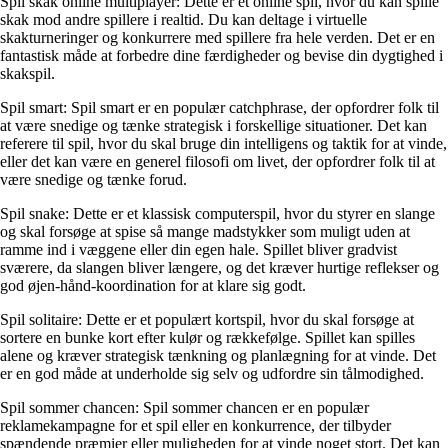
Spil skak online multiplayer: Dette er et online spil, hvor du kan spille
skak mod andre spillere i realtid. Du kan deltage i virtuelle
skakturneringer og konkurrere med spillere fra hele verden. Det er en
fantastisk måde at forbedre dine færdigheder og bevise din dygtighed i
skakspil.
Spil smart: Spil smart er en populær catchphrase, der opfordrer folk til
at være snedige og tænke strategisk i forskellige situationer. Det kan
referere til spil, hvor du skal bruge din intelligens og taktik for at vinde,
eller det kan være en generel filosofi om livet, der opfordrer folk til at
være snedige og tænke forud.
Spil snake: Dette er et klassisk computerspil, hvor du styrer en slange
og skal forsøge at spise så mange madstykker som muligt uden at
ramme ind i væggene eller din egen hale. Spillet bliver gradvist
sværere, da slangen bliver længere, og det kræver hurtige reflekser og
god øjen-hånd-koordination for at klare sig godt.
Spil solitaire: Dette er et populært kortspil, hvor du skal forsøge at
sortere en bunke kort efter kulør og rækkefølge. Spillet kan spilles
alene og kræver strategisk tænkning og planlægning for at vinde. Det
er en god måde at underholde sig selv og udfordre sin tålmodighed.
Spil sommer chancen: Spil sommer chancen er en populær
reklamekampagne for et spil eller en konkurrence, der tilbyder
spændende præmier eller muligheden for at vinde noget stort. Det kan