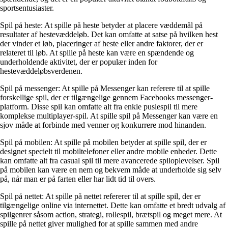
sportsentusiaster.
Spil på heste: At spille på heste betyder at placere væddemål på
resultater af hestevæddeløb. Det kan omfatte at satse på hvilken hest
der vinder et løb, placeringer af heste eller andre faktorer, der er
relateret til løb. At spille på heste kan være en spændende og
underholdende aktivitet, der er populær inden for
hestevæddeløbsverdenen.
Spil på messenger: At spille på Messenger kan referere til at spille
forskellige spil, der er tilgængelige gennem Facebooks messenger-
platform. Disse spil kan omfatte alt fra enkle puslespil til mere
komplekse multiplayer-spil. At spille spil på Messenger kan være en
sjov måde at forbinde med venner og konkurrere mod hinanden.
Spil på mobilen: At spille på mobilen betyder at spille spil, der er
designet specielt til mobiltelefoner eller andre mobile enheder. Dette
kan omfatte alt fra casual spil til mere avancerede spiloplevelser. Spil
på mobilen kan være en nem og bekvem måde at underholde sig selv
på, når man er på farten eller har lidt tid til overs.
Spil på nettet: At spille på nettet refererer til at spille spil, der er
tilgængelige online via internettet. Dette kan omfatte et bredt udvalg af
spilgenrer såsom action, strategi, rollespil, brætspil og meget mere. At
spille på nettet giver mulighed for at spille sammen med andre