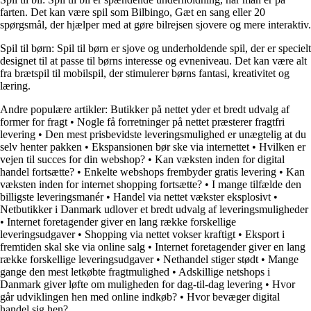
farten. Det kan være spil som Bilbingo, Gæt en sang eller 20
spørgsmål, der hjælper med at gøre bilrejsen sjovere og mere interaktiv.
Spil til børn: Spil til børn er sjove og underholdende spil, der er specielt
designet til at passe til børns interesse og evneniveau. Det kan være alt
fra brætspil til mobilspil, der stimulerer børns fantasi, kreativitet og
læring.
Andre populære artikler:
Butikker på nettet yder et bredt udvalg af
former for fragt
•
Nogle få forretninger på nettet præsterer fragtfri
levering
•
Den mest prisbevidste leveringsmulighed er unægtelig at du
selv henter pakken
•
Ekspansionen bør ske via internettet
•
Hvilken er
vejen til succes for din webshop?
•
Kan væksten inden for digital
handel fortsætte?
•
Enkelte webshops frembyder gratis levering
•
Kan
væksten inden for internet shopping fortsætte?
•
I mange tilfælde den
billigste leveringsmanér
•
Handel via nettet vækster eksplosivt
•
Netbutikker i Danmark udlover et bredt udvalg af leveringsmuligheder
•
Internet foretagender giver en lang række forskellige
leveringsudgaver
•
Shopping via nettet vokser kraftigt
•
Eksport i
fremtiden skal ske via online salg
•
Internet foretagender giver en lang
række forskellige leveringsudgaver
•
Nethandel stiger stødt
•
Mange
gange den mest letkøbte fragtmulighed
•
Adskillige netshops i
Danmark giver løfte om muligheden for dag-til-dag levering
•
Hvor
går udviklingen hen med online indkøb?
•
Hvor bevæger digital
handel sig hen?