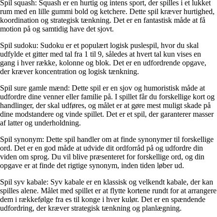
Spil squash: Squash er en hurtig og intens sport, der spilles i et lukket
rum med en lille gummi bold og ketchere. Dette spil kræver hurtighed,
koordination og strategisk tænkning. Det er en fantastisk måde at få
motion på og samtidig have det sjovt.
Spil sudoku: Sudoku er et populært logisk puslespil, hvor du skal
udfylde et gitter med tal fra 1 til 9, således at hvert tal kun vises en
gang i hver række, kolonne og blok. Det er en udfordrende opgave,
der kræver koncentration og logisk tænkning.
Spil sure gamle mænd: Dette spil er en sjov og humoristisk måde at
udfordre dine venner eller familie på. I spillet får du forskellige kort og
handlinger, der skal udføres, og målet er at gøre mest muligt skade på
dine modstandere og vinde spillet. Det er et spil, der garanterer masser
af latter og underholdning.
Spil synonym: Dette spil handler om at finde synonymer til forskellige
ord. Det er en god måde at udvide dit ordforråd på og udfordre din
viden om sprog. Du vil blive præsenteret for forskellige ord, og din
opgave er at finde det rigtige synonym, inden tiden løber ud.
Spil syv kabale: Syv kabale er en klassisk og velkendt kabale, der kan
spilles alene. Målet med spillet er at flytte kortene rundt for at arrangere
dem i rækkefølge fra es til konge i hver kulør. Det er en spændende
udfordring, der kræver strategisk tænkning og planlægning.