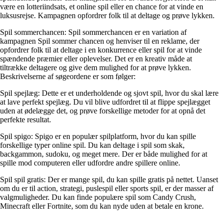
være en lotteriindsats, et online spil eller en chance for at vinde en
luksusrejse. Kampagnen opfordrer folk til at deltage og prøve lykken.
Spil sommerchancen: Spil sommerchancen er en variation af
kampagnen Spil sommer chancen og henviser til en reklame, der
opfordrer folk til at deltage i en konkurrence eller spil for at vinde
spændende præmier eller oplevelser. Det er en kreativ måde at
tiltrække deltagere og give dem mulighed for at prøve lykken.
Beskrivelserne af søgeordene er som følger:
Spil spejlæg: Dette er et underholdende og sjovt spil, hvor du skal lære
at lave perfekt spejlæg. Du vil blive udfordret til at flippe spejlægget
uden at ødelægge det, og prøve forskellige metoder for at opnå det
perfekte resultat.
Spil spigo: Spigo er en populær spilplatform, hvor du kan spille
forskellige typer online spil. Du kan deltage i spil som skak,
backgammon, sudoku, og meget mere. Der er både mulighed for at
spille mod computeren eller udfordre andre spillere online.
Spil spil gratis: Der er mange spil, du kan spille gratis på nettet. Uanset
om du er til action, strategi, puslespil eller sports spil, er der masser af
valgmuligheder. Du kan finde populære spil som Candy Crush,
Minecraft eller Fortnite, som du kan nyde uden at betale en krone.