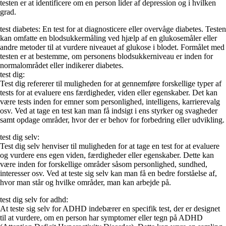
testen er at identificere om en person lider af depression og i hvilken
grad.
test diabetes: En test for at diagnosticere eller overvåge diabetes. Testen
kan omfatte en blodsukkermåling ved hjælp af en glukosemåler eller
andre metoder til at vurdere niveauet af glukose i blodet. Formålet med
testen er at bestemme, om personens blodsukkerniveau er inden for
normalområdet eller indikerer diabetes.
test dig:
Test dig refererer til muligheden for at gennemføre forskellige typer af
tests for at evaluere ens færdigheder, viden eller egenskaber. Det kan
være tests inden for emner som personlighed, intelligens, karrierevalg
osv. Ved at tage en test kan man få indsigt i ens styrker og svagheder
samt opdage områder, hvor der er behov for forbedring eller udvikling.
test dig selv:
Test dig selv henviser til muligheden for at tage en test for at evaluere
og vurdere ens egen viden, færdigheder eller egenskaber. Dette kan
være inden for forskellige områder såsom personlighed, sundhed,
interesser osv. Ved at teste sig selv kan man få en bedre forståelse af,
hvor man står og hvilke områder, man kan arbejde på.
test dig selv for adhd:
At teste sig selv for ADHD indebærer en specifik test, der er designet
til at vurdere, om en person har symptomer eller tegn på ADHD