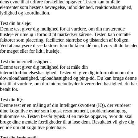
dens evne til at udføre forskellige opgaver. Testen kan omfatte
elementer som hestens bevægelse, udholdenhed, reaktionshastighed,
lydighed og koordination.
Test din husleje:
Denne test giver dig mulighed for at vurdere, om din nuværende
husleje er rimelig i forhold til markedsvilkårene. Testen kan omfatte
faktorer som placering, faciliteter, størrelse og tilstanden af boligen.
Ved at analysere disse faktorer kan du få en idé om, hvorvidt du betaler
for meget eller for lidt i husleje.
Test din internethastighed:
Denne test giver dig mulighed for at måle din
internetforbindelseshastighed. Testen vil give dig information om din
downloadhastighed, uploadhastighed og ping-tid. Du kan bruge denne
test til at vurdere, om din internetudbyder leverer den hastighed, du har
betalt for.
Test din IQ:
Denne test er en måling af din Intelligenskvotient (IQ), der vurderer
dine kognitive evner som logisk resonnement, problemløsning og
hukommelse. Testen består typisk af en række opgaver, hvor du skal
bruge dine mentale færdigheder til at løse dem. Resultatet vil give dig
en idé om dit kognitive potentiale.
Test din læringsstil: