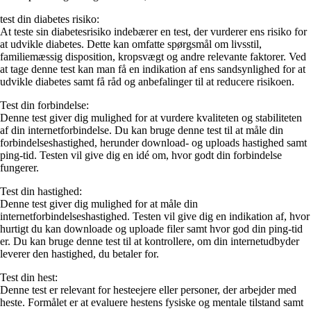
test din diabetes risiko:
At teste sin diabetesrisiko indebærer en test, der vurderer ens risiko for
at udvikle diabetes. Dette kan omfatte spørgsmål om livsstil,
familiemæssig disposition, kropsvægt og andre relevante faktorer. Ved
at tage denne test kan man få en indikation af ens sandsynlighed for at
udvikle diabetes samt få råd og anbefalinger til at reducere risikoen.
Test din forbindelse:
Denne test giver dig mulighed for at vurdere kvaliteten og stabiliteten
af din internetforbindelse. Du kan bruge denne test til at måle din
forbindelseshastighed, herunder download- og uploads hastighed samt
ping-tid. Testen vil give dig en idé om, hvor godt din forbindelse
fungerer.
Test din hastighed:
Denne test giver dig mulighed for at måle din
internetforbindelseshastighed. Testen vil give dig en indikation af, hvor
hurtigt du kan downloade og uploade filer samt hvor god din ping-tid
er. Du kan bruge denne test til at kontrollere, om din internetudbyder
leverer den hastighed, du betaler for.
Test din hest:
Denne test er relevant for hesteejere eller personer, der arbejder med
heste. Formålet er at evaluere hestens fysiske og mentale tilstand samt