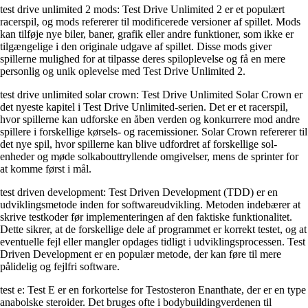
test drive unlimited 2 mods: Test Drive Unlimited 2 er et populært
racerspil, og mods refererer til modificerede versioner af spillet. Mods
kan tilføje nye biler, baner, grafik eller andre funktioner, som ikke er
tilgængelige i den originale udgave af spillet. Disse mods giver
spillerne mulighed for at tilpasse deres spiloplevelse og få en mere
personlig og unik oplevelse med Test Drive Unlimited 2.
test drive unlimited solar crown: Test Drive Unlimited Solar Crown er
det nyeste kapitel i Test Drive Unlimited-serien. Det er et racerspil,
hvor spillerne kan udforske en åben verden og konkurrere mod andre
spillere i forskellige kørsels- og racemissioner. Solar Crown refererer til
det nye spil, hvor spillerne kan blive udfordret af forskellige sol-
enheder og møde solkabouttryllende omgivelser, mens de sprinter for
at komme først i mål.
test driven development: Test Driven Development (TDD) er en
udviklingsmetode inden for softwareudvikling. Metoden indebærer at
skrive testkoder før implementeringen af den faktiske funktionalitet.
Dette sikrer, at de forskellige dele af programmet er korrekt testet, og at
eventuelle fejl eller mangler opdages tidligt i udviklingsprocessen. Test
Driven Development er en populær metode, der kan føre til mere
pålidelig og fejlfri software.
test e: Test E er en forkortelse for Testosteron Enanthate, der er en type
anabolske steroider. Det bruges ofte i bodybuildingverdenen til