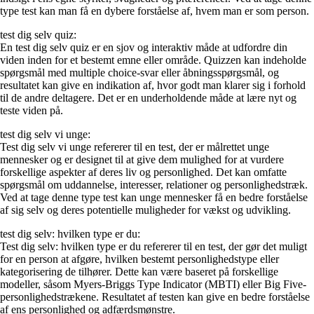
type test kan man få en dybere forståelse af, hvem man er som person.
test dig selv quiz:
En test dig selv quiz er en sjov og interaktiv måde at udfordre din
viden inden for et bestemt emne eller område. Quizzen kan indeholde
spørgsmål med multiple choice-svar eller åbningsspørgsmål, og
resultatet kan give en indikation af, hvor godt man klarer sig i forhold
til de andre deltagere. Det er en underholdende måde at lære nyt og
teste viden på.
test dig selv vi unge:
Test dig selv vi unge refererer til en test, der er målrettet unge
mennesker og er designet til at give dem mulighed for at vurdere
forskellige aspekter af deres liv og personlighed. Det kan omfatte
spørgsmål om uddannelse, interesser, relationer og personlighedstræk.
Ved at tage denne type test kan unge mennesker få en bedre forståelse
af sig selv og deres potentielle muligheder for vækst og udvikling.
test dig selv: hvilken type er du:
Test dig selv: hvilken type er du refererer til en test, der gør det muligt
for en person at afgøre, hvilken bestemt personlighedstype eller
kategorisering de tilhører. Dette kan være baseret på forskellige
modeller, såsom Myers-Briggs Type Indicator (MBTI) eller Big Five-
personlighedstrækene. Resultatet af testen kan give en bedre forståelse
af ens personlighed og adfærdsmønstre.