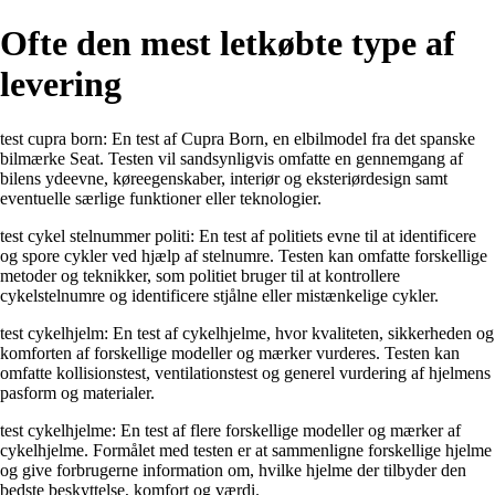
Ofte den mest letkøbte type af
levering
test cupra born: En test af Cupra Born, en elbilmodel fra det spanske
bilmærke Seat. Testen vil sandsynligvis omfatte en gennemgang af
bilens ydeevne, køreegenskaber, interiør og eksteriørdesign samt
eventuelle særlige funktioner eller teknologier.
test cykel stelnummer politi: En test af politiets evne til at identificere
og spore cykler ved hjælp af stelnumre. Testen kan omfatte forskellige
metoder og teknikker, som politiet bruger til at kontrollere
cykelstelnumre og identificere stjålne eller mistænkelige cykler.
test cykelhjelm: En test af cykelhjelme, hvor kvaliteten, sikkerheden og
komforten af forskellige modeller og mærker vurderes. Testen kan
omfatte kollisionstest, ventilationstest og generel vurdering af hjelmens
pasform og materialer.
test cykelhjelme: En test af flere forskellige modeller og mærker af
cykelhjelme. Formålet med testen er at sammenligne forskellige hjelme
og give forbrugerne information om, hvilke hjelme der tilbyder den
bedste beskyttelse, komfort og værdi.