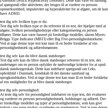
(Attention Deficit Hyperactivity Disorder). Dette kan være en samling
af spørgsmål eller aktiviteter, der bruges til at vurdere en persons
opmærksomhed, impulsivitet og hyperaktivitet for at afgøre, om de kan
have ADHD.
test dig selv hvilken type er du:
Test dig selv hvilken type er du refererer til en test, der hjælper med at
afgøre, hvilken personlighedstype eller kategorisering en person
tilhører. Dette kan være baseret på forskellige modeller, såsom Myers-
Briggs Type Indicator (MBTI) eller Big Five-personlighedstrækene.
Ved at tage denne type test kan man få en bedre forståelse af ens
personlighedstræk og adfærdsmønstre.
test dig selv kan du blive dansk statsborger:
Test dig selv kan du blive dansk statsborger refererer til en test, der
undersøger om en person opfylder de nødvendige kriterier for at opnå
dansk statsborgerskab. Dette kan indebære spørgsmål om f.eks.
opholdstid i Danmark, kendskab til det danske samfund og
sprogkundskaber. Ved at tage denne test kan man få en bedre forståelse
af ens muligheder for at blive dansk statsborger.
test dig selv personlighed:
At teste dig selv for personlighed indebærer en type test, der evaluerer
og vurderer en persons personlighedstræk, holdninger og adfærd. Der
er forskellige modeller og typer af personlighedstests, som kan give
indsigt i ens egne styrker, svagheder og præferencer. Ved at tage denne