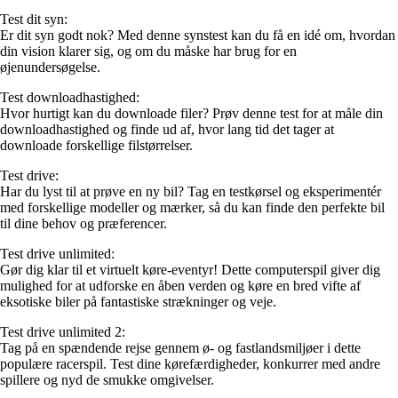
Test dit syn:
Er dit syn godt nok? Med denne synstest kan du få en idé om, hvordan
din vision klarer sig, og om du måske har brug for en
øjenundersøgelse.
Test downloadhastighed:
Hvor hurtigt kan du downloade filer? Prøv denne test for at måle din
downloadhastighed og finde ud af, hvor lang tid det tager at
downloade forskellige filstørrelser.
Test drive:
Har du lyst til at prøve en ny bil? Tag en testkørsel og eksperimentér
med forskellige modeller og mærker, så du kan finde den perfekte bil
til dine behov og præferencer.
Test drive unlimited:
Gør dig klar til et virtuelt køre-eventyr! Dette computerspil giver dig
mulighed for at udforske en åben verden og køre en bred vifte af
eksotiske biler på fantastiske strækninger og veje.
Test drive unlimited 2:
Tag på en spændende rejse gennem ø- og fastlandsmiljøer i dette
populære racerspil. Test dine kørefærdigheder, konkurrer med andre
spillere og nyd de smukke omgivelser.