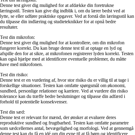
Denne test giver dig mulighed for at afdække din foretrukne
læringsstil. Testen kan give dig indblik i, om du lærer bedst ved at
lytte, se eller udføre praktiske opgaver. Ved at forstå din læringsstil kan
du tilpasse din indlæring og studieteknikker for at opnå bedre
resultater.
Test din mikrofon:
Denne test giver dig mulighed for at kontrollere, om din mikrofon
fungerer korrekt. Du kan bruge denne test til at optage en lyd og
afspille den for at sikre, at mikrofonen registrerer lyden korrekt. Testen
kan også hjælpe med at identificere eventuelle problemer, du måtte
have med mikrofonen.
Test din risiko:
Denne test er en vurdering af, hvor stor risiko du er villig til at tage i
forskellige situationer. Testen kan omfatte spørgsmål om økonomi,
sundhed, personlige relationer og karriere. Ved at vurdere din risiko
tolerance kan du træffe bedre beslutninger og tilpasse din adfærd i
forhold til potentielle konsekvenser.
Test din sæd:
Denne test er relevant for mænd, der ønsker at evaluere deres
reproduktive sundhed og frugtbarhed. Testen kan omfatte parametre
som sædcellernes antal, bevægelighed og morfologi. Ved at gennemgå
denne test kan du få en idé om din evne til at få børn og identificere