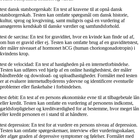
test dansk statsborgerskab: En test af kravene til at opnå dansk
statsborgerskab. Testen kan omfatte spørgsmål om dansk historie,
kultur, sprog og lovgivning, samt muligvis også en vurdering af
ansøgerens kendskab til danske værdier og samfundsforhold.
test de sarcina: En test for graviditet, hvor en kvinde kan finde ud af,
om hun er gravid eller ej. Testen kan omfatte brug af en graviditetstest,
der måler niveauet af hormonet hCG (human choriongonadotropin) i
kvindens krop.
test de velocidad: En test af hastigheden på en internetforbindelse.
Testen kan udføres ved hjælp af en online hastighedstest, der måler
båndbredde og download- og uploadhastigheder. Formålet med testen
er at evaluere internetudbyderens ydeevne og identificere eventuelle
problemer eller flaskehalse i forbindelsen.
test debit: En test af en persons økonomiske evne til at tilbagebetale lån
eller kredit. Testen kan omfatte en vurdering af personens indkomst,
gældsforpligtelser og kreditværdighed for at bestemme, hvor meget lån
eller kredit personen er i stand til at håndtere.
test depression: En test for at vurdere en persons niveau af depression.
Testen kan omfatte spørgeskemaer, interview eller vurderingsskalaer,
der afgør graden af depressive symptomer og følelser. Formålet med