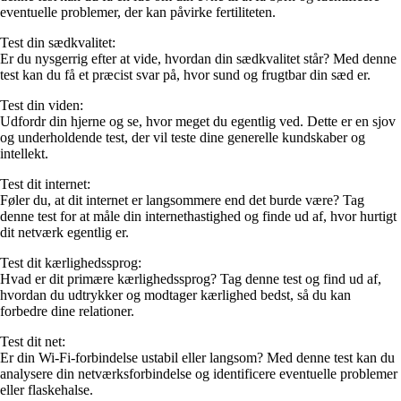
eventuelle problemer, der kan påvirke fertiliteten.
Test din sædkvalitet:
Er du nysgerrig efter at vide, hvordan din sædkvalitet står? Med denne
test kan du få et præcist svar på, hvor sund og frugtbar din sæd er.
Test din viden:
Udfordr din hjerne og se, hvor meget du egentlig ved. Dette er en sjov
og underholdende test, der vil teste dine generelle kundskaber og
intellekt.
Test dit internet:
Føler du, at dit internet er langsommere end det burde være? Tag
denne test for at måle din internethastighed og finde ud af, hvor hurtigt
dit netværk egentlig er.
Test dit kærlighedssprog:
Hvad er dit primære kærlighedssprog? Tag denne test og find ud af,
hvordan du udtrykker og modtager kærlighed bedst, så du kan
forbedre dine relationer.
Test dit net:
Er din Wi-Fi-forbindelse ustabil eller langsom? Med denne test kan du
analysere din netværksforbindelse og identificere eventuelle problemer
eller flaskehalse.