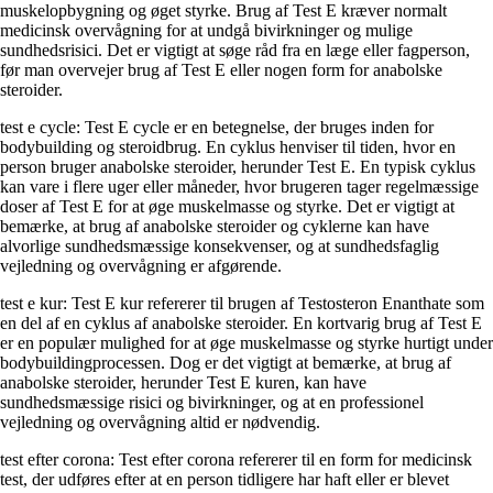
muskelopbygning og øget styrke. Brug af Test E kræver normalt
medicinsk overvågning for at undgå bivirkninger og mulige
sundhedsrisici. Det er vigtigt at søge råd fra en læge eller fagperson,
før man overvejer brug af Test E eller nogen form for anabolske
steroider.
test e cycle: Test E cycle er en betegnelse, der bruges inden for
bodybuilding og steroidbrug. En cyklus henviser til tiden, hvor en
person bruger anabolske steroider, herunder Test E. En typisk cyklus
kan vare i flere uger eller måneder, hvor brugeren tager regelmæssige
doser af Test E for at øge muskelmasse og styrke. Det er vigtigt at
bemærke, at brug af anabolske steroider og cyklerne kan have
alvorlige sundhedsmæssige konsekvenser, og at sundhedsfaglig
vejledning og overvågning er afgørende.
test e kur: Test E kur refererer til brugen af Testosteron Enanthate som
en del af en cyklus af anabolske steroider. En kortvarig brug af Test E
er en populær mulighed for at øge muskelmasse og styrke hurtigt under
bodybuildingprocessen. Dog er det vigtigt at bemærke, at brug af
anabolske steroider, herunder Test E kuren, kan have
sundhedsmæssige risici og bivirkninger, og at en professionel
vejledning og overvågning altid er nødvendig.
test efter corona: Test efter corona refererer til en form for medicinsk
test, der udføres efter at en person tidligere har haft eller er blevet