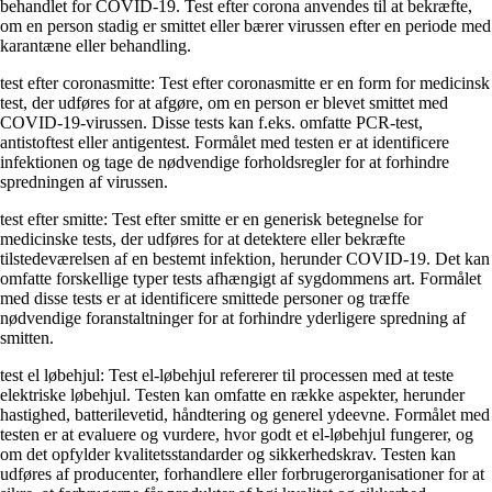
behandlet for COVID-19. Test efter corona anvendes til at bekræfte,
om en person stadig er smittet eller bærer virussen efter en periode med
karantæne eller behandling.
test efter coronasmitte: Test efter coronasmitte er en form for medicinsk
test, der udføres for at afgøre, om en person er blevet smittet med
COVID-19-virussen. Disse tests kan f.eks. omfatte PCR-test,
antistoftest eller antigentest. Formålet med testen er at identificere
infektionen og tage de nødvendige forholdsregler for at forhindre
spredningen af virussen.
test efter smitte: Test efter smitte er en generisk betegnelse for
medicinske tests, der udføres for at detektere eller bekræfte
tilstedeværelsen af en bestemt infektion, herunder COVID-19. Det kan
omfatte forskellige typer tests afhængigt af sygdommens art. Formålet
med disse tests er at identificere smittede personer og træffe
nødvendige foranstaltninger for at forhindre yderligere spredning af
smitten.
test el løbehjul: Test el-løbehjul refererer til processen med at teste
elektriske løbehjul. Testen kan omfatte en række aspekter, herunder
hastighed, batterilevetid, håndtering og generel ydeevne. Formålet med
testen er at evaluere og vurdere, hvor godt et el-løbehjul fungerer, og
om det opfylder kvalitetsstandarder og sikkerhedskrav. Testen kan
udføres af producenter, forhandlere eller forbrugerorganisationer for at